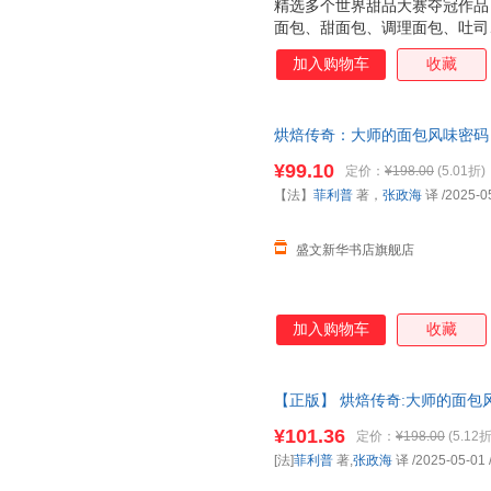
精选多个世界甜品大赛夺冠作品
面包、甜面包、调理面包、吐司
准用量、基本技法、制作重点、
加入购物车
收藏
解决定烘焙成败的每一个细微之
原汁原味呈现纯正美味
烘焙传奇：大师的面包风味密码【
中国轻工业出版社 【新华书店
¥99.10
定价：
¥198.00
(5.01折)
【法】
菲利普
著，
张政海
译
/2025-0
盛文新华书店旗舰店
加入购物车
收藏
【正版】 烘焙传奇:大师的面包风
业出版社 978751845504
¥101.36
定价：
¥198.00
(5.12折
[法]
菲利普
著,
张政海
译
/2025-05-01