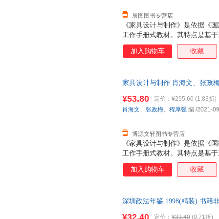
各专业的学生。对接家具设计师
辰图图书专营店
《家具设计与制作》是依据《国
工作手册式教材。其特点是基于
等级要求，引入家具企业典型工
加入购物车
收藏
线，设计“模块一项目一工作任
合设计了2个模块、4个项目、1
作”山东省精品资源共享课（https://
家具设计与制作 肖海文、张政梅、程厚
1.chaoxing.com/course/101
出版社 【速开发票，优质售后
（https://www.xueyinonline
¥53.80
定价：
¥295.60
(1.83折)
个教学视频、动画演示、教学PP
肖海文
、
张政梅
、
程厚强
编
/2021-09
的素质目标、知识目标与能力目
象是高等院校建筑装饰类、家具
接家具设计师岗位需求，具有时
博源文轩图书专营店
《家具设计与制作》是依据《国
工作手册式教材。其特点是基于
等级要求，引入家具企业典型工
加入购物车
收藏
线，设计“模块一项目一工作任
合设计了2个模块、4个项目、1
作”山东省精品资源共享课（https://
深圳政法年鉴.1998(精装) 书
1.chaoxing.com/course/101
货)
（https://www.xueyinonline
¥32.40
定价：
¥33.40
(9.71折)