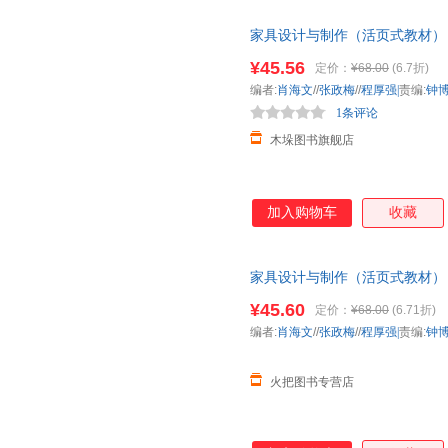
家具设计与制作（活页式教材）
¥45.56
定价：
¥68.00
(6.7折)
编者:
肖海文
//
张政梅
//
程厚强|
责编:
钟
1条评论
木垛图书旗舰店
加入购物车
收藏
家具设计与制作（活页式教材）
¥45.60
定价：
¥68.00
(6.71折)
编者:
肖海文
//
张政梅
//
程厚强|
责编:
钟
火把图书专营店