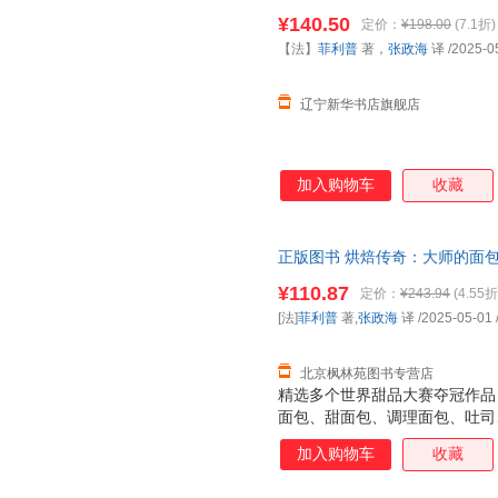
中国轻工业出版社 【新华书店
¥140.50
定价：
¥198.00
(7.1折)
【法】
菲利普
著，
张政海
译
/2025-0
辽宁新华书店旗舰店
加入购物车
收藏
正版图书 烘焙传奇：大师的面包
9787518455041中国轻工
¥110.87
定价：
¥243.94
(4.55折
定价！商品图片仅供参考，以实
[法]
菲利普
著,
张政海
译
/2025-05-01
格）
北京枫林苑图书专营店
精选多个世界甜品大赛夺冠作品
面包、甜面包、调理面包、吐司
准用量、基本技法、制作重点、
加入购物车
收藏
解决定烘焙成败的每一个细微之
原汁原味呈现纯正美味