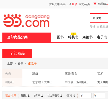
新
购物车
欢迎光临当当，请
登录
成为会员
窗
口
打
开
无
障
热搜:
白狼星
碍
师3
重建秦
说
全部商品分类
图书
特装书
亲签书
电子书
明
页
面,
按
全部商品
Ctrl
加
波
全部
>
图书
>
张政海
浪
键
分类
建筑
烹饪/美食
艺术
打
开
科普读物
法律
出版社
北京理工大学出版社
中国轻工业出版社
海天出
导
盲
模
综合排序
销量
好评
出版时间
价格
-
式