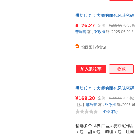
烘焙传奇：大师的面包风味密码
一罚十 支持发票 如需请联系在
¥126.27
定价：
¥198.00
(6.38折
菲利普
著，
张政海
译
/2025-05-01
/
锦园图书专营店
加入购物车
收藏
烘焙传奇：大师的面包风味密码
品，详细介绍每一道经典之作。
¥168.30
定价：
¥198.00
(8.5折)
每一个细微之处，原汁原味呈现
【法】
菲利普
著，
张政海
译
/2025-0
149条评论
精选多个世界甜品大赛夺冠作品
面包、甜面包、调理面包、吐司