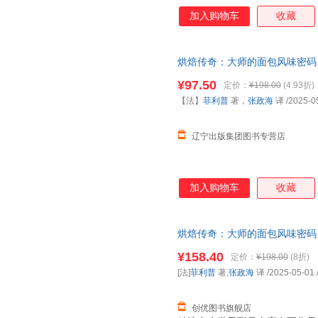
量、基本技法、制作重点、关键
加入购物车
收藏
焙成败的每一个细微之处 掌握
呈现纯正美味
烘焙传奇：大师的面包风味密码
自营】
¥97.50
定价：
¥198.00
(4.93折)
【法】
菲利普
著，
张政海
译
/2025-0
辽宁出版集团图书专营店
加入购物车
收藏
烘焙传奇：大师的面包风味密码（精装
正版图书支持发票 七天无理由
¥158.40
定价：
¥198.00
(8折)
[法]
菲利普
著,
张政海
译
/2025-05-01
创优图书旗舰店