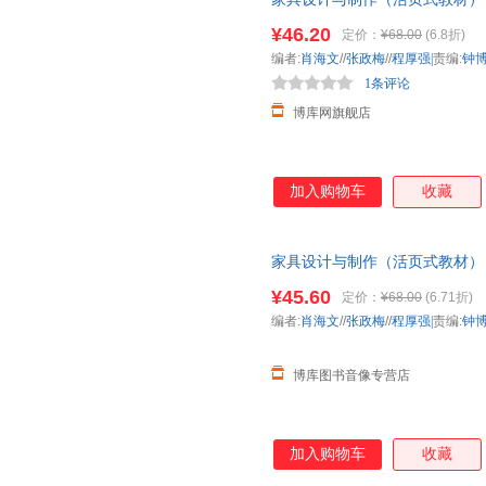
¥46.20
定价：
¥68.00
(6.8折)
编者:
肖海文
//
张政梅
//
程厚强|
责编:
钟
1条评论
博库网旗舰店
加入购物车
收藏
家具设计与制作（活页式教材）
¥45.60
定价：
¥68.00
(6.71折)
编者:
肖海文
//
张政梅
//
程厚强|
责编:
钟
博库图书音像专营店
加入购物车
收藏