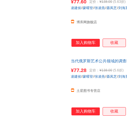
¥77.60
定价：
¥138.00
(5.63折)
凌建侯
//
蒙曜登
//
张凌燕
//
聂凤芝
//
刘海英
博库网旗舰店
加入购物车
收藏
当代俄罗斯艺术公共领域的调查
¥77.28
定价：
¥138.00
(5.6折)
凌建侯
//
蒙曜登
//
张凌燕
//
聂凤芝
//
刘海英
土星图书专营店
加入购物车
收藏