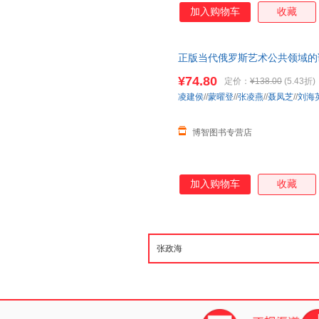
加入购物车
收藏
正版当代俄罗斯艺术公共领域的
书凌建侯//蒙曜登//张凌燕//聂凤
¥74.80
定价：
¥138.00
(5.43折)
凌建侯
//
蒙曜登
//
张凌燕
//
聂凤芝
//
刘海英
博智图书专营店
加入购物车
收藏