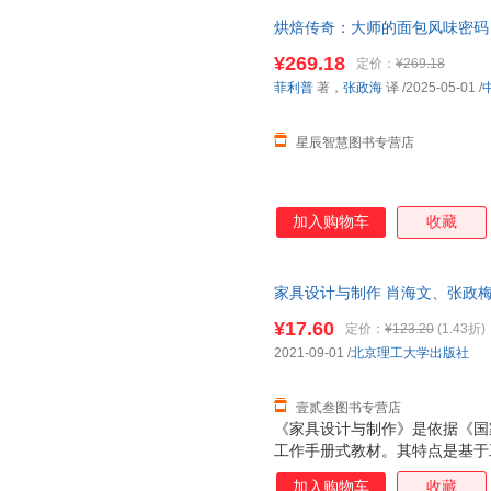
烘焙传奇：大师的面包风味密码【
著，张政海 译 中国轻工业出版
¥269.18
定价：
¥269.18
菲利普
著，
张政海
译
/2025-05-01
/
星辰智慧图书专营店
加入购物车
收藏
家具设计与制作 肖海文、张政梅
天无理由退换】
¥17.60
定价：
¥123.20
(1.43折)
2021-09-01
/
北京理工大学出版社
壹贰叁图书专营店
《家具设计与制作》是依据《国
工作手册式教材。其特点是基于
等级要求，引入家具企业典型工
加入购物车
收藏