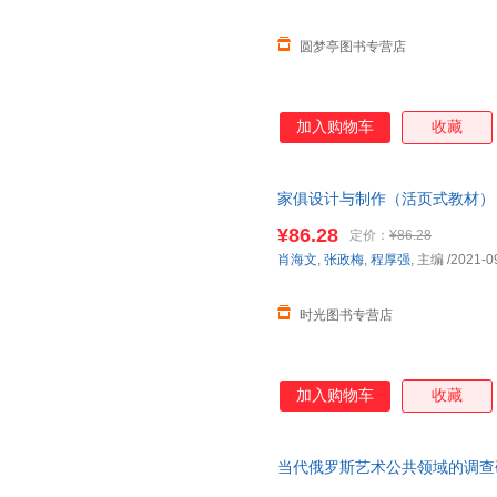
圆梦亭图书专营店
加入购物车
收藏
家俱设计与制作（活页式教材） 97
¥86.28
定价：
¥86.28
肖海文
,
张政梅
,
程厚强
, 主编
/2021-0
时光图书专营店
加入购物车
收藏
当代俄罗斯艺术公共领域的调查
购优惠，咨询在线客服