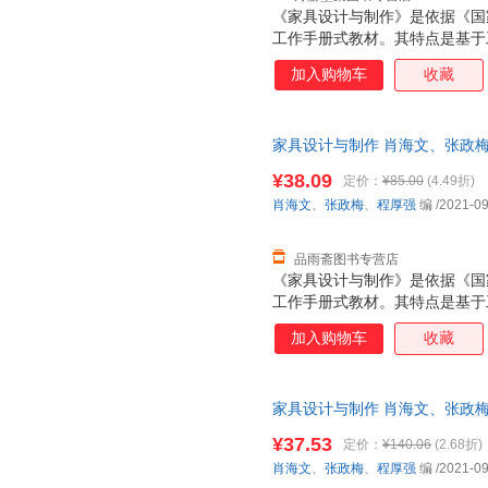
《家具设计与制作》是依据《国
工作手册式教材。其特点是基于
等级要求，引入家具企业典型工
加入购物车
收藏
线，设计“模块一项目一工作任
合设计了2个模块、4个项目、1
作”山东省精品资源共享课（https://
家具设计与制作 肖海文、张政梅
1.chaoxing.com/course/101
票，此书为单本而非一套，支持
（https://www.xueyinonline
¥38.09
定价：
¥85.00
(4.49折)
个教学视频、动画演示、教学PP
肖海文
、
张政梅
、
程厚强
编
/2021-09
的素质目标、知识目标与能力目
象是高等院校建筑装饰类、家具
接家具设计师岗位需求，具有时
品雨斋图书专营店
《家具设计与制作》是依据《国
工作手册式教材。其特点是基于
级要求，引入家具企业典型工作
加入购物车
收藏
设计“模块一项目一工作任务”
计了2个模块、4个项目、11个
东省精品资源共享课（https://moocl-1.
家具设计与制作 肖海文、张政梅
与在线开放课程（https://www.xueyi
票，优质售后，支持7天无理由
台。配有2000多个教学视频、动
¥37.53
定价：
¥140.06
(2.68折)
集，为培养学生的素质目标、知
肖海文
、
张政梅
、
程厚强
编
/2021-09
源。本书的适用对象是高等院校