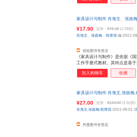
线，设计“模块一项目一工作任
合设计了2个模块、4个项目、1
作”山东省精品资源共享课（https://
家具设计与制作 肖海文、张政梅
1.chaoxing.com/course/101
票，优质售后，支持7天无理由
（https://www.xueyinonline
¥17.90
定价：
¥78.38
(2.29折)
个教学视频、动画演示、教学PP
肖海文
、
张政梅
、
程厚强
编
/2021-09
的素质目标、知识目标与能力目
象是高等院校建筑装饰类、家具
接家具设计师岗位需求，具有时
佰拓图书专营店
《家具设计与制作》是依据《国
工作手册式教材。其特点是基于
等级要求，引入家具企业典型工
加入购物车
收藏
线，设计“模块一项目一工作任
合设计了2个模块、4个项目、1
作”山东省精品资源共享课（https://
家具设计与制作 肖海文,张政梅,程厚
1.chaoxing.com/course/101
（https://www.xueyinonline
¥27.00
定价：
¥134.00
(2.02折)
个教学视频、动画演示、教学PP
肖海文
,
张政梅
,
程厚强
/2021-09-01
/
的素质目标、知识目标与能力目
象是高等院校建筑装饰类、家具
接家具设计师岗位需求，具有时
丹墨图书专营店