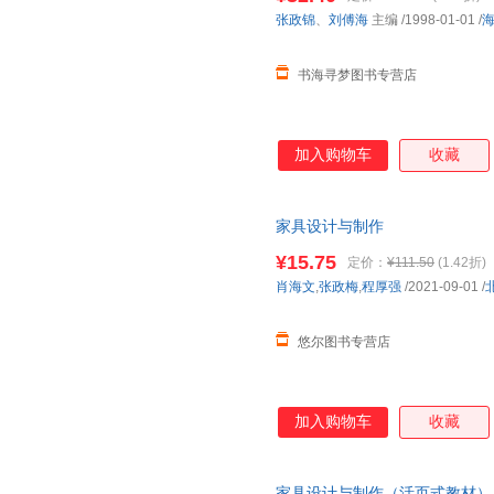
个教学视频、动画演示、教学PP
张政锦
、
刘傅海
主编
/1998-01-01
/
的素质目标、知识目标与能力目
象是高等院校建筑装饰类、家具
接家具设计师岗位需求，具有时
书海寻梦图书专营店
加入购物车
收藏
家具设计与制作
¥15.75
定价：
¥111.50
(1.42折)
肖海文
,
张政梅
,
程厚强
/2021-09-01
/
悠尔图书专营店
加入购物车
收藏
家具设计与制作（活页式教材）