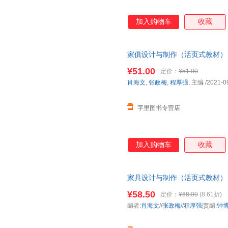
加入购物车
收藏
家俱设计与制作（活页式教材） 97
票，保证正版
¥51.00
定价：
¥51.00
肖海文
,
张政梅
,
程厚强
, 主编
/2021-0
字里图书专营店
加入购物车
收藏
家具设计与制作（活页式教材） 
书籍 正规发票
¥58.50
定价：
¥68.00
(8.61折)
编者:
肖海文
//
张政梅
//
程厚强|
责编:
钟