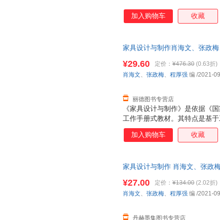
加入购物车
收藏
家具设计与制作肖海文、张政梅
9787576304596 正版旧
¥29.60
定价：
¥476.30
(0.63折)
肖海文
、
张政梅
、
程厚强
编
/2021-09
丽德图书专营店
《家具设计与制作》是依据《国
工作手册式教材。其特点是基于
等级要求，引入家具企业典型工
加入购物车
收藏
线，设计“模块一项目一工作任
合设计了2个模块、4个项目、1
作”山东省精品资源共享课（https://
家具设计与制作 肖海文、张政梅
1.chaoxing.com/course/101
天无理由退换】
（https://www.xueyinonline
¥27.00
定价：
¥134.00
(2.02折)
个教学视频、动画演示、教学PP
肖海文
、
张政梅
、
程厚强
编
/2021-09
的素质目标、知识目标与能力目
象是高等院校建筑装饰类、家具
接家具设计师岗位需求，具有时
丹赫墨集图书专营店