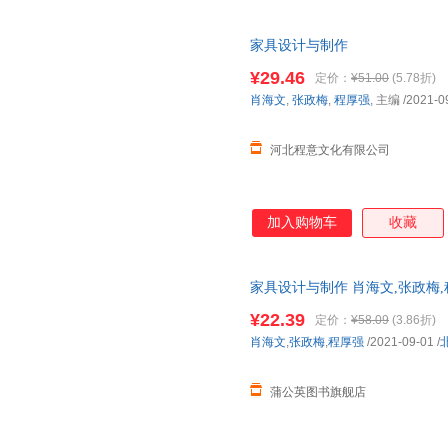
家具设计与制作
¥29.46
定价：
¥51.00
(5.78折)
肖海文
,
张政梅
,
程厚强
, 主编
/2021-0
河北程意文化有限公司
加入购物车
收藏
家具设计与制作 肖海文,张政梅
销推荐，正版现货，全国三仓就
¥22.39
定价：
¥58.09
(3.86折)
肖海文
,
张政梅
,
程厚强
/2021-09-01
/
蒲公英图书旗舰店