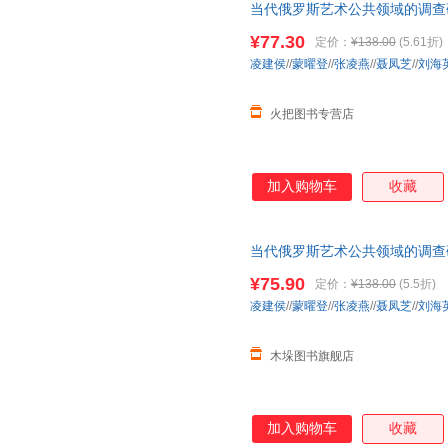
当代俄罗斯艺术公共领域的调查
¥77.30
定价：
¥138.00
(5.61折)
凌建侯
//
蒙曜登
//
张凌燕
//
聂凤芝
//
刘海英
火把图书专营店
加入购物车
收藏
当代俄罗斯艺术公共领域的调查
华正版 团购优惠请咨询客服
¥75.90
定价：
¥138.00
(5.5折)
凌建侯
//
蒙曜登
//
张凌燕
//
聂凤芝
//
刘海英
木垛图书旗舰店
加入购物车
收藏