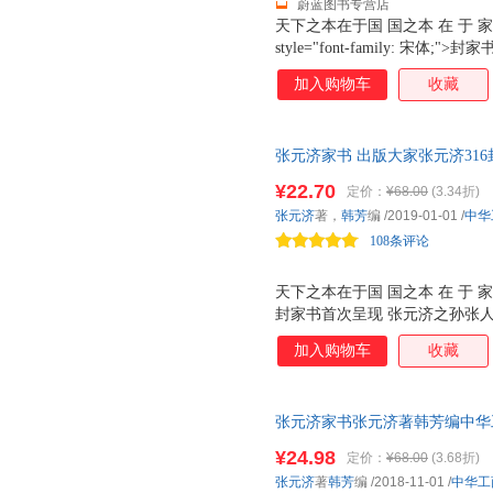
蔚蓝图书专营店
天下之本在于国 国之本 在 于 家
style="font-family: 
承 优良家风 ;
加入购物车
收藏
张元济家书 出版大家张元济31
自作序
¥22.70
定价：
¥68.00
(3.34折)
张元济
著，
韩芳
编
/2019-01-01
/
中华
108条评论
天下之本在于国 国之本 在 于 家
封家书首次呈现 张元济之孙张人
加入购物车
收藏
张元济家书张元济著韩芳编中华工商联
¥24.98
定价：
¥68.00
(3.68折)
张元济
著
韩芳
编
/2018-11-01
/
中华工