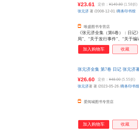
支持7天无理由退换】
¥23.61
定价：
¥149.80
(1.58折)
张元济
著
/2008-12-01
/
商务印书馆
唯盛图书专营店
《张元济全集（第6卷）：日记》
局”、“关于发行事件”、“关于编
件”、“关于印刷事件”、“关于进
加入购物车
收藏
馆”、“发行”、“编译”、“职员”
白处所记内容，另由编者分别添加
或月份分订，而是记完一册，顺
张元济全集 第7卷 日记 张元
《张元济全集》第六、七卷收入
货，85%城市次日达，团购优
组成：1912年至1923年商务印
¥26.60
定价：
¥48.00
(5.55折)
月至10月的赴会日记。 商务印
张元济
著 著
/2023-05-26
/
商务印书
式，每天一页，每页除月、日、星
爱阅城图书专营店
加入购物车
收藏