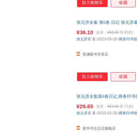
加入购物车
收藏
张元济全集 第6卷 日记 张元济
日达，团购优惠咨询在线客服！
¥36.10
定价：
¥52.00
(6.95折)
张元济
著 著
/2023-05-26
/
商务印书
墨渊图书专营店
加入购物车
收藏
张元济全集第6卷日记,商务印书
规发票 多仓就近发货 85%城市次
¥29.65
定价：
¥52.00
(5.71折)
张元济
著 著
/2023-05-26
/
商务印书
新华书店总店旗舰店