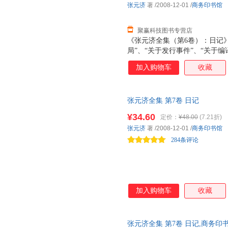
张元济
著
/2008-12-01
/
商务印书馆
官充补。臣闻之不胜骇异。
聚赢科技图书专营店
《张元济全集（第6卷）：日记》
局”、“关于发行事件”、“关于编
件”、“关于印刷事件”、“关于进
加入购物车
收藏
馆”、“发行”、“编译”、“职员”
白处所记内容，另由编者分别添加
或月份分订，而是记完一册，顺
张元济全集 第7卷 日记
《张元济全集》第六、七卷收入
组成：1912年至1923年商务印
¥34.60
定价：
¥48.00
(7.21折)
月至10月的赴会日记。 商务印
张元济
著
/2008-12-01
/
商务印书馆
式，每天一页，每页除月、日、星
284条评论
加入购物车
收藏
张元济全集 第7卷 日记,商务印