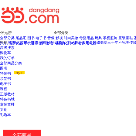
新
窗
口
打
开
无
全部分类
障
全部分类
尾品汇
图书
电子书
音像
影视
时尚美妆
母婴用品
玩具
孕婴服饰
童装童鞋
碍
热搜:
金蟾大侦探
一群喵小剧场
请容我将此刻从你身边带走
耶路撒冷三千年
不完美传
汽车用品
食品
手机通讯
数码影音
电脑办公
大家电
家用电器
说
高级搜索
明
购物车
页
我的订单
面,
全部商品分类
按
图书
Ctrl
特装书
加
亲签书
波
电子书
浪
课程
键
正版教材
打
特色书城
开
童装童鞋
导
文创
盲
毛边本
模
式
全部商品