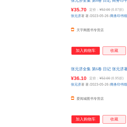
张元济全集 第6卷 日记 商务印
《张元济全集》第六、七卷收入
次日达，团购优惠咨询在线客服
组成：1912年至1923年商务印
¥35.70
定价：
¥52.00
(6.87折)
月至10月的赴会日记。 商务印
张元济
著 著
/2023-05-26
/
商务印书
式，每天一页，每页除月、日、星
天宇阁图书专营店
加入购物车
收藏
张元济全集 第6卷 日记 张元
货，85%城市次日达，团购优
¥36.10
定价：
¥52.00
(6.95折)
张元济
著 著
/2023-05-26
/
商务印书
爱阅城图书专营店
加入购物车
收藏