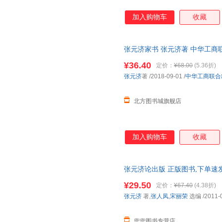
加入购物车
收藏
张元济家书 张元济著 中华工商联合出
¥36.40
定价：
¥68.00
(5.36折)
张元济
著
/2018-09-01
/
中华工商联合
北方图书城旗舰店
加入购物车
收藏
张元济论出版 正版图书,下单速
¥29.50
定价：
¥67.40
(4.38折)
张元济
著,
张人凤
,
宋丽荣
选编
/2011-
兜兜图书专营店