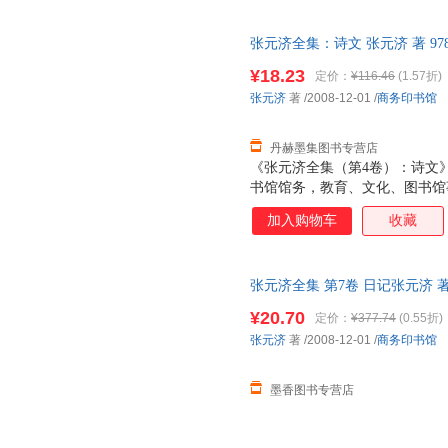
张元济全集：诗文 张元济 著 978
售后，支持7天无理由退换】
¥18.23
定价：
¥116.46
(1.57折)
张元济
著
/2008-12-01
/
商务印书馆
丹赫墨集图书专营店
《张元济全集（第4卷）：诗文
书馆馆务，教育、文化、图书馆
社会交往，海盐张氏宗族事务和
加入购物车
收藏
间先后编排。写作时间无法考定
四、五卷收入张元济先生诗（包括
元济先生的诗，以记事为多，晚
张元济全集 第7卷 日记张元济 著商
生不是一位诗人，今天我们读他
质量，此书为单本而非一套，电
脉络，而不着重于欣赏他的词藻
¥20.70
定价：
¥377.74
(0.55折)
文》编辑时，就按诗词创作时间
张元济
著
/2008-12-01
/
商务印书馆
的一首词和少量联、题辞也一同编
代，张先生鬻文卖字，维持生
墨香图书专营店