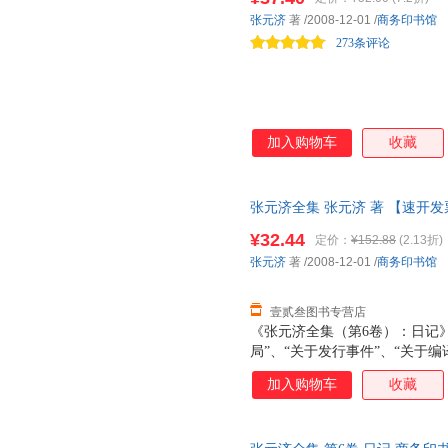
性，本书特邀张人凤先生作序，
张元济
著
/2008-12-01
/
商务印书馆
释。本书在编辑过程中充分保留
273条评论
书写习惯，将信
加入购物车
收藏
张元济全集 张元济 著 【速开
¥32.44
定价：
¥152.88
(2.13折)
张元济
著
/2008-12-01
/
商务印书馆
壹贰叁图书专营店
《张元济全集（第6卷）：日记》
局”、“关于发行事件”、“关于编
件”、“关于印刷事件”、“关于进
加入购物车
收藏
馆”、“发行”、“编译”、“职员”
白处所记内容，另由编者分别添加
或月份分订，而是记完一册，顺