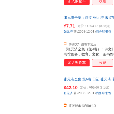
加入购物车
收藏
间先后编排。写作时间无法考定
四、五卷收入张元济先生诗（包括
元济先生的诗，以记事为多，晚
张元济全集：诗文 张元济 著 978
生不是一位诗人，今天我们读他
售后，支持7天无理由退换】
脉络，而不着重于欣赏他的词藻
¥7.71
定价：
¥203.42
(0.38折)
文》编辑时，就按诗词创作时间
张元济
著
/2008-12-01
/
商务印书馆
的一首词和少量联、题辞也一同编
代，张先生鬻文卖字，维持生
博源文轩图书专营店
《张元济全集（第4卷）：诗文
书馆馆务，教育、文化、图书馆
社会交往，海盐张氏宗族事务和
加入购物车
收藏
间先后编排。写作时间无法考定
四、五卷收入张元济先生诗（包括
元济先生的诗，以记事为多，晚
张元济全集 第6卷 日记 张元济 著 
生不是一位诗人，今天我们读他
多仓发货 正规发票
脉络，而不着重于欣赏他的词藻
¥42.10
定价：
¥52.00
(8.1折)
文》编辑时，就按诗词创作时间
张元济
著
/2008-12-01
/
商务印书馆
的一首词和少量联、题辞也一同编
代，张先生鬻文卖字，维持生
辽版新华书店旗舰店