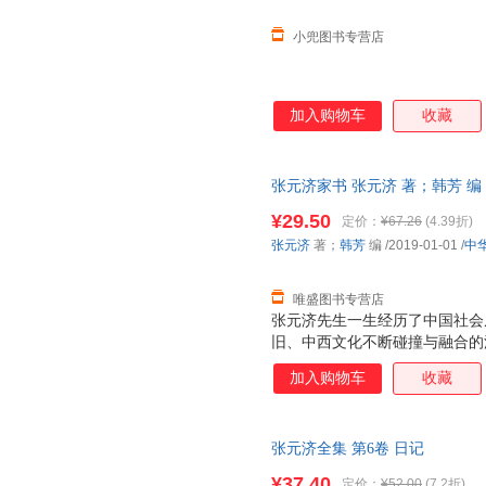
小兜图书专营店
加入购物车
收藏
张元济家书 张元济 著；韩芳 编 9
发票，优质售后，支持7天无理
¥29.50
定价：
¥67.26
(4.39折)
张元济
著；
韩芳
编
/2019-01-01
/
中
唯盛图书专营店
张元济先生一生经历了中国社会
旧、中西文化不断碰撞与融合的
重身份，但公认以出版家、编辑
加入购物车
收藏
文化教育出版事业，使得商务印
录张元济写给亲人的书信316
分为三辑——致子孙、致族人、
张元济全集 第6卷 日记
明，帮助读者充分了解书信的时
理解，感受一代文化大师的精神
¥37.40
定价：
¥52.00
(7.2折)