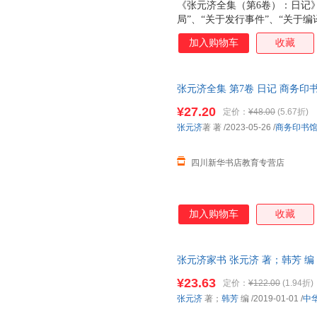
《张元济全集（第6卷）：日记》
局”、“关于发行事件”、“关于编
件”、“关于印刷事件”、“关于进
加入购物车
收藏
馆”、“发行”、“编译”、“职员”
白处所记内容，另由编者分别添加
或月份分订，而是记完一册，顺
张元济全集 第7卷 日记 商务印
《张元济全集》第六、七卷收入
次日达，团购优惠咨询在线客服
组成：1912年至1923年商务印
¥27.20
定价：
¥48.00
(5.67折)
月至10月的赴会日记。 商务印
张元济
著 著
/2023-05-26
/
商务印书
式，每天一页，每页除月、日、星
四川新华书店教育专营店
加入购物车
收藏
张元济家书 张元济 著；韩芳 编 9
发票，优质售后，支持7天无理
¥23.63
定价：
¥122.00
(1.94折)
张元济
著；
韩芳
编
/2019-01-01
/
中