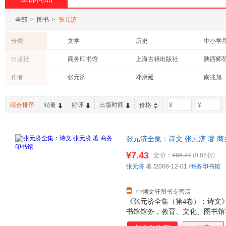
全部
>
图书
>
张元济
分类
文学
历史
中小学
文化
艺术
工具书
出版社
商务印书馆
上海古籍出版社
青春文学
童书
法律
天地出版社
上海书店出版社
西苑出
作者
张元济
邓康延
南兆旭
考试
教材
动漫/幽
中国商务出版社
辽宁教育出版社
新世界
丰子恺
冰心
叶新
成功/励志
经济
科普读
学林出版社
上海人民出版社
综合排序
销量
好评
出版时间
价格
-
顾颉刚
钟叔河
谢清高
老书/收藏
上海科学技术文献出版社
百花洲文艺出版社
北方文
康有为
黄遵宪
孔子
北京出版社
中国中医药出版社
华龄出
张元济全集：诗文 张元济 著 
文物出版社
江苏古籍出版社
套，支持7天无理由退换】
¥7.43
定价：
¥86.74
(0.86折)
张元济
著
/2008-12-01
/
商务印书馆
中领文轩图书专营店
《张元济全集（第4卷）：诗文
书馆馆务，教育、文化、图书馆
社会交往，海盐张氏宗族事务和