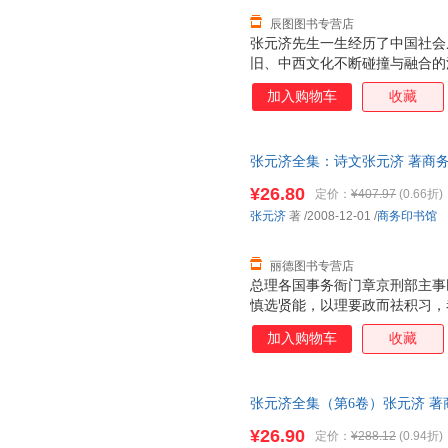
辰图图书专营店
张元济先生一生经历了中国社会
旧、中西文化不断碰撞与融合的
重身份，但公认以出版家、编辑
加入购物车
收藏
文化教育出版事业，使得商务印
录张元济写给亲人的书信316
分为三辑——致子孙、致族人、
张元济全集：诗文张元济 著商务印书
明，帮助读者充分了解书信的时
量，此书为单本而非一套，电子
理解，感受一代文化大师的精神
¥26.80
定价：
¥407.97
(0.66折)
性，本书特邀张人凤先生作序，
张元济
著
/2008-12-01
/
商务印书馆
释。本书在编辑过程中充分保留
书写习惯，将信
丽德图书专营店
总理各国事务衙门章京刑部主事
慎选贤能，以理要政而祛积习，
谕：“现在裁撤各衙门，业经分
加入购物车
收藏
散，现当振兴庶务，规画久远。
官员额缺，以备将来量材任使等
于整饬庶事之中，仍属体恤臣工
张元济全集（第6卷）张元济 著商务
旨，既日“未便听其闲散”，又日
旧书，保证质量，此书为单本而
时务之人，自宜及时拔擢录用。
¥26.90
定价：
¥288.12
(0.94折)
材任使”也。圣意至明，天下共