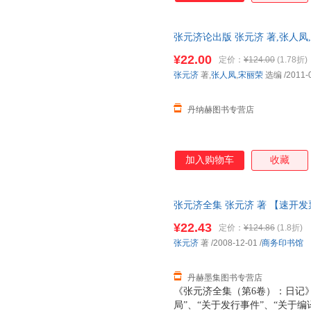
张元济论出版 张元济 著,张人凤,宋丽
【正版书籍，可开发票，满额减
¥22.00
定价：
¥124.00
(1.78折)
张元济
著,
张人凤
,
宋丽荣
选编
/2011-
丹纳赫图书专营店
加入购物车
收藏
张元济全集 张元济 著 【速开
¥22.43
定价：
¥124.86
(1.8折)
张元济
著
/2008-12-01
/
商务印书馆
丹赫墨集图书专营店
《张元济全集（第6卷）：日记》
局”、“关于发行事件”、“关于编