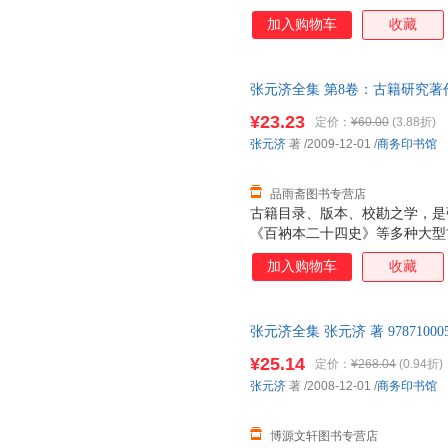
件”、“关于印刷事件”、“关于进
加入购物车
收藏
馆”、“发行”、“编译”、“职员”
白处所记内容，另由编者分别添加
或月份分订，而是记完一册，顺
张元济全集 第8卷：古籍研究著
《张元济全集》第六、七卷收入
售后，支持7天无理由退换】
组成：1912年至1923年商务印
¥23.23
定价：
¥60.00
(3.88折)
月至10月的赴会日记。 商务印
张元济
著
/2009-12-01
/
商务印书馆
式，每天一页，每页除月、日、星
品雨斋图书专营店
古籍目录、版本、校勘之学，是
《百衲本二十四史》等多种大型
编辑、影印、出版丰富的实践活
加入购物车
收藏
国时期我国古籍出版的代表性成
成果及其对史学的贡献，于194
士。他留下的古籍研究著作集中
张元济全集 张元济 著 978710
编入书目两部：《宝礼堂宋本书
支持7天无理由退换】
¥25.14
定价：
¥268.04
(0.94折)
张元济
著
/2008-12-01
/
商务印书馆
博源文轩图书专营店