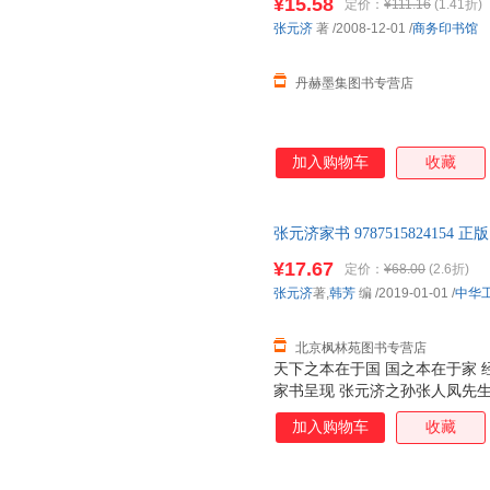
¥15.58
定价：
¥111.16
(1.41折)
张元济
著
/2008-12-01
/
商务印书馆
丹赫墨集图书专营店
加入购物车
收藏
张元济家书 97875158241
市场价格。商品图片仅供参考，
¥17.67
定价：
¥68.00
(2.6折)
本价格）
张元济
著,
韩芳
编
/2019-01-01
/
中华
北京枫林苑图书专营店
天下之本在于国 国之本在于家 经
家书呈现 张元济之孙张人凤先
加入购物车
收藏