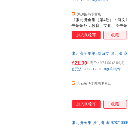
2008-12-01
/
商务印书馆
的一首词和少量联、题辞也一同编
代，张先生鬻文卖字，维持生
鸿源图书专营店
《张元济全集（第4卷）：诗文
书馆馆务，教育、文化、图书馆
社会交往，海盐张氏宗族事务和
加入购物车
收藏
间先后编排。写作时间无法考定
四、五卷收入张元济先生诗（包括
元济先生的诗，以记事为多，晚
张元济全集第5卷诗文 张元济 
生不是一位诗人，今天我们读他
脉络，而不着重于欣赏他的词藻
¥21.00
定价：
¥74.00
(2.84折)
文》编辑时，就按诗词创作时间
张元济
/2008-12-01
/
商务印书馆
的一首词和少量联、题辞也一同编
代，张先生鬻文卖字，维持生
大石桥博学图书专营店
加入购物车
收藏
张元济全集 张元济 著 978710