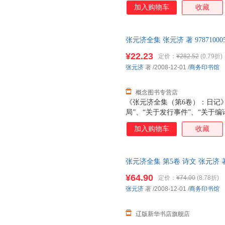
加入购物车
收藏
张元济全集 张元济 著 978710
支持7天无理由退换】
¥22.23
定价：
¥282.52
(0.79折)
张元济
著
/2008-12-01
/
商务印书馆
概念图书专营店
《张元济全集（第6卷）：日记》
局”、“关于发行事件”、“关于编
件”、“关于印刷事件”、“关于进
加入购物车
收藏
馆”、“发行”、“编译”、“职员”
白处所记内容，另由编者分别添加
或月份分订，而是记完一册，顺
张元济全集 第5卷 诗文 张元济 著 
《张元济全集》第六、七卷收入
多仓发货 正规发票
组成：1912年至1923年商务印
¥64.90
定价：
¥74.00
(8.78折)
月至10月的赴会日记。 商务印
张元济
著
/2008-12-01
/
商务印书馆
式，每天一页，每页除月、日、星
辽版新华书店旗舰店