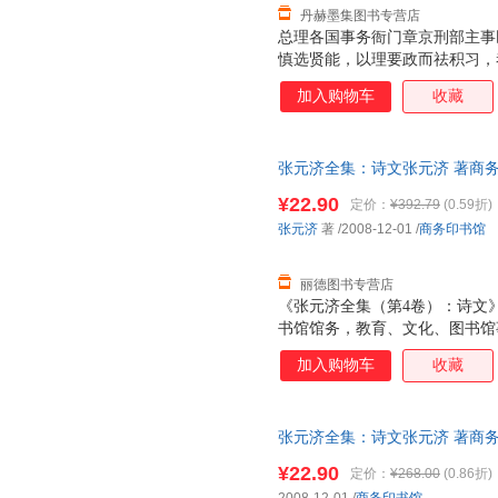
丹赫墨集图书专营店
总理各国事务衙门章京刑部主事
慎选贤能，以理要政而祛积习，
谕：“现在裁撤各衙门，业经分
加入购物车
收藏
散，现当振兴庶务，规画久远。
官员额缺，以备将来量材任使等
于整饬庶事之中，仍属体恤臣工
张元济全集：诗文张元济 著商务印书
旨，既日“未便听其闲散”，又日
量，此书为单本而非一套，电子
时务之人，自宜及时拔擢录用。
¥22.90
定价：
¥392.79
(0.59折)
材任使”也。圣意至明，天下共
张元济
著
/2008-12-01
/
商务印书馆
官充补。臣闻之不胜骇异。
丽德图书专营店
《张元济全集（第4卷）：诗文
书馆馆务，教育、文化、图书馆
社会交往，海盐张氏宗族事务和
加入购物车
收藏
间先后编排。写作时间无法考定
四、五卷收入张元济先生诗（包括
元济先生的诗，以记事为多，晚
张元济全集：诗文张元济 著商务印书
生不是一位诗人，今天我们读他
量，此书为单本而非一套，电子
脉络，而不着重于欣赏他的词藻
¥22.90
定价：
¥268.00
(0.86折)
文》编辑时，就按诗词创作时间