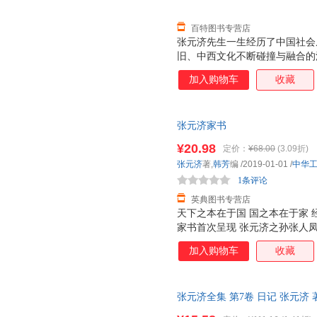
百特图书专营店
张元济先生一生经历了中国社会
旧、中西文化不断碰撞与融合的
重身份，但公认以出版家、编辑
加入购物车
收藏
文化教育出版事业，使得商务印
生的手书联语“数百年旧家无非
的楼厅旁，其表达的固然是读书
张元济家书
积德二者并举的内在逻辑，实际
业耕读。愿我子孙，善守勿替。
¥20.98
定价：
¥68.00
(3.09折)
——有异曲同工之妙。这或许是
张元济
著,
韩芳
编
/2019-01-01
/
中华
集中呈现以张元济先生为代表的
1条评论
发点。 本书共辑录张
英典图书专营店
天下之本在于国 国之本在于家 经
家书首次呈现 张元济之孙张人
加入购物车
收藏
张元济全集 第7卷 日记 张元济 著 
优质售后，支持7天无理由退换