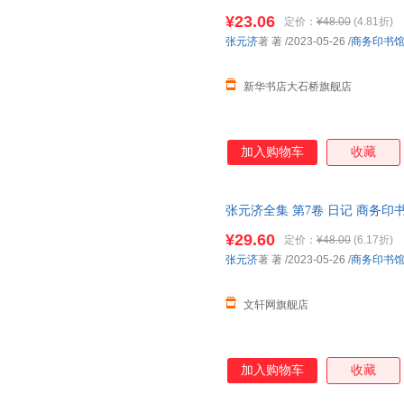
发票 多仓就近发货 85%城市次日
¥23.06
定价：
¥48.00
(4.81折)
张元济
著 著
/2023-05-26
/
商务印书
新华书店大石桥旗舰店
加入购物车
收藏
张元济全集 第7卷 日记 商务印
次日达，团购优惠咨询在线客服
¥29.60
定价：
¥48.00
(6.17折)
张元济
著 著
/2023-05-26
/
商务印书
文轩网旗舰店
加入购物车
收藏