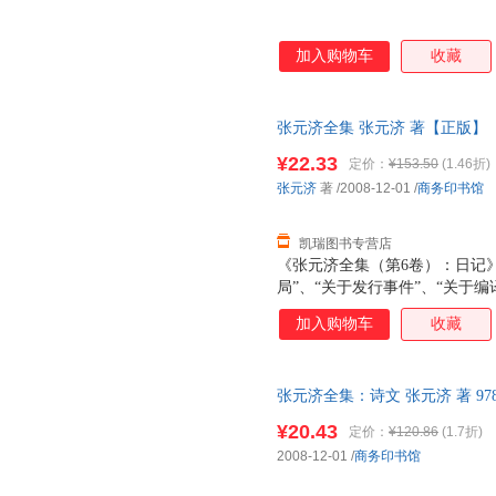
加入购物车
收藏
张元济全集 张元济 著【正版】
换】
¥22.33
定价：
¥153.50
(1.46折)
张元济
著
/2008-12-01
/
商务印书馆
凯瑞图书专营店
《张元济全集（第6卷）：日记》
局”、“关于发行事件”、“关于编
件”、“关于印刷事件”、“关于进
加入购物车
收藏
馆”、“发行”、“编译”、“职员”
白处所记内容，另由编者分别添加
或月份分订，而是记完一册，顺
张元济全集：诗文 张元济 著 978
《张元济全集》第六、七卷收入
售后，支持7天无理由退换】
组成：1912年至1923年商务印
¥20.43
定价：
¥120.86
(1.7折)
月至10月的赴会日记。 商务印
2008-12-01
/
商务印书馆
式，每天一页，每页除月、日、星