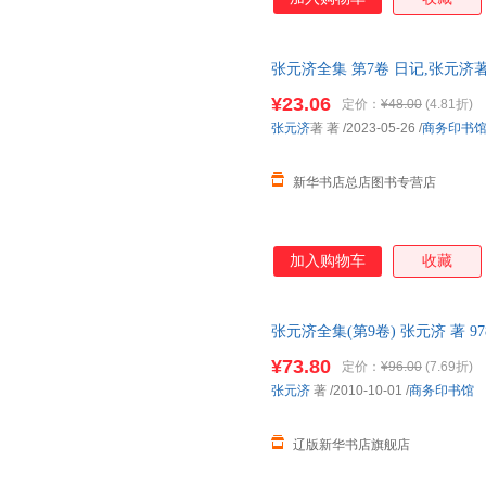
张元济全集 第7卷 日记,张元
图书 正规发票 多仓就近发货 
¥23.06
定价：
¥48.00
(4.81折)
13284178503
张元济
著 著
/2023-05-26
/
商务印书
新华书店总店图书专营店
加入购物车
收藏
张元济全集(第9卷) 张元济 著 97
发货 正规发票
¥73.80
定价：
¥96.00
(7.69折)
张元济
著
/2010-10-01
/
商务印书馆
辽版新华书店旗舰店