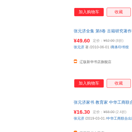
加入购物车
收藏
张元济全集 第8卷 古籍研究著作 张元
全新书籍 多仓发货 正规发票
¥49.60
定价：
¥62.00
(8折)
张元济
著
/2010-06-01
/
商务印书馆
辽版新华书店旗舰店
加入购物车
收藏
张元济家书 教育家 中华工商联
优惠 正规发票
¥16.30
定价：
¥68.00
(2.4折)
张元济
/2019-03-01
/
中华工商联合出