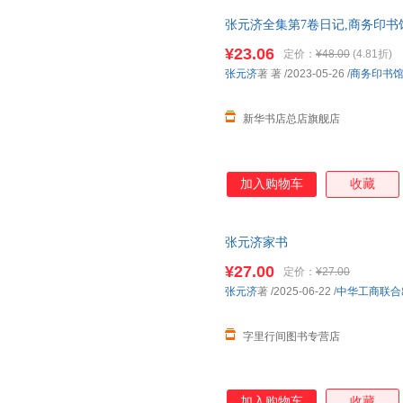
张元济全集第7卷日记,商务印书
规发票 多仓就近发货 85%城市次
¥23.06
定价：
¥48.00
(4.81折)
张元济
著 著
/2023-05-26
/
商务印书
新华书店总店旗舰店
加入购物车
收藏
张元济家书
¥27.00
定价：
¥27.00
张元济
著
/2025-06-22
/
中华工商联合
字里行间图书专营店
加入购物车
收藏