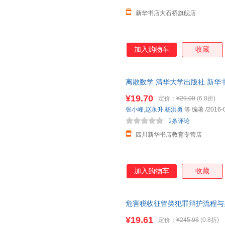
新华书店大石桥旗舰店
加入购物车
收藏
离散数学 清华大学出版社 新华
团购优惠咨询在线客服！
¥19.70
定价：
¥29.00
(6.8折)
张小峰
,
赵永升
,
杨洪勇
等 编著
/2016-
2条评论
四川新华书店教育专营店
加入购物车
收藏
危害税收征管类犯罪辩护流程与办
减】 正版旧书，保证质量，此
¥19.61
定价：
¥245.98
(0.8折)