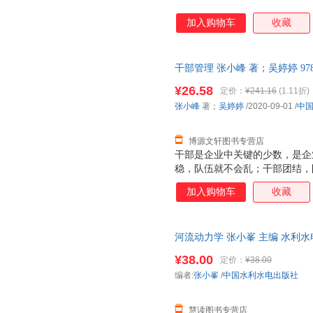
加入购物车
收藏
干部管理 张小峰 著；吴婷婷 978
票，优质售后，支持7天无理由
¥26.58
定价：
¥241.16
(1.11折)
张小峰
著；
吴婷婷
/2020-09-01
/
中
博源文轩图书专营店
干部是企业中关键的少数，是企
稳，队伍就不会乱；干部团结，
陷阵，队伍就势不可当，就能持
加入购物车
收藏
了企业的成败。优秀的企业在干
阿里巴巴等领先企业更有各自独
理实践的基础上，系统性构建了
河流动力学 张小峯 主编 水利水电出
理八步法、干部梯队建设三大块
无理由退换货
期管理模式，指明了企业干部管
¥38.00
定价：
¥38.00
亲身实践和调研，提出了一套行
编者:
张小峯
/
中国水利水电出版社
力、有激情、有能力、作风顽强
多变环境的挑战，保持长
慧读图书专营店