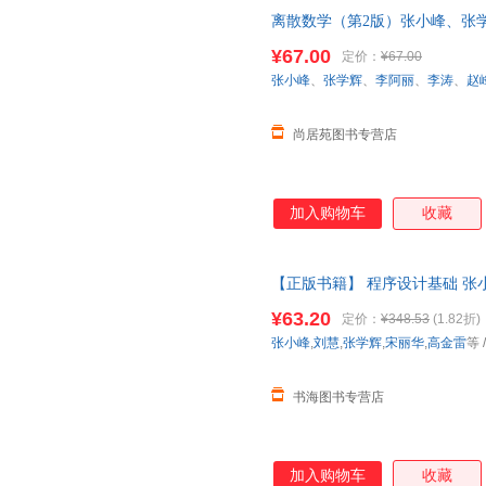
离散数学（第2版）张小峰、张
（尚居苑好书）
¥67.00
定价：
¥67.00
张小峰
、
张学辉
、
李阿丽
、
李涛
、
赵
尚居苑图书专营店
加入购物车
收藏
【正版书籍】 程序设计基础 张小
出版社 正版图书支持发票 七
¥63.20
定价：
¥348.53
(1.82折)
张小峰
,
刘慧
,
张学辉
,
宋丽华
,
高金雷
等
书海图书专营店
加入购物车
收藏