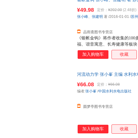
7天无理由退换】
¥49.98
定价：
¥202.00
(2.48折)
张小峰
、
张建明
著
/2016-01-01
/
苏
品雨斋图书专营店
《银帐金钩》将作者收集的10
福、谐音寓意、长寿健康等板块
变，附以特写，充分展示了帐钩
加入购物车
收藏
单介绍了《银帐金钩》的缘起。
河流动力学 张小峯 主编 水利水电出版
¥66.08
定价：
¥66.08
编者:
张小峯
/
中国水利水电出版社
圆梦亭图书专营店
加入购物车
收藏