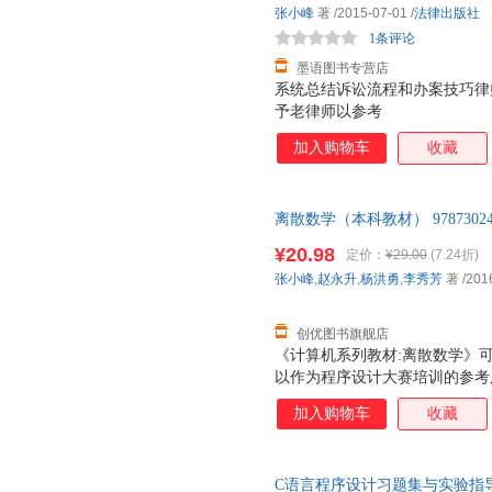
张小峰
著
/2015-07-01
/
法律出版社
1条评论
墨语图书专营店
系统总结诉讼流程和办案技巧律
予老律师以参考
加入购物车
收藏
离散数学（本科教材） 9787302
¥20.98
定价：
¥29.00
(7.24折)
张小峰
,
赵永升
,
杨洪勇
,
李秀芳
著
/201
创优图书旗舰店
《计算机系列教材:离散数学》
以作为程序设计大赛培训的参考
加入购物车
收藏
C语言程序设计习题集与实验指