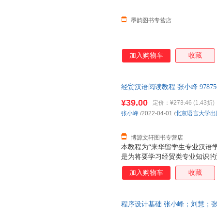
墨韵图书专营店
加入购物车
收藏
经贸汉语阅读教程 张小峰 97875
票，优质售后，支持7天无理由
¥39.00
定价：
¥273.46
(1.43折)
张小峰
/2022-04-01
/
北京语言大学出
博源文轩图书专营店
本教程为“来华留学生专业汉语
是为将要学习经贸类专业知识的
标是，培养预科留学生在经贸方
加入购物车
收藏
学生学习经贸类专业知识消除语
《经贸汉语阅读教程》是以经贸
训练为纲要，以任务型教学法和
程序设计基础 张小峰；刘慧；
语教材。该教程是经贸类专业预
版社 【速开发票，优质售后，
供学完甲级现代汉语基本语法并