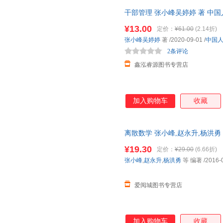
理实践的基础上，系统性构建了
干部管理 张小峰吴婷婷 著 中
理八步法、干部梯队建设三大块
仓发货，物流便捷，下单秒杀，
期管理模式，指明了企业干部管
¥13.00
定价：
¥61.00
(2.14折)
亲身实践和调研，提出了一套行
张小峰吴婷婷
著
/2020-09-01
/
中国
力、有激情、有能力、作风顽强
2条评论
多变环境的挑战，保持长
鑫泓睿源图书专营店
加入购物车
收藏
离散数学 张小峰,赵永升,杨洪勇
仓就近发货，85%城市次日达
¥19.30
定价：
¥29.00
(6.66折)
张小峰
,
赵永升
,
杨洪勇
等 编著
/2016-
爱阅城图书专营店
加入购物车
收藏