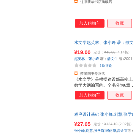
辽版新华书店旗舰店
加入购物车
收藏
水文学赵英林、张小峰 著；雒文生 
版旧书，保证质量，此书为单本
¥19.00
定价：
¥46.00
(4.14折)
赵英林
、
张小峰
著；
雒文生
编
/2001
1条评论
梦溪图书专营店
《水文学》是根据建设部高校土
教学大纲编写的。全书分为6章
基本原理与方法，设计洪峰流量
加入购物车
收藏
计算。 《水文学》可作为高校
和参考。
程序设计基础 张小峰,刘慧,张学
9787302610878 正版书籍，
¥27.05
定价：
¥134.10
(2.02折)
张小峰
,
刘慧
,
张学辉
,
宋丽华
,
高金雷
等