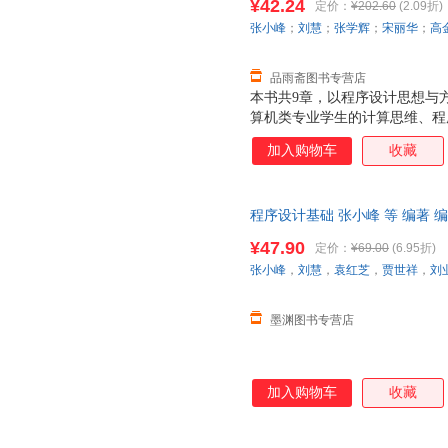
¥42.24
定价：
¥202.60
(2.09折)
容感兴趣的其他外国留学生学习
张小峰
；
刘慧
；
张学辉
；
宋丽华
；
高
学期完成。
品雨斋图书专营店
本书共9章，以程序设计思想与
算机类专业学生的计算思维、程
想，达到知识、能力、素质共同
加入购物车
收藏
相结合，有效融合程序设计的基
强，理论与实践并重，强化算法
机类、电气信息类专业的本科教
程序设计基础 张小峰 等 编著 
以作为广大科技工作者业务学习
日达，团购优惠咨询在线客服！
¥47.90
定价：
¥69.00
(6.95折)
张小峰
，
刘慧
，
袁红芝
，
贾世祥
，
刘
墨渊图书专营店
加入购物车
收藏