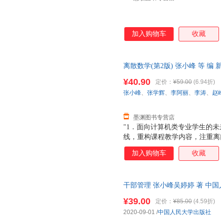
加入购物车
收藏
离散数学(第2版) 张小峰 等 
达，团购优惠咨询在线客服！
¥40.90
定价：
¥59.00
(6.94折)
张小峰
、
张学辉
、
李阿丽
、
李涛
、
赵
墨渊图书专营店
"1．面向计算机类专业学生的
线，重构课程教学内容，注重离
性；2．通过对典型例题分析，
加入购物车
收藏
机类专业学生的核心能力；3．
借助相关知识点的产生、发展历
计算机科学发展的核心地位和作
干部管理 张小峰吴婷婷 著 中
流便捷，下单秒杀，欢迎选购！
¥39.00
定价：
¥85.00
(4.59折)
2020-09-01
/
中国人民大学出版社