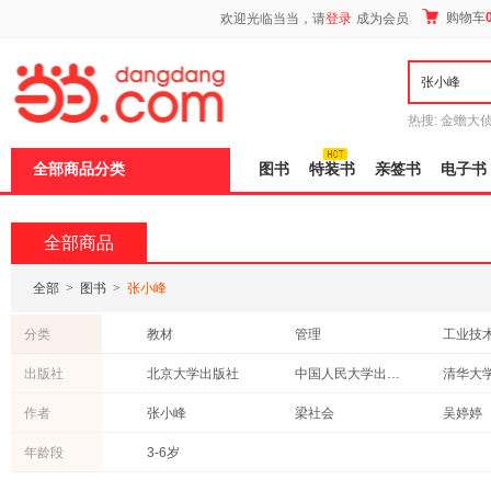
新
购物车
欢迎光临当当，请
登录
成为会员
窗
口
打
开
无
障
热搜:
金蟾大
碍
边带走
耶路
说
全部商品分类
图书
特装书
亲签书
电子书
明
页
面,
按
全部商品
Ctrl
加
波
全部
>
图书
>
张小峰
浪
键
分类
教材
管理
工业技
打
开
中小学用书
医学
计算机/
出版社
北京大学出版社
中国人民大学出版社
清华大
导
外语
经济
法律
盲
化学工业出版社
社会科学文献出版社
电子工
作者
张小峰
梁社会
吴婷婷
模
自然科学
农业/林业
政治/军
式
法律出版社
国防工业出版社
张新峰
栗占国
张侃
年龄段
3-6岁
小说
中小学教科书
建筑
中国农业科学技术出版社
四川教育出版社
中华书
王猛
黄一峰
王峰
科普读物
成功/励志
古籍