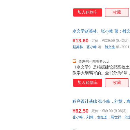
加入购物车
收藏
水文学赵英林、张小峰 著；雒文生 
版旧书，保证质量，此书为单本
¥13.60
定价：
¥329.56
(0.42折)
赵英林
、
张小峰
著；
雒文生
编
/2001
墨趣书刊图书专营店
《水文学》是根据建设部高校土
教学大纲编写的。全书分为6章
基本原理与方法，设计洪峰流量
加入购物车
收藏
计算。 《水文学》可作为高校
和参考。
程序设计基础 张小峰，刘慧，
9787302718055 清华大学
¥62.50
定价：
¥69.00
(9.06折)
张小峰
，
刘慧
，
袁红芝
，
贾世祥
，
刘