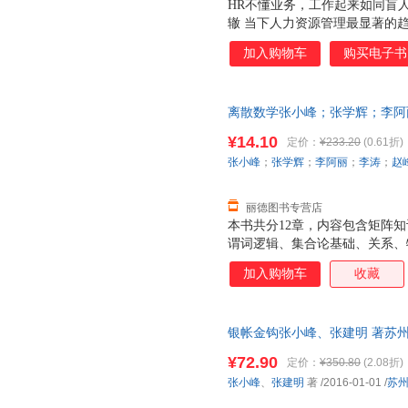
HR不懂业务，工作起来如同盲人
辙 当下人力资源管理最显著的趋
能的思维模式就落后了 本书提
加入购物车
购买电子书
助读者跳出职能化陷阱，构建新
离散数学张小峰；张学辉；李阿
9787302592655 正版旧
¥14.10
定价：
¥233.20
(0.61折)
张小峰
；
张学辉
；
李阿丽
；
李涛
；
赵
丽德图书专营店
本书共分12章，内容包含矩阵
谓词逻辑、集合论基础、关系、
群论和其他代数系统。本书以训
加入购物车
收藏
专业的应用型人才为目的，将计
高学生的程序设计能力和应用创
学生分析问题和解决问题的能力
银帐金钩张小峰、张建明 著苏州大学
学基础与后续的专业知识进行完
质量，此书为单本而非一套，电
类专业的本科教材，也可以作为
¥72.90
定价：
¥350.80
(2.08折)
张小峰
、
张建明
著
/2016-01-01
/
苏