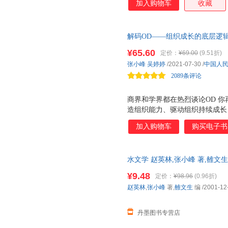
加入购物车
收藏
解码OD——组织成长的底层逻
指南，再造组织成长能力；HR
¥65.60
定价：
¥69.00
(9.51折)
张小峰
吴婷婷
/2021-07-30
/
中国人
2089条评论
商界和学界都在热烈谈论OD 你
造组织能力、驱动组织持续成长
开展OD的 你的企业又该如何让
加入购物车
购买电子书
力 这本书将全面提升你对OD的
水文学 赵英林,张小峰 著,雒文生 编
¥9.48
定价：
¥98.96
(0.96折)
赵英林
,
张小峰
著,
雒文生
编
/2001-12
丹墨图书专营店