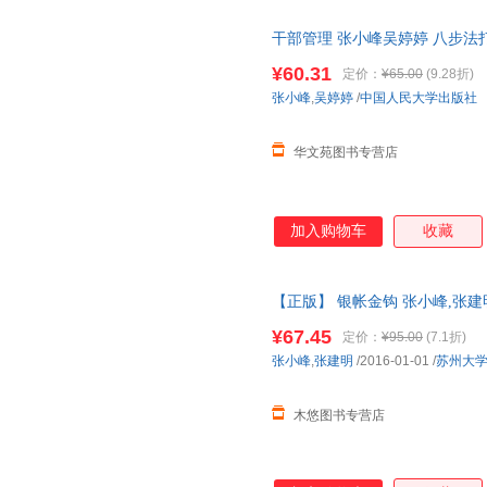
干部管理 张小峰吴婷婷 八步法
秀企业干部队伍建设成功密码 
¥60.31
定价：
¥65.00
(9.28折)
张小峰
,
吴婷婷
/
中国人民大学出版社
华文苑图书专营店
加入购物车
收藏
【正版】 银帐金钩 张小峰,张建明 苏
¥67.45
定价：
¥95.00
(7.1折)
张小峰
,
张建明
/2016-01-01
/
苏州大
木悠图书专营店