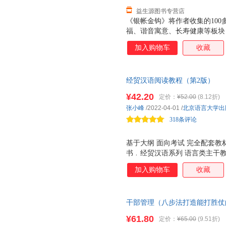
益生源图书专营店
《银帐金钩》将作者收集的10
福、谐音寓意、长寿健康等板块
变，附以特写，充分展示了帐钩
加入购物车
收藏
单介绍了《银帐金钩》的缘起。
经贸汉语阅读教程（第2版）
¥42.20
定价：
¥52.00
(8.12折)
张小峰
/2022-04-01
/
北京语言大学出
318条评论
基于大纲 面向考试 完全配套教
书﹒经贸汉语系列 语言类主干教
程致力于满足预科留学生对经贸
加入购物车
收藏
较好地体现教学步骤与训练方式
教程重点内容突出，编选课文注
和调动学生的想象力和创造性。
干部管理（八步法打造能打胜仗
料，与时俱进，更符合现在社会
战著作，解析华为、腾讯等优秀
¥61.80
定价：
¥65.00
(9.51折)
法》起草小组组长彭剑锋领衔推