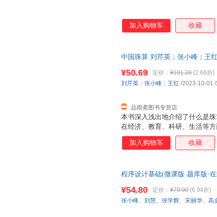
加入购物车
收藏
中国珠算 刘芹英；张小峰；王红
后，支持7天无理由退换】
¥50.69
定价：
¥191.20
(2.66折)
刘芹英
；
张小峰
；
王红
/2023-10-01
/
品雨斋图书专营店
本书深入浅出地介绍了什么是珠
在经济、教育、科研、生活等方
文化的传承和弘扬，全面展示了
加入购物车
收藏
设计，在帮助学生提升文化自信
助于保护、传承、发扬传统珠算
新风采，把中国珠算的故事讲给
程序设计基础(微课版·题库版·在
新人。
就近发货，85%城市次日达，
¥54.80
定价：
¥79.00
(6.94折)
张小峰
、
刘慧
、
张学辉
、
宋丽华
、
高