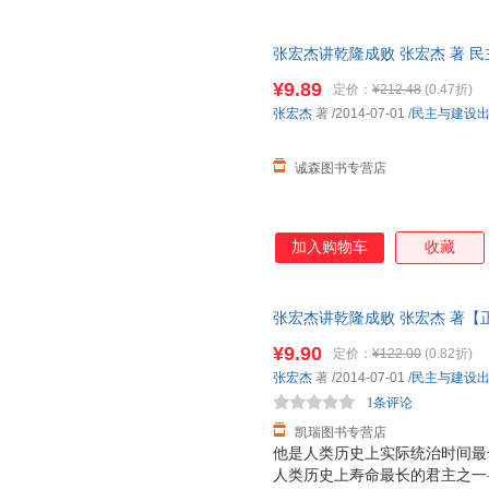
张宏杰讲乾隆成败 张宏杰 著 
为单本而非一套，电子发票。
¥9.89
定价：
¥212.48
(0.47折)
张宏杰
著
/2014-07-01
/
民主与建设
诚森图书专营店
加入购物车
收藏
张宏杰讲乾隆成败 张宏杰 著【
由退换】
¥9.90
定价：
¥122.00
(0.82折)
张宏杰
著
/2014-07-01
/
民主与建设
1条评论
凯瑞图书专营店
他是人类历史上实际统治时间最
人类历史上寿命最长的君主之一