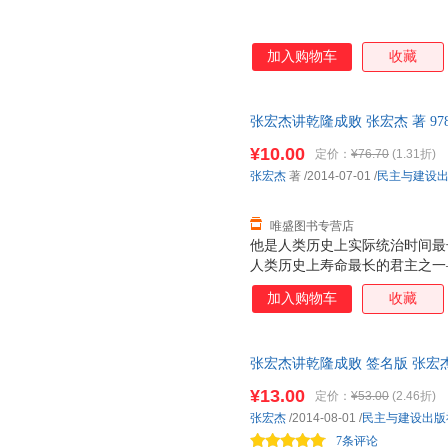
加入购物车
收藏
张宏杰讲乾隆成败 张宏杰 著 978
票，优质售后，支持7天无理由
¥10.00
定价：
¥76.70
(1.31折)
张宏杰
著
/2014-07-01
/
民主与建设
唯盛图书专营店
他是人类历史上实际统治时间最
人类历史上寿命最长的君主之一
蔼又刻薄，既节俭又奢靡，既谦
加入购物车
收藏
辉煌的统治成绩，将康乾盛世推
现严重失误，亲手毁了自己缔造
埋下了伏笔。他就是清高宗乾隆
张宏杰讲乾隆成败 签名版 张宏
个集政治家、学者、诗人、旅行
国三仓发货，物流便捷，下单秒
名学者张宏杰还原历史、走近乾
¥13.00
定价：
¥53.00
(2.46折)
张宏杰
/2014-08-01
/
民主与建设出版
7条评论