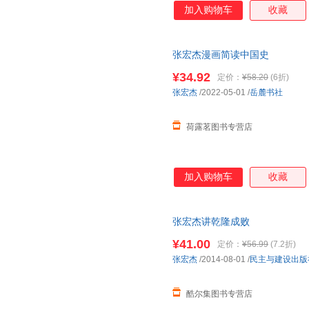
加入购物车
收藏
张宏杰漫画简读中国史
¥34.92
定价：
¥58.20
(6折)
张宏杰
/2022-05-01
/
岳麓书社
荷露茗图书专营店
加入购物车
收藏
张宏杰讲乾隆成败
¥41.00
定价：
¥56.99
(7.2折)
张宏杰
/2014-08-01
/
民主与建设出版
酷尔集图书专营店