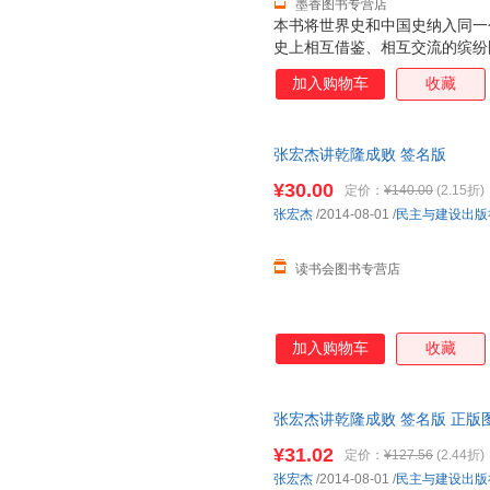
墨香图书专营店
本书将世界史和中国史纳入同一
史上相互借鉴、相互交流的缤纷
何罗马帝国分裂后未能再统一？
加入购物车
收藏
说中华民族多元一体？ 这些历
画一一呈现，辅之以深入浅出的
史，用俯视视角全面洞悉历史规
张宏杰讲乾隆成败 签名版
¥30.00
定价：
¥140.00
(2.15折)
张宏杰
/2014-08-01
/
民主与建设出版
读书会图书专营店
加入购物车
收藏
张宏杰讲乾隆成败 签名版 正版
¥31.02
定价：
¥127.56
(2.44折)
张宏杰
/2014-08-01
/
民主与建设出版