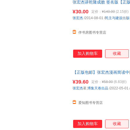
张宏杰讲乾隆成败 签名版【正
¥30.00
定价：
¥140.00
(2.15折)
张宏杰
/2014-08-01
/
民主与建设出版
伴书房图书专营店
加入购物车
收藏
【正版包邮】张宏杰漫画简读中
史》漫画重现，专为青少年打造
¥39.60
定价：
¥58.00
(6.83折)
货包邮速发 假一罚十
张宏杰
著,
博集天卷出品
/2022-05-01
爱知图书专营店
加入购物车
收藏