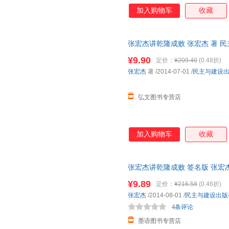
蔼又刻薄，既节俭又奢靡，既谦
加入购物车
收藏
辉煌的统治成绩，将康乾盛世推
现严重失误，亲手毁了自己缔造
埋下了伏笔。他就是清高宗乾隆
张宏杰讲乾隆成败 张宏杰 著 
个集政治家、学者、诗人、旅行
客服查询库存后下单，避免纠纷
名学者张宏杰还原历史、走近乾
¥9.90
定价：
¥209.40
(0.48折)
张宏杰
著
/2014-07-01
/
民主与建设
弘文图书专营店
加入购物车
收藏
张宏杰讲乾隆成败 签名版 张宏
书，保证质量，此书为单本而非
¥9.89
定价：
¥216.58
(0.46折)
张宏杰
/2014-08-01
/
民主与建设出版
4条评论
墨语图书专营店