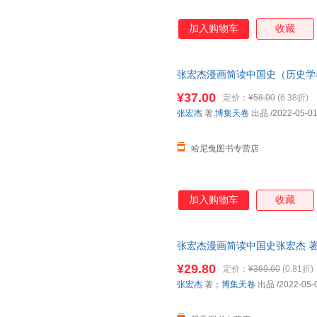
加入购物车
收藏
张宏杰漫画简读中国史（历史学
专为青少年打造！）正版包邮 保
¥37.00
定价：
¥58.00
(6.38折)
张宏杰
著,
博集天卷
出品
/2022-05-0
哈尼兔图书专营店
加入购物车
收藏
张宏杰漫画简读中国史张宏杰 著；博
版旧书，保证质量，此书为单本
¥29.80
定价：
¥369.60
(0.81折)
张宏杰
著；
博集天卷
出品
/2022-05-