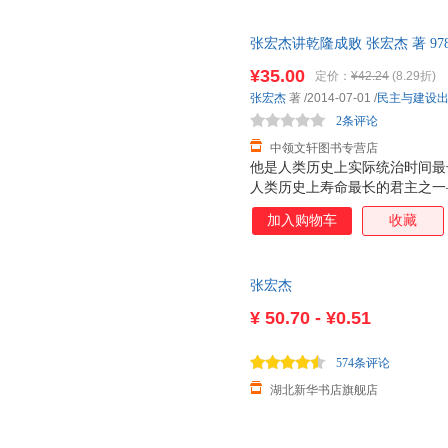
张宏杰讲乾隆成败 张宏杰 著 978
票，优质售后，支持7天无理由
¥35.00
定价：
¥42.24
(8.29折)
张宏杰
著
/2014-07-01
/
民主与建设
2条评论
中领文轩图书专营店
他是人类历史上实际统治时间最
人类历史上寿命最长的君主之一
蔼又刻薄，既节俭又奢靡，既谦
加入购物车
收藏
辉煌的统治成绩，将康乾盛世推
现严重失误，亲手毁了自己缔造
埋下了伏笔。他就是清高宗乾隆
张宏杰
个集政治家、学者、诗人、旅行
名学者张宏杰还原历史、走近乾
¥
50.70 - ¥0.51
574条评论
湖北新华书店旗舰店