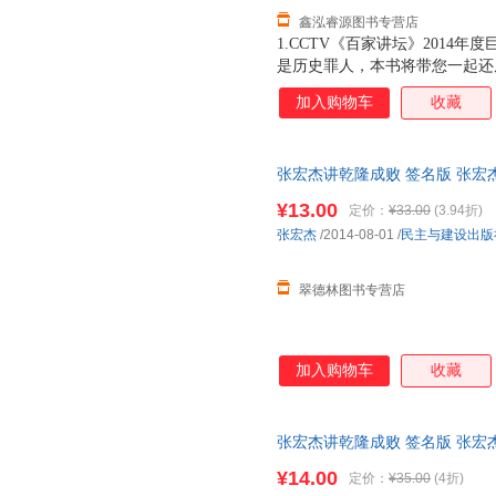
鑫泓睿源图书专营店
1.CCTV《百家讲坛》2014
是历史罪人，本书将带您一起还
皇帝，将中国传统社会推向；他
加入购物车
收藏
误，为大清王朝在鸦片战争中的
还原历史、走近乾隆，探究他的
《中国国民性演变历程》《曾国
张宏杰讲乾隆成败 签名版 张宏
俱佳的大众历史读物，本书值得
货，物流便捷，下单秒杀，欢迎
面》： 全新修订升级版，改写
¥13.00
定价：
¥33.00
(3.94折)
余世存推荐！再现中国特色官场
张宏杰
/2014-08-01
/
民主与建设出版
时代的得与失》： 野夫、刘瑜
中国式“盛世”标本 点击购买
翠德林图书专营店
加入购物车
收藏
张宏杰讲乾隆成败 签名版 张宏
货，物流便捷，下单秒杀，欢迎
¥14.00
定价：
¥35.00
(4折)