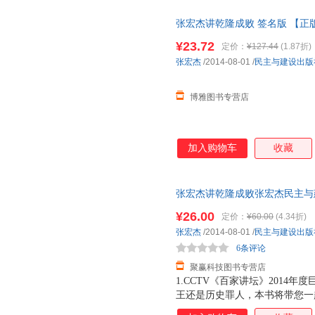
张宏杰讲乾隆成败 签名版 【
¥23.72
定价：
¥127.44
(1.87折)
张宏杰
/2014-08-01
/
民主与建设出版
博雅图书专营店
加入购物车
收藏
张宏杰讲乾隆成败张宏杰民主与建设出
【正版原版旧图书，保证质量，
¥26.00
定价：
¥60.00
(4.34折)
张宏杰
/2014-08-01
/
民主与建设出版
6条评论
聚赢科技图书专营店
1.CCTV《百家讲坛》2014
王还是历史罪人，本书将带您一
功的皇帝，将中国传统社会推向