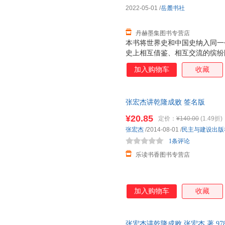
2022-05-01
/
岳麓书社
丹赫墨集图书专营店
本书将世界史和中国史纳入同一
史上相互借鉴、相互交流的缤纷
何罗马帝国分裂后未能再统一？
加入购物车
收藏
说中华民族多元一体？ 这些历
画一一呈现，辅之以深入浅出的
史，用俯视视角全面洞悉历史规
张宏杰讲乾隆成败 签名版
¥20.85
定价：
¥140.00
(1.49折)
张宏杰
/2014-08-01
/
民主与建设出版
1条评论
乐读书香图书专营店
加入购物车
收藏
张宏杰讲乾隆成败 张宏杰 著 978