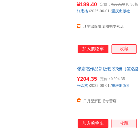
版社 【新华书店自营】
¥189.40
定价：
¥298.00
(6.36折
张宏杰
/2025-06-01
/
重庆出版社
辽宁出版集团图书专营店
加入购物车
收藏
张宏杰作品新版套装3册（签名
成与败＜优选包邮好书＞ 重庆
¥204.35
定价：
¥204.35
张宏杰
/2022-08-01
/
重庆出版社
日月星辉图书专营店
加入购物车
收藏