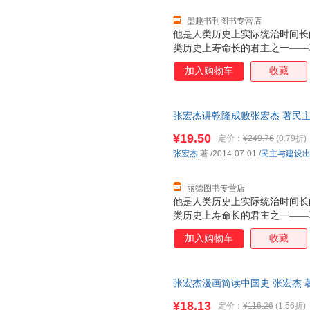
墨趣书刊图书专营店
他是人类历史上实际统治时间长
类历史上寿命长的君主之一——
刻薄，既节俭又奢靡，既谦虚又
加入购物车
收藏
的统治成绩，将康乾盛世推向顶
重失误，亲手毁了自己缔造的盛
了伏笔。他就是清高宗乾隆皇帝
张宏杰讲乾隆成败张宏杰 著民主与建
政治家、学者、诗人、旅行家和
证质量，此书为单本而非一套，
者张宏杰还原历史、走近乾隆，
¥19.50
定价：
¥249.76
(0.79折)
张宏杰
著
/2014-07-01
/
民主与建设
丽德图书专营店
他是人类历史上实际统治时间长
类历史上寿命长的君主之一——
刻薄，既节俭又奢靡，既谦虚又
加入购物车
收藏
的统治成绩，将康乾盛世推向顶
重失误，亲手毁了自己缔造的盛
了伏笔。他就是清高宗乾隆皇帝
张宏杰漫画简读中国史 张宏杰 
政治家、学者、诗人、旅行家和
支持7天无理由退换】
者张宏杰还原历史、走近乾隆，
¥18.13
定价：
¥116.26
(1.56折)