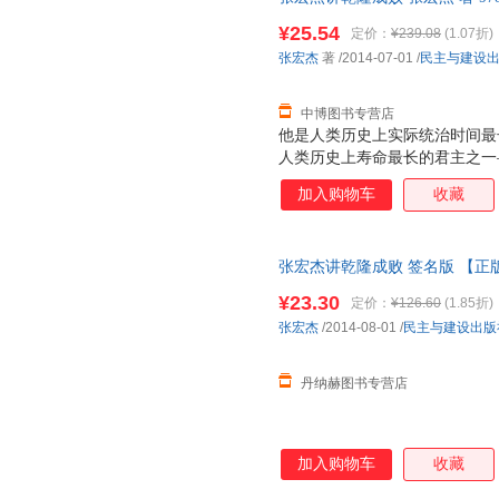
票，优质售后，支持7天无理由
¥25.54
定价：
¥239.08
(1.07折)
张宏杰
著
/2014-07-01
/
民主与建设
中博图书专营店
他是人类历史上实际统治时间最
人类历史上寿命最长的君主之一
蔼又刻薄，既节俭又奢靡，既谦
加入购物车
收藏
辉煌的统治成绩，将康乾盛世推
现严重失误，亲手毁了自己缔造
埋下了伏笔。他就是清高宗乾隆
张宏杰讲乾隆成败 签名版 【
个集政治家、学者、诗人、旅行
名学者张宏杰还原历史、走近乾
¥23.30
定价：
¥126.60
(1.85折)
张宏杰
/2014-08-01
/
民主与建设出版
丹纳赫图书专营店
加入购物车
收藏