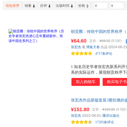
百花文艺出版社
东方出版社
汤素兰
克里斯·克劳利
综合排序
销量
好评
出版时间
价格
-
新世界青春
九天译文Empyrean Translation
波波乌(
二手书
亲子/家教
两性关
花城出版社
上海大学出版社
旅游教
烹饪/美食
其他
时尚/美
科学普及出版社
机械工业出版社
手工/DIY
课程
亲签书
华龄出版社
中国林业出版社
湖南大
朝贡圈：传统中国的世界秩序（
石油工业出版社
中国标准出版社
高等教
国史系列之三） 呈现人类历史
¥64.60
定价：
¥68.00
(9.5折)
上海财经大学出版社
煤炭工业出版社
南方日
朝贡秩序下的“美丽旧世界”，
张宏杰
著,
博集天卷
出品
/2024-06-2
体系，是我们认识中国史和东亚
北京理工大学出版社
春风文艺出版社
中山大
4717条评论
上海远东出版社
山东人民出版社
南海出
中国商务出版社
中信出版社
同济大
1.知名历史学者张宏杰新系列
系的实际运作，展现朝贡秩序下
中国地质大学出版社
河北科学技术出版社
广西教
与计算，揭露在一元化体系中的
北京出版社
安徽大学出版社
黄河水
加入购物车
购买电子书
涌！ 2.审视全球化浪潮来临
界中井井有条的外表下的复杂与 
介 ，梳理中国的朝贡体系与西
张宏杰作品新版套装3册饥饿的
序、东南亚的曼陀罗秩序等之间
朱元璋的成与败 知名历史学者
系的官僚式管理的核心体现！总
¥151.80
定价：
¥159.80
(9.5折)
史视界、深沉的人文关怀、独特
野宽广、史料丰富、内容翔实，
张宏杰
/2022-08-01
/
重庆出版社
趣的、有味的历史真实；赠6张
17295条评论