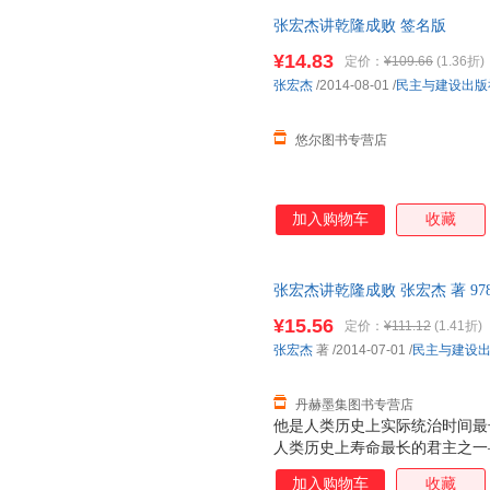
张宏杰讲乾隆成败 签名版
¥14.83
定价：
¥109.66
(1.36折)
张宏杰
/2014-08-01
/
民主与建设出版
悠尔图书专营店
加入购物车
收藏
张宏杰讲乾隆成败 张宏杰 著 978
票，优质售后，支持7天无理由
¥15.56
定价：
¥111.12
(1.41折)
张宏杰
著
/2014-07-01
/
民主与建设
丹赫墨集图书专营店
他是人类历史上实际统治时间最
人类历史上寿命最长的君主之一
蔼又刻薄，既节俭又奢靡，既谦
加入购物车
收藏