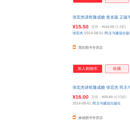
辉煌的统治成绩，将康乾盛世推
现严重失误，亲手毁了自己缔造
埋下了伏笔。他就是清高宗乾隆
张宏杰讲乾隆成败 签名版 正
个集政治家、学者、诗人、旅行
名学者张宏杰还原历史、走近乾
¥15.50
定价：
¥111.00
(1.4折)
张宏杰
/2014-08-01
/
民主与建设出版
墨韵图书专营店
加入购物车
收藏
张宏杰讲乾隆成败 张宏杰 民主
¥16.00
定价：
¥39.80
(4.03折)
2014-08-01
/
民主与建设出版社
姝驰图书专营店