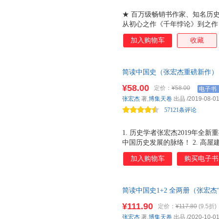
★ 百万级畅销书作家、知名历
从初心之作《千年悖论》到之作
看 的绝妙阅读体验 ★ 宏阔的
加入购物车
收藏
格；人性的、个性的历史书写，
场中的人物困境，深入反思世界
担纲设计， 开本小巧、外观典雅
简读中国史（张宏杰重磅新作）
封大地特种纸质感十足 ， 主书
十年思考全新力作，扫除历史认
， 内附精美铜版彩图 ★ 套装特
¥58.00
定价：
¥58.00
电子书
懂真正的历史。葛剑雄、许纪霖
隆朝精美绘画 张宏杰亲撰关键词
张宏杰
著,
博集天卷
出品
/2019-08-0
家方法 ，也是 读者提升历史认
57121条评论
1. 历史学者张宏杰2019年
中国历史发展的脉络！ 2. 高
下回顾中国历史，用50个专题
加入购物车
购买电子书
学术性和可读性！ 3. 不读中
之特质！中国文明从来不是孤立
中国历史发展的内在逻辑与外在动
简读中国史1+2 全两册（张宏杰
题！以无厚入有间，在历史的缝
读中国史”系列 2020年再续
引线。 5. 葛剑雄、许纪霖、
¥111.90
定价：
¥117.80
(9.5折)
史！剖解中华文明的独特性与中
人联袂推荐，值得一读的重磅好
张宏杰
著,
博集天卷
出品
/2020-10-0