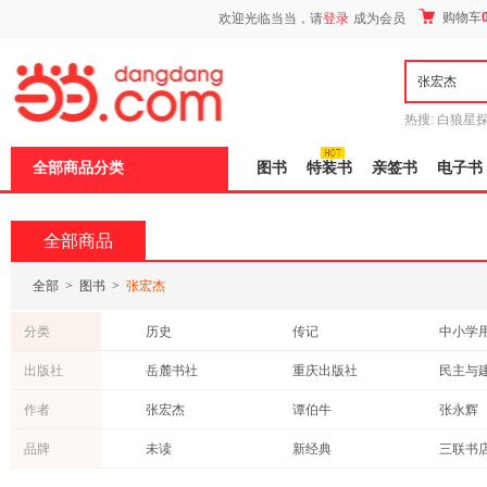
新
购物车
欢迎光临当当，请
登录
成为会员
窗
口
打
开
无
障
热搜:
白狼星
碍
师3
重建秦
说
全部商品分类
图书
特装书
亲签书
电子书
明
页
面,
按
全部商品
Ctrl
加
波
全部
>
图书
>
张宏杰
浪
键
分类
历史
传记
中小学
打
开
童书
青春文学
成功/励
出版社
岳麓书社
重庆出版社
民主与
导
政治/军事
社会科学
教材
盲
天地出版社
作家出版社
上海三
作者
张宏杰
谭伯牛
张永辉
模
考试
法律
建筑
式
浙江教育出版社
北京联合出版公司
清华大
刘睿
张伟
张宏伟
品牌
未读
新经典
三联书
动漫/幽默
外语
体育/运
漓江出版社
人民出版社
湖南人
陈菊
张源
张迅
墨点字帖
时代华语
有书至
经济
医学
港台圖