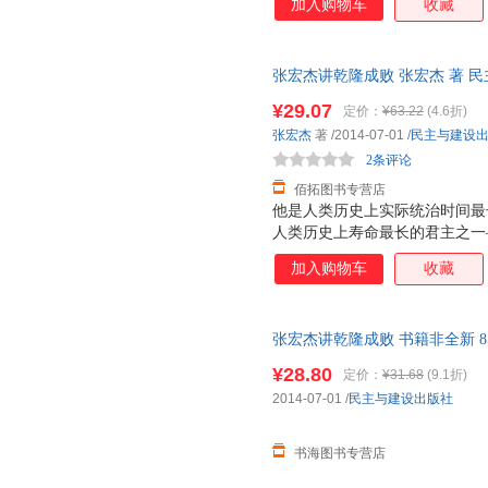
加入购物车
收藏
重失误，为大清王朝在鸦片战争
们一起，还原历史、走近乾隆，
奉献过《中国国民性演变历程》
张宏杰讲乾隆成败 张宏杰 著 
影响力俱佳的大众历史读物，本
持7天无理由退换】
¥29.07
定价：
¥63.22
(4.6折)
张宏杰
著
/2014-07-01
/
民主与建设
2条评论
佰拓图书专营店
他是人类历史上实际统治时间最
人类历史上寿命最长的君主之一
蔼又刻薄，既节俭又奢靡，既谦
加入购物车
收藏
辉煌的统治成绩，将康乾盛世推
现严重失误，亲手毁了自己缔造
埋下了伏笔。他就是清高宗乾隆
张宏杰讲乾隆成败 书籍非全新 
个集政治家、学者、诗人、旅行
名学者张宏杰还原历史、走近乾
¥28.80
定价：
¥31.68
(9.1折)
2014-07-01
/
民主与建设出版社
书海图书专营店