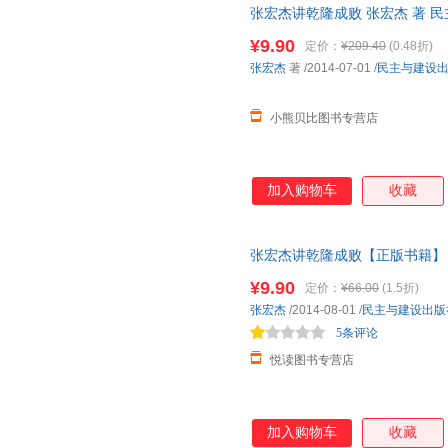
张宏杰讲乾隆成败 张宏杰 著 
个集政治家、学者、诗人、旅行
客服查询库存后下单，避免纠纷
名学者张宏杰还原历史、走近乾
¥9.90
定价：
¥209.40
(0.48折)
张宏杰
著
/2014-07-01
/
民主与建设
小熊贝比图书专营店
加入购物车
收藏
张宏杰讲乾隆成败【正版书籍】 
询客服查看书籍情况。
¥9.90
定价：
¥66.00
(1.5折)
张宏杰
/2014-08-01
/
民主与建设出版
5条评论
悦读图书专营店
加入购物车
收藏