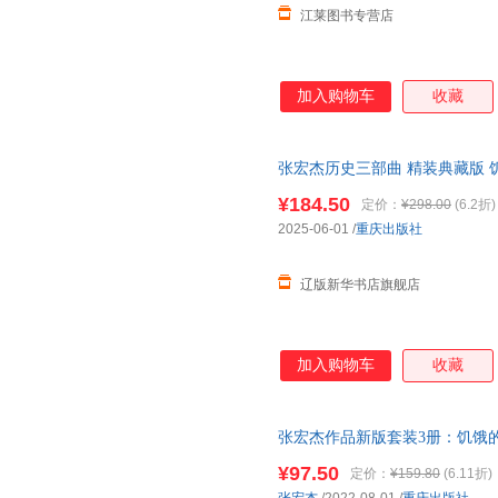
江莱图书专营店
加入购物车
收藏
张宏杰历史三部曲 精装典藏版 
9787229201142 重庆出版社
¥184.50
定价：
¥298.00
(6.2折)
2025-06-01
/
重庆出版社
辽版新华书店旗舰店
加入购物车
收藏
张宏杰作品新版套装3册：饥饿的
正版心理学历史传记童书中小学
¥97.50
定价：
¥159.80
(6.11折)
儿早教