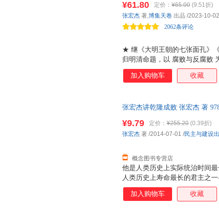
¥61.80
定价：
¥65.00
(9.51折)
张宏杰
著,
博集天卷
出品
/2023-10-0
2062条评论
★ 继《大明王朝的七张面孔》
归明清命题，以 腐败与反腐败
类解读。 ★ 独特视角剖析明清
加入购物车
收藏
黑洞和财政危机。 ★ 透彻分
鉴，看清真相，一部明清纪检监
足读者对官场生态的想象。
张宏杰讲乾隆成败 张宏杰 著 978
票，优质售后，支持7天无理由
¥9.79
定价：
¥255.20
(0.39折)
张宏杰
著
/2014-07-01
/
民主与建设
概念图书专营店
他是人类历史上实际统治时间最
人类历史上寿命最长的君主之一
蔼又刻薄，既节俭又奢靡，既谦
加入购物车
收藏
辉煌的统治成绩，将康乾盛世推
现严重失误，亲手毁了自己缔造
埋下了伏笔。他就是清高宗乾隆