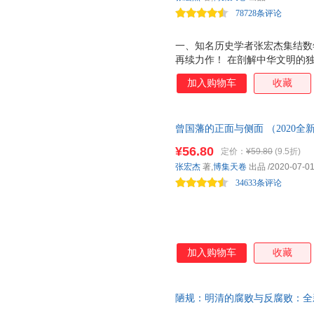
律，聚焦中国历代政治结构，从
78728条评论
一、知名历史学者张宏杰集结数年
再续力作！ 在剖解中华文明的
历史的惯性与规律，从历史中寻
加入购物车
收藏
读千年社会顽疾，探究中国古代
之道 为何西汉清廉而东汉腐败
形的财政，一代名臣曾国藩的窘
曾国藩的正面与侧面 （2020
三、用户数超3800万的得到创
重装升级）
了每个人一生中都可能会遇到的
¥56.80
定价：
¥59.80
(9.5折)
网？ 二是如何自己建构一个良
张宏杰
著,
博集天卷
出品
/2020-07-0
其资源，又不同流合污。
34633条评论
加入购物车
收藏
陋规：明清的腐败与反腐败：全
国史》《曾国藩的正面与侧面》