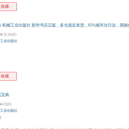
收藏
 机械工业出版社 新华书店正版，多仓就近发货，85%城市次日达，团
00
(5.45折)
工业出版社
收藏
试宝典
00
(5折)
工业出版社
论