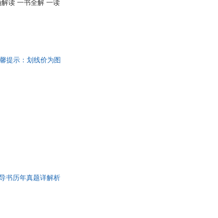
解读 一书全解 一读
 温馨提示：划线价为图
）
辅导书历年真题详解析