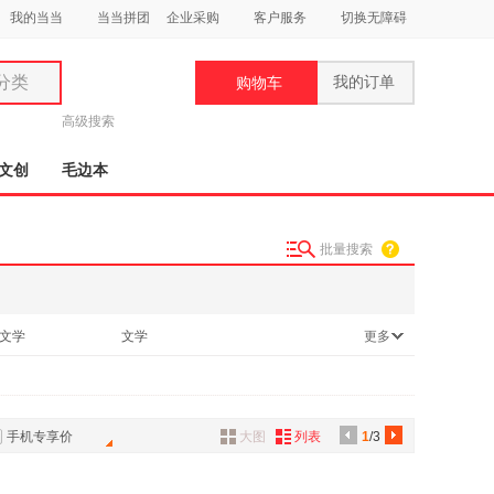
我的当当
当当拼团
企业采购
客户服务
切换无障碍
分类
我的订单
购物车
类
高级搜索
文创
毛边本
批量搜索
妆
品
文学
文学
更多
饰
机/网络
古籍
鞋
用
饰
手机专享价
大图
列表
1
/3