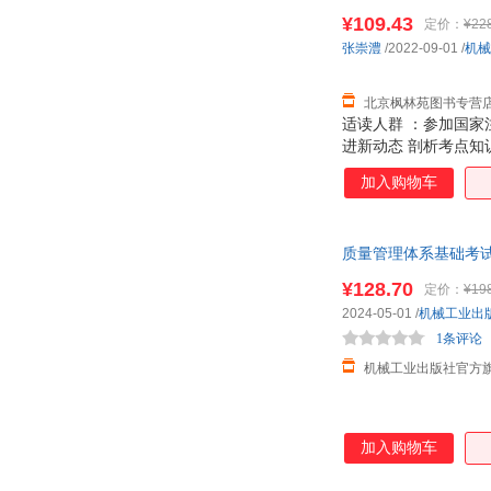
图片仅供参考，以实
¥109.43
定价：
¥22
张崇澧
/2022-09-01
/
机械
北京枫林苑图书专营
适读人群 ：参加国家
进新动态 剖析考点知
加入购物车
质量管理体系基础考
¥128.70
定价：
¥19
2024-05-01
/
机械工业出
1条评论
机械工业出版社官方
加入购物车