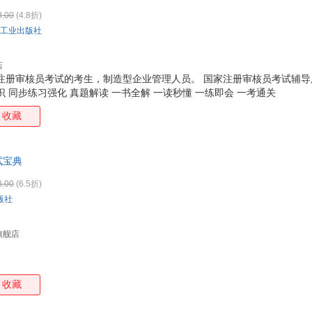
物为准。（书名没写全多少册的均为单本价格）
8.00
(4.8折)
工业出版社
店
注册审核员考试的考生，制造型企业管理人员。 国家注册审核员考试辅导用
识 同步练习强化 真题解读 一书全解 一读秒懂 一练即会 一考通关
收藏
试宝典
8.00
(6.5折)
版社
旗舰店
收藏