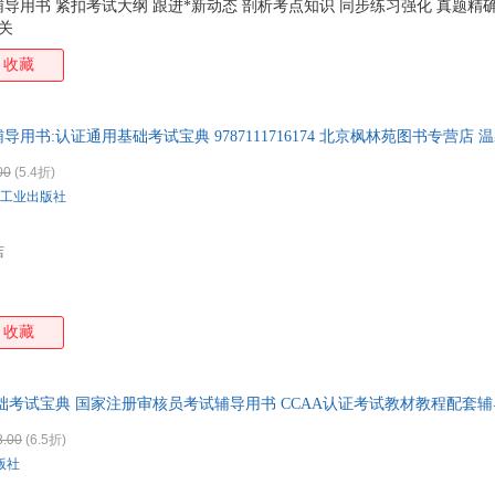
导用书 紧扣考试大纲 跟进*新动态 剖析考点知识 同步练习强化 真题精确
关
收藏
用书:认证通用基础考试宝典 9787111716174 北京枫林苑图书专营店
！商品图片仅供参考，以实物为准。（书名没写全多少册的均为单本价格
00
(5.4折)
工业出版社
店
收藏
础考试宝典 国家注册审核员考试辅导用书 CCAA认证考试教材教程配套
8.00
(6.5折)
版社