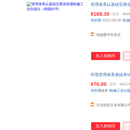
管理体系认基础宝典
¥168.30
定价：
¥22
张崇澧
/2022-09-06
/
机械
锦园图书专营店
加入购物车
环境管理体系基础考
¥70.00
定价：
¥117.
张崇澧
编著
/
机械工业出
河北程意文化有限公
加入购物车