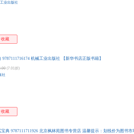
工业出版社
收藏
787111716174 机械工业出版社 【新华书店正版书籍】
.00
(7.01折)
版社
收藏
典 9787111711926 北京枫林苑图书专营店 温馨提示：划线价为图