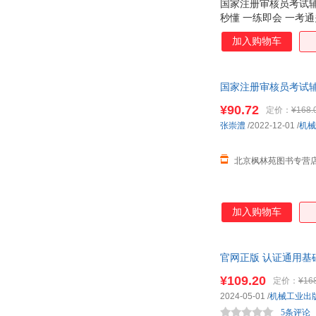
国家注册审核员考试辅
秒懂 一练即会 一考通
加入购物车
国家注册审核员考试辅导
书市场价，不是定价
¥90.72
定价：
¥168.
张崇澧
/2022-12-01
/
机械
北京枫林苑图书专营
加入购物车
官网正版 认证通用基
书籍
¥109.20
定价：
¥16
2024-05-01
/
机械工业出
5条评论