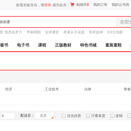
购物车
0
我的订单
我的云书房
欢迎光临当当，请
登录
成为会员
全部
全部分
搜:
怪杰佐罗力
早春晴朗
全球通史
死者从不说谎
吾辈如神
9.9元包邮
尾品汇
图书
签书
电子书
课程
正版教材
特色书城
童装童鞋
电子书
音像
影视
时尚美
母婴用
玩具
经济
工业技术
法律
青春
孕婴服
教材
历史
两性关系
计算
童装童
家居日
家具装
配送至：
北京
当当自营
只看有货
促销
服装
特卖
预售
入驻商家
鞋