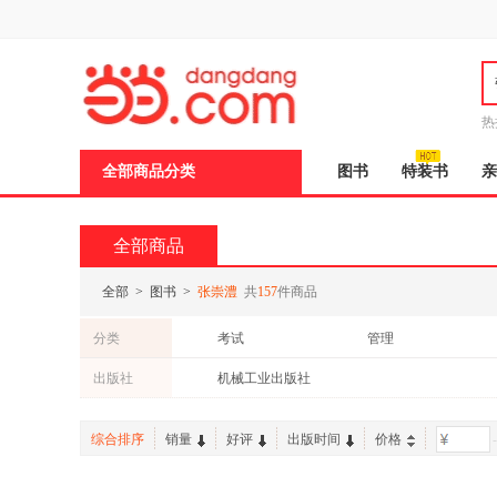
新
窗
口
打
开
无
障
热
碍
说
全部商品分类
图书
特装书
亲
明
页
面,
按
全部商品
Ctrl
加
波
全部
>
图书
>
张崇澧
共
157
件商品
浪
键
分类
考试
管理
打
开
社会科学
中小学用书
出版社
机械工业出版社
导
小说
童书
盲
模
综合排序
销量
好评
出版时间
价格
-
式