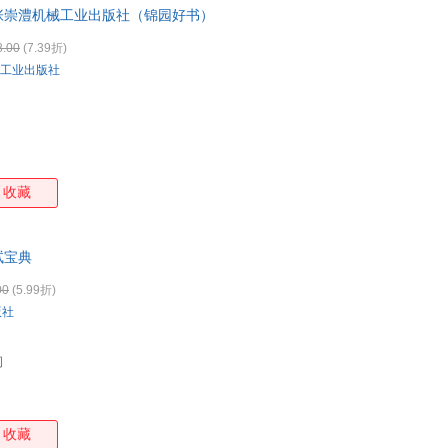
张崇澧机械工业出版社（锦园好书）
箱包皮
手表饰
8.00
(7.39折)
运动户
工业出版社
汽车用
食品
手机通
数码影
电脑办
收藏
大家电
家用电
试宝典
00
(5.99折)
版社
司
收藏