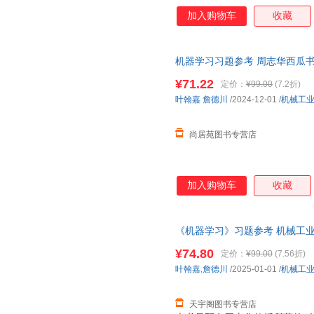
加入购物车
收藏
机器学习习题参考 周志华西瓜
＜优选包邮好书＞ 【店长推荐
¥71.22
定价：
¥99.00
(7.2折)
票】
叶翰嘉
詹德川
/2024-12-01
/
机械工
尚居苑图书专营店
加入购物车
收藏
《机器学习》习题参考 机械工业
城市次日达，团购优惠咨询在线
¥74.80
定价：
¥99.00
(7.56折)
叶翰嘉
,
詹德川
/2025-01-01
/
机械工
天宇阁图书专营店