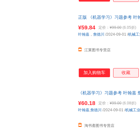
正版 《机器学习》习题参考 叶
型 决策树 神经网络 支持向量
¥59.84
定价：
¥99.00
(6.05折)
有优惠
叶翰嘉
，
詹德川
/2024-09-01
/
机械工
江莱图书专营店
加入购物车
收藏
《机器学习》习题参考 叶翰嘉 
¥60.18
定价：
¥99.00
(6.08折)
叶翰嘉
,
詹德川
/2024-09-01
/
机械工
淘书斋图书专营店