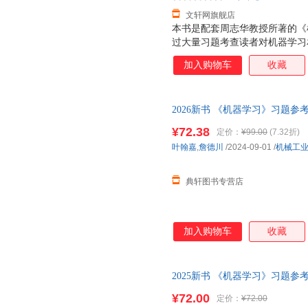
文轩网旗舰店
本书是配套周志华教授所著的《
过大量习题考查读者对机器学习
分：第一部分习题对应《机器学习
加入购物车
收藏
与选择、线性模型、决策树、神
学习、聚类、降维与度量学习；
式对知识点进行多角度考查，包
2026新书 《机器学习》习题
数据的分类、神经网络的优化与
参考书 机器学习深度学习 模型
现象研究、度量学习及其应用。
¥72.38
定价：
¥99.00
(7.32折)
同难度级别。机器学习初学者可
叶翰嘉
,
詹德川
/2024-09-01
/
机械工
概念，对机器学习有一定基础的
角度的解读,为后续机器学
典轩图书专营店
加入购物车
收藏
2025新书 《机器学习》习题
参考书 机器学习深度学习 模型
¥72.00
定价：
¥72.00