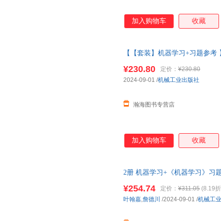
加入购物车
收藏
【【套装】机器学习+习题参考 
【本店支持开发票 如需帮助请
¥230.80
定价：
¥230.80
2024-09-01
/
机械工业出版社
瀚海图书专营店
加入购物车
收藏
2册 机器学习+《机器学习》习
门中文教科书 人工智能书籍深度
¥254.74
定价：
¥311.05
(8.19折
叶翰嘉
,
詹德川
/2024-09-01
/
机械工