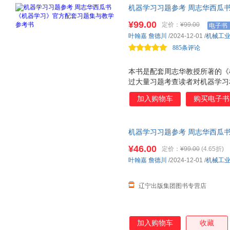
机器学习习题参考 周志华西瓜
周志华老师“西瓜书”《机器学
¥99.00
定价：
¥99.00
电子书
叶翰嘉
詹德川
/2024-12-01
/
机械工
885条评论
本书是配套周志华教授所著的《
过大量习题考查读者对机器学习
分：第一部分习题对应《机器学习
加入购物车
购买电子书
与选择、线性模型、决策树、神
学习、聚类、降维与度量学习；
式对知识点进行多角度考查，包
机器学习习题参考 周志华西瓜
数据的分类、神经网络的优化与
机械工业出版社 【新华书店自
现象研究、度量学习及其应用。
¥46.00
定价：
¥99.00
(4.65折)
同难度级别。机器学习初学者可
叶翰嘉
詹德川
/2024-12-01
/
机械工
概念，对机器学习有一定基础的
角度的解读,为后续机器学
辽宁出版集团图书专营店
加入购物车
收藏