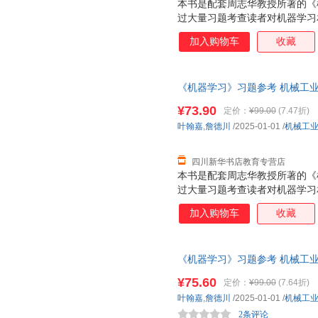
本书是配套周志华教授所著的《
过大量习题考查读者对机器学习
分：第一部分习题对应《机器学习
加入购物车
收藏
与选择、线性模型、决策树、神
学习、聚类、降维与度量学习；
式对知识点进行多角度考查，包
《机器学习》习题参考 机械工业
数据的分类、神经网络的优化与
城市次日达，团购优惠咨询在线
现象研究、度量学习及其应用。
¥73.90
定价：
¥99.00
(7.47折)
同难度级别。机器学习初学者可
叶翰嘉
,
詹德川
/2025-01-01
/
机械工
概念，对机器学习有一定基础的
角度的解读,为后续机器学
四川新华书店教育专营店
本书是配套周志华教授所著的《
过大量习题考查读者对机器学习
分：第一部分习题对应《机器学习
加入购物车
收藏
与选择、线性模型、决策树、神
学习、聚类、降维与度量学习；
式对知识点进行多角度考查，包
《机器学习》习题参考 机械工业
数据的分类、神经网络的优化与
城市次日达，团购优惠咨询在线
现象研究、度量学习及其应用。
¥75.60
定价：
¥99.00
(7.64折)
同难度级别。机器学习初学者可
叶翰嘉
,
詹德川
/2025-01-01
/
机械工
概念，对机器学习有一定基础的
2条评论
角度的解读,为后续机器学