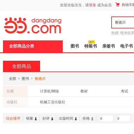
新
购物车
欢迎光临当当，请
登录
成为会员
窗
口
打
开
无
障
热搜:
怪杰佐
碍
谎
吾辈如神
说
全部商品分类
图书
特装书
亲签书
电子书
明
页
面,
按
全部商品
Ctrl
加
波
全部
>
图书
>
詹德川
浪
键
分类
计算机/网络
教材
考试
打
开
出版社
机械工业出版社
导
盲
模
综合排序
销量
好评
出版时间
价格
-
式