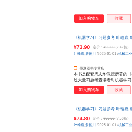
加入购物车
收藏
《机器学习》习题参考 叶翰嘉,
85%城市次日达，团购优惠咨询
¥73.90
定价：
¥99.00
(7.47折)
叶翰嘉
,
詹德川
/2025-01-01
/
机械工
墨渊图书专营店
本书是配套周志华教授所著的《
过大量习题考查读者对机器学习
分：第一部分习题对应《机器学习
加入购物车
收藏
与选择、线性模型、决策树、神
学习、聚类、降维与度量学习；
式对知识点进行多角度考查，包
《机器学习》习题参考 叶翰嘉,
数据的分类、神经网络的优化与
仓就近发货，85%城市次日达
现象研究、度量学习及其应用。
¥74.80
定价：
¥99.00
(7.56折)
同难度级别。机器学习初学者可
叶翰嘉
,
詹德川
/2025-01-01
/
机械工
概念，对机器学习有一定基础的