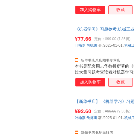
加入购物车
收藏
《机器学习》习题参考,机械工
新 正规发票 多仓就近发货 85%
¥77.66
定价：
¥99.00
(7.85折)
叶翰嘉
詹德川
著
/2025-01-01
/
机械
新华书店总店图书专营店
本书是配套周志华教授所著的《
过大量习题考查读者对机器学习
分：第一部分习题对应《机器学习
加入购物车
收藏
与选择、线性模型、决策树、神
学习、聚类、降维与度量学习；
式对知识点进行多角度考查，包
【新华书店】 《机器学习》习题参考,
正版 正规发票 多仓就近发货
¥92.60
定价：
¥99.00
(9.36折)
叶翰嘉
詹德川
著
/2025-01-01
/
机械
新华书店北配旗舰店