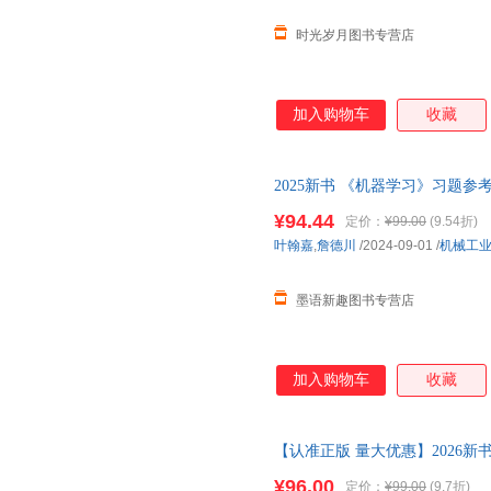
时光岁月图书专营店
加入购物车
收藏
2025新书 《机器学习》习题
参考书 机器学习深度学习 模型
¥94.44
定价：
¥99.00
(9.54折)
慎拍
叶翰嘉
,
詹德川
/2024-09-01
/
机械工
墨语新趣图书专营店
加入购物车
收藏
【认准正版 量大优惠】2026新
器学习》习题集和教学参考书 机
¥96.00
定价：
¥99.00
(9.7折)