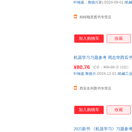
叶翰嘉
，
詹德川
著|
/2024-09-01
/
机
柿柿顺意图书专营店
加入购物车
收藏
机器学习习题参考 周志华西瓜
＜优选包邮好书＞
¥80.76
定价：
¥99.00
(8.16折)
叶翰嘉
詹德川
/2024-12-01
/
机械工
西安名州图书专营店
加入购物车
收藏
2025新书 《机器学习》习题