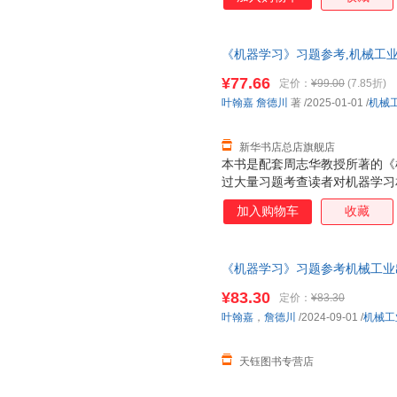
《机器学习》习题参考,机械工业
全新 正规发票 多仓就近发货 
¥77.66
定价：
¥99.00
(7.85折)
13284178503
叶翰嘉
詹德川
著
/2025-01-01
/
机械
新华书店总店旗舰店
本书是配套周志华教授所著的《
过大量习题考查读者对机器学习
分：第一部分习题对应《机器学习
加入购物车
收藏
与选择、线性模型、决策树、神
学习、聚类、降维与度量学习；
式对知识点进行多角度考查，包
《机器学习》习题参考机械工业
¥83.30
定价：
¥83.30
叶翰嘉
，
詹德川
/2024-09-01
/
机械工
天钰图书专营店