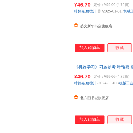
籍】
¥46.70
定价：
¥99.00
(4.72折)
叶翰嘉
,
詹德川
著
/2025-01-01
/
机械
盛文新华书店旗舰店
加入购物车
收藏
《机器学习》习题参考 叶翰嘉,
书书籍】 新华书店 正版全新书籍
¥46.70
定价：
¥99.00
(4.72折)
达！
叶翰嘉
,
詹德川
/2024-11-01
/
机械工
北方图书城旗舰店
加入购物车
收藏