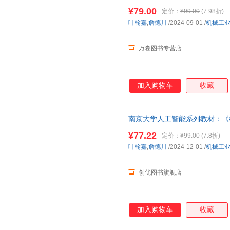
参考书 机器学习深度学习 模型
¥79.00
定价：
¥99.00
(7.98折)
版！电子发票！幼儿童书培养亲
叶翰嘉
,
詹德川
/2024-09-01
/
机械工
万卷图书专营店
加入购物车
收藏
南京大学人工智能系列教材：《机器学
业出版社 正版图书支持发票 
¥77.22
定价：
¥99.00
(7.8折)
叶翰嘉
,
詹德川
/2024-12-01
/
机械工
创优图书旗舰店
加入购物车
收藏