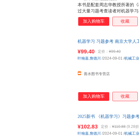
本书是配套周志华教授所著的《
过大量习题考查读者对机器学习
分：第一部分习题对应《机器学习
加入购物车
收藏
与选择、线性模型、决策树、神
学习、聚类、降维与度量学习；
式对知识点进行多角度考查，包
机器学习 习题参考 南京大学人
械工业出版社书籍【善水图书 正
¥99.40
定价：
¥99.40
系客服】
叶翰嘉
,
詹德川
/2024-09-01
/
机械工
善水图书专营店
加入购物车
收藏
2025新书 《机器学习》习题
参考书 机器学习深度学习 模型
¥102.83
定价：
¥110.88
(9.28折
叶翰嘉
,
詹德川
/2024-09-01
/
机械工