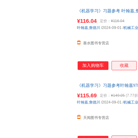
《机器学习》习题参考 叶翰嘉,
与人工智能 正版图书籍机械工业
¥116.04
定价：
¥116.04
帮助请联系客服】
叶翰嘉
,
詹德川
/2024-09-01
/
机械工
善水图书专营店
加入购物车
收藏
《机器学习》习题参考叶翰嘉97871
¥115.69
定价：
¥149.05
(7.77折
叶翰嘉
,
詹德川
/2024-09-01
/
机械工
天阅图书专营店