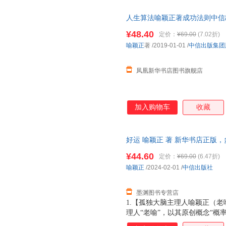
不确定性的世界获得人生美好与
人生算法喻颖正著成功法则中信
再造好运系统】 提供在不同场景
涵盖幸福生活、财富、职场、爱
¥48.40
定价：
¥69.00
(7.02折)
好运法则落实在生活的方方面面
喻颖正
著
/2019-01-01
/
中信出版集团
【送你一份好运券，祝你好运连
读体验。一本书即是一张好运
凤凰新华书店图书旗舰店
加入购物车
收藏
好运 喻颖正 著 新华书店正版
咨询在线客服！
¥44.60
定价：
¥69.00
(6.47折)
喻颖正
/2024-02-01
/
中信出版社
墨渊图书专营店
1.【孤独大脑主理人喻颖正（老喻
理人“老喻”，以其原创概念“概
的好运人生。2.【探究概率机