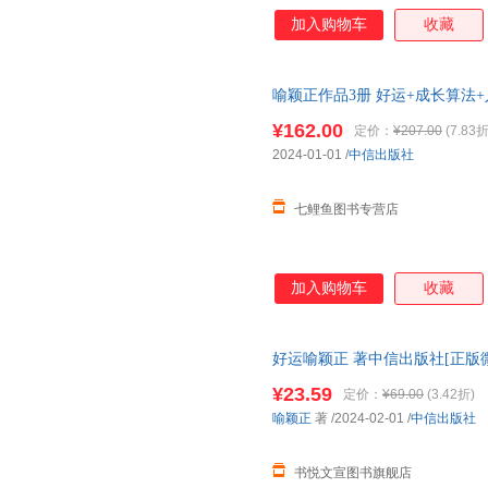
加入购物车
收藏
喻颖正作品3册 好运+成长算法+
率思维，做出更好决策
¥162.00
定价：
¥207.00
(7.83折
2024-01-01
/
中信出版社
七鲤鱼图书专营店
加入购物车
收藏
好运喻颖正 著中信出版社[正版微
套装单售,优惠多多,可开发票,
¥23.59
定价：
¥69.00
(3.42折)
喻颖正
著
/2024-02-01
/
中信出版社
书悦文宣图书旗舰店