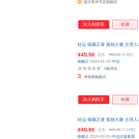
盛文新华书店旗舰店
加入购物车
收藏
好运 喻颖正著 孤独大脑 主理人
运人生
¥45.50
定价：
¥69.00
(6.6折)
喻颖正
/2024-01-16
/
中信
6条评论
博库网旗舰店
加入购物车
收藏
好运 喻颖正著 孤独大脑 主理人
运人生 人生八幕 好运八则 中
¥49.90
定价：
¥69.00
(7.24折)
电子发票！幼儿童书培养亲子心
喻颖正
/2024-02-01
/
中信出版集团