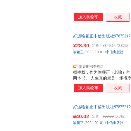
加入购物车
收藏
好运喻颖正中信出版社9787521
非一套，电子发票！
¥28.30
定价：
¥349.14
(0.82折)
喻颖正
/2023-10-01
/
中信出版社
墨香图书专营店
概率权，作为喻颖正（老喻）的
两本书。 人生真的就是一场概
大，迄今只发现在小小的地球上
加入购物车
收藏
短几十年间相逢 ；世界上有那
从数学、物理、哲学、社会四个
运、幸福、人生、希望”人生八
好运喻颖正中信出版社978752176
律。 只有理解了好运的配方，
成长、赚钱、创业的“第一性原
¥40.02
定价：
¥69.00
(5.8折)
起再造我们的“好运系统”。
喻颖正
/2024-01-01
/
中信出版社