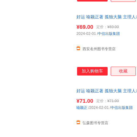
好运 喻颖正著 孤独大脑 主理人
运人生 人生八幕 好运八则 中
¥69.00
定价：
¥69.00
请放心下单，本店所有商品均可
2024-02-01
/
中信出版集团
西安名州图书专营店
加入购物车
收藏
好运 喻颖正著 孤独大脑 主理
运人生【正版】 全店支持开发
¥71.00
定价：
¥71.00
喻颖正
/2024-02-01
/
中信出版集团
弘森图书专营店