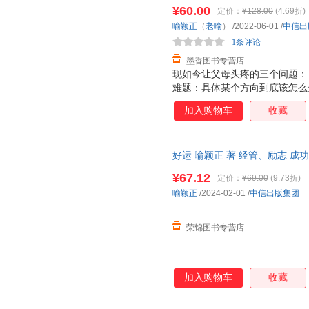
此书为单本而非一套，电子发票
¥60.00
定价：
¥128.00
(4.69折)
喻颖正
（
老喻
）
/2022-06-01
/
中信出
1条评论
墨香图书专营店
现如今让父母头疼的三个问题：
难题：具体某个方向到底该怎么
会，怎么办？ 对于上述难题，
加入购物车
收藏
学的、系统的“全景图”。 孩子
环境”所构成的整体生态体系。
要的七把“金钥匙”：兴趣、行
好运 喻颖正 著 经管、励志 成
供一套模块化、可视化、可操作
请放心下单，本店所有商品均可
未来的七大关键能力。
¥67.12
定价：
¥69.00
(9.73折)
喻颖正
/2024-02-01
/
中信出版集团
荣锦图书专营店
加入购物车
收藏