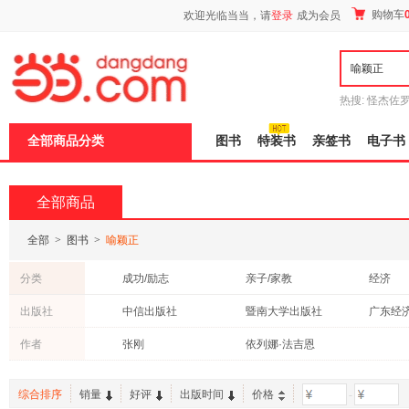
新
购物车
欢迎光临当当，请
登录
成为会员
窗
口
打
开
无
障
热搜:
怪杰佐
碍
谎
吾辈如神
说
全部商品分类
图书
特装书
亲签书
电子书
明
页
面,
按
全部商品
Ctrl
加
波
全部
>
图书
>
喻颖正
浪
键
分类
成功/励志
亲子/家教
经济
打
开
中小学用书
管理
青春文
出版社
中信出版社
暨南大学出版社
广东经
导
计算机/网络
科普读物
社会科
盲
作者
张刚
依列娜·法吉恩
模
法律
考试
传记
式
医学
文化
教材
综合排序
销量
好评
出版时间
价格
-