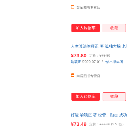
苏佰图书专营店
加入购物车
收藏
人生算法喻颖正 著 孤独大脑 
振宇推崇的人生思考者 底层操作
¥73.80
定价：
¥73.80
喻颖正
/2020-07-01
/
中信出版集团
尚居图书专营店
加入购物车
收藏
好运 喻颖正 著 经管、励志 成
¥73.49
定价：
¥77.28
(9.51折)