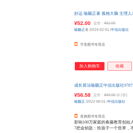
好运 喻颖正著 孤独大脑 主理
运人生
¥52.00
定价：
¥52.00
喻颖正
著
/2024-02-01
/
中信出版社
字里图书专营店
加入购物车
收藏
成长算法喻颖正中信出版社9787521
¥56.58
定价：
¥69.00
(8.2折)
喻颖正
/2022-06-01
/
中信出版社
英典图书专营店
影响100万家庭的春藤教育创
7把金钥匙：给孩子一个世界，