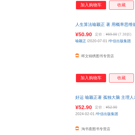
练习，帮助父母解决头痛的教育
加入购物车
收藏
人生算法喻颖正 著 用概率思维
单 罗振宇推崇的人生思考者 人
¥50.90
定价：
¥69.00
(7.38折)
喻颖正
/2020-07-01
/
中信出版集团
晖文锦绣图书专营店
加入购物车
收藏
好运 喻颖正著 孤独大脑 主理人
运人生 人生八幕 好运八则 中
¥52.90
定价：
¥52.90
2024-02-01
/
中信出版集团
淘书斋图书专营店