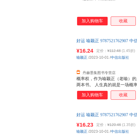
加入购物车
收藏
好运 喻颖正 97875217629
理由退换】
¥16.24
定价：
¥112.48
(1.45折)
喻颖正
/2023-10-01
/
中信出版社
丹赫墨集图书专营店
概率权，作为喻颖正（老喻）的
两本书。 人生真的就是一场概
大，迄今只发现在小小的地球上
加入购物车
收藏
短几十年间相逢 ；世界上有那
从数学、物理、哲学、社会四个
运、幸福、人生、希望”人生八
好运 喻颖正 97875217629
律。 只有理解了好运的配方，
理由退换】
成长、赚钱、创业的“第一性原
¥16.23
定价：
¥120.46
(1.35折)
起再造我们的“好运系统”。
喻颖正
/2023-10-01
/
中信出版社