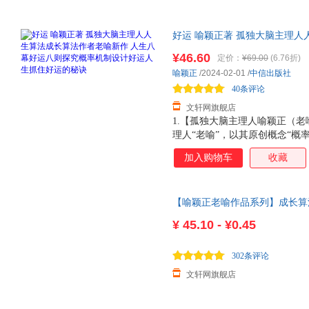
好运 喻颖正著 孤独大脑主理人
运八则探究概率机制设计好运人
¥46.60
定价：
¥69.00
(6.76折)
发货，85%城市次日达，团购
喻颖正
/2024-02-01
/
中信出版社
40条评论
文轩网旗舰店
1.【孤独大脑主理人喻颖正（老喻
理人“老喻”，以其原创概念“概
的好运人生。2.【探究概率机
加入购物车
收藏
然、命运、幸福、人生、希望”
会四个维度，洞悉好运八大法则
不确定性的世界获得人生美好与
【喻颖正老喻作品系列】成长算法
再造好运系统】提供在不同场景下
未来春藤教育科技公司创始人老
涵盖幸福生活、财富、职场、爱
¥
45.10 - ¥0.45
好运法则落实在生活的方方面面
【送你一份好运券，祝你好运连
302条评论
读体验。一本书即
文轩网旗舰店