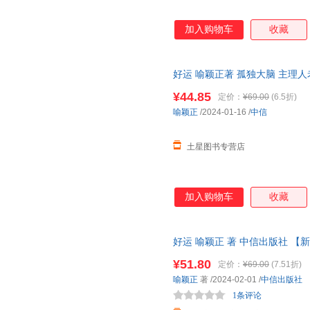
加入购物车
收藏
好运 喻颖正著 孤独大脑 主理人
运人生
¥44.85
定价：
¥69.00
(6.5折)
喻颖正
/2024-01-16
/
中信
土星图书专营店
加入购物车
收藏
好运 喻颖正 著 中信出版社 
多仓就近发货 关注店铺可享店
¥51.80
定价：
¥69.00
(7.51折)
喻颖正
著
/2024-02-01
/
中信出版社
1条评论