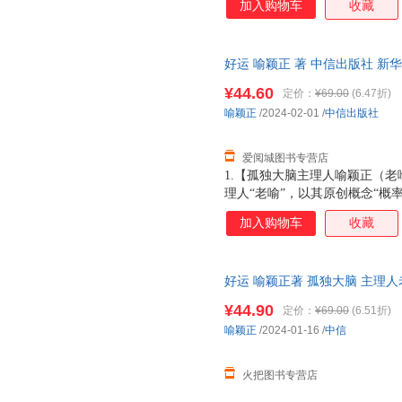
加入购物车
收藏
然、命运、幸福、人生、希望”
会四个维度，洞悉好运八大法则
不确定性的世界获得人生美好与
好运 喻颖正 著 中信出版社 
再造好运系统】提供在不同场景下
达，团购优惠咨询在线客服！
涵盖幸福生活、财富、职场、爱
¥44.60
定价：
¥69.00
(6.47折)
好运法则落实在生活的方方面面
喻颖正
/2024-02-01
/
中信出版社
【送你一份好运券，祝你好运连
读体验。一本书即
爱阅城图书专营店
1.【孤独大脑主理人喻颖正（老喻
理人“老喻”，以其原创概念“概
的好运人生。2.【探究概率机
加入购物车
收藏
然、命运、幸福、人生、希望”
会四个维度，洞悉好运八大法则
不确定性的世界获得人生美好与
好运 喻颖正著 孤独大脑 主理人
再造好运系统】提供在不同场景下
运人生
涵盖幸福生活、财富、职场、爱
¥44.90
定价：
¥69.00
(6.51折)
好运法则落实在生活的方方面面
喻颖正
/2024-01-16
/
中信
【送你一份好运券，祝你好运连
读体验。一本书即
火把图书专营店