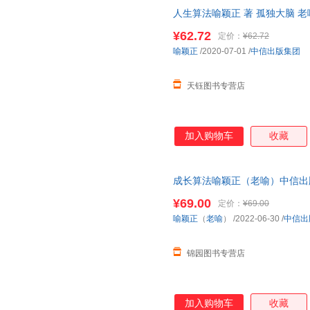
人生算法喻颖正 著 孤独大脑 
振宇推崇的人生思考者 底层操作
¥62.72
定价：
¥62.72
喻颖正
/2020-07-01
/
中信出版集团
天钰图书专营店
加入购物车
收藏
成长算法喻颖正（老喻）中信出
¥69.00
定价：
¥69.00
喻颖正
（
老喻
）
/2022-06-30
/
中信出
锦园图书专营店
加入购物车
收藏