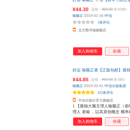
票 多仓就近发货 85%城市次日
¥44.30
定价：
¥69.00
(6.43折)
喻颖正
/2024-01-16
/
中信
1条评论
北方图书城旗舰店
加入购物车
收藏
好运 喻颖正著【正版包邮】孤独
作 人生八幕 好运八则 探究概
¥44.85
定价：
¥69.00
(6.5折)
机制，设计好运人生
喻颖正
/2024-02-01
/
中信出版集团
432条评论
中信出版社官方旗舰店
1.【孤独大脑主理人喻颖正（老喻）
理人 老喻 ，以其原创概念 概
运人生。 2.【探究概率机制，
加入购物车
收藏
然、命运、幸福、人生、希望 
会四个维度，洞悉好运八大法则