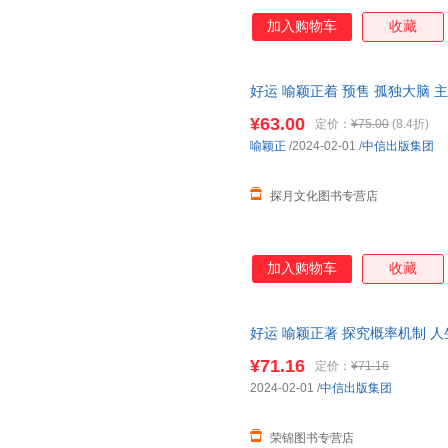
加入购物车
收藏
好运 喻颖正着 预售 孤独大脑 
计好运人生 人生八幕 好运八则
¥63.00
定价：
¥75.00
(8.4折)
喻颖正
/2024-02-01
/
中信出版集团
探月文化图书专营店
加入购物车
收藏
好运 喻颖正著 探究概率机制 
书籍 社 正版书籍 【店长推荐
¥71.16
定价：
¥71.16
票】
2024-02-01
/
中信出版集团
荣锦图书专营店