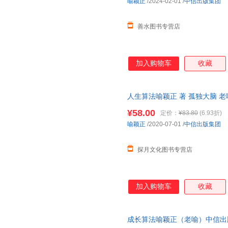
喻颖正
/2024-02-01
/
中信出版集团
善水图书专营店
加入购物车
收藏
人生算法喻颖正 著 孤独大脑 
振宇推崇的人生思考者 底层操作
¥58.00
定价：
¥83.80
(6.93折)
喻颖正
/2020-07-01
/
中信出版集团
探月文化图书专营店
加入购物车
收藏
成长算法喻颖正（老喻）中信出版社9