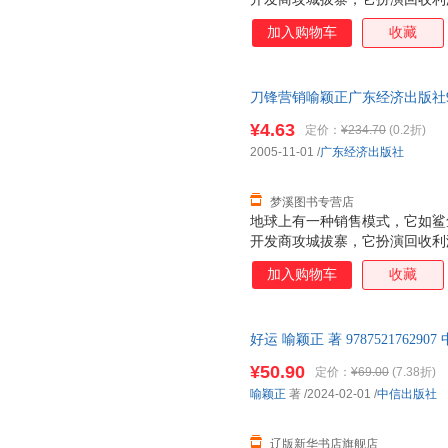
军，它就是——刀锋营销。 本
加入购物车
收藏
理隐形冠军之谜！ 他们是中国
发商眼里迅速周转的现金流。他
高销售业绩的高速公路，在这条
刀锋营销喻颖正广东经济出版社978
个原本不可能的只属于冠军的终
为单本而非一套，电子发票！
¥4.63
定价：
¥234.70
(0.2折)
2005-11-01
/
广东经济出版社
梦溪图书专营店
地球上有一种销售模式，它如鲨
开发商攻城拔寨，它扮演回收利
军，它就是——刀锋营销。 本
加入购物车
收藏
理隐形冠军之谜！ 他们是中国
发商眼里迅速周转的现金流。他
高销售业绩的高速公路，在这条
好运 喻颖正 著 978752176
个原本不可能的只属于冠军的终
票 中信
¥50.90
定价：
¥69.00
(7.38折)
喻颖正
著
/2024-02-01
/
中信出版社
辽版新华书店旗舰店