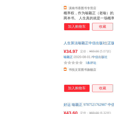
潢南书香图书专营店
概率权，作为喻颖正（老喻）的
两本书。 人生真的就是一场概
大，迄今只发现在小小的地球上
加入购物车
收藏
短几十年间相逢 ；世界上有那
从数学、物理、哲学、社会四个
运、幸福、人生、希望”人生八
人生算法喻颖正中信出版社[正版
律。 只有理解了好运的配方，
障.套装单售,优惠多多,可开发票
成长、赚钱、创业的“第一性原
¥34.97
定价：
¥69.00
(5.07折)
起再造我们的“好运系统”。
喻颖正
/2020-08-01
/
中信出版社
1条评论
书悦文宣图书旗舰店
加入购物车
收藏
好运 喻颖正 97875217629
¥43.60
定价：
¥69.00
(6.32折)