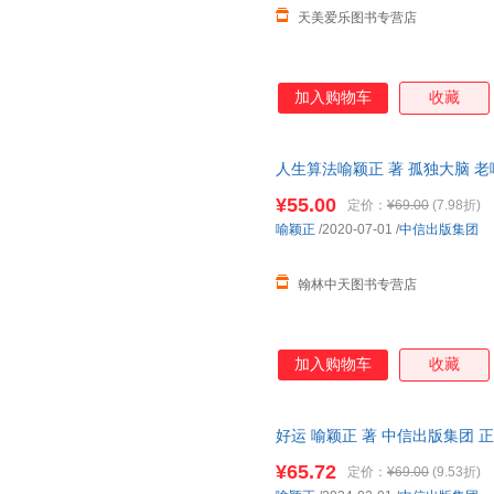
天美爱乐图书专营店
加入购物车
收藏
人生算法喻颖正 著 孤独大脑 
振宇推崇的人生思考者 底层操作
¥55.00
定价：
¥69.00
(7.98折)
喻颖正
/2020-07-01
/
中信出版集团
翰林中天图书专营店
加入购物车
收藏
好运 喻颖正 著 中信出版集团
开发票 如需帮助请联系客服】
¥65.72
定价：
¥69.00
(9.53折)