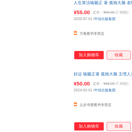
人生算法喻颖正 著 孤独大脑 
振宇推崇的人生思考者 底层操作
¥55.00
定价：
¥69.00
(7.98折)
版！电子发票！幼儿童书培养亲
2020-07-01
/
中信出版集团
万卷图书专营店
加入购物车
收藏
好运 喻颖正著 孤独大脑 主理人
运人生 人生八幕 好运八则 出
¥50.00
定价：
¥68.00
(7.36折)
2024-02-01
/
中信出版集团
云步书香图书专营店
加入购物车
收藏