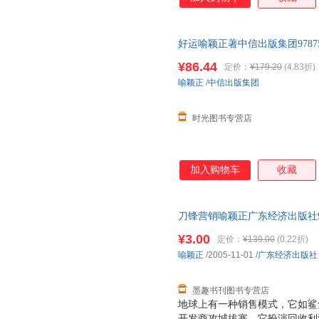
好运喻颖正著中信出版集团9787521
¥86.44
定价：
¥179.20
(4.83折)
喻颖正
/
中信出版集团
时光图书专营店
加入购物车
收藏
刀锋营销喻颖正广东经济出版社978
为单本而非一套，电子发票！
¥3.00
定价：
¥139.00
(0.22折)
喻颖正
/2005-11-01
/
广东经济出版社
墨趣书刊图书专营店
地球上有一种销售模式，它如鲨
开发商攻城拔寨，它扮演回收利