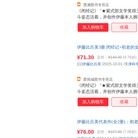
墨渊图书专营店
《闭经记》 "★紫式部文学奖得
斗姿态活着，并创作伊藤本人拥
三十五岁患忧郁症，离过婚，四
加入购物车
收藏
居，有三个女儿都在美国，大女
在父亲去世前，她每个月长途往
天跳尊巴，瘦了四公斤，重新穿
伊藤比吕美3册 闭经记+初老的女人
法是冲上去，赌一把，做过，错
津科学技术出版社等 新华书店
战衰老污名，撕破肉身禁忌，直
¥71.30
定价：
¥149.90
(4.76折)
优惠咨询在线客服！
会变老啊！”伊藤在这本书里写
[日]
伊藤比吕美
/2025-10-01
/
天津科
和诙谐生动的笔触枝蔓到生活的
身体和生活，是正
爱阅城图书专营店
《闭经记》 "★紫式部文学奖得
斗姿态活着，并创作伊藤本人拥
三十五岁患忧郁症，离过婚，四
加入购物车
收藏
居，有三个女儿都在美国，大女
在父亲去世前，她每个月长途往
天跳尊巴，瘦了四公斤，重新穿
伊藤比吕美代表作(全2册)：初
法是冲上去，赌一把，做过，错
社 伊藤比吕美 【新华书店】 
战衰老污名，撕破肉身禁忌，直
¥76.00
定价：
¥107.80
(7.06折)
会变老啊！”伊藤在这本书里写