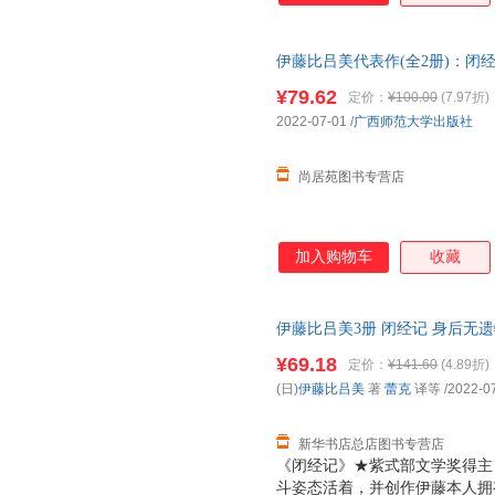
个勇敢生活的人。 ※向死而生
阴影无处不在。母亲、父亲、丈
伊藤比吕美代表作(全2册)：闭
考生命的意义：死而不灭，生生
荐正版图书 请放心下单，本店
川奖获奖作家金原瞳力荐：单枪
¥79.62
定价：
¥100.00
(7.97折)
★《闭经记》作者伊藤比吕美，
2022-07-01
/
广西师范大学出版社
伊藤比吕美一边思索着读者的提
用温柔又坚定的口吻，分享
尚居苑图书专营店
加入购物车
收藏
伊藤比吕美3册 闭经记 身后无遗
蕾克 译等,广西师范大学出版社
¥69.18
定价：
¥141.60
(4.89折)
近发货 85%城市次日送达！团购优惠
(日)
伊藤比吕美
著
蕾克
译等
/2022-0
新华书店总店图书专营店
《闭经记》★紫式部文学奖得主 
斗姿态活着，并创作伊藤本人拥