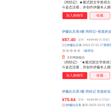
《闭经记》★紫式部文学奖得主 
斗姿态活着，并创作伊藤本人拥
三十五岁患忧郁症，离过婚，四
加入购物车
收藏
居，有三个女儿都在美国，大女
在父亲去世前，她每个月长途往
天跳尊巴，瘦了四公斤，重新穿
伊藤比吕美4册 闭经记+初老的
师范大学出版社等 新华书店正
¥87.40
定价：
¥199.60
(4.38折)
惠咨询在线客服！
(日)
伊藤比吕美
/2022-07-01
/
广西师
3条评论
文轩网旗舰店
《闭经记》 "★紫式部文学奖得
斗姿态活着，并创作伊藤本人拥
三十五岁患忧郁症，离过婚，四
加入购物车
收藏
居，有三个女儿都在美国，大女
在父亲去世前，她每个月长途往
天跳尊巴，瘦了四公斤，重新穿
伊藤比吕美3册 闭经记 初老的女人
法是冲上去，赌一把，做过，错
科学技术出版社等 【新华书店总
战衰老污名，撕破肉身禁忌，直
¥75.64
定价：
¥149.90
(5.05折)
发货 85%城市次日送达！团购优惠咨
会变老啊！”伊藤在这本书里写
[日]
伊藤比吕美
著等
/2025-10-01
/
天
和诙谐生动的笔触枝蔓到生活的