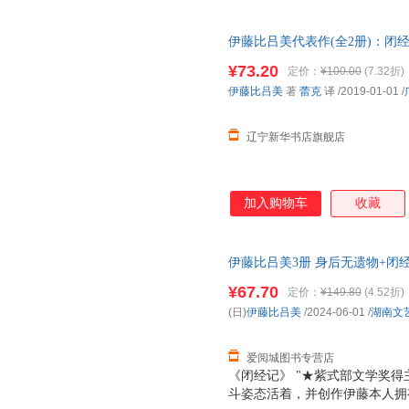
在父亲去世前，她每个月长途往
天跳尊巴，瘦了四公斤，重新穿
伊藤比吕美代表作(全2册)：闭经
法是冲上去，赌一把，做过，错
新华书店 全新正版书籍 正规发
战衰老污名，撕破肉身禁忌，直
¥73.20
定价：
¥100.00
(7.32折)
会变老啊！”伊藤在这本书里写
伊藤比吕美
著
蕾克
译
/2019-01-01
/
和诙谐生动的笔触枝蔓到生活的
身体和生活，是正
辽宁新华书店旗舰店
加入购物车
收藏
伊藤比吕美3册 身后无遗物+闭经
湖南文艺出版社等 新华书店正
¥67.70
定价：
¥149.80
(4.52折)
惠咨询在线客服！
(日)
伊藤比吕美
/2024-06-01
/
湖南文
爱阅城图书专营店
《闭经记》 "★紫式部文学奖得
斗姿态活着，并创作伊藤本人拥