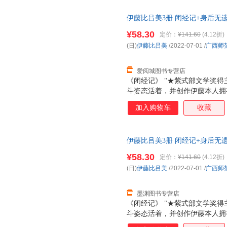
天跳尊巴，瘦了四公斤，重新穿
伊藤比吕美3册 闭经记+身后无遗
法是冲上去，赌一把，做过，错
蕾克 译等 广西师范大学出版社
战衰老污名，撕破肉身禁忌，直
¥58.30
定价：
¥141.60
(4.12折)
次日达，团购优惠咨询在线客服
会变老啊！”伊藤在这本书里写
(日)
伊藤比吕美
/2022-07-01
/
广西师
和诙谐生动的笔触枝蔓到生活的
身体和生活，是正
爱阅城图书专营店
《闭经记》 "★紫式部文学奖得
斗姿态活着，并创作伊藤本人拥
三十五岁患忧郁症，离过婚，四
加入购物车
收藏
居，有三个女儿都在美国，大女
在父亲去世前，她每个月长途往
天跳尊巴，瘦了四公斤，重新穿
伊藤比吕美3册 闭经记+身后无遗
法是冲上去，赌一把，做过，错
蕾克 译等 新华书店正版，多仓
战衰老污名，撕破肉身禁忌，直
¥58.30
定价：
¥141.60
(4.12折)
线客服！
会变老啊！”伊藤在这本书里写
(日)
伊藤比吕美
/2022-07-01
/
广西师
和诙谐生动的笔触枝蔓到生活的
身体和生活，是正
墨渊图书专营店
《闭经记》 "★紫式部文学奖得
斗姿态活着，并创作伊藤本人拥
三十五岁患忧郁症，离过婚，四