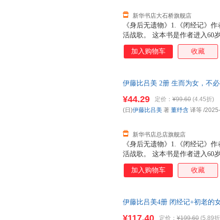
平易近人的笔调，记
新华书店大石桥旗舰店
《身后无遗物》1.《闭经记》
活战歌。 这本书是作者进入6
的笔调，记录一个人面对的死亡与
加入购物车
收藏
死，没办法。但我舍不得。若身
母亲住院四年离去，在为母亲整
作者也希望可以如母亲般身后不
伊藤比吕美 2册 生而为女，不必
译等,湖南文艺出版社 【新华书
¥44.29
定价：
¥99.60
(4.45折)
发货 85%城市次日送达！团购优惠咨
(日)
伊藤比吕美
著
董纾含
译等
/2025
新华书店总店旗舰店
《身后无遗物》1.《闭经记》
活战歌。 这本书是作者进入6
的笔调，记录一个人面对的死亡与
加入购物车
收藏
死，没办法。但我舍不得。若身
母亲住院四年离去，在为母亲整
作者也希望可以如母亲般身后不
伊藤比吕美4册 闭经记+初老的女
藤比吕美 著 蕾克 译等 97875
¥117.40
定价：
¥199.60
(5.89折