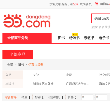
新
购物车
欢迎光临当当，请
登录
成为会员
窗
口
打
开
无
障
热搜:
多多罗
碍
传说
十日终
说
全部商品分类
图书
特装书
亲签书
电子书
明
页
面,
按
全部商品
Ctrl
加
波
全部
>
图书
>
伊藤比吕美
浪
键
分类
文学
小说
社会科
打
开
青春文学
中小学用书
育儿/早
出版社
湖南文艺出版社
广西师范大学出版社
海峡文
导
考试
保健/养生
日文原
盲
模
法律
管理
哲学/宗
综合排序
销量
好评
出版时间
价格
-
式
心理学