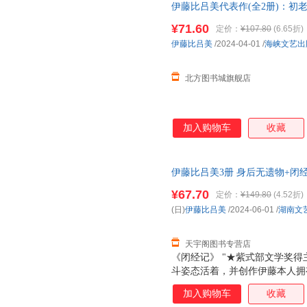
伊藤比吕美代表作(全2册)：初
法是冲上去，赌一把，做过，错
战衰老污名，撕破肉身禁忌，直
¥71.60
定价：
¥107.80
(6.65折)
会变老啊！”伊藤在这本书里写
伊藤比吕美
/2024-04-01
/
海峡文艺出
和诙谐生动的笔触枝蔓到生活的
身体和生活，是正
北方图书城旗舰店
加入购物车
收藏
伊藤比吕美3册 身后无遗物+闭
正版，多仓就近发货，85%城
¥67.70
定价：
¥149.80
(4.52折)
(日)
伊藤比吕美
/2024-06-01
/
湖南文
天宇阁图书专营店
《闭经记》 "★紫式部文学奖得
斗姿态活着，并创作伊藤本人拥
三十五岁患忧郁症，离过婚，四
加入购物车
收藏
居，有三个女儿都在美国，大女