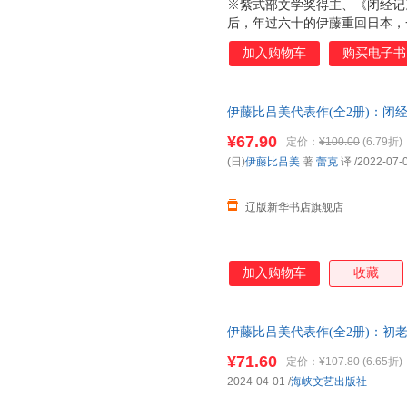
※紫式部文学奖得主、《闭经记
后，年过六十的伊藤重回日本，
独居生活。在阔别二十余年、熟
加入购物车
购买电子书
事。 ※以伊藤式的坦荡幽默，记
个勇敢生活的人。 ※向死而生
阴影无处不在。母亲、父亲、丈
伊藤比吕美代表作(全2册)：闭经
考生命的意义：死而不灭，生生
9787559849977 广西师范
川奖获奖作家金原瞳力荐：单枪
¥67.90
定价：
¥100.00
(6.79折)
(日)
伊藤比吕美
著
蕾克
译
/2022-07-
辽版新华书店旗舰店
加入购物车
收藏
伊藤比吕美代表作(全2册)：初
9787555037040 海峡文艺
¥71.60
定价：
¥107.80
(6.65折)
2024-04-01
/
海峡文艺出版社