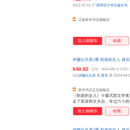
2022-07-01
/
广西师范大学出版社等
辽版新华书店旗舰店
加入购物车
收藏
伊藤比吕美2册 初老的女人 身后无
出版社等 【新华书店总店旗舰店
¥48.92
定价：
¥107.80
(4.54折)
85%城市次日送达！团购优惠咨询：1
(日)
伊藤比吕美
著
蕾克
译
/2024-04-
新华书店总店旗舰店
《初老的女人》※紫式部文学奖
走了双亲和丈夫后，年过六十的
狗狗开始晚年的独居生活。在阔
加入购物车
收藏
生什么新的故事。※以伊藤式的
活。献给每一个勇敢生活的人。
老年，死亡的阴影无处不在。母
伊藤比吕美2册 初老的女人 身后无