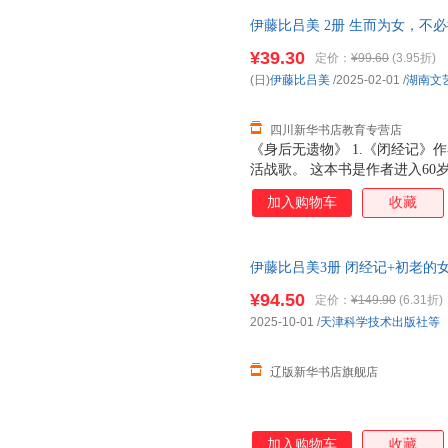
作者也希望可以如母亲般身后不
伊藤比吕美 2册 生而为女，不
孤独，但那其实也不是那么可怕
正版，多仓就近发货，85%城
父母不在，女儿们离开，丈夫去
¥39.30
定价：
¥99.60
(3.95折)
步步走进孤独，但她从未忘记自
(日)
伊藤比吕美
/2025-02-01
/
湖南文
的灿烂人生。 4.日子有难过之
女儿长大离家、丈夫
四川新华书店教育专营店
《身后无遗物》 1.《闭经记
活战歌。 这本书是作者进入6
的笔调，记录一个人面对的死亡与
加入购物车
收藏
死，没办法。但我舍不得。若身
母亲住院四年离去，在为母亲整
作者也希望可以如母亲般身后不
伊藤比吕美3册 闭经记+初老的女人
孤独，但那其实也不是那么可怕
9787574233034 天津科学
父母不在，女儿们离开，丈夫去
¥94.50
定价：
¥149.90
(6.31折)
步步走进孤独，但她从未忘记自
2025-10-01
/
天津科学技术出版社等
的灿烂人生。 4.日子有难过之
女儿长大离家、丈夫
辽版新华书店旗舰店
加入购物车
收藏