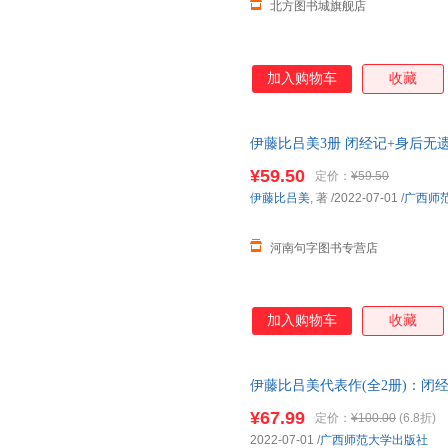
北方图书城旗舰店
加入购物车
收藏
伊藤比吕美3册 闭经记+身后无遗
克 译等 广西师范大学出版社等
¥59.50
定价：
¥59.50
伊藤比吕美
, 著
/2022-07-01
/
广西师
河南句字图书专营店
加入购物车
收藏
伊藤比吕美代表作(全2册)：闭
可开发票
¥67.99
定价：
¥100.00
(6.8折)
2022-07-01
/
广西师范大学出版社