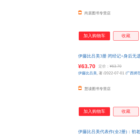
尚居图书专营店
加入购物车
收藏
伊藤比吕美3册 闭经记+身后无遗
发票，支持7天无理由退换货
¥63.70
定价：
¥63.70
伊藤比吕美
, 著
/2022-07-01
/
广西师
慧读图书专营店
加入购物车
收藏
伊藤比吕美代表作(全2册)：初
峡文艺出版社 【正版图书书籍