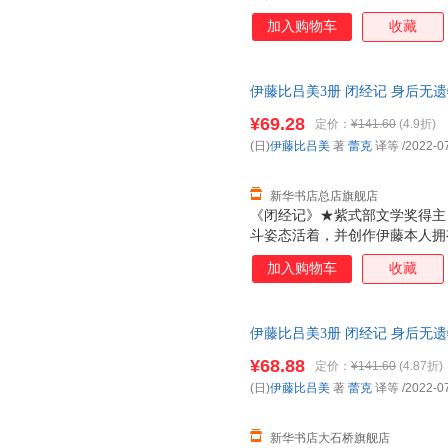
三十五岁患忧郁症，离过婚，四
加入购物车
收藏
居，有三个女儿都在美国，大女
在父亲去世前，她每个月长途往
天跳尊巴，瘦了四公斤，重新穿
伊藤比吕美3册 闭经记 身后无遗
蕾克 译等,广西师范大学出版社
¥69.28
定价：
¥141.60
(4.9折)
近发货 85%城市次日送达！团购优惠
(日)
伊藤比吕美
著
蕾克
译等
/2022-0
新华书店总店旗舰店
《闭经记》★紫式部文学奖得主 
斗姿态活着，并创作伊藤本人拥
三十五岁患忧郁症，离过婚，四
加入购物车
收藏
居，有三个女儿都在美国，大女
在父亲去世前，她每个月长途往
天跳尊巴，瘦了四公斤，重新穿
伊藤比吕美3册 闭经记 身后无遗
蕾克 译等,广西师范大学出版社
¥68.88
定价：
¥141.60
(4.87折)
近发货 85%城市次日送达！团购优惠
(日)
伊藤比吕美
著
蕾克
译等
/2022-0
新华书店大石桥旗舰店