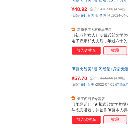
出版社等 【新华书店自营店】 新
¥48.92
定价：
¥107.80
(4.54折)
市次日送达！团购优惠咨询：13284
(日)
伊藤比吕美
著
蕾克
译
/2024-04-
新华书店大石桥旗舰店
《初老的女人》※紫式部文学奖
走了双亲和丈夫后，年过六十的
狗狗开始晚年的独居生活。在阔
加入购物车
收藏
生什么新的故事。※以伊藤式的
活。献给每一个勇敢生活的人。
老年，死亡的阴影无处不在。母
伊藤比吕美3册 闭经记+身后无
社等 新华书店正版，多仓就近
¥57.70
定价：
¥141.60
(4.08折)
服！
(日)
伊藤比吕美
/2022-07-01
/
广西师
天宇阁图书专营店
《闭经记》 "★紫式部文学奖得
斗姿态活着，并创作伊藤本人拥
三十五岁患忧郁症，离过婚，四
加入购物车
收藏
居，有三个女儿都在美国，大女
在父亲去世前，她每个月长途往