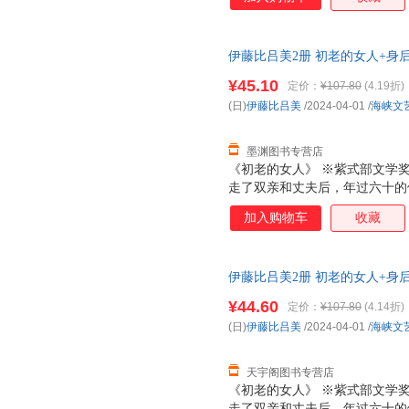
伊藤比吕美2册 初老的女人+身后
正版，多仓就近发货，85%城
¥45.10
定价：
¥107.80
(4.19折)
(日)
伊藤比吕美
/2024-04-01
/
海峡文
墨渊图书专营店
《初老的女人》 ※紫式部文学
走了双亲和丈夫后，年过六十的
狗狗开始晚年的独居生活。在阔
加入购物车
收藏
生什么新的故事。※以伊藤式的
活。献给每一个勇敢生活的人。
老年，死亡的阴影无处不在。母
伊藤比吕美2册 初老的女人+身
离中，反复思考生命的意义：死
多仓就近发货，85%城市次日
绘制插图，芥川奖获奖作家金原
¥44.60
定价：
¥107.80
(4.14折)
的奇迹。 《身后无遗物》 1.
(日)
伊藤比吕美
/2024-04-01
/
海峡文
衰老的生活战歌。 这本书是作
平易近人的笔调，记
天宇阁图书专营店
《初老的女人》 ※紫式部文学
走了双亲和丈夫后，年过六十的