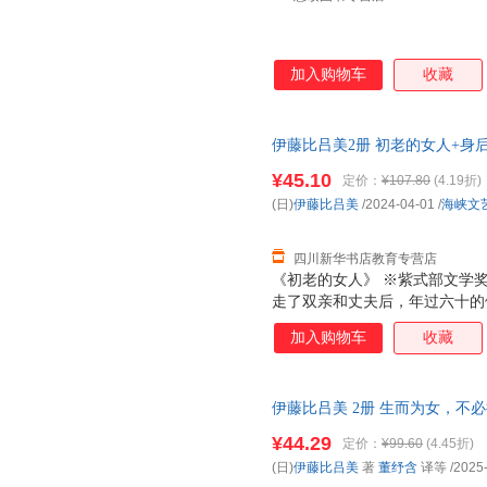
加入购物车
收藏
伊藤比吕美2册 初老的女人+身
多仓就近发货，85%城市次日
¥45.10
定价：
¥107.80
(4.19折)
(日)
伊藤比吕美
/2024-04-01
/
海峡文
四川新华书店教育专营店
《初老的女人》 ※紫式部文学
走了双亲和丈夫后，年过六十的
狗狗开始晚年的独居生活。在阔
加入购物车
收藏
生什么新的故事。※以伊藤式的
活。献给每一个勇敢生活的人。
老年，死亡的阴影无处不在。母
伊藤比吕美 2册 生而为女，不必
离中，反复思考生命的意义：死
译等,湖南文艺出版社 【新华书
绘制插图，芥川奖获奖作家金原
¥44.29
定价：
¥99.60
(4.45折)
发货 85%城市次日送达！团购优惠咨
的奇迹。 《身后无遗物》 1.
(日)
伊藤比吕美
著
董纾含
译等
/2025
衰老的生活战歌。 这本书是作