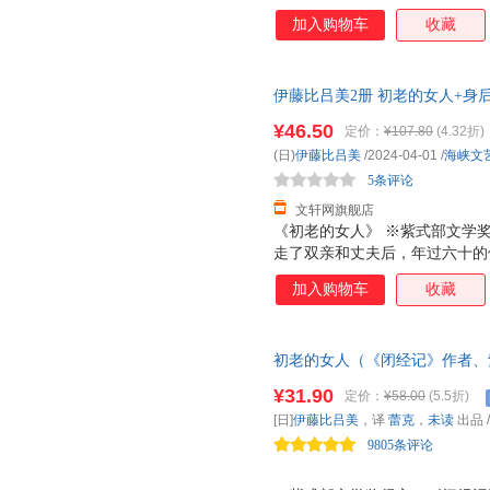
用温柔又坚定的口吻，分享了自
加入购物车
收藏
挣扎与反抗，并给出了带有伊藤
识到身为女性的坏处，为此感到
恋爱与嫉妒、结婚与离婚、怀孕
伊藤比吕美2册 初老的女人+身
与衰老 她不断地和各种人或事
多仓就近发货，85%城市次日
有男人，还有各种各样的其他角
¥46.50
定价：
¥107.80
(4.32折)
斗，一边又珍惜着这千丝万缕的
(日)
伊藤比吕美
/2024-04-01
/
海峡文
子的约定之作！ 之前我出版《
5条评论
下次写一本《女
文轩网旗舰店
《初老的女人》 ※紫式部文学
走了双亲和丈夫后，年过六十的
狗狗开始晚年的独居生活。在阔
加入购物车
收藏
生什么新的故事。※以伊藤式的
活。献给每一个勇敢生活的人。
老年，死亡的阴影无处不在。母
初老的女人（《闭经记》作者、
离中，反复思考生命的意义：死
喜悦交织的老后生活） 未读·文
绘制插图，芥川奖获奖作家金原
¥31.90
定价：
¥58.00
(5.5折)
者伊藤比吕美新作，记录寂寥与
的奇迹。 《身后无遗物》 1.
[日]
伊藤比吕美
，译
蕾克
，
未读
出品
衰老的生活战歌。 这本书是作
9805条评论
平易近人的笔调，记