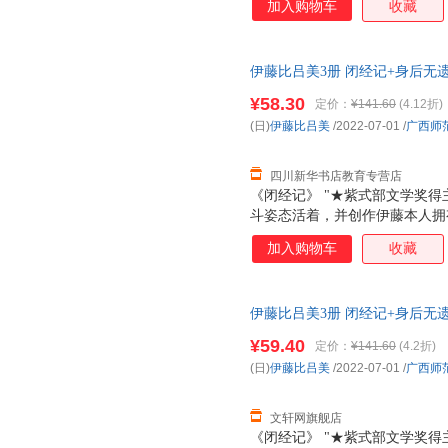
加入购物车
收藏
居，有三个女儿都在美国，大女
在父亲去世前，她每个月长途往
天跳尊巴，瘦了四公斤，重新穿
伊藤比吕美3册 闭经记+身后无
法是冲上去，赌一把，做过，错
社等 新华书店正版，多仓就近
战衰老污名，撕破肉身禁忌，直
¥58.30
定价：
¥141.60
(4.12折)
服！
会变老啊！”伊藤在这本书里写
(日)
伊藤比吕美
/2022-07-01
/
广西师
和诙谐生动的笔触枝蔓到生活的
身体和生活，是正
四川新华书店教育专营店
《闭经记》 "★紫式部文学奖得
斗姿态活着，并创作伊藤本人拥
三十五岁患忧郁症，离过婚，四
加入购物车
收藏
居，有三个女儿都在美国，大女
在父亲去世前，她每个月长途往
天跳尊巴，瘦了四公斤，重新穿
伊藤比吕美3册 闭经记+身后无
法是冲上去，赌一把，做过，错
社等 新华书店正版，多仓就近
战衰老污名，撕破肉身禁忌，直
¥59.40
定价：
¥141.60
(4.2折)
服！
会变老啊！”伊藤在这本书里写
(日)
伊藤比吕美
/2022-07-01
/
广西师
和诙谐生动的笔触枝蔓到生活的
身体和生活，是正
文轩网旗舰店
《闭经记》 "★紫式部文学奖得