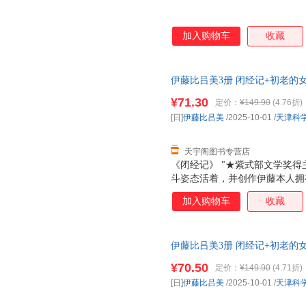
加入购物车
收藏
伊藤比吕美3册 闭经记+初老的女
新华书店正版，多仓就近发货，
¥71.30
定价：
¥149.90
(4.76折)
[日]
伊藤比吕美
/2025-10-01
/
天津科
天宇阁图书专营店
《闭经记》 "★紫式部文学奖得
斗姿态活着，并创作伊藤本人拥
三十五岁患忧郁症，离过婚，四
加入购物车
收藏
居，有三个女儿都在美国，大女
在父亲去世前，她每个月长途往
天跳尊巴，瘦了四公斤，重新穿
伊藤比吕美3册 闭经记+初老的女人
法是冲上去，赌一把，做过，错
华书店正版，多仓就近发货，8
战衰老污名，撕破肉身禁忌，直
¥70.50
定价：
¥149.90
(4.71折)
会变老啊！”伊藤在这本书里写
[日]
伊藤比吕美
/2025-10-01
/
天津科
和诙谐生动的笔触枝蔓到生活的
身体和生活，是正