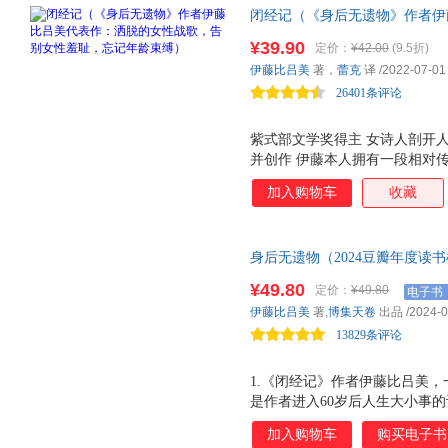
闭经记（《身后无遗物》作者伊
性羞耻，忘记年龄束缚） 生而为
¥39.90
定价：
¥42.00
(9.5折)
的女性书写 人生后半场的痛与
伊藤比吕美
著，
蕾克
译
/2022-07-01
26401条评论
紫式部文学奖得主 女诗人剖开人
并创作 伊藤本人拥有一段相对
郁症，离过婚，四十多岁去美国
加入购物车
收藏
儿都在美国，大女儿未婚先孕，
前，她每个月长途往返于美国加
瘦了四公斤，重新穿回牛仔裤。
身后无遗物（2024豆瓣年度读
去，赌一把，做过，错过，再重来
对抗孤独与衰老的生活战歌。） 
名，撕破肉身禁忌，直面人生后
¥49.80
定价：
¥49.80
电子书
藤比吕美，一个人对抗孤独与衰
啊！ 伊藤在这本书里写的并不
伊藤比吕美
著,
博集天卷
出品
/2024-0
舍不得。若身后不留一物地死去
生动的笔触枝蔓到生活的角角落
13829条评论
生活
1.《闭经记》作者伊藤比吕美
是作者进入60岁后人生大小事
个人面对的死亡与告别，对抗着孤
加入购物车
购买电子书
舍不得。若身后不留一物地死去