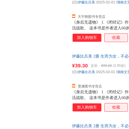
(日)
伊藤比吕美
/2025-02-01
/
湖南文
天宇阁图书专营店
《身后无遗物》 1.《闭经记
活战歌。 这本书是作者进入6
的笔调，记录一个人面对的死亡与
加入购物车
收藏
死，没办法。但我舍不得。若身
母亲住院四年离去，在为母亲整
作者也希望可以如母亲般身后不
伊藤比吕美 2册 生而为女，不必
孤独，但那其实也不是那么可怕
译等 新华书店正版，多仓就近
父母不在，女儿们离开，丈夫去
¥39.30
定价：
¥99.60
(3.95折)
服！
步步走进孤独，但她从未忘记自
(日)
伊藤比吕美
/2025-02-01
/
湖南文
的灿烂人生。 4.日子有难过之
女儿长大离家、丈夫
墨渊图书专营店
《身后无遗物》 1.《闭经记
活战歌。 这本书是作者进入6
的笔调，记录一个人面对的死亡与
加入购物车
收藏
死，没办法。但我舍不得。若身
母亲住院四年离去，在为母亲整
作者也希望可以如母亲般身后不
伊藤比吕美 2册 生而为女，不必
孤独，但那其实也不是那么可怕