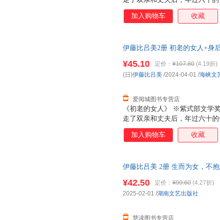
狗狗开始晚年的独居生活。在阔
加入购物车
收藏
生什么新的故事。※以伊藤式的
活。献给每一个勇敢生活的人。
老年，死亡的阴影无处不在。母
伊藤比吕美2册 初老的女人+身后
离中，反复思考生命的意义：死
出版社等 新华书店正版，多仓
绘制插图，芥川奖获奖作家金原
¥45.10
定价：
¥107.80
(4.19折)
线客服！
的奇迹。 《身后无遗物》 1.
(日)
伊藤比吕美
/2024-04-01
/
海峡文
衰老的生活战歌。 这本书是作
平易近人的笔调，记
爱阅城图书专营店
《初老的女人》 ※紫式部文学
走了双亲和丈夫后，年过六十的
狗狗开始晚年的独居生活。在阔
加入购物车
收藏
生什么新的故事。※以伊藤式的
活。献给每一个勇敢生活的人。
老年，死亡的阴影无处不在。母
伊藤比吕美 2册 生而为女，不抱
离中，反复思考生命的意义：死
等 正版图书 可开发票，支持7
绘制插图，芥川奖获奖作家金原
¥42.50
定价：
¥99.60
(4.27折)
的奇迹。 《身后无遗物》 1.
2025-02-01
/
湖南文艺出版社
衰老的生活战歌。 这本书是作
平易近人的笔调，记
慧读图书专营店