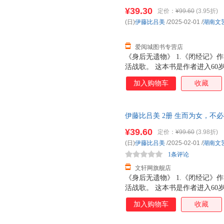
译等 湖南文艺出版社 新华书店
父母不在，女儿们离开，丈夫去
¥39.30
定价：
¥99.60
(3.95折)
优惠咨询在线客服！
步步走进孤独，但她从未忘记自
(日)
伊藤比吕美
/2025-02-01
/
湖南文
的灿烂人生。 4.日子有难过之
女儿长大离家、丈夫
爱阅城图书专营店
《身后无遗物》 1.《闭经记
活战歌。 这本书是作者进入6
的笔调，记录一个人面对的死亡与
加入购物车
收藏
死，没办法。但我舍不得。若身
母亲住院四年离去，在为母亲整
作者也希望可以如母亲般身后不
伊藤比吕美 2册 生而为女，不
孤独，但那其实也不是那么可怕
正版，多仓就近发货，85%城
父母不在，女儿们离开，丈夫去
¥39.60
定价：
¥99.60
(3.98折)
步步走进孤独，但她从未忘记自
(日)
伊藤比吕美
/2025-02-01
/
湖南文
的灿烂人生。 4.日子有难过之
1条评论
女儿长大离家、丈夫
文轩网旗舰店
《身后无遗物》 1.《闭经记
活战歌。 这本书是作者进入6
的笔调，记录一个人面对的死亡与
加入购物车
收藏
死，没办法。但我舍不得。若身
母亲住院四年离去，在为母亲整