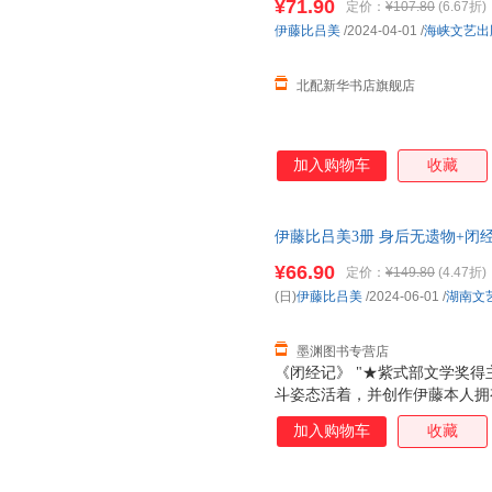
¥71.90
定价：
¥107.80
(6.67折)
伊藤比吕美
/2024-04-01
/
海峡文艺出
北配新华书店旗舰店
加入购物车
收藏
伊藤比吕美3册 身后无遗物+闭经
新华书店正版，多仓就近发货，
¥66.90
定价：
¥149.80
(4.47折)
(日)
伊藤比吕美
/2024-06-01
/
湖南文
墨渊图书专营店
《闭经记》 "★紫式部文学奖得
斗姿态活着，并创作伊藤本人拥
三十五岁患忧郁症，离过婚，四
加入购物车
收藏
居，有三个女儿都在美国，大女
在父亲去世前，她每个月长途往
天跳尊巴，瘦了四公斤，重新穿