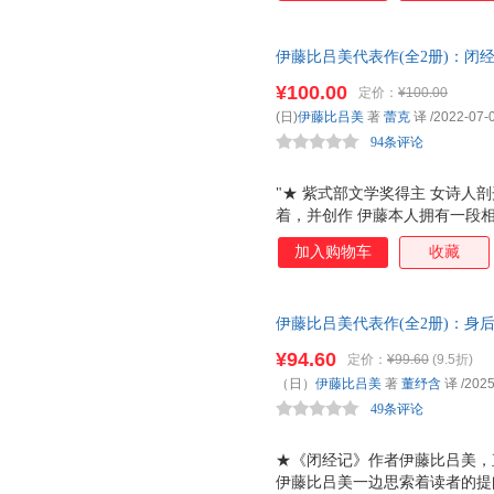
去，在为母亲整理遗物时，发现
如母亲般身后不留一物地死去。
伊藤比吕美代表作(全2册)：闭
也不是那么可怕的事情，你依然
们离开，丈夫去世，作者一个人
¥100.00
定价：
¥100.00
但她从未忘记自己是谁，她不再
(日)
伊藤比吕美
著
蕾克
译
/2022-07-
日子有难过之时，自然也会有开
94条评论
丈夫离去、宠物离
"★ 紫式部文学奖得主 女诗人
着，并创作 伊藤本人拥有一段
患忧郁症，离过婚，四十多岁去
加入购物车
收藏
个女儿都在美国，大女儿未婚先
世前，她每个月长途往返于美国
巴，瘦了四公斤，重新穿回牛仔
伊藤比吕美代表作(全2册)：身
上去，赌一把，做过，错过，再重
老污名，撕破肉身禁忌，直面人
¥94.60
定价：
¥99.60
(9.5折)
老啊！ 伊藤在这本书里写的并
（日）
伊藤比吕美
著
董纾含
译
/2025
谐生动的笔触枝蔓到生活的角角
49条评论
和生活，是正在或未来
★《闭经记》作者伊藤比吕美，
伊藤比吕美一边思索着读者的提