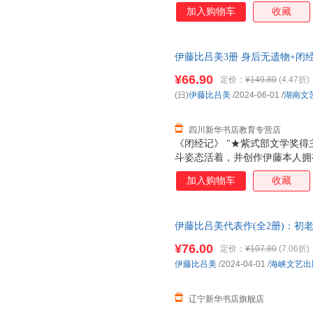
三十五岁患忧郁症，离过婚，四
加入购物车
收藏
居，有三个女儿都在美国，大女
在父亲去世前，她每个月长途往
天跳尊巴，瘦了四公斤，重新穿
伊藤比吕美3册 身后无遗物+闭
法是冲上去，赌一把，做过，错
正版，多仓就近发货，85%城
战衰老污名，撕破肉身禁忌，直
¥66.90
定价：
¥149.80
(4.47折)
会变老啊！”伊藤在这本书里写
(日)
伊藤比吕美
/2024-06-01
/
湖南文
和诙谐生动的笔触枝蔓到生活的
身体和生活，是正
四川新华书店教育专营店
《闭经记》 "★紫式部文学奖得
斗姿态活着，并创作伊藤本人拥
三十五岁患忧郁症，离过婚，四
加入购物车
收藏
居，有三个女儿都在美国，大女
在父亲去世前，她每个月长途往
天跳尊巴，瘦了四公斤，重新穿
伊藤比吕美代表作(全2册)：初
法是冲上去，赌一把，做过，错
峡文艺出版社 【新华书店正版
战衰老污名，撕破肉身禁忌，直
¥76.00
定价：
¥107.80
(7.06折)
会变老啊！”伊藤在这本书里写
伊藤比吕美
/2024-04-01
/
海峡文艺出
和诙谐生动的笔触枝蔓到生活的
身体和生活，是正
辽宁新华书店旗舰店