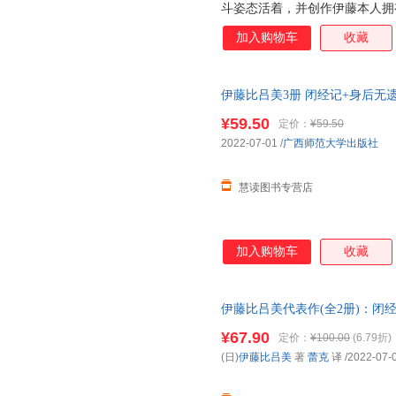
斗姿态活着，并创作伊藤本人拥
三十五岁患忧郁症，离过婚，四
加入购物车
收藏
居，有三个女儿都在美国，大女
在父亲去世前，她每个月长途往
天跳尊巴，瘦了四公斤，重新穿
伊藤比吕美3册 闭经记+身后无遗
法是冲上去，赌一把，做过，错
克 译等 广西师范大学出版社等
战衰老污名，撕破肉身禁忌，直
¥59.50
定价：
¥59.50
货
会变老啊！”伊藤在这本书里写
2022-07-01
/
广西师范大学出版社
和诙谐生动的笔触枝蔓到生活的
身体和生活，是正
慧读图书专营店
加入购物车
收藏
伊藤比吕美代表作(全2册)：闭经
¥67.90
定价：
¥100.00
(6.79折)
(日)
伊藤比吕美
著
蕾克
译
/2022-07-