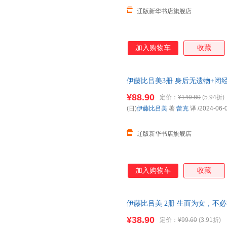
辽版新华书店旗舰店
加入购物车
收藏
伊藤比吕美3册 身后无遗物+闭经
9787572617294 湖南文艺
¥88.90
定价：
¥149.80
(5.94折)
(日)
伊藤比吕美
著
蕾克
译
/2024-06-
辽版新华书店旗舰店
加入购物车
收藏
伊藤比吕美 2册 生而为女，不
正版，多仓就近发货，85%城
¥38.90
定价：
¥99.60
(3.91折)