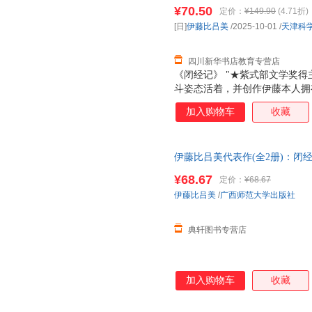
新华书店正版，多仓就近发货，
¥70.50
定价：
¥149.90
(4.71折)
[日]
伊藤比吕美
/2025-10-01
/
天津科
四川新华书店教育专营店
《闭经记》 "★紫式部文学奖得
斗姿态活着，并创作伊藤本人拥
三十五岁患忧郁症，离过婚，四
加入购物车
收藏
居，有三个女儿都在美国，大女
在父亲去世前，她每个月长途往
天跳尊巴，瘦了四公斤，重新穿
伊藤比吕美代表作(全2册)：闭
法是冲上去，赌一把，做过，错
9787559849977 可开发票
战衰老污名，撕破肉身禁忌，直
¥68.67
定价：
¥68.67
会变老啊！”伊藤在这本书里写
伊藤比吕美
/
广西师范大学出版社
和诙谐生动的笔触枝蔓到生活的
身体和生活，是正
典轩图书专营店
加入购物车
收藏