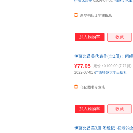
伊藤比吕美
/2024-04-01
/
海峡文艺出
和诙谐生动的笔触枝蔓到生活的
身体和生活，是正
新华书店辽宁旗舰店
加入购物车
收藏
伊藤比吕美代表作(全2册)：闭
假一罚十 请放心下单，本店所
¥77.05
定价：
¥100.00
(7.71折)
2022-07-01
/
广西师范大学出版社
佰亿图书专营店
加入购物车
收藏
伊藤比吕美3册 闭经记+初老的女