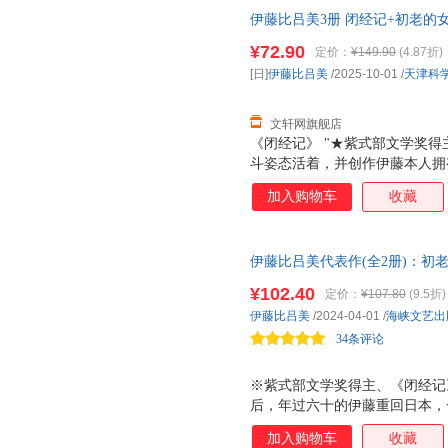
伊藤比吕美3册 闭经记+初老的女
新华书店正版，多仓就近发货，
¥72.90
定价：
¥149.90
(4.87折)
[日]
伊藤比吕美
/2025-10-01
/
天津科
文轩网旗舰店
《闭经记》 "★紫式部文学奖得
斗姿态活着，并创作伊藤本人拥
三十五岁患忧郁症，离过婚，四
加入购物车
收藏
居，有三个女儿都在美国，大女
在父亲去世前，她每个月长途往
天跳尊巴，瘦了四公斤，重新穿
伊藤比吕美代表作(全2册)：初
法是冲上去，赌一把，做过，错
战衰老污名，撕破肉身禁忌，直
¥102.40
定价：
¥107.80
(9.5折)
会变老啊！”伊藤在这本书里写
伊藤比吕美
/2024-04-01
/
海峡文艺出
和诙谐生动的笔触枝蔓到生活的
34条评论
身体和生活，是正
※紫式部文学奖得主、《闭经记
后，年过六十的伊藤重回日本，
独居生活。在阔别二十余年、熟
加入购物车
收藏
事。 ※以伊藤式的坦荡幽默，记