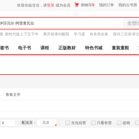
购物车
0
我的订单
我的云书房
欢迎光临当当，请
登录
成为会员
全部
全部分
搜:
新时代版上下五千年
离开前请叫醒我
学习观
有兽焉全集
唐诗三百首译注
尾品汇
图书
签书
电子书
课程
正版教材
特色书城
童装童鞋
电子书
音像
影视
时尚美
母婴用
玩具
青春文学
孕婴服
童装童
家居日
家具装
配送至：
北京
当当自营
只看有货
促销
服装
特卖
预售
入驻商家
鞋