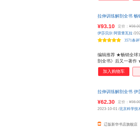
破训练瓶颈 书中还
拉伸训练解剖全书 畅
美动作解剖图，全面
¥93.10
定价：
¥98.0
伊莎贝尔·阿雷查瓦拉
/20
3571条
编辑推荐 ★畅销全球
剖全书》后又一著作
臂肌群、前臂和手部肌
加入购物车
★100多种拉伸动作
各种水平的拉伸运动
拉伸训练解剖全书 伊莎贝
¥62.30
定价：
¥98.0
2023-10-01
/
北京科学技
辽版新华书店旗舰店