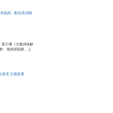
好者检验的经典之作
所有肌肉，配合高清精
卡 莫兰继《力量训练解
肌群、颈肩部肌群、上
，精准掌握拉伸关键点
的所有动作 ★适用于
多仓发货 正规发票