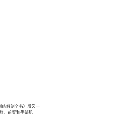
量训练解剖全书》后又一
肌群、前臂和手部肌
0多种拉伸动作，多种
拉伸运动爱好者