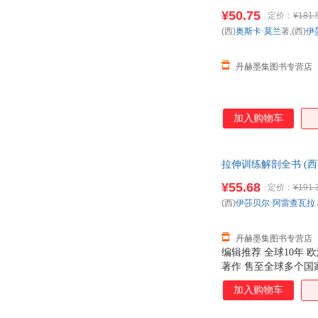
¥50.75
定价：
¥181.
(西)
奥斯卡·莫兰
著,(西)
伊
丹赫墨集图书专营店
加入购物车
拉伸训练解剖全书 (西)
¥55.68
定价：
¥191.
(西)
伊莎贝尔·阿雷查瓦拉
丹赫墨集图书专营店
编辑推荐 全球10年
著作 售至全球多个
群、下肢肌群、腰腹部
加入购物车
灵活变式补充，激活全