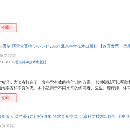
收藏
贝尔·阿雷查瓦拉 9787571429584 北京科学技术出版社 【速开发票，
00
(2.27折)
23-10-01
/
北京科学技术出版社
学知识，为读者打造了一套科学有效的拉伸训练方案。 拉伸训练可以帮助
肌肉疼痛和不良体态。本书适用于不同水平的练习者、医生、理疗师、体
造良好身材的健身人士。结合书中的高清肌肉解剖图和拉伸练习，读者可
收藏
。 本书包含 100多幅高清动作解剖图，详细讲解拉伸练习及其锻炼的肌肉
个性化拉伸训练方案 关于肌肉拉伸的常用专业理论知识 全身九大核心肌
评估测试 专业术语解释 ……
)奥斯卡·莫兰著,(西)伊莎贝尔·阿雷查瓦拉 绘 北京科学技术出版社 正规
0
(6.07折)