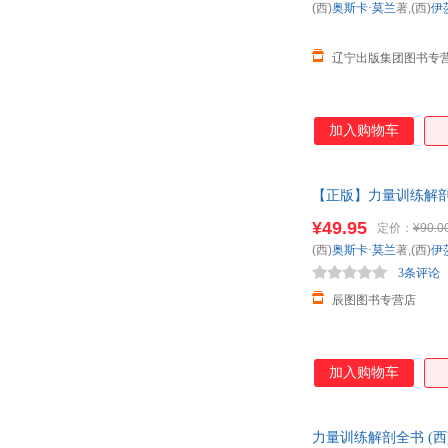
(西)
奥斯卡·莫兰
著,(西)
伊
辽宁出版集团图书专
加入购物车
【正版】力量训练解剖
忧】 全国多仓就近
¥49.95
定价：
¥90.0
(西)
奥斯卡·莫兰
著,(西)
伊
3条评论
辰图图书专营店
加入购物车
力量训练解剖全书 (西)