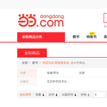
新
窗
口
打
开
无
障
热
碍
邮
说
全部商品分类
图书
特装书
亲
明
页
面,
按
全部商品
Ctrl
加
波
全部
>
图书
>
伊莎贝尔·阿雷查瓦拉
共
41
件商品
浪
键
分类
保健/养生
法律
打
开
出版社
北京科学技术出版社
导
盲
模
综合排序
销量
好评
出版时间
价格
-
式