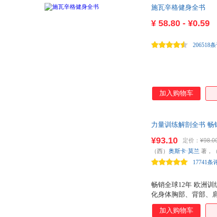
施瓦辛格健身全书
¥
58.80 - ¥0.59
206518
加入购物车
力量训练解剖全书 畅
¥93.10
定价：
¥98.0
（西）
奥斯卡·莫兰
著，
17741条
畅销全球12年 欧洲
化身体胸部、背部、肩
项针对全身肌肉得训练
加入购物车
介绍力量训练基础理