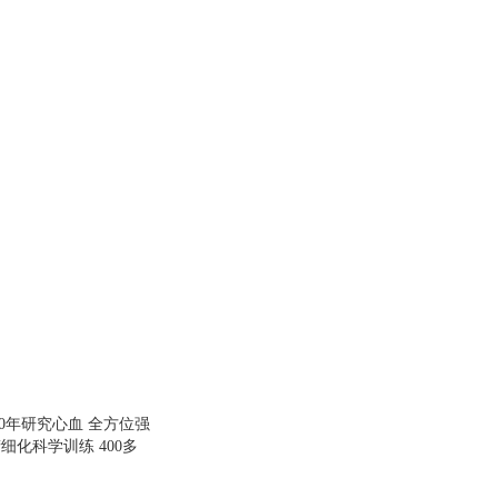
具
品
外
品
讯
音
公
器
0年研究心血 全方位强
化科学训练 400多
中正确训练影像 详细
作，指导训练者持续突