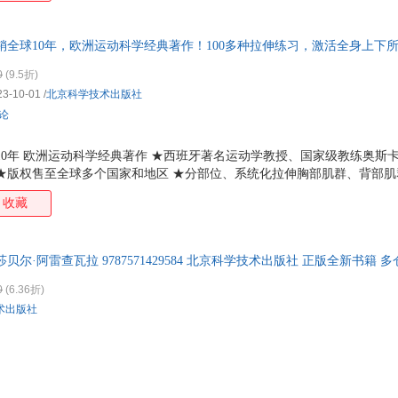
有常见损伤的描述、预防和治疗 本书是经历全世界数万专业人士与健身爱
销全球10年，欧洲运动科学经典著作！100多种拉伸练习，激活全身上下
覆盖九大身体区域，真正实现全方位、系统化的科学拉伸训练！
0
(9.5折)
23-10-01
/
北京科学技术出版社
评论
10年 欧洲运动科学经典著作 ★西班牙著名运动学教授、国家级教练奥斯
 ★版权售至全球多个国家和地区 ★分部位、系统化拉伸胸部肌群、背部
群、下肢肌群、腰腹部肌群等九大身体部位 ★100多幅高清动作解剖图
收藏
，多种灵活变式补充，激活全身所有肌肉 ★收集了拉伸实践练习中效果最佳
爱好者
尔·阿雷查瓦拉 9787571429584 北京科学技术出版社 正版全新书籍 
0
(6.36折)
术出版社