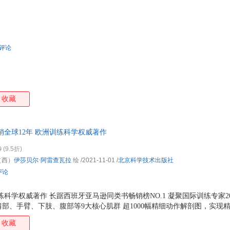
箱包皮
手表饰
运动户
汽车用
条评论
食品
手机通
数码影
电脑办
收藏
大家电
家用电
销全球12年 欧洲训练科学权威著作
0
(9.5折)
（西）
伊莎贝尔·阿雷查瓦拉
绘
/2021-11-01
/
北京科学技术出版社
评论
训练科学权威著作 长踞西班牙亚马逊同类书畅销榜NO.1 凝聚国际训练专家2
部、手臂、下肢、腹部等9大核心肌群 超1000幅精细动作解剖图，实现精细
动作，全面刺激每一块肌肉得增长 超300个专业配套视频，精准构建大脑
收藏
论，科学定义训练计划的制订法则 收录了大量新颖的、非常规但有效的动