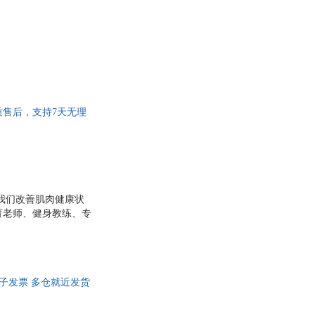
优质售后，支持7天无理
我们改善肌肉健康状
育老师、健身教练、专
以深度理解拉伸训练原
 100多项简单有效的
群的生物力学介绍 身
电子发票 多仓就近发货