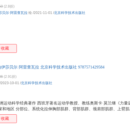
50
(2.8折)
莎贝尔·阿雷查瓦拉
绘
/2021-11-01
/
北京科学技术出版社
收藏
伊莎贝尔·阿雷查瓦拉 北京科学技术出版社 9787571429584
36
(2.91折)
/2023-10-01
/
北京科学技术出版社
 欧洲运动科学经典著作 西班牙著名运动学教授、教练奥斯卡·莫兰继《力
国家和地区 分部位、系统化拉伸胸部肌群、背部肌群、颈肩部肌群、上臂
肌群等九大身体部位 100多幅高清动作解剖图，精准掌握拉伸关键点 10
收藏
身所有肌肉 收集了拉伸实践练习中效果的所有动作 适用于各种水平的