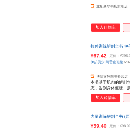
北配新华书店旗舰店
加入购物车
拉伸训练解剖全书 伊莎
由退换】
¥67.42
定价：
¥298.
伊莎贝尔·阿雷查瓦拉
/20
博源文轩图书专营店
本书基于肌肉的解剖
态，告别身体僵硬、
业运动员以及想要塑
加入购物车
理，实现最佳拉伸效果
拉伸练习，为读者制订
体各部位关节的活动性
力量训练解剖全书 (西
¥59.40
定价：
¥98.0