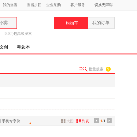
我的当当
当当拼团
企业采购
客户服务
切换无障碍
分类
我的订单
购物车
类
9.9元包
高级搜索
文创
毛边本
批量搜索
妆
品
饰
鞋
用
饰
手机专享价
大图
列表
1
/1