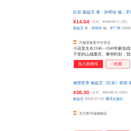
为地下党的备用联络站。江姐受
怀憧憬地想象未来的生活时，却
红岩 杨益言 著；孙明珍 编；罗广斌
被敌人杀害，人头被高挂在城头
【速开发票，优质售后，支持7
悲痛，坚决要求到丈夫生前战斗
¥14.04
定价：
¥108.08
(1.3折)
徒，由于他的告密，许云峰、成
杨益言
著；
孙明珍
编；
罗广斌
/2009
志高又带领特务窜到乡下，江姐
她受尽了折磨，凶残的敌人
丹赫墨集图书专营店
小说发生在1948—1949年
子里的山城重庆。黎明时刻，我
迫害也比任何时期残酷，因而敌
加入购物车
收藏
配合工人运动，重庆地下党工人
为地下党的备用联络站。江姐受
怀憧憬地想象未来的生活时，却
秘密世界 杨益言《红岩》前续 
被敌人杀害，人头被高挂在城头
发票 多仓就近发货 85%城市次
悲痛，坚决要求到丈夫生前战斗
¥36.30
定价：
¥59.80
(6.08折)
徒，由于他的告密，许云峰、成
杨益言
/2025-07-01
/
重庆出版社
志高又带领特务窜到乡下，江姐
她受尽了折磨，凶残的敌人
北方图书城旗舰店