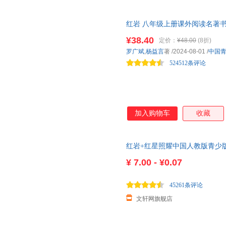
火中永生》的基础上，进一步搜
炼，进行艺术再创造。历时十年
红岩 八年级上册课外阅读名著书
品。 1948年，在国民党统治
国主义红色经典书籍初中生课外
运动，重庆地下党工人运动书记
¥38.40
定价：
¥48.00
(8折)
的备用联络站。 江姐受上级派
罗广斌
,
杨益言
著
/2024-08-01
/
中国
想象未来的生活时，却发现自己
524512条评论
害，人头被高挂
加入购物车
收藏
红岩+红星照耀中国人教版青少
为什么照耀中国八年级上册的课
¥
7.00 - ¥0.07
45261条评论
文轩网旗舰店