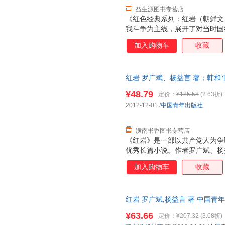
益生源图书专营店
《红色经典系列：红岩（朝鲜文
我斗争为主线，展开了对当时国
争线索（集中营的狱中斗争、重
加入购物车
收藏
的武装斗争）、联系广阔的社会
地下党机关报《挺进报》的斗争
中斗争上，集中描写革命者为迎
红岩 罗广斌、杨益言 著；韩和平、金
决战。作者以一定的广度和深度
【速开发票，优质售后，支持7
全国胜利的斗争形势和时代风貌
¥48.79
定价：
¥185.58
(2.63折)
良等为代表的共产党人的英雄形
2012-12-01
/
中国青年出版社
的形象塑造也很有特色，既揭示
结构错综复杂又富于变
潢南书香图书专营店
《红岩》是一部以共产党人为争
优秀长篇小说。作者罗广斌、杨
所”的集中营里，亲身经历过敌
加入购物车
收藏
生活。作为幸存者和最直接的见
烈火中永生》的基础上，进一步
炼，进行艺术再创造。历时十年
红岩 罗广斌,杨益言 著 中国青年出版社
品。
¥63.66
定价：
¥207.32
(3.08折)