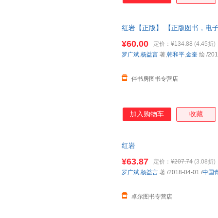
红岩【正版】 【正版图书，电
¥60.00
定价：
¥134.88
(4.45折)
罗广斌
,
杨益言
著,
韩和平
,
金奎
绘
/201
伴书房图书专营店
加入购物车
收藏
红岩
¥63.87
定价：
¥207.74
(3.08折)
罗广斌
,
杨益言
著
/2018-04-01
/
中国
卓尔图书专营店