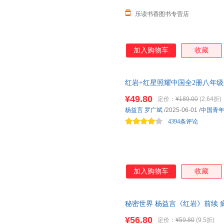
乐读书香图书专营店
加入购物车
收藏
红岩+红星照耀中国全2册八年
读名著 红色经典书籍 初中生
¥49.80
定价：
¥189.00
(2.64折)
杨益言
罗广斌
/2025-06-01
/
中国青
4394条评论
加入购物车
收藏
秘密世界 杨益言《红岩》前续 
是一个为当代人所绝难了解的秘
¥56.80
定价：
¥59.80
(9.5折)