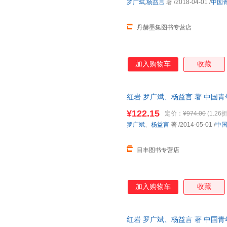
罗广斌
,
杨益言
著
/2018-04-01
/
中国
丹赫墨集图书专营店
加入购物车
收藏
红岩 罗广斌、杨益言 著 中国
质量，此书为单本而非一套，电
¥122.15
定价：
¥974.00
(1.26折
罗广斌
、
杨益言
著
/2014-05-01
/
中
目丰图书专营店
加入购物车
收藏
红岩 罗广斌、杨益言 著 中国