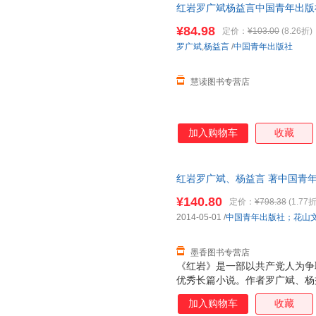
红岩罗广斌杨益言中国青年出版社
说 可开发票，支持7天无理由退
¥84.98
定价：
¥103.00
(8.26折)
罗广斌
,
杨益言
/
中国青年出版社
慧读图书专营店
加入购物车
收藏
红岩罗广斌、杨益言 著中国青年出版
版旧书，保证质量，此书为单本
¥140.80
定价：
¥798.38
(1.77折
2014-05-01
/
中国青年出版社；花山
墨香图书专营店
《红岩》是一部以共产党人为争
优秀长篇小说。作者罗广斌、杨
所”的集中营里，亲身经历过敌
加入购物车
收藏
生活。作为幸存者和直接的见证