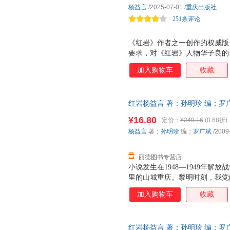
杨益言
/2025-07-01
/
重庆出版社
251条评论
《红岩》作者之一创作的权威版
要求，对《红岩》人物华子良的
界》，是《红岩》小说的前续。
加入购物车
收藏
界》为小说《红岩》做了很好的铺
象 红岩精神谱系下的革命人物中
头 形象，也有如刘国鋕的国民党
红岩杨益言 著；孙明珍 编；罗广斌
象。作为革命者形象中的另一种典
版旧书，保证质量，此书为单本
形象，与其他典型形象不同，他
¥16.80
定价：
¥249.16
(0.68折)
伪装，成功避开敌人猜疑，这就
杨益言
著；
孙明珍
编；
罗广斌
/2009
虞我诈，对军统特务机关的双重
的各式秘密
丽德图书专营店
小说发生在1948—1949年
里的山城重庆。黎明时刻，我党
害也比任何时期残酷，因而敌我
加入购物车
收藏
工人运动，重庆地下党工人运动
下党的备用联络站。江姐受上级
憬地想象未来的生活时，却发现
红岩杨益言 著；孙明珍 编；罗广斌
人杀害，人头被高挂在城头。见