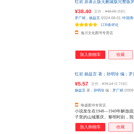
红岩 原著正版无删减版完整版
七下非人民文学人民教育出版社
¥38.40
定价：
¥48.00
(8折)
罗广斌
，
杨益言
/2024-08-01
/
中国青
1239条评论
逸川文化图书专营店
加入购物车
收藏
红岩 杨益言 著；孙明珍 编；罗广斌
【速开发票，优质售后，支持7
¥5.57
定价：
¥76.14
(0.74折)
杨益言
著；
孙明珍
编；
罗广斌
/2009
唯盛图书专营店
小说发生在1948—1949年
子里的山城重庆。黎明时刻，我
迫害也比任何时期残酷，因而敌
加入购物车
收藏
配合工人运动，重庆地下党工人