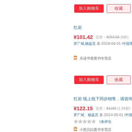
加入购物车
收藏
红岩
¥101.42
定价：
¥253.55
(4折)
罗广斌
,
杨益言
著
/2018-04-01
/
中国
乐读书香图书专营店
加入购物车
收藏
红岩 线上线下同步销售，请咨
¥122.15
定价：
¥1180
(1.04折)
罗广斌
、
杨益言
著
/2014-05-01
/
中
1条评论
小熊贝比图书专营店