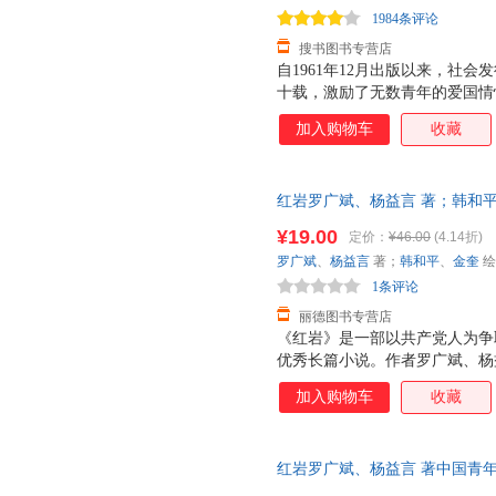
1984条评论
搜书图书专营店
自1961年12月出版以来，社会发
十载，激励了无数青年的爱国情
加入购物车
收藏
红岩罗广斌、杨益言 著；韩和平、金
版旧书，保证质量，此书为单本
¥19.00
定价：
¥46.00
(4.14折)
罗广斌
、
杨益言
著；
韩和平
、
金奎
绘
1条评论
丽德图书专营店
《红岩》是一部以共产党人为争
优秀长篇小说。作者罗广斌、杨
所”的集中营里，亲身经历过敌
加入购物车
收藏
生活。作为幸存者和直接的见证
火中永生》的基础上，进一步搜
炼，进行艺术再创造。历时十年
红岩罗广斌、杨益言 著中国青年出版
品。
量，此书为单本而非一套，电子