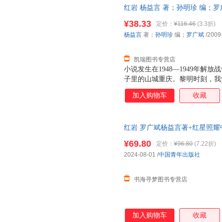
红岩 杨益言 著；孙明珍 编；
7天无理由退换】
¥38.33
定价：
¥116.46
(3.3折)
杨益言
著；
孙明珍
编；
罗广斌
/2009
凯瑞图书专营店
小说发生在1948—1949年
子里的山城重庆。黎明时刻，我
迫害也比任何时期残酷，因而敌
加入购物车
收藏
配合工人运动，重庆地下党工人
为地下党的备用联络站。江姐受
怀憧憬地想象未来的生活时，却
红岩 罗广斌杨益言著+红星照耀
被敌人杀害，人头被高挂在城头
年级上册8年级阅读名著正版原著
悲痛，坚决要求到丈夫生前战斗
¥69.80
定价：
¥96.80
(7.22折)
徒，由于他的告密，许云峰、成
2024-08-01
/
中国青年出版社
志高又带领特务窜到乡下，江姐
她受尽了折磨，凶残的敌人
书海寻梦图书专营店
加入购物车
收藏