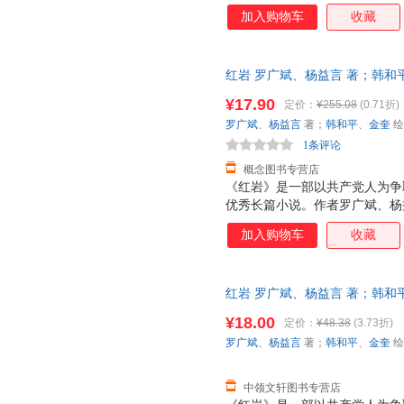
加入购物车
收藏
红岩 罗广斌、杨益言 著；韩和平、金
【速开发票，优质售后，支持7
¥17.90
定价：
¥255.08
(0.71折)
罗广斌
、
杨益言
著；
韩和平
、
金奎
绘
1条评论
概念图书专营店
《红岩》是一部以共产党人为争
优秀长篇小说。作者罗广斌、杨
所”的集中营里，亲身经历过敌
加入购物车
收藏
生活。作为幸存者和最直接的见
烈火中永生》的基础上，进一步
炼，进行艺术再创造。历时十年
红岩 罗广斌、杨益言 著；韩和平、金
品。
【速开发票，优质售后，支持7
¥18.00
定价：
¥48.38
(3.73折)
罗广斌
、
杨益言
著；
韩和平
、
金奎
绘
中领文轩图书专营店