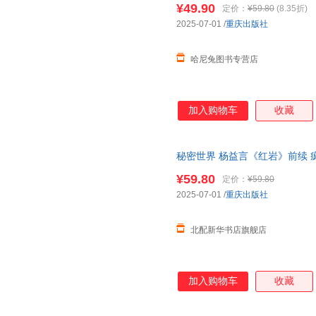
¥49.90
定价：
¥59.80
(8.35折)
2025-07-01
/
重庆出版社
哈尼兔图书专营店
加入购物车
收藏
秘密世界 杨益言《红岩》前续 
发票 多仓就近发货 85%城市次
¥59.80
定价：
¥59.80
2025-07-01
/
重庆出版社
北配新华书店旗舰店
加入购物车
收藏