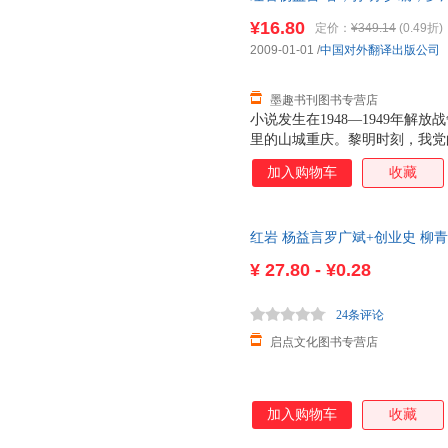
版旧书，保证质量，此书为单本
痛，坚决要求到丈夫生前战斗的
¥16.80
定价：
¥349.14
(0.49折)
由于他的告密，许云峰、成岗、
2009-01-01
/
中国对外翻译出版公司
又带领特务窜到乡下，江姐不幸
尽了折磨，凶残的敌人把竹
墨趣书刊图书专营店
小说发生在1948—1949年
里的山城重庆。黎明时刻，我党
害也比任何时期残酷，因而敌我
加入购物车
收藏
工人运动，重庆地下党工人运动
下党的备用联络站。江姐受上级
憬地想象未来的生活时，却发现
红岩 杨益言罗广斌+创业史 
人杀害，人头被高挂在城头。见
痛，坚决要求到丈夫生前战斗的
¥
27.80 - ¥0.28
由于他的告密，许云峰、成岗、
又带领特务窜到乡下，江姐不幸
24条评论
尽了折磨，凶残的敌人把竹
启点文化图书专营店
加入购物车
收藏