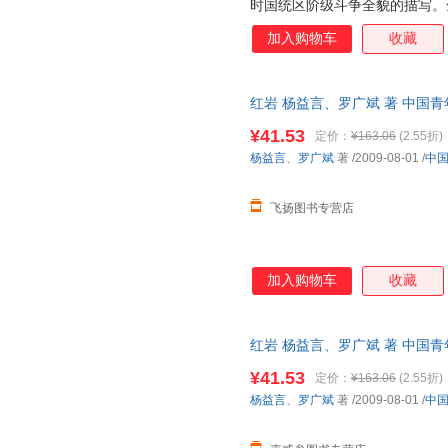
时国统区阶级斗争全貌的描写。
争、重庆城内的学生运动和地下
加入购物车
收藏
的社会背景，形成纷繁的斗争场
的斗争情节把这三条斗争线索联
者为迎接全国解放，挫败敌人垂
红岩 杨益言、罗广斌 著 中国
度和深度再现了国民党统治行将
而非一套，电子发票！
时代风貌，成功地塑造了许云峰
¥41.53
定价：
¥163.06
(2.55折)
的英雄形象，光彩照人，感人至
杨益言
、
罗广斌
著
/2009-08-01
/
中
色，既揭示了他们的反动本质，
变化，善于刻画人物心理活
飞扬图书专营店
加入购物车
收藏
红岩 杨益言、罗广斌 著 中国
量，此书为单本而非一套，电子
¥41.53
定价：
¥163.06
(2.55折)
杨益言
、
罗广斌
著
/2009-08-01
/
中