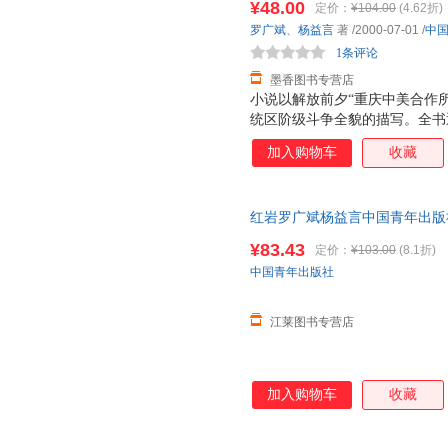
¥48.00
定价：
¥104.00
(4.62折)
罗广斌
、
杨益言
著
/2000-07-01
/
中
1条评论
墨香图书专营店
小说以解放前夕“重庆中美合作
统区阶级斗争全貌的描写。全书
城内的学生运动和地下工作、农
加入购物车
收藏
景，形成纷繁的斗争场面；同时
节把这三条斗争线索联结起来，
全国解放，挫败敌人垂死挣扎而
红岩罗广斌杨益言中国青年出版社
现了国民党统治行将覆灭、解放
说 可开发票，团购联系在线客
成功地塑造了许云峰、江姐、成
¥83.43
定价：
¥103.00
(8.1折)
象，光彩照人，感人至深；同时
中国青年出版社
了他们的反动本质，又不流于脸
刻画人物心理活动和
江莱图书专营店
加入购物车
收藏