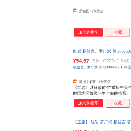
变化，善于刻画人物心理活
鼎鑫图书专营店
加入购物车
收藏
红岩 杨益言、罗广斌 著 97875
售后，支持7天无理由退换】
¥54.67
定价：
¥297.34
(1.84折)
杨益言
、
罗广斌
著
/2009-08-01
/
中
博源文轩图书专营店
《红岩》以解放前夕“重庆中美
时国统区阶级斗争全貌的描写。
争、重庆城内的学生运动和地下
加入购物车
收藏
的社会背景，形成纷繁的斗争场
的斗争情节把这三条斗争线索联
者为迎接全国解放，挫败敌人垂
【正版】 红岩 罗广斌,杨益言 著 
度和深度再现了国民党统治行将
下单速发，可开发票，售后无忧
时代风貌，成功地塑造了许云峰