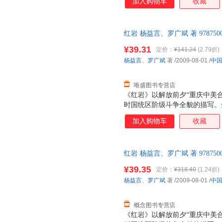
加入购物车
收藏
红岩 杨益言、罗广斌 著 97875
售后，支持7天无理由退换】
¥39.31
定价：
¥141.24
(2.79折)
杨益言
、
罗广斌
著
/2009-08-01
/
中
唯盛图书专营店
《红岩》以解放前夕“重庆中美
时国统区阶级斗争全貌的描写。
争、重庆城内的学生运动和地下
加入购物车
收藏
的社会背景，形成纷繁的斗争场
的斗争情节把这三条斗争线索联
者为迎接全国解放，挫败敌人垂
红岩 杨益言、罗广斌 著 97875
度和深度再现了国民党统治行将
售后，支持7天无理由退换】
时代风貌，成功地塑造了许云峰
¥39.35
定价：
¥318.40
(1.24折)
的英雄形象，光彩照人，感人至
杨益言
、
罗广斌
著
/2009-08-01
/
中
色，既揭示了他们的反动本质，
变化，善于刻画人物心理活
概念图书专营店
《红岩》以解放前夕“重庆中美