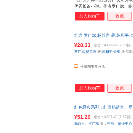
《红岩》是一部以共产党人为争
优秀长篇小说。作者罗广斌、杨
所”的集中营里，亲身经历过敌
加入购物车
收藏
生活。作为幸存者和最直接的见
烈火中永生》的基础上，进一步
炼，进行艺术再创造。历时十年
红岩 罗广斌,杨益言 著,韩和平,金奎
品。
¥28.33
定价：
¥136.66
(2.08折)
罗广斌
,
杨益言
著,
韩和平
,
金奎
绘
/201
丹墨图书专营店
加入购物车
收藏
红色经典系列：红岩杨益言、罗
出版社9787538914955 
¥51.20
定价：
¥307.40
(1.67折)
票！
杨益言
、
罗广斌
著；
中韩
、
翻译中心