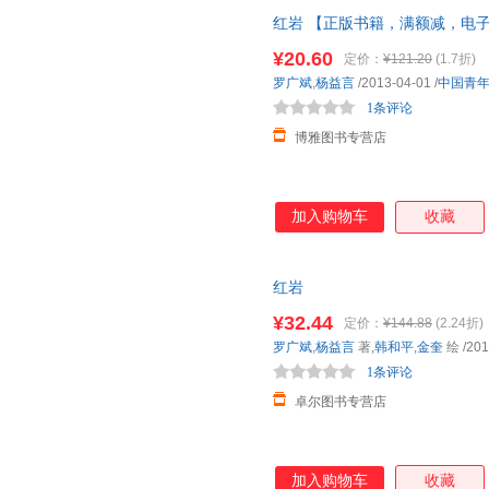
红岩 【正版书籍，满额减，电
¥20.60
定价：
¥121.20
(1.7折)
罗广斌
,
杨益言
/2013-04-01
/
中国青
1条评论
博雅图书专营店
加入购物车
收藏
红岩
¥32.44
定价：
¥144.88
(2.24折)
罗广斌
,
杨益言
著,
韩和平
,
金奎
绘
/201
1条评论
卓尔图书专营店
加入购物车
收藏