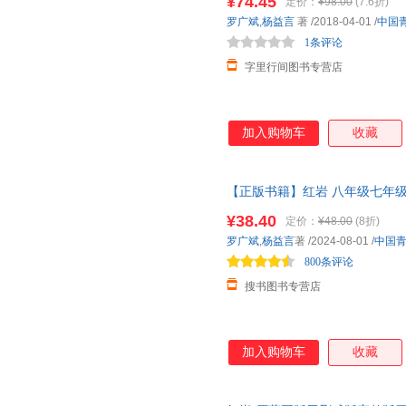
¥74.45
定价：
¥98.00
(7.6折)
的英雄形象，光彩照人，感人至
罗广斌
,
杨益言
著
/2018-04-01
/
中国
色，既揭示了他们的反动本质，
1条评论
变化，善于刻画人物心理活
字里行间图书专营店
加入购物车
收藏
【正版书籍】红岩 八年级七年
经典书籍爱国主义教育初中生课
¥38.40
定价：
¥48.00
(8折)
罗广斌
,
杨益言
著
/2024-08-01
/
中国
800条评论
搜书图书专营店
加入购物车
收藏