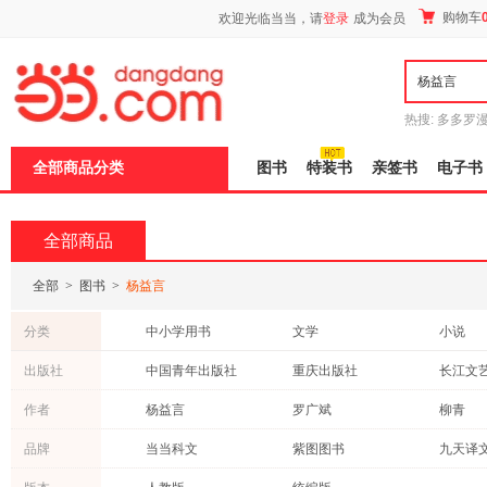
新
购物车
欢迎光临当当，请
登录
成为会员
窗
口
打
开
无
障
热搜:
多多罗
碍
传说
十日终
说
全部商品分类
图书
特装书
亲签书
电子书
明
页
面,
按
全部商品
Ctrl
加
波
全部
>
图书
>
杨益言
浪
键
分类
中小学用书
文学
小说
打
开
科普读物
历史
考试
出版社
中国青年出版社
重庆出版社
长江文
导
艺术
保健/养生
文化
盲
人民教育出版社
二十一世纪出版社
世界图
作者
杨益言
罗广斌
柳青
模
哲学/宗教
社会科学
外语
式
中国对外翻译出版公司
团结出版社
南方出
老舍
艾萨克·阿西莫夫
吴强
品牌
当当科文
紫图图书
管理
动漫/幽默
旅游/地
化学工业出版社
黑龙江朝鲜民族出版社
北京时
梁斌
j.k.罗琳
斯诺
良师三步作文