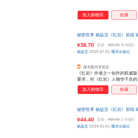
加入购物车
收藏
秘密世界 杨益言《红岩》前续 
¥38.70
定价：
¥59.80
(6.48折)
杨益言
/2025-07-01
/
重庆出版社
搜书图书专营店
《红岩》作者之一创作的权威版
要求，对《红岩》人物华子良的
界》，是《红岩》小说的前续。
加入购物车
收藏
界》为小说《红岩》做了很好的铺
象 红岩精神谱系下的革命人物中
头 形象，也有如刘国鋕的国民党
秘密世界 杨益言《红岩》前续 
象。作为革命者形象中的另一种典
新华书店 全新正版书籍 正规发
形象，与其他典型形象不同，他
¥44.40
定价：
¥59.80
(7.43折)
伪装，成功避开敌人猜疑，这就
杨益言
/2019-01-01
/
重庆出版社
虞我诈，对军统特务机关的双重
的各式秘密牢狱