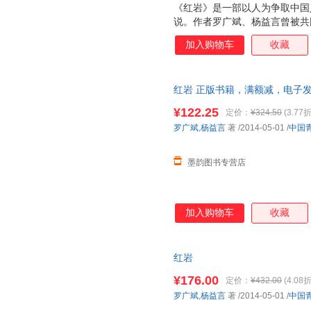
《红岩》是一部以人为争取中国
说。作者罗广斌、杨益言曾被共
里，亲身经历过敌人的种种野蛮
加入购物车
收藏
和直接的见证人，这两位作者在
进一步搜集整理先烈们的斗争事
时十年之久，完成了这部气势恢弘
红岩 正版书籍，满额减，电子
重庆处在黎明前黑暗的时刻。为
许云峰命甫志高建立沙坪书店，
¥122.25
定价：
¥324.50
(3.77折
到华蓥山根据地送药品。当她正
罗广斌
,
杨益言
著
/2014-05-01
/
中国
的丈夫、华蓥山纵队政委彭松涛
司令员“双
墨韵图书专营店
加入购物车
收藏
红岩
¥176.00
定价：
¥432.00
(4.08折
罗广斌
,
杨益言
著
/2014-05-01
/
中国