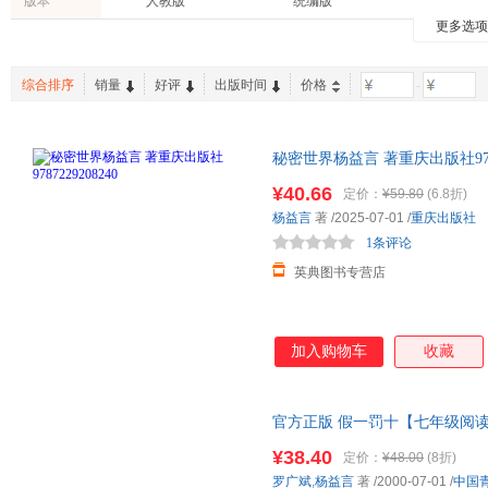
版本
人教版
统编版
凡尔纳
东尼·博赞
杨沫
更多选
综合排序
销量
好评
出版时间
价格
-
秘密世界杨益言 著重庆出版社97872
¥40.66
定价：
¥59.80
(6.8折)
杨益言
著
/2025-07-01
/
重庆出版社
1条评论
英典图书专营店
加入购物车
收藏
官方正版 假一罚十【七年级阅
命爱国主义教科书经典学校读物
¥38.40
定价：
¥48.00
(8折)
书目
罗广斌
,
杨益言
著
/2000-07-01
/
中国