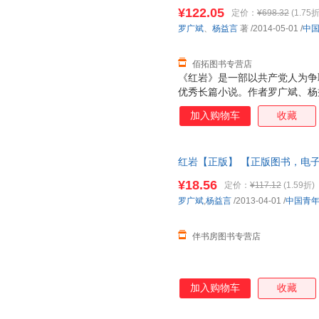
质售后，支持7天无理由退换】
¥122.05
定价：
¥698.32
(1.75折
罗广斌
、
杨益言
著
/2014-05-01
/
中
佰拓图书专营店
《红岩》是一部以共产党人为争
优秀长篇小说。作者罗广斌、杨
所”的集中营里，亲身经历过敌
加入购物车
收藏
生活。作为幸存者和最直接的见
烈火中永生》的基础上，进一步
炼，进行艺术再创造。历时十年
红岩【正版】 【正版图书，电
品。 1948年，在国民党统治
人运动，重庆地下党工人运动书
¥18.56
定价：
¥117.12
(1.59折)
党的备用联络站。 江姐受上级
罗广斌
,
杨益言
/2013-04-01
/
中国青
地想象未来的生活时，却发现自
害，人头被
伴书房图书专营店
加入购物车
收藏