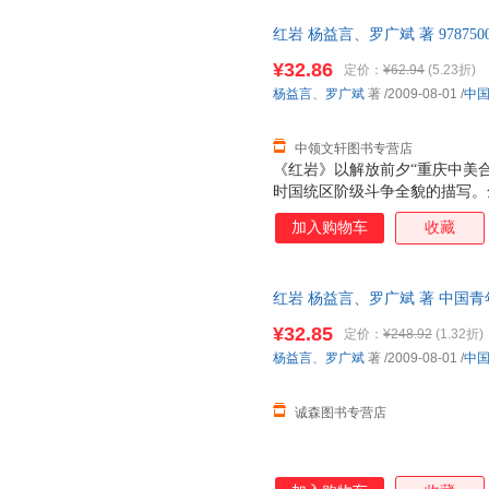
红岩 杨益言、罗广斌 著 97875
售后，支持7天无理由退换】
¥32.86
定价：
¥62.94
(5.23折)
杨益言
、
罗广斌
著
/2009-08-01
/
中
中领文轩图书专营店
《红岩》以解放前夕“重庆中美
时国统区阶级斗争全貌的描写。
争、重庆城内的学生运动和地下
加入购物车
收藏
的社会背景，形成纷繁的斗争场
的斗争情节把这三条斗争线索联
者为迎接全国解放，挫败敌人垂
红岩 杨益言、罗广斌 著 中国
度和深度再现了国民党统治行将
而非一套，电子发票。
时代风貌，成功地塑造了许云峰
¥32.85
定价：
¥248.92
(1.32折)
的英雄形象，光彩照人，感人至
杨益言
、
罗广斌
著
/2009-08-01
/
中
色，既揭示了他们的反动本质，
变化，善于刻画人物心理活
诚森图书专营店