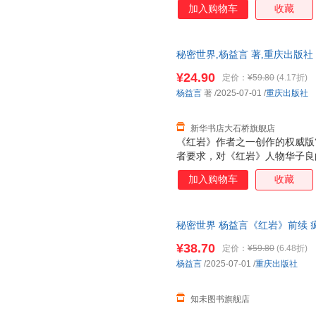
加入购物车
收藏
秘密世界,杨益言 著,重庆出版
票 多仓就近发货 85%城市次日送达
¥24.90
定价：
¥59.80
(4.17折)
杨益言
著
/2025-07-01
/
重庆出版社
新华书店大石桥旗舰店
《红岩》作者之一创作的权威版
者要求，对《红岩》人物华子良
世界》，是《红岩》小说的前续
加入购物车
收藏
世界》为小说《红岩》做了很好
形象红岩精神谱系下的革命人物
卜头”形象，也有如刘国鋕的国民
秘密世界 杨益言《红岩》前续
¥38.70
定价：
¥59.80
(6.48折)
杨益言
/2025-07-01
/
重庆出版社
知未图书旗舰店