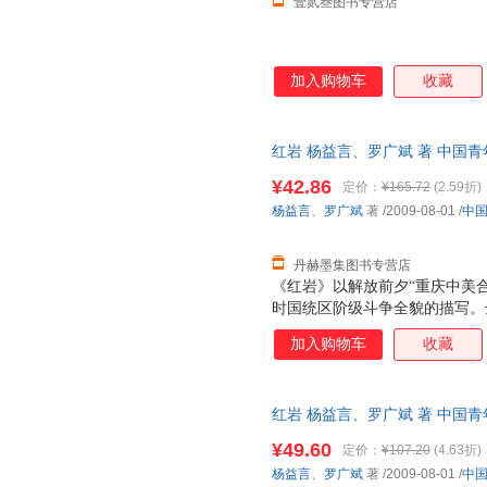
壹贰叁图书专营店
加入购物车
收藏
红岩 杨益言、罗广斌 著 中国青年出
售后，支持7天无理由退换】
¥42.86
定价：
¥165.72
(2.59折)
杨益言
、
罗广斌
著
/2009-08-01
/
中
丹赫墨集图书专营店
《红岩》以解放前夕“重庆中美
时国统区阶级斗争全貌的描写。
争、重庆城内的学生运动和地下
加入购物车
收藏
的社会背景，形成纷繁的斗争场
的斗争情节把这三条斗争线索联
者为迎接全国解放，挫败敌人垂
红岩 杨益言、罗广斌 著 中国
度和深度再现了国民党统治行将
而非一套，电子发票。
时代风貌，成功地塑造了许云峰
¥49.60
定价：
¥107.20
(4.63折)
的英雄形象，光彩照人，感人至
杨益言
、
罗广斌
著
/2009-08-01
/
中
色，既揭示了他们的反动本质，