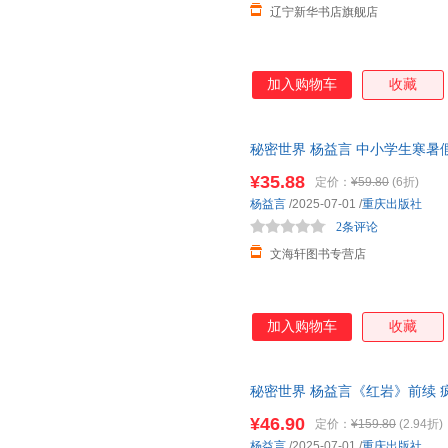
辽宁新华书店旗舰店
加入购物车
收藏
秘密世界 杨益言 中小学生寒暑
读物 青少年爱国主义教育经典 
¥35.88
定价：
¥59.80
(6折)
杨益言
/2025-07-01
/
重庆出版社
2条评论
文海轩图书专营店
加入购物车
收藏
秘密世界 杨益言《红岩》前续
¥46.90
定价：
¥159.80
(2.94折)
杨益言
/2025-07-01
/
重庆出版社