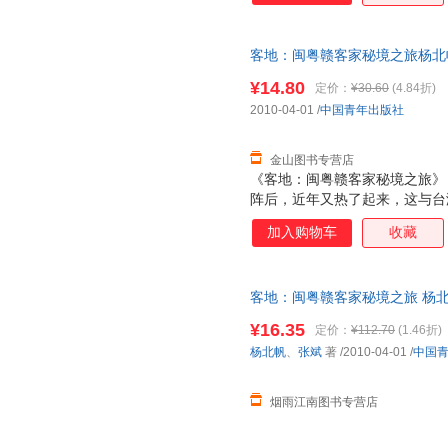
我们将重点集中在相对狭义的装
和空间构造等内容排除出去，将
客地：闽粤赣客家秘境之旅杨北帆、张
立性和独立的装饰内容，如之美
正版图书,下单速发,可开发票
完全抛开与建筑的关系而独立存
¥14.80
定价：
¥30.60
(4.84折)
有时它处在极显要的位置而已。
2010-04-01
/
中国青年出版社
题的相关内容细分出来，进行相
内的关系和总体的性质
金山图书专营店
《客地：闽粤赣客家秘境之旅》
阵后，近年又热了起来，这与台
也与客家对发展经济的渴求有关
加入购物车
收藏
的客家意识，于是我一有机会便
发现客家地区中有不逊于晋中的
的碉楼，有不逊于侗乡、浙南的
客地：闽粤赣客家秘境之旅 杨北
围龙屋、大围楼及由它们组成的
正版旧书，保证质量，此书为单
¥16.35
定价：
¥112.70
(1.46折)
杨北帆
、
张斌
著
/2010-04-01
/
中国
烟雨江南图书专营店