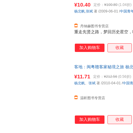
【正版书籍，可开发票，满额减
¥10.40
定价：
¥100.80
(1.04折)
杨北帆
,
张斌
著
/2009-06-01
/
中国青
丹纳赫图书专营店
重走先贤之路，梦回历史星空，
加入购物车
收藏
客地：闽粤赣客家秘境之旅 杨北
开发票，下单前请先咨询客服，
¥11.71
定价：
¥212.56
(0.56折)
杨北帆
、
张斌
著
/2010-04-01
/
中国
温昕图书专营店
加入购物车
收藏