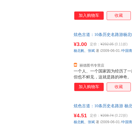
加入购物车
收藏
炫色古道：10条历史名路游杨北帆、
正版旧书，保证质量，此书为单
¥3.00
定价：
¥292.05
(0.11折)
杨北帆
、
张斌
著
/2009-06-01
/
中国
丽德图书专营店
一个人、一个国家因为经历了一
但也不鲜见，这就是路的神奇。
路上，烦恼的人变快乐了，空虚
加入购物车
收藏
人变健壮了，就知足了。 为了
现在走起来既有刺激性也有起码
路上的信息，但我们渴望这《炫
炫色古道：10条历史名路游 杨北帆、
行的人用来查资料的，而且是愿
社 【速开发票，优质售后，支
遇见的人和发生的事，路因何神
¥4.51
定价：
¥208.74
(0.22折)
让大家在选择出行的路线时，有
杨北帆
、
张斌
著
/2009-06-01
/
中国
心情一定要是轻松的，而带上一
信不会给人带来什么负