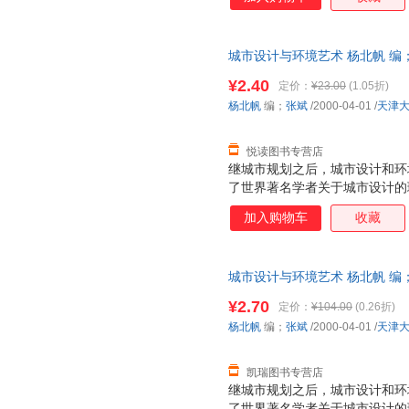
计作为一种概念，能影响人的思
具体设计中而提高技能。书中还
则。
城市设计与环境艺术 杨北帆 编
发票，优质售后，支持7天无理
¥2.40
定价：
¥23.00
(1.05折)
杨北帆
编；
张斌
/2000-04-01
/
天津
悦读图书专营店
继城市规划之后，城市设计和环
了世界著名学者关于城市设计的
生过程中的逻辑与哲理，强调城
加入购物车
收藏
计作为一种概念，能影响人的思
具体设计中而提高技能。书中还
则。
城市设计与环境艺术 杨北帆 编
持7天无理由退换】
¥2.70
定价：
¥104.00
(0.26折)
杨北帆
编；
张斌
/2000-04-01
/
天津
凯瑞图书专营店
继城市规划之后，城市设计和环
了世界著名学者关于城市设计的