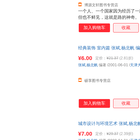
博源文轩图书专营店
一个人、一个国家因为经历了一
但也不鲜见，这就是路的神奇。
路上，烦恼的人变快乐了，空虚
加入购物车
收藏
人变健壮了，就知足了。 为了
现在走起来既有刺激性也有起码
路上的信息，但我们渴望这《炫
经典装饰 室内篇 张斌,杨北帆
行的人用来查资料的，而且是愿
仓发货，物流便捷，下单秒杀，
遇见的人和发生的事，路因何神
¥6.00
定价：
¥21.37
(2.81折)
让大家在选择出行的路线时，有
张斌
,
杨北帆
编著
/2001-06-01
/
天津
心情一定要是轻松的，而带上一
信不会给人带来什么负
硕享图书专营店
加入购物车
收藏
城市设计与环境艺术 张斌,杨北
三仓发货，物流便捷，下单秒杀
¥7.00
定价：
¥29.37
(2.39折)