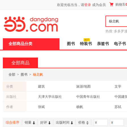
新
购物车
欢迎光临当当，请
登录
成为会员
窗
口
打
开
无
障
热搜:
多多罗
碍
传说
十日终
说
全部商品分类
图书
特装书
亲签书
电子书
明
页
面,
按
全部商品
Ctrl
加
波
全部
>
图书
>
杨北帆
浪
键
分类
建筑
旅游/地图
文学
打
开
医学
家庭/家居
历史
出版社
天津大学出版社
中国青年出版社
导
小说
盲
人民文学出版社
北京工业大学出版社
冶金工
作者
张斌
杨帆
苏轼
模
式
李维北
宝树
综合排序
销量
好评
出版时间
价格
-