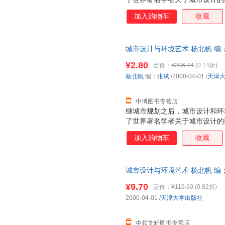
生过程中的逻辑与哲理，强调城
加入购物车
收藏
计作为一种概念，能影响人的思
具体设计中而提高技能。书中还
则。
城市设计与环境艺术 杨北帆 编；张斌
开发票，优质售后，支持7天无
¥2.80
定价：
¥206.44
(0.14折)
杨北帆
编；
张斌
/2000-04-01
/
天津
中博图书专营店
继城市规划之后，城市设计和环
了世界著名学者关于城市设计的
生过程中的逻辑与哲理，强调城
加入购物车
收藏
计作为一种概念，能影响人的思
具体设计中而提高技能。书中还
则。
城市设计与环境艺术 杨北帆 编；张斌
开发票，优质售后，支持7天无
¥9.70
定价：
¥119.60
(0.82折)
2000-04-01
/
天津大学出版社
中领文轩图书专营店