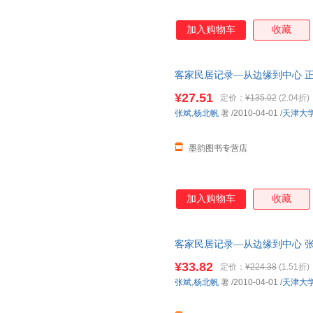
加入购物车
收藏
客家民居记录—从边缘到中心 
¥27.51
定价：
¥135.02
(2.04折)
张斌
,
杨北帆
著
/2010-04-01
/
天津大
墨韵图书专营店
加入购物车
收藏
客家民居记录—从边缘到中心 张
票】 正版旧书，保证质量，此
¥33.82
定价：
¥224.38
(1.51折)
张斌
,
杨北帆
著
/2010-04-01
/
天津大