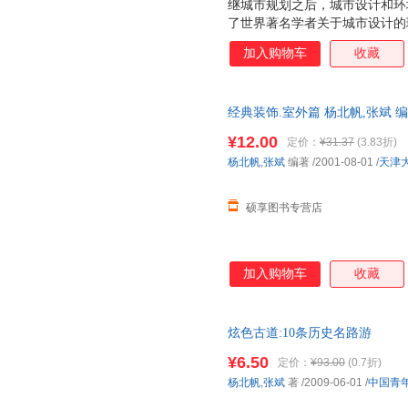
继城市规划之后，城市设计和环
了世界著名学者关于城市设计的
生过程中的逻辑与哲理，强调城
加入购物车
收藏
计作为一种概念，能影响人的思
具体设计中而提高技能。书中还
则。
经典装饰.室外篇 杨北帆,张斌
发货，物流便捷，下单秒杀，欢
¥12.00
定价：
¥31.37
(3.83折)
杨北帆
,
张斌
编著
/2001-08-01
/
天津
硕享图书专营店
加入购物车
收藏
炫色古道:10条历史名路游
¥6.50
定价：
¥93.00
(0.7折)
杨北帆
,
张斌
著
/2009-06-01
/
中国青