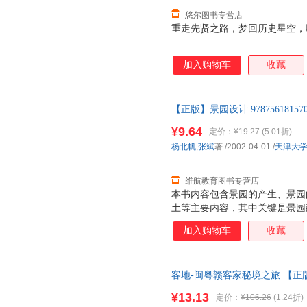
悠尔图书专营店
重走先贤之路，梦回历史星空，
加入购物车
收藏
【正版】景园设计 97875618
版图书下单即可
¥9.64
定价：
¥19.27
(5.01折)
杨北帆
,
张斌
著
/2002-04-01
/
天津大
维航教育图书专营店
本书内容包含景园的产生、景园
土等主要内容，其中关键是景园
加入购物车
收藏
客地-闽粤赣客家秘境之旅 【
¥13.13
定价：
¥106.26
(1.24折)