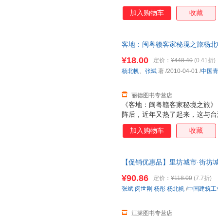
加入购物车
收藏
客地：闽粤赣客家秘境之旅杨北帆、张
正版旧书，保证质量，此书为单
¥18.00
定价：
¥448.40
(0.41折)
杨北帆
、
张斌
著
/2010-04-01
/
中国
丽德图书专营店
《客地：闽粤赣客家秘境之旅》
阵后，近年又热了起来，这与台
也与客家对发展经济的渴求有关
加入购物车
收藏
的客家意识，于是我一有机会便
发现客家地区中有不逊于晋中的
的碉楼，有不逊于侗乡、浙南的
【促销优惠品】里坊城市·街坊城
围龙屋、大围楼及由它们组成的
有优惠
¥90.86
定价：
¥118.00
(7.7折)
张斌
闵世刚
杨彤
杨北帆
/
中国建筑工
江莱图书专营店