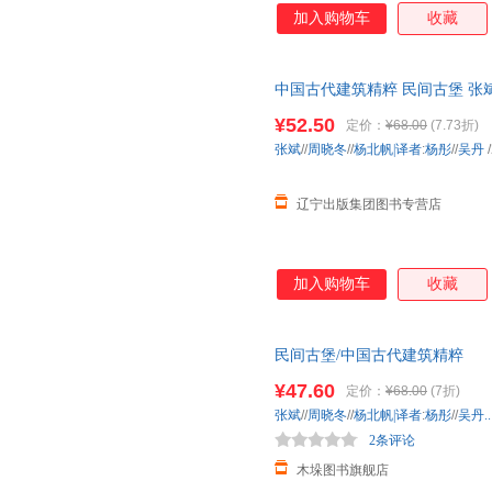
加入购物车
收藏
中国古代建筑精粹 民间古堡 张斌/
工业 【新华全新正版书籍】 正
¥52.50
定价：
¥68.00
(7.73折)
张斌
//
周晓冬
//
杨北帆|译者
:
杨彤
//
吴丹
/
辽宁出版集团图书专营店
加入购物车
收藏
民间古堡/中国古代建筑精粹
¥47.60
定价：
¥68.00
(7折)
张斌
//
周晓冬
//
杨北帆|译者
:
杨彤
//
吴丹..
2条评论
木垛图书旗舰店