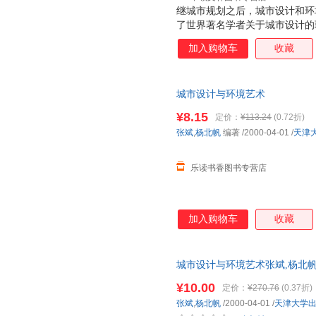
继城市规划之后，城市设计和环
了世界著名学者关于城市设计的
生过程中的逻辑与哲理，强调城
加入购物车
收藏
计作为一种概念，能影响人的思
具体设计中而提高技能。书中还
则。
城市设计与环境艺术
¥8.15
定价：
¥113.24
(0.72折)
张斌
,
杨北帆
编著
/2000-04-01
/
天津
乐读书香图书专营店
加入购物车
收藏
城市设计与环境艺术张斌,杨北
9787561812655 【正版
¥10.00
定价：
¥270.76
(0.37折)
换！】
张斌
,
杨北帆
/2000-04-01
/
天津大学