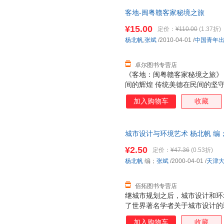
客地-闽粤赣客家秘境之旅
¥15.00
定价：
¥110.00
(1.37折)
杨北帆
,
张斌
/2010-04-01
/
中国青年
卓尔图书专营店
《客地：闽粤赣客家秘境之旅》
间的辉煌 传统美德在民间的坚守
的人文地理 陆海交汇凝聚的斑斓
加入购物车
收藏
有的心灵桃潭 推开那扇古老的
城市设计与环境艺术 杨北帆 编
后，支持7天无理由退换】
¥2.50
定价：
¥47.36
(0.53折)
杨北帆
编；
张斌
/2000-04-01
/
天津
佰拓图书专营店
继城市规划之后，城市设计和环
了世界著名学者关于城市设计的
生过程中的逻辑与哲理，强调城
加入购物车
收藏