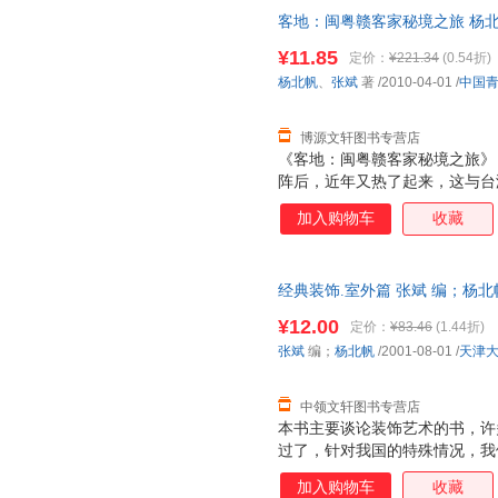
客地：闽粤赣客家秘境之旅 杨北帆、张
社 【速开发票，优质售后，支
¥11.85
定价：
¥221.34
(0.54折)
杨北帆
、
张斌
著
/2010-04-01
/
中国
博源文轩图书专营店
《客地：闽粤赣客家秘境之旅》
阵后，近年又热了起来，这与台
也与客家对发展经济的渴求有关
加入购物车
收藏
的客家意识，于是我一有机会便
发现客家地区中有不逊于晋中的
的碉楼，有不逊于侗乡、浙南的
经典装饰.室外篇 张斌 编；杨
杂的围龙屋、大围楼及由它们组
而非一套，支持7天无理由退换
¥12.00
定价：
¥83.46
(1.44折)
张斌
编；
杨北帆
/2001-08-01
/
天津
中领文轩图书专营店
本书主要谈论装饰艺术的书，许
过了，针对我国的特殊情况，我
性的原则。而对于这本主要谈室
加入购物车
收藏
筑学的界线。当然，广义的建筑