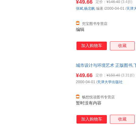
¥49.66
定价：
¥146.40
(3.4折)
张斌
,
杨北帆
编著
/2000-04-01
/
天津
兜宝图书专营店
编辑
加入购物车
收藏
城市设计与环境艺术 正版图书,
¥49.66
定价：
¥150.40
(3.31折)
2000-04-01
/
天津大学出版社
畅想悦读图书专营店
暂时没有内容
加入购物车
收藏