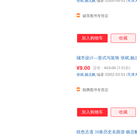
张斌
,
杨北帆
编著
/2000-04-01
/
天津
硕享图书专营店
加入购物车
收藏
城市设计—形式与装饰 张斌,杨
国三仓发货，物流便捷，下单秒
¥9.00
定价：
¥23.00
(3.92折)
张斌
,
杨北帆
编著
/2002-03-01
/
天津
聪腾图书专营店
加入购物车
收藏
炫色古道:10条历史名路游 杨北帆,张