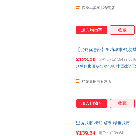
四季丰美图书专营店
加入购物车
收藏
【促销优惠品】里坊城市·街坊城
¥123.00
定价：
¥137.54
(8.95折
张斌
闵世刚
杨彤
杨北帆
/
中国建筑工
酷尔集图书专营店
加入购物车
收藏
里坊城市·街坊城市·绿色城市
¥139.64
定价：
¥139.64