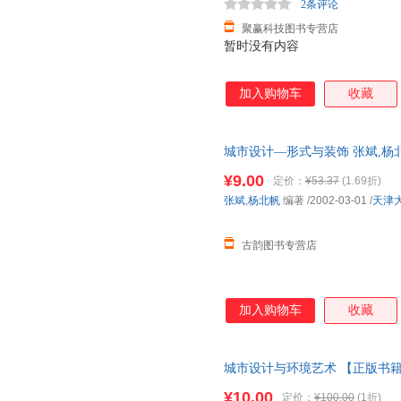
2条评论
聚赢科技图书专营店
暂时没有内容
加入购物车
收藏
城市设计—形式与装饰 张斌,杨
全国三仓发货，物流便捷，下单
¥9.00
定价：
¥53.37
(1.69折)
张斌
,
杨北帆
编著
/2002-03-01
/
天津
古韵图书专营店
加入购物车
收藏
城市设计与环境艺术 【正版书
¥10.00
定价：
¥100.00
(1折)