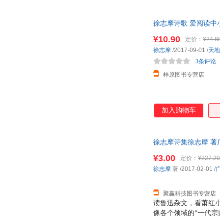
一本不可或缺的收藏
徐志摩诗歌 爱阅读
吧推荐小学生课外
¥10.90
定价：
¥24.8
徐志摩
/2017-09-01
/
天地
3条评论
梓原图书专营店
加入购物车
徐志摩诗集徐志摩 著广
¥3.00
定价：
¥227.20
徐志摩
著
/2017-02-01
/
聚赢科技图书专营店
读鲁迅杂文，看萧红
像各个领域的“一代宗