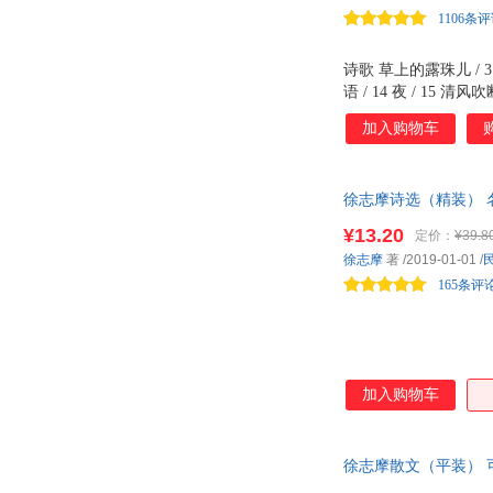
同心出版社
希望出版社
1106条
红旗出版社
金城出版社
中国广播电视出版社
新蕾出版社
诗歌 草上的露珠儿 / 3 
语 / 14 夜 / 15 
大众文艺出版社
辽宁人民出版社
天 / 35 希望的埋葬 /
加入购物车
海南出版社
漓江出版社
琴 / 49 默境 / 51 威尼
一个祈祷 / 73 康桥西野
中国广播影视出版社
浙江工商大学出版社
常州天宁寺闻礼忏声 / 8
广州出版社
内蒙古人民出版社
徐志摩诗选（精装）
94 沙扬娜拉十八首 / 9
集精装
¥13.20
定价：
¥39.8
徐志摩
著
/2019-01-01
/
165条评
加入购物车
徐志摩散文（平装）
名家青少年课外文学