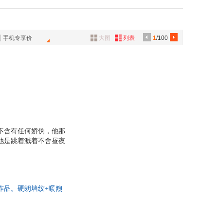
出版社
江苏人民出版社
陈寅恪
具
日报出版社
春风文艺出版社
品
山
张恨水
高校出版社
中国言实出版社
外
陶
孙犁
手机专享价
大图
列表
1
/100
品
古文化出版社
华夏出版社
李群
出版社
上海三联书店
林语堂
讯
人民出版社
上海古籍出版社
汐
季羡林
音
青少年出版社
煤炭工业出版社
伯
余世存
公
出版社
上海科学技术文献出版社
容若
穆旦
文艺出版社
广西人民出版社
器
仓央嘉措
人民出版社
广西民族出版社
不含有任何娇伪，他那
教育出版社
中国工人出版社
他是跳着溅着不舍昼夜
东北师范大学出版社
花山文艺出版社
古大学出版社
文化艺术出版社
安徽科学技术出版社
浙江摄影出版社
作品。硬朗墙纹+暖煦
人民出版社
北京工业大学出版社
黑龙江科学技术出版社
吉林出版集团