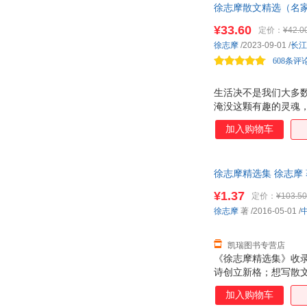
徐志摩散文精选（名家
爱、自由、美。 “生
¥33.60
定价：
¥42.0
徐志摩
/2023-09-01
/
长江
608条评
生活决不是我们大多
淹没这颗有趣的灵魂
感慨，徐志摩的人生
加入购物车
前所未有的自在体验
徐志摩精选集 徐志摩
¥1.37
定价：
¥103.50
徐志摩
著
/2016-05-01
/
凯瑞图书专营店
《徐志摩精选集》收
诗创立新格；想写散
对的徐志摩。他的一
加入购物车
的成熟便消失了。但