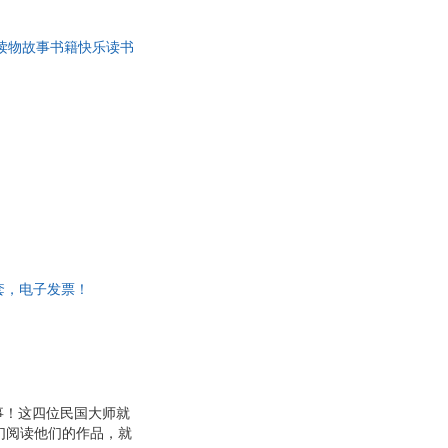
读物故事书籍快乐读书
一套，电子发票！
事！这四位民国大师就
们阅读他们的作品，就