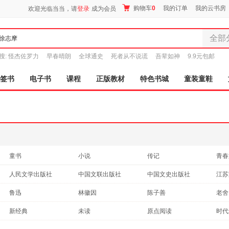
购物车
0
我的订单
我的云书房
欢迎光临当当，请
登录
成为会员
全部
全部分
搜:
怪杰佐罗力
早春晴朗
全球通史
死者从不说谎
吾辈如神
9.9元包邮
尾品汇
图书
签书
电子书
课程
正版教材
特色书城
童装童鞋
电子书
音像
影视
时尚美
母婴用
玩具
童书
小说
传记
青春
孕婴服
文化
法律
教材
哲学
人民文学出版社
中国文联出版社
中国文史出版社
江苏
童装童
管理
保健/养生
自然科学
政治
天津人民出版社
天地出版社
万卷出版公司
家居日
中国
鲁迅
林徽因
陈子善
老舍
旅游/地图
建筑
古籍
工具
家具装
民主与建设出版社
当代世界出版社
浙江人民出版社
湖南
郁达夫
伏尔泰
萧红
周国
新经典
未读
原点阅读
时代
其他
医学
亲子/家教
服装
中小
中国妇女出版社
北京理工大学出版社
吉林出版社
北京
蔡翔
林海音
波德莱尔
莎士
新世界青春
九天译文Empyrean Translation
中考45套题
鞋
农业/林业
孕产/胎教
日文原版书