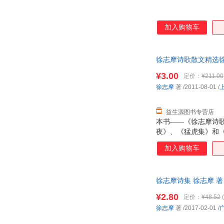
加入购物车
徐志摩诗歌散文精选徐志
发票！
¥3.00
定价：
¥211.00
徐志摩
著
/2011-08-01
/
益生源图书专营店
本书——《徐志摩诗
夜》、《猛虎集》和
摩的诗歌在艺术上音
加入购物车
的散文“流丽轻脆”，
的思想”，感情真挚
徐志摩诗集 徐志摩 
¥2.80
定价：
¥48.52
(
徐志摩
著
/2017-02-01
/