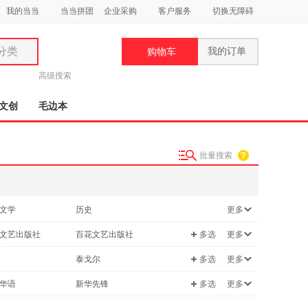
我的当当
当当拼团
企业采购
客户服务
切换无障碍
分类
我的订单
购物车
类
高级搜索
文创
毛边本
批量搜索
妆
品
文学
历史
更多
饰
/宗教
成功/励志
文艺出版社
百花文艺出版社
多选
更多
鞋
/军事
科普读物
用
画报出版社
北京联合出版公司
泰戈尔
多选
更多
书
两性关系
饰
文艺出版社
译林出版社
平
胡适
华语
新华先锋
多选
更多
学教科书
时尚/美妆
时代华文书局
北京燕山出版社
比亚
顾永棣