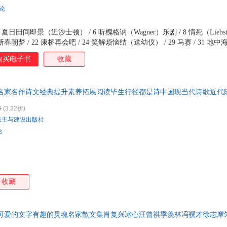
文汇出版社
线装书局
北京师范大学出版社
山东
评论
天天出版社
外文出版社
中信出版社
郑州
上海人民美术出版社
立信会计出版社
泰山出版社
岳麓
夏日田间即景（近沙士顿） / 6 听槐格讷（Wagner）乐剧 / 8 情死（Liebstch）
清风吹断春朝梦 / 22 康桥再会吧 / 24 笑解烦恼结（送幼仪） / 29 马赛 / 31 地
中国和平出版社
中国少年儿童出版社
中国戏剧出版社
 36 沙士顿重游随笔 / 39 小花篮（送卫礼贤先生） / 43 青年杂咏 / 45 月下
购买电子书
收藏
汕头大学出版社
海峡文艺出版社
新疆生产建设兵团出版社
汉语
市 / 54 无儿 / 56 你是谁呀？ / 58 诗 / 59 悲思 / 64 梦游埃及 / 66 春 / 68 
暮色 / 74 石虎胡同七号 / 77 幻想 / 79 月下雷峰影片 / 81 雷峰塔（杭白） /
凤凰出版社
吉林摄影出版社
湖北人民出版社
5 沪杭车中 / 87 自然与人生 / 88 一封信（给抱怨生活干燥的朋友） / 91 去
北京十月文艺出版社
南方出版社
知识出版社
贵州
 名家名作诗文经典提升素养拓展阅读毕生行径都是诗中国现当代诗歌近代
6 叫化活该 / 100 庐山小诗两首 / 101 在
0
(3.32折)
民主与建设出版社
论
收藏
 可爱的文字有趣的灵魂名家散文集肖复兴冰心汪曾祺季羡林冯骥才徐志摩
经典篇目畅销榜图书籍