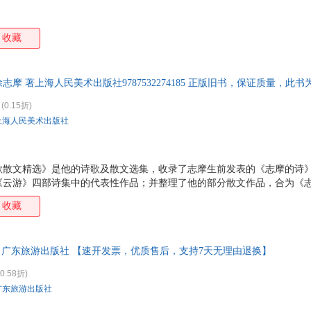
收藏
摩 著上海人民美术出版社9787532274185 正版旧书，保证质量，此
(0.15折)
上海人民美术出版社
歌散文精选》是他的诗歌及散文选集，收录了志摩生前发表的《志摩的诗
《云游》四部诗集中的代表性作品；并整理了他的部分散文作品，合为《
节匀整，节奏和谐，结构严谨，具有音乐美。他的诗歌，形式节奏铿然，
收藏
在白话中加入方言以及欧化成分，富于表现力，他的独抒性灵的歌咏大自然
，典雅丰赡，为人津津乐道。
著 广东旅游出版社 【速开发票，优质售后，支持7天无理由退换】
0.58折)
广东旅游出版社