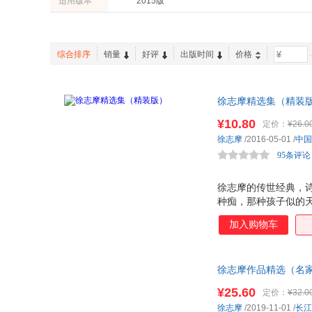
适用版本
2015版
云南人民出版社
古吴轩出版社
苏轼
柳永
四川辞书出版社
阳光出版社
罗曼罗兰
梁实秋
商务印书馆
中国青年出版社
海子
朱光潜
综合排序
销量
好评
出版时间
价格
-
二十一世纪出版社
台海出版社
梅子涵
傅浩
河南文艺出版社
崇文书局
崔钟雷
赵树理
安徽人民出版社
徐志摩精选集（精装
高等教育出版社
龚勋
陈武
重庆大学出版社
中国书籍出版社
¥10.80
定价：
¥26.0
冯至
陈钰
徐志摩
/2016-05-01
/
中国
中国纺织出版社
吉林文史出版社
夏丏尊
夏丐尊
95条评论
陕西师范大学出版社
济南出版社
刘东
梁启超
复旦大学出版社
北京日报出版社
爱因斯坦
徐志摩的传世经典，
长江少年儿童出版社
学林出版社
种痴，那种孩子似的
的一道生命水 。
五洲传播出版社
学习出版社
加入购物车
湖南人民出版社
黑龙江美术出版社
中国社会科学出版社
浙江人民美术出版社
徐志摩作品精选（名
世界图书出版公司
四川美术出版社
木纹装帧，全方位展
¥25.60
定价：
¥32.0
东方出版社
经济日报出版社
徐志摩
/2019-11-01
/
长江