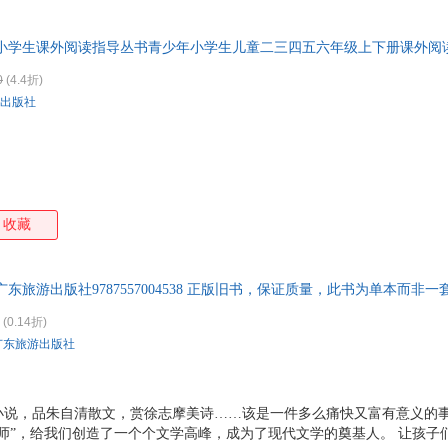
本。
中小学生课外阅读指导丛书青少年小学生儿童二三四五六年级上下册课外阅
0
(4.4折)
出版社
收藏
东旅游出版社9787557004538 正版旧书，保证质量，此书为单本而非
(0.14折)
广东旅游出版社
小说，品朱自清散文，赏徐志摩美诗……该是一件多么痛快又富有意义的
师”，给我们创造了一个个文学高峰，成为了现代文学的奠基人。 让孩子