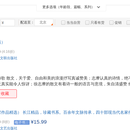
哈尔滨出版社
中央编译出版社
安徽文艺出版社
青岛
立人
尼采
王开岭
蒙田
箱包皮
更多选项（年龄段、篇幅、系列）
群言出版社
西苑出版社
团结出版社
光明
冰心
艾青
朱生豪
手表饰
许地
京华出版社
华文出版社
作家出版社
江西
运动户
周作人
戴望舒
余秋雨
叶圣
配送至：
北京
当当自营
只看有货
促销
太白文艺出版社
百花洲文艺出版社
花城出版社
汽车用
内蒙
卞之琳
汪曾祺
茅盾
刘伟
特卖
预售
入驻商家
食品
中国致公出版社
南海出版公司
浙江古籍出版社
群众
余光中
赵芳芳
叶芝
许钧
手机通
版）
上海书店出版社
湖南少年儿童出版社
中华书局
四川
郑林
杨洋
刘炜
凌小
数码影
现代出版社
中国国际广播出版社
上海远东出版社
新疆
0
(4.16折)
曹文轩
巴金
袁珂
俞平
电脑办
文联出版社
北京大学出版社
陕西人民出版社
吉林大学出版社
重庆
王国维
汪国真
舒婷
大家电
纳兰
华中师范大学出版社
武汉出版社
黄山书社
山东
家用电
李叔同
李德津
丰子恺
废名
中国对外翻译出版公司
北京出版社
国际文化出版公司
山西
诗歌 散文，关于爱、自由和美的浪漫抒写真诚赞美；志摩认真的诗情，绝
北方妇女儿童出版社
远方出版社
内蒙古少年儿童出版社
江西
天真实能令人惊讶；徐志摩的散文有着诗一般的语言与意境，朱自清盛赞 
上海社会科学院出版社
华东师范大学出版社
南京大学出版社
收藏
广东旅游出版社
中国盲文出版社
东方出版中心
内蒙
齐鲁书社
中华工商联合出版社
九州出版社
家作品精选） 长江精品，珍藏书系。百余年文脉传承，四十部现当代名家
少年儿童出版社
辽宁美术出版社
江苏美术出版社
福建
现现当代经典作家的创作风貌。
¥15.99
0
(8折)
电子书：
人民日报出版社
山东人民出版社
吉林人民出版社
文艺出版社