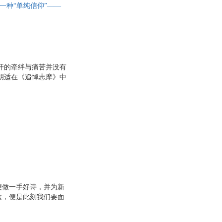
一种“单纯信仰”——
本。”
开的牵绊与痛苦并没有
胡适在《追悼志摩》中
了徐志摩从肉体到心灵
了你的性灵。
便做一手好诗，并为新
这，便是此刻我们要面
甚至没来得及领略中年
经典作品的精选集，是