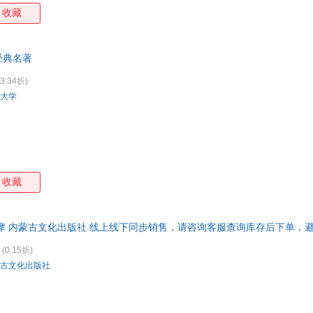
流中沐浴一番，获得“脱胎换骨”的机会。他们的精神天地，一定会因此更
收藏
经典名著
3.34折)
大学
收藏
摩 内蒙古文化出版社 线上线下同步销售，请咨询客服查询库存后下单，
(0.15折)
古文化出版社