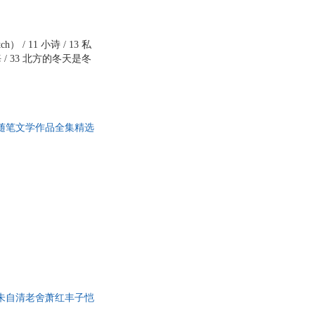
画报出版社
海豚出版社
大学出版社
三环出版社
书社
中州古籍出版社
 / 11 小诗 / 13 私
中海 / 33 北方的冬天是冬
浙江少年儿童出版社
河北人民出版社
待杜鹃不来 / 48 月夜听
大词典出版社
长城出版社
破庙 / 70 雀儿，雀儿 / 72
 82 灰色的人生 / 83
黑龙江少年儿童出版社
海天出版社
吧 / 93 留别日本 /
人民出版社
随笔文学作品全集精选
朱自清老舍萧红丰子恺