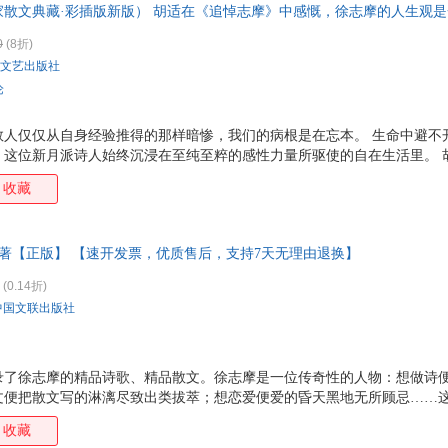
散文典藏·彩插版新版） 胡适在《追悼志摩》中感慨，徐志摩的人生观是
活决不是我们大多数人仅仅从自身经验推得的那样暗惨，我们的病根是在忘
0
(8折)
文艺出版社
论
数人仅仅从自身经验推得的那样暗惨，我们的病根是在忘本。 生命中避不
，这位新月派诗人始终沉浸在至纯至粹的感性力量所驱使的自在生活里。 
观是一种 单纯信仰 爱、自由、美。康桥独绝于尘世之外的自然气息赐予
收藏
， 大自然的优美、宁静，调谐在这星光与波光的默契只能够不期然的淹入
 著【正版】 【速开发票，优质售后，支持7天无理由退换】
(0.14折)
中国文联出版社
录了徐志摩的精品诗歌、精品散文。徐志摩是一位传奇性的人物：想做诗
文便把散文写的淋漓尽致出类拔萃；想恋爱便爱的昏天黑地无所顾忌……
生没有惊天动地的丰功伟业，那短暂的如同一缕飘向天空的轻烟的人生，
收藏
即便如此，他却被长久地谈论着而为人们所不忘！《徐志摩精选集》是他