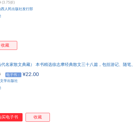
0
(3.75折)
山西人民出版社发行部
论
收藏
当代名家散文典藏） 本书精选徐志摩经典散文三十八篇，包括游记、随笔
¥22.00
0
电子书：
文学出版社
论
购买电子书
收藏