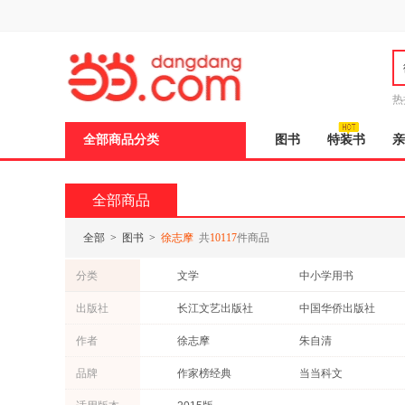
新
窗
口
打
开
无
障
热
碍
说
全部商品分类
图书
特装书
亲
明
页
面,
按
全部商品
Ctrl
加
波
全部
>
图书
>
徐志摩
共
10117
件商品
浪
键
分类
文学
中小学用书
打
开
社会科学
考试
出版社
长江文艺出版社
中国华侨出版社
导
外语
艺术
盲
中国友谊出版社
四川文艺出版社
作者
徐志摩
朱自清
模
动漫/幽默
港台圖書
式
时代文艺出版社
浙江文艺出版社
沈从文
拜伦
品牌
作家榜经典
当当科文
心理学
工业技术
新世界出版社
北方文艺出版社
毕淑敏
纪伯伦
ptpress摄影客
有容书邦
计算机/网络
经济