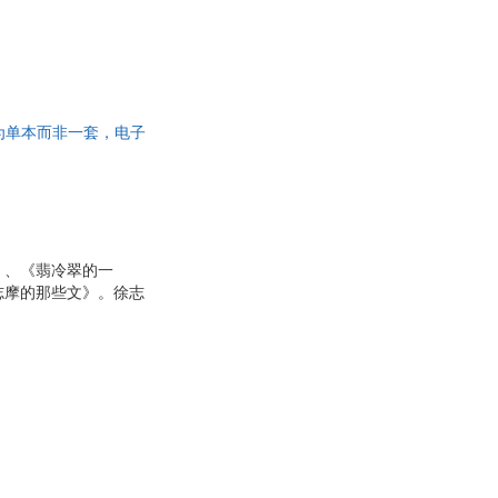
书为单本而非一套，电子
》、《翡冷翠的一
志摩的那些文》。徐志
又具有建筑美。徐志摩
的文章着力表现“真纯