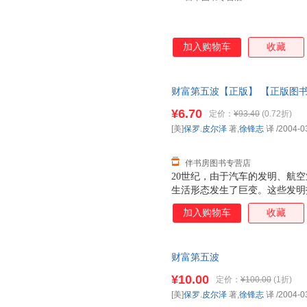
加入购物车
收藏
财富第五波【正版】 【正版图
¥6.70
定价：
¥93.40
(0.72折)
[美]
保罗.皮尔泽
著,
徐锋志
译
/2004-0
伴书房图书专营店
20世纪，由于汽车的发明、航
生活形态发生了巨变。这些发明
投资人累积了富可敌国的财富。
加入购物车
收藏
覆我们的生活，并在往后10年
财富第五波
¥10.00
定价：
¥100.00
(1折)
[美]
保罗.皮尔泽
著,
徐锋志
译
/2004-0