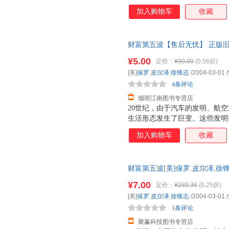
投资人累积了富可敌国的财富。
加入购物车
收藏
覆我们的生活，并在往后10年
财富第五波【售后无忧】 正版
发票！
¥5.00
定价：
¥90.00
(0.56折)
[美]
保罗.皮尔泽
,
徐锋志
/2004-03-01
/
4条评论
烟雨江南图书专营店
20世纪，由于汽车的发明、航
生活形态发生了巨变。这些发明
投资人累积了富可敌国的财富。
加入购物车
收藏
覆我们的生活，并在往后10年
财富第五波[美]保罗.皮尔泽,徐锋志
【正版原版旧图书，保证质量，
¥7.00
定价：
¥280.36
(0.25折)
[美]
保罗.皮尔泽
,
徐锋志
/2004-03-01
/
1条评论
聚赢科技图书专营店