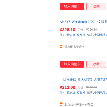
加入购物车
收藏
ANSYS Workbench 202
ansys 2022软件书籍仿真 
¥226.10
定价：
¥226.10
熊彬
,
徐志锋
,
蔡红柱
, 编著
/
中国地质
善水图书专营店
加入购物车
收藏
【认准正版 量大优惠】ANSYS W
解 全2册 有限 分析ansys 正
¥213.00
定价：
¥213.00
熊彬
,
徐志锋
,
蔡红柱
, 编著
/
中国地质
北京格林美图书专营店