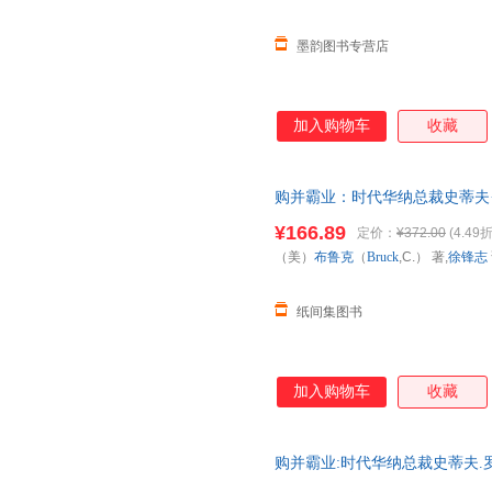
墨韵图书专营店
加入购物车
收藏
购并霸业：时代华纳总裁史蒂夫·
¥166.89
定价：
¥372.00
(4.49折
（美）
布鲁克
（
Bruck
,C.） 著,
徐锋志
纸间集图书
加入购物车
收藏
购并霸业:时代华纳总裁史蒂夫.罗
作 徐锋志 译者 华夏出版社 【