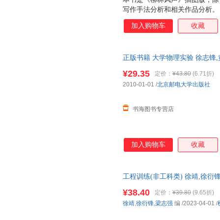
写作手法分析和相关作品分析。
典童话。肯尼斯·格雷厄姆通过
加入购物车
收藏
四个角色：鼹鼠、河鼠、蟾蜍、
失勇敢，獾沉稳睿智，每个动物
实的友谊。柳林间的轻声细语，
正版书籍 大学物理实验 徐志锋
邸里的热血拼杀，四个朋友同甘
票 七天无理由退货让您购物无
个角色都获得了成长，*终迎来
¥29.35
定价：
¥43.80
(6.71折)
2010-01-01
/
北京邮电大学出版社
书海图书专营店
加入购物车
收藏
工程训练(非工科类) 徐靖,徐衍锋,梁
正版全新书籍 多仓发货 正规发
¥38.40
定价：
¥39.80
(9.65折)
徐靖
,
徐衍锋
,
梁志强
编
/2023-04-01
/