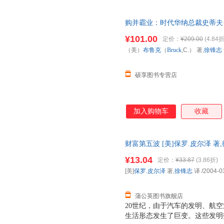
购并霸业：时代华纳总裁史蒂夫·
布鲁克（Bruck,C.） 著,徐
¥101.00
定价：
¥209.00
(4.84折
杀，欢迎选购！
（美）
布鲁克
（
Bruck
,C.） 著,
徐锋志
硕享图书专营店
加入购物车
收藏
财富第五波 [美]保罗.皮尔泽 
荐，正版现货，全国三仓就近发
¥13.04
定价：
¥33.87
(3.86折)
[美]
保罗.皮尔泽
著,
徐锋志
译
/2004-0
蒲公英图书旗舰店
20世纪，由于汽车的发明、航
生活形态发生了巨变。这些发明