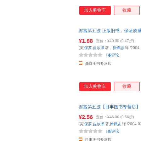
加入购物车
收藏
财富第五波 正版旧书，保证质
¥1.88
定价：
¥40.00
(0.47折)
[美]
保罗.皮尔泽
著，
徐锋志
译
/2004-
1条评论
鼎鑫图书专营店
加入购物车
收藏
财富第五波【目丰图书专营店】
套，电子发票。
¥2.56
定价：
¥46.00
(0.56折)
[美]
保罗.皮尔泽
著,
徐锋志
译
/2004-0
1条评论
目丰图书专营店