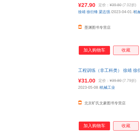
85%城市次日达，团购优惠咨询
¥27.90
定价：
¥39.80
(7.02折)
徐靖
徐衍锋
梁志强
/2023-04-01
/
机
墨渊图书专营店
加入购物车
收藏
工程训练（非工科类） 徐靖 徐
¥31.00
定价：
¥39.80
(7.79折)
2023-05-08
/
机械工业
北京旷氏文豪图书专营店
加入购物车
收藏