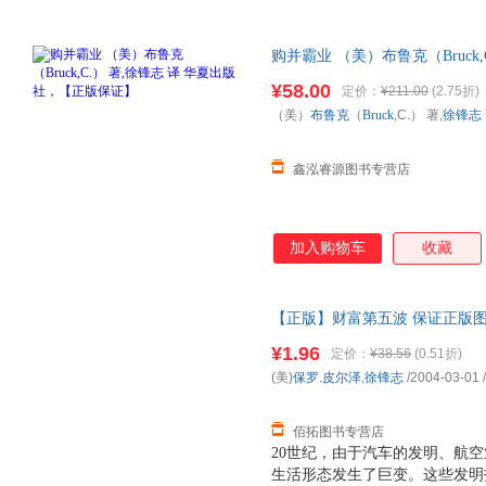
购并霸业 （美）布鲁克（Bruck
证】 全国三仓发货，物流便捷
¥58.00
定价：
¥211.00
(2.75折)
（美）
布鲁克
（
Bruck
,C.） 著,
徐锋志
鑫泓睿源图书专营店
加入购物车
收藏
【正版】财富第五波 保证正版图书 
¥1.96
定价：
¥38.56
(0.51折)
(美)
保罗.皮尔泽
,
徐锋志
/2004-03-01
/
佰拓图书专营店
20世纪，由于汽车的发明、航
生活形态发生了巨变。这些发明