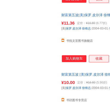
覆我们的生活，并在往后10年
财富第五波[美]保罗.皮尔泽 徐
房,消毒发货,品质保障.套装单售
¥11.36
定价：
¥16.80
(6.77折)
[美]
保罗.皮尔泽
徐锋志
/2004-03-01
/
书悦文宣图书旗舰店
加入购物车
收藏
财富第五波 [美]保罗.皮尔泽 
¥10.00
定价：
¥16.80
(5.96折)
[美]
保罗.皮尔泽
徐锋志
/2004-03-01
/
书径图书专营店