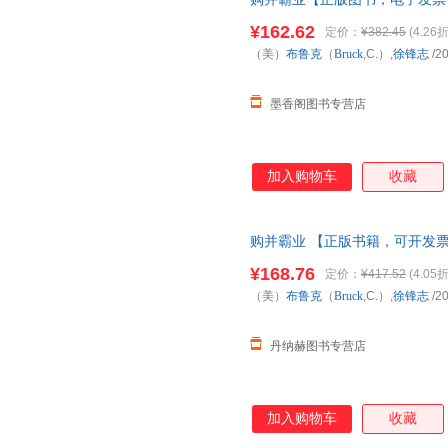
¥162.62
定价：
¥382.45
(4.26折
（美）
布鲁克
（
Bruck
,C.）,
徐锋志
/2
墨香阁图书专营店
加入购物车
收藏
购并霸业 【正版书籍，可开发
¥168.76
定价：
¥417.52
(4.05折
（美）
布鲁克
（
Bruck
,C.）,
徐锋志
/2
丹纳赫图书专营店
加入购物车
收藏