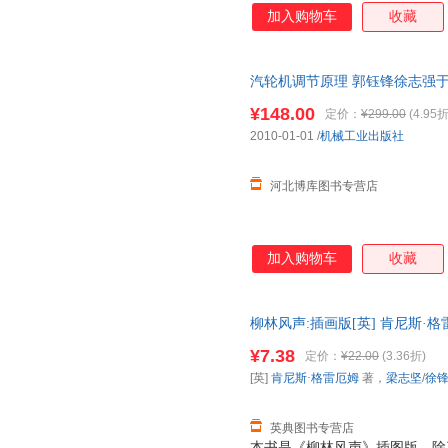
投资人累积了富可敌国的财富。
加入购物车
收藏
覆我们的生活，并在往后10年
汽轮机调节原理 郭钰锋徐志强于
¥148.00
定价：
¥299.00
(4.95折
2010-01-01
/
机械工业出版社
河北博库图书专营店
加入购物车
收藏
柳林风声:插画版[英] 肯尼斯·
9787506869003
¥7.38
定价：
¥22.00
(3.36折)
[英]
肯尼斯·格雷厄姆
著，
梁志坚
/
徐
英典图书专营店
本书是《柳林风声》插图版，除