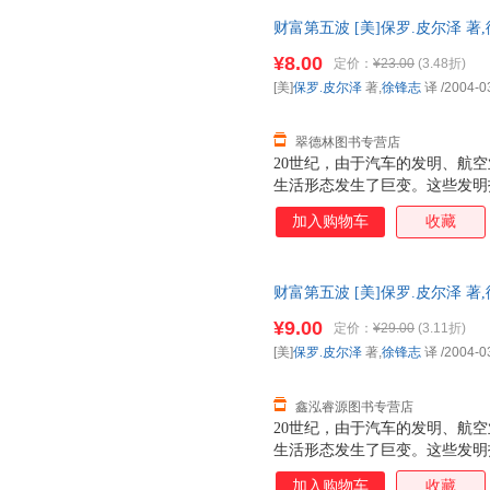
财富第五波 [美]保罗.皮尔泽 
全国三仓发货，物流便捷，下单
¥8.00
定价：
¥23.00
(3.48折)
[美]
保罗.皮尔泽
著,
徐锋志
译
/2004-0
翠德林图书专营店
20世纪，由于汽车的发明、航
生活形态发生了巨变。这些发明
投资人累积了富可敌国的财富。
加入购物车
收藏
覆我们的生活，并在往后10年
财富第五波 [美]保罗.皮尔泽 
货，物流便捷，下单秒杀，欢迎
¥9.00
定价：
¥29.00
(3.11折)
[美]
保罗.皮尔泽
著,
徐锋志
译
/2004-0
鑫泓睿源图书专营店
20世纪，由于汽车的发明、航
生活形态发生了巨变。这些发明
投资人累积了富可敌国的财富。
加入购物车
收藏