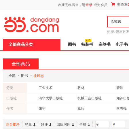
新
购物车
欢迎光临当当，请
登录
成为会员
窗
口
打
开
无
障
热搜:
怪杰佐
碍
谎
吾辈如神
说
全部商品分类
图书
特装书
亲签书
电子书
明
页
面,
按
全部商品
Ctrl
加
波
全部
>
图书
>
徐锋志
浪
键
分类
工业技术
教材
管理
打
开
社会科学
烹饪/美食
医学
出版社
清华大学出版社
机械工业出版社
知识出
导
文学
中小学用书
建筑
盲
社会科学文献出版社
西南交通大学出版社
浙江大
作者
张宇
葛欣
李志锋
模
经济
心理学
艺术
式
浙江工商大学出版社
四川人民出版社
高等教
谭徐锋
郑建邦
陈锋
小说
童书
亲子/家
中国社会科学出版社
北京邮电大学出版社
化学工
综合排序
销量
好评
出版时间
价格
-