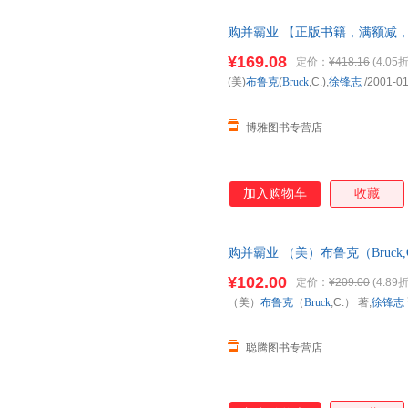
购并霸业 【正版书籍，满额减
¥169.08
定价：
¥418.16
(4.05折
(美)
布鲁克
(
Bruck
,C.),
徐锋志
/2001-01
博雅图书专营店
加入购物车
收藏
购并霸业 （美）布鲁克（Bruck
国三仓发货，物流便捷，下单秒
¥102.00
定价：
¥209.00
(4.89折
（美）
布鲁克
（
Bruck
,C.） 著,
徐锋志
聪腾图书专营店