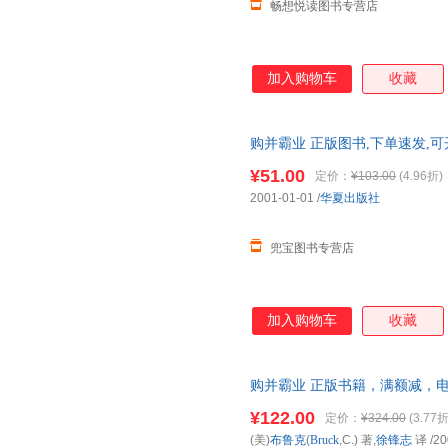
畅想悦读图书专营店
加入购物车
收藏
购并霸业 正版图书,下单速发,
¥51.00
定价：
¥103.00
(4.96折)
2001-01-01
/
华夏出版社
兜宝图书专营店
加入购物车
收藏
购并霸业 正版书籍，满额减，
¥122.00
定价：
¥324.00
(3.77折
(美)
布鲁克
(
Bruck
,C.) 著,
徐锋志
译
/20