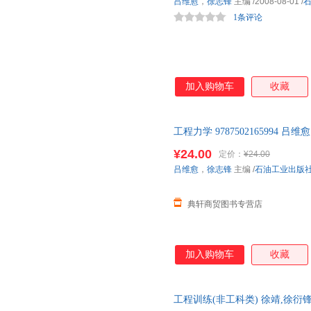
吕维愈
，
徐志锋
主编
/2008-08-01
/
1条评论
加入购物车
收藏
工程力学 9787502165994
¥24.00
定价：
¥24.00
吕维愈
，
徐志锋
主编
/
石油工业出版
典轩商贸图书专营店
加入购物车
收藏
工程训练(非工科类) 徐靖,徐衍