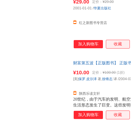
¥29.00
定价：
¥29.00
2001-01-01
/
华夏出版社
红之新图书专营店
加入购物车
收藏
财富第五波【正版图书】 正版
¥10.00
定价：
¥100.00
(1折)
[美]
保罗.皮尔泽
著,
徐锋志
译
/2004-0
陕西乐读文轩
20世纪，由于汽车的发明、航
生活形态发生了巨变。这些发明
投资人累积了富可敌国的财富。
加入购物车
收藏
覆我们的生活，并在往后10年