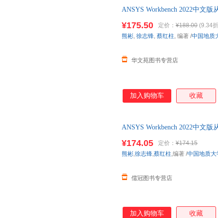
ANSYS Workbench 202
ansys 2022软件书籍仿真
¥175.50
定价：
¥188.00
(9.34折
熊彬
,
徐志锋
,
蔡红柱
, 编著
/
中国地质
华文苑图书专营店
加入购物车
收藏
ANSYS Workbench 202
ansys 2022软件书籍仿真 温
¥174.05
定价：
¥174.15
分书籍卖价高于定价 介者慎拍.
熊彬
,
徐志锋
,
蔡红柱
,编著
/
中国地质大
儒冠图书专营店
加入购物车
收藏