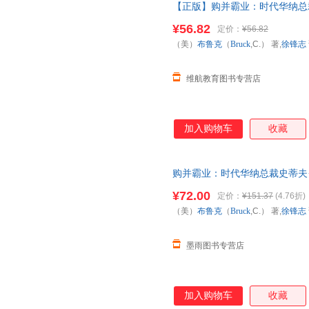
【正版】购并霸业：时代华纳总裁
书 （美）布鲁克（Bruck,C.
¥56.82
定价：
¥56.82
再下单！
（美）
布鲁克
（
Bruck
,C.） 著,
徐锋志
维航教育图书专营店
加入购物车
收藏
购并霸业：时代华纳总裁史蒂夫·
布鲁克（Bruck,C.） 著,徐
¥72.00
定价：
¥151.37
(4.76折)
杀，欢迎选购！
（美）
布鲁克
（
Bruck
,C.） 著,
徐锋志
墨雨图书专营店
加入购物车
收藏