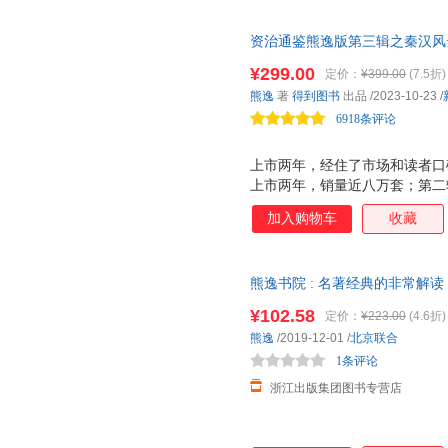
资治通鉴熊逸版第三辑之秦汉风
今中外皆贯通，历史也是家常话
¥299.00
定价：
¥399.00
(7.5折)
纷纷登场，重大历史事件逐一呈
熊逸
著
得到图书
出品
/2023-10-23
/
版《资治通鉴》，一起走进秦亡
6918条评论
上市两年，经住了市场和读者口
上市两年，销量近八万套；第二
分都在9分以上。 前两辑没读
加入购物车
收藏
汉兴的精彩历史，其中有你非常
胜、吴广、刘邦、项羽、韩信等
鸿门宴、霸王别姬等）。跟随熊
熊逸书院 : 名著经典的非常解
悉的这段历史重走一遍。 延续第
抓手，用 串讲 的方式解读经
¥102.58
定价：
¥223.00
(4.6折)
的学术进展和考古发现，提出问
熊逸
/2019-12-01
/
北京联合
本人更开阔，而你也可以站在作
1条评论
本人就是这套书最有力
浙江出版集团图书专营店