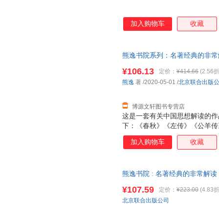
加入购物车
收藏
熊逸书院系列：名著经典的非常
9787559636485 北京联
¥106.13
定价：
¥414.66
(2.56折
换】
熊逸
著
/2020-05-01
/
北京联合出版
博源文轩图书专营店
这是一套有关中国思想解读的作
下：《春秋》《左传》《公羊传
《仪礼》《礼记》《周礼》《大
加入购物车
收藏
《庄子》《荀子》《管子》《国
渊明集》《李太白集》《杜工部
《近思录》《传习录》《三国志
熊逸书院 : 名著经典的非常解
菩萨本愿经》《人间词话》《红
版，可开发票
利特残篇》――为战争和杀戮所
¥107.59
定价：
¥223.00
(4.83折
昔底德《希腊罗马名人传》――
北京联合出版公司
由》―― 弥尔顿《圣诞欢歌》
《形而上学》《政治学》――亚