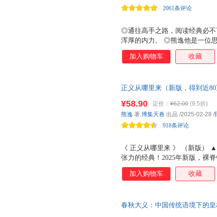
2061条评论
◎通往高手之路，阅读经典必不
浑厚的内力。 ◎熊逸他是一位
的真名，他的知识图谱跨度极大
加入购物车
收藏
精通。他在得到开了三门课程，
人间词话的哲学基础》是一部诚
无法歌唱天堂或地狱，我无法减
正义从哪里来（新版，得到近8
的死神，无法招回那过去岁月的
作，公平正义比太阳还要有光辉
法使你对未来重新生起希望，我
¥58.90
定价：
¥62.00
(9.5折)
张力的经典神作，公平正义比太
《大地乐园》（节选，朱次榴译
熊逸
著,
博集天卷
出品
/2025-02-28
/
思维的边界，触达人性的涯岸，
诗打动，那么，我这本书，应该
918条评论
的心灵地图
《 正义从哪里来 》 （新版）
张力的经典！2025年新版，裸
逸，得到APP近80万总订阅课
加入购物车
收藏
数十年中外历史文化研究之功，
太阳还要有光辉！ 贪欲、暴力
是我们每个人都会遇到的。大到
春秋大义：中国传统语境下的皇
题，这是个充满矛盾的世界。 
秋》代表中国精神的政治哲学至高
义与幸福、公平、道德、文化、