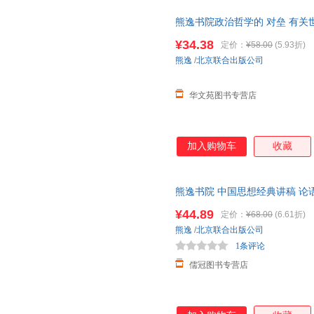
熊逸书院政治哲学的 对垒 有
理哲学与人生之间的联系哲学知
¥34.38
定价：
¥58.00
(5.93折)
熊逸
/
北京联合出版公司
华文苑图书专营店
加入购物车
收藏
熊逸书院 中国思想经典讲稿 论
学入门通俗读物中国哲学书籍 温
¥44.89
定价：
¥68.00
(6.61折)
发货 部分书籍卖价高于定价 介
熊逸
/
北京联合出版公司
1条评论
儒冠图书专营店