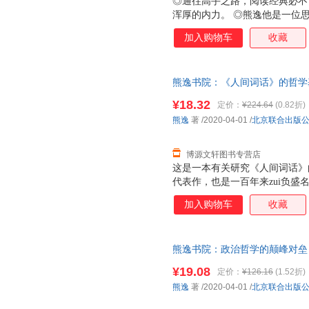
◎通往高手之路，阅读经典必不
浑厚的内力。 ◎熊逸他是一位
的真名，他的知识图谱跨度极大
加入购物车
收藏
精通。他在得到开了三门课程，
呆板文风完全不同，这是一部流
与哲学的颠峰对垒》是一部诚意
熊逸书院：《人间词话》的哲学基础 熊
之后你会发现，那些分立的学科
公司 【速开发票，优质售后，
体。这种求知的旅程更像是过关
¥18.32
定价：
¥224.64
(0.82折)
往今来*流的智者对话、交锋，
熊逸
著
/2020-04-01
/
北京联合出版
功，再挑战下一名高手。
博源文轩图书专营店
这是一本有关研究《人间词话》
代表作，也是一百年来zui负
与中西学术之交，王国维用中国
加入购物车
收藏
照下，发前人所未见，细致入微
熊逸书院：政治哲学的颠峰对垒 
理由退换】
¥19.08
定价：
¥126.16
(1.52折)
熊逸
著
/2020-04-01
/
北京联合出版