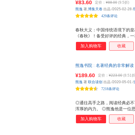
¥83.60
定价：
¥88.00
(9.5折)
万总订阅课程主理人、思想隐士
中外代表哲人的相关思想，比如
熊逸
著,
博集天卷
出品
/2025-02-28
/
文化，生动解读《春秋》微言大
拉底、柏拉图、亚里士多德、蒙
429条评论
特有熊氏幽默，过瘾悦读体验
康德、涂尔干、罗素、
春秋大义：中国传统语境下的皇
《春秋》！备受好评的经典，一
重要的代表作！宏大架构，博引
加入购物车
收藏
熊逸，得到APP近80万总订阅
十年中国历史、传统文化研究，
国。 ▲《春秋》在中国古代长
熊逸书院 : 名著经典的非常解
一由孔子亲手编撰的儒家经典，
栏《熊逸书院》首次结集成书。
群经的朱熹都退避三合。 ▲熊
¥189.60
定价：
¥223.00
(8.51折
钢、俞敏洪推荐。
化，以严肃态度、幽默笔法解读
熊逸
著
联合读创
出品
/2020-05-01
/
国基因。 ▲熊逸从唐朝一桩谋
7218条评论
实考据和缜密逻辑
◎通往高手之路，阅读经典必不
浑厚的内力。 ◎熊逸他是一位
的真名，他的知识图谱跨度极大
加入购物车
收藏
精通。他在得到开了三门课程，
呆板文风完全不同，这是一部流畅
经典的非常解读，中西思想的交