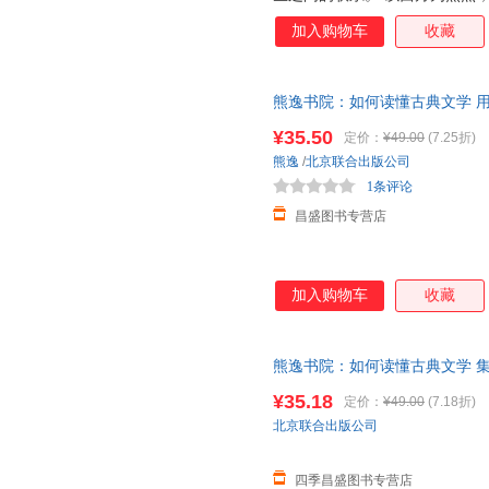
者提供一个哲学、以及怎样应用
加入购物车
收藏
逻辑方法。给喜爱哲学的读者充
熊逸书院：如何读懂古典文学 
言解读（正版包邮） 正版书店 
¥35.50
定价：
¥49.00
(7.25折)
熊逸
/
北京联合出版公司
1条评论
昌盛图书专营店
加入购物车
收藏
熊逸书院：如何读懂古典文学 
神记昭明文选沧浪诗话花间集 
¥35.18
定价：
¥49.00
(7.18折)
北京联合出版公司
四季昌盛图书专营店