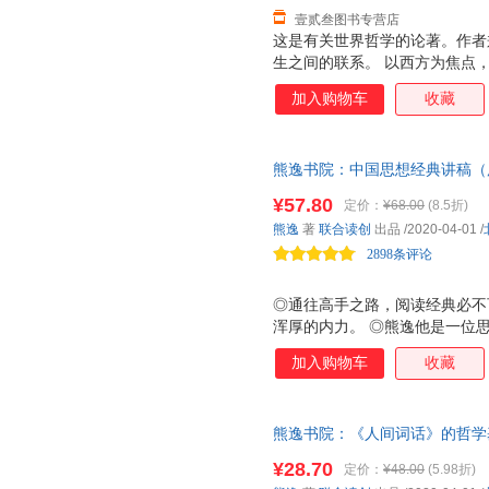
壹贰叁图书专营店
这是有关世界哲学的论著。作者
生之间的联系。 以西方为焦点
者提供一个哲学、以及怎样应用
加入购物车
收藏
逻辑方法。给喜爱哲学的读者充
熊逸书院：中国思想经典讲稿（
的语言解读，《大学》《中庸》
¥57.80
定价：
¥68.00
(8.5折)
热门专栏《熊逸书院》首次结集
熊逸
著
联合读创
出品
/2020-04-01
/
宇、万维钢、俞敏洪推荐。
2898条评论
◎通往高手之路，阅读经典必不
浑厚的内力。 ◎熊逸他是一位
的真名，他的知识图谱跨度极大
加入购物车
收藏
精通。他在得到开了三门课程，
呆板文风完全不同，这是一部流
经典思想讲稿》是一部诚意之作
熊逸书院：《人间词话》的哲学基
的经典在今天貌似已经失去活力
——用知识勾连产生的化学反应
但它们的真知与谬误在千百年前
¥28.70
定价：
¥48.00
(5.98折)
着我们。正是它们决定着 我们