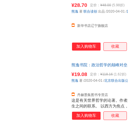
——用知识勾连产生的化学反应
¥28.70
定价：
¥48.00
(5.98折)
货 电子发票
熊逸
著
联合读创
出品
/2020-04-01
/
新华书店辽宁旗舰店
加入购物车
收藏
熊逸书院：政治哲学的颠峰对垒 
理由退换】
¥19.08
定价：
¥118.16
(1.62折)
熊逸
著
/2020-04-01
/
北京联合出版
丹赫墨集图书专营店
这是有关世界哲学的论著。作者
生之间的联系。 以西方为焦点
者提供一个哲学、以及怎样应用
加入购物车
收藏
逻辑方法。给喜爱哲学的读者充