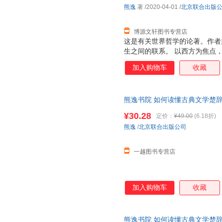
熊逸
著
/2020-04-01
/
北京联合出版
博源文轩图书专营店
这是有关世界哲学的论著。作者
生之间的联系。 以西方为焦点
者提供一个哲学、以及怎样应用
加入购物车
收藏
逻辑方法。给喜爱哲学的读者充
熊逸书院 如何读懂古典文学楚
国学入门文学全新 正版图书，
¥30.28
定价：
¥49.00
(6.18折)
熊逸
/
北京联合出版公司
一越图书专营店
加入购物车
收藏
熊逸书院 如何读懂古典文学楚