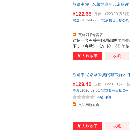
熊逸书院 : 名著经典的非常解读
版公司9787559636485
¥122.65
定价：
¥223.00
(5.5折)
熊逸
/2019-12-01
/
北京联合出版公司
英典图书专营店
这是一套有关中国思想解读的作
下：《春秋》《左传》《公羊传
《仪礼》《礼记》《周礼》《大
加入购物车
收藏
《庄子》《荀子》《管子》《国
渊明集》《李太白集》《杜工部
《近思录》《传习录》《三国志
熊逸书院 名著经典的非常解读 
菩萨本愿经》《人间词话》《红
司 新华书店正版，多仓就近发
残篇》 为战争和杀戮所做的堂
¥129.40
定价：
¥223.00
(5.81折
服！
罗马名人传》 普鲁塔克《论自由
熊逸
/2020-03-01
/
北京联合出版公司
歌》 狄更斯《寡头统治铁律》 
44条评论
德《沉思录》 奥勒留《
文轩网旗舰店
加入购物车
收藏