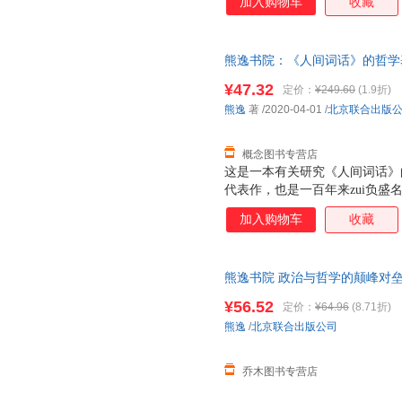
加入购物车
收藏
熊逸书院：《人间词话》的哲学基
票，优质售后，支持7天无理由
¥47.32
定价：
¥249.60
(1.9折)
熊逸
著
/2020-04-01
/
北京联合出版
概念图书专营店
这是一本有关研究《人间词话》
代表作，也是一百年来zui负
与中西学术之交，王国维用中国
加入购物车
收藏
照下，发前人所未见，细致入微
熊逸书院 政治与哲学的颠峰对垒
¥56.52
定价：
¥64.96
(8.71折)
熊逸
/
北京联合出版公司
乔木图书专营店