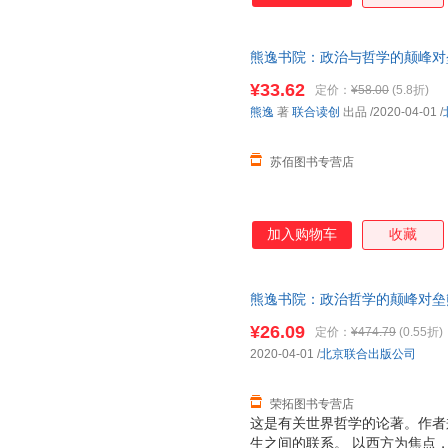
熊逸书院：政治与哲学的颠峰对垒
——以西方为焦点，从哲学原意
¥33.62
定价：
¥58.00
(5.8折)
请放心下单，本店所有商品均可
熊逸
著
联合读创
出品
/2020-04-01
/
苏佰图书专营店
加入购物车
收藏
熊逸书院：政治哲学的颠峰对垒熊逸 
版旧书，保证质量，此书为单本
¥26.09
定价：
¥474.79
(0.55折)
2020-04-01
/
北京联合出版公司
荣拓图书专营店
这是有关世界哲学的论著。作者
生之间的联系。 以西方为焦点