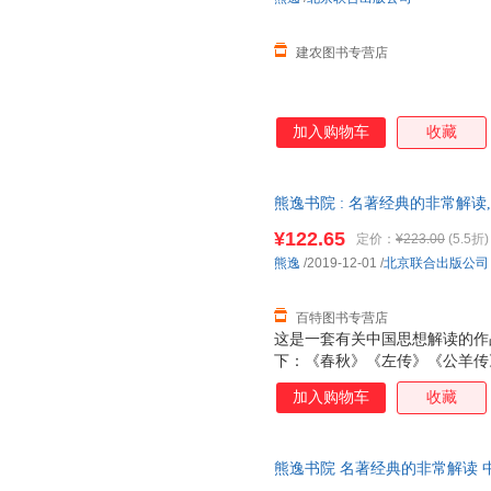
建农图书专营店
加入购物车
收藏
熊逸书院 : 名著经典的非常解读
版公司9787559636485
¥122.65
定价：
¥223.00
(5.5折)
熊逸
/2019-12-01
/
北京联合出版公司
百特图书专营店
这是一套有关中国思想解读的作
下：《春秋》《左传》《公羊传
《仪礼》《礼记》《周礼》《大
加入购物车
收藏
《庄子》《荀子》《管子》《国
渊明集》《李太白集》《杜工部
《近思录》《传习录》《三国志
熊逸书院 名著经典的非常解读 
菩萨本愿经》《人间词话》《红
司 新华书店正版，多仓就近发