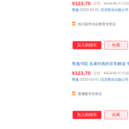
残篇》 为战争和杀戮所做的堂
¥123.70
定价：
¥223.00
(5.55折
服！
罗马名人传》 普鲁塔克《论自由
熊逸
/2020-03-01
/
北京联合出版公司
歌》 狄更斯《寡头统治铁律》 
德《沉思录》 奥勒留《
四川新华书店教育专营店
加入购物车
收藏
熊逸书院 名著经典的非常解读 中
店正版，多仓就近发货，85%
¥123.70
定价：
¥223.00
(5.55折
熊逸
/2020-03-01
/
北京联合出版公司
墨渊图书专营店
加入购物车
收藏