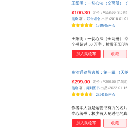
王阳明：一切心法（全两册）（
挚，易懂。 ◎一些苍老的经典
进王阳明的大书。中国当代思想
带来任何实际的好处，但它们的
¥100.30
定价：
¥118.00
(8.5折)
天，仍然在寂静中影响着我们。
熊逸
著，
联合读创
出品
/2018-01-0
我们向何处去
18189条评论
王阳明：一切心法（全两册） 
全书超过 50 万字，横贯王阳
纂有别；如果想要了解王阳明，
加入购物车
收藏
完全不同，《王阳明：一切心法
一切心法》是一部诚意之作，它 q
解真正的而不是为误解的王阳明
资治通鉴熊逸版：第一辑 （天呐
念。它是驱动整个世界总的发动
重磅历史巨作，得到图书镇馆之
针尖上飞旋的舞蹈，无时无刻不
¥299.00
定价：
¥399.00
(7.5折)
法，也是读一切中国古书的正确
而不是浮于表面的心灵鸡汤。
熊逸
著，
得到图书
出品
/2022-01-15
荐。
23541条评论
作者本人就是这套书有力的名片
专心著书，极少有人见过他的真
说苏轼》等9门课程，超过50
加入购物车
收藏
多部作品，如《王阳明》《春秋大