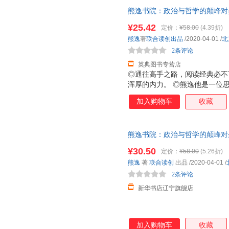
熊逸书院：政治与哲学的颠峰对
司 9787559636515
¥25.42
定价：
¥58.00
(4.39折)
熊逸
著
联合读创出品
/2020-04-01
/
北
2条评论
英典图书专营店
◎通往高手之路，阅读经典必不
浑厚的内力。 ◎熊逸他是一位
的真名，他的知识图谱跨度极大
加入购物车
收藏
精通。他在得到开了三门课程，
呆板文风完全不同，这是一部流
与哲学的颠峰对垒》是一部诚意
熊逸书院：政治与哲学的颠峰对垒
之后你会发现，那些分立的学科
——以西方为焦点，从哲学原意
体。这种求知的旅程更像是过关
¥30.50
定价：
¥58.00
(5.26折)
发货 电子发票
往今来*流的智者对话、交锋，
熊逸
著
联合读创
出品
/2020-04-01
/
功，再挑战下一名高手。
2条评论
新华书店辽宁旗舰店
加入购物车
收藏