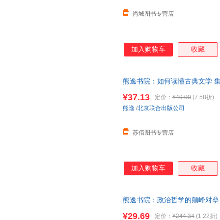
尚城图书专营店
加入购物车
收藏
熊逸书院：如何读懂古典文学 
神记昭明文选沧浪诗话花间集
¥37.13
定价：
¥49.00
(7.58折)
熊逸
/
北京联合出版公司
苏佰图书专营店
加入购物车
收藏
熊逸书院：政治哲学的颠峰对垒 熊逸 
【速开发票，优质售后，支持7
¥29.69
定价：
¥244.34
(1.22折)