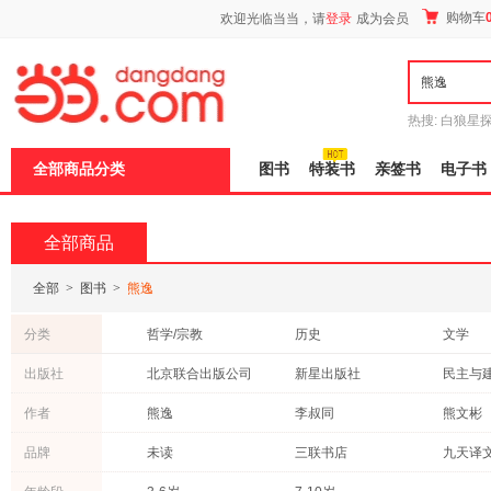
新
购物车
欢迎光临当当，请
登录
成为会员
窗
口
打
开
无
障
热搜:
白狼星
碍
师3
重建秦
说
全部商品分类
图书
特装书
亲签书
电子书
明
页
面,
按
全部商品
Ctrl
加
波
全部
>
图书
>
熊逸
浪
键
分类
哲学/宗教
历史
文学
打
开
中小学用书
艺术
小说
出版社
北京联合出版公司
新星出版社
民主与
导
外语
社会科学
考试
盲
中国华侨出版社
广西师范大学出版社
江苏文
作者
熊逸
李叔同
熊文彬
模
传记
医学
育儿/早
式
中国藏学出版社
武汉出版社
京华出
余莉
孙广仁
韩毓海
品牌
未读
三联书店
计算机/网络
科普读物
经济
广西教育出版社
格致出版社
科学出
保健/养生
体育/运动
农业/林