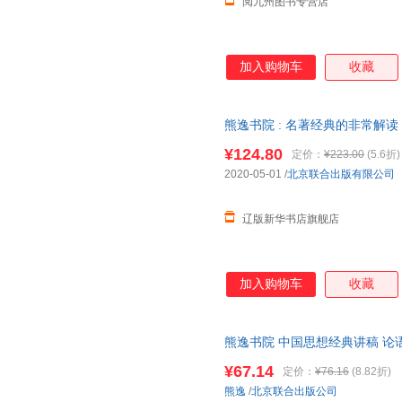
阅九州图书专营店
加入购物车
收藏
熊逸书院 : 名著经典的非常解读
品 9787559636485 北京联
¥124.80
定价：
¥223.00
(5.6折)
2020-05-01
/
北京联合出版有限公司
辽版新华书店旗舰店
加入购物车
收藏
熊逸书院 中国思想经典讲稿 论
学入门通俗读物中国哲学书籍
¥67.14
定价：
¥76.16
(8.82折)
熊逸
/
北京联合出版公司