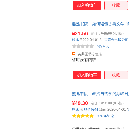
加入购物车
收藏
熊逸书院：如何读懂古典文学 熊逸 北
¥21.56
定价：
¥49.00
(4.4折)
熊逸
/2020-04-01
/
北京联合出版公司
4条评论
英典图书专营店
暂时没有内容
加入购物车
收藏
熊逸书院：政治与哲学的颠峰对垒
——以西方为焦点，从哲学原意
¥49.30
定价：
¥58.00
(8.5折)
专栏《熊逸书院》首次结集成书
熊逸
著
联合读创
出品
/2020-04-01
/
维钢、俞敏洪推荐。
3092条评论