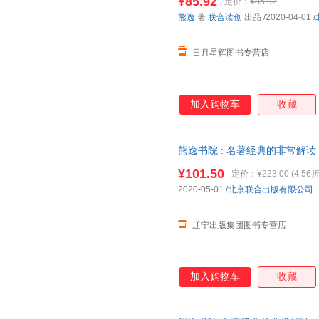
¥85.92
定价：
¥85.92
熊逸
著
联合读创
出品
/2020-04-01
/
日月星辉图书专营店
加入购物车
收藏
熊逸书院 : 名著经典的非常解
司 【新华书店自营】
¥101.50
定价：
¥223.00
(4.56折
2020-05-01
/
北京联合出版有限公司
辽宁出版集团图书专营店
加入购物车
收藏