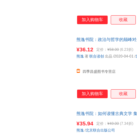
加入购物车
收藏
熊逸书院：政治与哲学的颠峰对垒
——以西方为焦点，从哲学原意
¥36.12
定价：
¥58.00
(6.23折)
请放心下单，本店所有商品均可
熊逸
著
联合读创
出品
/2020-04-01
/
四季昌盛图书专营店
加入购物车
收藏
熊逸书院：如何读懂古典文学 
神记昭明文选沧浪诗话花间集 
¥35.94
定价：
¥49.00
(7.34折)
熊逸
/
北京联合出版公司