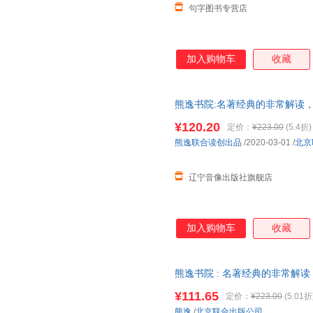
句字图书专营店
加入购物车
收藏
熊逸书院:名著经典的非常解读，
舰店】 全新正版书籍 正规发票
¥120.20
定价：
¥223.00
(5.4折)
熊逸联合读创出品
/2020-03-01
/
北京
辽宁音像出版社旗舰店
加入购物车
收藏
熊逸书院 : 名著经典的非常解
¥111.65
定价：
¥223.00
(5.01折
熊逸
/
北京联合出版公司