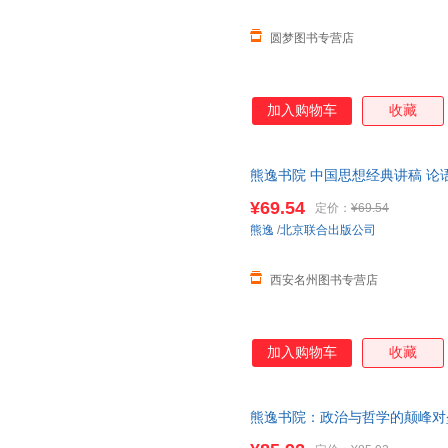
圆梦图书专营店
加入购物车
收藏
熊逸书院 中国思想经典讲稿 论
学入门通俗读物中国哲学书籍【正
¥69.54
定价：
¥69.54
书 请放心下单，本店所有商品
熊逸
/
北京联合出版公司
西安名州图书专营店
加入购物车
收藏
熊逸书院：政治与哲学的颠峰对垒
——以西方为焦点，从哲学原意