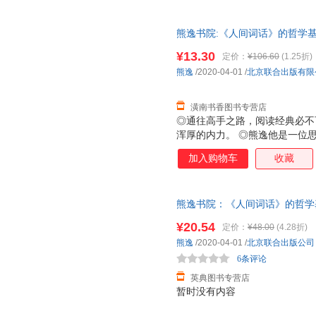
至少跨越五年的知识解读工程，
鉴》共十六纪294卷，《资治通
熊逸书院:《人间词话》的哲学
完前2卷。不到2万字的原文，被
中外著作近300部。可想而知
¥13.30
定价：
¥106.60
(1.25折)
大。 用比原著更开阔的视野，帮
熊逸
/2020-04-01
/
北京联合出版有限
，本书传达了作者读经典一以贯
合的学术进展和考
潢南书香图书专营店
◎通往高手之路，阅读经典必不
浑厚的内力。 ◎熊逸他是一位
的真名，他的知识图谱跨度极大
加入购物车
收藏
精通。他在得到开了三门课程，
人间词话的哲学基础》是一部诚
歌唱天堂或地狱，我无法减轻压
熊逸书院：《人间词话》的哲学基础 
神，无法招回那过去岁月的欢乐
你对未来重新生起希望，我只是
¥20.54
定价：
¥48.00
(4.28折)
《大地乐园》（节选，朱次榴译
熊逸
/2020-04-01
/
北京联合出版公司
诗打动，那么，我这本书，应该
6条评论
英典图书专营店
暂时没有内容