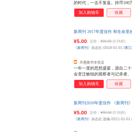
的时代，一去不复返。持币100
榜……（《中国有多贵》）日本
加入购物车
收藏
球调到振动模式、经济调到通胀
演模式、就业调到高难度模式、
忐忑模式。（《安慰才是中国之
新周刊 2017年度佳作 和生命
悦父母、两位肇事司机的行为被
社 9787540784119
奇观（spectre）……甚至
¥5.00
定价：
¥90.00
(0.56折)
的痛苦》）2011《新周刊》，
《
新周刊
》杂志社
/2018-01-01
/
漓江
有多贵、我们如何安慰自己、中
丹墨图书专营店
一年一度的思想盛宴，源自二十
会变迁敏锐的观察者与记录者。
应商”。 《新周刊》，媒体同行
加入购物车
收藏
刊》，商家及投资人眼中不可忽视
成长的新锐青年，已成为推动社
结了一年中、有价值的文章，图
新周刊2010年度佳作 《新周刊》杂志
¥5.00
定价：
¥90.00
(0.56折)
《
新周刊
》杂志社 选编
/2011-01-01