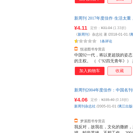
法判断这轮行情到底能到多少，
就算行情走到1万点也不奇怪。
了，这市场就充满风险了。（《
新周刊 2017年度佳作·生活太
商人，我不想玩政治，我不想当
版社 【速开发票，优质售后，
钱。”（《当我与马云喝茶时他
¥4.11
定价：
¥31.04
(1.33折)
《
新周刊
》杂志社 著
/2018-01-01
/
1条评论
悦读图书专营店
中国92一代，将以更超脱的姿
的主权。 （《’92四无青年》
事的合谋下，一群“猪”在风口上漫
加入购物车
收藏
年，青年人被追捧，老年人被呵
腻”，被“枸杞”与“保湿杯”调
时代，接入视频，却是一派嘻哈
新周刊2004年度佳作：中国名
2017《新》，记录着2017中
版社9787540733230 正
¥4.06
定价：
¥235.40
(0.18折)
票！
新周刊杂志社
/2005-01-01
/
漓江出版
梦溪图书专营店
我反对，故我在，文化的撒娇，
墟，时尚英雄，不想工作。 20