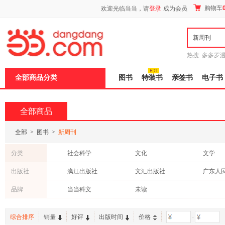
新
购物车
欢迎光临当当，请
登录
成为会员
窗
口
打
开
无
障
热搜:
多多罗
碍
传说
十日终
说
全部商品分类
图书
特装书
亲签书
电子书
明
页
面,
按
全部商品
Ctrl
加
波
全部
>
图书
>
新周刊
浪
键
分类
社会科学
文化
文学
打
开
成功/励志
两性关系
小说
出版社
漓江出版社
文汇出版社
广东人
导
自然科学
中小学用书
传记
盲
岳麓书社
广西师范大学出版社
湖南文
品牌
当当科文
未读
模
外语
教材
考试
式
外文出版社
大连出版社
广东旅
体育/运动
管理
古籍
上海人民出版社
东方出版中心
人民出
综合排序
销量
好评
出版时间
价格
-
哲学/宗教
动漫/幽默
工具书