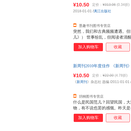
版社9787540784119 正
¥10.50
定价：
¥313.06
(0.34折)
票！
2018-01-01
/
漓江出版社
墨趣书刊图书专营店
突然，我们和古典频频遭遇。但
儿》） 世事纷乱，但阅读者清
全感。 （《越读越性感》） 
加入购物车
收藏
（《生如唐诗》） 今天的小鲜
敌，却能滋养和成就老戏骨。 （
录着2017中国社会的脉动和中
新周刊2010年度佳作 《新周刊
发,可开发票
¥10.50
定价：
¥22.00
(4.78折)
《
新周刊
》杂志社 选编
/2011-01-01
玥桐图书专营店
什么是民国范儿？回望民国，大
物，有不说也罢的感慨。昨天是
什么范儿？请听艺术家陈丹青的
加入购物车
收藏
望，又对现实绝望；自己骂她可
和谐。“中国控”对中国到底怀