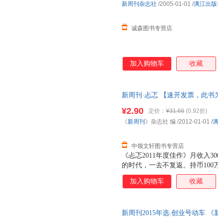
新周刊杂志社
/2005-01-01
/
漓江出版
有多贵、我们如何安慰自己、中
诚森图书专营店
加入购物车
收藏
新周刊·忐忑 【速开发票，此
¥2.90
定价：
¥31.66
(0.92折)
《
新周刊
》杂志社 编
/2012-01-01
/
中领文轩图书专营店
《忐忑2011年度佳作》月收入3
的时代，一去不复返。持币100
榜……（《中国有多贵》）日本
加入购物车
收藏
球调到振动模式、经济调到通胀
演模式、就业调到高难度模式、
忐忑模式。（《安慰才是中国之
新周刊2015年选.创业号动车 《新周
悦父母、两位肇事司机的行为被