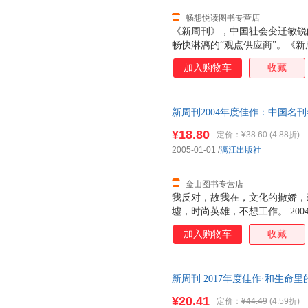
畅想悦读图书专营店
《新周刊》，中国社会变迁敏锐
畅快淋漓的“观点供应商”。《
发源地”。《新周刊》，商家及投
加入购物车
收藏
读着《新周刊》成长的新锐青年
《新周刊》杂志社选编的这本《大
度佳作，包括：《中国幸福的农
新周刊2004年度佳作：中国名
一种消费生活》、《搞笑诺贝尔
版社9787540733230 正版图
¥18.80
定价：
¥38.60
(4.88折)
2005-01-01
/
漓江出版社
金山图书专营店
我反对，故我在，文化的撒娇，
墟，时尚英雄，不想工作。 20
秀；也许没有新锐的首富，但有
加入购物车
收藏
云人物，但有新锐的知道分子和
周刊》从2004年全年发表的作
故我在”、“文化的撒娇”、“新世
新周刊 2017年度佳作·和生命里
墟”、“时尚英雄”、“不想工作
详情请联系在线客服，介意
动生活潮流，是对2004年社会
¥20.41
定价：
¥44.49
(4.59折)