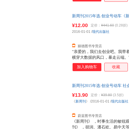
新周刊2015年选.创业号动车《新周
书，保证质量，此书为单本而非
¥12.00
定价：
¥441.60
(0.28折)
2016-01-01
/
现代出版社
丽德图书专营店
“亲爱的，我们去创业吧。我带
横穿大数据的风口，暴走云端。
业的季节，空气里到处都是钱在
加入购物车
收藏
法判断这轮行情到底能到多少，
就算行情走到1万点也不奇怪。
了，这市场就充满风险了。（《
新周刊2015年选:创业号动车 
商人，我不想玩政治，我不想当
优惠 正规发票
钱。”（《当我与马云喝茶时他
¥13.90
定价：
¥39.80
(3.5折)
《
新周刊
》
/2016-01-01
/
现代出版社
蔚蓝图书专营店
《新周刊》 ，时事生活的敏锐
刊》 ，胡润、潘石屹、易中天等