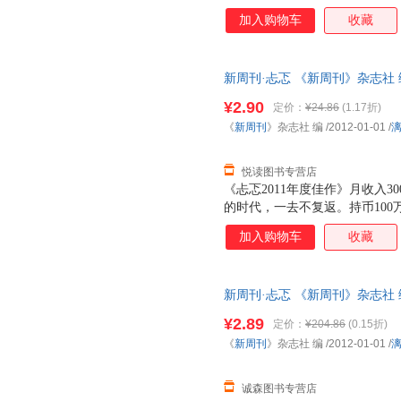
秀；也许没有新锐的首富，但有
加入购物车
收藏
云人物，但有新锐的知道分子和
周刊》从2004年全年发表的作
故我在”、“文化的撒娇”、“新世
新周刊·忐忑 《新周刊》杂志社
墟”、“时尚英雄”、“不想工作
7天无理由退换】
动生活潮流，是对2004年社会
¥2.90
定价：
¥24.86
(1.17折)
《
新周刊
》杂志社 编
/2012-01-01
/
悦读图书专营店
《忐忑2011年度佳作》月收入3
的时代，一去不复返。持币100
榜……（《中国有多贵》）日本
加入购物车
收藏
球调到振动模式、经济调到通胀
演模式、就业调到高难度模式、
忐忑模式。（《安慰才是中国之
新周刊·忐忑 《新周刊》杂志社
悦父母、两位肇事司机的行为被
单本而非一套，电子发票。
奇观（spectre）……甚至
¥2.89
定价：
¥204.86
(0.15折)
的痛苦》）2011《新》，记录
《
新周刊
》杂志社 编
/2012-01-01
/
贵、我们如何安慰自己、中国财
诚森图书专营店