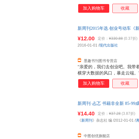
业者玩转江湖的风向标 ——定制
加入购物车
收藏
新观念、新方法开始 相关： ;
新周刊2015年选.创业号动车《新周
书，保证质量，此书为单本而非
¥12.00
定价：
¥330.88
(0.37折)
2016-01-01
/
现代出版社
墨趣书刊图书专营店
“亲爱的，我们去创业吧。我带
横穿大数据的风口，暴走云端。
业的季节，空气里到处都是钱在
加入购物车
收藏
法判断这轮行情到底能到多少，
就算行情走到1万点也不奇怪。
了，这市场就充满风险了。（《
新周刊·忐忑 书籍非全新 85-
商人，我不想玩政治，我不想当
钱。”（《当我与马云喝茶时他
¥14.40
定价：
¥37.28
(3.87折)
《
新周刊
》杂志社 编
/2012-01-01
/
中图创优旗舰店