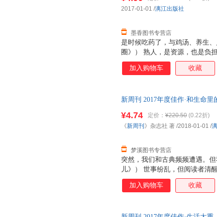
2017-01-01
/
漓江出版社
墨香图书专营店
是时候吃药了，与鸡汤、养生、
圈》） 熟人，是资源，也是负担
伤”。（《别，我跟你不熟——
加入购物车
收藏
人，不是富有金钱、富有时间或
课：不安世界的生存指南》） 
人们只会用钱包投信任票。（《低
新周刊 2017年度佳作·和生
周刊》，记录着2016中国社会
版社9787540784119 正
¥4.74
定价：
¥220.50
(0.22折)
票！
《
新周刊
》杂志社 著
/2018-01-01
/
梦溪图书专营店
突然，我们和古典频频遭遇。但
儿》） 世事纷乱，但阅读者清
全感。 （《越读越性感》） 
加入购物车
收藏
（《生如唐诗》） 今天的小鲜
敌，却能滋养和成就老戏骨。 （
录着2017中国社会的脉动和中
新周刊 2017年度佳作·生活太