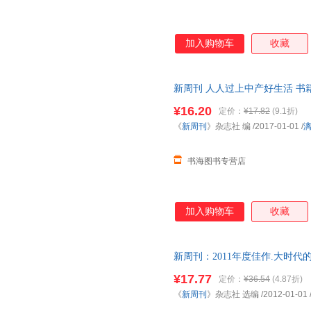
加入购物车
收藏
新周刊 人人过上中产好生活 书籍
意勿拍
¥16.20
定价：
¥17.82
(9.1折)
《
新周刊
》杂志社 编
/2017-01-01
/
书海图书专营店
加入购物车
收藏
新周刊：2011年度佳作.大时代
¥17.77
定价：
¥36.54
(4.87折)
《
新周刊
》杂志社 选编
/2012-01-01