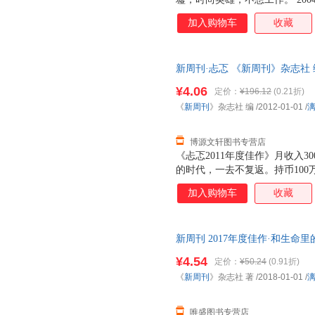
秀；也许没有新锐的首富，但有
加入购物车
收藏
云人物，但有新锐的知道分子和
周刊》从2004年全年发表的作
故我在”、“文化的撒娇”、“新世
新周刊·忐忑 《新周刊》杂志社 编 
墟”、“时尚英雄”、“不想工作
优质售后，支持7天无理由退换
动生活潮流，是对2004年社会
¥4.06
定价：
¥196.12
(0.21折)
《
新周刊
》杂志社 编
/2012-01-01
/
博源文轩图书专营店
《忐忑2011年度佳作》月收入3
的时代，一去不复返。持币100
榜……（《中国有多贵》）日本
加入购物车
收藏
球调到振动模式、经济调到通胀
演模式、就业调到高难度模式、
忐忑模式。（《安慰才是中国之
新周刊 2017年度佳作·和生命
悦父母、两位肇事司机的行为被
9787540784119 漓江出
奇观（spectre）……甚至
¥4.54
定价：
¥50.24
(0.91折)
的痛苦》）2011《新周刊》，
《
新周刊
》杂志社 著
/2018-01-01
/
有多贵、我们如何安慰自己、中
唯盛图书专营店