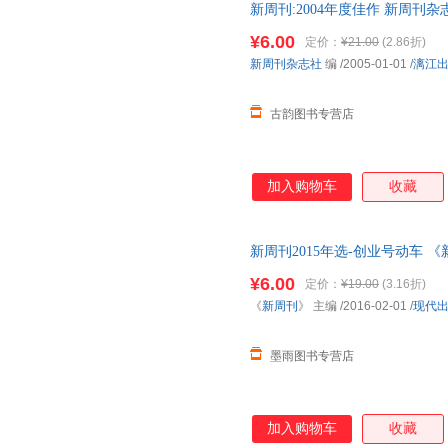
新周刊:2004年度佳作 新周刊
物流便捷，下单秒杀，欢迎选购
¥6.00
定价：
¥21.00
(2.86折)
新周刊杂志社
编
/2005-01-01
/
漓江
古韵图书专营店
加入购物车
收藏
新周刊2015年选-创业号动车 
发货，物流便捷，下单秒杀，欢
¥6.00
定价：
¥19.00
(3.16折)
《
新周刊
》 主编
/2016-02-01
/
现代
墨雨图书专营店
加入购物车
收藏