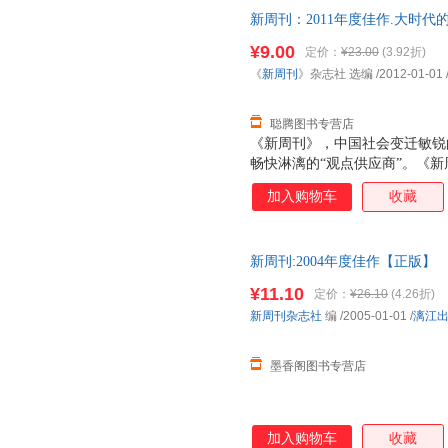
爱说谎？是文化基因，还是体制
新周刊：2011年度佳作.大时代
人的生存技能？{《中国人为什
【正版书】 全国三仓发货，物
播“我思、我见、我说”，我不
¥9.00
定价：
¥23.00
(3.92折)
链接起社会的神经末梢，共振，
《
新周刊
》杂志社 选编
/2012-01-01
你属哪一座城？结婚，离婚，还
还是二三线城市？我们和
聪腾图书专营店
《新周刊》，中国社会变迁敏锐
畅快淋漓的“观点供应商”。《
发源地”。《新周刊》，商家及投
加入购物车
收藏
读着《新周刊》成长的新锐青年
《新周刊》杂志社选编的这本《大
度佳作，包括：《中国最幸福的
新周刊:2004年度佳作【正版】
活”是一种消费生活》、《搞笑
¥11.10
定价：
¥26.10
(4.26折)
新周刊杂志社
编
/2005-01-01
/
漓江
墨香阁图书专营店
加入购物车
收藏