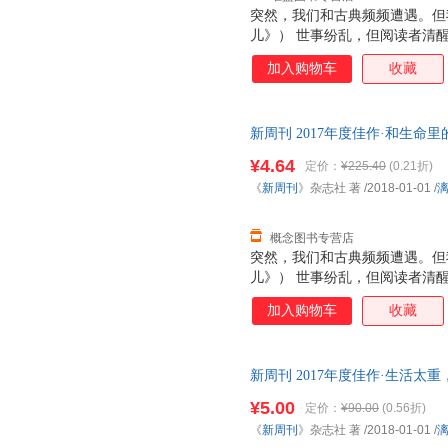
突然，我们和古典频频遭遇。但
儿》） 世事纷乱，但阅读者清
全感。 （《越读越性感》） 
加入购物车
收藏
（《生如唐诗》） 今天的小鲜
敌，却能滋养和成就老戏骨。 （
录着2017中国社会的脉动和中
新周刊 2017年度佳作·和生命
9787540784119 漓江出
¥4.64
定价：
¥225.40
(0.21折)
《
新周刊
》杂志社 著
/2018-01-01
/
概念图书专营店
突然，我们和古典频频遭遇。但
儿》） 世事纷乱，但阅读者清
全感。 （《越读越性感》） 
加入购物车
收藏
（《生如唐诗》） 今天的小鲜
敌，却能滋养和成就老戏骨。 （
录着2017中国社会的脉动和中
新周刊 2017年度佳作·生活太
版社 正版旧书，保证质量，此
¥5.00
定价：
¥90.00
(0.56折)
《
新周刊
》杂志社 著
/2018-01-01
/