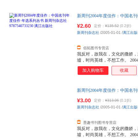
重庆出版社
北京出版社
中国纺
医学
法律
建筑
科学出版社
华中师范大学出版社
新华出
新周刊2004年度佳作：中国名
9787540733230 漓江出
¥2.60
定价：
¥135.52
(0.2折)
新周刊杂志社
/2005-01-01
/
漓江出版
佰拓图书专营店
我反对，故我在，文化的撒娇，
墟，时尚英雄，不想工作。 20
市秀；也许没有最新锐的首富，
加入购物车
收藏
的网络风云人物，但有最新锐的
周刊”——《新周刊》从2004
包括“我反对，故我在”、“文化的
新周刊2004年度佳作：中国名
来到真实的废墟”、“时尚英雄”
版社9787540733230 正
社会趋势，推动生活潮流，是对2
¥3.00
定价：
¥313.06
(0.1折)
票！
读。
新周刊杂志社
/2005-01-01
/
漓江出版
墨趣书刊图书专营店
我反对，故我在，文化的撒娇，
墟，时尚英雄，不想工作。 20