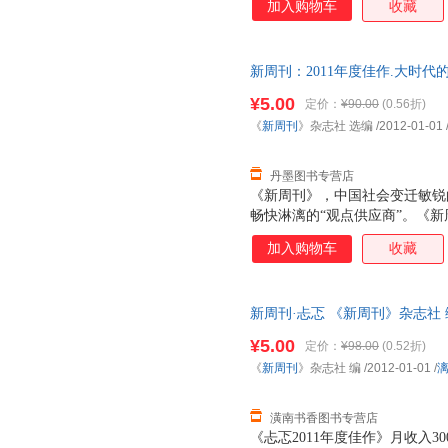
加入购物车
收藏
新周刊：2011年度佳作.大时代
9787540755096
¥5.00
定价：
¥90.00
(0.56折)
《
新周刊
》杂志社 选编
/2012-01-01
丹墨图书专营店
《新周刊》，中国社会变迁敏锐
畅快淋漓的“观点供应商”。《
发源地”。《新周刊》，商家及投
加入购物车
收藏
读着《新周刊》成长的新锐青年
《新周刊》杂志社选编的这本《大
度佳作，包括：《中国最幸福的
新周刊·忐忑 《新周刊》杂志社 编 
活”是一种消费生活》、《搞笑
优质售后，支持7天无理由退换
¥5.00
定价：
¥98.00
(0.52折)
《
新周刊
》杂志社 编
/2012-01-01
/
潢南书香图书专营店
《忐忑2011年度佳作》月收入3