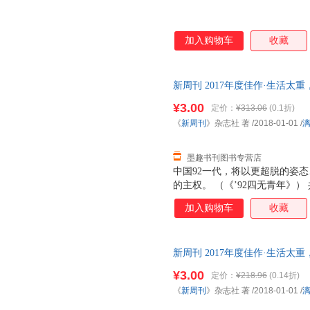
加入购物车
收藏
新周刊 2017年度佳作·生活
版社9787540784102 正
¥3.00
定价：
¥313.06
(0.1折)
票！
《
新周刊
》杂志社 著
/2018-01-01
/
墨趣书刊图书专营店
中国92一代，将以更超脱的姿
的主权。 （《’92四无青年》
事的合谋下，一群“猪”在风口上漫
加入购物车
收藏
年，青年人被追捧，老年人被呵
腻”，被“枸杞”与“保湿杯”调
时代，接入视频，却是一派嘻哈
新周刊 2017年度佳作·生活
2017《新周刊》，记录着20
版社9787540784102 正
¥3.00
定价：
¥218.96
(0.14折)
票！
《
新周刊
》杂志社 著
/2018-01-01
/