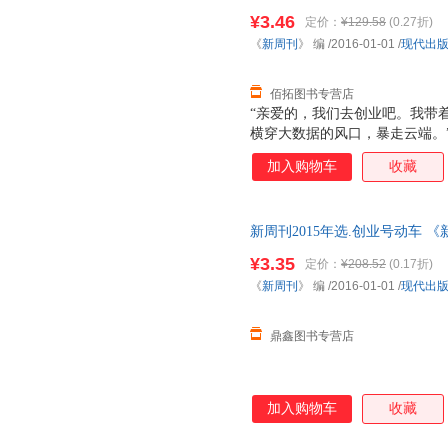
开发票，优质售后，支持7天无
奇观（spectre）……甚至
¥3.46
定价：
¥129.58
(0.27折)
的痛苦》）2011《新周刊》，
《
新周刊
》 编
/2016-01-01
/
现代出
有多贵、我们如何安慰自己、中
佰拓图书专营店
“亲爱的，我们去创业吧。我带
横穿大数据的风口，暴走云端。
业的季节，空气里到处都是钱在
加入购物车
收藏
法判断这轮行情到底能到多少，
就算行情走到1万点也不奇怪。
了，这市场就充满风险了。（《
新周刊2015年选.创业号动车 
商人，我不想玩政治，我不想当
量，此书为单本而非一套，电子
钱。”（《当我与马云喝茶时他
¥3.35
定价：
¥208.52
(0.17折)
《
新周刊
》 编
/2016-01-01
/
现代出
鼎鑫图书专营店
加入购物车
收藏