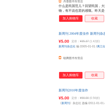
丹墨图书专营店
什么是民国范儿？回望民国，大
物，有不说也罢的感慨。昨天是
什么范儿？请听艺术家陈丹青的
加入购物车
收藏
望，又对现实绝望；自己骂她可
和谐。“中国控”对中国到底怀
爱说谎？是文化基因，还是体制
新周刊:2004年度佳作 新周刊
人的生存技能？{《中国人为什
发货，物流便捷，下单秒杀，欢
播“我思、我见、我说”，我不
¥5.00
定价：
¥35.37
(1.42折)
链接起社会的神经末梢，共振，
新周刊杂志社
编
/2005-01-01
/
漓江
你属哪一座城？结婚，离婚，还
还是二三线城市？我们和
聪腾图书专营店
加入购物车
收藏
新周刊2010年度佳作
¥5.00
定价：
¥90.00
(0.56折)
《
新周刊
》杂志社 选编
/2011-01-01