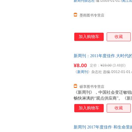
新周刊杂志社
编
/2005-01-01
/
漓江
墨雨图书专营店
加入购物车
收藏
新周刊：2011年度佳作.大时代
【正版可开发票】 全国三仓发
¥8.00
定价：
¥23.00
(3.48折)
《
新周刊
》杂志社 选编
/2012-01-01
硕享图书专营店
《新周刊》，中国社会变迁敏锐
畅快淋漓的“观点供应商”。《
发源地”。《新周刊》，商家及投
加入购物车
收藏
读着《新周刊》成长的新锐青年
《新周刊》杂志社选编的这本《大
度佳作，包括：《中国最幸福的
新周刊 2017年度佳作·和生
活”是一种消费生活》、《搞笑