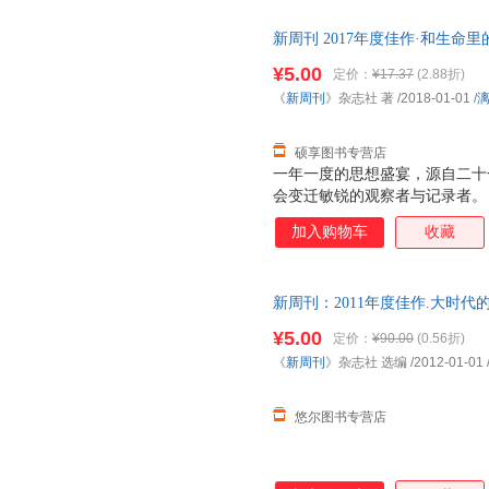
结了一年中、有价值的文章，图
新周刊 2017年度佳作·和生命
版社【正版】 全国三仓发货，
¥5.00
定价：
¥17.37
(2.88折)
《
新周刊
》杂志社 著
/2018-01-01
/
硕享图书专营店
一年一度的思想盛宴，源自二十
会变迁敏锐的观察者与记录者。
应商”。 《新周刊》，媒体同行
加入购物车
收藏
刊》，商家及投资人眼中不可忽视
成长的新锐青年，已成为推动社
结了一年中、有价值的文章，图
新周刊：2011年度佳作.大时代
¥5.00
定价：
¥90.00
(0.56折)
《
新周刊
》杂志社 选编
/2012-01-01
悠尔图书专营店