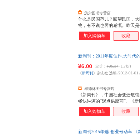
悠尔图书专营店
什么是民国范儿？回望民国，大
物，有不说也罢的感慨。昨天是
什么范儿？请听艺术家陈丹青的
加入购物车
收藏
望，又对现实绝望；自己骂她可
和谐。“中国控”对中国到底怀
爱说谎？是文化基因，还是体制
新周刊：2011年度佳作.大时代
人的生存技能？{《中国人为什
【正版】 全国三仓发货，物流
播“我思、我见、我说”，我不
¥6.00
定价：
¥35.37
(1.7折)
链接起社会的神经末梢，共振，
《
新周刊
》杂志社 选编
/2012-01-01
你属哪一座城？结婚，离婚，还
还是二三线城市？我们和
翠德林图书专营店
《新周刊》，中国社会变迁敏锐
畅快淋漓的“观点供应商”。《
发源地”。《新周刊》，商家及投
加入购物车
收藏
读着《新周刊》成长的新锐青年
《新周刊》杂志社选编的这本《大
度佳作，包括：《中国最幸福的
新周刊2015年选-创业号动车 
活”是一种消费生活》、《搞笑
国三仓发货，物流便捷，下单秒