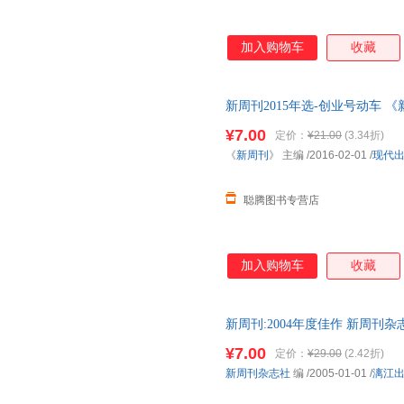
加入购物车
收藏
新周刊2015年选-创业号动车 
票】 全国三仓发货，物流便捷
¥7.00
定价：
¥21.00
(3.34折)
《
新周刊
》 主编
/2016-02-01
/
现代
聪腾图书专营店
加入购物车
收藏
新周刊:2004年度佳作 新周刊
物流便捷，下单秒杀，欢迎选购
¥7.00
定价：
¥29.00
(2.42折)
新周刊杂志社
编
/2005-01-01
/
漓江