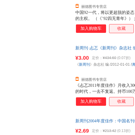
丽德图书专营店
中国92一代，将以更超脱的姿
的主权。 （《’92四无青年》
事的合谋下，一群“猪”在风口上漫
加入购物车
收藏
年，青年人被追捧，老年人被呵
腻”，被“枸杞”与“保湿杯”调
时代，接入视频，却是一派嘻哈
新周刊·忐忑《新周刊》杂志社 编漓
2017《新周刊》，记录着20
质量，此书为单本而非一套，电
¥3.00
定价：
¥434.60
(0.07折)
《
新周刊
》杂志社 编
/2012-01-01
/
丽德图书专营店
《忐忑2011年度佳作》月收入3
的时代，一去不复返。持币100
榜……（《中国有多贵》）日本
加入购物车
收藏
球调到振动模式、经济调到通胀
演模式、就业调到高难度模式、
忐忑模式。（《安慰才是中国之
新周刊2004年度佳作：中国名
悦父母、两位肇事司机的行为被
出版社 正版旧书，保证质量，
奇观（spectre）……甚至
¥2.69
定价：
¥213.42
(0.13折)
的痛苦》）2011《新周刊》，