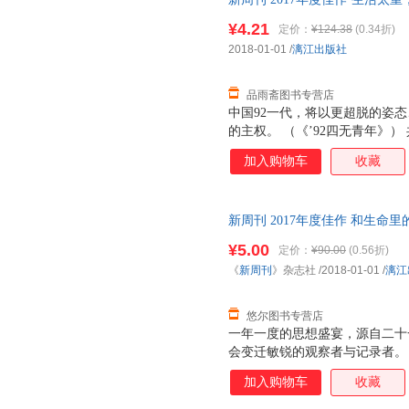
版社 【速开发票，优质售后，
¥4.21
定价：
¥124.38
(0.34折)
2018-01-01
/
漓江出版社
品雨斋图书专营店
中国92一代，将以更超脱的姿
的主权。 （《’92四无青年》
事的合谋下，一群“猪”在风口上漫
加入购物车
收藏
年，青年人被追捧，老年人被呵
腻”，被“枸杞”与“保湿杯”调
时代，接入视频，却是一派嘻哈
新周刊 2017年度佳作 和生命
2017《新周刊》，记录着20
¥5.00
定价：
¥90.00
(0.56折)
《
新周刊
》杂志社
/2018-01-01
/
漓江
悠尔图书专营店
一年一度的思想盛宴，源自二十
会变迁敏锐的观察者与记录者。
应商”。 《新周刊》，媒体同行
加入购物车
收藏
刊》，商家及投资人眼中不可忽视
成长的新锐青年，已成为推动社