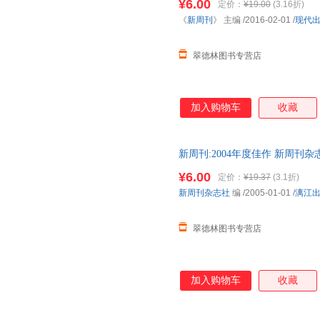
¥6.00
定价：
¥19.00
(3.16折)
《
新周刊
》 主编
/2016-02-01
/
现代
翠德林图书专营店
加入购物车
收藏
新周刊:2004年度佳作 新周刊
发货，物流便捷，下单秒杀，欢
¥6.00
定价：
¥19.37
(3.1折)
新周刊杂志社
编
/2005-01-01
/
漓江
翠德林图书专营店
加入购物车
收藏