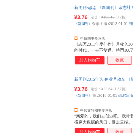
新周刊·忐忑 《新周刊》杂志社 编 
优质售后，支持7天无理由退换
¥3.76
定价：
¥196.12
(0.2折)
《
新周刊
》杂志社 编
/2012-01-01
/
中博图书专营店
《忐忑2011年度佳作》月收入3
的时代，一去不复返。持币100
榜……（《中国有多贵》）日本
加入购物车
收藏
球调到振动模式、经济调到通胀
演模式、就业调到高难度模式、
忐忑模式。（《安慰才是中国之
新周刊2015年选.创业号动车 
悦父母、两位肇事司机的行为被
单本而非一套，支持7天无理由
奇观（spectre）……甚至
¥3.76
定价：
¥22.64
(1.67折)
的痛苦》）2011《新周刊》，
《
新周刊
》 编
/2016-01-01
/
现代出
有多贵、我们如何安慰自己、中
中领文轩图书专营店
“亲爱的，我们去创业吧。我带
横穿大数据的风口，暴走云端。
业的季节，空气里到处都是钱在
加入购物车
收藏