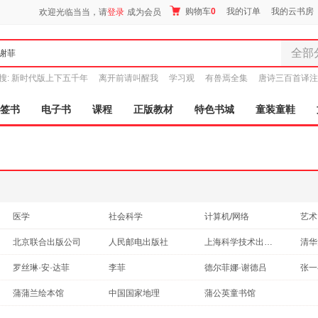
购物车
0
我的订单
我的云书房
欢迎光临当当，请
登录
成为会员
全部
全部分
搜:
新时代版上下五千年
离开前请叫醒我
学习观
有兽焉全集
唐诗三百首译注
尾品汇
图书
签书
电子书
课程
正版教材
特色书城
童装童鞋
电子书
音像
影视
时尚美
母婴用
玩具
医学
社会科学
计算机/网络
艺术
孕婴服
保健/养生
孕产/胎教
心理学
成功
北京联合出版公司
人民邮电出版社
上海科学技术出版社
清华
童装童
科普读物
工业技术
法律
中小
中国妇女出版社
北京大学医学出版社
中国工人出版社
家居日
世界
罗丝琳·安·达菲
李菲
德尔菲娜·谢德吕
张一
时尚/美妆
体育/运动
政治/军事
外语
家具装
海峡文艺出版社
北京少年儿童出版社
上海三联书店
谢逢蓓
苏菲
斯科特
花莹
蒲蒲兰绘本馆
中国国家地理
蒲公英童书馆
小说
文化
两性关系
服装
投资
中国青年出版社
未来出版社
中国社会科学出版社
浙江
李小彤
高洁
陈璐
张晓
鞋
手工/DIY
港台圖書
其他
古籍