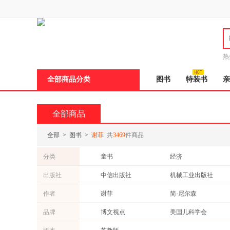
新
窗
口
打
开
无
障
热
碍
邮
说
全部商品分类
图书
特装书
亲
明
页
面,
按
全部商品
Ctrl
加
波
全部
>
图书
>
谢菲
共
3469
件商品
浪
键
分类
童书
经济
打
开
传记
教材
出版社
中信出版社
机械工业出版社
导
哲学/宗教
文学
盲
中国人民大学出版社
化学工业出版社
作者
谢菲
简·尼尔森
模
育儿/早教
管理
式
人民出版社
电子工业出版社
谢菲尔德
王晓磊
品牌
博文视点
美国儿科学会
建筑
自然科学
农村读物出版社
中国轻工业出版社
加里
谢侃
工具书
动漫/幽默