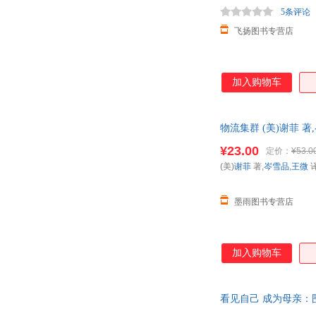
5条评论
飞扬图书专营店
加入购物车
物流集群 (美)谢菲
¥23.00
定价：
¥53.0
(美)
谢菲
著,
岑雪品
,
王微
墨雨图书专营店
加入购物车
看见自己 成为母亲：