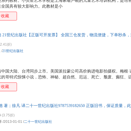
校系列教材。小荧星艺术学校是上海家喻户晓的儿童艺术培训机构，是培
在全国具有较大影响力。此教材是小
收藏
尔德 21世纪出版社【正版可开发票】 全国三仓发货，物流便捷，下单秒杀
2.41折)
1
/
21世纪出版社
与中国大陆、台湾同步上市。美国派拉蒙公司高价购进电影拍摄权。梅根·
弦的哥特式惊悚小说，恐怖、神秘、超自然、厄运、死亡、颓废、癫狂、
收藏
 著；徐凡 译二十一世纪出版社9787539182650 正版旧书，保证质量
0
(3.75折)
译
/2013-01-01
/
二十一世纪出版社