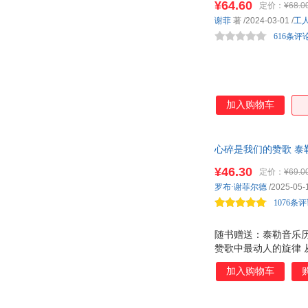
¥64.60
定价：
¥68.0
谢菲
著
/2024-03-01
/
工
616条评
加入购物车
心碎是我们的赞歌 泰
路 泰勒公开认可的记
¥46.30
定价：
¥69.0
罗布·谢菲尔德
/2025-05-
1076条
随书赠送：泰勒音乐历
赞歌中最动人的旋律 
超越一个歌手的名字
加入购物车
成为无数乐迷生活的
的旅程，无论是初恋
孤独走向共鸣。罗布