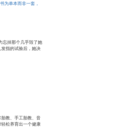
，此书为单本而非一套，
力忘掉那个几乎毁了她
人发指的试验后，她决
一见倾心。在两人的帮
面貌举止酷似人类。更
知道必须终结父亲的危
汩汩流淌在自己的血液
术胎教、手工胎教、音
母轻松养育出一个健康