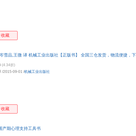
收藏
 著,岑雪品,王微 译 机械工业出版社【正版书】 全国三仓发货，物流便捷
0
(4.34折)
译
/2015-09-01
/
机械工业出版社
收藏
围产期心理支持工具书