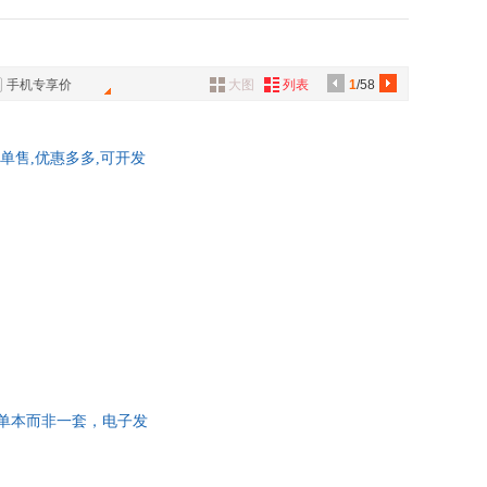
广西师范大学出版社
吉林科学技术出版社
李斌
具
界出版社
京华出版社
品
吴静
北京科学技术出版社
中国科学技术出版社
外
蔡昉
手机专享价
大图
列表
1
/58
品
出版社
天津大学出版社
李丽
大学出版社
二十一世纪出版社
思
朱利安
讯
装单售,优惠多多,可开发
音乐出版社
青岛出版社
静
王楠
音
西南交通大学出版社
中央广播电视大学出版社
公
日报出版社
外文出版社
上海交通大学出版社
西安交通大学出版社
器
纪出版社
广东高等教育出版社
科学出版社
金城出版社
为单本而非一套，电子发