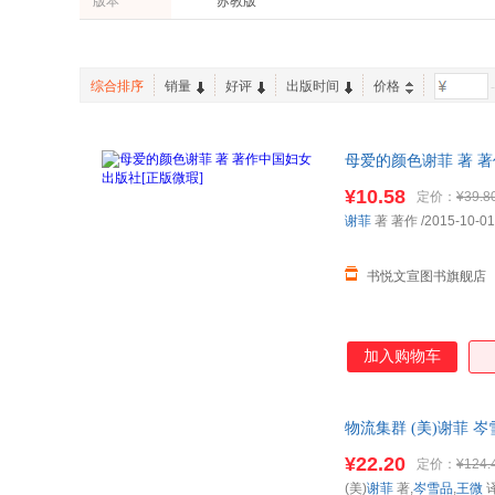
版本
苏教版
重庆出版社
石油工业出版社
尼尔
卡琳·谢尔勒
商务印书馆
经济管理出版社
波特
谢维玲
贵州人民出版社
上海译文出版社
魏巍
王蔷
综合排序
销量
好评
出版时间
价格
-
科学出版社
中国纺织出版社
张扬
伊娃
上海远东出版社
东华大学出版社
浪花朵朵
郝景芳
吉林美术出版社
母爱的颜色谢菲 著 著
北京日报出版社
赵省伟
张宇
票,放心选购
南京大学出版社
东方出版社
¥10.58
定价：
¥39.8
汤普森
米利特
谢菲
著 著作
/2015-10-01
格致出版社
山东大学出版社
中国电力出版社
中国检察出版社
书悦文宣图书旗舰店
辽宁科学技术出版社
湖南美术出版社
南海出版公司
四川民族出版社
加入购物车
物流集群 (美)谢菲
票！
¥22.20
定价：
¥124.
(美)
谢菲
著,
岑雪品
,
王微