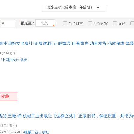
外语教学与研究出版社
上海人民出版社
陕西人民教育出版社
黄菲
魏玲
刘小枫
刘明
箱包皮
更多选项（绘本馆、年龄段）
重庆大学出版社
北京交通大学出版社
西南师范大学出版社
新世
王星
刘菲
郭建龙
手表饰
杨阳
新疆青少年出版社
中国建筑工业出版社
中华书局
运动户
三浦展
潘爱民
菲利普·布拉瑟尔
邓峰
配送至：
北京
当当自营
只看有货
促销
北京理工大学出版社
上海外语教育出版社
文汇出版社
汽车用
海豚
谢昱
谢霜
墨菲
罗伟
特卖
预售
入驻商家
食品
河北教育出版社
中国财政经济出版社
中国金融出版社
南开
二混子
菲利普·科特勒
儒勒·加布里埃尔·凡尔纳
马克
手机通
作中国妇女出版社[正版微瑕] 正版微瑕,自有库房,消毒发货,品质保障.套
社会科学文献出版社
北京大学出版社
少年儿童出版社
上海
张丽
谢继胜
魏舒
王文
数码影
湖南人民出版社
北方文艺出版社
百花文艺出版社
0
(2.66折)
李淼
格林兄弟
安徒生
阿兰
电脑办
/
中国妇女出版社
万卷出版公司
郑州大学出版社
上海教育出版社
光明
大家电
中国民主法制出版社
中国言实出版社
上海人民美术出版社
家用电
湖南科学技术出版社
湖北美术出版社
黑龙江教育出版社
新世
崇文书局
希望出版社
法律出版社
经济
收藏
 岑雪品 王微 译 机械工业出版社【达额立减】 正版旧书，保证质量，此书
40
(1.79折)
译
/2015-09-01
/
机械工业出版社