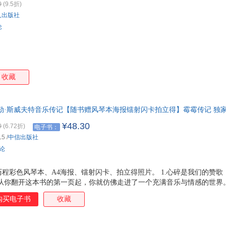
0
(9.5折)
人出版社
论
收藏
勒·斯威夫特音乐传记【随书赠风琴本海报镭射闪卡拍立得】霉霉传记 独
者18年见证音乐成长之路，分享独家幕后信息。深度解析泰勒·斯威夫特
¥48.30
0
(6.72折)
电子书：
15
/
中信出版社
评论
程彩色风琴本、A4海报、镭射闪卡、拍立得照片。 1.心碎是我们的赞
从你翻开这本书的第一页起，你就仿佛走进了一个充满音乐与情感的世界。 
，成为一种情感的共鸣、一种成长的见证、一种文化的象征。泰勒的音乐
购买电子书
收藏
一部分。泰勒 斯威夫特的音乐，就像是一首关于心碎与治愈的赞歌。她的
的甜蜜，还是失恋的痛苦，泰勒的音乐总能找到与之共鸣的听众，带领我
 谢菲尔德的《心碎是我们的赞歌：泰勒 斯威夫特音乐传记》正是对这段