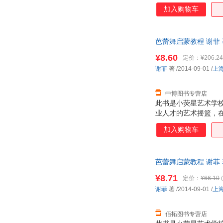
加入购物车
芭蕾舞启蒙教程 谢菲 
¥8.60
定价：
¥206.24
谢菲
著
/2014-09-01
/
上
中博图书专营店
此书是小荧星艺术学
业人才的艺术摇篮，
加入购物车
芭蕾舞启蒙教程 谢菲
¥8.71
定价：
¥66.10
(
谢菲
著
/2014-09-01
/
上
佰拓图书专营店