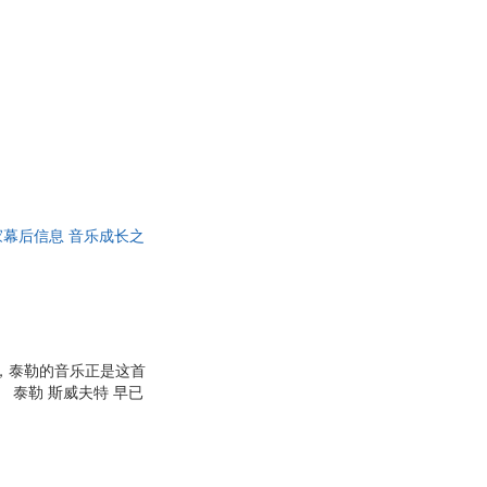
家幕后信息 音乐成长之
如何重塑流行音乐。
歌，泰勒的音乐正是这首
泰勒 斯威夫特 早已
早已化作记忆的经纬，
每一首歌都是一次情感
们从心碎走向治愈，从
旅程的深刻解读。这不