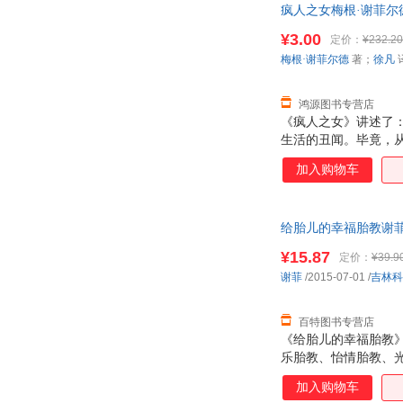
疯人之女梅根·谢菲尔德
仅是一本音乐传记，
电子发票！
¥3.00
定价：
¥232.20
梅根·谢菲尔德
著；
徐凡
鸿源图书专营店
《疯人之女》讲述了
生活的丑闻。毕竟，
定前往那个传说中的
加入购物车
助下，朱丽叶终于抵
糟糕的是，其中一只
险实验并尽快逃离这
给胎儿的幸福胎教谢菲吉林
中。
¥15.87
定价：
¥39.9
谢菲
/2015-07-01
/
吉林科
百特图书专营店
《给胎儿的幸福胎教
乐胎教、怡情胎教、
乖巧的宝宝。
加入购物车