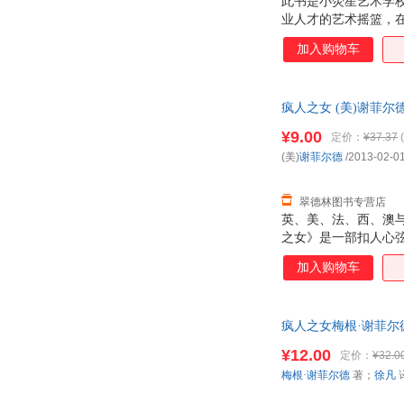
此书是小荧星艺术学
业人才的艺术摇篮，
加入购物车
疯人之女 (美)谢菲
¥9.00
定价：
¥37.37
(
(美)
谢菲尔德
/2013-02-0
翠德林图书专营店
英、美、法、西、澳
之女》是一部扣人心
加入购物车
疯人之女梅根·谢菲尔德
电子发票！
¥12.00
定价：
¥32.0
梅根·谢菲尔德
著；
徐凡