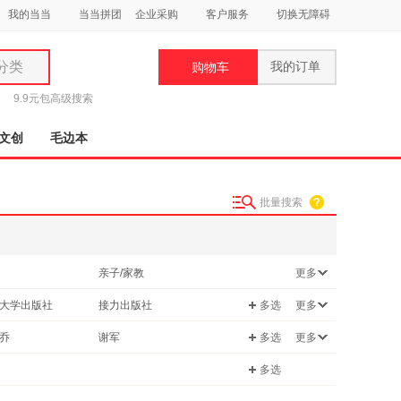
我的当当
当当拼团
企业采购
客户服务
切换无障碍
分类
我的订单
购物车
类
9.9元包
高级搜索
文创
毛边本
批量搜索
妆
品
亲子/家教
更多
饰
/励志
历史
大学出版社
接力出版社
多选
更多
鞋
学用书
青春文学
用
图书出版公司
中国致公出版社
乔
谢军
多选
更多
考试
饰
上海科学技术文献出版社
广东人民出版社
莹
娟子
多选
理财
烹饪/美食
教育出版社
江西美术出版社
菲
詹姆斯