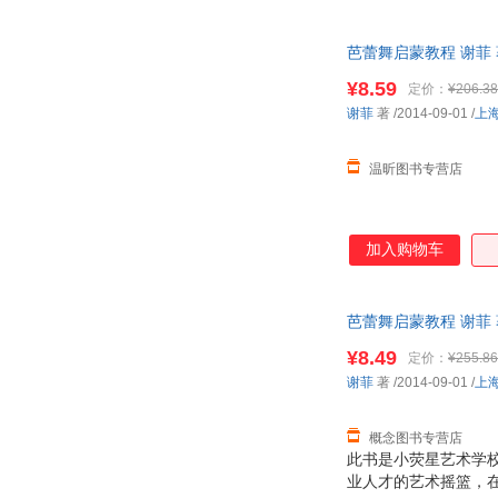
芭蕾舞启蒙教程 谢菲
¥8.59
定价：
¥206.38
谢菲
著
/2014-09-01
/
上
温昕图书专营店
加入购物车
芭蕾舞启蒙教程 谢菲
¥8.49
定价：
¥255.86
谢菲
著
/2014-09-01
/
上
概念图书专营店
此书是小荧星艺术学
业人才的艺术摇篮，