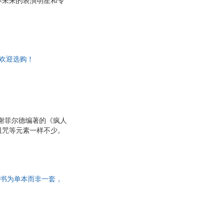
养未来的表演明星和专
，欢迎选购！
谢菲尔德编著的《疯人
诅咒等元素一样不少。
，此书为单本而非一套，