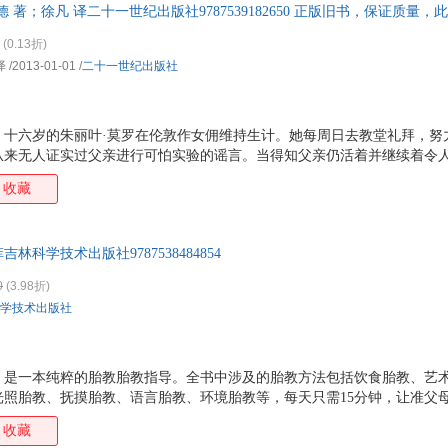
 著；徐凡 译二十一世纪出版社9787539182650 正版旧书，保证质量
更是一部深入讨论流行音乐与个人情感、文化现象之间关系
(0.13折)
译
/2013-01-01
/
二十一世纪出版社
：十六岁的朱丽叶·莫罗在伦敦作女佣维持生计。她每周日去教堂礼拜，努
从来无人证实过父亲进行可怕实验的谣言。当得知父亲仍活着并继续着令
热带小岛弄清真相。 父亲年轻英俊的助手蒙哥马利和神秘弃儿爱德华让她
收藏
达小岛，却发现了父亲的疯狂行径：他在动物身上进行着实验，使它们的
乖戾无常并在岛上大开杀戒。恐惧与科学好奇心使朱丽叶陷入两难，但她
片雨林地狱。然而，当小岛陷入混乱之际，她发现父亲的天才与疯狂基因
科学技术出版社9787538484854
0
(3.98折)
学技术出版社
》是一本纯粹的胎教胎教指导。全书中涉及的胎教方法包括饮食胎教、艺
光照胎教、抚摸胎教、语言胎教、环境胎教等，每天只需15分钟，让准父
收藏