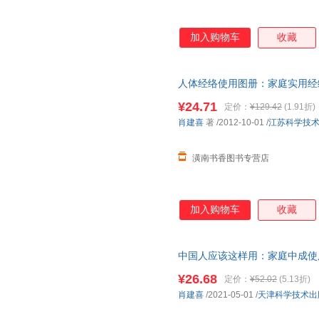
加入购物车
收藏
人体经络使用图册：家庭实用经
发票】
¥24.71
定价：
¥129.42
(1.91折)
肖建喜
著
/2012-10-01
/
江苏科学技
潢南书香图书专营店
加入购物车
收藏
中国人应该这样用：家庭中成使用
联系在线客服，介意
¥26.68
定价：
¥52.02
(5.13折)
肖建喜
/2021-05-01
/
天津科学技术出