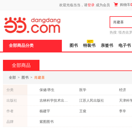
新
购物车
欢迎光临当当，请
登录
成为会员
窗
口
打
开
无
障
热搜:
怪杰佐
碍
谎
吾辈如神
说
全部商品分类
图书
特装书
亲签书
电子书
明
页
面,
按
全部商品
Ctrl
加
波
全部
>
图书
>
肖建喜
浪
键
分类
保健/养生
医学
经济
打
开
古籍
自然科学
青春文
出版社
吉林科学技术出版社
江苏人民出版社
导
小说
文学
法律
盲
江西教育出版社
河南科学技术出版社
中医古
作者
杨建宇
王俊
李辛
模
考试
传记
动漫/幽
式
品牌
紫图图书