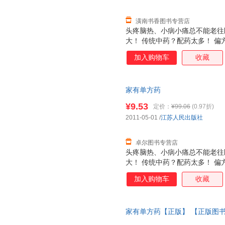
潢南书香图书专营店
头疼脑热、小病小痛总不能老往
大！ 传统中药？配药太多！ 偏
紧收藏单方药！ 《家有单方药》
加入购物车
收藏
药里精心挑选出最适合家庭使用
事又省钱，用药少，一味或两三
着凉感冒、热伤风、上火、口腔
家有单方药
关节疼痛 等都能用单方药解决
敷或洗浴，随您选择。
¥9.53
定价：
¥99.06
(0.97折)
2011-05-01
/
江苏人民出版社
卓尔图书专营店
头疼脑热、小病小痛总不能老往
大！ 传统中药？配药太多！ 偏
紧收藏单方药！ 《家有单方药》
加入购物车
收藏
药里精心挑选出最适合家庭使用
事又省钱，用药少，一味或两三
着凉感冒、热伤风、上火、口腔
家有单方药【正版】 【正版图
关节疼痛 等都能用单方药解决
敷或洗浴，随您选择。