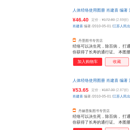
《灵枢》两卷，共162篇，其
人体经络使用图册 肖建喜 编著 江苏
现象，《灵枢》则更侧重于实践
式，并配有详细的插图图解，让
¥46.40
定价：
¥172.80
(2.69折)
医养生理论的精髓
肖建喜
编著
/2010-05-01
/
江苏人民
丹墨图书专营店
经络可以决生死，除百病， 打
你获得了长寿的通行证。 本图
打通经络的最快途经。 ◎ 专
加入购物车
收藏
编著，易玮博士审定； ◎ 内容
家审定的人体标准经穴全彩图，
技巧；人体12条经络，左右对称
人体经络使用图册 肖建喜 编著 江苏
穴、功能疗效一目了然，查找方便
古人源流的穴位口诀，帮您轻松
¥53.65
定价：
¥187.30
(2.87折)
清晰，尤其方便中老年读者的阅
肖建喜
编著
/2010-05-01
/
江苏人民
丹赫墨集图书专营店
经络可以决生死，除百病， 打
你获得了长寿的通行证。 本图
打通经络的最快途经。 ◎ 专