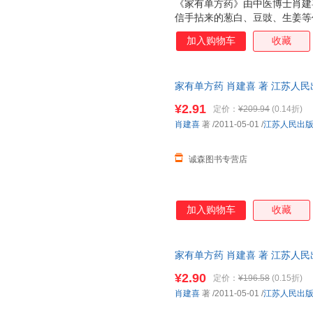
《家有单方药》由中医博士肖建
信手拈来的葱白、豆豉、生姜等
药的常规煎水或食疗方法，还详
加入购物车
收藏
法。针对常见的感冒发烧、牙痛
慢性支气管炎、风湿等多种病症
疗方案，操作简单，实用安全。
家有单方药 肖建喜 著 江苏人
非一套，电子发票。
¥2.91
定价：
¥209.94
(0.14折)
肖建喜
著
/2011-05-01
/
江苏人民出
诚森图书专营店
加入购物车
收藏
家有单方药 肖建喜 著 江苏人
库存后下单，避免纠纷。
¥2.90
定价：
¥196.58
(0.15折)
肖建喜
著
/2011-05-01
/
江苏人民出