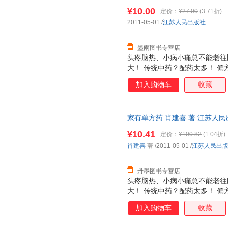
下单秒杀，欢迎选购！
敷或洗浴，随您选择。
¥10.00
定价：
¥27.00
(3.71折)
2011-05-01
/
江苏人民出版社
墨雨图书专营店
头疼脑热、小病小痛总不能老往
大！ 传统中药？配药太多！ 偏
紧收藏单方药！ 《家有单方药》
加入购物车
收藏
药里精心挑选出最适合家庭使用
事又省钱，用药少，一味或两三
着凉感冒、热伤风、上火、口腔
家有单方药 肖建喜 著 江苏人民出版社
关节疼痛 等都能用单方药解决
敷或洗浴，随您选择。
¥10.41
定价：
¥100.82
(1.04折)
肖建喜
著
/2011-05-01
/
江苏人民出
丹墨图书专营店
头疼脑热、小病小痛总不能老往
大！ 传统中药？配药太多！ 偏
紧收藏单方药！ 《家有单方药》
加入购物车
收藏
药里精心挑选出最适合家庭使用
事又省钱，用药少，一味或两三