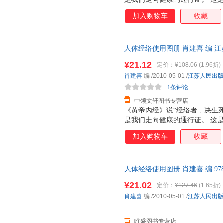
《人体经络使用手册》，里面介
加入购物车
收藏
针对的多种常见疾病，可以帮助
人体经络使用图册 肖建喜 编 
一套，支持7天无理由退换】
¥21.12
定价：
¥108.06
(1.96折)
肖建喜
编
/2010-05-01
/
江苏人民出
1条评论
中领文轩图书专营店
《黄帝内经》说“经络者，决生
是我们走向健康的通行证。 这
《人体经络使用手册》，里面介
加入购物车
收藏
针对的多种常见疾病，可以帮助
人体经络使用图册 肖建喜 编 978
优质售后，支持7天无理由退换
¥21.02
定价：
¥127.46
(1.65折)
肖建喜
编
/2010-05-01
/
江苏人民出
唯盛图书专营店