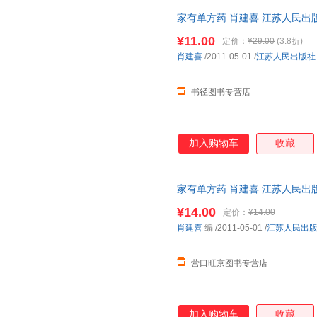
着凉感冒、热伤风、上火、口腔
家有单方药 肖建喜 江苏人民出
关节疼痛 等都能用单方药解决
敷或洗浴，随您选择。
¥11.00
定价：
¥29.00
(3.8折)
肖建喜
/2011-05-01
/
江苏人民出版社
书径图书专营店
加入购物车
收藏
家有单方药 肖建喜 江苏人民出版社 9
¥14.00
定价：
¥14.00
肖建喜
编
/2011-05-01
/
江苏人民出
营口旺京图书专营店
加入购物车
收藏