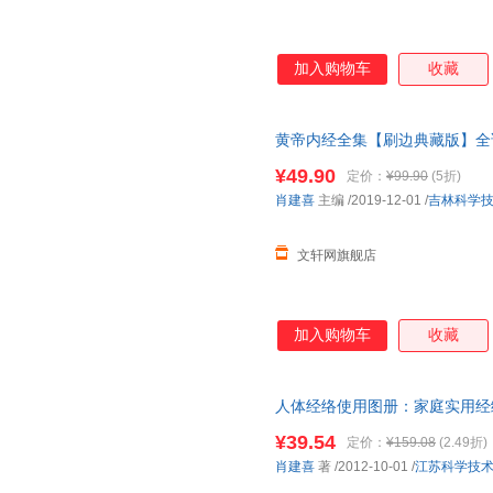
加入购物车
收藏
黄帝内经全集【刷边典藏版】全
版 跟着黄帝内经学养生 白话插
¥49.90
定价：
¥99.90
(5折)
近发货，85%城市次日达，团
肖建喜
主编
/2019-12-01
/
吉林科学
文轩网旗舰店
加入购物车
收藏
人体经络使用图册：家庭实用经
减，电子发票】
¥39.54
定价：
¥159.08
(2.49折)
肖建喜
著
/2012-10-01
/
江苏科学技