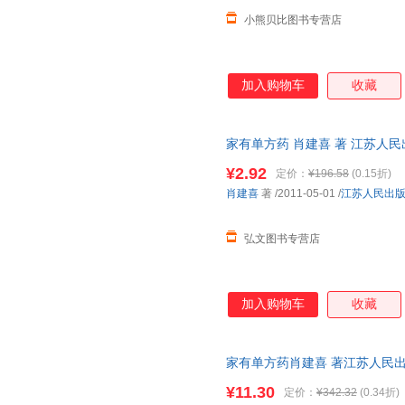
小熊贝比图书专营店
加入购物车
收藏
家有单方药 肖建喜 著 江苏人
库存后下单，避免纠纷。
¥2.92
定价：
¥196.58
(0.15折)
肖建喜
著
/2011-05-01
/
江苏人民出
弘文图书专营店
加入购物车
收藏
家有单方药肖建喜 著江苏人民出版社
此书为单本而非一套，电子发票
¥11.30
定价：
¥342.32
(0.34折)