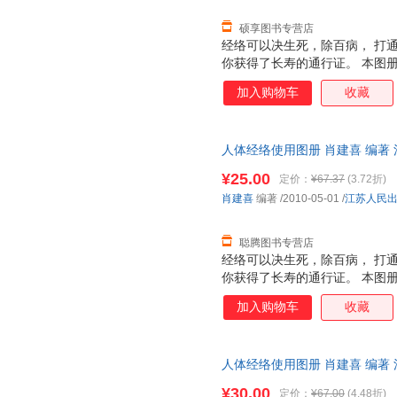
硕享图书专营店
经络可以决生死，除百病， 打
你获得了长寿的通行证。 本图
打通经络的最快途经。 ◎ 专
加入购物车
收藏
编著，易玮博士审定； ◎ 内容
家审定的人体标准经穴全彩图，
技巧；人体12条经络，左右对称
人体经络使用图册 肖建喜 编著
穴、功能疗效一目了然，查找方便
货，物流便捷，下单秒杀，欢迎
古人源流的穴位口诀，帮您轻松
¥25.00
定价：
¥67.37
(3.72折)
清晰，尤其方便中老年读者的阅
肖建喜
编著
/2010-05-01
/
江苏人民
聪腾图书专营店
经络可以决生死，除百病， 打
你获得了长寿的通行证。 本图
打通经络的最快途经。 ◎ 专
加入购物车
收藏
编著，易玮博士审定； ◎ 内容
家审定的人体标准经穴全彩图，
技巧；人体12条经络，左右对称
人体经络使用图册 肖建喜 编著
穴、功能疗效一目了然，查找方便
物流便捷，下单秒杀，欢迎选购
古人源流的穴位口诀，帮您轻松
¥30.00
定价：
¥67.00
(4.48折)