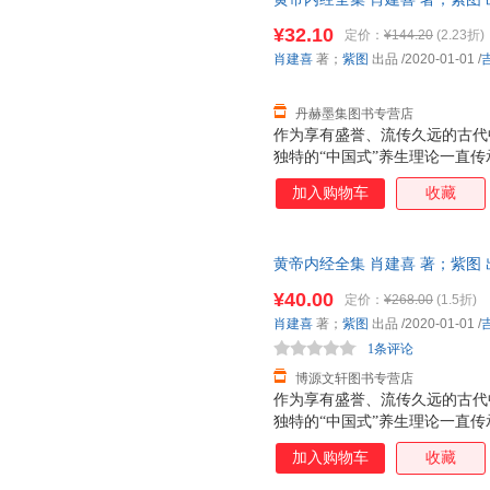
穴、功能疗效一目了然，查找方便
由退换】
古人源流的穴位口诀，帮您轻松
¥32.10
定价：
¥144.20
(2.23折)
清晰，尤其方便中老年读者的阅
肖建喜
著；
紫图
出品
/2020-01-01
/
丹赫墨集图书专营店
作为享有盛誉、流传久远的古代
独特的“中国式”养生理论一直传
医学的源头，系统地总结了古代
加入购物车
收藏
和宇宙生命相应的规律，以阴阳
康养生做出了不可磨灭的贡献。
《灵枢》两卷，共162篇，其
黄帝内经全集 肖建喜 著；紫图 出品
现象，《灵枢》则更侧重于实践
【速开发票，优质售后，支持7
式，并配有详细的插图图解，让
¥40.00
定价：
¥268.00
(1.5折)
医养生理论的精髓
肖建喜
著；
紫图
出品
/2020-01-01
/
1条评论
博源文轩图书专营店
作为享有盛誉、流传久远的古代
独特的“中国式”养生理论一直传
医学的源头，系统地总结了古代
加入购物车
收藏
和宇宙生命相应的规律，以阴阳
康养生做出了不可磨灭的贡献。