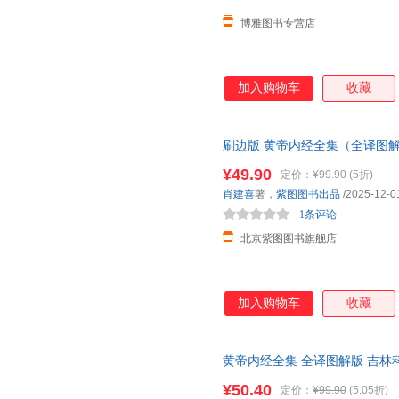
博雅图书专营店
加入购物车
收藏
刷边版 黄帝内经全集（全译图
¥49.90
定价：
¥99.90
(5折)
肖建喜
著，
紫图图书出品
/2025-12-0
1条评论
北京紫图图书旗舰店
加入购物车
收藏
黄帝内经全集 全译图解版 吉林
货，85%城市次日达，团购优
¥50.40
定价：
¥99.90
(5.05折)