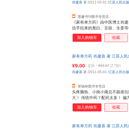
肖建喜
著
/2011-05-01
/
江苏人民出
墨趣书刊图书专营店
《家有单方药》由中医博士肖建
信手拈来的葱白、豆豉、生姜等
药的常规煎水或食疗方法，还详
加入购物车
收藏
法。针对常见的感冒发烧、牙痛
慢性支气管炎、风湿等多种病症
疗方案，操作简单，实用安全。
家有单方药 肖建喜 著 江苏人
捷，下单秒杀，欢迎选购！
¥9.00
定价：
¥33.37
(2.7折)
肖建喜
著
/2011-05-01
/
江苏人民出
翠德林图书专营店
头疼脑热、小病小痛总不能老往
大！ 传统中药？配药太多！ 偏
紧收藏单方药！ 《家有单方药》
加入购物车
收藏
药里精心挑选出最适合家庭使用
事又省钱，用药少，一味或两三
着凉感冒、热伤风、上火、口腔
家有单方药 肖建喜 著 江苏人
关节疼痛 等都能用单方药解决