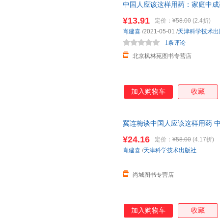
中国人应该这样用药：家庭中成药使用
穴、功能疗效一目了然，查找方便
货可开电子发票。划线价为图书
古人源流的穴位口诀，帮您轻松
¥13.91
定价：
¥58.00
(2.4折)
准。（书名没写全多少册的均为
清晰，尤其方便中老年读者的阅
肖建喜
/2021-05-01
/
天津科学技术出
1条评论
北京枫林苑图书专营店
加入购物车
收藏
冀连梅谈中国人应该这样用药 
保健大小病痛及早预判全家人用
¥24.16
定价：
¥58.00
(4.17折)
线当当客服
肖建喜
/
天津科学技术出版社
尚城图书专营店
加入购物车
收藏