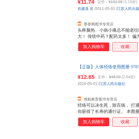
¥11.74
定价：
¥102.08
(1.16折)
肖建喜
著
/2011-05-01
/
江苏人民出
墨香阁图书专营店
头疼脑热、小病小痛总不能老往
大！ 传统中药？配药太多！ 偏
紧收藏单方药！ 《家有单方药》
加入购物车
收藏
药里精心挑选出最适合家庭使用
事又省钱，用药少，一味或两三
着凉感冒、热伤风、上火、口腔
【正版】人体经络使用图册 9787
关节疼痛 等都能用单方药解决
发票】 正版图书下单即可
敷或洗浴，随您选择。
¥12.65
定价：
¥48.00
(2.64折)
2010-05-01
/
江苏人民出版社
维航教育图书专营店
经络可以决生死，除百病， 打
你获得了长寿的通行证。 本图
打通经络的最快途经。 ◎ 专
加入购物车
收藏
编著，易玮博士审定； ◎ 内容
家审定的人体标准经穴全彩图，
技巧；人体12条经络，左右对称