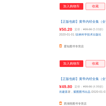
加入购物车
收藏
【正版包邮】黄帝内经全集（全
强抵抗力，中医养生的本源之书
¥50.20
定价：
¥99.90
(5.03折)
邮速发 假一罚十
2020-01-01
/
吉林科学技术出版社
爱知图书专营店
加入购物车
收藏
【正版包邮】黄帝内经全集（全
保证正版 现货包邮速发 假一罚
¥49.80
定价：
¥99.90
(4.99折)
肖建喜
著，
紫图图书出品
/2020-01-0
西湖雨图书专营店