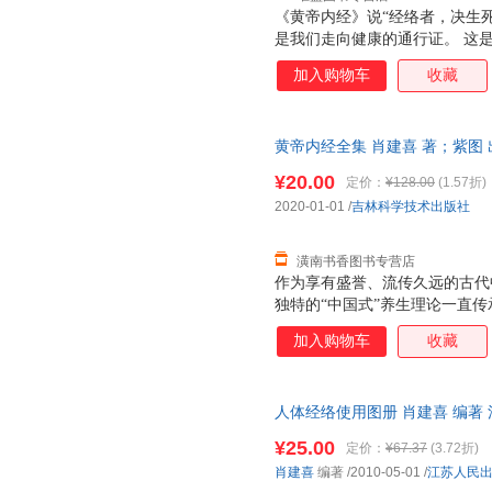
《黄帝内经》说“经络者，决生
是我们走向健康的通行证。 这
《人体经络使用手册》，里面介
加入购物车
收藏
针对的多种常见疾病，可以帮助
黄帝内经全集 肖建喜 著；紫图 出品
【速开发票，优质售后，支持7
¥20.00
定价：
¥128.00
(1.57折)
2020-01-01
/
吉林科学技术出版社
潢南书香图书专营店
作为享有盛誉、流传久远的古代
独特的“中国式”养生理论一直传
医学的源头，系统地总结了古代
加入购物车
收藏
和宇宙生命相应的规律，以阴阳
康养生做出了不可磨灭的贡献。
《灵枢》两卷，共162篇，其
人体经络使用图册 肖建喜 编著
现象，《灵枢》则更侧重于实践
物流便捷，下单秒杀，欢迎选购
式，并配有详细的插图图解，让
¥25.00
定价：
¥67.37
(3.72折)
医养生理论的精髓
肖建喜
编著
/2010-05-01
/
江苏人民