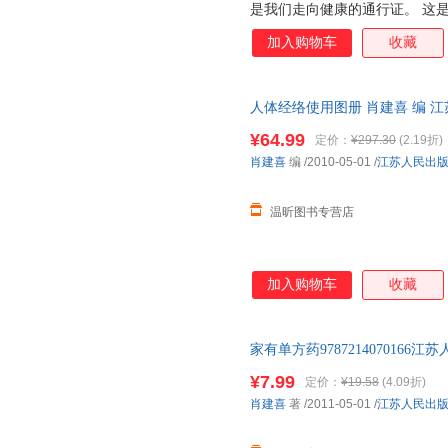
是我们走向健康的通行证。 这
《人体经络使用手册》，里面介
加入购物车
收藏
针对的多种常见疾病，可以帮助
人体经络使用图册 肖建喜 编 
请先咨询客服，欢迎选购！
¥64.99
定价：
¥297.30
(2.19折)
肖建喜
编
/2010-05-01
/
江苏人民出
温昕图书专营店
加入购物车
收藏
家有单方药97872140701
可】 此书为单本而非一套，如
¥7.99
定价：
¥19.58
(4.09折)
肖建喜
著
/2011-05-01
/
江苏人民出