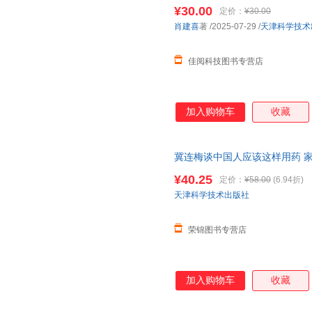
¥30.00
定价：
¥30.00
肖建喜
著
/2025-07-29
/
天津科学技术
佳阅科技图书专营店
加入购物车
收藏
冀连梅谈中国人应该这样用药 
家庭保健大小病痛及早预判全家
¥40.25
定价：
¥58.00
(6.94折)
请放心下单，本店所有商品均可
天津科学技术出版社
荣锦图书专营店
加入购物车
收藏