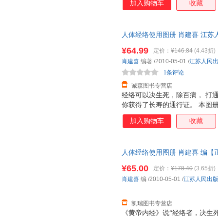
加入购物车
收藏
编著，易玮博士审定； ◎ 内容
家审定的人体标准经穴全彩图，
技巧；人体12条经络，左右对称
人体经络使用图册 肖建喜 江苏
穴、功能疗效一目了然，查找方便
量，此书为单本而非一套，电子
古人源流的穴位口诀，帮您轻松
¥64.99
定价：
¥146.84
(4.43折)
清晰，尤其方便中老年读者的阅
肖建喜
编著
/2010-05-01
/
江苏人民
1条评论
诚森图书专营店
经络可以决生死，除百病， 打
你获得了长寿的通行证。 本图
打通经络的最快途经。 ◎ 专
加入购物车
收藏
编著，易玮博士审定； ◎ 内容
家审定的人体标准经穴全彩图，
技巧；人体12条经络，左右对称
人体经络使用图册 肖建喜 编【
穴、功能疗效一目了然，查找方便
由退换】
古人源流的穴位口诀，帮您轻松
¥65.00
定价：
¥178.40
(3.65折)
清晰，尤其方便中老年读者的阅
肖建喜
编
/2010-05-01
/
江苏人民出
凯瑞图书专营店
《黄帝内经》说“经络者，决生