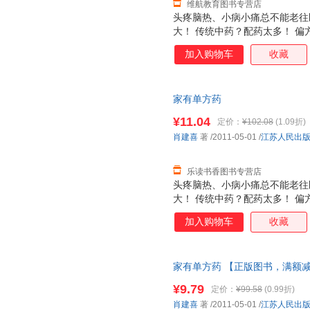
维航教育图书专营店
头疼脑热、小病小痛总不能老往
大！ 传统中药？配药太多！ 偏
紧收藏单方药！ 《家有单方药》
加入购物车
收藏
药里精心挑选出最适合家庭使用
事又省钱，用药少，一味或两三
着凉感冒、热伤风、上火、口腔
家有单方药
关节疼痛 等都能用单方药解决
敷或洗浴，随您选择。
¥11.04
定价：
¥102.08
(1.09折)
肖建喜
著
/2011-05-01
/
江苏人民出
乐读书香图书专营店
头疼脑热、小病小痛总不能老往
大！ 传统中药？配药太多！ 偏
紧收藏单方药！ 《家有单方药》
加入购物车
收藏
药里精心挑选出最适合家庭使用
事又省钱，用药少，一味或两三
着凉感冒、热伤风、上火、口腔
家有单方药 【正版图书，满额
关节疼痛 等都能用单方药解决
敷或洗浴，随您选择。
¥9.79
定价：
¥99.58
(0.99折)
肖建喜
著
/2011-05-01
/
江苏人民出