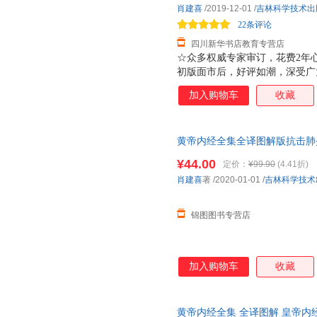
肖建喜
/2019-12-01
/
吉林科学技术出
22条评论
四川新华书店教育专营店
☆众多权威专家审订，花费2年
初版面市后，好评如潮，深受广
中有少量内容较难理解，故对其
加入购物车
收藏
主编进行重修，另聘请众多中医
继续优化图解，反复斟酌，花费
第一经《黄帝内经》以阴阳调和
黄帝内经全集全译图解版抗击肺
生做出了不可磨灭的贡献。它已传
看懂的白话插图版穴位经络脏腑
源泉，也是统领中国古代医药学
¥44.00
定价：
¥99.90
(4.41折)
不错过任何一处细节我们以权威
肖建喜
著
/2020-01-01
/
吉林科学技术
全文用通俗易懂的语言进行精准
您真正读懂《黄帝内经》，
锦图图书专营店
加入购物车
收藏
黄帝内经全集 全译图解 皇帝内