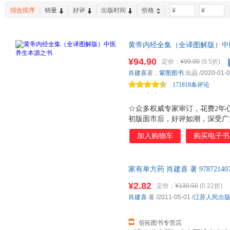
综合排序
销量
好评
出版时间
价格
-
黄帝内经全集（全译图解版）中
以跟着《黄帝内经》学养生！中
¥94.90
定价：
¥99.90
(9.5折)
图版。权威专家、5位编辑耗时2
肖建喜
著，
紫图图书
出品
/2020-01-
正气，免疫力自然增强，不怕疾
171818条评论
☆众多权威专家审订，花费2年
初版面市后，好评如潮，深受广
中有少量内容较难理解，故对其
加入购物车
购买电子书
主编进行重修，另聘请众多中医
继续优化图解，反复斟酌，花费
生*经 《黄帝内经》以阴阳调
家有单方药 肖建喜 著 978721
生做出了不可磨灭的贡献。它已传
后，支持7天无理由退换】
源泉，也是统领中国古代医药学
¥2.82
定价：
¥130.50
(0.22折)
不错过任何一处细节 我们以权
肖建喜
著
/2011-05-01
/
江苏人民出
全文用通俗易懂的语言进行精准
佰拓图书专营店