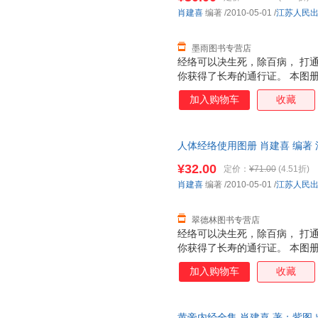
清晰，尤其方便中老年读者的阅
肖建喜
编著
/2010-05-01
/
江苏人民
墨雨图书专营店
经络可以决生死，除百病， 打
你获得了长寿的通行证。 本图
打通经络的最快途经。 ◎ 专
加入购物车
收藏
编著，易玮博士审定； ◎ 内容
家审定的人体标准经穴全彩图，
技巧；人体12条经络，左右对称
人体经络使用图册 肖建喜 编著
穴、功能疗效一目了然，查找方便
仓发货，物流便捷，下单秒杀，
古人源流的穴位口诀，帮您轻松
¥32.00
定价：
¥71.00
(4.51折)
清晰，尤其方便中老年读者的阅
肖建喜
编著
/2010-05-01
/
江苏人民
翠德林图书专营店
经络可以决生死，除百病， 打
你获得了长寿的通行证。 本图
打通经络的最快途经。 ◎ 专
加入购物车
收藏
编著，易玮博士审定； ◎ 内容
家审定的人体标准经穴全彩图，
技巧；人体12条经络，左右对称
黄帝内经全集 肖建喜 著；紫图