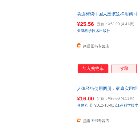
冀连梅谈中国人应该这样用药 
保健大小病痛及早预判全家人用
¥25.56
定价：
¥58.00
(4.41折)
天津科学技术出版社
尚居图书专营店
加入购物车
收藏
人体经络使用图册：家庭实用经络
版社【正版书】 全国三仓发货
¥16.00
定价：
¥39.00
(4.11折)
肖建喜
著
/2012-10-01
/
江苏科学技
墨雨图书专营店