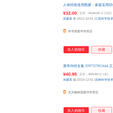
人体经络使用图册：家庭实用经
发票】
¥32.00
定价：
¥144.00
(2.23折)
肖建喜
著
/2012-10-01
/
江苏科学技
伴书房图书专营店
加入购物车
收藏
黄帝内经全集 9787557851
书市场价格。商品图片仅供参考
¥40.95
定价：
¥99.90
(4.1折)
单本价格）
肖建喜
编
/2019-12-01
/
吉林科学技
北京枫林苑图书专营店
加入购物车
收藏