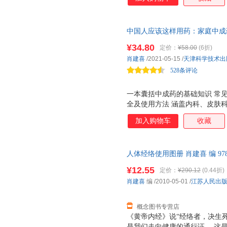
中国人应该这样用药：家庭中成药使
药，100+个注意事项，370
¥34.80
定价：
¥58.00
(6折)
的家庭中成药使用指南。小病小
肖建喜
/2021-05-15
/
天津科学技术出
528条评论
一本囊括中成药的基础知识 常
全及使用方法 涵盖内科、皮肤
大类别，50余种常见病，全家
加入购物车
收藏
效更快，效果更好 纠正日常用药
2 内服药肯定比外用药见效快 3
外用药内服也没问题 5 见效了
人体经络使用图册 肖建喜 编 978
一定比便宜的好 7 那些被 封神
优质售后，支持7天无理由退换
人的，不必当回事
¥12.55
定价：
¥290.12
(0.44折)
肖建喜
编
/2010-05-01
/
江苏人民出
概念图书专营店
《黄帝内经》说“经络者，决生
是我们走向健康的通行证。 这