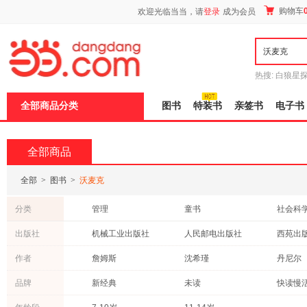
新
购物车
欢迎光临当当，请
登录
成为会员
窗
口
打
开
无
障
热搜:
白狼星
碍
师3
重建秦
说
全部商品分类
图书
特装书
亲签书
电子书
明
页
面,
按
全部商品
Ctrl
加
波
全部
>
图书
>
沃麦克
浪
键
分类
管理
童书
社会科
打
开
艺术
医学
传记
出版社
机械工业出版社
人民邮电出版社
西苑出
导
计算机/网络
青春文学
文学
盲
上海教育出版社
教育科学出版社
北京联
作者
詹姆斯
沈希瑾
丹尼尔
模
历史
建筑
科普读
式
中信出版社
东方出版社
武汉大
麦克·巴内特
丹·琼斯
程雯
品牌
新经典
未读
快读慢
自然科学
亲子/家教
教材
江苏凤凰少年儿童出版社
化学工业出版社
刘健
李一慢
卡罗尔
外语
工业技术
港台圖