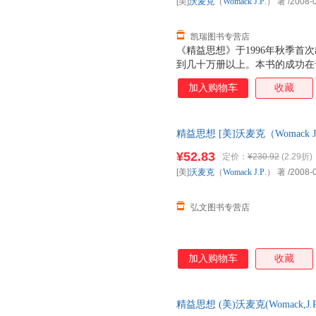
[美]
沃麦克
（
Womack
J.P
.） 著
/2008-
凯瑞图书专营店
《精益思想》于1996年秋季首
到几十万册以上。本书的成功在
者提供了精益的核心原则，实地
加入购物车
收藏
大小企业推行精益的实际情况和
实施精益的人提供了最好的指南
则：根据客户需求，重新定义价
精益思想 [美]沃麦克（Womack
值流动起来；依靠客户需求拉动
售，请咨询客服查询库存后下单
¥52.83
定价：
¥230.92
(2.29折)
[美]
沃麦克
（
Womack
J.P
.） 著
/2008-
弘文图书专营店
加入购物车
收藏
精益思想 (美)沃麦克(Womack,J.P