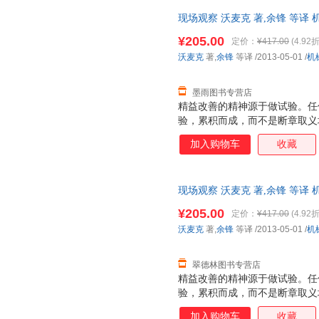
年来持续发展的精益管理系统点
现场观察 沃麦克 著,余锋 等
精益实践者带来鼓舞。
仓发货，物流便捷，下单秒杀，
¥205.00
定价：
¥417.00
(4.92折
沃麦克
著,
余锋
等译
/2013-05-01
/
机
墨雨图书专营店
精益改善的精神源于做试验。任
验，累积而成，而不是断章取义
而是每天做试验、积累知识的集
加入购物车
收藏
多公司，用他敏锐的观察力去实
过月信与反思，总结了他的精益
年来持续发展的精益管理系统点
现场观察 沃麦克 著,余锋 等
精益实践者带来鼓舞。
物流便捷，下单秒杀，欢迎选购
¥205.00
定价：
¥417.00
(4.92折
沃麦克
著,
余锋
等译
/2013-05-01
/
机
翠德林图书专营店
精益改善的精神源于做试验。任
验，累积而成，而不是断章取义
而是每天做试验、积累知识的集
加入购物车
收藏