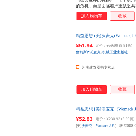
的危机，而是面临着严重缺乏具
机。在各工业界普遍采用精益生
加入购物车
收藏
涵义、公司的命运、世界的经济
精益思想 (美)沃麦克(Womack,J.P.
李京生 译 可开发票，现货速发
¥51.94
定价：
¥59.00
(8.81折)
詹姆斯P.沃麦克
/
机械工业出版社
河南建农图书专营店
加入购物车
收藏
精益思想 [美]沃麦克（Womack
售，请咨询客服查询库存后下单
¥52.83
定价：
¥230.92
(2.29折)
[美]
沃麦克
（
Womack
J.P
.） 著
/2008-