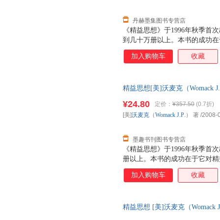
丹赫墨集图书专营店
《精益思想》于1996年秋季首
到几十万册以上。本书的成功在
者提供了精益的核心原则，实地
加入购物车
收藏
大小企业推行精益的实际情况和
实施精益的人提供了最好的指南
则：根据客户需求，重新定义价
精益思想[美]沃麦克（Womack J.
值流动起来；依靠客户需求拉动
旧书，保证质量，此书为单本而
¥24.80
定价：
¥357.50
(0.7折)
[美]
沃麦克
（
Womack
J.P
.） 著
/2008-
墨趣书刊图书专营店
《精益思想》于1996年秋季首
册以上。本书的成功在于它对精
益的核心原则，实地考察了美国
加入购物车
收藏
行精益的实际情况和心得，为准
人提供了好的指南，从而成为精
求，重新定义价值；识别价值流
精益思想 [美]沃麦克（Womack J.
靠客户需求拉动价值流；不断改
开发票，优质售后，支 【正版