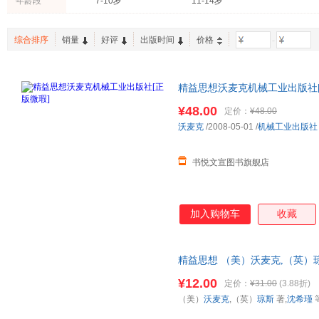
年龄段
7-10岁
11-14岁
新疆青少年出版社
重庆大学出版社
二十一
陈静
格里格
陈红
两性关系
体育/运动
政治/军
天津科技翻译出版社
外语教学与研究出版社
少年儿
陶建刚
李夏
余莉
工具书
动漫/幽默
综合排序
销量
好评
出版时间
价格
-
生活 读书 新知三联书店
知识产权出版社
四川人
文铮
罗伟
杰西卡
中国财政经济出版社
中国传媒大学出版社
中国轻
孙正凡
迈克拉·摩根
马扎诺
煤炭工业出版社
清华大学出版社
中国地
精益思想沃麦克机械工业出版社[
陈枫
菲奥娜·麦克唐纳
陈志华
质保障.套装单售,优惠多多,可开
¥48.00
定价：
¥48.00
沃麦克
/2008-05-01
/
机械工业出版社
书悦文宣图书旗舰店
加入购物车
收藏
精益思想 （美）沃麦克,（英）
证】 全国三仓发货，物流便捷
¥12.00
定价：
¥31.00
(3.88折)
（美）
沃麦克
,（英）
琼斯
著,
沈希瑾