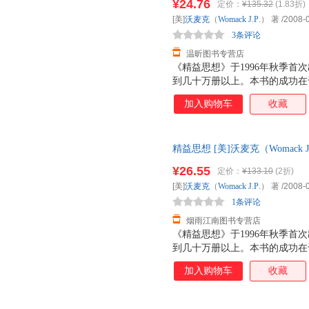
¥24.76
定价：
¥135.32
(1.83折)
[美]
沃麦克
（
Womack
J.P
.） 著
/2008-
3条评论
温昕图书专营店
《精益思想》于1996年秋季首
到几十万册以上。本书的成功在
者提供了精益的核心原则，实地
加入购物车
收藏
大小企业推行精益的实际情况和
实施精益的人提供了最好的指南
则：根据客户需求，重新定义价
精益思想 [美]沃麦克（Womack J.
值流动起来；依靠客户需求拉动
额立减】 正版旧书，保证质量
¥26.55
定价：
¥133.10
(2折)
[美]
沃麦克
（
Womack
J.P
.） 著
/2008-
1条评论
烟雨江南图书专营店
《精益思想》于1996年秋季首
到几十万册以上。本书的成功在
者提供了精益的核心原则，实地
加入购物车
收藏
大小企业推行精益的实际情况和
实施精益的人提供了最好的指南
则：根据客户需求，重新定义价