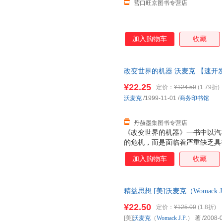
营口旺京图书专营店
加入购物车
收藏
改变世界的机器 沃麦克 【速开
¥22.25
定价：
¥124.50
(1.79折)
沃麦克
/1999-11-01
/
商务印书馆
丹赫墨集图书专营店
《改变世界的机器》一书中以汽
的危机，而是面临着严重缺乏具
机。在各工业界普遍采用精益生
加入购物车
收藏
涵义、公司的命运、世界的经济
精益思想 [美]沃麦克（Womack J.
【速开发票，优质售后，支持7
¥22.50
定价：
¥125.00
(1.8折)
[美]
沃麦克
（
Womack
J.P
.） 著
/2008-