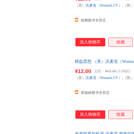
（美）
沃麦克
（
Womack
,
J.P
.）,（英）
聪腾图书专营店
加入购物车
收藏
精益思想 （美）沃麦克（Womack,J
业出版社【正版可开发票】 全
¥12.00
定价：
¥31.00
(3.88折)
购！
（美）
沃麦克
（
Womack
,
J.P
.）,（英）
翠德林图书专营店
加入购物车
收藏
改变世界的机器 沃麦克 商务印