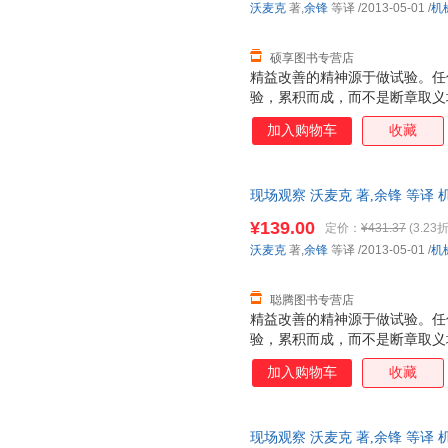
沃麦克
著,
余锋
等译
/2013-05-01
/
机
硕享图书专营店
精益改善的精神源于做试验。任
验，累积而成，而不是断章取义
而是每天做试验、积累知识的集
加入购物车
收藏
多公司，用他敏锐的观察力去实
过月信与反思，总结了他的精益
年来持续发展的精益管理系统点
现场观察 沃麦克 著,余锋 等
精益实践者带来鼓舞。
仓发货，物流便捷，下单秒杀，
¥139.00
定价：
¥431.37
(3.23折
沃麦克
著,
余锋
等译
/2013-05-01
/
机
聪腾图书专营店
精益改善的精神源于做试验。任
验，累积而成，而不是断章取义
而是每天做试验、积累知识的集
加入购物车
收藏
多公司，用他敏锐的观察力去实
过月信与反思，总结了他的精益
年来持续发展的精益管理系统点
现场观察 沃麦克 著,余锋 等译 机械
精益实践者带来鼓舞。