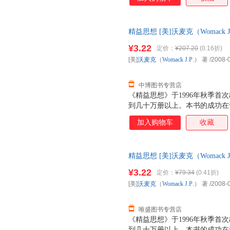
多公司，用他敏锐的观察力去实
过月信与反思，总结了他的精益
年来持续发展的精益管理系统点
精益思想 [美]沃麦克（Womack J.
精益实践者带来鼓舞。
【速开发票，优质售后，支持7
¥3.22
定价：
¥207.20
(0.16折)
[美]
沃麦克
（
Womack
J.P
.） 著
/2008-
中博图书专营店
《精益思想》于1996年秋季首
到几十万册以上。本书的成功在
者提供了精益的核心原则，实地
加入购物车
收藏
大小企业推行精益的实际情况和
实施精益的人提供了最好的指南
则：根据客户需求，重新定义价
精益思想 [美]沃麦克（Womack J.
值流动起来；依靠客户需求拉动
【速开发票，优质售后，支持7
¥3.22
定价：
¥79.34
(0.41折)
[美]
沃麦克
（
Womack
J.P
.） 著
/2008-
唯盛图书专营店
《精益思想》于1996年秋季首
到几十万册以上。本书的成功在