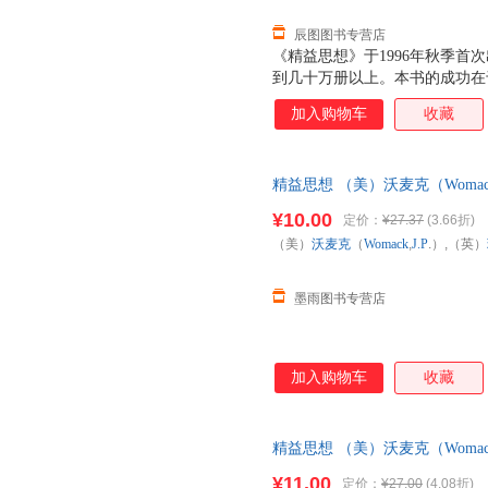
辰图图书专营店
《精益思想》于1996年秋季首
到几十万册以上。本书的成功在
者提供了精益的核心原则，实地
加入购物车
收藏
大小企业推行精益的实际情况和
实施精益的人提供了最好的指南
则：根据客户需求，重新定义价
精益思想 （美）沃麦克（Womack,J
值流动起来；依靠客户需求拉动
业出版社【正版】 全国三仓发
¥10.00
定价：
¥27.37
(3.66折)
（美）
沃麦克
（
Womack
,
J.P
.）,（英）
墨雨图书专营店
加入购物车
收藏
精益思想 （美）沃麦克（Womack,J
业出版社【正版书】 全国三仓
¥11.00
定价：
¥27.00
(4.08折)