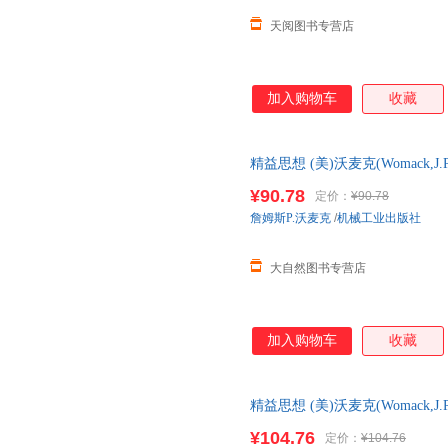
天阅图书专营店
加入购物车
收藏
精益思想 (美)沃麦克(Womack,J.P
正版书籍
¥90.78
定价：
¥90.78
詹姆斯P.沃麦克
/
机械工业出版社
大自然图书专营店
加入购物车
收藏
精益思想 (美)沃麦克(Womack,J.P.
李京生 译 【店长推荐正版图书
¥104.76
定价：
¥104.76