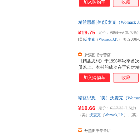
加入购物车
收藏
涵义、公司的命运、世界的经济
精益思想[美]沃麦克（Womack J.
旧书，保证质量，此书为单本而
¥19.75
定价：
¥261.70
(0.76折)
[美]
沃麦克
（
Womack
J.P
.） 著
/2008-
梦溪图书专营店
《精益思想》于1996年秋季首
册以上。本书的成功在于它对精
益的核心原则，实地考察了美国
加入购物车
收藏
行精益的实际情况和心得，为准
人提供了好的指南，从而成为精
求，重新定义价值；识别价值流
精益思想 （美）沃麦克（Womack,J
靠客户需求拉动价值流；不断改
业出版社 9787111
¥18.66
定价：
¥117.32
(1.6折)
（美）
沃麦克
（
Womack
,
J.P
.）,（英）
丹墨图书专营店