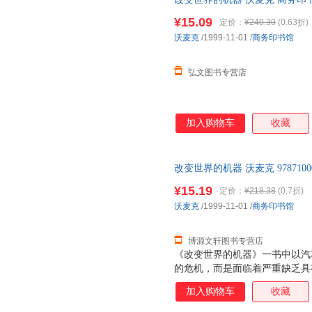
存后下单，避免纠纷。
¥15.09
定价：
¥240.30
(0.63折)
沃麦克
/1999-11-01
/
商务印书馆
弘文图书专营店
加入购物车
收藏
改变世界的机器 沃麦克 978710
后，支持7天无理由退换】
¥15.19
定价：
¥218.38
(0.7折)
沃麦克
/1999-11-01
/
商务印书馆
博源文轩图书专营店
《改变世界的机器》一书中以汽
的危机，而是面临着严重缺乏具
机。在各工业界普遍采用精益生
加入购物车
收藏
涵义、公司的命运、世界的经济