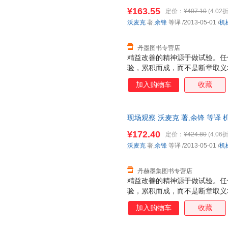
¥163.55
定价：
¥407.10
(4.02折
沃麦克
著,
余锋
等译
/2013-05-01
/
机
丹墨图书专营店
精益改善的精神源于做试验。任
验，累积而成，而不是断章取义
而是每天做试验、积累知识的集
加入购物车
收藏
多公司，用他敏锐的观察力去实
过月信与反思，总结了他的精益
年来持续发展的精益管理系统点
现场观察 沃麦克 著,余锋 等译 机械
精益实践者带来鼓舞。
¥172.40
定价：
¥424.80
(4.06折
沃麦克
著,
余锋
等译
/2013-05-01
/
机
丹赫墨集图书专营店
精益改善的精神源于做试验。任
验，累积而成，而不是断章取义
而是每天做试验、积累知识的集
加入购物车
收藏
多公司，用他敏锐的观察力去实
过月信与反思，总结了他的精益