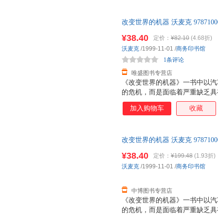
实施精益的人提供了最好的指南
则：根据客户需求，重新定义价
改变世界的机器 沃麦克 978710
值流动起来；依靠客户需求拉动
后，支持7天无理由退换】
¥38.40
定价：
¥82.10
(4.68折)
沃麦克
/1999-11-01
/
商务印书馆
1条评论
唯盛图书专营店
《改变世界的机器》一书中以汽
的危机，而是面临着严重缺乏具
机。在各工业界普遍采用精益生
加入购物车
收藏
涵义、公司的命运、世界的经济
改变世界的机器 沃麦克 978710
后，支持7天无理由退换】
¥38.40
定价：
¥199.48
(1.93折)
沃麦克
/1999-11-01
/
商务印书馆
中博图书专营店
《改变世界的机器》一书中以汽
的危机，而是面临着严重缺乏具