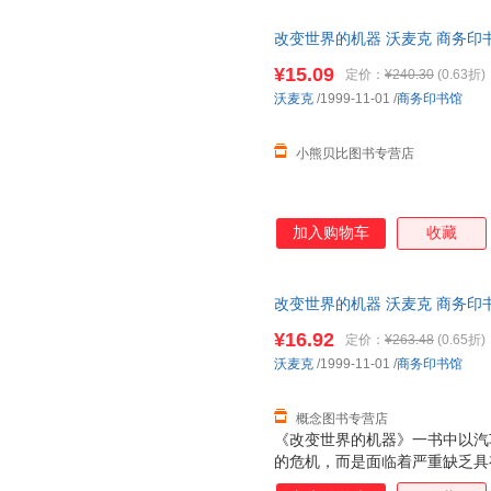
改变世界的机器 沃麦克 商务印
存后下单，避免纠纷。
¥15.09
定价：
¥240.30
(0.63折)
沃麦克
/1999-11-01
/
商务印书馆
小熊贝比图书专营店
加入购物车
收藏
改变世界的机器 沃麦克 商务印
持7天无理由退换】
¥16.92
定价：
¥263.48
(0.65折)
沃麦克
/1999-11-01
/
商务印书馆
概念图书专营店
《改变世界的机器》一书中以汽
的危机，而是面临着严重缺乏具
机。在各工业界普遍采用精益生