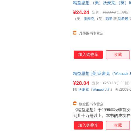
精益思想 （美）沃麦克,（英）琼
值流动起来；依靠客户需求拉动
9787100043663
¥24.24
定价：
¥128.48
(1.89折)
（美）
沃麦克
,（英）
琼斯
著,
沈希瑾
丹墨图书专营店
加入购物车
收藏
精益思想 [美]沃麦克（Womack J.
【速开发票，优质售后，支持7
¥28.04
定价：
¥253.18
(1.11折)
[美]
沃麦克
（
Womack
J.P
.） 著
/2008-
概念图书专营店
《精益思想》于1996年秋季首
到几十万册以上。本书的成功在
者提供了精益的核心原则，实地
加入购物车
收藏
大小企业推行精益的实际情况和