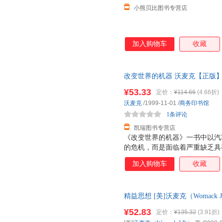
小熊贝比图书专营店
加入购物车
收藏
改变世界的机器 沃麦克【正版
换】
¥53.33
定价：
¥114.66
(4.66折)
沃麦克
/1999-11-01
/
商务印书馆
1条评论
凯瑞图书专营店
《改变世界的机器》一书中以汽
的危机，而是面临着严重缺乏具
机。在各工业界普遍采用精益生
加入购物车
收藏
涵义、公司的命运、世界的经济
精益思想 [美]沃麦克（Womack
支持7天无理由退换】
¥52.83
定价：
¥135.32
(3.91折)