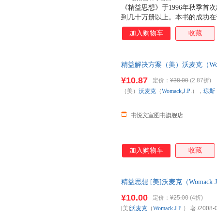
《精益思想》于1996年秋季首
到几十万册以上。本书的成功在
者提供了精益的核心原则，实地
加入购物车
收藏
大小企业推行精益的实际情况和
实施精益的人提供了最好的指南
则：根据客户需求，重新定义价
精益解决方案（美）沃麦克（Womack
值流动起来；依靠客户需求拉动
杰 等译 著作机械工业出版社[ 
¥10.87
定价：
¥38.00
(2.87折)
售,优惠多多,可开发票,放心选购
（美）
沃麦克
（
Womack
,
J.P
.），
琼斯
书悦文宣图书旗舰店
加入购物车
收藏
精益思想 [美]沃麦克（Womack J.
【速开发票，优质售后，支持7
¥10.00
定价：
¥25.00
(4折)
[美]
沃麦克
（
Womack
J.P
.） 著
/2008-