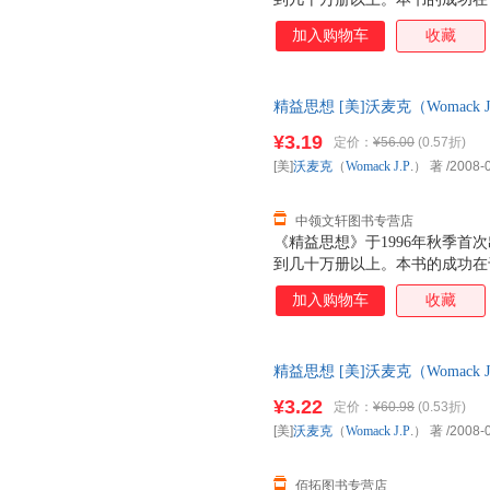
者提供了精益的核心原则，实地
加入购物车
收藏
大小企业推行精益的实际情况和
实施精益的人提供了最好的指南
则：根据客户需求，重新定义价
精益思想 [美]沃麦克（Womack J.
值流动起来；依靠客户需求拉动
【速开发票，优质售后，支持7
¥3.19
定价：
¥56.00
(0.57折)
[美]
沃麦克
（
Womack
J.P
.） 著
/2008-
中领文轩图书专营店
《精益思想》于1996年秋季首
到几十万册以上。本书的成功在
者提供了精益的核心原则，实地
加入购物车
收藏
大小企业推行精益的实际情况和
实施精益的人提供了最好的指南
则：根据客户需求，重新定义价
精益思想 [美]沃麦克（Womack
值流动起来；依靠客户需求拉动
售后，支持7天无理由退换】
¥3.22
定价：
¥60.98
(0.53折)
[美]
沃麦克
（
Womack
J.P
.） 著
/2008-
佰拓图书专营店