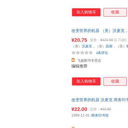
加入购物车
收藏
改变世界的机器 （美）沃麦克
（美）沃麦克 （英）琼斯 （美
¥20.75
定价：
¥121.50
(1.71折)
此书为单本而非一套，电子发票
（美）
沃麦克
，（英）
琼斯
，（美）
4条评论
飞扬图书专营店
编辑推荐
加入购物车
收藏
改变世界的机器 沃麦克 商务印书馆 9
¥22.00
定价：
¥22.00
1999-11-01
/
商务印书馆