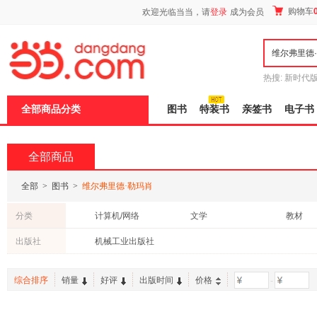
新
购物车
欢迎光临当当，请
登录
成为会员
窗
口
打
开
无
障
热搜:
新时代
碍
有兽焉全集
说
全部商品分类
图书
特装书
亲签书
电子书
明
页
面,
按
全部商品
Ctrl
加
波
全部
>
图书
>
维尔弗里德·勒玛肖
浪
键
分类
计算机/网络
文学
教材
打
开
出版社
机械工业出版社
导
盲
模
综合排序
销量
好评
出版时间
价格
-
式