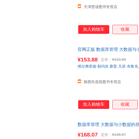
天津慧读图书专营店
加入购物车
收藏
官网正版 数据库管理 大数据与
玛肖 计算机科学丛书 黑皮书 
¥153.88
定价：
¥153.88
维尔弗里德·勒玛肖
,
赛普·凡登·布鲁克
,
陕西尚居苑图书专营店
加入购物车
收藏
数据库管理 大数据与小数据的存
专业本科生和研究生入门课程教材
¥168.07
定价：
¥168.07
正版图书 请放心下单，本店所