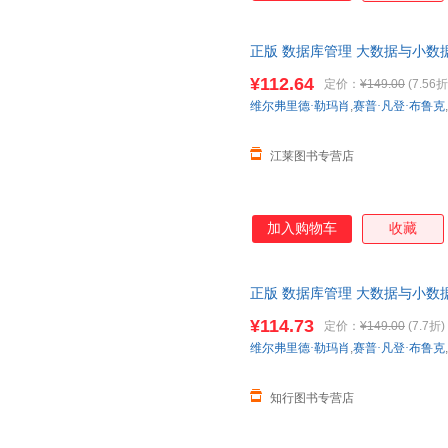
正版 数据库管理 大数据与小数
计算机科学丛书 黑皮书 机械工
¥112.64
定价：
¥149.00
(7.56折
客服有优惠
维尔弗里德·勒玛肖
,
赛普·凡登·布鲁克
,
江莱图书专营店
加入购物车
收藏
正版 数据库管理 大数据与小数
计算机科学丛书 黑皮书 机械工
¥114.73
定价：
¥149.00
(7.7折)
维尔弗里德·勒玛肖
,
赛普·凡登·布鲁克
,
知行图书专营店