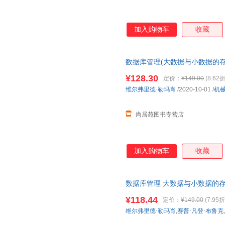
加入购物车
收藏
数据库管理(大数据与小数据的存
里德·勒玛肖机械工业出版社（
¥128.30
定价：
¥149.00
(8.62折
维尔弗里德·勒玛肖
/2020-10-01
/
机
尚居苑图书专营店
加入购物车
收藏
数据库管理 大数据与小数据的存
专业本科生和研究生入门课程教
¥118.44
定价：
¥149.00
(7.95折
维尔弗里德·勒玛肖
,
赛普·凡登·布鲁克
,