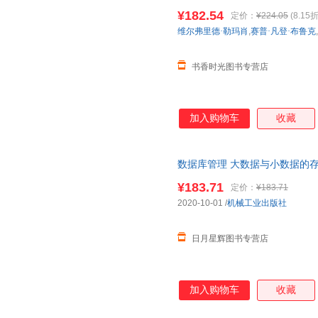
专业本科生和研究生入门课程教
¥182.54
定价：
¥224.05
(8.15折
维尔弗里德·勒玛肖
,
赛普·凡登·布鲁克
,
书香时光图书专营店
加入购物车
收藏
数据库管理 大数据与小数据的存
专业本科生和研究生入门课程教
¥183.71
定价：
¥183.71
2020-10-01
/
机械工业出版社
日月星辉图书专营店
加入购物车
收藏