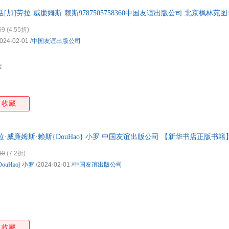
[加]劳拉·威廉姆斯·赖斯9787505758360中国友谊出版公司 北京枫林
，不是定价！商品图片仅供参考，以实物为准。（书名没写全多少册的均
59
(4.55折)
024-02-01
/
中国友谊出版公司
店
收藏
劳拉·威廉姆斯·赖斯{DouHao} 小罗 中国友谊出版公司 【新华书店正版书
00
(7.2折)
DouHao
}
小罗
/2024-02-01
/
中国友谊出版公司
收藏