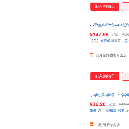
加入购物车
小学生科学馆—中低年
湖北少儿出版
¥147.98
定价：
¥16
【美】
威廉赖斯
等著，
盖
日月星辉图书专营店
加入购物车
小学生科学馆—中高年
¥16.20
定价：
¥39.4
虞毅
译；[美]
威廉·赖斯
/2
书海图书专营店