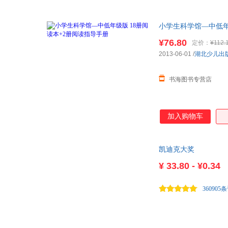
小学生科学馆—中低年级
¥76.80
定价：
¥112.
2013-06-01
/
湖北少儿出
书海图书专营店
加入购物车
凯迪克大奖
¥
33.80 - ¥0.34
360905