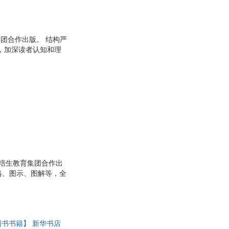
团合作出版。 结构严
，加深读者认知和理
础读者自学成才。
培生教育集团合作出
格、图示、图解等，全
块，并提供充足的例
图书书籍】 新华书店