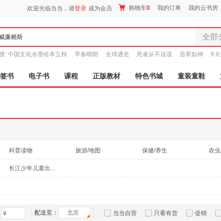
购物车
0
我的订单
我的云书房
欢迎光临当当，请
登录
成为会员
全部
全部分
搜:
中国文化水墨绘本立秋
早春晴朗
全球通史
死者从不说谎
吾辈如神
9.
尾品汇
图书
签书
电子书
课程
正版教材
特色书城
童装童鞋
电子书
音像
影视
时尚美
母婴用
玩具
科普读物
旅游/地图
保健/养生
农业
孕婴服
动漫/幽默
长江少年儿童出版社
童装童
家居日
家具装
服装
配送至：
北京
当当自营
只看有货
促销
鞋