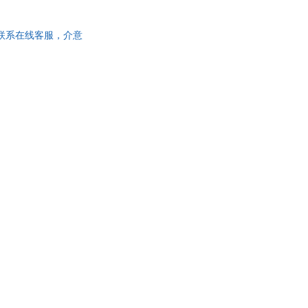
具
品
请联系在线客服，介意
外
品
讯
音
公
器