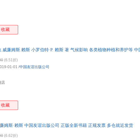
收藏
拉.威廉姆斯.赖斯 小罗伯特·P. 赖斯 著 气候影响 各类植物种植和养护等 
00
(6.51折)
019-01-01
/
中国友谊出版公司
舰店
收藏
威廉姆斯·赖斯 中国友谊出版公司 正版全新书籍 正规发票 多仓就近发货
00
(6.62折)