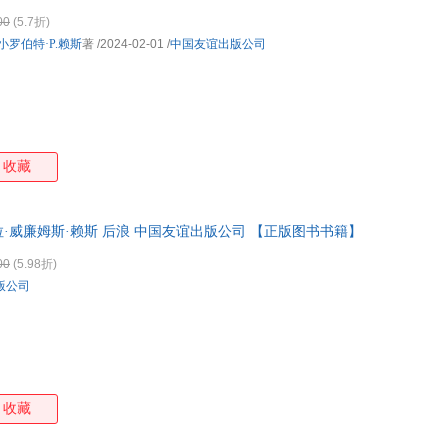
票 多仓就近发货 85%城市次日送达！
00
(5.7折)
小罗伯特·P.赖斯
著
/2024-02-01
/
中国友谊出版公司
收藏
拉·威廉姆斯·赖斯 后浪 中国友谊出版公司 【正版图书书籍】
00
(5.98折)
版公司
收藏