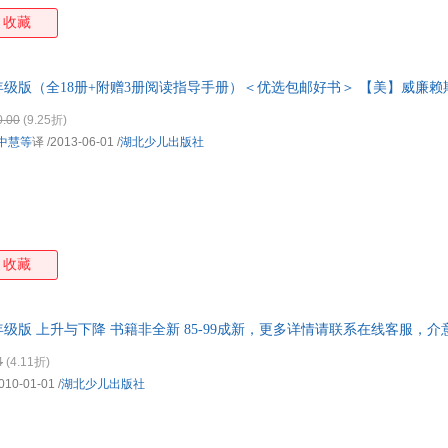
收藏
级版（全18册+附赠3册阅读指导手册）＜优选包邮好书＞ 【美】威廉
0.00
(9.25折)
中慧等
译
/2013-06-01
/
湖北少儿出版社
收藏
级版 上升与下降 书籍非全新 85-99成新，更多详情请联系在线客服，介
4
(4.11折)
010-01-01
/
湖北少儿出版社