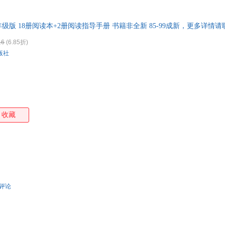
特卖
预售
入驻商家
箱包皮
手表饰
版 18册阅读本+2册阅读指导手册 书籍非全新 85-99成新，更多详情
运动户
16
(6.85折)
汽车用
版社
食品
手机通
数码影
电脑办
大家电
收藏
家用电
条评论