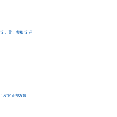
等， 著，虞毅 等 译
 多仓发货 正规发票