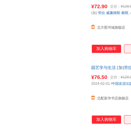
正版全新书籍 正规发
¥72.90
定价：
¥128.
(加)
劳拉·威廉姆斯·赖斯
,
北方图书城旗舰店
加入购物车
园艺学与生活 [加]劳
¥76.50
定价：
¥128.
2024-02-01
/
中国友谊出
北配新华书店旗舰店
加入购物车