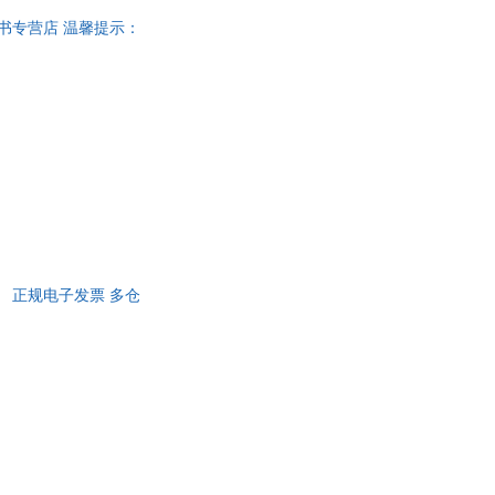
苑图书专营店 温馨提示：
为单本价格）
籍】 正规电子发票 多仓