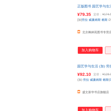
正版图书 园艺学与生活
划线价为图书市场价
¥79.35
定价：
¥174.
[加]
劳拉·威廉姆斯·赖斯
/2
北京枫林苑图书专营
加入购物车
园艺学与生活 (加) 
就近发货
¥92.10
定价：
¥128.
(加)
劳拉·威廉姆斯·赖斯
{
盛文新华书店旗舰店
加入购物车