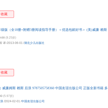
收藏
版（全18册+附赠3册阅读指导手册）＜优选包邮好书＞ (美)威廉·赖斯 
0.00
(9.25折)
等 译
/2013-06-01
/
湖北少儿出版社
收藏
·威廉姆斯·赖斯 后浪 9787505758360 中国友谊出版公司 正版全新书籍
00
(5.97折)
后浪
/2024-02-01
/
中国友谊出版公司