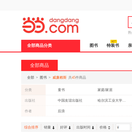
新
窗
口
打
开
无
障
热
碍
说
全部商品分类
图书
特装书
亲
明
页
面,
按
全部商品
Ctrl
加
波
全部
>
图书
>
威廉赖斯
共
45
件商品
浪
键
分类
童书
家庭/家居
打
开
教材
工具书
出版社
中国友谊出版社
哈尔滨工业大学出版社
导
盲
作者
后浪
模
式
综合排序
销量
好评
出版时间
价格
-