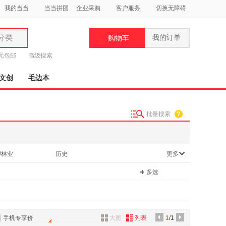
我的当当
当当拼团
企业采购
客户服务
切换无障碍
分类
我的订单
购物车
类
9元包邮
高级搜索
文创
毛边本
批量搜索
妆
品
/林业
历史
更多
饰
多选
鞋
用
饰
手机专享价
大图
列表
1
/1