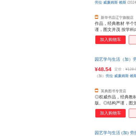
劳拉·威廉姆斯·赖斯
/2024
新华书店辽宁旗舰店
作品，经典教材 半个
谨，图文并茂 按学
解。 丰富的学 每章
加入购物车
园艺学与生活（加）劳拉
¥48.54
定价：
¥128.
（加）
劳拉·威廉姆斯·赖
英典图书专营店
◎权威作品，经典教
版。◎结构严谨，图
面加深读者认知和理
加入购物车
证，帮助零基础读者
园艺学与生活 (加) 