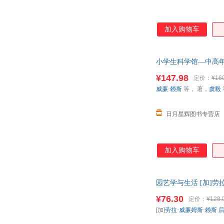
加入购物车
小学生科学馆—中高年级
湖
¥147.98
定价：
¥16
威廉·赖斯
等， 著，
虞毅
日月星辉图书专营店
加入购物车
园艺学与生活 [加]劳拉
¥76.30
定价：
¥128.
[加]
劳拉·威廉姆斯·赖斯