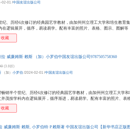
-02-01
/
中国友谊出版公司
世纪、历经6次修订的经典园艺学教材，由加州州立理工大学和培生教育集
科内在逻辑展开，循序，易读易学。配有丰富的照片、表格、图示、图解等
均配备学、问题与讨论、参考文献等板块，并提供充足的例证，帮助零基
收藏
·威廉姆斯·赖斯 （加）小罗伯中国友谊出版公司9787505758360
00
(3.8折)
斯
（加）
小罗伯
/2024-02-01
/
中国友谊出版公司
材畅销半个世纪、历经6次修订的经典园艺学教材，由加州州立理工大学和
文并茂按学科内在逻辑展开，循序渐进，易读易学。配有丰富的照片、表
解。◎丰富的学习板块每章均配备学习目标、问题与讨论、参考文献等板
收藏
自学成才。
劳拉·威廉姆斯·赖斯, 小罗伯特·P.赖斯著 中国友谊出版公司【新华书店正版