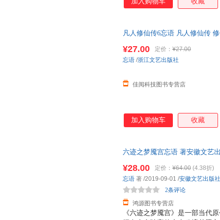
加入购物车
收藏
凡人修仙传6忘语 凡人修仙传 修
魔 乱星海原著网络文学经典作品
¥27.00
定价：
¥27.00
忘语
/
浙江文艺出版社
佳阅科技图书专营店
加入购物车
收藏
六迹之梦魇宫忘语 著安徽文艺出版社
此书为单本而非一套，电子发票
¥28.00
定价：
¥64.00
(4.38折)
忘语
著
/2019-09-01
/
安徽文艺出版
2条评论
鸿源图书专营店
《六迹之梦魇宫》是一部当代原