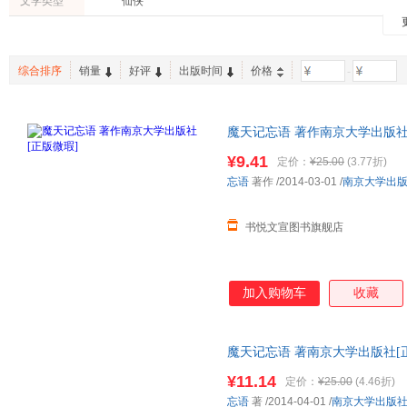
文学类型
仙侠
综合排序
销量
好评
出版时间
价格
-
魔天记忘语 著作南京大学出版社[
质保障.套装单售,优惠多多,可开
¥9.41
定价：
¥25.00
(3.77折)
忘语
著作
/2014-03-01
/
南京大学出
书悦文宣图书旗舰店
加入购物车
收藏
魔天记忘语 著南京大学出版社[正
保障.套装单售,优惠多多,可开发
¥11.14
定价：
¥25.00
(4.46折)
忘语
著
/2014-04-01
/
南京大学出版