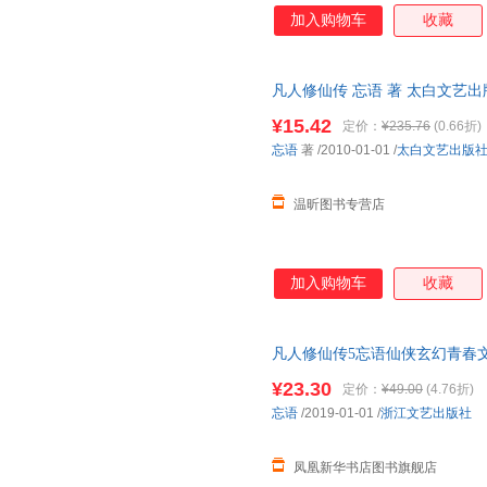
加入购物车
收藏
凡人修仙传 忘语 著 太白文艺
客服，欢迎选购！
¥15.42
定价：
¥235.76
(0.66折)
忘语
著
/2010-01-01
/
太白文艺出版
温昕图书专营店
加入购物车
收藏
凡人修仙传5忘语仙侠玄幻青春
¥23.30
定价：
¥49.00
(4.76折)
忘语
/2019-01-01
/
浙江文艺出版社
凤凰新华书店图书旗舰店