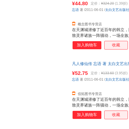
¥44.80
定价：
¥324.20
(1.39折)
忘语
著
/2011-06-01
/
太白文艺出版
概念图书专营店
在天渊城潜修了近百年的韩立，
致灵界诸族一阵骚动，一场全族
的韩立和其他几名同阶修士，被
加入购物车
收藏
冒险开始了。
凡人修仙传 忘语 著 太白文艺
持7天无理由退换】
¥52.75
定价：
¥133.60
(3.95折)
忘语
著
/2011-06-01
/
太白文艺出版
佰拓图书专营店
在天渊城潜修了近百年的韩立，
致灵界诸族一阵骚动，一场全族
的韩立和其他几名同阶修士，被
加入购物车
收藏
冒险开始了。