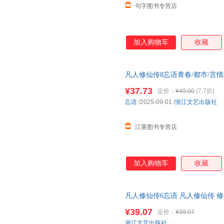
句字图书专营店
加入购物车
收藏
凡人修仙传8忘语青春/都市/言
票，团购联系在线客服有优惠
¥37.73
定价：
¥49.00
(7.7折)
忘语
/2025-09-01
/
浙江文艺出版社
江莱图书专营店
加入购物车
收藏
凡人修仙传6忘语 凡人修仙传 修
魔 乱星海原著网络文学经典作品
¥39.07
定价：
¥39.07
拍
浙江文艺出版社