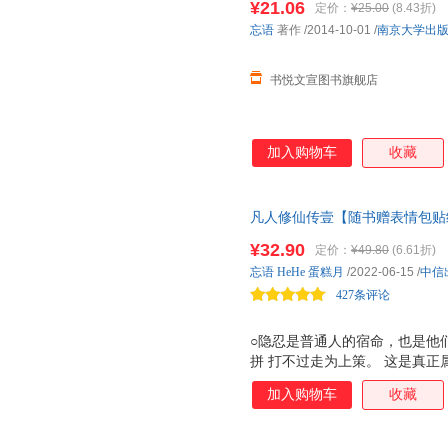
¥21.06
定价：
¥25.00
(8.43折)
忘语
著作
/2014-10-01
/
南京大学出
书悦文宣图书旗舰店
加入购物车
收藏
凡人修仙传壹【随书赠表情包贴纸
授权漫画版 凡人流开山鼻祖 中
¥32.90
定价：
¥49.80
(6.61折)
代IP，忘语原著官方授权。近
忘语
HeHe
蛋糕月
/2022-06-15
/
中信
通人的宿命，也是他们强的武器
427条评论
纸、韩立书签】
○隐忍是普通人的宿命，也是他们
拼 打不过走为上策。 这是真正
权，原汁原味从零修仙 起点中
加入购物车
收藏
著， A-soul工作室实力派画师
著、节奏流畅、作画强悍、避短扬长
人 精神相传不息已成经典 ①网