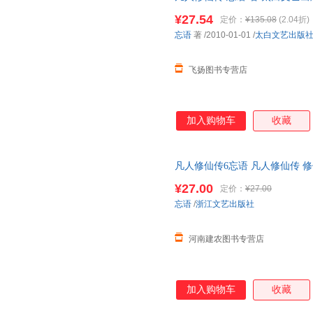
一套，电子发票！
¥27.54
定价：
¥135.08
(2.04折)
忘语
著
/2010-01-01
/
太白文艺出版
飞扬图书专营店
加入购物车
收藏
凡人修仙传6忘语 凡人修仙传 修
魔 乱星海原著网络文学经典作品
¥27.00
定价：
¥27.00
忘语
/
浙江文艺出版社
河南建农图书专营店
加入购物车
收藏