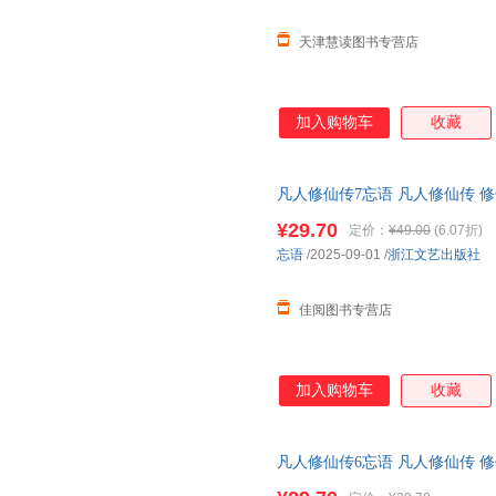
天津慧读图书专营店
加入购物车
收藏
凡人修仙传7忘语 凡人修仙传 修
山鼻祖 电视剧和动画《凡人修
¥29.70
定价：
¥49.00
(6.07折)
忘语
/2025-09-01
/
浙江文艺出版社
佳阅图书专营店
加入购物车
收藏
凡人修仙传6忘语 凡人修仙传 修
魔 乱星海原著网络文学经典作品