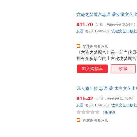
六迹之梦魇宫忘语 著安徽文艺出版社
此书为单本而非一套，电子发票
¥11.70
定价：
¥220.50
(0.54折)
忘语
著
/2019-09-01
/
安徽文艺出版
梦溪图书专营店
《六迹之梦魇宫》是一部当代原
拥有众多珍宝的上古秘境梦魇宫
中，历经磨难，意志坚定，功力
加入购物车
收藏
为钟家家主继承人。小说情节精
凡人修仙传 忘语 著 太白文艺
一套，电子发票。
¥15.42
定价：
¥88.00
(1.76折)
忘语
著
/2010-01-01
/
太白文艺出版
1条评论
鼎鑫图书专营店