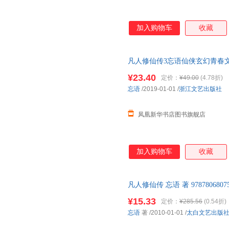
加入购物车
收藏
凡人修仙传3忘语仙侠玄幻青春
¥23.40
定价：
¥49.00
(4.78折)
忘语
/2019-01-01
/
浙江文艺出版社
凤凰新华书店图书旗舰店
加入购物车
收藏
凡人修仙传 忘语 著 9787806
后，支持7天无理由退换】
¥15.33
定价：
¥285.56
(0.54折)
忘语
著
/2010-01-01
/
太白文艺出版