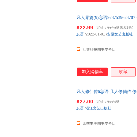
凡人界篇(9)忘语9787539673
¥22.99
定价：
¥34.80
(6.61折)
忘语
/2022-01-01
/
安徽文艺出版社
江莱科技图书专营店
加入购物车
收藏
凡人修仙传6忘语 凡人修仙传 修
魔 乱星海原著网络文学经典作品
¥27.00
定价：
¥27.00
忘语
/
浙江文艺出版社
四季丰美图书专营店