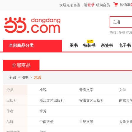
新
购物车
欢迎光临当当，请
登录
成为会员
窗
口
打
开
无
障
热搜:
多多罗
碍
传说
十日终
说
全部商品分类
图书
特装书
亲签书
电子书
明
页
面,
按
全部商品
Ctrl
加
波
全部
>
图书
>
忘语
浪
键
分类
小说
青春文学
文学
打
开
童书
社会科学
工具书
出版社
浙江文艺出版社
安徽文艺出版社
南京大
导
历史
法律
传记
盲
安徽大学出版社
作者
李芳
模
自然科学
式
品牌
中南天使
世纪文景
大鱼文