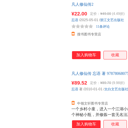
凡人修仙传2
¥22.00
定价：
¥49.00
(4.49折)
忘语
/2025-05-01
/
浙江文艺出版社
11条评论
搜书图书专营店
加入购物车
收藏
凡人修仙传 忘语 著 9787806
后，支持7天无理由退换】
¥89.52
定价：
¥89.70
(9.98折)
忘语
著
/2010-01-01
/
太白文艺出版
中领文轩图书专营店
一个乡村小童，进入一个江湖小
个神秘小瓶，并修炼一套无名法
从而背井离乡，抛弃一切，立志
加入购物车
收藏