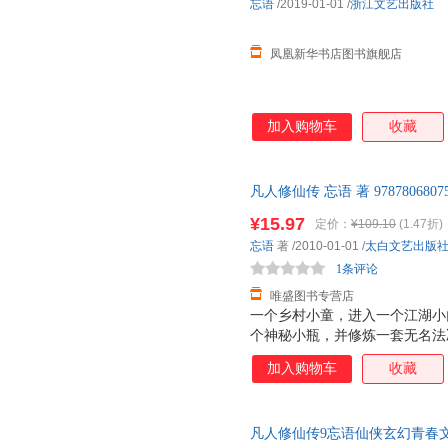
忘语
/2019-01-01
/
浙江文艺出版社
凤凰新华书店图书旗舰店
加入购物车
收藏
凡人修仙传 忘语 著 9787806
后，支持7天无理由退换】
¥15.97
定价：
¥109.10
(1.47折)
忘语
著
/2010-01-01
/
太白文艺出版
1条评论
唯盛图书专营店
一个乡村小童，进入一个江湖小
个神秘小瓶，并修炼一套无名法
从而背井离乡，抛弃一切，立志
加入购物车
收藏
凡人修仙传9忘语仙侠玄幻青春