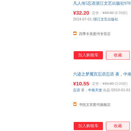
凡人传5忘语浙江文艺出版社978753
动画播放量5.9亿，B站9.7分 
亿阅读点击，8.9分诚意力荐。
¥32.20
定价：
¥49.00
(6.58折)
好的东西。 护封 内封双封设计
2024-07-01
/
浙江文艺出版社
丽不炫目。 精品锁线装订，平
表情包贴纸、韩立书签
四季丰美图书专营店
加入购物车
收藏
六迹之梦魇宫忘语忘语 著，中南
瑕,自有库房,消毒发货,品质保障
¥10.55
定价：
¥34.80
(3.04折)
忘语
著，
中南天使
出品
/2010-01-01
书悦文宣图书旗舰店
加入购物车
收藏