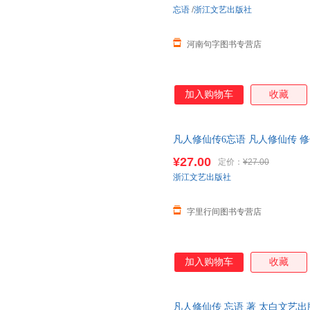
忘语
/
浙江文艺出版社
河南句字图书专营店
加入购物车
收藏
凡人修仙传6忘语 凡人修仙传 修
魔 乱星海原著网络文学经典作品
¥27.00
定价：
¥27.00
浙江文艺出版社
字里行间图书专营店
加入购物车
收藏
凡人修仙传 忘语 著 太白文艺