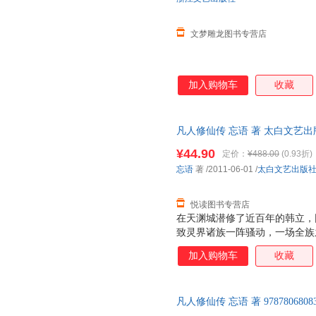
文梦雕龙图书专营店
加入购物车
收藏
凡人修仙传 忘语 著 太白文艺
支持7天无理由退换】
¥44.90
定价：
¥488.00
(0.93折)
忘语
著
/2011-06-01
/
太白文艺出版
悦读图书专营店
在天渊城潜修了近百年的韩立，
致灵界诸族一阵骚动，一场全族
的韩立和其他几名同阶修士，被
加入购物车
收藏
冒险开始了。
凡人修仙传 忘语 著 9787806
后，支持7天无理由退换】