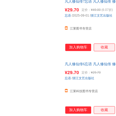
凡人修仙传7忘语 凡人修仙传 修
山鼻祖 电视剧和动画《凡人修
¥29.70
定价：
¥49.00
(6.07折)
有优惠
忘语
/2025-09-01
/
浙江文艺出版社
江莱图书专营店
加入购物车
收藏
凡人修仙传6忘语 凡人修仙传 修
魔 乱星海原著网络文学经典作品
¥29.70
定价：
¥29.70
忘语
/
浙江文艺出版社
江莱科技图书专营店
加入购物车
收藏