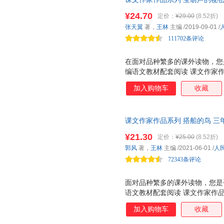
按学生的阅读能力分级阅读。低
云南大学出版社
学林出版社
河南大
熊利泽
吴强
王琦
材编者选编、名家经典阅读、课
文、小说、科普为主。低年级全
¥24.70
定价：
¥29.00
(8.52折)
中山大学出版社
中国科学技术大学出版社
中国农
阅读，《宝葫芦的秘密》儿童文
刘香英
有 作家和你面对面 栏目，介
林榕
李林
张天翼
著，
王林
主编
/2019-09-01
/
与课文相当。 ☆作家和你面对
中国协和医科大学出版社
学生的阅读与写作。 人教社经
中国致公出版社
四川大
季小兵
赫伯特·乔治·威尔斯
何建明
111702条评论
家带你爱上阅
福建人民出版社
安徽科学技术出版社
文化发
曾国藩
艾丝菲·斯劳柏肯纳
华中师范大学出版社
福建少年儿童出版社
民族出
在面对品种繁多的课外读物，您
编语文教材配套阅读 课文作家
金城出版社
电子科技大学出版社
华文出
家，实践分级阅读，品读经典美
中国言实出版社
中信出版社
加入购物车
收藏
列 是一套配合统编语文教材的
立信会计出版社
江西美术出版社
燕山大
语文教材配套，由作家和专家共
材的延伸阅读，精选与课文相关
中共党史出版社
中国书店
华龄出
课文作家作品系列 搭船的鸟 三
按学生的阅读能力分级阅读。低
上海三联书店
中国石油大学出版社
江苏大
选编、名家经典阅读、课文作家
文、小说、科普为主。低年级全
¥21.30
定价：
¥25.00
(8.52折)
与课文相关的文章 ?全文注音，
有 作家和你面对面 栏目，介
上海文艺出版社
东方出版社
郭风
著，
王林
主编
/2021-06-01
/
人
学生的阅读与写作。 人教社经
新华出版社
新疆大学出版社
72343条评论
家带你爱上
中国原子能出版社
天津人民出版社
岳麓书
面对品种繁多的课外读物，您是
安徽少年儿童出版社
中央编译出版社
人民军
语文教材配套阅读 课文作家作
龙门书局
国防科技大学出版社
人民文
实践分级阅读，品读经典美文！
加入购物车
收藏
中国社会出版社
是一套配合统编语文教材的学生
西南财大出版社
文教材配套，由作家和专家共同