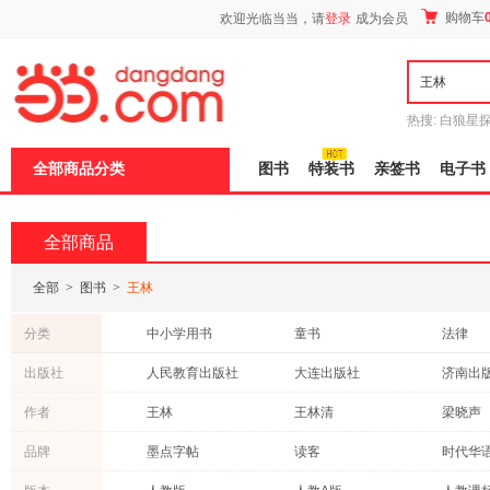
新
购物车
欢迎光临当当，请
登录
成为会员
窗
口
打
开
无
障
热搜:
白狼星
碍
师3
重建秦
说
全部商品分类
图书
特装书
亲签书
电子书
明
页
面,
按
全部商品
Ctrl
加
波
全部
>
图书
>
王林
浪
键
分类
中小学用书
童书
法律
打
开
工业技术
艺术
医学
出版社
人民教育出版社
大连出版社
济南出
导
管理
青春文学
小说
盲
江苏凤凰教育出版社
机械工业出版社
北京大
作者
王林
王林清
梁晓声
模
传记
历史
建筑
式
社会科学文献出版社
人民出版社
接力出
张秋生
彭学军
朱永新
品牌
墨点字帖
读客
时代华
保健/养生
农业/林业
文化
福建教育出版社
北京燕山出版社
河北教
吴然
陶行知
丰子恺
全国优秀儿童文学奖
九天译文Empyrean Translation
大白鲸
哲学/宗教
外语
科普读