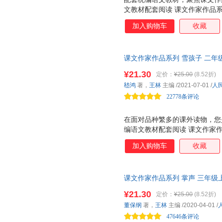
文教材配套阅读 课文作家作品
物。丛书具有如下特点： ☆与
加入购物车
收藏
合学生阅读的经典文章。 ☆语
为学生提供更适宜的阅读材料。
话和儿童故事为主，中高年级以
课文作家作品系列 雪孩子 二年
音，方便学生自主阅读。 ☆正文
编、名家经典阅读、课文作家面
作品背后的故事，提供背景资料
¥21.30
定价：
¥25.00
(8.52折)
经典阅读、课文作家面对面
作，配合统编语文教材，再现辉
嵇鸿
著，
王林
主编
/2021-07-01
/
人
22778条评论
在面对品种繁多的课外读物，您
编语文教材配套阅读 课文作家
家，实践分级阅读，品读经典美
加入购物车
收藏
列 是一套配合统编语文教材的
语文教材配套，由作家和专家共
材的延伸阅读，精选与课文相关
课文作家作品系列 掌声 三年级
按学生的阅读能力分级阅读。低
编、名家经典阅读、课文作家面
文、小说、科普为主。低年级全
¥21.30
定价：
¥25.00
(8.52折)
课文相关的文章。 ?自主阅读，
有 作家和你面对面 栏目，介
董保纲
著，
王林
主编
/2020-04-01
/
面对面，讲述作品背后的故事 
学生的阅读与写作。 人教社经
47646条评论
家带你爱上阅