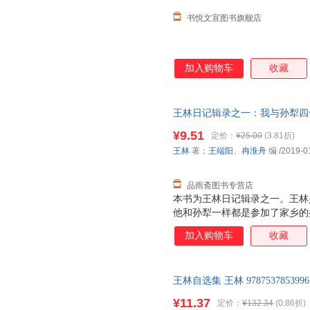
书悦文宣图书旗舰店
加入购物车
收藏
王林日记辑录之一：我与孙犁四十
出版社 【速开发票，优质售后
¥9.51
定价：
¥25.00
(3.81折)
王林
著；
王端阳
、
冉淮舟
编
/2019-0
品雨斋图书专营店
本书为王林日记辑录之一。王林
他和孙犁一样都是参加了家乡的
路。都热衷、执着现实主义，都
加入购物车
收藏
密切交往将近半个世纪，在王林
些日记顺时辑录，是王林撰写的
的友谊和他们所经历的几个时期
王林自选集 王林 978753785
供了难得大量的、鲜为人知的第
支持7天无理由退换】
些谬误和错讹，也为以后的研究
¥11.37
定价：
¥132.34
(0.86折)