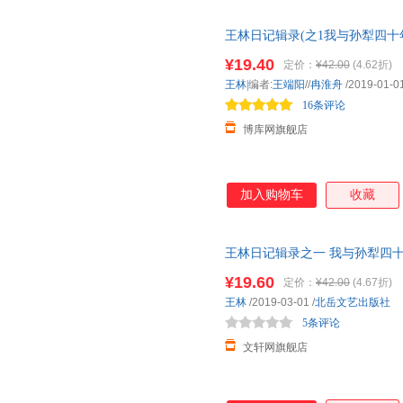
文章放在一起，可以在绘画理论
言说及所由出发的理论根据负起
王林日记辑录(之1我与孙犁四十
可以更深入地研究当代绘画所涉
为系统的研究，请读者参阅本人
¥19.40
定价：
¥42.00
(4.62折)
里不再重复。 本书所选入的文章
王林|
编者:
王端阳
//
冉淮舟
/2019-01-0
论问题”，包括著述中论及绘画
16条评论
画理论
博库网旗舰店
加入购物车
收藏
王林日记辑录之一 我与孙犁四十
近发货，85%城市次日达，团
¥19.60
定价：
¥42.00
(4.67折)
王林
/2019-03-01
/
北岳文艺出版社
5条评论
文轩网旗舰店