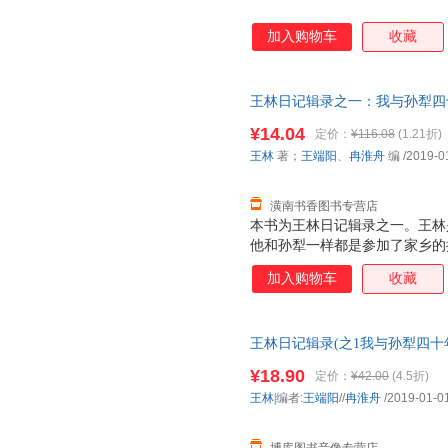
加入购物车
收藏
王林日记辑录之一：我与孙犁四十
9787537857574 北岳文
¥14.04
定价：
¥116.08
(1.21折)
换】
王林
著；
王端阳
、
冉淮舟
编
/2019-0
潢南书香图书专营店
本书为王林日记辑录之一。王林
他和孙犁一样都是参加了家乡的
路。都热衷、执着现实主义，都
加入购物车
收藏
密切交往将近半个世纪，在王林
些日记顺时辑录，是王林撰写的
的友谊和他们所经历的几个时期
王林日记辑录(之1我与孙犁四十
供了难得大量的、鲜为人知的第
些谬误和错讹，也为以后的研究
¥18.90
定价：
¥42.00
(4.5折)
王林|
编者:
王端阳
//
冉淮舟
/2019-01-0