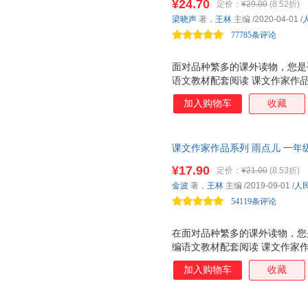
¥24.70
定价：
¥29.00
(8.52折)
课文相关的作品。 ☆彩图大字
有 作家和你面对面 栏目，介
梁晓声
著，
王林
主编
/2020-04-01
/
你面对面，讲述作品背后的故事
学生的阅读与写作。 人教社经
77785条评论
家带你爱上阅
面对品种繁多的课外读物，您是
语文教材配套阅读 课文作家作
实践分级阅读，品读经典美文！
加入购物车
收藏
是一套配合统编语文教材的学生
文教材配套，由作家和专家共同
的延伸阅读，精选与课文相关的
课文作家作品系列 雨点儿 一年
学生的阅读能力分级阅读。低年
编、名家经典阅读、课文作家面
文、小说、科普为主。低年级全
¥17.90
定价：
¥21.00
(8.53折)
课文相关的文章。
主阅读。 ☆正文后附有 作家和
金波
著，
王林
主编
/2019-09-01
/
人
事，提供背景资料，指导学生的
54119条评论
文教材，再现辉煌
在面对品种繁多的课外读物，您
编语文教材配套阅读 课文作家
家，实践分级阅读，品读经典美
加入购物车
收藏
列 是一套配合统编语文教材的
语文教材配套，由作家和专家共
材的延伸阅读，精选与课文相关