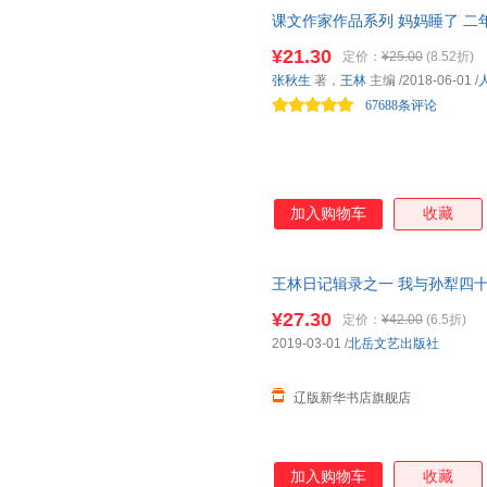
课文作家作品系列 妈妈睡了 二
者选编、名家经典阅读、课文作
¥21.30
定价：
¥25.00
(8.52折)
与课文相关的文章。 ?自主阅读
张秋生
著，
王林
主编
/2018-06-01
/
你面对面，讲述作品背后的故事
67688条评论
加入购物车
收藏
王林日记辑录之一 我与孙犁四十年 王
版全新书籍 多仓发货 正规发票
¥27.30
定价：
¥42.00
(6.5折)
2019-03-01
/
北岳文艺出版社
辽版新华书店旗舰店
加入购物车
收藏