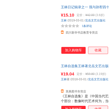
王林日记辑录之一 我与孙犁四十
近发货，85%城市次日达，团
¥15.10
定价：
¥42.00
(3.6折)
王林
/2019-03-01
/
北岳文艺出版社
1条评论
四川新华书店教育专营店
加入购物车
收藏
王林自选集王林著北岳文艺出版社978
¥19.04
定价：
¥59.80
(3.19折)
王林
著
/2018-03-01
/
北岳文艺出版社
英典图书专营店
《王林自选集》是《中国当代艺
个部分：数像时代艺术何为，当
家何以独立。本书反映了近20