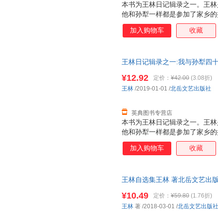
本书为王林日记辑录之一。王林
他和孙犁一样都是参加了家乡的
路。都热衷、执着现实主义，都
加入购物车
收藏
密切交往将近半个世纪，在王林
些日记顺时辑录，是王林撰写的
的友谊和他们所经历的几个时期
王林日记辑录之一:我与孙犁四十年王
供了难得大量的、鲜为人知的第
些谬误和错讹，也为以后的研究
¥12.92
定价：
¥42.00
(3.08折)
王林
/2019-01-01
/
北岳文艺出版社
英典图书专营店
本书为王林日记辑录之一。王林
他和孙犁一样都是参加了家乡的
路。都热衷、执着现实主义，都
加入购物车
收藏
密切交往将近半个世纪，在王林
些日记顺时辑录，是王林撰写的
的友谊和他们所经历的几个时期
王林自选集王林 著北岳文艺出版社
供了难得大量的、鲜为人知的*
品质保障.套装单售,优惠多多,可
误和错讹，也为以后的研究提示
¥10.49
定价：
¥59.80
(1.76折)
王林
著
/2018-03-01
/
北岳文艺出版