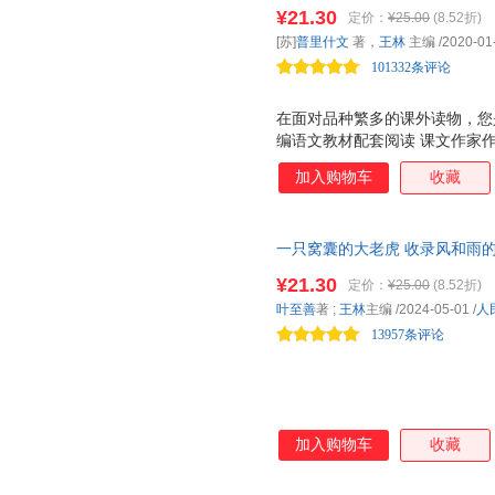
套、教材编者选编、名家经典阅
文、小说、科普为主。低年级全
¥21.30
定价：
¥25.00
(8.52折)
与课文相关的文章，统编教材配
有 作家和你面对面 栏目，介
[苏]
普里什文
著，
王林
主编
/2020-01
学生的阅读与写作。 人教社经
101332条评论
家带你爱上阅读
在面对品种繁多的课外读物，您
编语文教材配套阅读 课文作家
家，实践分级阅读，品读经典美
加入购物车
收藏
列 是一套配合统编语文教材的
语文教材配套，由作家和专家共
材的延伸阅读，精选与课文相关
一只窝囊的大老虎 收录风和雨的
按学生的阅读能力分级阅读。低
列 （语文教材配套、名家经典
文、小说、科普为主。低年级全
¥21.30
定价：
¥25.00
(8.52折)
有 作家和你面对面 栏目，介
叶至善
著 ;
王林
主编
/2024-05-01
/
人
学生的阅读与写作。 人教社经
13957条评论
家带你爱上阅
加入购物车
收藏