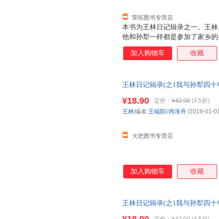
荣拓图书专营店
本书为王林日记辑录之一。王林
他和孙犁一样都是参加了家乡的
路。都热衷、执着现实主义，都
加入购物车
收藏
密切交往将近半个世纪，在王林
些日记顺时辑录，是王林撰写的
的友谊和他们所经历的几个时期
王林日记辑录(之1我与孙犁四十
供了难得大量的、鲜为人知的第
些谬误和错讹，也为以后的研究
¥18.90
定价：
¥42.00
(4.5折)
王林|
编者:
王端阳
//
冉淮舟
/2019-01-0
火把图书专营店
加入购物车
收藏
王林日记辑录(之1我与孙犁四十