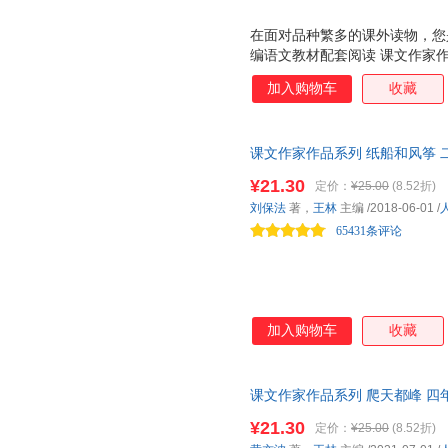
在面对品种繁多的课外读物，您
编语文教材配套阅读 课文作家
家，实践分级阅读，品读经典美
加入购物车
收藏
列 是一套配合统编语文教材的
语文教材配套，由作家和专家共
材的延伸阅读，精选与课文相关
课文作家作品系列 纸船和风筝 
按学生的阅读能力分级阅读。低
编者选编、名家经典阅读、课文
文、小说、科普为主。低年级全
¥21.30
定价：
¥25.00
(8.52折)
有 作家和你面对面 栏目，介
刘保法
著，
王林
主编
/2018-06-01
/
学生的阅读与写作。 人教社经
65431条评论
家带你爱上阅
加入购物车
收藏
课文作家作品系列 爬天都峰 四
者选编、名家经典阅读、课文作
¥21.30
定价：
¥25.00
(8.52折)
与课文相关的文章。 ☆自主阅