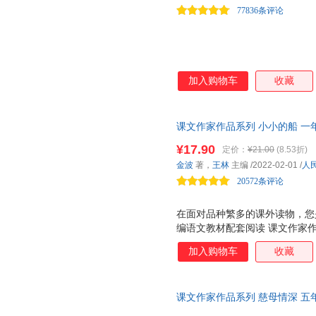
77836条评论
加入购物车
收藏
课文作家作品系列 小小的船 一
者选编、名家经典阅读、课文作
¥17.90
定价：
¥21.00
(8.53折)
与课文相关的文章。 ☆众多为
金波
著，
王林
主编
/2022-02-01
/
人
20572条评论
在面对品种繁多的课外读物，您
编语文教材配套阅读 课文作家
家，实践分级阅读，品读经典美
加入购物车
收藏
列 是一套配合统编语文教材的
语文教材配套，由作家和专家共
材的延伸阅读，精选与课文相关
课文作家作品系列 慈母情深 五
按学生的阅读能力分级阅读。低
者选编、名家经典阅读、课文作
文、小说、科普为主。低年级全