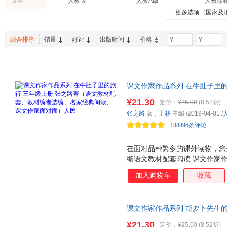
版本
人教版
人教A版
人教课
明天出版社
现代教育出版社
电子工
安德烈·德昂
杨志成
冰波
蒲公英童书馆
爱心树童书
中考45
更多选项（国家及
旅游/地图
投资理财
育儿/早
中国科学技术出版社
新星出版社
译林出
余治莹
陈镭
陈红
工具书
两性关系
古籍
中国纺织出版社
东华大学出版社
人民邮
奥斯卡·王尔德
徐刚
张之路
综合排序
销量
好评
出版时间
价格
-
时尚/美妆
烹饪/美食
中小学
北京联合出版公司
清华大学出版社
人民美
周锐
艾瑞·卡尔
铁凝
高等教育出版社
教育科学出版社
李广宇
亨利·法布尔
郭雯霞
西南财经大学出版社
浙江教育出版社
陈诗哥
薛卫民
陈筱卿
课文作家作品系列 在牛肚子里的
中国农业大学出版社
中国文史出版社
四川美
廖小琴
陈慧瑛
托尔斯
套、教材编者选编、名家经典阅
¥21.30
天津科学技术出版社
湖南美术出版社
暨南大
定价：
¥25.00
(8.52折)
王松
选与课文相关的文章。
樊发稼
达芬奇
张之路
著，
王林
主编
/2019-04-01
/
北京邮电大学出版社
中国宇航出版社
经济科
韦苇
方素珍
王建
188896条评论
时代文艺出版社
中国书籍出版社
戴尔·卡耐基
周翔
洪子诚
贵州人民出版社
中国石化出版社
武汉大
大卫·香农
在面对品种繁多的课外读物，您
朱自强
张晓楠
四川文艺出版社
编语文教材配套阅读 课文作家
湖南少年儿童出版社
国防工
刘慈欣
克雷洛夫
胡足青
家，实践分级阅读，品读经典美
中国林业出版社
文化艺术出版社
中国铁
加入购物车
收藏
戴维
阿甲
莫里斯·
列 是一套配合统编语文教材的
冶金工业出版社
西安电子科技大学出版社
中国摄
语文教材配套，由作家和专家共
泰戈尔
肯尼斯·格雷厄姆
郑振铎
材的延伸阅读，精选与课文相关
金盾出版社
石油工业出版社
上海远
圣野
凯勒
郭齐勇
课文作家作品系列 胡萝卜先生的
按学生的阅读能力分级阅读。低
晨光出版社
西安交通大学出版社
万卷出
套、教材编者选编、名家经典阅
鲁迅
文、小说、科普为主。低年级全
刘振君
卡耐基
¥21.30
定价：
¥25.00
(8.52折)