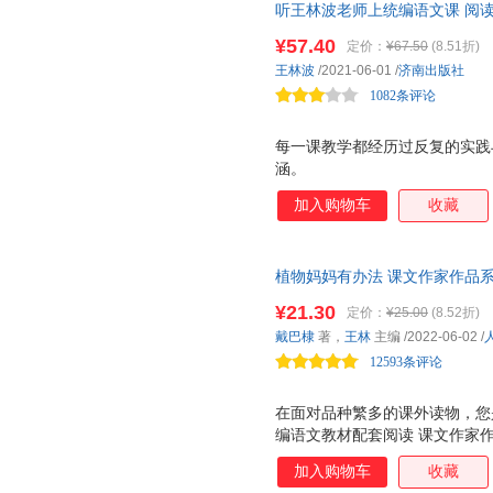
听王林波老师上统编语文课 阅
按学生的阅读能力分级阅读。低
年级，也有你想要的课型。这些
文、小说、科普为主。低年级全
¥57.40
定价：
¥67.50
(8.51折)
有 作家和你面对面 栏目，介
王林波
/2021-06-01
/
济南出版社
学生的阅读与写作。 人教社经
1082条评论
家带你爱上阅
每一课教学都经历过反复的实践
涵。
加入购物车
收藏
植物妈妈有办法 课文作家作品系
教材编者选编、名家经典阅读、
¥21.30
定价：
¥25.00
(8.52折)
戴巴棣
著，
王林
主编
/2022-06-02
/
12593条评论
在面对品种繁多的课外读物，您
编语文教材配套阅读 课文作家
家，实践分级阅读，品读经典美
加入购物车
收藏
列 是一套配合统编语文教材的