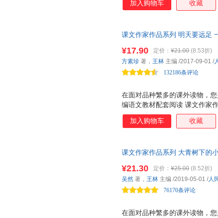
加入购物车
收藏
内容、导读、排版设计、绘图等
过多负担，有效指导，培养审辩思
小学段，适合小学低年级阅读。
课文作家作品系列 明天要远足 
考证，仅作必要修订 ☆名师导
编者选编、名家经典阅读、课文
音，中高年级难字注音 ☆小学
¥17.90
定价：
¥21.00
(8.53折)
与课文相关的文章。 ☆自主阅
材料，帮助深入把握作品 ☆真
方素珍
著，
王林
主编
/2017-09-01
/
和你面对面，讲述作品背后的故
132186条评论
在面对品种繁多的课外读物，您
编语文教材配套阅读 课文作家
家，实践分级阅读，品读经典美
加入购物车
收藏
列 是一套配合统编语文教材的
语文教材配套，由作家和专家共
材的延伸阅读，精选与课文相关
课文作家作品系列 大青树下的小
按学生的阅读能力分级阅读。低
材编者选编、名家经典阅读、课
文、小说、科普为主。低年级全
¥21.30
定价：
¥25.00
(8.52折)
与课文相关的文章。
有 作家和你面对面 栏目，介
吴然
著，
王林
主编
/2019-05-01
/
人
学生的阅读与写作。 人教社经
76170条评论
家带你爱上阅读！
在面对品种繁多的课外读物，您