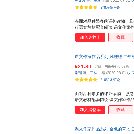
黄亦波
著、
王林
主编
/2021-07-01
/
和你面对面，讲述作品背后的故
27809条评论
在面对品种繁多的课外读物，您
行语文教材配套阅读 课文作家
家，实践分级阅读，品读经典美
加入购物车
收藏
是一套配合统编语文教材的学生
文教材配套，由作家和专家共同
的延伸阅读，精选与课文相关的
课文作家作品系列 风娃娃 二年
学生的阅读能力分级阅读。低年
编、名家经典阅读、课文作家面
文、小说、科普为主。低年级全
¥21.30
定价：
¥25.00
(8.52折)
课文相关的文章 ?全文注音，彩
有 作家和你面对面 栏目，介
常瑞
著，
王林
主编
/2020-08-01
/
人
学生的阅读与写作。 人教社经
31069条评论
家带你爱上阅读！
面对品种繁多的课外读物，您是
语文教材配套阅读 课文作家作
实践分级阅读，品读经典美文！
加入购物车
收藏
是一套配合统编语文教材的学生
文教材配套，由作家和专家共同
的延伸阅读，精选与课文相关的
课文作家作品系列 金色的草地 
学生的阅读能力分级阅读。低年