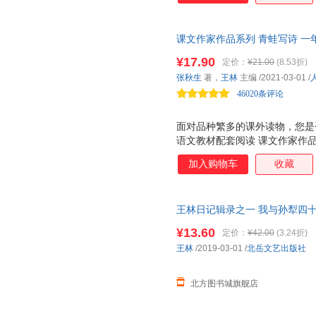
课文作家作品系列 青蛙写诗 一
者选编、名家经典阅读、课文作
¥17.90
定价：
¥21.00
(8.53折)
与课文相关的文章 ☆全文注音
张秋生
著，
王林
主编
/2021-03-01
/
46020条评论
面对品种繁多的课外读物，您是
语文教材配套阅读 课文作家作
实践分级阅读，品读经典美文！
加入购物车
收藏
是一套配合统编语文教材的学生
文教材配套，由作家和专家共同
的延伸阅读，精选与课文相关的
王林日记辑录之一 我与孙犁四十
学生的阅读能力分级阅读。低年
书书籍】 新华书店 正版全新书籍
文、小说、科普为主。低年级全
¥13.60
定价：
¥42.00
(3.24折)
达！
有 作家和你面对面 栏目，介
王林
/2019-03-01
/
北岳文艺出版社
学生的阅读与写作。 人教社经
家带你爱上阅读
北方图书城旗舰店