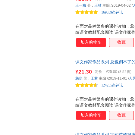
与课文相关的文章。
合肥工业大学出版社
有 作家和你面对面 栏目，介
军事谊文出版社
新疆青
王玲
汪曾祺
张勇
王一梅
著，
王林
主编
/2019-04-02
/
学生的阅读与写作。 人教社经
河南科学技术出版社
广东教育出版社
光明日
刘莹
林焕彰
169339条评论
卡尔
家带你爱上阅读！
外语教学与研究出版社
北京理工大学出版社
重庆出
王晋康
郭艳枝
周龙梅
在面对品种繁多的课外读物，您
上海人民出版社
江苏美术出版社
张健
王志庚
麦子
编语文教材配套阅读 课文作家
中国青年出版社
中华书局
莱勃伦克
冯江
陈中
家，实践分级阅读，品读经典美
加入购物车
收藏
北京航空航天大学出版社
湖北人民出版社
厦门大
列 是一套配合统编语文教材的
张汉林
吴有昌
李志清
语文教材配套，由作家和专家共
上海交通大学出版社
宁夏人民出版社
春风文
朱成梁
杨永青
杨帆
的延伸阅读，精选与课文相关的
东南大学出版社
武汉理工大学出版社
广东人
课文作家作品系列 总也倒不了的
生的阅读能力分级阅读。低年级
王凯
苏霍姆林斯基
任溶溶
教材编者选编、名家经典阅读、
小说、科普为主。低年级全文注
海豚出版社
科学普及出版社
¥21.30
刘勇军
刘宁
刘晨
定价：
¥25.00
(8.52折)
与课文相关的文章。
家和你面对面 栏目，介绍作家
远方出版社
山东人民出版社
吉林大
慈琪
著，
王林
主编
/2019-11-01
/
人
肯·福莱特
张旭
亚当·雷
的阅读与写作。 人教社经典力
124255条评论
中国检察出版社
中央民族大学出版社
作家出
你爱上阅读！
王帅
王俊
露丝·布
西北大学出版社
山西人民出版社
海伦
陈军
陈波
在面对品种繁多的课外读物，您
北京日报出版社
山西科学技术出版社
奥威尔
编语文教材配套阅读 课文作家
郑敏
张蕾
湖北美术出版社
家，实践分级阅读，品读经典美
大众文艺出版社
王丽丽
王丽
乔·布鲁
加入购物车
收藏
列 是一套配合统编语文教材的
贵州大学出版社
同心出版社
中国文
罗贯中
刘艳春
刘昕
语文教材配套，由作家和专家共
希望出版社
文物出版社
解放军
材的延伸阅读，精选与课文相关
戴维斯
陈筱
常青
课文作家作品系列 宝葫芦的秘密