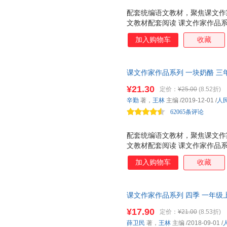
配套统编语文教材，聚焦课文作
文教材配套阅读 课文作家作品
物。丛书具有如下特点：☆与统
加入购物车
收藏
合学生阅读的经典文章。☆语文
为学生提供更适宜的阅读材料。
话和儿童故事为主，中高年级以
课文作家作品系列 一块奶酪 三
音，方便学生自主阅读。☆正文
选编、名家经典阅读、课文作家
品背后的故事，提供背景资料，
¥21.30
定价：
¥25.00
(8.52折)
家经典阅读、课文作家面对面
配合统编语文教材，再现辉煌！
辛勤
著，
王林
主编
/2019-12-01
/
人
62065条评论
配套统编语文教材，聚焦课文作
文教材配套阅读 课文作家作品
物。丛书具有如下特点： ☆与
加入购物车
收藏
合学生阅读的经典文章。 ☆语
为学生提供更适宜的阅读材料。
话和儿童故事为主，中高年级以
课文作家作品系列 四季 一年级
音，方便学生自主阅读。 ☆正文
编、名家经典阅读、课文作家面
作品背后的故事，提供背景资料
¥17.90
定价：
¥21.00
(8.53折)
作，配合统编语文教材，再现辉
薛卫民
著，
王林
主编
/2018-09-01
/