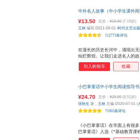
南京师范大学出版社
江苏人民出版社
大象出
的延伸阅读，精选与课文相关的
新疆美术摄影出版社
浙江文艺出版社
知识出
中外名人故事（中小学生课外阅
学生的阅读能力分级阅读。低年
文、小说、科普为主。低年级全
中国妇女出版社
中国劳动社会保障出版社
¥13.50
定价：
¥18.80
(7.19折)
有 作家和你面对面 栏目，介
上海人民美术出版社
三秦出版社
王林
编写
/2021-06-01
/
时代文艺出
学生的阅读与写作。 人教社经
112773条评论
山东科学技术出版社
家带你爱上阅读
青岛出版社
中南大学出版社
黑龙江美术出版社
中州古
在漫长的历史长河中，涌现出无
河北少年儿童出版社
广西教育出版社
灿烂辉煌。让我们走进名人的故
经历中获得人生启迪。
山西教育出版社
当代世界出版社
方志出
加入购物车
收藏
白山出版社
群言出版社
长春出
小巴掌童话中小学生阅读指导书
读建议 ?彩图大字，全文注音，
¥24.70
定价：
¥29.00
(8.52折)
维，趣味阅读
张秋生
著，
王林
主编
/2020-07-01
/
71903条评论
《小巴掌童话》在市面上有很多
巴掌童话》入选《*基础教育课
（2020年版）》。人民教育出