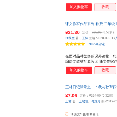
加入购物车
收藏
课文作家作品系列 称赞 二年级
编、名家经典阅读、课文作家面
¥21.30
定价：
¥25.00
(8.52折)
课文相关的文章。
张秋生
著，
王林
主编
/2020-09-01
/
39165条评论
在面对品种繁多的课外读物，您
编语文教材配套阅读 课文作家
家，实践分级阅读，品读经典美
加入购物车
收藏
列 是一套配合统编语文教材的
语文教材配套，由作家和专家共
材的延伸阅读，精选与课文相关
王林日记辑录之一：我与孙犁四十
按学生的阅读能力分级阅读。低
9787537857574 北岳文
文、小说、科普为主。低年级全
¥7.06
定价：
¥224.00
(0.32折)
换】
有 作家和你面对面 栏目，介
王林
著；
王端阳
、
冉淮舟
编
/2019-0
学生的阅读与写作。 人教社经
家带你爱上阅
博源文轩图书专营店