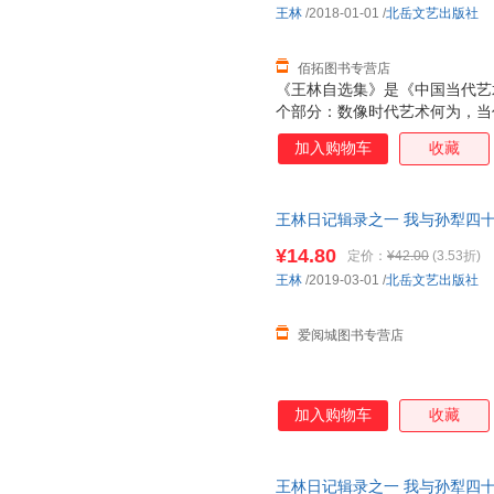
王林
/2018-01-01
/
北岳文艺出版社
佰拓图书专营店
《王林自选集》是《中国当代艺
个部分：数像时代艺术何为，当
家何以独立。本书反映了近20
加入购物车
收藏
批评无疑有重要的借鉴作用；本
探讨，反映了中国当代艺术近十
艺术的现状。
王林日记辑录之一 我与孙犁四十年
社 新华书店正版，多仓就近发
¥14.80
定价：
¥42.00
(3.53折)
服！
王林
/2019-03-01
/
北岳文艺出版社
爱阅城图书专营店
加入购物车
收藏
王林日记辑录之一 我与孙犁四十