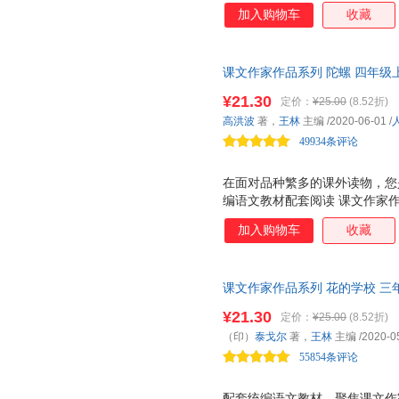
家，实践分级阅读，品读经典美
加入购物车
收藏
列 是一套配合统编语文教材的
语文教材配套，由作家和专家共
材的延伸阅读，精选与课文相关
课文作家作品系列 陀螺 四年级
按学生的阅读能力分级阅读。低
编、名家经典阅读、课文作家面
文、小说、科普为主。低年级全
¥21.30
定价：
¥25.00
(8.52折)
有 作家和你面对面 栏目，介
高洪波
著，
王林
主编
/2020-06-01
/
学生的阅读与写作。 人教社经
49934条评论
家带你爱上阅
在面对品种繁多的课外读物，您
编语文教材配套阅读 课文作家
家，实践分级阅读，品读经典美
加入购物车
收藏
列 是一套配合统编语文教材的
语文教材配套，由作家和专家共
材的延伸阅读，精选与课文相关
课文作家作品系列 花的学校 三
按学生的阅读能力分级阅读。低
套、教材编者选编、名家经典阅
文、小说、科普为主。低年级全
¥21.30
定价：
¥25.00
(8.52折)
名家经典阅读、课文作家面对面
有 作家和你面对面 栏目，介
（印）
泰戈尔
著，
王林
主编
/2020-0
学生的阅读与写作。 人教社经
55854条评论
家带你爱上阅
配套统编语文教材，聚焦课文作