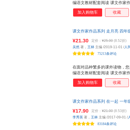
编语文教材配套阅读 课文作家
家，实践分级阅读，品读经典美
加入购物车
收藏
列 是一套配合统编语文教材的
语文教材配套，由作家和专家共
材的延伸阅读，精选与课文相关
课文作家作品系列 走月亮 四年
按学生的阅读能力分级阅读。低
编、名家经典阅读、课文作家面
文、小说、科普为主。低年级全
¥21.30
定价：
¥25.00
(8.52折)
经典阅读、课文作家面对面
有 作家和你面对面 栏目，介
吴然
著，
王林
主编
/2019-11-01
/
人
学生的阅读与写作。 人教社经
75213条评论
家带你爱上阅读！
在面对品种繁多的课外读物，您
编语文教材配套阅读 课文作家
家，实践分级阅读，品读经典美
加入购物车
收藏
列 是一套配合统编语文教材的
语文教材配套，由作家和专家共
材的延伸阅读，精选与课文相关
课文作家作品系列 在一起 一年
按学生的阅读能力分级阅读。低
选编、名家经典阅读、课文作家
文、小说、科普为主。低年级全
¥17.90
定价：
¥21.00
(8.53折)
与课文相关的文章。 ☆自主阅
有 作家和你面对面 栏目，介
李秀英
著，
王林
主编
/2017-09-01
/
和你面对面，讲述作品背后的故
学生的阅读与写作。 人教社经
83184条评论
家带你爱上阅