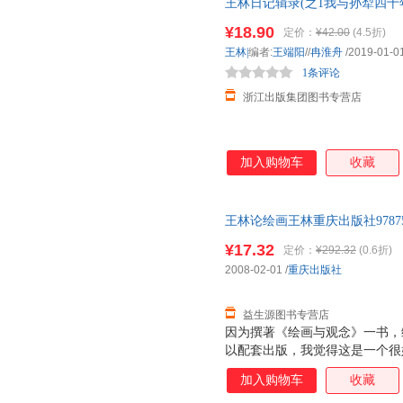
王林日记辑录(之1我与孙犁四十
¥18.90
定价：
¥42.00
(4.5折)
王林|
编者:
王端阳
//
冉淮舟
/2019-01-0
1条评论
浙江出版集团图书专营店
加入购物车
收藏
王林论绘画王林重庆出版社97875
本而非一套，电子发票！
¥17.32
定价：
¥292.32
(0.6折)
2008-02-01
/
重庆出版社
益生源图书专营店
因为撰著《绘画与观念》一书，
以配套出版，我觉得这是一个很
当代绘画及分析绘画所发生的变
加入购物车
收藏
代绘画和中国当代绘画的讨论。