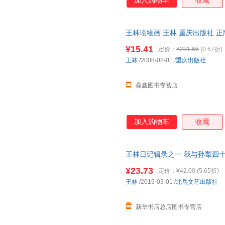
加入购物车
收藏
批评无疑有重要的借鉴作用；本
探讨，反映了中国当代艺术近十
艺术的现状。
王林论绘画 王林 重庆出版社 
电子发票。
¥15.41
定价：
¥231.66
(0.67折)
王林
/2008-02-01
/
重庆出版社
鼎鑫图书专营店
加入购物车
收藏
王林日记辑录之一 我与孙犁四十
营】 新华正版全新 正规发票 
¥23.73
定价：
¥42.00
(5.65折)
询：13284178503
王林
/2019-03-01
/
北岳文艺出版社
新华书店总店图书专营店