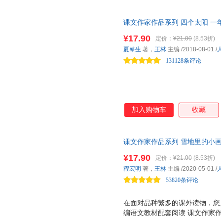
语文教材配套，由作家和专家共
材的延伸阅读，精选与课文相关
课文作家作品系列 四个太阳 一
按学生的阅读能力分级阅读。低
者选编、名家经典阅读、课文作
文、小说、科普为主。低年级全
¥17.90
定价：
¥21.00
(8.53折)
有 作家和你面对面 栏目，介
夏辇生
著，
王林
主编
/2018-08-01
/
学生的阅读与写作。 人教社经
131128条评论
家带你爱上阅
加入购物车
收藏
课文作家作品系列 雪地里的小画
教材编者选编、名家经典阅读、
¥17.90
定价：
¥21.00
(8.53折)
家经典阅读、课文作家面对面，
程宏明
著，
王林
主编
/2020-05-01
/
53820条评论
在面对品种繁多的课外读物，您
编语文教材配套阅读 课文作家