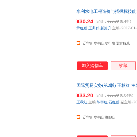
水利水电工程造价与招投标技能训
主编 水利水电工程造价与招投标
¥30.24
定价：
¥36.00
(8.4折)
旭升 主编 第2版
尹红莲
,
王典鹤
,
赵旭升
主编
/2017-01
辽宁新华书店发行集团旗舰店
加入购物车
收藏
国际贸易实务(第2版) 王秋红 主
华书店正版书籍 新华书店 全新
¥33.20
定价：
¥55.00
(6.04折)
王秋红
主编
陈宇红
石红莲
副主编
/2
辽宁新华书店旗舰店