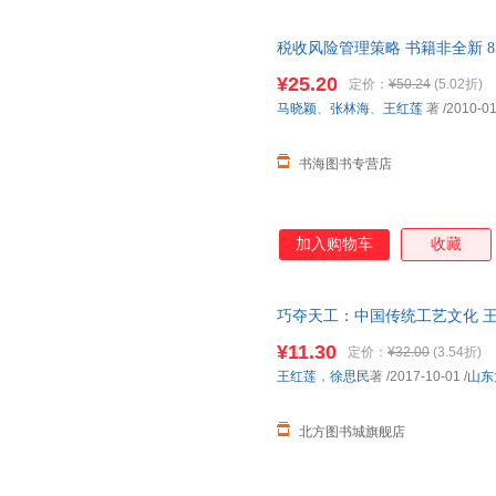
税收风险管理策略 书籍非全新 
¥25.20
定价：
¥50.24
(5.02折)
马晓颖
、
张林海
、
王红莲
著
/2010-01
书海图书专营店
加入购物车
收藏
巧夺天工：中国传统工艺文化 
¥11.30
定价：
¥32.00
(3.54折)
王红莲
，
徐思民
著
/2017-10-01
/
山东
北方图书城旗舰店