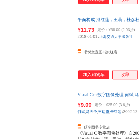
息，决定将本书进行补充修订，
图像处理技术”的书，并将其归
书。
平面构成 潘红莲，王莉，杜彦
[正版微瑕] 正版微瑕,自有库房
¥11.73
定价：
¥58.00
(2.03折)
发票,放心选购
2018-01-01
/
上海交通大学出版社
书悦文宣图书旗舰店
加入购物车
收藏
Visual C++数字图像处理 何
版】 全国三仓发货，物流便捷
¥9.00
定价：
¥25.00
(3.6折)
何斌
,
马天予
,
王运坚
,
朱红莲
/2002-12
硕享图书专营店
《Visual C 数字图像处理》