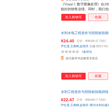
《Visual C 数字图像处理》
较好的销售业绩。同时，我们也
意见和建议。经过一段时期的积
加入购物车
收藏
息，决定将本书进行补充修订，
图像处理技术”的书，并将其归
书。
水利水电工程造价与招投标技能训练
店正版，多仓就近发货，85%
¥24.40
定价：
¥36.00
(6.78折)
尹红莲
,
王典鹤
,
赵旭升
主编
/2017-01
3条评论
四川新华书店教育专营店
加入购物车
收藏
水利工程造价与招投标技能训练 
店正版图书籍 黄河水利出版社
¥22.47
定价：
¥30.00
(7.49折)
尹红莲
,
王典鹤
,
赵旭升
/
黄河水利出版