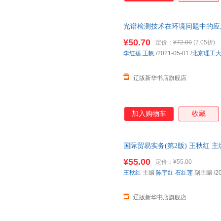
接触器控制中常用控制电器、基
组成、工作原理及工作过程、PL
光谱检测技术在环境问题中的应用研究 
应用；物料输送设备及系统控制
工大学出版社 正版全新书籍 多
测装置、翻车机卸车系统的控制
¥50.70
定价：
¥72.00
(7.05折)
设备的控制、火电厂运煤系统的
李红莲
,
王帆
/2021-05-01
/
北京理工
辽版新华书店旗舰店
加入购物车
收藏
国际贸易实务(第2版) 王秋红 主编 
华大学出版社 正版全新书籍 多
¥55.00
定价：
¥55.00
王秋红
主编
陈宇红
石红莲
副主编
/2
辽版新华书店旗舰店