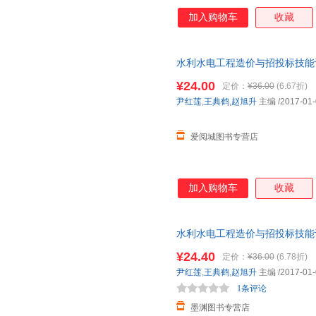
加入购物车
收藏
水利水电工程造价与招投标技能训练
编 黄河水利出版社 新华书店正
¥24.00
定价：
¥36.00
(6.67折)
惠咨询在线客服！
尹红莲
,
王典鹤
,
赵旭升
主编
/2017-01
爱阅城图书专营店
加入购物车
收藏
水利水电工程造价与招投标技能训练
华书店正版，多仓就近发货，8
¥24.40
定价：
¥36.00
(6.78折)
尹红莲
,
王典鹤
,
赵旭升
主编
/2017-01
1条评论
墨渊图书专营店