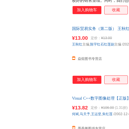
较好的销售业绩。同时，我们也
意见和建议。经过一段时期的积
加入购物车
收藏
息，决定将本书进行补充修订，
图像处理技术”的书，并将其归
书。
国际贸易实务（第二版） 王秋红
9787302603986
¥13.00
定价：
¥13.00
王秋红
主编,
陈宇红石红莲副
主编
/202
焱煊图书专营店
加入购物车
收藏
Visual C++数字图像处理【
¥13.82
定价：
¥106.00
(1.31折)
何斌
,
马天予
,
王运坚
,
朱红莲
/2002-12
墨香阁图书专营店