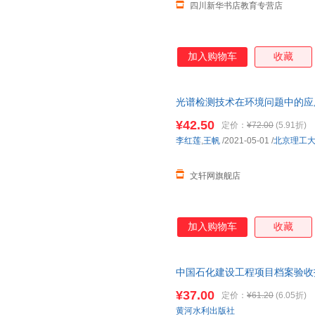
四川新华书店教育专营店
加入购物车
收藏
光谱检测技术在环境问题中的应
多仓就近发货，85%城市次日
¥42.50
定价：
¥72.00
(5.91折)
李红莲
,
王帆
/2021-05-01
/
北京理工
文轩网旗舰店
加入购物车
收藏
中国石化建设工程项目档案验收
标准和方法 石油工程技术档案管理 9
¥37.00
定价：
¥61.20
(6.05折)
黄河水利出版社