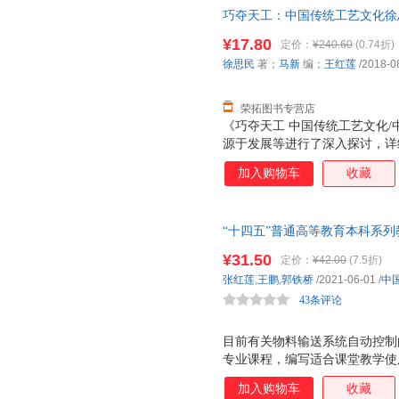
巧夺天工：中国传统工艺文化徐
9787560757315 正版旧
¥17.80
定价：
¥240.60
(0.74折)
徐思民
著；
马新
编；
王红莲
/2018-0
荣拓图书专营店
《巧夺天工 中国传统工艺文化
源于发展等进行了深入探讨，详
关系，并以地域为界，简要分析
加入购物车
收藏
茂、条理清晰地展现了中国传统
“十四五”普通高等教育本科系列
资料，按照设备和系统的工作过
¥31.50
定价：
¥42.00
(7.5折)
制线路及控制程序并进行调试。
张红莲
,
王鹏
,
郭铁桥
/2021-06-01
/
中
43条评论
目前有关物料输送系统自动控制
专业课程，编写适合课堂教学使
气控制技术基础和物料输送设备
加入购物车
收藏
基础包含继电器接触器控制和可