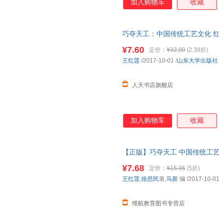
加入购物车
收藏
巧夺天工：中国传统工艺文化 
9787560757315 人天书
¥7.60
定价：
¥32.00
(2.38折)
王红莲
/2017-10-01
/
山东大学出版社
人天书店旗舰店
加入购物车
收藏
【正版】巧夺天工 中国传统工艺文化 
东大学出版社【如是套装，价格
¥7.68
定价：
¥15.36
(5折)
王红莲
,
徐思民
著,
马新
编
/2017-10-0
维航教育图书专营店