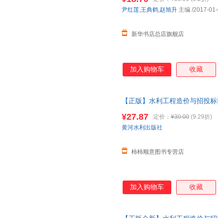
询：13284178503
尹红莲
,
王典鹤
,
赵旭升
主编
/2017-01
新华书店总店旗舰店
加入购物车
收藏
【正版】水利工程造价与招投标技
社F 全新正版，可开发票
¥27.87
定价：
¥30.00
(9.29折)
黄河水利出版社
柿柿顺意图书专营店
加入购物车
收藏