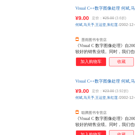
术（LIBS）的介绍、激光诱导
Visual C++数字图像处理 何
备与参数的优化、基于LIBS
版】 全国三仓发货，物流便捷
析、实验条件优化及定量分析、
¥9.00
定价：
¥25.00
(3.6折)
从事光谱检测的科研人员、师生
何斌
,
马天予
,
王运坚
,
朱红莲
/2002-12
墨雨图书专营店
《Visual C 数字图像处理》
较好的销售业绩。同时，我们也
意见和建议。经过一段时期的积
加入购物车
收藏
息，决定将本书进行补充修订，
图像处理技术”的书，并将其归
书。
Visual C++数字图像处理 何
版】 全国三仓发货，物流便捷
¥9.00
定价：
¥23.00
(3.92折)
何斌
,
马天予
,
王运坚
,
朱红莲
/2002-12
聪腾图书专营店
《Visual C 数字图像处理》
较好的销售业绩。同时，我们也
意见和建议。经过一段时期的积
加入购物车
收藏