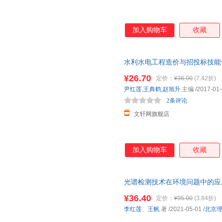
加入购物车
收藏
水利水电工程造价与招投标技能训练
店正版，多仓就近发货，85%
¥26.70
定价：
¥36.00
(7.42折)
尹红莲
,
王典鹤
,
赵旭升
主编
/2017-01
2条评论
文轩网旗舰店
加入购物车
收藏
光谱检测技术在环境问题中的应用
社 【速开发票，优质售后，支
¥36.40
定价：
¥95.00
(3.84折)
李红莲
、
王帆
著
/2021-05-01
/
北京