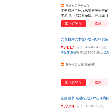
品雨斋图书专营店
本书阐述了环境污染检测研究的
本原理、仪器和系统，并且设计
统。本书分为上、下两篇，上篇
加入购物车
收藏
的设计、基于可调谐激光的CO2
度测量研究、不确定度评定与系
术（LIBS）的介绍、激光诱导
光谱检测技术在环境问题中的应用
备与参数的优化、基于LIBS
社 【新华书店自营店】 新华正版
析、实验条件优化及定量分析、
¥34.17
定价：
¥72.00
(4.75折)
送达！团购优惠咨询：132841785
从事光谱检测的科研人员、师生
李红莲
,
王帆
著 著
/2023-05-26
/
北京
新华书店大石桥旗舰店
加入购物车
收藏
正版图书 光谱检测技术在环境问题中的
帆 著 北京理工大学出版社 北
¥37.44
定价：
¥72.00
(5.2折)
价为图书市场价格。商品图片仅