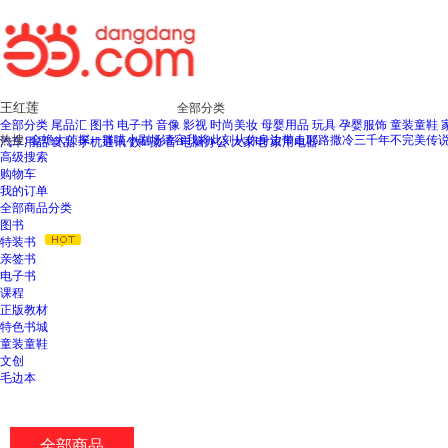
新
窗
口
打
开
无
全部分类
障
全部分类
尾品汇
图书
电子书
音像
影视
时尚美妆
母婴用品
玩具
孕婴服饰
童装童鞋
碍
热搜:
金蟾大侦探
一群喵小剧场
请容我将此刻从你身边带走
耶路撒冷三千年
不完美传
汽车用品
食品
手机通讯
数码影音
电脑办公
大家电
家用电器
说
高级搜索
明
购物车
页
我的订单
面,
全部商品分类
按
图书
Ctrl
特装书
加
亲签书
波
电子书
浪
课程
键
正版教材
打
特色书城
开
童装童鞋
导
文创
盲
毛边本
模
式
全部商品