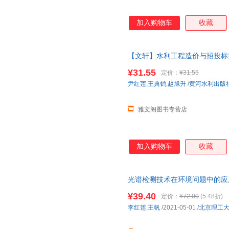
加入购物车
收藏
【文轩】水利工程造价与招投标技
版新书，电子发票，联系客服领
¥31.55
定价：
¥31.55
尹红莲
,
王典鹤
,
赵旭升
/
黄河水利出版
雅文阁图书专营店
加入购物车
收藏
光谱检测技术在环境问题中的应
多仓就近发货，85%城市次日
¥39.40
定价：
¥72.00
(5.48折)
李红莲
,
王帆
/2021-05-01
/
北京理工