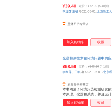
仓就近发货，85%城市次日达
¥39.40
定价：
¥72.00
(5.48折)
李红莲
,
王帆
/2021-05-01
/
北京理工
墨渊图书专营店
加入购物车
收藏
光谱检测技术在环境问题中的应用
社 【速开发票，优质售后，支
¥58.59
定价：
¥143.16
(4.1折)
李红莲
、
王帆
著
/2021-05-01
/
北京
辰图图书专营店
本书阐述了环境污染检测研究的
本原理、仪器和系统，并且设计
统。本书分为上、下两篇，上篇
加入购物车
收藏
的设计、基于可调谐激光的CO2
度测量研究、不确定度评定与系