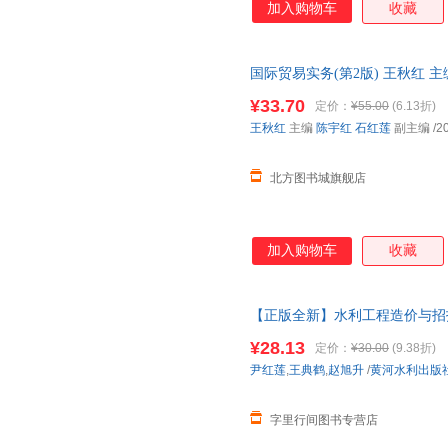
加入购物车
收藏
国际贸易实务(第2版) 王秋红 
9787302603986
¥33.70
定价：
¥55.00
(6.13折)
王秋红
主编
陈宇红
石红莲
副主编
/2
北方图书城旗舰店
加入购物车
收藏
【正版全新】水利工程造价与招投
社 可开发票，保证正版
¥28.13
定价：
¥30.00
(9.38折)
尹红莲
,
王典鹤
,
赵旭升
/
黄河水利出版
字里行间图书专营店