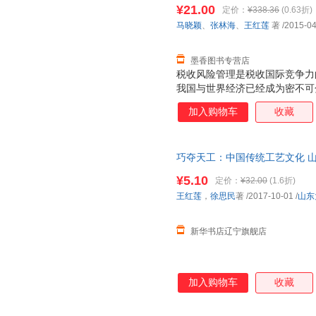
9787567802247 正版旧
¥21.00
定价：
¥338.36
(0.63折)
马晓颖
、
张林海
、
王红莲
著
/2015-04
墨香图书专营店
税收风险管理是税收国际竞争力
我国与世界经济已经成为密不可分
量不断增加，税源国际化趋势日
加入购物车
收藏
险管理，增强我国参与国际经济
经济国家在长期实践中形成了一
作为税收征管的重要战略目标，
巧夺天工：中国传统工艺文化 山
业化管理，提高涉税信息获取能
店】 新华正版 多仓就近发货 
平化，等等，为我们提供了有益
¥5.10
定价：
¥32.00
(1.6折)
风险等级来合理配置人力资源，
王红莲
，
徐思民
著
/2017-10-01
/
山东
线管理转向立体化的分级管理，
范”到“抓住
新华书店辽宁旗舰店
加入购物车
收藏