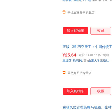
马晓颖
,
张林海
,
王红莲
编著 著作
/201
书悦文宣图书旗舰店
加入购物车
收藏
正版书籍 巧夺天工：中国传统
统文化介绍中国 人天书店畅销
¥25.64
定价：
¥48.55
(5.29折)
王红莲
,
徐思民
, 著
/
山东大学出版社
果然好图书专营店
加入购物车
收藏
税收风险管理策略马晓颖、张林