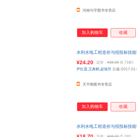
河南句字图书专营店
加入购物车
收藏
水利水电工程造价与招投标技能训练
店正版，多仓就近发货，85%
¥24.20
定价：
¥36.00
(6.73折)
尹红莲
,
王典鹤
,
赵旭升
主编
/2017-01
天宇阁图书专营店
加入购物车
收藏
水利水电工程造价与招投标技能
店】 新华正版全新 正规发票 
¥18.70
定价：
¥36.00
(5.2折)