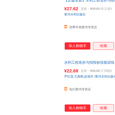
【正版全新】水利工程造价与招投
社 可开发票，保证正版
¥27.62
定价：
¥30.00
(9.21折)
黄河水利出版社
四季丰美图书专营店
加入购物车
收藏
水利工程造价与招投标技能训练 尹
水利出版社
¥22.68
定价：
¥30.00
(7.56折)
尹红莲
,
王典鹤
,
赵旭升
/
黄河水利出版
知行图书专营店
加入购物车
收藏