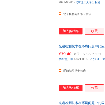
2021-05-01
/
北京理工大学出版社
的均为单本价格）
北京枫林苑图书专营店
加入购物车
收藏
光谱检测技术在环境问题中的应用
新华书店正版，多仓就近发货，
¥39.40
定价：
¥72.00
(5.48折)
李红莲
,
王帆
/2021-05-01
/
北京理工
爱阅城图书专营店
加入购物车
收藏
光谱检测技术在环境问题中的应用