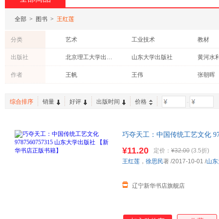
全部
>
图书
>
王红莲
分类
艺术
工业技术
教材
计算机/网络
经济
考试
出版社
北京理工大学出版社
山东大学出版社
黄河水
心理学
自然科学
法律
中国税务出版社
中国电力出版社
中国宇
作者
王帆
王伟
张朝晖
外语
综合排序
销量
好评
出版时间
价格
-
巧夺天工：中国传统工艺文化 978
版书籍】
¥11.20
定价：
¥32.00
(3.5折)
王红莲
，
徐思民
著
/2017-10-01
/
山东
辽宁新华书店旗舰店