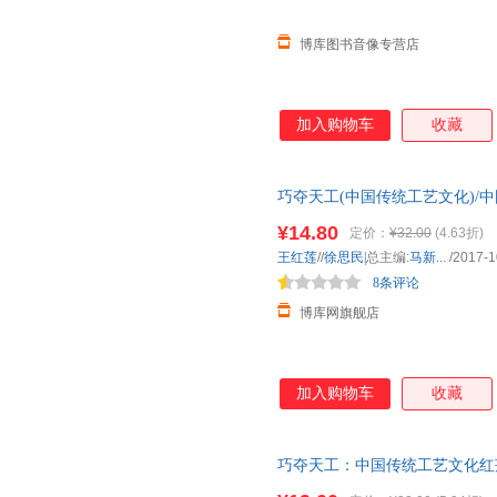
博库图书音像专营店
加入购物车
收藏
巧夺天工(中国传统工艺文化)/
¥14.80
定价：
¥32.00
(4.63折)
王红莲
//
徐思民|
总主编:
马新..
.
/2017-1
8条评论
博库网旗舰店
加入购物车
收藏
巧夺天工：中国传统工艺文化红莲山东
票，保证正版