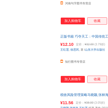
河南句字图书专营店
加入购物车
收藏
正版书籍 巧夺天工：中国传统
统文化介绍中国
¥12.10
定价：
¥32.00
(3.79折)
王红莲
,
徐思民
, 著
/
山东大学出版社
知行图书专营店
加入购物车
收藏
税收风险管理策略马晓颖,张林海
瑕] 正版微瑕,自有库房,消毒发
¥11.56
定价：
¥38.00
(3.05折)
心选购