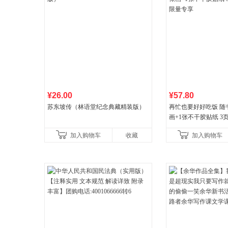
¥26.00
¥57.80
苏东坡传（林语堂纪念典藏精装版）
再忙也要好好吃饭 随
画+1张不干胶贴纸 3
量专享
加入购物车
收藏
加入购物车