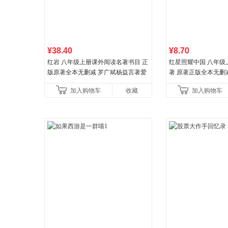
¥38.40
¥8.70
红岩 八年级上册课外阅读名著书目 正
红星照耀中国 八年级
版原著全本无删减 罗广斌杨益言著爱
著 原著正版全本无删
国主义红色经典书籍初中生课外书中
外阅读
加入购物车
收藏
加入购物车
国青年出版社