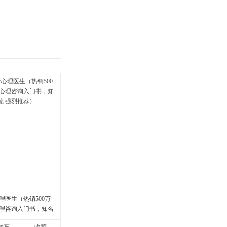
具
品
外
品
讯
音
公
器
理医生（热销500万
理咨询入门书，知名
强烈推荐）