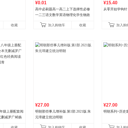
¥0.01
¥15.40
高中必刷题高一高二上下选择性必修
从零开始学钩针
一二三语文数学英语物理化学生物政
治历史地理人教版同步练习册狂k重点
收藏
加入购物车
收藏
加入购
教辅资料
¥27.00
¥27.00
八年级上册配套阅
明朝那些事儿增补版.第1部.2021版.朱
明朝系列+历史
无删减罗广斌杨
元璋建立统治明朝
色经典阅读书籍
收藏
加入购物车
收藏
加入购