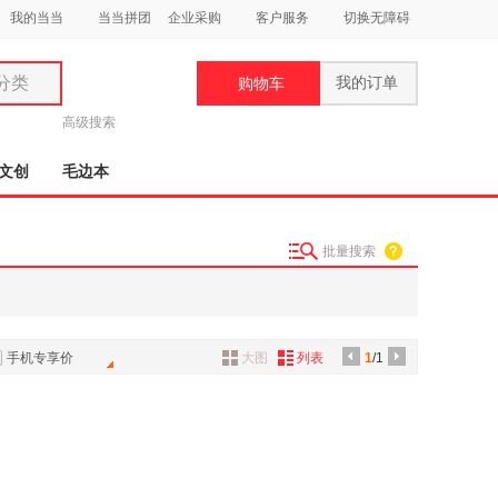
我的当当
当当拼团
企业采购
客户服务
切换无障碍
分类
我的订单
购物车
类
高级搜索
文创
毛边本
批量搜索
妆
品
饰
手机专享价
大图
列表
1
/1
鞋
用
饰