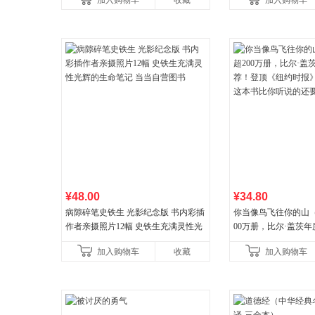
加入购物车
收藏
加入购物车
¥48.00
¥34.80
病隙碎笔史铁生 光影纪念版 书内彩插
你当像鸟飞往你的山
作者亲摄照片12幅 史铁生充满灵性光
00万册，比尔·盖茨
辉的生命笔记 当当自营图书
顶《纽约时报》畅销榜
加入购物车
收藏
加入购物车
比你听说的还要