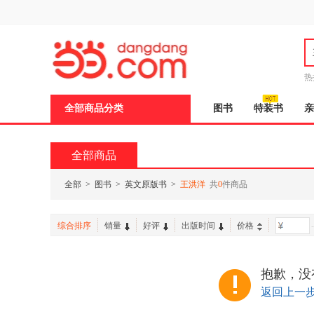
新
窗
口
打
开
无
障
热
碍
说
全部商品分类
图书
特装书
亲
明
页
面,
按
全部商品
Ctrl
加
波
全部
>
图书
>
英文原版书
>
王洪洋
共
0
件商品
浪
键
打
综合排序
销量
好评
出版时间
价格
-
开
导
盲
模
抱歉，没
式
返回上一