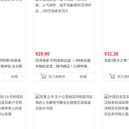
¥29.90
¥31.30
书附赠1张装裱
河清海晏 印特签刷边版（ 2种刷边版
龙族3黑月之潮·
页素材纸 当当限
本随机发货，随书赠品！口碑炸裂、
人气神作，知乎现象级BE言情作品，
收藏
加入购物车
收藏
加入购
200万读者含泪力