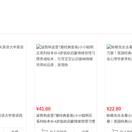
箱包皮
手表饰
运动户
汽车用
食品
手机通
数码影
电脑办
大家电
家用电
¥41.60
¥22.80
火英语大学英语四
波西和皮普7册经典套装(小小聪明豆
蛤蟆先生去看心
系列绘本)0-4岁低幼启蒙情绪管理习惯
册！英国经典心
养成绘本，引导宝宝认识接纳情绪培
心理学家李松蔚