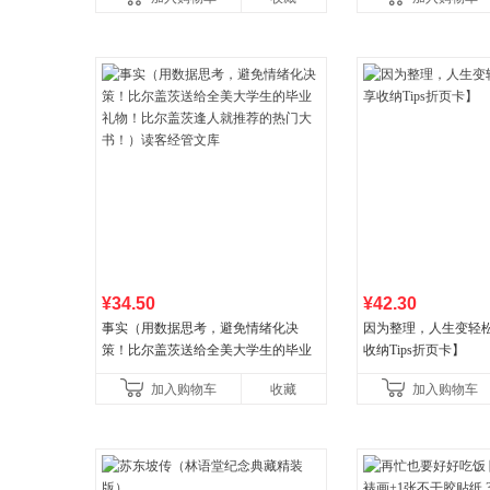
初中生课外书中国青
¥34.50
¥42.30
事实（用数据思考，避免情绪化决
因为整理，人生变轻
策！比尔盖茨送给全美大学生的毕业
收纳Tips折页卡】
礼物！比尔盖茨逢人就推荐的热门大
加入购物车
收藏
加入购物车
书！）读客经管文库