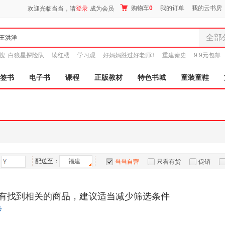
购物车
0
我的订单
我的云书房
欢迎光临当当，请
登录
成为会员
全部
全部分
搜:
白狼星探险队
读红楼
学习观
好妈妈胜过好老师3
重建秦史
9.9元包邮
尾品汇
图书
签书
电子书
课程
正版教材
特色书城
童装童鞋
电子书
音像
影视
时尚美
母婴用
玩具
配送至：
福建
孕婴服
当当自营
只看有货
促销
童装童
特卖
预售
入驻商家
家居日
有找到相关的商品，建议适当减少筛选条件
家具装
步
服装
鞋