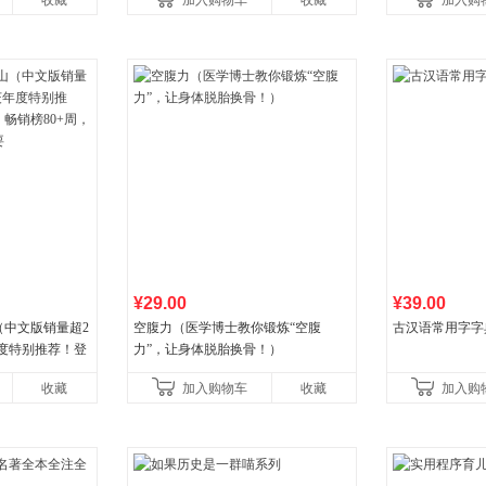
收藏
加入购物车
收藏
加入购
养好品质，发现快
¥29.00
¥39.00
（中文版销量超2
空腹力（医学博士教你锻炼“空腹
古汉语常用字字
年度特别推荐！登
力”，让身体脱胎换骨！）
80+周，这本书
收藏
加入购物车
收藏
加入购