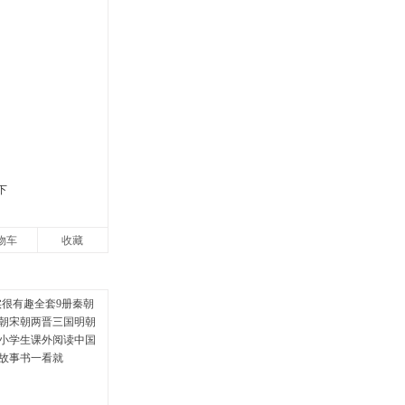
下
物车
收藏