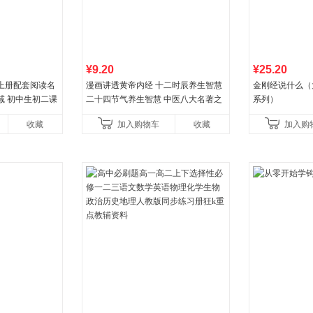
¥9.20
¥25.20
上册配套阅读名
漫画讲透黄帝内经 十二时辰养生智慧
金刚经说什么（
减 初中生初二课
二十四节气养生智慧 中医八大名著之
系列）
一养生图解 皇帝内经漫画版原版
收藏
加入购物车
收藏
加入购