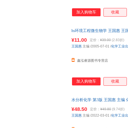
加入购物车
收藏
hs环境工程微生物学 王国惠 王
发货，物流便捷，下单秒杀，欢
¥11.00
定价：
¥39.00
(2.83折)
王国惠
主编
/2005-07-01
/
化学工业
鑫泓睿源图书专营店
加入购物车
收藏
水分析化学 第3版 王国惠 主编
电子发票 多仓就近发货
¥48.50
定价：
¥49.80
(9.74折)
王国惠
主编
/2022-03-01
/
化学工业