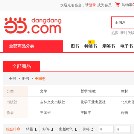
新
购物车
欢迎光临当当，请
登录
成为会员
窗
口
打
开
无
障
热搜:
新时代
碍
有兽焉全集
说
全部商品分类
图书
特装书
亲签书
电子书
明
页
面,
按
全部商品
Ctrl
加
波
全部
>
图书
>
王国惠
浪
键
分类
文学
哲学/宗教
教材
打
开
管理
古籍
历史
出版社
吉林文史出版社
化学工业出版社
北京出
导
保健/养生
经济
体育/运
盲
机械工业出版社
电子工业出版社
中国文
作者
王国维
王国平
刘畅
模
社会科学
考试
小说
式
新世界出版社
冶金工业出版社
中国税
心理学
港台圖書
齐鲁书社
广东经济出版社
南方出
综合排序
销量
好评
出版时间
价格
-