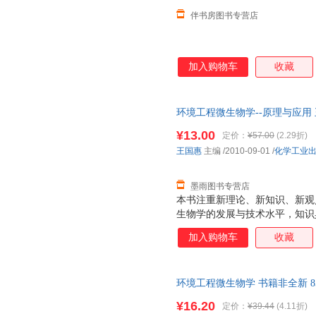
伴书房图书专营店
加入购物车
收藏
环境工程微生物学--原理与应用
三仓发货，物流便捷，下单秒杀
¥13.00
定价：
¥57.00
(2.29折)
王国惠
主编
/2010-09-01
/
化学工业
墨雨图书专营店
本书注重新理论、新知识、新观
生物学的发展与技术水平，知识
且强调实际应用，书中大量介绍
加入购物车
收藏
境微生物治理技术。 该书语言
懂，能较好地激发学生的学习兴
环境工程微生物学 书籍非全新 
¥16.20
定价：
¥39.44
(4.11折)