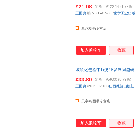
¥21.08
定价：
¥122.16
(1.73折)
王国惠
编
/2006-07-01
/
化学工业出
卓尔图书专营店
加入购物车
收藏
城镇化进程中服务业发展问题研
发货，85%城市次日达，团购
¥33.80
定价：
¥59.00
(5.73折)
王国惠
/2019-07-01
/
山西经济出版社
天宇阁图书专营店
加入购物车
收藏