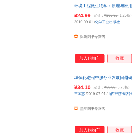
环境工程微生物学：原理与应用 
发票，下单前请先咨询客服，欢
¥24.99
定价：
¥200.82
(1.25折)
2010-09-01
/
化学工业出版社
温昕图书专营店
加入购物车
收藏
城镇化进程中服务业发展问题研究
货，85%城市次日达，团购优
¥34.10
定价：
¥59.00
(5.78折)
王国惠
/2019-07-01
/
山西经济出版社
墨渊图书专营店
加入购物车
收藏