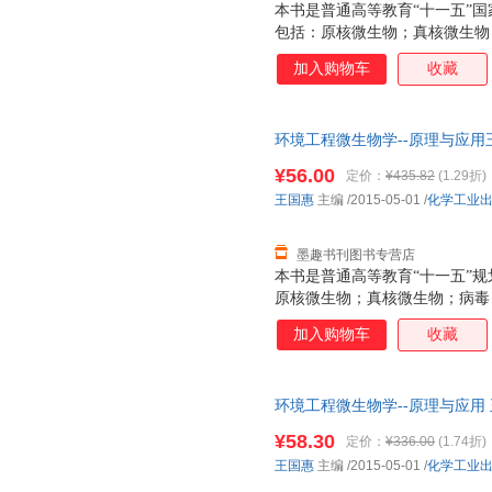
本书是普通高等教育“十一五”国
包括：原核微生物；真核微生物
制、遗传变异和育种；微生物对
加入购物车
收藏
用；环境微生物检测；生物修复
微生物的分类命名及保藏。 本
排水、环境监测等专业师生的教
环境工程微生物学--原理与应用王国
技术人员参考。
正版旧书，保证质量，此书为单
¥56.00
定价：
¥435.82
(1.29折)
王国惠
主编
/2015-05-01
/
化学工业
墨趣书刊图书专营店
本书是普通高等教育“十一五”规
原核微生物；真核微生物；病毒
传变异和育种；微生物对环境污
加入购物车
收藏
微生物检测；生物修复技术；微
分类命名及保藏。 本书可作为
境监测等专业师生的教材，也可
环境工程微生物学--原理与应用
参考。
证质量，此书为单本而非一套，
¥58.30
定价：
¥336.00
(1.74折)
王国惠
主编
/2015-05-01
/
化学工业