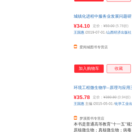
城镇化进程中服务业发展问题研究
版，多仓就近发货，85%城市
¥34.10
定价：
¥59.00
(5.78折)
王国惠
/2019-07-01
/
山西经济出版社
爱阅城图书专营店
加入购物车
收藏
环境工程微生物学--原理与应用王国
正版旧书，保证质量，此书为单
¥35.78
定价：
¥380.80
(0.94折)
王国惠
主编
/2015-05-01
/
化学工业
梦溪图书专营店
本书是普通高等教育“十一五”规
原核微生物；真核微生物；病毒