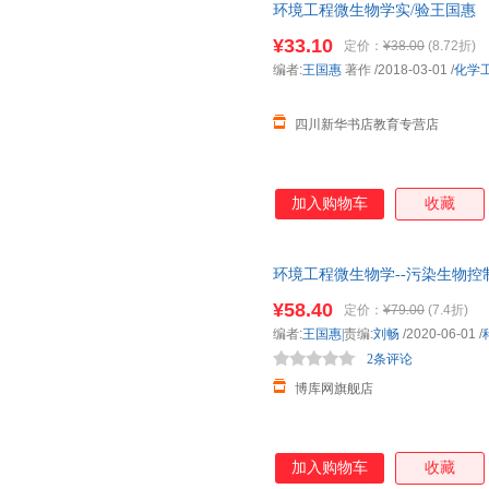
环境工程微生物学实/验王国惠 
¥33.10
定价：
¥38.00
(8.72折)
编者:
王国惠
著作
/2018-03-01
/
化学
四川新华书店教育专营店
加入购物车
收藏
环境工程微生物学--污染生物控
¥58.40
定价：
¥79.00
(7.4折)
编者:
王国惠|
责编:
刘畅
/2020-06-01
/
2条评论
博库网旗舰店
加入购物车
收藏