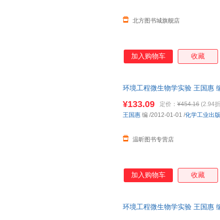
北方图书城旗舰店
加入购物车
收藏
环境工程微生物学实验 王国惠 
单前请先咨询客服，欢迎选购！
¥133.09
定价：
¥454.16
(2.94折
王国惠
编
/2012-01-01
/
化学工业出
温昕图书专营店
加入购物车
收藏
环境工程微生物学实验 王国惠 
书为单本而非一套，电子发票。