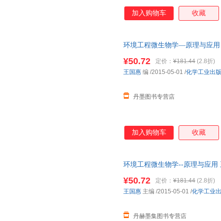
传变异和育种；微生物对环境污
加入购物车
收藏
微生物检测；生物修复技术；微
分类命名及保藏。 本书可作为
境监测等专业师生的教材，也可
环境工程微生物学—原理与应用 王国惠
参考。
¥50.72
定价：
¥181.44
(2.8折)
王国惠
编
/2015-05-01
/
化学工业出
丹墨图书专营店
加入购物车
收藏
环境工程微生物学--原理与应用 王国
【速开发票，优质售后，支持7
¥50.72
定价：
¥181.44
(2.8折)
王国惠
主编
/2015-05-01
/
化学工业
丹赫墨集图书专营店