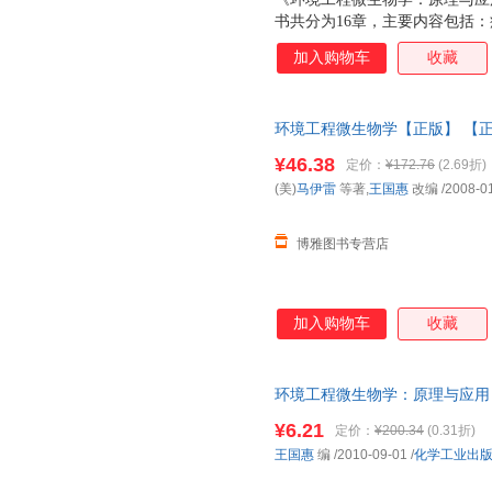
书共分为16章，主要内容包括
营养、代谢、繁殖及其控制、遗
加入购物车
收藏
及其在污染控制中的应用；环境
在环境治理中的应用；微生物的
理与应用》可作为高等院校环境
环境工程微生物学【正版】 【
业师生的教材，也可供从事环境
¥46.38
定价：
¥172.76
(2.69折)
(美)
马伊雷
等著,
王国惠
改编
/2008-0
博雅图书专营店
加入购物车
收藏
环境工程微生物学：原理与应用 王国惠
【速开发票，优质售后，支持7
¥6.21
定价：
¥200.34
(0.31折)
王国惠
编
/2010-09-01
/
化学工业出