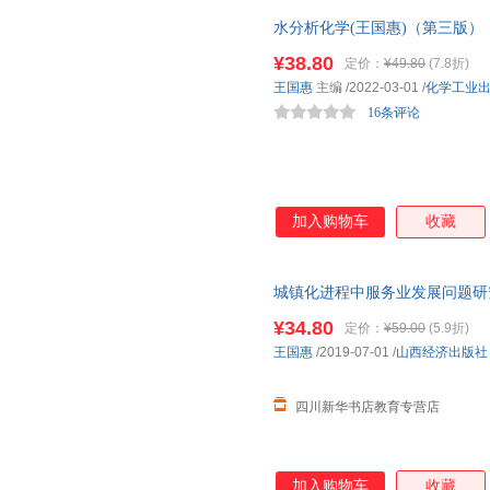
水分析化学(王国惠)（第三版）
¥38.80
定价：
¥49.80
(7.8折)
王国惠
主编
/2022-03-01
/
化学工业
16条评论
加入购物车
收藏
城镇化进程中服务业发展问题研
发货，85%城市次日达，团购
¥34.80
定价：
¥59.00
(5.9折)
王国惠
/2019-07-01
/
山西经济出版社
四川新华书店教育专营店
加入购物车
收藏