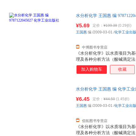
水分析化学 王国惠 编 978712
后，支持7天无理由退换】
¥5.69
定价：
¥199.38
(0.29折)
王国惠
编
/2009-03-01
/
化学工业出
中博图书专营店
《水分析化学》以水质项目为基
理及各种分析方法（酸碱滴定法
法、分光光度法、光谱分析法、
加入购物车
收藏
法、流动注射分析法）的基本概
外，还安排了实验操作内容。各
习。 《水分析化学》内容全面
水分析化学 王国惠 编 化学工
程、给水排水、环境科学等相关
理由退换】
业的教师及从事环境保护工作的
¥6.45
定价：
¥44.50
(1.45折)
王国惠
编
/2009-03-01
/
化学工业出
佰拓图书专营店
《水分析化学》以水质项目为基
理及各种分析方法（酸碱滴定法