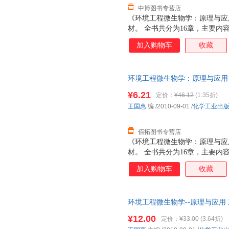
中博图书专营店
《环境工程微生物学：原理与应
材。 全书共分为16章，主要
生物的营养、代谢、繁殖及其控
加入购物车
收藏
的降解及其在污染控制中的应用
新技术在环境治理中的应用；微
学：原理与应用》可作为高等院
环境工程微生物学：原理与应用 
测等专业师生的教材，也可供从
质售后，支持7天无理由退换】
考。
¥6.21
定价：
¥46.12
(1.35折)
王国惠
编
/2010-09-01
/
化学工业出
佰拓图书专营店
《环境工程微生物学：原理与应
材。 全书共分为16章，主要
生物的营养、代谢、繁殖及其控
加入购物车
收藏
的降解及其在污染控制中的应用
新技术在环境治理中的应用；微
学：原理与应用》可作为高等院
环境工程微生物学--原理与应用
测等专业师生的教材，也可供从
全国三仓发货，物流便捷，下单
考。
¥12.00
定价：
¥33.00
(3.64折)