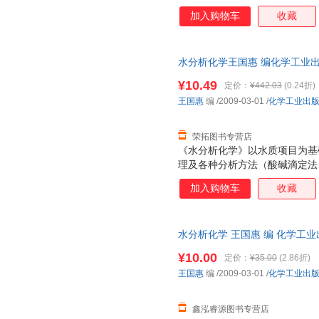
法、分光光度法、光谱分析法、
加入购物车
收藏
法、流动注射分析法）的基本概
外，还安排了实验操作内容。各
习。 《水分析化学》内容全面
水分析化学王国惠 编化学工业出版社
程、给水排水、环境科学等相关
此书为单本而非一套，电子发票
业的教师及从事环境保护工作的
¥10.49
定价：
¥442.03
(0.24折)
王国惠
编
/2009-03-01
/
化学工业出
荣拓图书专营店
《水分析化学》以水质项目为基
理及各种分析方法（酸碱滴定法
法、分光光度法、光谱分析法、
加入购物车
收藏
法、流动注射分析法）的基本概
外，还安排了实验操作内容。各
习。 《水分析化学》内容全面
水分析化学 王国惠 编 化学工
程、给水排水、环境科学等相关
下单秒杀，欢迎选购！
业的教师及从事环境保护工作的
¥10.00
定价：
¥35.00
(2.86折)
王国惠
编
/2009-03-01
/
化学工业出
鑫泓睿源图书专营店