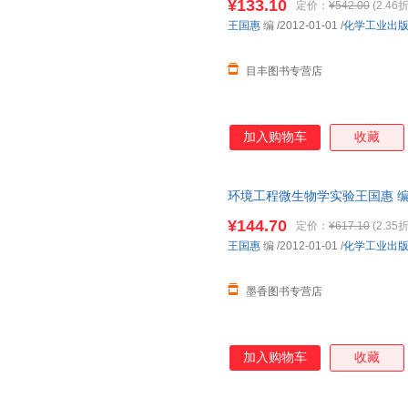
¥133.10
定价：
¥542.00
(2.46折
王国惠
编
/2012-01-01
/
化学工业出
目丰图书专营店
加入购物车
收藏
环境工程微生物学实验王国惠 编化学
保证质量，此书为单本而非一套
¥144.70
定价：
¥617.10
(2.35折
王国惠
编
/2012-01-01
/
化学工业出
墨香图书专营店
加入购物车
收藏