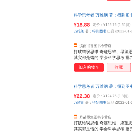
答案，我们为那些不知道量子力
学？ 前物理学家，现科学作家，4
科学思考者 万维纲 著；得到图书 出
百万畅销书作家，中国好书、文
票，优质售后，支持7天无理由
与众不同的切入角度，覆盖基本
¥18.88
定价：
¥125.76
(1.51折)
万维纲
著；
得到图书
出品
/2022-01-
潢南书香图书专营店
打破错误思维 奇迹思维、愿望
其实都是错的 学会科学思考 
事情还可以这样想 先人一步，
加入购物车
收藏
变、放之四海而皆准、在所有世
个世界同样服从于这个规律。重
规律就是科学。 掌握科学理论
科学思考者 万维纲 著；得到图书 出
生存得更好。 “通才”系列图书
票，优质售后，支持7天无理由
对论究竟是什么》 《博弈论究竟
¥22.38
定价：
¥124.76
(1.8折)
思考者》 ……
万维纲
著；
得到图书
出品
/2022-01-
丹赫墨集图书专营店
打破错误思维 奇迹思维、愿望
其实都是错的 学会科学思考 