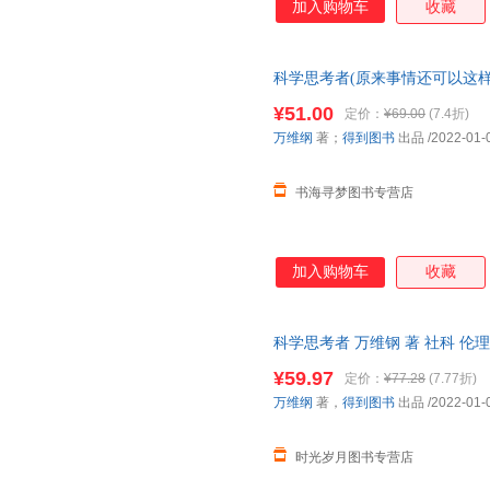
加入购物车
收藏
科学思考者(原来事情还可以这样
籍非全新，8-99成新左右(实拍
¥51.00
定价：
¥69.00
(7.4折)
万维纲
著；
得到图书
出品
/2022-01-
书海寻梦图书专营店
加入购物车
收藏
科学思考者 万维钢 著 社科 
星出版社
¥59.97
定价：
¥77.28
(7.77折)
万维纲
著，
得到图书
出品
/2022-01-
时光岁月图书专营店