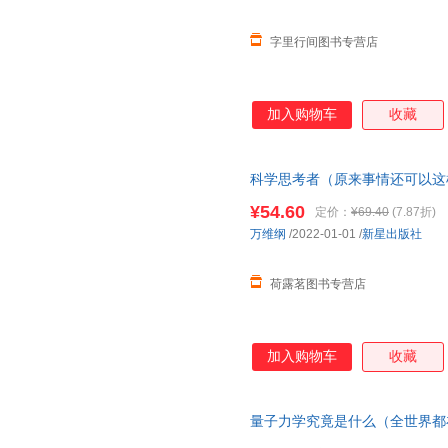
字里行间图书专营店
加入购物车
收藏
科学思考者（原来事情还可以这
密）
¥54.60
定价：
¥69.40
(7.87折)
万维纲
/2022-01-01
/
新星出版社
荷露茗图书专营店
加入购物车
收藏
量子力学究竟是什么（全世界都
没有比这本更好懂的了）