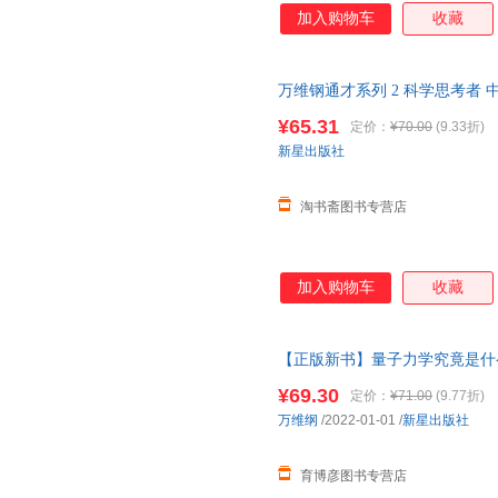
加入购物车
收藏
万维钢通才系列 2 科学思考者
东李诞凯叔和菜头强烈罗辑思维
¥65.31
定价：
¥70.00
(9.33折)
新星出版社
淘书斋图书专营店
加入购物车
收藏
【正版新书】量子力学究竟是什
一起学可能没有比这本好懂的量
¥69.30
定价：
¥71.00
(9.77折)
万维纲
/2022-01-01
/
新星出版社
育博彦图书专营店