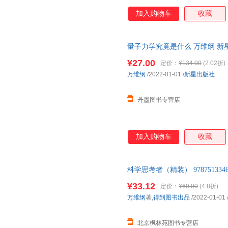
加入购物车
收藏
量子力学究竟是什么 万维纲 新星出版社
¥27.00
定价：
¥134.00
(2.02折)
万维纲
/2022-01-01
/
新星出版社
丹墨图书专营店
加入购物车
收藏
科学思考者（精装） 97875133
京枫林苑图书专营店 温馨提示
¥33.12
定价：
¥69.00
(4.8折)
仅供参考，以实物为准。（书名
万维纲
著,
得到图书出品
/2022-01-01
北京枫林苑图书专营店