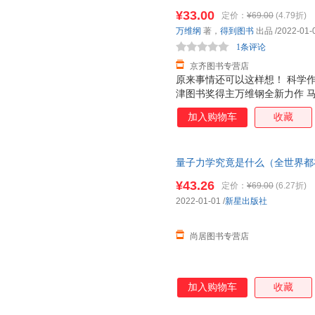
密）万维钢 得到通才丛书系列 
¥33.00
定价：
¥69.00
(4.79折)
万维纲
著，
得到图书
出品
/2022-01-
1条评论
京齐图书专营店
原来事情还可以这样想！ 科学
津图书奖得主万维钢全新力作 
这部书稿之前，我从不知道，有
加入购物车
收藏
多岁的阿姨相信靳东在和自己通
的笔，万维钢从小就立志要当物
好事儿不会平白无故地出现，但
量子力学究竟是什么（全世界都
会平白无故地发生在你身上。 
没有比这本更好懂的了）＜优选
恒定律 。 能量守恒是说这个世
¥43.26
定价：
¥69.00
(6.27折)
物都一定是从别处移动过来，或
2022-01-01
/
新星出版社
别处就得少一个；你用了，
尚居图书专营店
加入购物车
收藏