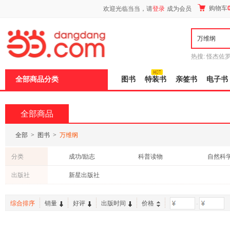
新
购物车
欢迎光临当当，请
登录
成为会员
窗
口
打
开
无
障
热搜:
怪杰佐
碍
谎
吾辈如神
说
全部商品分类
图书
特装书
亲签书
电子书
明
页
面,
按
全部商品
Ctrl
加
波
全部
>
图书
>
万维纲
浪
键
分类
成功/励志
科普读物
自然科
打
开
法律
中小学用书
童书
出版社
新星出版社
导
盲
模
综合排序
销量
好评
出版时间
价格
-
式