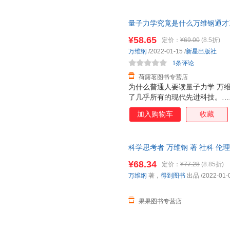
量子力学究竟是什么万维钢通才
比这本好懂的量子力学得到文库
¥58.65
定价：
¥69.00
(8.5折)
万维纲
/2022-01-15
/
新星出版社
1条评论
荷露茗图书专营店
为什么普通人要读量子力学 万
了几乎所有的现代先进科技。…
儿。对生活的地方懵然无知的人
加入购物车
收藏
意识不到自己的无知，会让未来
震惊的答案，我们为那些不知道
钢讲量子力学？ 前物理学家，现
科学思考者 万维钢 著 社科 
日课”主理人 百万畅销书作家，
力学发展史，与众不同的切入角
¥68.34
定价：
¥77.28
(8.85折)
懂量子力学
万维纲
著，
得到图书
出品
/2022-01-
果果图书专营店