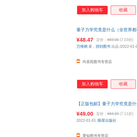
加入购物车
收藏
量子力学究竟是什么（全世界都
没有比这本更好懂的了）＜优选
¥48.47
定价：
¥69.00
(7.03折)
单，本店所有商品均可开票】
万维纲
著，
得到图书
出品
/2022-01-
尚居苑图书专营店
加入购物车
收藏
【正版包邮】量子力学究竟是什
看看吗？可能没有比这本更好懂
¥49.00
定价：
¥69.00
(7.11折)
包邮速发 假一罚十
2022-01-01
/
新星出版社
爱知图书专营店