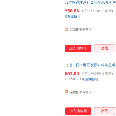
万维钢通才系列 2 科学思考者
李诞凯叔和菜头强烈罗辑思维【
¥58.86
定价：
¥69.00
(8.54折)
优惠
新星出版社
江莱图书专营店
加入购物车
收藏
（假一罚十可开发票）科学思考
钢为你揭示思维的秘密）
¥61.00
定价：
¥69.00
(8.85折)
2022-01-01
/
新星出版社
诺悦图书专营店
加入购物车
收藏