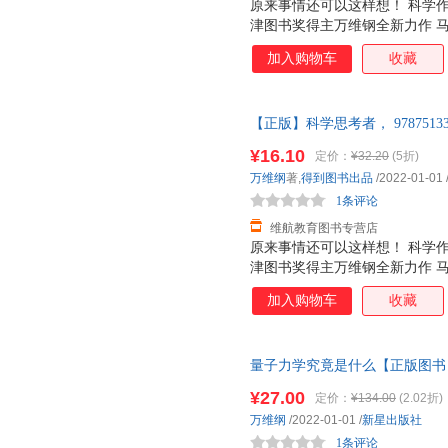
原来事情还可以这样想！ 科学
津图书奖得主万维钢全新力作 
这部书稿之前，我从不知道，有
加入购物车
收藏
多岁的阿姨相信靳东在和自己通
的笔，万维钢从小就立志要当物
好事儿不会平白无故地出现，但
【正版】科学思考者， 978751
会平白无故地发生在你身上。 
本的价格，需联系在线客服】 正
恒定律 。 能量守恒是说这个世
¥16.10
定价：
¥32.20
(5折)
物都一定是从别处移动过来，或
万维纲
著,
得到图书出品
/2022-01-01
别处就得少一个；你用了，别人
1条评论
且，
维航教育图书专营店
原来事情还可以这样想！ 科学
津图书奖得主万维钢全新力作 
这部书稿之前，我从不知道，有
加入购物车
收藏
多岁的阿姨相信靳东在和自己通
的笔，万维钢从小就立志要当物
好事儿不会平白无故地出现，但
量子力学究竟是什么【正版图书
会平白无故地发生在你身上。 
恒定律。 能量守恒是说这个世
¥27.00
定价：
¥134.00
(2.02折)
物都是从别处移动过来，或者从
万维纲
/2022-01-01
/
新星出版社
就得少一个；你用了，别人就没
1条评论
由于热传导现象