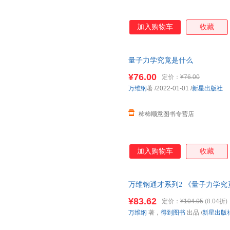
加入购物车
收藏
量子力学究竟是什么
¥76.00
定价：
¥76.00
万维纲
著
/2022-01-01
/
新星出版社
柿柿顺意图书专营店
加入购物车
收藏
万维钢通才系列2 《量子力学
一起来学吧！可能没有比这本更
¥83.62
定价：
¥104.05
(8.04折)
万维纲
著，
得到图书
出品
/
新星出版