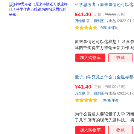
科学思考者（原来事情还可以这
密） 中国好书、文津图书奖得
¥41.40
定价：
¥69.00
(6折)
头强烈推荐！
万维纲
著，
得到图书
出品
/2022-01-
6091条评论
原来事情还可以这样想！ 科学
津图书奖得主万维钢全新力作 
这部书稿之前，我从不知道，有
加入购物车
收藏
的阿姨相信靳东在和自己通过抖
笔，万维钢从小就立志要当物理
事儿不会平白无故地出现，但凡
量子力学究竟是什么（全世界都
平白无故地发生在你身上。 这
没有比这本更好懂的了） 量子
定律 。 能量守恒是说这个世界
¥41.40
定价：
¥69.00
(6折)
的现代科技。 物理学博士，中
都一定是从别处移动过来，或者
万维纲
著，
得到图书
出品
/2022-01-
力学的奥秘，马东、李诞、凯叔
处就得少一个；你用了，别人就
3282条评论
且，由于
为什么普通人要读量子力学 万
了几乎所有的现代先进科技。 
生活的地方懵然无知的人，但凡
加入购物车
收藏
到自己的无知，会让未来的自己