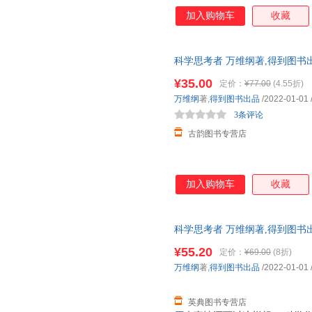
事情还可以这样想 先人一步，
加入购物车
收藏
变、放之四海而皆准、在所有世
个世界同样服从于这个规律。重
规律就是科学。 掌握科学理论
科学思考者 万维纲著,得到图书
生存得更好。 “通才”系列图书
货，物流便捷，下单秒杀，欢迎
对论究竟是什么》 《博弈论究竟
¥35.00
定价：
¥77.00
(4.55折)
思考者》 ……
万维纲
著,
得到图书出品
/2022-01-01
3条评论
古韵图书专营店
加入购物车
收藏
科学思考者 万维纲著,得到图书出品 
¥55.20
定价：
¥69.00
(8折)
万维纲
著,
得到图书出品
/2022-01-01
英典图书专营店