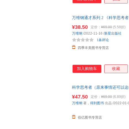
万维钢通才系列 2 《科学思考
马东、李诞、凯叔、和菜头强烈
¥38.50
定价：
¥69.00
(5.58折)
万维纲
/2022-11-16
/
新星出版社
1条评论
四季丰美图书专营店
加入购物车
收藏
科学思考者（原来事情还可以这
密）＜优选包邮好书＞ 全新正版
¥47.50
定价：
¥69.00
(6.89折)
开票
万维纲
著，
得到图书
出品
/2022-01-
佰亿图书专营店