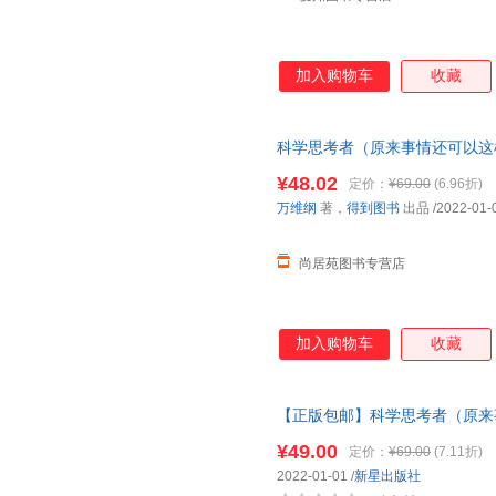
加入购物车
收藏
科学思考者（原来事情还可以这
密）＜优选包邮好书＞ 【店长
¥48.02
定价：
¥69.00
(6.96折)
开票】
万维纲
著，
得到图书
出品
/2022-01-
尚居苑图书专营店
加入购物车
收藏
【正版包邮】科学思考者（原来
示思维的秘密）中国好书、文津
¥49.00
定价：
¥69.00
(7.11折)
包邮速发 假一罚十
2022-01-01
/
新星出版社