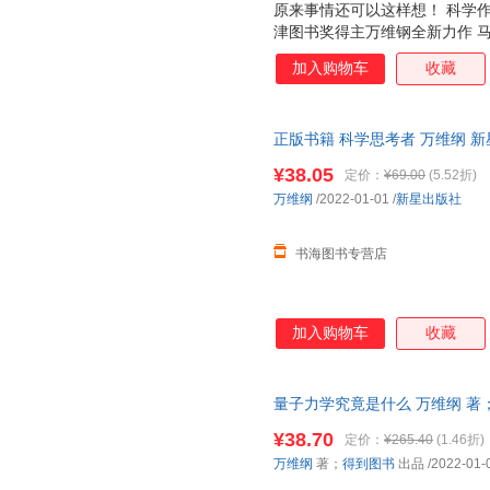
原来事情还可以这样想！ 科学
津图书奖得主万维钢全新力作 
这部书稿之前，我从不知道，有
加入购物车
收藏
多岁的阿姨相信靳东在和自己通
的笔，万维钢从小就立志要当物
好事儿不会平白无故地出现，但
正版书籍 科学思考者 万维纲 
会平白无故地发生在你身上。 
让您购物无忧
恒定律。 能量守恒是说这个世
¥38.05
定价：
¥69.00
(5.52折)
物都是从别处移动过来，或者从
万维纲
/2022-01-01
/
新星出版社
就得少一个；你用了，别人就没
由于热传导现象
书海图书专营店
加入购物车
收藏
量子力学究竟是什么 万维纲 著；得到
【速开发票，优质售后，支持7
¥38.70
定价：
¥265.40
(1.46折)
万维纲
著；
得到图书
出品
/2022-01-