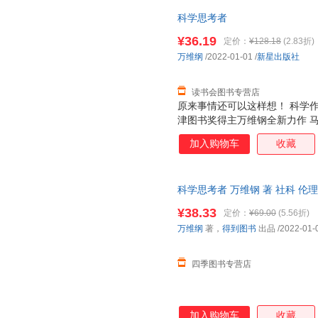
科学思考者
¥36.19
定价：
¥128.18
(2.83折)
万维纲
/2022-01-01
/
新星出版社
读书会图书专营店
原来事情还可以这样想！ 科学
津图书奖得主万维钢全新力作 
这部书稿之前，我从不知道，有
加入购物车
收藏
多岁的阿姨相信靳东在和自己通
的笔，万维钢从小就立志要当物
好事儿不会平白无故地出现，但
科学思考者 万维钢 著 社科 
会平白无故地发生在你身上。 
版社 正版全新 现货速发 可开发
恒定律。 能量守恒是说这个世
¥38.33
定价：
¥69.00
(5.56折)
物都是从别处移动过来，或者从
万维纲
著，
得到图书
出品
/2022-01-
就得少一个；你用了，别人就没
由于热传导现象
四季图书专营店
加入购物车
收藏