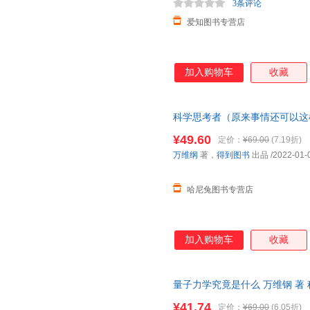
3条评论
爱知图书专营店
加入购物车
收藏
科学思考者（原来事情还可以这
密） 正版包邮 保证正版 可提供
¥49.60
定价：
¥69.00
(7.19折)
万维纲
著，
得到图书
出品
/2022-01-
哈尼兔图书专营店
加入购物车
收藏
量子力学究竟是什么 万维钢 著 
¥41.74
定价：
¥69.00
(6.05折)