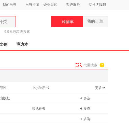
我的当当
当当拼团
企业采购
客户服务
切换无障碍
分类
我的订单
购物车
类
9.9元包
高级搜索
文创
毛边本
批量搜索
妆
品
/养生
中小学用书
更多
饰
工具书
出版社
多选
鞋
用
深见春夫
多选
饰
多选