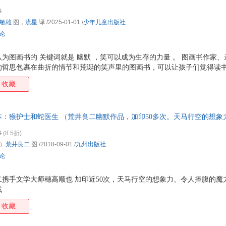
喜，在挑战和反抗中懂得人生的道理。
0
敏雄
图，
流星
译
/2025-01-01
/
少年儿童出版社
评论
为图画书的 关键词就是 幽默 ，笑可以成为生存的力量 。 图画书作家
的哲思包裹在曲折的情节和荒诞的笑声里的图画书，可以让孩子们觉得读
家，畅谈自由的相对性、罪与罚、想象力的重要、尝试的意义与风险吧！
收藏
：猴护士和蛇医生 （荒井良二幽默作品，加印50多次。天马行空的想象
出品）
0
(8.5折)
）
荒井良二
图
/2018-09-01
/
九州出版社
评论
携手文学大师穗高顺也 加印近50次，天马行空的想象力、令人捧腹的魔
战
收藏