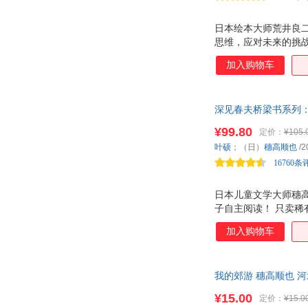
日本绘本大师荒井良二
思维，应对未来的挑
加入购物车
深见春夫桥梁书系列
荒诞幽默的情节，稚
¥99.80
定价：
¥105.
局引发孩子主动思考
叶硕
；（日）
穗高顺也
/2
16760条
日本儿童文学大师穗
子自主阅读！ 只卖
梦的蒙面龟如何帮可
加入购物车
套，情节幽默荒诞、
力和创造力！ 出人意
配完美，引人入胜的
我的郊游 穗高顺也 河北教
¥15.00
定价：
¥15.0