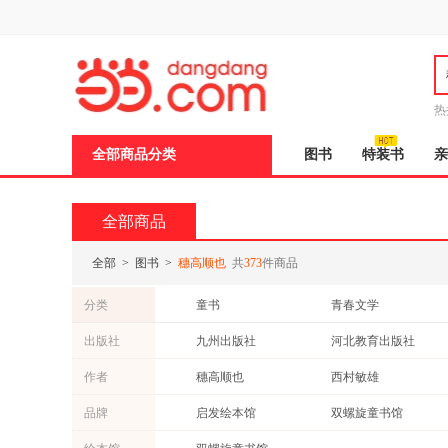
新
窗
口
打
开
无
障
热
碍
邮
说
全部商品分类
图书
特装书
亲
明
页
面,
按
全部商品
Ctrl
加
波
全部
>
图书
>
穗高顺也
共
373
件商品
浪
键
分类
童书
青春文学
打
开
文学
医学
出版社
九州出版社
河北教育出版社
导
小说
盲
作者
穗高顺也
西村敏雄
模
式
品牌
启发绘本馆
双螺旋童书馆