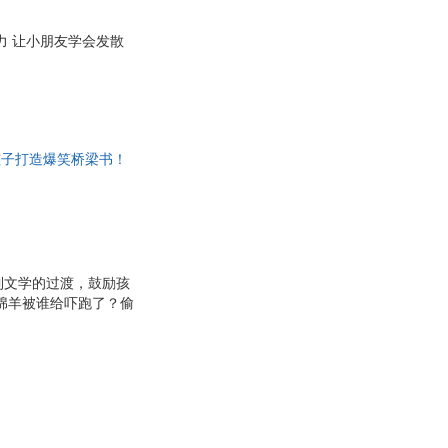
力 让小朋友学会发散
孩子打造爆笑桥梁书！
创造力！富含深意的结
到文学的过渡，鼓励孩
绵羊被谁给吓跑了？偷
 故事新颖、不落俗
在哈哈大笑中激发想象
踏实地！ 图文比例搭