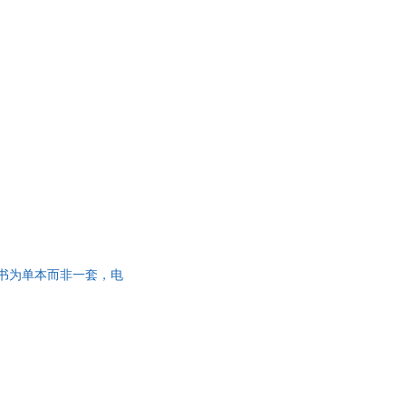
】
此书为单本而非一套，电