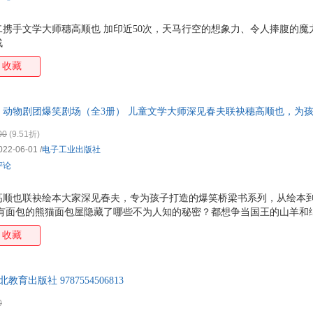
携手文学大师穗高顺也 加印近50次，天马行空的想象力、令人捧腹的魔
战
收藏
：动物剧团爆笑剧场（全3册） 儿童文学大师深见春夫联袂穗高顺也，为
拙浑然的画风，充满了奇思妙想，让孩子捧腹大笑的同时，激发想象力和
00
(9.51折)
，收获成长的勇气与力量
022-06-01
/
电子工业出版社
评论
高顺也联袂绘本大家深见春夫，专为孩子打造的爆笑桥梁书系列，从绘本
稀有面包的熊猫面包屋隐藏了哪些不为人知的秘密？都想争当国王的山羊和
怕的狼改演童话？搬好小板凳，让人捧腹大笑的动物剧团爆笑剧场开演啦！
收藏
脑洞大开，画风稚拙浑然、充满童趣，点亮孩子心中的奇思妙想，让孩子
料的结局，富含深意，引发孩子主动思考 凡事没有捷径，做任何事都要脚
故事情节，让孩子读后直呼过瘾！从此爱上自主阅读。
育出版社 9787554506813
0