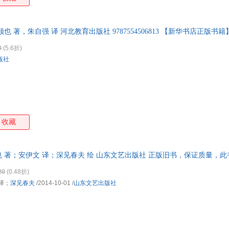
 著，朱自强 译 河北教育出版社 9787554506813 【新华书店正版书籍
0
(5.6折)
版社
收藏
顺也 著；安伊文 译；深见春夫 绘 山东文艺出版社 正版旧书，保证质量，
20
(0.48折)
译；
深见春夫
/2014-10-01
/
山东文艺出版社