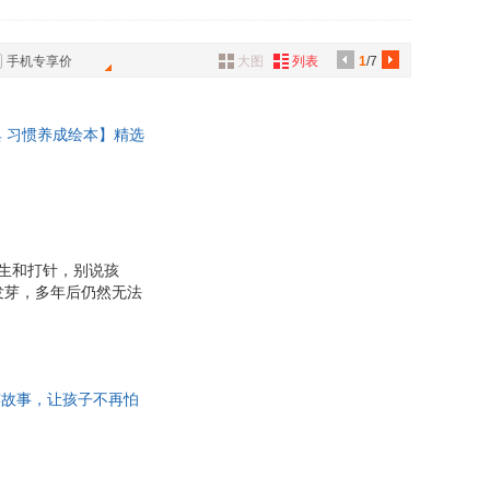
具
品
手机专享价
大图
列表
1
/7
外
品
 习惯养成绘本】精选
讯
可以给孩子或者班上同
音
公
器
生和打针，别说孩
发芽，多年后仍然无法
要是有打针不疼的国
爆笑的故事，令人惊艳
笑故事，让孩子不再怕