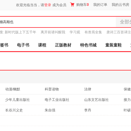
购物车
0
我的订单
我的云书房
欢迎光临当当，请
登录
成为会员
全部
全部分
搜:
新时代版上下五千年
离开前请叫醒我
学习观
有兽焉全集
唐诗三百首译注
尾品汇
图书
签书
电子书
课程
正版教材
特色书城
童装童鞋
电子书
音像
影视
时尚美
母婴用
玩具
动漫/幽默
科普读物
法律
保健
孕婴服
考试
港台圖書
艺术
教材
少年儿童出版社
电子工业出版社
山东文艺出版社
接力
童装童
家居日
长谷川义史
朱自强
李丹
叶硕
家具装
服装
鞋