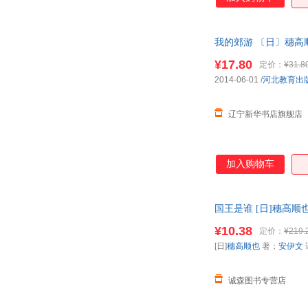
我的郊游 〔日〕穗高顺也
¥17.80
定价：
¥31.8
2014-06-01
/
河北教育出
辽宁新华书店旗舰店
加入购物车
国王是谁 [日]穗高
子发票。
¥10.38
定价：
¥219.
[日]
穗高顺也
著；
安伊文
诚森图书专营店