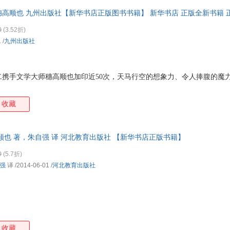
)穗高顺也 九州出版社【新华书店正版图书书籍】 新华书店 正版全新书籍 
0
(3.52折)
1
/
九州出版社
二携手文学大师穗高顺也加印近50次，天马行空的想象力、令人捧腹的魔
收藏
顺也 著，朱自强 译 河北教育出版社 【新华书店正版书籍】
0
(5.7折)
强
译
/2014-06-01
/
河北教育出版社
收藏