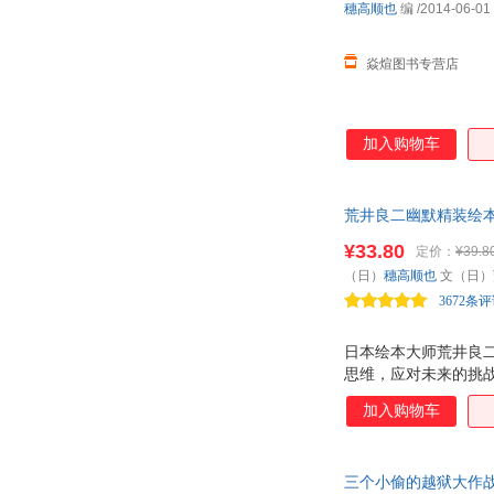
穗高顺也
编
/2014-06-01
焱煊图书专营店
加入购物车
荒井良二幽默精装绘本
勇敢、想象力和创新
¥33.80
定价：
¥39.8
（日）
穗高顺也
文（日）
3672条
日本绘本大师荒井良二
思维，应对未来的挑
加入购物车
三个小偷的越狱大作战