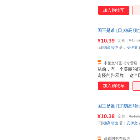
加入购物车
国王是谁 [日]穗高
理由退换】
¥10.39
定价：
¥45.5
[日]
穗高顺也
著；
安伊文
中领文轩图书专营店
从前，有一个美丽的
奇怪的告示牌： 这
可伤透了脑筋，到底
加入购物车
国王是谁 [日]穗高
子发票。
¥10.38
定价：
¥219.
[日]
穗高顺也
著；
安伊文
鼎鑫图书专营店