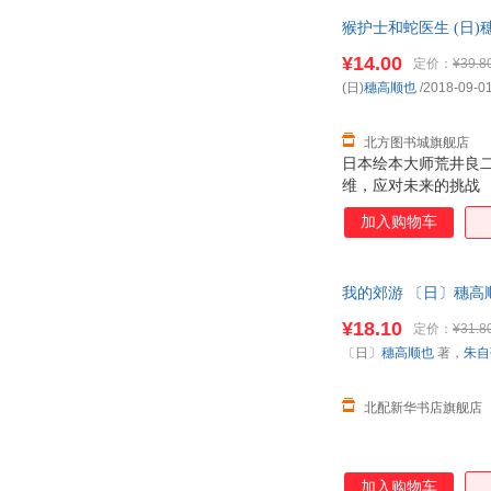
猴护士和蛇医生 (日
85%城市次日送达！
¥14.00
定价：
¥39.8
(日)
穗高顺也
/2018-09-0
北方图书城旗舰店
日本绘本大师荒井良
维，应对未来的挑战
加入购物车
我的郊游 〔日〕穗高
¥18.10
定价：
¥31.8
〔日〕
穗高顺也
著，
朱自
北配新华书店旗舰店
加入购物车