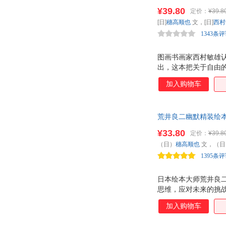
思维中获得满足和惊
¥39.80
定价：
¥39.8
[日]
穗高顺也
文，[日]
西村
1343条
图画书画家西村敏雄认
出，这本把关于自由
让孩子成为小小哲学
加入购物车
荒井良二幽默精装绘本
思维。双螺旋童书馆
¥33.80
定价：
¥39.8
（日）
穗高顺也
文，（日
1395条
日本绘本大师荒井良二
思维，应对未来的挑
加入购物车