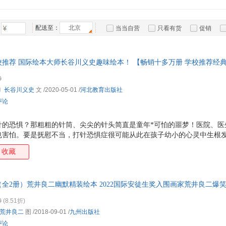
箱包皮
手表饰
配送至：
北京
当当自营
只看有货
促销
运动户
特卖
预售
入驻商家
汽车用
食品
推荐 国际绘本大师长谷川义史趣味绘本！ 【畅销十多万册 学校推荐经典
手机通
打针的有趣故事，长谷川义史的画风非常搞笑，许多宝宝是他的铁粉哦，
0
数码影
互动性很好，孩子们非常喜欢！
〕
长谷川义史
文
/2020-05-01
/
河北教育出版社
电脑办
评论
大家电
家用电
针的恐惧？那粗粗的针筒、尖尖的针头简直是童年*可怕的噩梦！医院、医
也害怕。要是抚慰不当，打针恐惧症很可能从此在孩子幼小的心灵中生根
事中的 我 今天也必须得打针。打针好疼，打针好可怕！这可怎么办啊？
收藏
童文学作家穗高顺也、当红绘本作家长谷川义史联袂创作的精彩作品，惹人
松幽默的故事中，悄然解开害怕打针的恐惧心结！
全2册）荒井良二幽默精装绘本 2022国际安徒生奖入围画家荒井良二爆
想象力和创新思维的培养。双螺旋童书馆出品
0
(8.51折)
荒井良二
图
/2018-09-01
/
九州出版社
评论