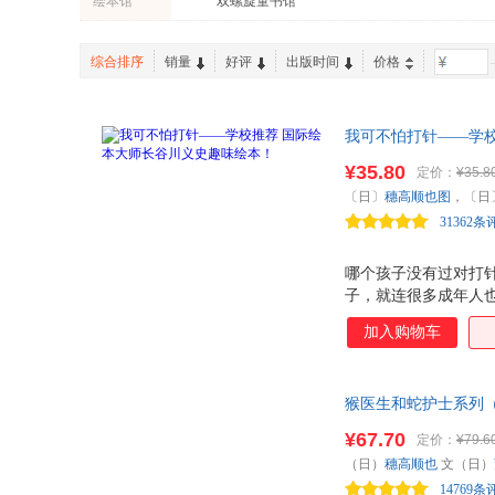
绘本馆
双螺旋童书馆
综合排序
销量
好评
出版时间
价格
-
我可不怕打针——学校
好习惯绘本：讲述了
¥35.80
定价：
¥35.8
学讲，就用这本书，
〔日〕
穗高顺也图
，〔日
31362条
哪个孩子没有过对打
子，就连很多成年人
摆脱阴影。你看，故
加入购物车
家，就好了 著名儿
的想象！让孩子在轻
猴医生和蛇护士系列（
打针。有助于勇敢、
¥67.70
定价：
¥79.6
（日）
穗高顺也
文（日）
14769条