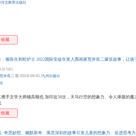
/
河北教育出版社
收藏
：猴医生和蛇护士 2022国际安徒生奖入围画家荒井良二爆笑故事，让
思维的培养。双螺旋童书馆出品
0
(8.5折)
荒井良二
图
/2018-09-01
/
九州出版社
评论
携手文学大师穗高顺也 加印近50次，天马行空的想象力、令人捧腹的魔
战
收藏
 ·奇思妙想、幽默新奇、寓意深刻的故事引发儿童的想象力、促进思考力