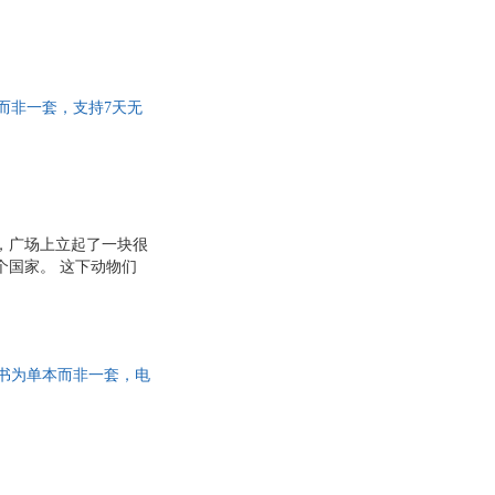
本而非一套，支持7天无
，广场上立起了一块很
个国家。 这下动物们
此书为单本而非一套，电