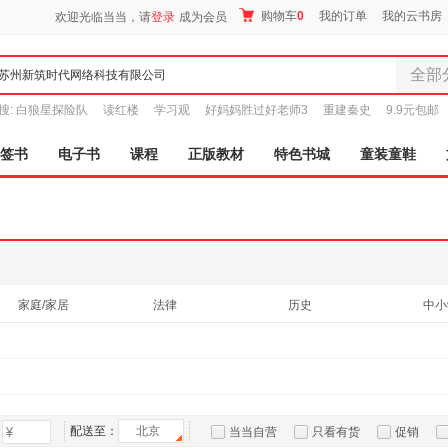
购物车
0
我的订单
我的云书房
欢迎光临当当，请
登录
成为会员
全部
全部分
搜:
白狼星探险队
读红楼
学习观
好妈妈胜过好老师3
重建秦史
9.9元包邮
尾品汇
图书
签书
电子书
课程
正版教材
特色书城
童装童鞋
电子书
音像
影视
时尚美
母婴用
玩具
家庭/家居
法律
历史
中小
孕婴服
童装童
家居日
家具装
服装
配送至：
北京
当当自营
只看有货
促销
鞋