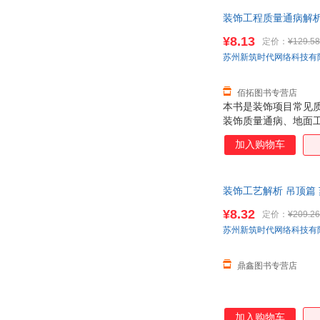
装饰工程质量通病解析 
质售后，支持7天无理
¥8.13
定价：
¥129.58
苏州新筑时代网络科技有
佰拓图书专营店
本书是装饰项目常见
装饰质量通病、地面
对装饰项目施工过程
加入购物车
目的。
装饰工艺解析 吊顶篇
而非一套，电子发票
¥8.32
定价：
¥209.26
苏州新筑时代网络科技有
鼎鑫图书专营店
加入购物车