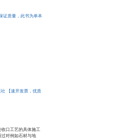
具
品
，保证质量，此书为单本
外
品
讯
音
公
器
出版社 【速开发票，优质
类收口工艺的具体施工
通过对例如石材与地