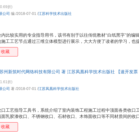
0.69折)
限公司
编
/2018-07-01
/
江苏科学技术出版社
业内比较实用的专业指导用书，该书有别于以往传统教材“白纸黑字”的编
的施工工艺节点通过三维立体模型进行展示，大大方便了读者的学习，也
落地的好书。
收藏
 苏州新筑时代网络科技有限公司 著 江苏凤凰科学技术出版社 【速开发票
1.61折)
限公司
著
/2018-07-01
/
江苏凤凰科学技术出版社
收口工艺指导工具书，系统介绍了室内装饰工程施工过程中顶面各类收口
顶面乳胶漆收口、不锈钢收口、石材收口、木饰面收口等不同材质间的收
与幕墙、与墙面等不同部位的收口关系和工艺做法，系统的涵盖了空间内
收藏
建模结合CAD深化节点图纸，进行系统剖析，方便查阅。