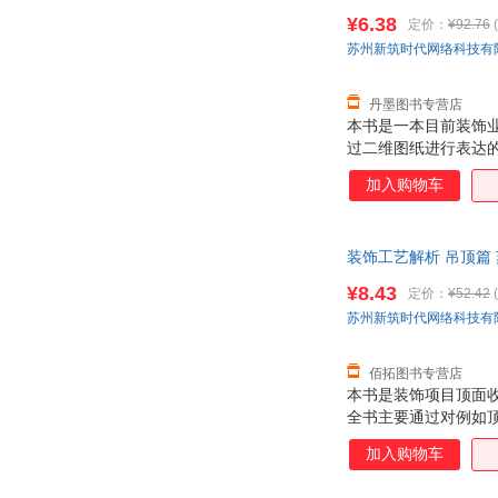
¥6.38
定价：
¥92.76
(
苏州新筑时代网络科技有
丹墨图书专营店
本书是一本目前装饰
过二维图纸进行表达
验，是一本相对务实
加入购物车
装饰工艺解析 吊顶篇
无理由退换】
¥8.43
定价：
¥52.42
(
苏州新筑时代网络科技有
佰拓图书专营店
本书是装饰项目顶面
全书主要通过对例如
顶面窗帘盒与吊顶、
加入购物车
节点，利用专业软件