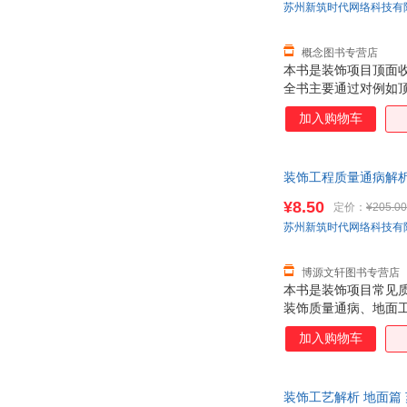
苏州新筑时代网络科技有
概念图书专营店
本书是装饰项目顶面
全书主要通过对例如
顶面窗帘盒与吊顶、
加入购物车
节点，利用专业软件
装饰工程质量通病解析 
质售后，支持7天无理
¥8.50
定价：
¥205.00
苏州新筑时代网络科技有
博源文轩图书专营店
本书是装饰项目常见
装饰质量通病、地面
对装饰项目施工过程
加入购物车
目的。
装饰工艺解析 地面篇 苏