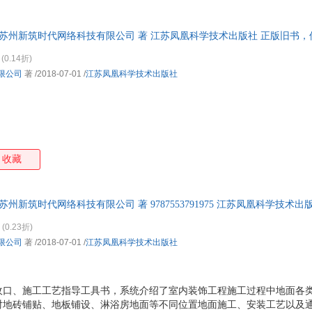
特卖
预售
入驻商家
箱包皮
手表饰
 苏州新筑时代网络科技有限公司 著 江苏凤凰科学技术出版社 正版旧书
运动户
。
(0.14折)
汽车用
限公司
著
/2018-07-01
/
江苏凤凰科学技术出版社
食品
手机通
数码影
电脑办
大家电
收藏
家用电
苏州新筑时代网络科技有限公司 著 9787553791975 江苏凤凰科学技术
退换】
(0.23折)
限公司
著
/2018-07-01
/
江苏凤凰科学技术出版社
收口、施工工艺指导工具书，系统介绍了室内装饰工程施工过程中地面各
对地砖铺贴、地板铺设、淋浴房地面等不同位置地面施工、安装工艺以及