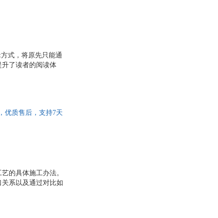
辑方式，将原先只能通
提升了读者的阅读体
，优质售后，支持7天
工艺的具体施工办法。
口关系以及通过对比如
大部分常用收口的工艺