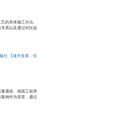
工艺的具体施工办法。
口关系以及通过对比如
大部分常用收口的工艺
术出版社 【速开发票，优
质量通病、墙面工程类
际案例作为背景，通过
规避问题、优化方案的