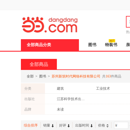
新
窗
口
打
开
无
障
热
碍
说
全部商品分类
图书
特装书
亲
明
页
面,
按
全部商品
Ctrl
加
波
全部
>
图书
>
苏州新筑时代网络科技有限公司
共
163
件商品
浪
键
分类
建筑
工业技术
打
开
考试
童书
出版社
江苏科学技术出版社
导
盲
品牌
未读
模
式
综合排序
销量
好评
出版时间
价格
-