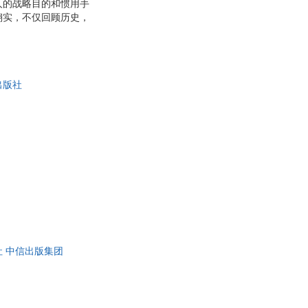
人的战略目的和惯用手
翔实，不仅回顾历史，
有专业性，亦不失通俗
卷，都能感受到 货币
出版社
社 中信出版集团