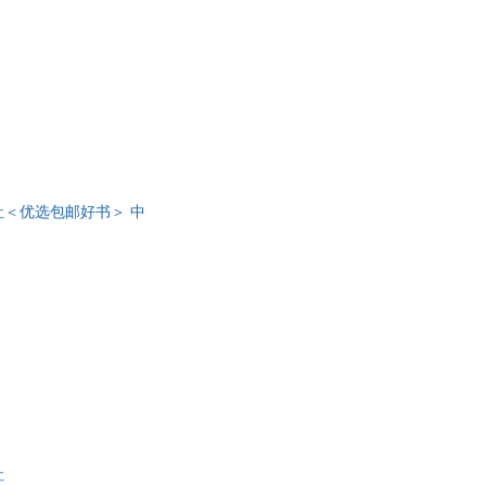
社＜优选包邮好书＞ 中
社