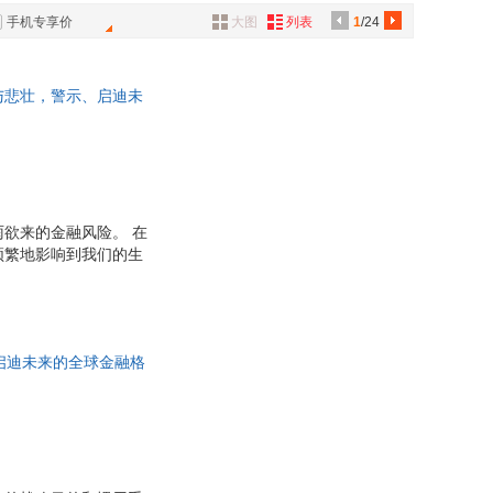
具
手机专享价
大图
列表
1
/24
品
外
烟与悲壮，警示、启迪未
品
讯
音
公
欲来的金融风险。 在
频繁地影响到我们的生
器
右着货币制度的建立和
1年，欧债危机风云乍
获得答案。
、启迪未来的全球金融格