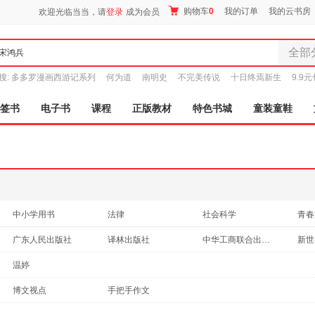
购物车
0
我的订单
我的云书房
欢迎光临当当，请
登录
成为会员
全部
全部分
搜:
多多罗漫画西游记系列
何为道
南明史
不完美传说
十日终焉新生
9.9
尾品汇
图书
签书
电子书
课程
正版教材
特色书城
童装童鞋
电子书
音像
影视
时尚美
母婴用
玩具
中小学用书
法律
社会科学
青春
孕婴服
考试
童书
历史
投资
广东人民出版社
译林出版社
中华工商联合出版社
新世
童装童
成功/励志
艺术
保健/养生
政治
科学出版社
家居日
温婷
建筑
家具装
博文视点
手把手作文
服装
鞋