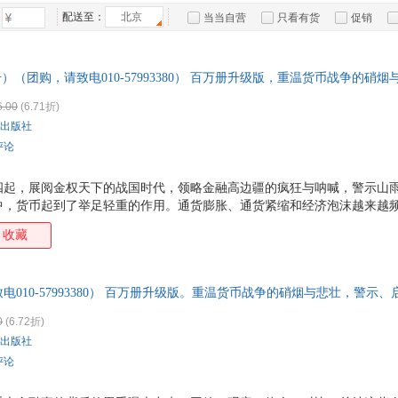
箱包皮
配送至：
北京
当当自营
只看有货
促销
手表饰
特卖
预售
入驻商家
运动户
册）（团购，请致电010-57993380） 百万册升级版，重温货币战争的硝
汽车用
食品
6.00
(6.71折)
手机通
出版社
数码影
评论
电脑办
大家电
四起，展阅金权天下的战国时代，领略金融高边疆的疯狂与呐喊，警示山雨
中，货币起到了举足轻重的作用。通货膨胀、通货紧缩和经济泡沫越来越
家用电
藏的集团利益之争，却在很长时间里不为人知。什么样的特殊利益集团左
收藏
手中夺取了货币发行大权？它们又怎样制造泡沫和危机，从中渔利？201
摇，在这场危机中，谁才是*的获益人？ 这些问题，你都将在这套书中，
010-57993380） 百万册升级版。重温货币战争的硝烟与悲壮，警示
0
(6.72折)
出版社
评论