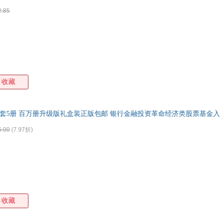
2.85
收藏
5全套5册 百万册升级版礼盒装正版包邮 银行金融投资革命经济类股票基金
6.00
(7.97折)
收藏