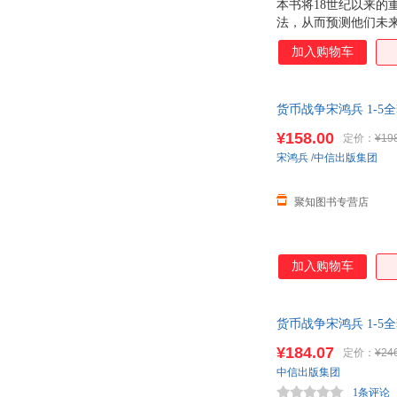
本书将18世纪以来
法，从而预测他们未
而且结合当下，以史
加入购物车
性。《货币战争》系
战争 的硝烟战火和
货币战争宋鸿兵 1-
¥158.00
定价：
¥19
宋鸿兵
/
中信出版集团
聚知图书专营店
加入购物车
货币战争宋鸿兵 1-
¥184.07
定价：
¥24
中信出版集团
1条评论