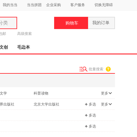
我的当当
当当拼团
企业采购
客户服务
切换无障碍
分类
我的订单
购物车
类
元包邮
高级搜索
文创
毛边本
批量搜索
妆
品
文学
科普读物
更多
饰
理财
文化
界出版社
北京大学出版社
多选
更多
鞋
/军事
外语
用
多选
饰
多选