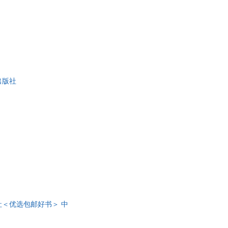
出版社
社＜优选包邮好书＞ 中