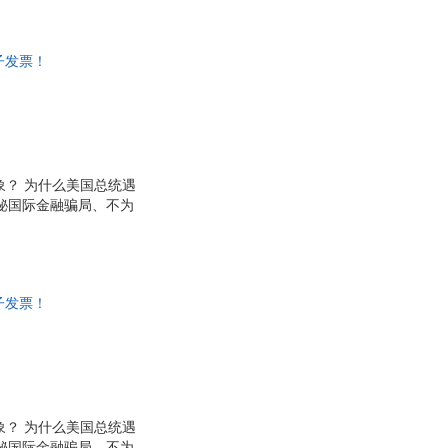
子发票！
象？ 为什么美国总统遇
秘国际金融骗局、不为
黄金？星斗棋盘，波云
应该怎样迎敌？
子发票！
象？ 为什么美国总统遇
秘国际金融骗局、不为