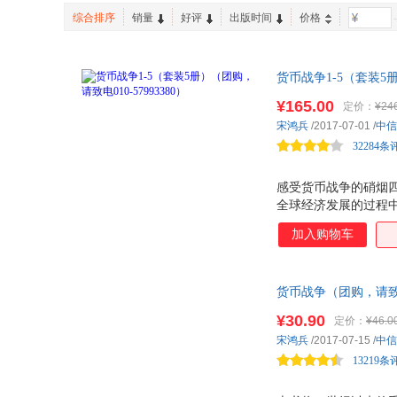
综合排序
销量
好评
出版时间
价格
-
货币战争1-5（套装5
来的全球金融格局
¥165.00
定价：
¥24
宋鸿兵
/2017-07-01
/
中信
32284条
感受货币战争的硝烟
全球经济发展的过程
活，但是货币背后隐
加入购物车
演化？它们如何从政府
起，全球经济风雨飘
货币战争（团购，请致电
局
¥30.90
定价：
¥46.0
宋鸿兵
/2017-07-15
/
中信
13219条