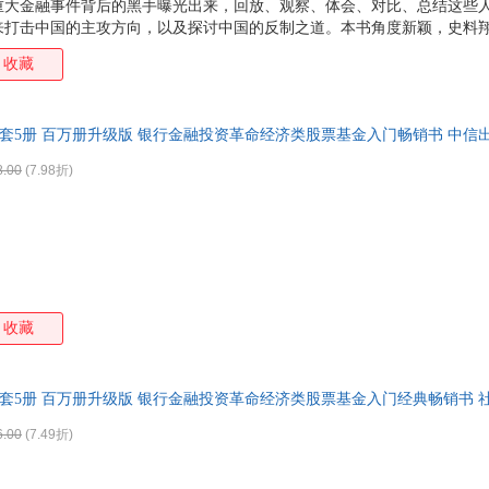
的重大金融事件背后的黑手曝光出来，回放、观察、体会、对比、总结这些
来打击中国的主攻方向，以及探讨中国的反制之道。本书角度新颖，史料
为鉴，有较强的现实意义，令人耳目一新。文字浅显流畅，可读性强，既
收藏
列一版再版，作为百万现象级的畅销读物，书中观点常常引发热议，每次展
悲壮惨烈，书中有警醒、有启示，更有对未来经济的启发。
5全套5册 百万册升级版 银行金融投资革命经济类股票基金入门畅销书 中信
8.00
(7.98折)
收藏
5全套5册 百万册升级版 银行金融投资革命经济类股票基金入门经典畅销书 
6.00
(7.49折)