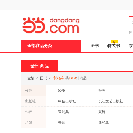
新
窗
口
打
开
无
障
热
碍
说
全部商品分类
图书
特装书
亲
明
页
面,
按
全部商品
Ctrl
加
波
全部
>
图书
>
宋鸿兵
共
1408
件商品
浪
键
分类
经济
管理
打
开
小说
文学
出版社
中信出版社
长江文艺出版社
导
医学
教材
盲
北京联合出版公司
煤炭工业出版社
作者
宋鸿兵
夏昆
模
传记
动漫/幽默
式
品牌
未读
新经典