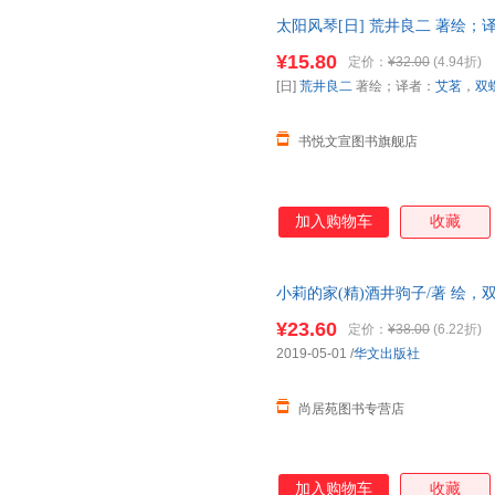
太阳风琴[日] 荒井良二 著绘
[正版微瑕] 正版微瑕,自有库房
¥15.80
定价：
¥32.00
(4.94折)
发票,放心选购
[日]
荒井良二
著绘；译者：
艾茗
，
双
书悦文宣图书旗舰店
加入购物车
收藏
小莉的家(精)酒井驹子/著 绘
¥23.60
定价：
¥38.00
(6.22折)
2019-05-01
/
华文出版社
尚居苑图书专营店
加入购物车
收藏