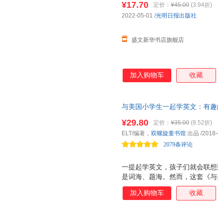
¥17.70
定价：
¥45.00
(3.94折)
2022-05-01
/
光明日报出版社
盛文新华书店旗舰店
加入购物车
收藏
与美国小学生一起学英文：有趣的
测，附赠音频。英语学习不必枯
¥29.80
定价：
¥35.00
(8.52折)
然会爱上英语。每周5天、每天
ELT/编著，
双螺旋童书馆
出品
/2018-
学生一样学英语！新东方名师力
2079条评论
一提起学英文，孩子们就会联想
是词海、题海。然而，这套《与
却与众不同： 1. 内容丰富有趣
加入购物车
收藏
一二年级课本中选出的，有趣的
识，孩子们在读的过程中，更多的
题难度适宜， 孩子爱做 。 书