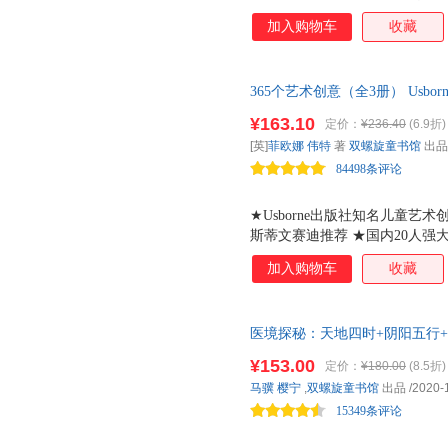
待事物、发现问题和尝试解决问
加入购物车
收藏
提高综合素质。他退到儿童能经
事中、退到学生能想象的简单故
学，爱上数学。为儿童创造了一
365个艺术创意（全3册） Usb
国务院特殊津贴专家 吴正宪
团队力推的儿童艺术创意课。全
¥163.10
定价：
¥236.40
(6.9折)
术教育系主任、中央美术学院前
[英]
菲欧娜
伟特
著
双螺旋童书馆
出品
玩越有味。
84498条评论
★Usborne出版社知名儿童艺
斯蒂文赛迪推荐 ★国内20人强
亲子时间，和孩子一起收获创意
加入购物车
收藏
强对生活中事物的认知。艺术创
科学、自然等等。 B提升儿童
感知力的形成起到必不可少的作
医境探秘：天地四时+阴阳五行
D锻炼大脑记忆力。孩子的创作
哲理故事书，助力中小学传统文
象翻出来按照自己的想法呈现。
¥153.00
定价：
¥180.00
(8.5折)
故事为媒介讲述易懂的中医文化
人无我有 的概念。艺术创意中
马骥
樱宁
,
双螺旋童书馆
出品
/2020-
生命的关系，给孩子中国传统的
15349条评论
序、香港浸会大学教授推荐。双