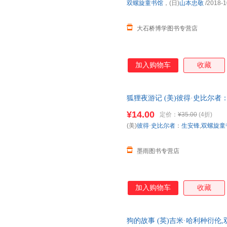
双螺旋童书馆
，(日)
山本忠敬
/2018-1
大石桥博学图书专营店
加入购物车
收藏
狐狸夜游记 (美)彼得·史比尔
【正版书】 全国三仓发货，物
¥14.00
定价：
¥35.00
(4折)
(美)
彼得·史比尔者
：
生安锋
,
双螺旋童
墨雨图书专营店
加入购物车
收藏
狗的故事 (英)吉米·哈利种衍伦