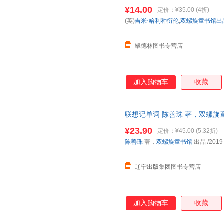
国三仓发货，物流便捷，下单秒
¥14.00
定价：
¥35.00
(4折)
(英)
吉米·哈利种衍伦
,
双螺旋童书馆出
翠德林图书专营店
加入购物车
收藏
联想记单词 陈善珠 著，双螺旋
华自营正版书籍】 正规电子发票
¥23.90
定价：
¥45.00
(5.32折)
陈善珠
著，
双螺旋童书馆
出品
/2019
辽宁出版集团图书专营店
加入购物车
收藏