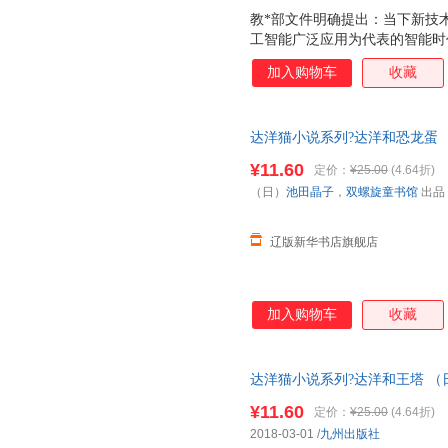
教*部文件明确提出：当下新技
工智能广泛应用为代表的智能时
力，以及团队合作、社会责任、
加入购物车
收藏
本套书通过有趣的漫画形式，以
质教育关注的实际问题，提出切
心理活动，帮助大家疏导情绪压
达洋猫小说系列?达洋和恐龙蛋 
常应用场景，70多个实用技巧
9787510854736 九州出版社
题，父母们想到的或者没想到的
¥11.60
定价：
¥25.00
(4.64折)
默搞笑，拒绝说教，故事完整不
（日）
池田晶子
，
双螺旋童书馆
出品
神还原小学生日常生活，孩子没
技巧，提升自己很
辽版新华书店旗舰店
加入购物车
收藏
达洋猫小说系列?达洋和王塔 （
9787510854743 九州出版社
¥11.60
定价：
¥25.00
(4.64折)
2018-03-01
/
九州出版社