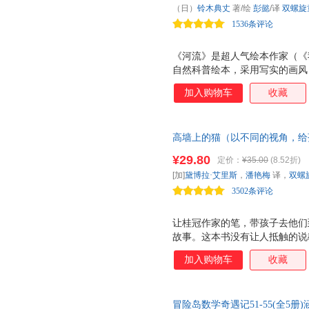
（日）
铃木典丈
著/绘
彭懿
/译
双螺旋
态系统的丰富多样性，激发大小
1536条评论
《河流》是超人气绘本作家（《
自然科普绘本，采用写实的画风
在河里的145种生物。 彭懿老
加入购物车
收藏
命，似水一般温柔的流淌。 本
海洋大学齐鑫教授审校和推荐，
两位专家老师对《河流》的极为
高墙上的猫（以不同的视角，给
段读者的经典之作，展现了河流
良的可贵） 以一个叛逆孩子的
然界的好奇心，领略河流之美。
¥29.80
定价：
¥35.00
(8.52折)
误会和冲突。不同的视角，给孩
的绘本，不仅为读者带来视觉享
[加]
黛博拉·艾里斯
，
潘艳梅
译，
双螺
现两个世界的故事。同名动*电
自然与人类之间的共生。
3502条评论
馆）
让桂冠作家的笔，带孩子去他们
故事。这本书没有让人抵触的说
角，再次审视这个世界的善良、
加入购物车
收藏
来转变青春期孩子们的叛逆思想
慧。 ★ 加拿大桂冠作家黛博拉 
倒叙 , 插叙 , 补叙 ，多种
冒险岛数学奇遇记51-55(全5
同的视角，换位思考，让孩子明