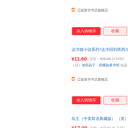
辽版新华书店旗舰店
加入购物车
收藏
达洋猫小说系列?达洋回到塔西尔
9787510854750 九州出版社
¥11.60
定价：
¥25.00
(4.64折)
（日）
池田晶子
，
双螺旋童书馆
出品
辽版新华书店旗舰店
加入购物车
收藏
岛王（中英双语典藏版） （英）
9787519407575 光明日报