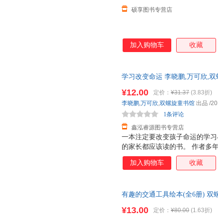
硕享图书专营店
加入购物车
收藏
学习改变命运 李晓鹏,万可欣,
全国三仓发货，物流便捷，下单
¥12.00
定价：
¥31.37
(3.83折)
李晓鹏
,
万可欣
,
双螺旋童书馆
出品
/20
1条评论
鑫泓睿源图书专营店
一本注定要改变孩子命运的学习
的家长都应该读的书。 作者多
广泛交流的成果。 国家新闻出版总
加入购物车
收藏
一个学习型社会，学习生涯从孩
生命。书中积累的学习资源和方
有趣的交通工具绘本(全6册) 双
版】
¥13.00
定价：
¥80.00
(1.63折)