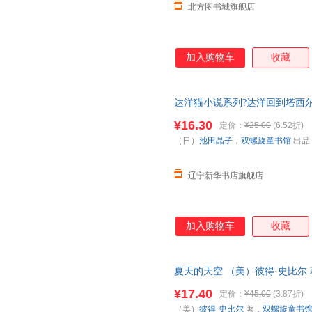
北方图书城旗舰店
加入购物车
收藏
达洋猫小说系列?达洋回到塔西尔
出版社 【新华书店正版书籍】
¥16.30
定价：
¥25.00
(6.52折)
（日）
池田晶子
，
双螺旋童书馆
出品
辽宁新华书店旗舰店
加入购物车
收藏
夏天的天空 （美）彼得·史比尔 著，
日报出版社 【新华书店正版书
¥17.40
定价：
¥45.00
(3.87折)
（美）
彼得·史比尔
著，
双螺旋童书