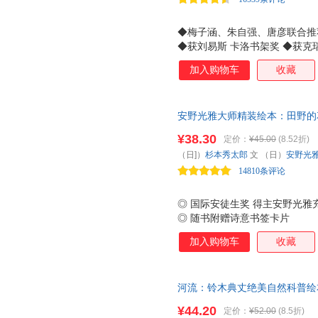
◆梅子涵、朱自强、唐彦联合推
◆获刘易斯 卡洛书架奖 ◆获克
*插画书奖 ◆长踞美国畅销书榜
加入购物车
收藏
委员会、美国图书馆协会联合 
扬 ◆一本孩子看得兴致盎然、
儿童的，可是这个故事却是从《
安野光雅大师精装绘本：田野的
不是儿童的。所有给儿童阅读的
充满梦幻的诗画集，培养孩子的
而不只是儿童的。 著名儿童文学
¥38.30
定价：
¥45.00
(8.52折)
的远超耶鲁哈佛，开发孩子的创
大量地运用分割画面，将一个个
（日]）
杉本秀太郎
文 （日）
安野光
螺旋童书馆）
对对动
14810条评论
社
◎ 国际安徒生奖 得主安野光
◎ 随书附赠诗意书签卡片
加入购物车
收藏
河流：铃木典丈绝美自然科普绘
丰饶的河流和生活在河里的145
¥44.20
定价：
¥52.00
(8.5折)
系列作者）铃木典丈的经典自然