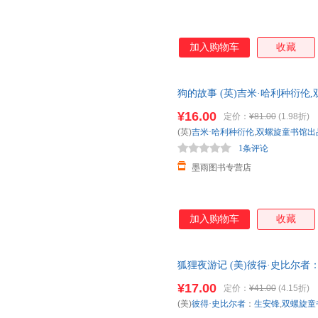
加入购物车
收藏
狗的故事 (英)吉米·哈利种衍
全国三仓发货，物流便捷，下单
¥16.00
定价：
¥81.00
(1.98折)
(英)
吉米·哈利种衍伦
,
双螺旋童书馆出
1条评论
墨雨图书专营店
加入购物车
收藏
狐狸夜游记 (美)彼得·史比尔
社，【正版可开发票】 全国三
¥17.00
定价：
¥41.00
(4.15折)
(美)
彼得·史比尔者
：
生安锋
,
双螺旋童