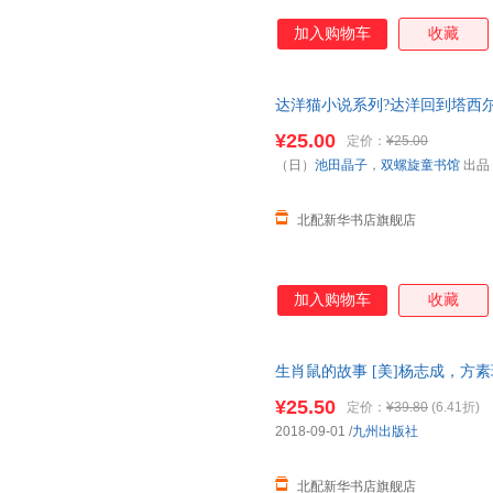
加入购物车
收藏
达洋猫小说系列?达洋回到塔西尔
出版社 【正版图书书籍】
¥25.00
定价：
¥25.00
（日）
池田晶子
，
双螺旋童书馆
出品
北配新华书店旗舰店
加入购物车
收藏
生肖鼠的故事 [美]杨志成，方素
版图书书籍】
¥25.50
定价：
¥39.80
(6.41折)
2018-09-01
/
九州出版社
北配新华书店旗舰店