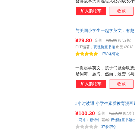
会讲故事大师温暖人心的成长小
小一直看到大的书 ★英国*报
加入购物车
收藏
馨推荐 ★畅销百万的英国儿童
者麦克 莫波格温暖心灵的杰作 
传达出的灵魂和感受在每个国家
与美国小学生一起学英文：有趣的
文报 小学版》主编阎银夫、北
测，附赠音频。英语学习不必枯
果总有机会阅读麦克这样的文学
¥29.80
定价：
¥35.00
(8.52折)
然会爱上英语。每周5天、每天
会清楚，*好读什么书，什么故
ELT/编著，
双螺旋童书馆
出品
/2018-
学生一样学英语！新东方名师力
的气息只给世界干净，闪动的目
1780条评论
慰。麦克们的
一提起学英文，孩子们就会联想
是词海、题海。然而，这套《与
却与众不同： 1. 内容丰富有趣
加入购物车
收藏
一二年级课本中选出的，有趣的
识，孩子们在读的过程中，更多的
题难度适宜， 孩子爱做 。 书
3小时读通 小学生素质教育漫画系
大，孩子们只要看了短文就会做
（全4册）陪伴孩子成长 助力
3. 设计精美漂亮， 孩子爱看
¥100.30
定价：
¥118.00
(8.5折)
团队合作力，聚焦成长烦恼、陪
采用了小开本、文艺范的书封设
（
马来
）
蔡诗中
著/绘
双螺旋童书馆
的“成长大事”。（双螺旋童书馆
孩子们在读书的过程中不会感到
37条评论