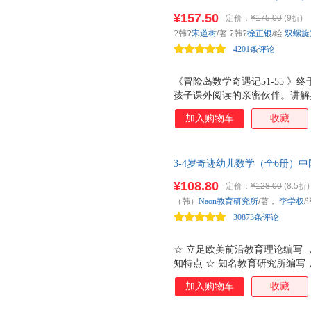
心，培养孩子奥数思维习惯 销
子们的叛逆思想，树立正确的人
¥157.50
定价：
¥175.00
(9折)
学教学大纲的重点部分：圆与四
人》姊妹篇 ★ 《纽约时报》
?韩?
宋道树
/著 ?韩?
徐正银
/绘
双螺旋
小数。用创造力解决问题，提高
重要发声。 ★ 畅销 十几 年
4201条评论
学习数学的强大自信。
《冒险岛数学奇遇记51-55 
孩子课外阅读的亲密伙伴。讲解
中国小学图书馆基本书目！涉猎
加入购物车
收藏
形、质数、比、二进制、立体几
超喜欢的趣味数学漫画学习书。
书大奖，全系列销售突破500 
3-4岁奇迹幼儿数学（全6册）
伙伴；讲解奥数解题技巧，带领
推荐 （众多一线幼儿教师鼎力推
险数学岛中，逐渐养成奥数思维
¥108.80
定价：
¥128.00
(8.5折)
所编写，立足欧美前沿教育理论
入胜的情节，让孩子在数学学习
（韩）
Naon教育研究所
/著，
李学权
/
利完成幼小衔接。）（双螺旋童
数学，更好提升孩子思考力、创
30873条评论
书。 ★首
☆ 立足欧美前沿教育理论编写 
知特点 ☆ 知名教育研究所编写
理事长、华东师范大学终身教授
加入购物车
收藏
强力推荐 ☆ 特级教师、全国
华区实验学校教师张岩峰推荐 