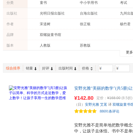
分类
童书
中小学用书
考试
青春文学
外语
小说
出版社
光明日报出版社
台海出版社
九州出
管理
亲子/家教
教材
世界知识出版社
首都师范大学出版社
蓝天出
作者
宋道树
徐正银
杨竹君
中小学教科书
吉林出版社
华文出版社
吉林出
艾茗
麦克·莫波格
池田晶
品牌
双螺旋童书馆
松井纪子
徐晶
铃木典
版本
人教版
苏教版
彭懿
黛博拉·艾里斯
陈晶
更多
林明子
莉娜
万可欣
黄晶晶
王甜甜
田岛征
综合排序
销量
好评
出版时间
价格
-
乌兰
伟特
王佳
加古里子
方素珍
安娜·墨
安野光雅“美丽的数学”(共5册
谢逢蓓
相原博之
王蕴洁
学！让孩子享用一生的数学思维
¥142.80
定价：
¥168.00
(8.5折)
穗高顺也
薮内正幸
斯黛芬妮
老师 台湾画家、绘本之父郑明进
（日）
安野光雅
艾茗
译
双螺旋童书
师安野光雅携手东大教授 带领
佩特·哈群斯
尼科拉·库哈尔斯卡
88691条评论
梁善模
李享妍
科林·金
高婷婷
弗洛朗·希洛雷
范晓星
安野光雅不是简单地把数学概念
中，让孩子去体悟。书中不是单
orbg