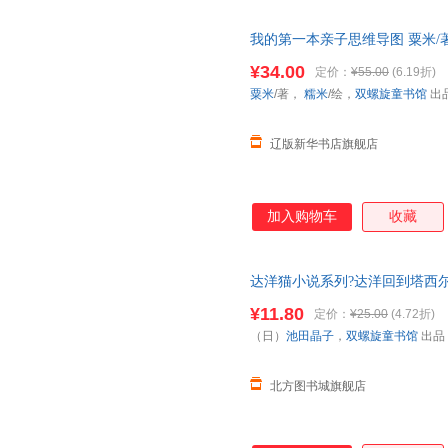
我的第一本亲子思维导图 粟米/
9787516822586 台海出版社
¥34.00
定价：
¥55.00
(6.19折)
粟米
/著，
糯米
/绘，
双螺旋童书馆
出
辽版新华书店旗舰店
加入购物车
收藏
达洋猫小说系列?达洋回到塔西尔
¥11.80
定价：
¥25.00
(4.72折)
（日）
池田晶子
，
双螺旋童书馆
出品
北方图书城旗舰店