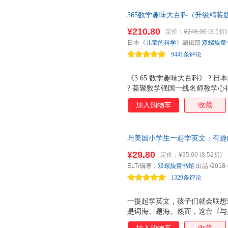
点与日常生活息息相关， 充满
365数学趣味大百科（升级精
过的数学知识，系统有规律地知识
俏梅、张岩峰等审读推荐！ 日本
幼小衔接，顺利过渡到小学阶段 
¥210.80
定价：
¥248.00
(8.5折)
学强国一线名师教学心得，献给
子量身定做的趣味幼儿园数学辅助
日本《
儿童的科学
》编辑部
双螺旋童
强省一线名师主持审读，复旦大
时附带游戏道具，与宝宝一起 手
9441条评论
力，让数学有料更有趣。
《3 65 数学趣味大百科》 ? 
? 荟聚数学强国一线名师教学心得
上数学的神奇魔法书 ? ? ? 
加入购物车
收藏
师张巧梅张岩峰齐力推荐 ? 一年
养孩子良好的数学思维能力 ? 9
料更有趣 ? ? 生活中的数学，
与美国小学生一起学英文：有趣的
学，图形中的数学，体验中的数学
测，附赠音频。英语学习不必枯
人小故事 ? ? 七大亮点 ? 送给
¥29.80
定价：
¥35.00
(8.52折)
然会爱上英语。每周5天、每天
队数学大牛云集 ? 百年小学一
ELT/编著，
双螺旋童书馆
出品
/2018-
学生一样学英语！新东方名师力
《365数学趣味大百科》的编
1329条评论
学
一提起学英文，孩子们就会联想
是词海、题海。然而，这套《与
却与众不同： 1. 内容丰富有趣