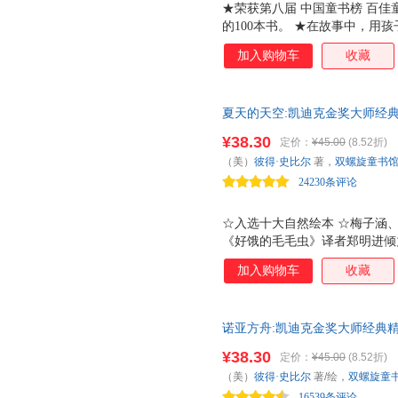
★荣获第八届 中国童书榜 百佳
的100本书。 ★在故事中，用
考 ★医理之外，更有传统文化
加入购物车
收藏
经》《道德经》《神农本草经》
中国文化的意境 传统的中国医
文化底蕴。在现阶段的中华民族
夏天的天空:凯迪克金奖大师经
省份的小学课堂。作为中华民族
强、唐彦联合推荐！凯迪克金奖
对中医文化进行传承和发展是非
¥38.30
定价：
¥45.00
(8.52折)
美国50年，长踞畅销书榜首，
该是简单地告诉他们哪一种药材
（美）
彼得·史比尔
著，
双螺旋童书
力。
医体系的哲学思想、体悟中医对
24230条评论
☆入选十大自然绘本 ☆梅子涵
《好饿的毛毛虫》译者郑明进倾
认的无字图画书大师彼得 史比尔
加入购物车
收藏
畅销书榜首☆激发孩子脑袋瓜里
空》则以静动情，文艺片气息十
美感呈现绝不是元素的枯燥堆砌
诺亚方舟:凯迪克金奖大师经典
置皆有章法。首先，轻薄的水彩
金奖作品！梅子涵、朱自强、唐
绿草地相互映衬，云朵的白色穿
¥38.30
定价：
¥45.00
(8.52折)
首。一本孩子看得兴致盎然、大
草有机分割，形成块面上的悬殊
（美）
彼得·史比尔
著/绘，
双螺旋童
节奏上，故事采用两拍一组，即
16539条评论