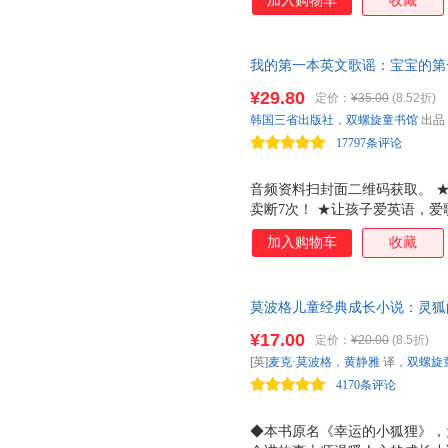
加入购物车
收藏
一二年级课本中选出的，有趣的
识，孩子们在读的过程中，更多的
题难度适宜， 孩子爱做 。 书
我的第一本英文歌谣：宝宝的第
大，孩子们只要看了短文就会做
孩子们喜欢的英文儿歌畅销书，
3. 设计精美漂亮， 孩子爱看
¥29.80
定价：
¥35.00
(8.52折)
歌谣！儿童艺术教育家周合携 
采用了小开本、文艺范的书封设
韩国三省出版社
，
双螺旋童书馆
出品
玲、台湾著名幼儿音乐人胡瑛婷
孩子们在读书的过程中不会感到
17797条评论
音频资料扫封面二维码获取。 
卖断7次！ ★让孩子爱英语，爱
唱团 欢乐推荐，英语教育家孙
加入购物车
收藏
★精美插图，情景相融、欢乐视
记谱方式，全方位音乐熏陶，一
面收听，多种伴音效果，诙谐童
莫波格儿童经典成长小说：灵狐
故事！《柑橘与柠檬啊》《奔向
¥17.00
定价：
¥20.00
(8.5折)
童作家梅子涵、语文报小学版主
[英]
麦克·莫波格
，
黄静雅
译，
双螺旋
情推荐)（双螺旋童书馆出品）
4170条评论
◆本书原名《幸运的小狐狸》，为