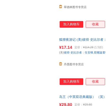
翠德林图书专营店
加入购物车
收藏
狐狸夜游记 (美)彼得·史比尔
9787519442019
¥17.14
定价：
¥114.28
(1.5折)
(美)
彼得·史比尔者
：
生安锋
,
双螺旋童
丹墨图书专营店
加入购物车
收藏
岛王（中英双语典藏版） （英）
出版社 【正版图书书籍】
¥29.80
定价：
¥29.80