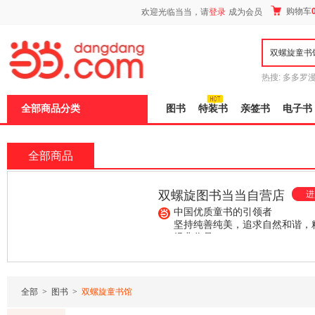
新
购物车
欢迎光临当当，请
登录
成为会员
窗
口
打
开
无
障
热搜:
多多罗
碍
传说
十日终
说
全部商品分类
图书
特装书
亲签书
电子书
明
页
面,
按
全部商品
Ctrl
加
波
双螺旋图书当当自营店
进
浪
键
中国优质童书的引领者
打
坚持纯善纯美，追求自然和谐，
开
经典作品
导
¥566.20
¥198.00
¥76.50
盲
模
式
全部
>
图书
>
双螺旋童书馆