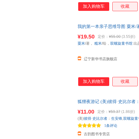
加入购物车
收藏
我的第一本亲子思维导图 粟米/
社 9787516822586
¥19.50
定价：
¥55.00
(3.55折)
粟米
/著，
糯米
/绘，
双螺旋童书馆
出
辽宁新华书店旗舰店
加入购物车
收藏
狐狸夜游记 (美)彼得·史比尔
【正版保证】 全国三仓发货，
¥11.00
定价：
¥59.37
(1.86折)
(美)
彼得·史比尔者
：
生安锋
,
双螺旋童
1条评论
古韵图书专营店