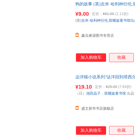
狗的故事 (英)吉米·哈利种衍伦
大，孩子们只要看了短文就会做
国三仓发货，物流便捷，下单秒
3. 设计精美漂亮， 孩子爱看
¥9.00
定价：
¥81.00
(1.12折)
采用了小开本、文艺范的书封设
(英)
吉米·哈利种衍伦
,
双螺旋童书馆出
孩子们在读书的过程中不会感到
鑫泓睿源图书专营店
加入购物车
收藏
达洋猫小说系列?达洋回到塔西尔
出版社 【新华书店正版书籍】
¥19.10
定价：
¥25.00
(7.64折)
（日）
池田晶子
，
双螺旋童书馆
出品
盛文新华书店旗舰店
加入购物车
收藏