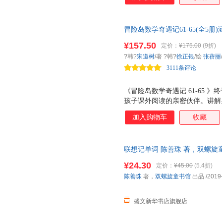
冒险岛数学奇遇记61-65(全5
心，培养孩子奥数思维习惯 入
¥157.50
定价：
¥175.00
(9折)
韩国优秀青少年图书。全国一线
?韩?
宋道树
/著 ?韩?
徐正银
/绘
张蓓丽
一下子变得鲜活起来。创造能力
3111条评论
《冒险岛数学奇遇记 61-65
孩子课外阅读的亲密伙伴。讲解
中国小学图书馆基本书目！解锁
加入购物车
收藏
点 。 ★中韩校园风靡热读，孩
销榜前列，荣获韩国优秀青少年图
手一册，陪伴孩子课外阅读的亲
联想记单词 陈善珠 著，双螺旋
学数学。 ★让孩子在充满挑战
华书店正版书籍】 正规电子发票
会用创造力解决问题。游戏般引
¥24.30
定价：
¥45.00
(5.4折)
树立强大自信。 ★提出创新性
陈善珠
著，
双螺旋童书馆
出品
/2019
题力与推理能力的新型数学漫画
盛文新华书店旗舰店