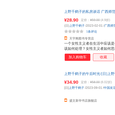
上野千鹤子的私房谈话 广西师
85%城市次日达，团购优惠咨询
¥28.90
定价：
¥59.00
(4.9折)
(日)
上野千鹤子
/2023-02-01
/
广西师
1条评论
天宇阁图书专营店
一个女性主义者在生活中应该是
该如何处理？女性主义者如何思
鹤子在这本书中展示了一个鲜活
加入购物车
收藏
问题。相信这本书也将给处于相
书成为更多人的女性主义启蒙书
上野千鹤子的午后时光/[日]上野
【新华书店正版书籍】
¥34.90
定价：
¥58.00
(6.02折)
[日]
上野千鹤子
/2023-09-01
/
中国友
盛文新华书店旗舰店