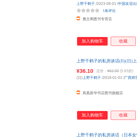
上野千鹤子
/2023-08-01
/
中国友谊出
1条评论
雅文阁图书专营店
加入购物车
收藏
上野千鹤子的私房谈话(II)(
出版社新华书店正版
¥36.10
定价：
¥62.00
(5.83折)
(日)
上野千鹤子
/2019-01-01
/
广西师
凤凰新华书店图书旗舰店
加入购物车
收藏
上野千鹤子的私房谈话（日本女