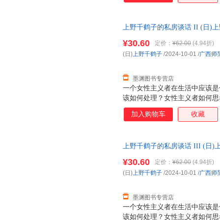
书成为更多人的女性主义启蒙书
上野千鹤子的私房谈话 II (日)
就近发货，85%城市次日达，
¥30.60
定价：
¥62.00
(4.94折)
(日)
上野千鹤子
/2024-10-01
/
广西师
墨渊图书专营店
一个女性主义者在生活中应该是
该如何处理？女性主义者如何思
鹤子在这本书中展示了一个鲜活
加入购物车
收藏
问题。相信这本书也将给处于相
书成为更多人的女性主义启蒙书
上野千鹤子的私房谈话 III (日
近发货，85%城市次日达，团
¥30.60
定价：
¥62.00
(4.94折)
(日)
上野千鹤子
/2024-10-01
/
广西师
墨渊图书专营店
一个女性主义者在生活中应该是
该如何处理？女性主义者如何思