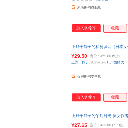
木垛图书旗舰店
加入购物车
收藏
上野千鹤子的私房谈话（日本女
破羞耻大声说出/婚姻情欲工作
¥29.50
定价：
¥59.00
(5折)
上野千鹤子
/2023-02-01
/
广西师大
火把图书专营店
加入购物车
收藏
上野千鹤子的午后时光 厌女作者
涯自传集体散文 磨铁正版书籍
¥27.65
定价：
¥35.80
(7.73折)
贴心售后，有问题联系在线客服