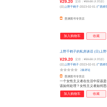
¥29.20
定价：
¥59.00
(4.95折)
(日)
上野千鹤子
/2023-02-01
/
广西师
墨渊图书专营店
加入购物车
收藏
上野千鹤子的私房谈话 (日)上野
发货，85%城市次日达，团购
¥29.20
定价：
¥59.00
(4.95折)
(日)
上野千鹤子
/2023-02-01
/
广西师
2条评论
墨渊图书专营店
一个女性主义者在生活中应该是
该如何处理？女性主义者如何思
鹤子在这本书中展示了一个鲜活
加入购物车
收藏
问题。相信这本书也将给处于相
书成为更多人的女性主义启蒙书