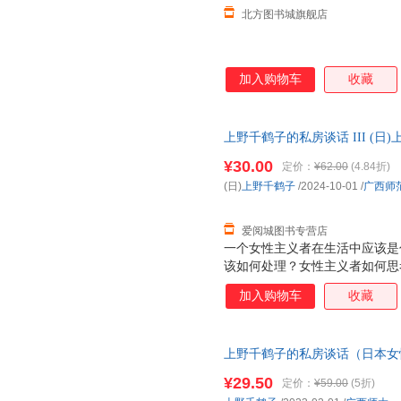
北方图书城旗舰店
加入购物车
收藏
上野千鹤子的私房谈话 III (日
新华书店正版，多仓就近发货，
¥30.00
定价：
¥62.00
(4.84折)
(日)
上野千鹤子
/2024-10-01
/
广西师
爱阅城图书专营店
一个女性主义者在生活中应该是
该如何处理？女性主义者如何思
鹤子在这本书中展示了一个鲜活
加入购物车
收藏
问题。相信这本书也将给处于相
书成为更多人的女性主义启蒙书
上野千鹤子的私房谈话（日本女
破羞耻大声说出/婚姻情欲工作
¥29.50
定价：
¥59.00
(5折)