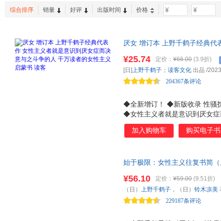
上海文汇出版社
海峡书局出版社
浙江教
综合排序
销量
好评
出版时间
价格
-
计算机/网络
工具书
建筑
中国科学技术大学出版社
台海出版社
文化艺
厌女 增订本 上野千鹤子经典代
之斗争的人 千万读者的女性主义启
¥25.74
定价：
¥66.00
(3.9折)
章，全新增订作者序、作者后记
[日]
上野千鹤子
；
读客文化
出品
/2023
一次厌女症，都是一次觉醒。翻
204367条评论
客女性主义文库
◆全新增订！ ◆新版收录 性骚
◆女性主义者就是意识到厌女症
学家、千万读者的女性主义启蒙
加入购物车
购买电子书
我们还很难想象没有厌女症的社会
燃遍东亚！ ◆每意识到一次厌
厌女而不自知的社会。
始于极限：女性主义往复书简（
诚对话，“皱巴巴的心都被熨平了
¥56.10
定价：
¥59.00
(9.51折)
逆人气作家：一场始于矛盾与冲
（日）
上野千鹤子
，（日）
铃木凉美
女关系、男人、工作与独立等1
229187条评论
社会自在地生活？