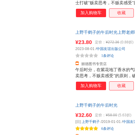
士打破“贩卖思考，不贩卖感受
不讨人喜欢的小孩，到迷茫自己
加入购物车
收藏
老去的少女，再到恋爱时请男人
飙车，痛恨别人看自己书架，让
撑着活下去的另类大学教授。★
上野千鹤子的午后时光上野老师
实的学识向每一位身处时代变局
公开，叛逆女性的坦率心声+诙
内容涵盖父母、童年、梦想、青
¥23.80
定价：
¥272.36
(0.88折)
非一套，电子发票！
方面面。★上野老师学术集大成
2023-08-01
/
中国友谊出版公司
辣也真诚到让人心生敬畏。叛逆
1条评论
光，上野老师想聊聊自由
丽德图书专营店
午后时分，在紫花地丁香水的气
卖思考，不贩卖感受”的原则，
舒服的时刻，以及这些时刻如何
加入购物车
收藏
得人生的主动权。 从不讨人喜
生子，又像祖母一样老去的少女
女人，后成为喜欢飙车，痛恨别
上野千鹤子的午后时光
自己弱点，互相支撑着活下去的
的亲情、爱情、工作和生活，她
¥32.60
定价：
¥58.00
(5.63折)
而捧腹，时而流泪，时而瞠目，
[日]
上野千鹤子
/2019-01-01
/
中国友
6条评论