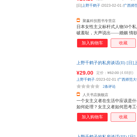
电子发票！
方面面。 ★上野老师学术集大
[日]
上野千鹤子
/2023-02-01
/
广西师
辣也真诚到让人心生敬畏。 叛逆
时光，上野老师想聊聊自
聚赢科技图书专营店
日本女性主义标杆式人物50个
破羞耻，大声说出——婚姻 情欲 
烦恼，恋爱难题、夫妻爱欲、亲
加入购物车
收藏
义者的角度给出各种切身的建议
活。 讨厌的老公，讨厌的职场/
吗？/很爱妻子，却与已婚女性发展
上野千鹤子的私房谈话(II) [
了，想和年轻男孩约会/和异性交
论 正版保障·七天无理由退换·
穷，没有朋友/25岁了，没有人
¥29.00
定价：
¥62.00
(4.68折)
办？ 一本女性成长指南书，直
上野千鹤子
/2023-02-01
/
广西师范大
朗、勇气大增！
2条评论
人天书店旗舰店
一个女主义者在生活中应该是什
如何处理？女主义者如何思考工
在这本书中展示了一个鲜活生动
加入购物车
收藏
相信这本书也将给处于相似烦恼
人的女主义启蒙书。
上野千鹤子的私房谈话(III) 