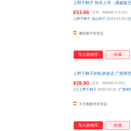
上野千鹤子 快乐上等（通贩版无
地活 女性主义豆瓣2023年度社
¥33.66
定价：
¥58.00
(5.81折)
当客服
上野千鹤子
汤山玲子
/2023-01-01
/
馨悦图书专营店
加入购物车
收藏
上野千鹤子的私房谈话 广西师
85%城市次日达，团购优惠咨询
¥28.90
定价：
¥59.00
(4.9折)
(日)
上野千鹤子
/2023-02-01
/
广西师
天宇阁图书专营店
加入购物车
收藏