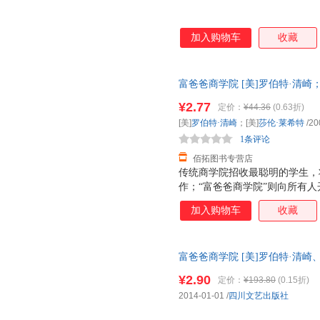
加入购物车
收藏
富爸爸商学院 [美]罗伯特·清崎
票，优质售后，支持7天无理由
¥2.77
定价：
¥44.36
(0.63折)
[美]
罗伯特·清崎
；[美]
莎伦·莱希特
/20
1条评论
佰拓图书专营店
传统商学院招收最聪明的学生，
作；“富爸爸商学院”则向所有
让钱为你工作，从此走上财务自
加入购物车
收藏
核心价值观．提供了一种更理想
络来创造财富、分享财富。在这
励犯错、勇于修正自己的商业世
富爸爸商学院 [美]罗伯特·清崎
导技巧、沟通技巧、资金管理技
社 线上线下同步销售，请咨询
一跃成为真正的企业家。
¥2.90
定价：
¥193.80
(0.15折)
2014-01-01
/
四川文艺出版社