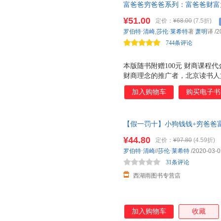
富爸爸穷爸爸系列：富爸爸财富
言、轻松的栏目和小问答，本书
元“财商课程代金券”
你： 1.如何掌握金钱的语言 2
¥51.00
定价：
¥68.00
(7.5折)
的是“才”，不是“财” 4.帮助
罗伯特·清崎
,
莎伦·莱希特
著
萧明
译
/2
744条评论
本版随书附赠100元 财商课程
财商理念的推广者，北京读书人
面临两个难题。 一 是阅读的时
加入购物车
购买电子书
塔，一本书在读完两个星期后，人
地域性 。书中的知识和案例都
境等都有很大不同，很多方法和
【假一罚十】小狗钱钱+穷爸爸
便于理解和运用。 为了帮助读
金融读物 发掘和培养孩子的品格
财商学院， 根据富爸爸的理念 
¥44.80
定价：
¥97.80
(4.59折)
一罚十9787220107924 29177871
财商教育课程。课程按照 学习
罗伯特·清崎
//
莎伦·莱希特
/2020-03-0
的测试与练习，以期能提升您的
31条评论
西湖雨图书专营店
加入购物车
收藏