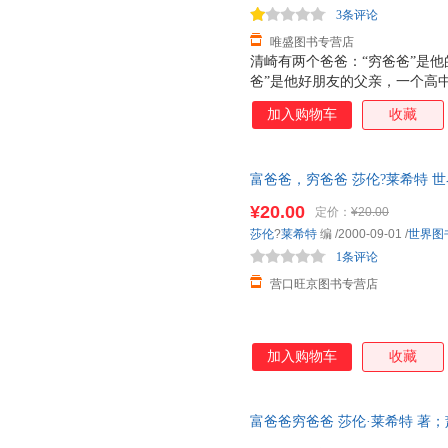
3条评论
唯盛图书专营店
清崎有两个爸爸：“穷爸爸”是
爸”是他好朋友的父亲，一个高
从“穷爸爸”为他设计的人生道
加入购物车
收藏
的人生初期。直到1977年，清
爸”则成了夏威夷富有的人之一
从此登上了致富快车。 清崎以亲
富爸爸，穷爸爸 莎伦?莱希特 世界图
爸”截然不同的金钱观和财富观
爸爸”系列已发行109个国家和地
¥20.00
定价：
¥20.00
莎伦
?
莱希特
编
/2000-09-01
/
世界图
1条评论
营口旺京图书专营店
加入购物车
收藏
富爸爸穷爸爸 莎伦·莱希特 著；萧明 
川文艺出版社 【速开发票，优