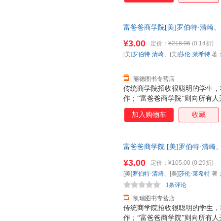
富爸爸商学院[美]罗伯特·清崎、
社9787541138201 正版
¥3.00
定价：
¥218.96
(0.14折)
[美]
罗伯特·清崎
、[美]
莎伦·莱希特
著
丽德图书专营店
传统商学院招收很聪明的学生，
作；“富爸爸商学院”则向所有
让钱为你工作，从此走上财务自
加入购物车
收藏
中，清崎讲述了富爸爸的11种
商业模式，即如何建立人脉网络
全新的财商教育，进入一个鼓励
富爸爸商学院 [美]罗伯特·清崎
你将学会商业实战所必需的领导
开发票，优质售后，支持7天无
巧、会计本领、时间管理技巧，
¥3.00
定价：
¥105.00
(0.29折)
[美]
罗伯特·清崎
、[美]
莎伦·莱希特
著
1条评论
凯瑞图书专营店
传统商学院招收很聪明的学生，
作；“富爸爸商学院”则向所有