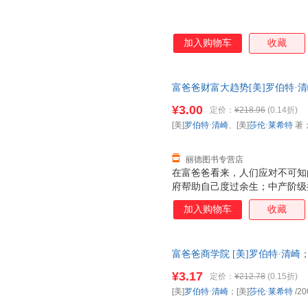
加入购物车
收藏
富爸爸财富大趋势[美]罗伯特·清
出版社9787541138218 
¥3.00
定价：
¥218.96
(0.14折)
票！
[美]
罗伯特·清崎
、[美]
莎伦·莱希特
著
丽德图书专营店
在富爸爸看来，人们应对不可知
府帮助自己度过余生；中产阶级
等，甚至把未来的财务保障押在
加入购物车
收藏
流的资产，让钱为自己工作，持
富大趋势》中，清崎讲述了富爸
财智慧，提高你的财商；教你准
富爸爸商学院 [美]罗伯特·清崎
防范金融风险，从容应对市场变
保证质量，此书为单本而非一套
得财务上的真正自由。不管你是
¥3.17
定价：
¥212.78
(0.15折)
己的财产，甚至是提高投资层次
[美]
罗伯特·清崎
；[美]
莎伦·莱希特
/20
深省的启示和高效实用的建议，