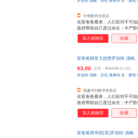
罗伯特·清崎
、
莎伦·莱希特
著；
萧明
中博图书专营店
在富爸爸看来，人们应对不可知
政府帮助自己度过余生；中产阶
划等，甚至把未来的财务保障押
加入购物车
收藏
金流的资产，让钱为自己工作，
财富大趋势（财商教育版）》中
你掌控风险的8种理财智慧，提
富爸爸财富大趋势罗伯特·清崎、
明辨优劣资产，巧妙防范金融风
9787544253963 正版旧
巧，让钱为你工作，获得财务上
¥3.00
定价：
¥313.06
(0.1折)
务状况，还是想保护自己的财产
罗伯特·清崎
、
莎伦·莱希特
著；
萧明
富大趋势（财商教育版）》中找
成为掌控未来的财务高
墨趣书刊图书专营店
在富爸爸看来，人们应对不可知
政府帮助自己度过余生；中产阶
划等，甚至把未来的财务保障押
加入购物车
收藏
金流的资产，让钱为自己工作，
财富大趋势（财商教育版）》中
你掌控风险的8种理财智慧，提
富爸爸商学院[美]罗伯特·清崎、
明辨优劣资产，巧妙防范金融风