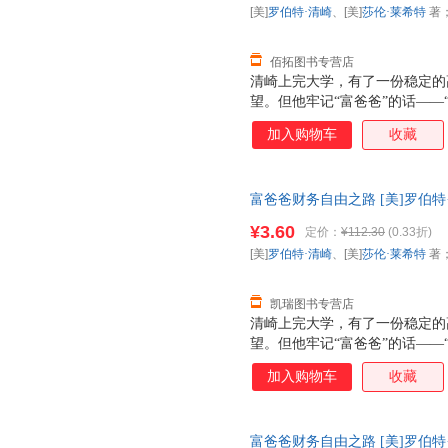
[美]
罗伯特·清崎
、[美]
莎伦·莱希特
著
路。
佰拓图书专营店
清崎上完大学，有了一份稳定的
望。但他牢记“富爸爸”的话—
由”，于是他毅然辞去工作，走
加入购物车
收藏
自由。从此，他再也不必朝九晚
的事，因为投资会为他带来源源
商教育版）》中归纳除了4个现
富爸爸财务自由之路 [美]罗伯特
人，只有具备投资人和企业主的
版】 【速开发票，优质售后，
和技能，把投资人细分为7个等
¥3.60
定价：
¥112.30
(0.33折)
自由之路（财商教育版）》更列
[美]
罗伯特·清崎
、[美]
莎伦·莱希特
著
路。
凯瑞图书专营店
清崎上完大学，有了一份稳定的
望。但他牢记“富爸爸”的话—
由”，于是他毅然辞去工作，走
加入购物车
收藏
自由。从此，他再也不必朝九晚
的事，因为投资会为他带来源源
商教育版）》中归纳除了4个现
富爸爸财务自由之路 [美]罗伯特
人，只有具备投资人和企业主的