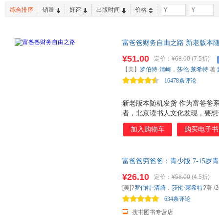
湖南教育出版社
首都师范大学出版社
人民出
综合排序
销量
好评
出版时间
价格
-
富爸爸财务自由之路 新老版本
¥51.00
定价：
¥68.00
(7.5折)
【美】
罗伯特·清崎
，
莎伦·莱希特
著
16478条评论
新老版本随机发货 作为富爸爸
者，北京读书人文化发现，要想
一 是阅读的时效性和读者理解
加入购物车
购买电子书
个星期后，人们只能记得内容的1
识和案例都是以美国为背景的，
同，很多方法和知识需要结合中
富爸爸穷爸爸：青少版 7-15
用。 为了帮助读者解决这两个
崎博多舍费尔 富爸爸穷爸爸金钱
据富爸爸的理念 ， 并结合中国
¥26.10
定价：
¥58.00
(4.5折)
教育版
程。课程按照 学习金字塔原理
[美]?
罗伯特·清崎
，
莎伦·莱希特
?著
/2
习，以期能提升您的学习效果，
634条评论
搜书图书专营店