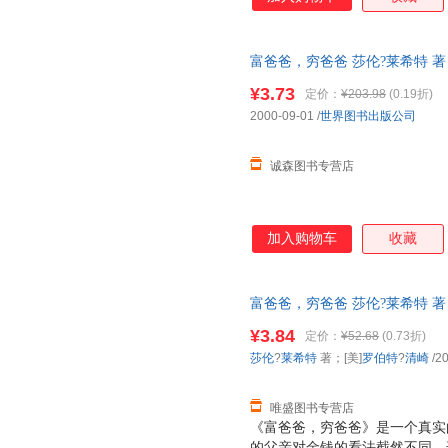
的奴隶，要让金钱为我们工作，
家。
富爸爸，穷爸爸 莎伦?莱希特 著
旧书，保证质量，此书为单本而
¥3.73
定价：
¥203.98
(0.19折)
2000-09-01
/
世界图书出版公司
诚森图书专营店
加入购物车
收藏
富爸爸，穷爸爸 莎伦?莱希特 著；[美
出版公司 【速开发票，优质售
¥3.84
定价：
¥52.68
(0.73折)
莎伦
?
莱希特
著；[美]
罗伯特
?
清崎
/2
唯盛图书专营店
《富爸爸，穷爸爸》是一个真实
的父亲对金钱的看法截然不同，