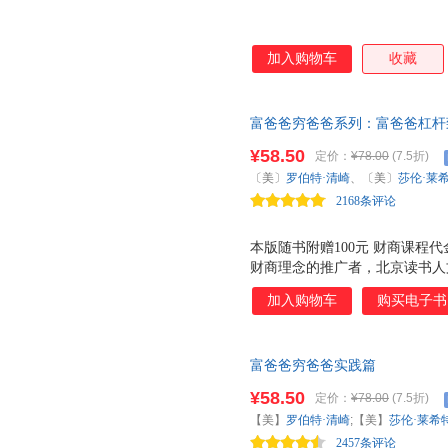
加入购物车
收藏
富爸爸穷爸爸系列：富爸爸杠杆致
商课程代金券” 要富有，就必须
¥58.50
定价：
¥78.00
(7.5折)
怎样才能尽早拥有财富，享受人
〔美〕
罗伯特·清崎
、〔美〕
莎伦·莱
2168条评论
本版随书附赠100元 财商课程
财商理念的推广者，北京读书人
面临两个难题。 一 是阅读的时
加入购物车
购买电子书
塔，一本书在读完两个星期后，人
地域性 。书中的知识和案例都
境等都有很大不同，很多方法和
富爸爸穷爸爸实践篇
便于理解和运用。 为了帮助读
财商学院， 根据富爸爸的理念 
¥58.50
定价：
¥78.00
(7.5折)
财商教育课程。课程按照 学习
【美】
罗伯特·清崎
;【美】
莎伦·莱希
的测试与练习，以期能提升您的
2457条评论