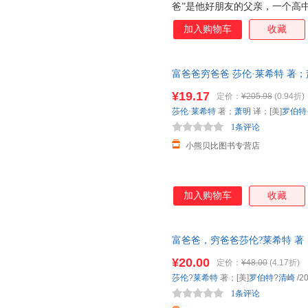
爸”是他好朋友的父亲，一个高
从“穷爸爸”为他设计的人生道
加入购物车
收藏
的人生初期。直到1977年，清
爸”则成了夏威夷富有的人之一
从此登上了致富快车。 清崎以亲
富爸爸穷爸爸 莎伦·莱希特 著；
爸”截然不同的金钱观和财富观
线上线下同步销售，请咨询客服
爸爸”系列已发行109个国家和地
¥19.17
定价：
¥205.98
(0.94折)
莎伦·莱希特
著；
萧明
译；[美]
罗伯特
1条评论
小熊贝比图书专营店
加入购物车
收藏
富爸爸，穷爸爸莎伦?莱希特 著
9787506246743 正版旧
¥20.00
定价：
¥48.00
(4.17折)
莎伦
?
莱希特
著；[美]
罗伯特
?
清崎
/2
1条评论