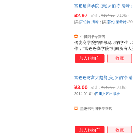
财智慧，提高你的财商；教你准
富爸爸商学院 [美]罗伯特·清崎；[美
防范金融风险，从容应对市场变
司 【速开发票，优质售后，支
得财务上的真正自由。不管你是
¥2.97
定价：
¥194.32
(0.16折)
己的财产，甚至是提高投资层次
[美]
罗伯特·清崎
；[美]
莎伦·莱希特
/20
深省的启示和高效实用的建议，
中博图书专营店
传统商学院招收最聪明的学生，
作；“富爸爸商学院”则向所有
让钱为你工作，从此走上财务自
加入购物车
收藏
核心价值观．提供了一种更理想
络来创造财富、分享财富。在这
励犯错、勇于修正自己的商业世
富爸爸财富大趋势[美]罗伯特·清
导技巧、沟通技巧、资金管理技
出版社9787541138218 
一跃成为真正的企业家。
¥3.00
定价：
¥313.06
(0.1折)
票！
2014-01-01
/
四川文艺出版社
墨趣书刊图书专营店
加入购物车
收藏