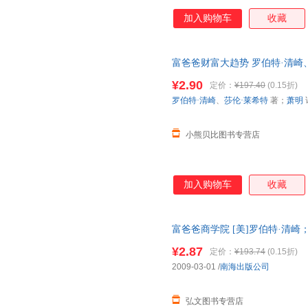
让钱为你工作，从此走上财务自
加入购物车
收藏
中，清崎讲述了富爸爸的11种
商业模式，即如何建立人脉网络
全新的财商教育，进入一个鼓励
富爸爸财富大趋势 罗伯特·清崎、
你将学会商业实战所必需的领导
上线下同步销售，请咨询客服查
巧、会计本领、时间管理技巧，
¥2.90
定价：
¥197.40
(0.15折)
罗伯特·清崎
、
莎伦·莱希特
著；
萧明
小熊贝比图书专营店
加入购物车
收藏
富爸爸商学院 [美]罗伯特·清崎
步销售，请咨询客服查询库存后
¥2.87
定价：
¥193.74
(0.15折)
2009-03-01
/
南海出版公司
弘文图书专营店