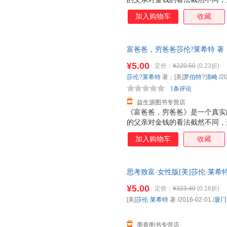
了朋友的父亲的建议，也就是书
加入购物车
收藏
的奴隶，要让金钱为我们工作，
家。
富爸爸，穷爸爸莎伦?莱希特 著
9787506246743 正版旧
¥5.00
定价：
¥220.50
(0.23折)
莎伦
?
莱希特
著；[美]
罗伯特
?
清崎
/2
1条评论
益生源图书专营店
《富爸爸，穷爸爸》是一个真实
的父亲对金钱的看法截然不同，
朋友的父亲的建议，也就是书中
加入购物车
收藏
奴隶，要让金钱为我们工作，并
家。
思考致富·女性版[美]莎伦·莱希特 
书，保证质量，此书为单本而非
¥5.00
定价：
¥323.40
(0.16折)
[美]
莎伦·莱希特
著
/2016-02-01
/
厦门
墨香图书专营店