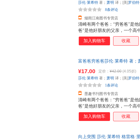
莎伦·莱希特
著；
萧明
译；[美]
罗伯特
8条评论
烟雨江南图书专营店
清崎有两个爸爸：“穷爸爸”是
爸”是他好朋友的父亲，一个高
从“穷爸爸”为他设计的人生道
加入购物车
收藏
的人生初期。直到1977年，清
爸”则成了夏威夷富有的人之一
从此登上了致富快车。 清崎以亲
富爸爸穷爸爸莎伦·莱希特 著；
爸”截然不同的金钱观和财富观
9787541138126 正版旧
爸爸”系列已发行109个国家和地
¥17.00
定价：
¥42.00
(4.05折)
莎伦·莱希特
著；
萧明
译；[美]
罗伯特
1条评论
墨趣书刊图书专营店
清崎有两个爸爸：“穷爸爸”是
爸”是他好朋友的父亲，一个高
从“穷爸爸”为他设计的人生道
加入购物车
收藏
的人生初期。直到1977年，清
爸”则成了夏威夷富有的人之一
从此登上了致富快车。 清崎以亲
向上突围 莎伦·莱希特 格雷格·
爸”截然不同的金钱观和财富观