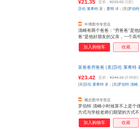
¥21.35
定价：
¥215.02
(1折)
莎伦·莱希特
著；
萧明
译；[美]
罗伯特
中博图书专营店
清崎有两个爸爸：“穷爸爸”是
爸”是他好朋友的父亲，一个高
从“穷爸爸”为他设计的人生道
加入购物车
收藏
的人生初期。直到1977年，清
爸”则成了夏威夷富有的人之一
从此登上了致富快车。 清崎以亲
富爸爸穷爸爸 [美]莎伦·莱希特
爸”截然不同的金钱观和财富观
版社 【速开发票，优质售后，
爸爸”系列已发行109个国家和地
¥23.42
定价：
¥244.16
(0.96折)
[美]
莎伦·莱希特
著；[美]
罗伯特·清崎
概念图书专营店
罗伯特·清崎小时候算不上是个
方式与学校老师们期望的方式不
——富爸爸，并通过他学到了金
加入购物车
收藏
可以在40多岁的时候就退休并
伯特金钱与投资系列畅销书的新
将告诉你在当今社会如何作出选