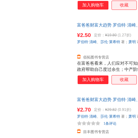
加入购物车
收藏
富爸爸财富大趋势 罗伯特·清崎
【速开发票，优质售后，支持7
¥2.50
定价：
¥19.80
(1.27折)
罗伯特·清崎
、
莎伦·莱希特
著；
萧明
佰拓图书专营店
在富爸爸看来，人们应对不可知
政府帮助自己度过余生；中产阶
划等，甚至把未来的财务保障押
加入购物车
收藏
金流的资产，让钱为自己工作，
财富大趋势（财商教育版）》中
你掌控风险的8种理财智慧，提
富爸爸财富大趋势 罗伯特·清崎、
明辨优劣资产，巧妙防范金融风
版旧书，保证质量，此书为单本
巧，让钱为你工作，获得财务上
¥2.70
定价：
¥29.82
(0.91折)
务状况，还是想保护自己的财产
罗伯特·清崎
、
莎伦·莱希特
著；
萧明
富大趋势（财商教育版）》中找
1条评论
成为掌控未来的财务高
目丰图书专营店