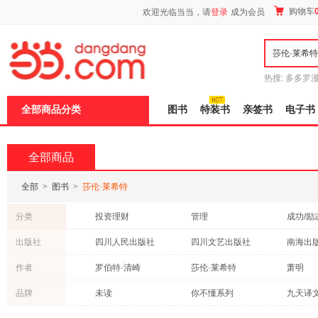
新
购物车
欢迎光临当当，请
登录
成为会员
窗
口
打
开
无
障
热搜:
多多罗
碍
传说
十日终
说
全部商品分类
图书
特装书
亲签书
电子书
明
页
面,
按
全部商品
Ctrl
加
波
全部
>
图书
>
莎伦·莱希特
浪
键
分类
投资理财
管理
成功/励
打
开
考试
文学
亲子/家
出版社
四川人民出版社
四川文艺出版社
南海出
导
社会科学
青春文学
教材
盲
四川少年儿童出版社
电子工业出版社
作者
罗伯特·清崎
莎伦·莱希特
萧明
模
文化
政治/军事
心理学
式
云南科技出版社
重庆出版社
民主与
金·清崎
博多·舍费尔
品牌
未读
你不懂系列
旅游/地图
保健/养生
烹饪/美
高等教育出版社
中国电力出版社
外语