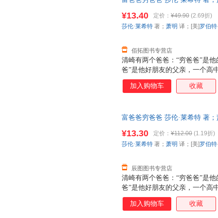
爸”截然不同的金钱观和财富观
【速开发票，优质售后，支持7
爸爸”系列已发行109个国家和地
¥13.40
定价：
¥49.90
(2.69折)
莎伦·莱希特
著；
萧明
译；[美]
罗伯特
佰拓图书专营店
清崎有两个爸爸：“穷爸爸”是
爸”是他好朋友的父亲，一个高
从“穷爸爸”为他设计的人生道
加入购物车
收藏
的人生初期。直到1977年，清
爸”则成了夏威夷富有的人之一
从此登上了致富快车。 清崎以亲
富爸爸穷爸爸 莎伦·莱希特 著；萧明 
爸”截然不同的金钱观和财富观
川文艺出版社 【速开发票，优
爸爸”系列已发行109个国家和地
¥13.30
定价：
¥112.00
(1.19折)
莎伦·莱希特
著；
萧明
译；[美]
罗伯特
辰图图书专营店
清崎有两个爸爸：“穷爸爸”是
爸”是他好朋友的父亲，一个高
从“穷爸爸”为他设计的人生道
加入购物车
收藏
的人生初期。直到1977年，清
爸”则成了夏威夷富有的人之一