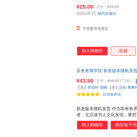
爸爸”系列已发行109个国家和地
¥25.00
定价：
¥25.00
2025-06-21
/
现代出版社
字里图书专营店
加入购物车
收藏
富爸爸商学院 新老版本随机发
¥43.50
定价：
¥58.00
(7.5折)
【美】
罗伯特·清崎
;【美】
莎伦·莱希
4338条评论
新老版本随机发货 作为富爸爸
者，北京读书人文化发现，要想
一 是阅读的时效性和读者理解
加入购物车
购买电子书
个星期后，人们只能记得内容的1
识和案例都是以美国为背景的，