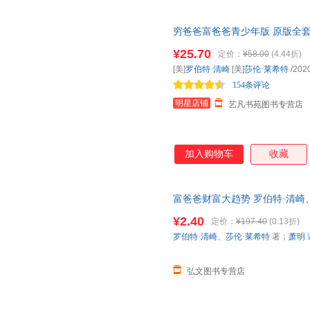
穷爸爸富爸爸青少年版 原版全
蒙财商教育绘本6-12-14岁青
¥25.70
定价：
¥58.00
(4.44折)
[美]
罗伯特·清崎
[美]
莎伦·莱希特
/202
154条评论
明星店铺
艺凡书苑图书专营店
加入购物车
收藏
富爸爸财富大趋势 罗伯特·清崎、
上线下同步销售，请咨询客服查
¥2.40
定价：
¥197.40
(0.13折)
罗伯特·清崎
、
莎伦·莱希特
著；
萧明
弘文图书专营店