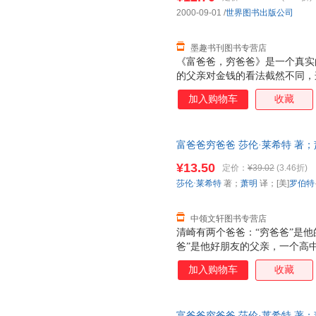
的是“才”，不是“财” 4.帮助
2000-09-01
/
世界图书出版公司
墨趣书刊图书专营店
《富爸爸，穷爸爸》是一个真实
的父亲对金钱的看法截然不同，
朋友的父亲的建议，也就是书中
加入购物车
收藏
奴隶，要让金钱为我们工作，并
家。
富爸爸穷爸爸 莎伦·莱希特 著；萧明 
川文艺出版社 【速开发票，优
¥13.50
定价：
¥39.02
(3.46折)
莎伦·莱希特
著；
萧明
译；[美]
罗伯特
中领文轩图书专营店
清崎有两个爸爸：“穷爸爸”是
爸”是他好朋友的父亲，一个高
从“穷爸爸”为他设计的人生道
加入购物车
收藏
的人生初期。直到1977年，清
爸”则成了夏威夷富有的人之一
从此登上了致富快车。 清崎以亲
富爸爸穷爸爸 莎伦·莱希特 著；