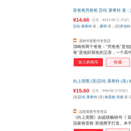
从此登上了致富快车。 清崎以亲
富爸爸穷爸爸 莎伦·莱希特 著；萧明 
爸”截然不同的金钱观和财富观
川文艺出版社 【速开发票，优
爸爸”系列已发行109个国家和地
¥14.66
定价：
¥117.32
(1.25折)
莎伦·莱希特
著；
萧明
译；[美]
罗伯特
潢南书香图书专营店
清崎有两个爸爸：“穷爸爸”是
爸”是他好朋友的父亲，一个高
从“穷爸爸”为他设计的人生道
加入购物车
收藏
的人生初期。直到1977年，清
爸”则成了夏威夷富有的人之一
从此登上了致富快车。 清崎以亲
向上突围 [美]莎伦·莱希特 (美
爸”截然不同的金钱观和财富观
质售后，支持7天无理由退换】
爸爸”系列已发行109个国家和地
¥15.60
定价：
¥42.50
(3.68折)
[美]
莎伦·莱希特
(美)
格雷格·里德
著
/
品雨斋图书专营店
《向上突围》由超级畅销书《 富
说家格雷格·里德携手打造。本
多千万富翁成功的故事，这些成