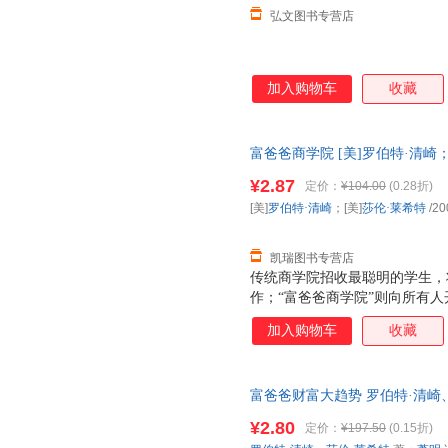
弘文图书专营店
加入购物车
收藏
富爸爸商学院 [美]罗伯特·清崎
质售后，支持7天无理由退换】
¥2.87
定价：
¥104.00
(0.28折)
[美]
罗伯特·清崎
；[美]
莎伦·莱希特
/20
凯瑞图书专营店
传统商学院招收最聪明的学生，
作；“富爸爸商学院”则向所有
让钱为你工作，从此走上财务自
加入购物车
收藏
核心价值观．提供了一种更理想
络来创造财富、分享财富。在这
励犯错、勇于修正自己的商业世
富爸爸财富大趋势 罗伯特·清崎、莎伦
导技巧、沟通技巧、资金管理技
南海出版公司 【速开发票，优
一跃成为真正的企业家。
¥2.80
定价：
¥197.50
(0.15折)