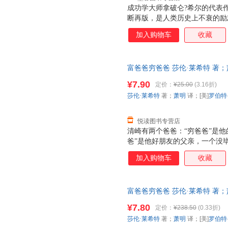
成功学大师拿破仑?希尔的代表作
断再版，是人类历史上不衰的励
特、罗福斯、洛克菲勒、爱迪生等
加入购物车
收藏
的亲身采访，以其准确精炼的语
个步骤。 今天，现代女性历史
普拉、特蕾莎修女、J.K.罗琳
富爸爸穷爸爸 莎伦·莱希特 著；
创造出了《思考致富?女性版》
【正版书籍】 【速开发票，优
希尔提出的成功法则，结合现代
¥7.90
定价：
¥25.00
(3.16折)
用女性自身的特点，勇敢地追寻
莎伦·莱希特
著；
萧明
译；[美]
罗伯特
骤，为当代女性开辟了独特的成
悦读图书专营店
清崎有两个爸爸：“穷爸爸”是
爸”是他好朋友的父亲，一个没
爸爸”为他设计的人生道路：上
加入购物车
收藏
初期。直到1977年，清崎亲眼
成了夏威夷富有的人之一。清崎
登上了致富快车。 清崎以亲身经
富爸爸穷爸爸 莎伦·莱希特 著；萧明 
然不同的金钱观和财富观：穷人
川文艺出版社 【速开发票，优
爸”系列已发行109个国家和地区
¥7.80
定价：
¥238.50
(0.33折)
莎伦·莱希特
著；
萧明
译；[美]
罗伯特