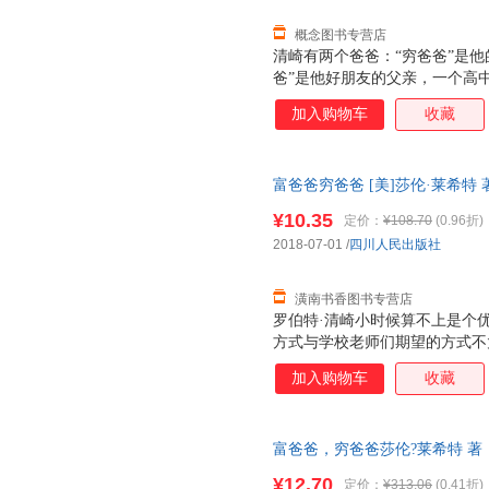
概念图书专营店
清崎有两个爸爸：“穷爸爸”是
爸”是他好朋友的父亲，一个高
从“穷爸爸”为他设计的人生道
加入购物车
收藏
的人生初期。直到1977年，清
爸”则成了夏威夷富有的人之一
从此登上了致富快车。 清崎以亲
富爸爸穷爸爸 [美]莎伦·莱希特 
爸”截然不同的金钱观和财富观
9787220107924 四川人
爸爸”系列已发行109个国家和地
¥10.35
定价：
¥108.70
(0.96折)
换】
2018-07-01
/
四川人民出版社
潢南书香图书专营店
罗伯特·清崎小时候算不上是个
方式与学校老师们期望的方式不
——富爸爸，并通过他学到了金
加入购物车
收藏
可以在40多岁的时候就退休并
伯特金钱与投资系列畅销书的新
将告诉你在当今社会如何作出选
富爸爸，穷爸爸莎伦?莱希特 著
言、轻松的栏目和小问答，本书
9787506246743 正版旧
你： 1.如何掌握金钱的语言 2
¥12.70
定价：
¥313.06
(0.41折)