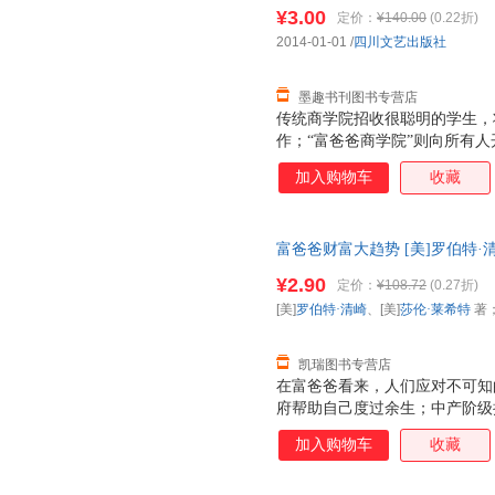
社9787541138201 正版
巧，让钱为你工作，获得财务上
¥3.00
定价：
¥140.00
(0.22折)
务状况，还是想保护自己的财产
2014-01-01
/
四川文艺出版社
富大趋势（财商教育版）》中找
成为掌控未来的财务高
墨趣书刊图书专营店
传统商学院招收很聪明的学生，
作；“富爸爸商学院”则向所有
让钱为你工作，从此走上财务自
加入购物车
收藏
中，清崎讲述了富爸爸的11种
商业模式，即如何建立人脉网络
全新的财商教育，进入一个鼓励
富爸爸财富大趋势 [美]罗伯特·
你将学会商业实战所必需的领导
【速开发票，优质售后，支持7
巧、会计本领、时间管理技巧，
¥2.90
定价：
¥108.72
(0.27折)
[美]
罗伯特·清崎
、[美]
莎伦·莱希特
著
凯瑞图书专营店
在富爸爸看来，人们应对不可知
府帮助自己度过余生；中产阶级
等，甚至把未来的财务保障押在
加入购物车
收藏
流的资产，让钱为自己工作，持
富大趋势》中，清崎讲述了富爸