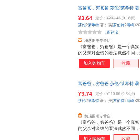
同，很多方法和知识需要结合中
富爸爸，穷爸爸 莎伦?莱希特 著；[美
用。 为了帮助读者解决这两个
出版公司 【速开发票，优质售
据富爸爸的理念 ， 并结合中国
¥3.64
定价：
¥231.46
(0.16折)
程。课程按照 学习金字塔原理
莎伦
?
莱希特
著；[美]
罗伯特
?
清崎
/2
习，以期能提升您的学习效果，
1条评论
概念图书专营店
《富爸爸，穷爸爸》是一个真实
的父亲对金钱的看法截然不同，
了朋友的父亲的建议，也就是书
加入购物车
收藏
的奴隶，要让金钱为我们工作，
家。
富爸爸，穷爸爸 莎伦?莱希特 著
质售后，支持7天无理由退换】
¥3.74
定价：
¥110.86
(0.34折)
莎伦
?
莱希特
著；[美]
罗伯特
?
清崎
/2
凯瑞图书专营店
《富爸爸，穷爸爸》是一个真实
的父亲对金钱的看法截然不同，
了朋友的父亲的建议，也就是书
加入购物车
收藏