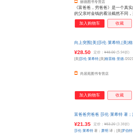
丽德图书专营店
《富爸爸，穷爸爸》是一个真实
的父亲对金钱的看法截然不同，
朋友的父亲的建议，也就是书中
加入购物车
收藏
奴隶，要让金钱为我们工作，并
家。
向上突围[美]莎伦·莱希特,[美
书）
¥28.50
定价：
¥48.00
(5.94折)
[美]
莎伦·莱希特
,[美]
格雷格·里德
/202
尚居苑图书专营店
加入购物车
收藏
富爸爸穷爸爸 莎伦·莱希特 著；萧明 
川文艺出版社 【速开发票，优
¥21.35
定价：
¥63.20
(3.38折)
莎伦·莱希特
著；
萧明
译；[美]
罗伯特