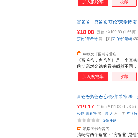
加入购物车
收藏
变得更自信、更专注、更有活力
成功与财富而奋斗。
富爸爸，穷爸爸 莎伦?莱希特 著；[美
出版公司 【速开发票，优质售
¥18.08
定价：
¥109.80
(1.65折)
莎伦
?
莱希特
著；[美]
罗伯特
?
清崎
/2
中领文轩图书专营店
《富爸爸，穷爸爸》是一个真实
的父亲对金钱的看法截然不同，
了朋友的父亲的建议，也就是书
加入购物车
收藏
的奴隶，要让金钱为我们工作，
家。
富爸爸穷爸爸 莎伦·莱希特 著；
票，优质售后，支持7天无理由
¥19.17
定价：
¥111.00
(1.73折)
莎伦·莱希特
著；
萧明
译；[美]
罗伯特
2条评论
凯瑞图书专营店
清崎有两个爸爸：“穷爸爸”是