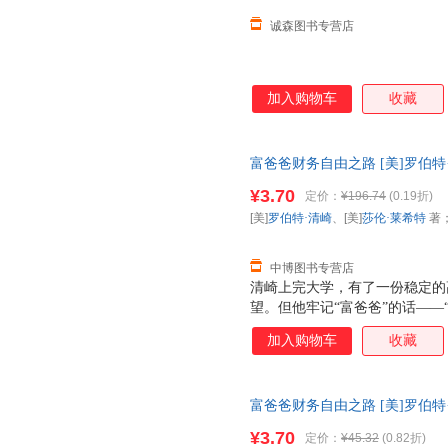
诚森图书专营店
加入购物车
收藏
富爸爸财务自由之路 [美]罗伯特
9787544253840 南海出
¥3.70
定价：
¥196.74
(0.19折)
[美]
罗伯特·清崎
、[美]
莎伦·莱希特
著
中博图书专营店
清崎上完大学，有了一份稳定的
望。但他牢记“富爸爸”的话—
由”，于是他毅然辞去工作，走
加入购物车
收藏
自由。从此，他再也不必朝九晚
的事，因为投资会为他带来源源
商教育版）》中归纳除了4个现
富爸爸财务自由之路 [美]罗伯特
人，只有具备投资人和企业主的
版公司 【速开发票，优质售后
和技能，把投资人细分为7个等
¥3.70
定价：
¥45.32
(0.82折)
自由之路（财商教育版）》更列