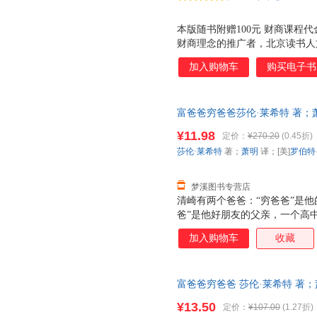
本版随书附赠100元 财商课程
财商理念的推广者，北京读书人
面临两个难题。 一 是阅读的时
加入购物车
购买电子书
塔，一本书在读完两个星期后，人
地域性 。书中的知识和案例都
境等都有很大不同，很多方法和
富爸爸穷爸爸莎伦·莱希特 著；
便于理解和运用。 为了帮助读
9787541138126 正版旧
财商学院， 根据富爸爸的理念 
¥11.98
定价：
¥270.20
(0.45折)
财商教育课程。课程按照 学习
莎伦·莱希特
著；
萧明
译；[美]
罗伯特
的测试与练习，以期能提升您的
梦溪图书专营店
清崎有两个爸爸：“穷爸爸”是
爸”是他好朋友的父亲，一个高
从“穷爸爸”为他设计的人生道
加入购物车
收藏
的人生初期。直到1977年，清
爸”则成了夏威夷富有的人之一
从此登上了致富快车。 清崎以亲
富爸爸穷爸爸 莎伦·莱希特 著；萧明 
爸”截然不同的金钱观和财富观
川文艺出版社【可开电子发票】
爸爸”系列已发行109个国家和地
¥13.50
定价：
¥107.00
(1.27折)
套，电子发票！