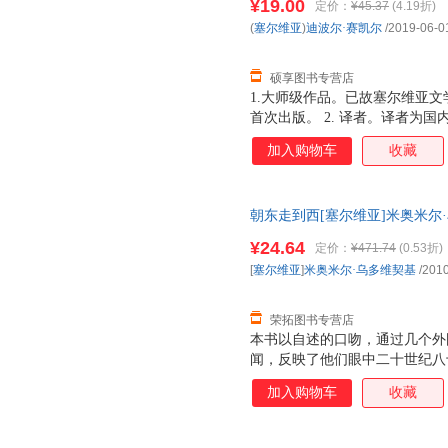
¥19.00
定价：
¥45.37
(4.19折)
(
塞尔维亚
)
迪波尔·赛凯尔
/2019-06-0
硕享图书专营店
1.大师级作品。已故塞尔维亚
首次出版。 2. 译者。译者为国
绝美插画。内含30余幅匠心独
加入购物车
收藏
师毕业于中央美术学院，作品在国
质，四色印刷，匠心打造，给家
朝东走到西[塞尔维亚]米奥米尔·乌
正版旧书，保证质量，此书为单
¥24.64
定价：
¥471.74
(0.53折)
[
塞尔维亚
]
米奥米尔·乌多维契基
/2010
荣拓图书专营店
本书以自述的口吻，通过几个外
闻，反映了他们眼中二十世纪八
政策给国人的思想观念带来的转
加入购物车
收藏
的不同命运，揭示了文革中的迫
拥挤的车厢、充满民族特色的婚
落后而又蕴含着生机的社会面貌