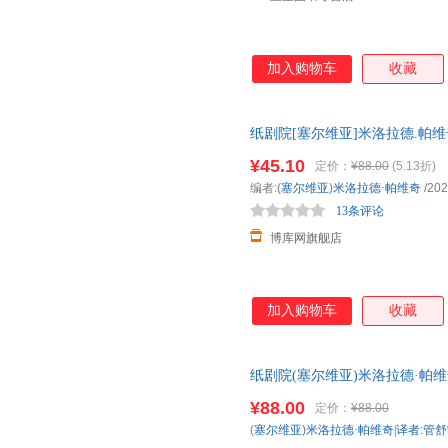
加入购物车
收藏
纸剧院[塞尔维亚]米洛拉德.帕维
说 团购优惠，咨询在线客服
¥45.10
定价：
¥88.00
(5.13折)
编者:(
塞尔维亚
)
米洛拉德·帕维奇
/202
13条评论
博库网旗舰店
加入购物车
收藏
纸剧院(塞尔维亚)米洛拉德·帕维
书）
¥88.00
定价：
¥88.00
(
塞尔维亚
)
米洛拉德·帕维奇|译者
:
管舒