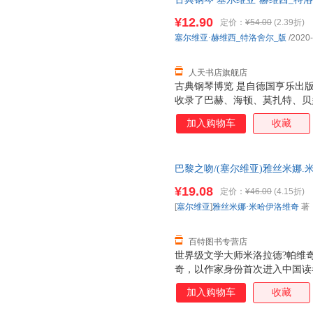
社普通大众9787103058824 人
¥12.90
定价：
¥54.00
(2.39折)
塞尔维亚·赫维西_特洛舍尔_版
/2020
人天书店旗舰店
古典钢琴博览 是自德国亨乐出
收录了巴赫、海顿、莫扎特、贝
琴作品。每一分括由浅入深循序
加入购物车
收藏
奏提示，是一套兼具实用和收藏
巴黎之吻/(塞尔维亚)雅丝米娜.
奇 著 ，刘媛 译浙江文艺出版社97
¥19.08
定价：
¥46.00
(4.15折)
[
塞尔维亚
]
雅丝米娜·米哈伊洛维奇
著 
百特图书专营店
世界级文学大师米洛拉德?帕维
奇，以作家身份首次进入中国读
的真实经历，模糊“虚构”与“非
加入购物车
收藏
宴”，探访作家夫妇的巴黎“私
碑、克吕尼博物馆、新凯旋门…