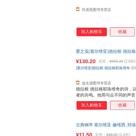
尚居苑图书专营店
加入购物车
收藏
爱之笺[塞尔维亚]德拉根·德拉格耶
正版旧书，保证质量，此书为单
¥130.20
定价：
¥465.40
(2.8折)
[
塞尔维亚
]
德拉根·德拉格耶洛维奇
/20
益生源图书专营店
德拉根·德拉格耶洛维奇的诗，
者的共鸣。他用与众不同的声音
丰满的感情，构筑着他的诗歌王
加入购物车
收藏
于天籁，缠绵于爱情。他的诗，
代世界诗坛赢得自己的一席之地
笺》，是对爱情的礼赞，也是对人
古典钢琴 塞尔维亚·赫维西_特
十多年来在很多国家被传诵。如
社普通大众9787103058756 人
心灵不时被诗人深挚的情感震撼
¥11.50
定价：
¥48.00
(2.4折)