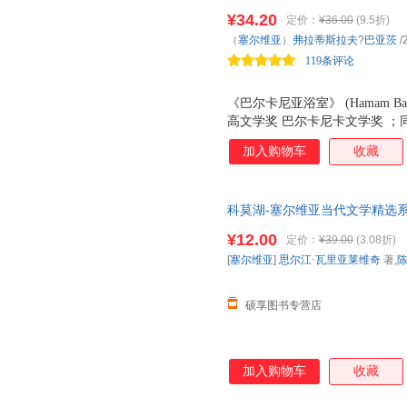
加卢卡科西奇飞羽奖科西奇优秀
¥34.20
定价：
¥36.00
(9.5折)
（
塞尔维亚
）
弗拉蒂斯拉夫
?
巴亚茨
/
119条评论
《巴尔卡尼亚浴室》 (Hamam Ba
高文学奖 巴尔卡尼卡文学奖 
评为十本畅销书之一，并获得畅销
加入购物车
收藏
zui佳小说；2009年获伊斯多
奇飞羽奖；同年，获得科西奇优
科莫湖-塞尔维亚当代文学精选系列
琴 译 安徽文艺出版社【正版】
¥12.00
定价：
¥39.00
(3.08折)
选购！
[
塞尔维亚
]
思尔江·瓦里亚莱维奇
著,
硕享图书专营店
加入购物车
收藏