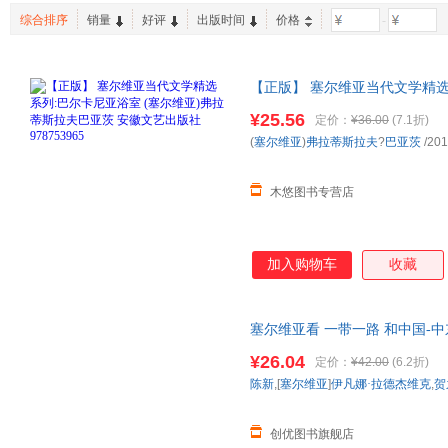
东方出版社
天天出版社
新世界
中青文
杨洁
高倩
综合排序
销量
好评
出版时间
价格
-
法律
建筑
成功/励
外国文学出版社
江苏科学技术出版社
高等教
休闲/爱好
时尚/美妆
政治/军
青岛出版社
吉林科学技术出版社
清华大
【正版】 塞尔维亚当代文学精选
商务印书馆
外语教学与研究出版社
拉夫巴亚茨 安徽文艺出版社 97875
中译出版社
¥25.56
人民文学出版社
定价：
¥36.00
(7.1折)
(
塞尔维亚
)
弗拉蒂斯拉夫
?
巴亚茨
/201
华东师范大学出版社
广州出版社
木悠图书专营店
加入购物车
收藏
塞尔维亚看 一带一路 和中国-中东欧
出版社 正版图书支持发票 七
¥26.04
定价：
¥42.00
(6.2折)
陈新
,[
塞尔维亚
]
伊凡娜·拉德杰维克
,
贺
创优图书旗舰店