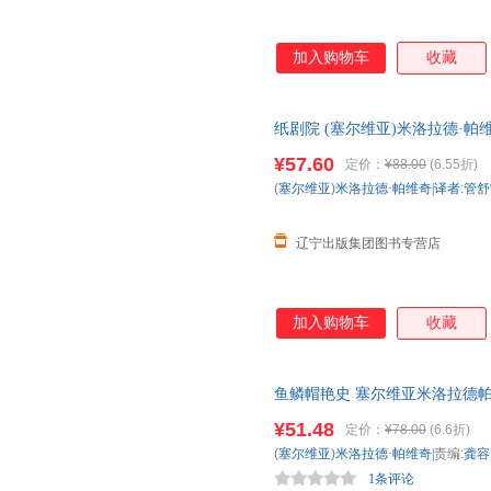
加入购物车
收藏
纸剧院 (塞尔维亚)米洛拉德·帕维
正版书籍】 正规电子发票 多仓
¥57.60
定价：
¥88.00
(6.55折)
(
塞尔维亚
)
米洛拉德·帕维奇|译者
:
管舒
辽宁出版集团图书专营店
加入购物车
收藏
鱼鳞帽艳史 塞尔维亚米洛拉德帕维
洛克风神作 篇篇丰
¥51.48
定价：
¥78.00
(6.6折)
(
塞尔维亚
)
米洛拉德·帕维奇|
责编:
龚容
1条评论