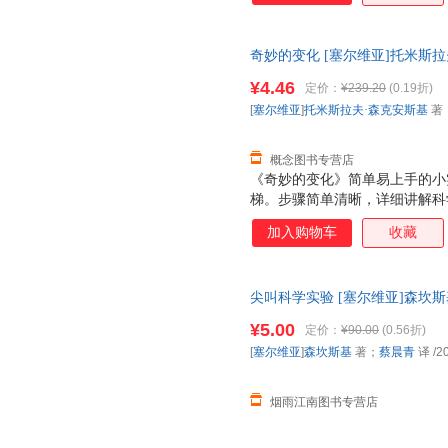
奇妙的变化 [塞尔维亚]托米斯拉
洛卢布·米卢蒂诺维奇·布拉达 
¥4.46
定价：
¥239.20
(0.19折)
[
塞尔维亚
]
托米斯拉夫·森克安斯基
著
概念图书专营店
《奇妙的变化》简单易上手的小
梯。步骤简单清晰，详细讲解科
问题的能力以及创新能力。 《
加入购物车
收藏
者可以了解水、植物、惯性、可
识，增加孩子学习科学的兴趣，
力。
尖叫科学实验 [塞尔维亚]森坎
正版旧书，保证质量，此书为单
¥5.00
定价：
¥90.00
(0.56折)
[
塞尔维亚
]
森坎斯基
著；
蔡晨青
译
/2
烟雨江南图书专营店