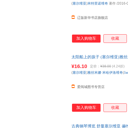
(
塞尔维亚
)
米特里诺维奇
著作
/2016-
辽版新华书店旗舰店
加入购物车
收藏
太阳船上的孩子 (塞尔维亚)雅丝米娜·米
媛 译 浙江文艺出版社 新华书
¥16.10
定价：
¥38.00
(4.24折)
购优惠咨询在线客服！
(
塞尔维亚
)
雅丝米娜·米哈伊洛维奇
(
Ja
爱阅城图书专营店
加入购物车
收藏
古典钢琴博览 舒曼塞尔维亚·赫