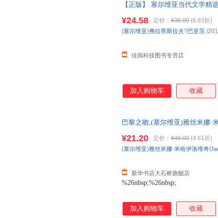
【正版】 塞尔维亚当代文学精选
和思考。
拉夫巴亚茨 安徽文艺出版社 97
¥24.58
定价：
¥36.00
(6.83折)
后无忧！
(
塞尔维亚
)
弗拉蒂斯拉夫
?
巴亚茨
/201
佳阅科技图书专营店
加入购物车
收藏
巴黎之吻,(塞尔维亚)雅丝米娜·米哈伊洛
版社 【新华书店自营店】 新华正
¥21.20
定价：
¥46.00
(4.61折)
日送达！团购优惠咨询：1328417
(
塞尔维亚
)
雅丝米娜·米哈伊洛维奇
(
Ja
新华书店大石桥旗舰店
%26nbsp;%26nbsp;
加入购物车
收藏