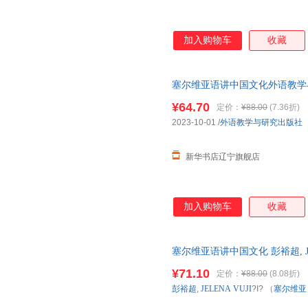
加入购物车
收藏
塞尔维亚语讲中国文化外语教学与研究
维亚）【新华书店】
¥64.70
定价：
¥88.00
(7.36折)
2023-10-01
/
外语教学与研究出版社
新华书店辽宁旗舰店
加入购物车
收藏
塞尔维亚语讲中国文化 彭裕超, JE
研究出版社 【新华书店正版书籍
¥71.10
定价：
¥88.00
(8.08折)
近发货 85%城市次日送达
彭裕超
,
JELENA
VUJI
?I? （
塞尔维亚