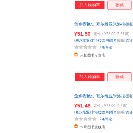
加入购物车
收藏
鱼鳞帽艳史 塞尔维亚米洛拉德帕维
洛克风神作 篇篇丰
¥51.50
定价：
¥78.00
(6.61折)
(
塞尔维亚
)
米洛拉德·帕维奇|
责编:
龚容
1条评论
火把图书专营店
加入购物车
收藏
鱼鳞帽艳史 塞尔维亚米洛拉德帕维
洛克风神作 篇篇丰
¥51.48
定价：
¥78.00
(6.6折)
(
塞尔维亚
)
米洛拉德·帕维奇|
责编:
龚容
7条评论
木垛图书旗舰店