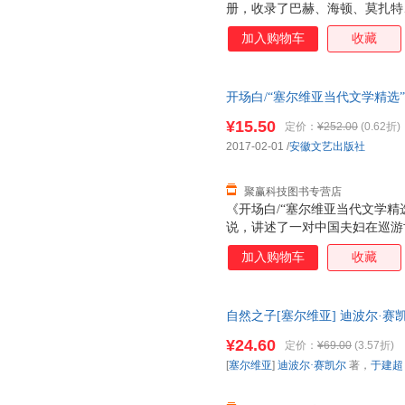
册，收录了巴赫、海顿、莫扎特
典钢琴作品。每一分括由浅入深
加入购物车
收藏
的演奏提示，是一套兼具实用和
开场白/“塞尔维亚当代文学精选”
梅 译安徽文艺出版社978753
¥15.50
定价：
¥252.00
(0.62折)
电子发票！
2017-02-01
/
安徽文艺出版社
聚赢科技图书专营店
《开场白/“塞尔维亚当代文学
说，讲述了一对中国夫妇在巡游
因遭到人贩子的劫持，在逃难过
加入购物车
收藏
遇到的塞尔维亚人。历经千辛万
国家，找到了当时的塞尔维亚好
圆。
自然之子[塞尔维亚] 迪波尔·赛
9787510467349
¥24.60
定价：
¥69.00
(3.57折)
[
塞尔维亚
]
迪波尔·赛凯尔
著，
于建超