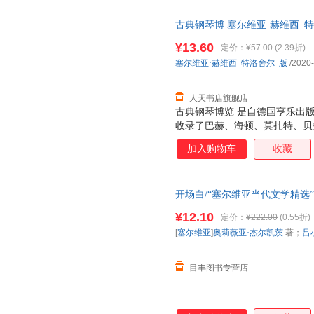
历中，讲述自我与现代文明的冲
古典钢琴博 塞尔维亚·赫维西_
自我救赎。
社普通大众9787103058763 人
¥13.60
定价：
¥57.00
(2.39折)
塞尔维亚·赫维西_特洛舍尔_版
/2020
人天书店旗舰店
古典钢琴博览 是自德国亨乐出
收录了巴赫、海顿、莫扎特、贝
琴作品。每一分括由浅入深循序
加入购物车
收藏
奏提示，是一套兼具实用和收藏
开场白/“塞尔维亚当代文学精选”
小梅 译 安徽文艺出版社 正版
¥12.10
定价：
¥222.00
(0.55折)
发票。
[
塞尔维亚
]
奥莉薇亚·杰尔凯茨
著；
吕
目丰图书专营店