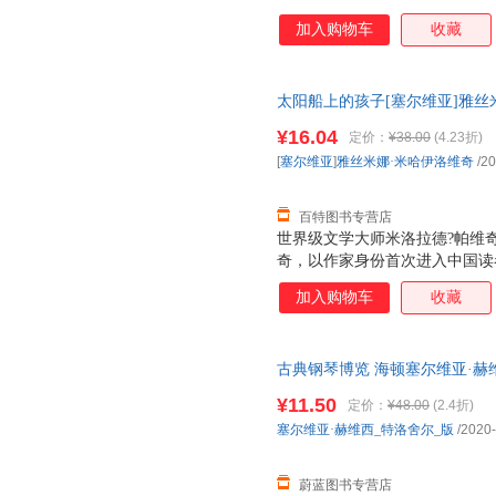
加入购物车
收藏
太阳船上的孩子[塞尔维亚]雅丝
9787533953249
¥16.04
定价：
¥38.00
(4.23折)
[
塞尔维亚
]
雅丝米娜·米哈伊洛维奇
/20
百特图书专营店
世界级文学大师米洛拉德?帕维
奇，以作家身份首次进入中国读
2009年帕维奇去世之后，开始
加入购物车
收藏
作。实际上，雅丝米娜本人也是
孩子》。 个体化的视角，用旅
现代化等问题的思考。 雅丝米
古典钢琴博览 海顿塞尔维亚·赫
中所生发的感受和思考，在面对
9787103058756 全新正版 团
半岛上的旅行者既有大胆辛辣的
¥11.50
定价：
¥48.00
(2.4折)
己细腻而敏感的个体化视角，为
塞尔维亚·赫维西_特洛舍尔_版
/2020
通道。
蔚蓝图书专营店