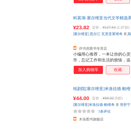
科莫湖-塞尔维亚当代文学精选
¥23.82
定价：
¥127.64
(1.87折)
[
塞尔维亚
]
思尔江·瓦里亚莱维奇
著,
伴书房图书专营店
小编用心推荐，一本让你的心灵
市，忘记工作和生活的烦恼，追
鼓励读者亲近大自然，与自然万
加入购物车
收藏
人生的快乐
纸剧院[塞尔维亚]米洛拉德.帕维
说 新华正版 团购优惠请咨询客
¥44.00
定价：
¥88.00
(5折)
[
塞尔维亚
]
米洛拉德·帕维奇
著
管舒宁
1条评论
木垛图书旗舰店