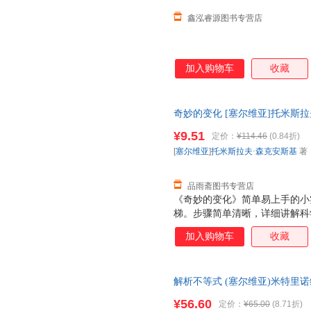
鑫泓睿源图书专营店
加入购物车
收藏
奇妙的变化 [塞尔维亚]托米斯拉
洛卢布·米卢蒂诺维奇·布拉达 
¥9.51
定价：
¥114.46
(0.84折)
[
塞尔维亚
]
托米斯拉夫·森克安斯基
著
品雨斋图书专营店
《奇妙的变化》简单易上手的小
梯。步骤简单清晰，详细讲解科
问题的能力以及创新能力。 《
加入购物车
收藏
者可以了解水、植物、惯性、可
识，增加孩子学习科学的兴趣，
力。
解析不等式 (塞尔维亚)米特里诺维奇
正版全新书籍 多仓发货 正规发
¥56.60
定价：
¥65.00
(8.71折)