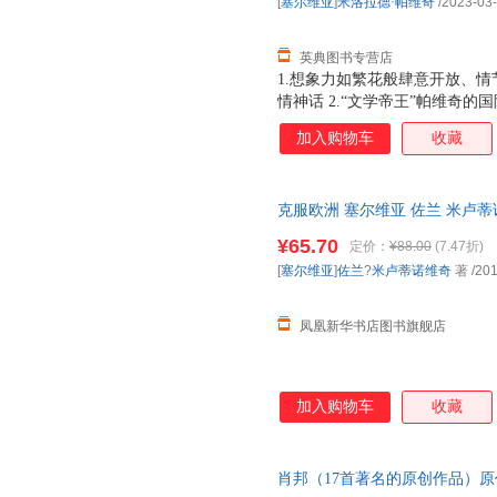
[
塞尔维亚
]
米洛拉德·帕维奇
/2023-03
英典图书专营店
1.想象力如繁花般肆意开放、
情神话 2.“文学帝王”帕维奇的国
在赤足的幽灵、樱桃树和绿叶沙
加入购物车
收藏
月光呢。5.我们的未来，是我
拓的广袤的大陆。也许，未来就
们的观念也分文不值。每当我们
克服欧洲 塞尔维亚 佐兰 米卢蒂
情况下，未来就不认识我们了…
打破偏见和刻板印象
等于说，我会构筑这个未来！我
¥65.70
定价：
¥88.00
(7.47折)
过去，虽说我同未来过从甚密，
[
塞尔维亚
]
佐兰
?
米卢蒂诺维奇
著
/201
凤凰新华书店图书旗舰店
加入购物车
收藏
肖邦（17首著名的原创作品）原