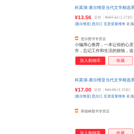
科莫湖-塞尔维亚当代文学精选
¥13.56
定价：
¥107.12
(1.27折)
[
塞尔维亚
]
思尔江·瓦里亚莱维奇
著,
悠尔图书专营店
小编用心推荐，一本让你的心灵
市，忘记工作和生活的烦恼，追
鼓励读者亲近大自然，与自然万
加入购物车
收藏
人生的快乐
科莫湖-塞尔维亚当代文学精选系列
琴 译 安徽文艺出版社【正版】
¥17.00
定价：
¥41.00
(4.15折)
选购！
[
塞尔维亚
]
思尔江·瓦里亚莱维奇
著,
翠德林图书专营店
加入购物车
收藏