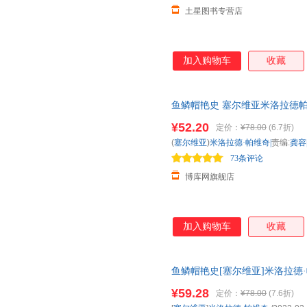
土星图书专营店
加入购物车
收藏
鱼鳞帽艳史 塞尔维亚米洛拉德帕维
洛克风神作 篇篇丰
¥52.20
定价：
¥78.00
(6.7折)
(
塞尔维亚
)
米洛拉德·帕维奇|
责编:
龚容
73条评论
博库网旗舰店
加入购物车
收藏
鱼鳞帽艳史[塞尔维亚]米洛拉德·帕维奇
7-5327-8931-3
¥59.28
定价：
¥78.00
(7.6折)