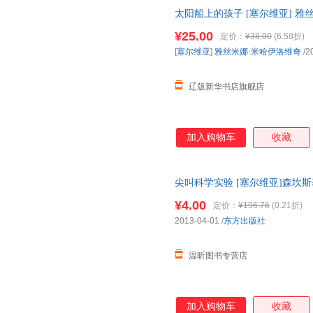
太阳船上的孩子 [塞尔维亚] 雅丝米娜
艺出版社 正版全新书籍 多仓发
¥25.00
定价：
¥38.00
(6.58折)
[
塞尔维亚
]
雅丝米娜·米哈伊洛维奇
/2
辽版新华书店旗舰店
加入购物车
收藏
尖叫科学实验 [塞尔维亚]森坎斯
开发票，下单前请先咨询客服，
¥4.00
定价：
¥196.76
(0.21折)
2013-04-01
/
东方出版社
温昕图书专营店
加入购物车
收藏