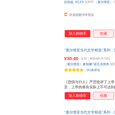
彭裕超
,
JELEN
UJI?I? （
塞尔维亚
）
/
尚居苑图书专营店
加入购物车
收藏
“塞尔维亚当代文学精选”系列
读者相信吸血鬼是真实存在的吗
¥30.40
定价：
¥32.00
(9.5折)
（
塞尔维亚
）
麦加娜
?
诺瓦克维奇
/20
101条评论
《恐惧与仆人》严厉批评了上帝
言，上帝的善良实际上不可达到
调的。在小说的结尾，正如读者
加入购物车
收藏
人》重述了基督之死以及撒旦、
疯疯癫癫的伯爵，他对文学和艺
暗的历史，他对上帝的信仰是破
“塞尔维亚当代文学精选”系列