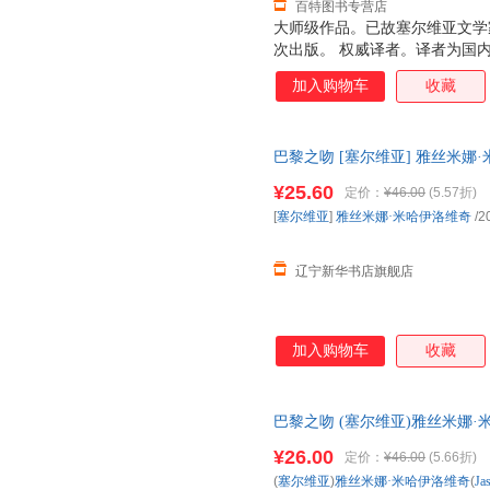
百特图书专营店
大师级作品。已故塞尔维亚文学
次出版。 权威译者。译者为国
究。 绝美插画。内含30余幅
加入购物车
收藏
插画师毕业于中央美术学院，作品
纯质，四色印刷，匠心打造，给
巴黎之吻 [塞尔维亚] 雅丝米娜
书籍 新华书店 全新正版书籍 
¥25.60
定价：
¥46.00
(5.57折)
[
塞尔维亚
]
雅丝米娜·米哈伊洛维奇
/2
辽宁新华书店旗舰店
加入购物车
收藏
巴黎之吻 (塞尔维亚)雅丝米娜·米哈伊洛
版社 【新华书店正版书籍 正规
¥26.00
定价：
¥46.00
(5.66折)
(
塞尔维亚
)
雅丝米娜·米哈伊洛维奇
(
Ja