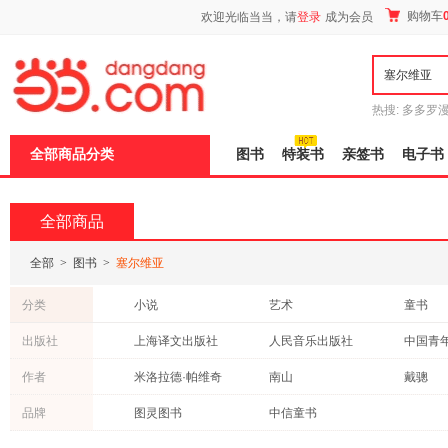
新
购物车
欢迎光临当当，请
登录
成为会员
窗
口
打
开
无
障
热搜:
多多罗
碍
传说
十日终
说
全部商品分类
图书
特装书
亲签书
电子书
明
页
面,
按
全部商品
Ctrl
加
波
全部
>
图书
>
塞尔维亚
浪
键
分类
小说
艺术
童书
打
开
传记
亲子/家教
社会科
出版社
上海译文出版社
人民音乐出版社
中国青
导
自然科学
科普读物
动漫/幽
盲
北京联合出版公司
江西高校出版社
人民邮
作者
米洛拉德·帕维奇
南山
戴骢
模
心理学
工具书
工业技
式
湖南美术出版社
机械工业出版社
张叔强
叶逢
曹文轩
品牌
图灵图书
中信童书
医学
外语
历史
世界图书出版公司
华夏出版社
安徽文
米娜·彼得洛维奇
后浪
徐颖
旅游/地图
保健/养生
古籍