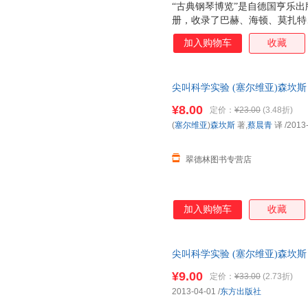
“古典钢琴博览”是自德国亨乐出
册，收录了巴赫、海顿、莫扎特
典钢琴作品。每一分括由浅入深
加入购物车
收藏
的演奏提示，是一套兼具实用和
尖叫科学实验 (塞尔维亚)森坎斯
国三仓发货，物流便捷，下单秒
¥8.00
定价：
¥23.00
(3.48折)
(
塞尔维亚
)
森坎斯
著,
蔡晨青
译
/2013
翠德林图书专营店
加入购物车
收藏
尖叫科学实验 (塞尔维亚)森坎斯
发货，物流便捷，下单秒杀，欢
¥9.00
定价：
¥33.00
(2.73折)
2013-04-01
/
东方出版社