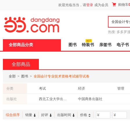
新
购物车
欢迎光临当当，请
登录
成为会员
窗
口
打
开
无
障
热搜:
多多罗
碍
传说
十日终
说
全部商品分类
图书
特装书
亲签书
电子书
明
页
面,
按
全部商品
Ctrl
加
波
全部
>
图书
>
全国会计专业技术资格考试辅导试卷
浪
键
分类
考试
经济
管理
打
开
出版社
西北工业大学出版社
中国商务出版社
导
盲
模
综合排序
销量
好评
出版时间
价格
-
式