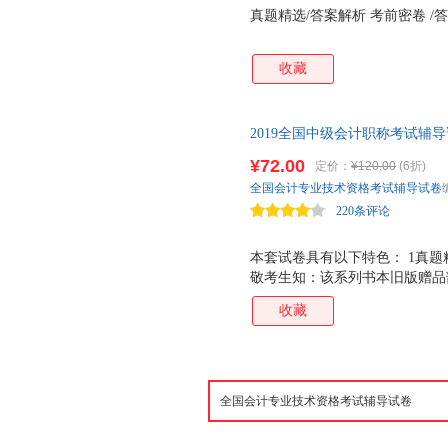
真题精选/答案解析 考前密卷 /
收藏
2019全国中级会计职称考试辅导
济法 会计专业技术资格考试（
¥72.00
定价：
¥120.00
(6折)
全国会计专业技术资格考试辅导试卷
220条评论
本套试卷具有以下特色： 1真题精选
敬考生知：该系列书本旧版赠品
绍的渠道获取；应部分购买考生
收藏
独抽出印刷成纸质版赠品，并将
明了产品。如您收到产品未有图
可联系客服，我们为您补发纸质
理解与支持！