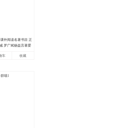
册课外阅读名著书目 正
减 罗广斌杨益言著爱
书籍初中生课外书中
物车
收藏