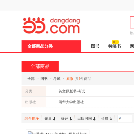
新
窗
口
打
开
无
障
热
碍
邮
说
全部商品分类
图书
特装书
亲
明
页
面,
按
全部商品
Ctrl
加
波
全部
>
图书
>
考试
>
屈微
共
1
件商品
浪
键
分类
英文原版书-考试
打
开
出版社
清华大学出版社
导
盲
模
综合排序
销量
好评
出版时间
价格
-
式