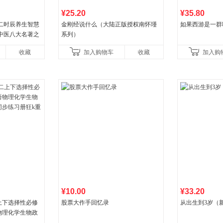
¥25.20
¥35.80
二时辰养生智慧
金刚经说什么（大陆正版授权南怀瑾
如果西游是一群
中医八大名著之
系列）
漫画版原版
收藏
加入购物车
收藏
加入购
¥10.00
¥33.20
上下选择性必修
股票大作手回忆录
从出生到3岁（
物理化学生物政
步练习册狂k重点