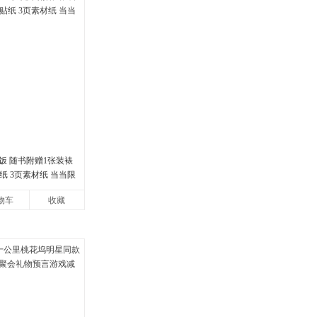
饭 随书附赠1张装裱
纸 3页素材纸 当当限
物车
收藏