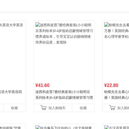
¥41.60
¥22.80
火英语大学英语四
波西和皮普7册经典套装(小小聪明豆
蛤蟆先生去看心
系列绘本)0-4岁低幼启蒙情绪管理习惯
册！英国经典心
养成绘本，引导宝宝认识接纳情绪培
心理学家李松蔚
收藏
加入购物车
收藏
加入购
养好品质，发现快