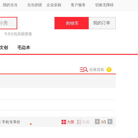
我的当当
当当拼团
企业采购
客户服务
切换无障碍
分类
我的订单
购物车
类
9.9元包
高级搜索
文创
毛边本
批量搜索
妆
品
饰
鞋
用
饰
手机专享价
大图
列表
1
/1