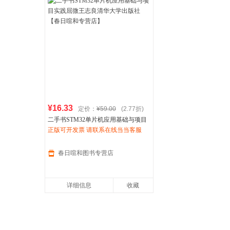
¥16.33
定价：
¥59.00
(2.77折)
二手书STM32单片机应用基础与项目
实践屈微王志良清华大学出版社【春
正版可开发票 请联系在线当当客服
日喧和专营店】
春日喧和图书专营店
详细信息
收藏