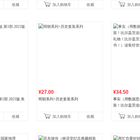
收藏
加入购物车
收藏
加入购
¥27.00
¥34.50
部.2021版.朱
明朝系列+历史套装系列
事实（用数据思
策！比尔盖茨送
礼物！比尔盖茨
收藏
加入购物车
收藏
加入购
书！）读客经管