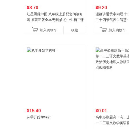
¥8.70
¥9.20
红星照耀中国 八年级上册配套阅读名
漫画讲透黄帝内经 十
著 原著正版全本无删减 初中生初二课
二十四节气养生智慧 
外阅读
一养生图解 皇帝内经
加入购物车
收藏
加入购物车
¥15.40
¥0.01
从零开始学钩针
高中必刷题高一高二
一二三语文数学英语
治历史地理人教版同