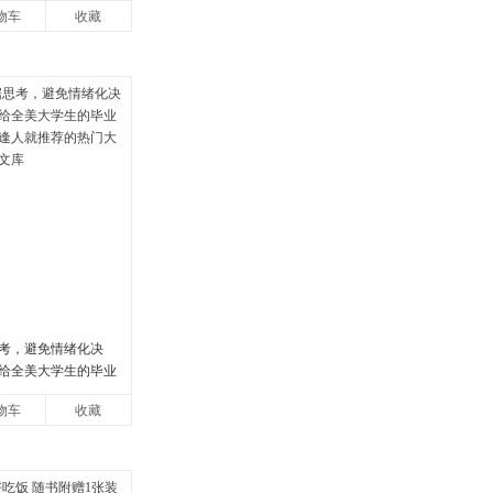
物车
收藏
考，避免情绪化决
给全美大学生的毕业
逢人就推荐的热门大
物车
收藏
文库