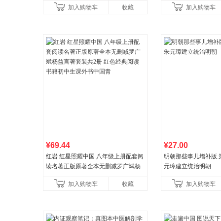
加入购物车
收藏
加入购物车
教辅资料
¥69.44
¥27.00
红岩 红星照耀中国 八年级上册配套阅
明朝那些事儿增补版.第1
读名著正版原著全本无删减罗广斌杨
元璋建立统治明朝
益言著套装共2册 红色经典阅读书籍
加入购物车
收藏
加入购物车
初中生课外书中国青