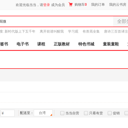
购物车
0
我的订单
我的云书房
欢迎光临当当，请
登录
成为会员
全部
全部分
搜:
新时代版上下五千年
离开前请叫醒我
学习观
有兽焉全集
唐诗三百首译注
尾品汇
图书
签书
电子书
课程
正版教材
特色书城
童装童鞋
电子书
音像
影视
时尚美
母婴用
玩具
孕婴服
童装童
家居日
家具装
配送至：
台湾
当当自营
只看有货
促销
服装
特卖
预售
入驻商家
鞋