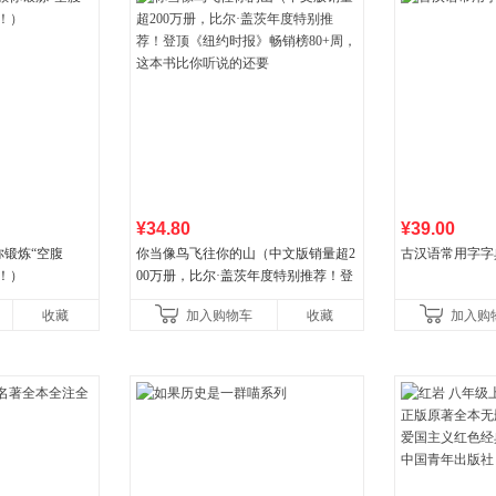
¥34.80
¥39.00
锻炼“空腹
你当像鸟飞往你的山（中文版销量超2
古汉语常用字字
！）
00万册，比尔·盖茨年度特别推荐！登
顶《纽约时报》畅销榜80+周，这本书
收藏
加入购物车
收藏
加入购
比你听说的还要