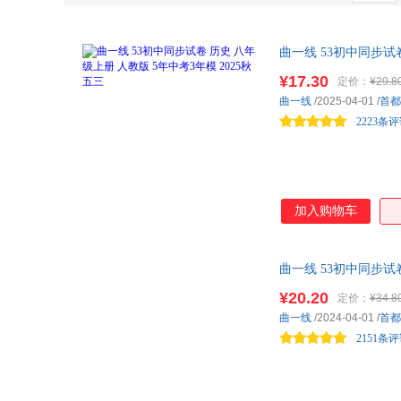
人民交通出版社
人民日报出版社
科学版
粤教版
中华书局
作家出版社
沪粤版
浙科版
三秦出版社
曲一线 53初中同步试卷
陕西人民教育出版社
鲁人版
冀人版
东南大学出版社
译林出版社
¥17.30
定价：
¥29.8
译林牛津版
商务星球版
曲一线
/2025-04-01
/
首都
黑龙江科学技术出版社
文心出版社
2223条
安徽师范大学出版社
东方出版社
深圳报业集团出版社
龙门书局
加入购物车
曲一线 53初中同步试
¥20.20
定价：
¥34.8
曲一线
/2024-04-01
/
首都
2151条