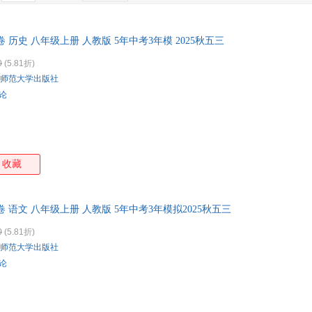
人民文学出版社
世界图书出版公司
中国电力出版社
中国
特卖
预售
入驻商家
科粤版
闽教版
中华书局版
鲁教
北京理工大学出版社
上海古籍出版社
上海音乐出版社
上海
湘少版
河大版
鲁科版
济南
 历史 八年级上册 人教版 5年中考3年模 2025秋五三
山东友谊出版社
阳光出版社
辽宁少年儿童出版社
春风
外语教研版
沪科教育版
北京版
北师
江苏人民出版社
江苏文艺出版社
江苏科学技术出版社
吉林
0
(5.81折)
统编版
师范大学出版社
河北少年儿童出版社
广西教育出版社
福建科学技术出版社
福建
评论
中央文献出版社
人民出版社
希望出版社
新蕾
收藏
卷 语文 八年级上册 人教版 5年中考3年模拟2025秋五三
0
(5.81折)
师范大学出版社
评论