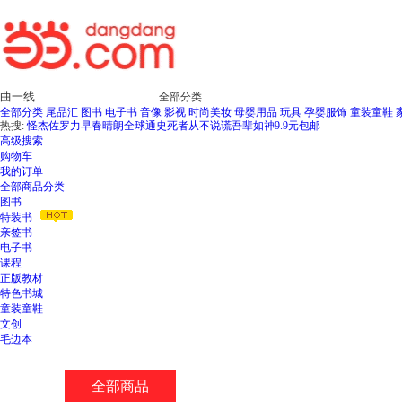
全部分类
全部分类
尾品汇
图书
电子书
音像
影视
时尚美妆
母婴用品
玩具
孕婴服饰
童装童鞋
热搜:
怪杰佐罗力
早春晴朗
全球通史
死者从不说谎
吾辈如神
9.9元包邮
高级搜索
购物车
我的订单
全部商品分类
图书
特装书
亲签书
电子书
课程
正版教材
特色书城
童装童鞋
文创
毛边本
全部商品