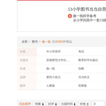
53小学图书当当自
曲一线科学备考
从小学到高中一套53
¥30.20
¥22.20
全部
>
图书
>
曲一线
共
263833
件商品
分类
中小学用书
考试
外语
社会科学
出版社
首都师范大学出版社
教育科学出版社
成功/励志
法律
中国大地出版社
山东大学出版社
作者
曲一线
刘峰
自然科学
历史
科学出版社
苏州大学出版社
埃·奥·卜劳恩
张剑
品牌
黄冈小状元
当当科文
古籍
其他
宁波出版社
山东教育出版社
聂作平
刘学
三点一测
5年中考3年模拟
时尚/美妆
两性关系
版本
人教版
苏教版
人民教育出版社
安徽人民出版社
蒋军晶
贾乙
小学教材全练
5.3英语
人教A版
人教B版
广东人民出版社
上海教育出版社
53金卷
1+1轻巧夺冠
西师版
长春版
四川美术出版社
陕西师范大学出版社
综合排序
销量
好评
出版时间
价格
-
青岛版
岳麓版