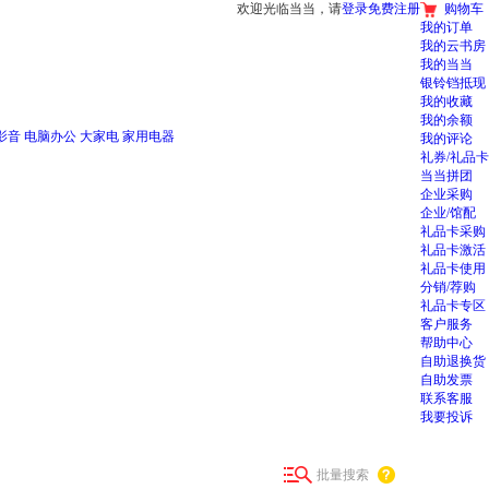
欢迎光临当当，请
登录
免费注册
购物车
我的订单
我的云书房
我的当当
银铃铛抵现
我的收藏
我的余额
影音
电脑办公
大家电
家用电器
我的评论
礼券/礼品卡
当当拼团
企业采购
企业/馆配
礼品卡采购
礼品卡激活
礼品卡使用
分销/荐购
礼品卡专区
客户服务
帮助中心
自助退换货
自助发票
联系客服
我要投诉
批量搜索