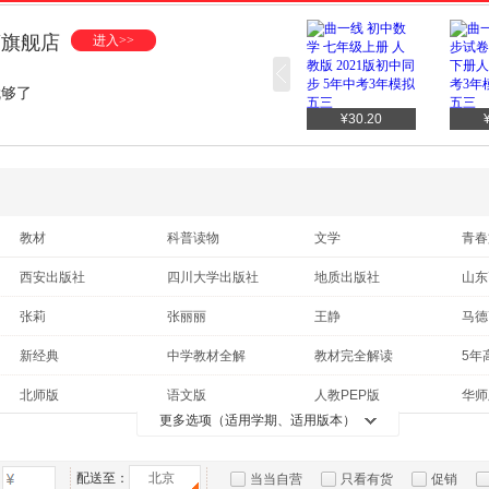
营旗舰店
进入>>
就够了
¥61.40
¥54.40
¥30.20
教材
科普读物
文学
青春
中小学教科书
文化
传记
小说
西安出版社
四川大学出版社
地质出版社
山东
工具书
艺术
经济
哲学
安徽大学出版社
延边教育出版社
北京师范大学出版社
张莉
张丽丽
王静
马德
医学
保健/养生
烹饪/美食
政治
四川教育出版社
天津人民出版社
中国地质大学出版社
开明
崔凯
郑克强
章程
为华
新经典
中学教材全解
教材完全解读
5年
建筑
工业技术
动漫/幽默
农业
北京教育出版社
华东师范大学出版社
黄山书社
南方
刘春芳
李媛
李敏
李林
小学知识大全
5.3中考
百题大过关
轻巧
亲子/家教
旅游/地图
北师版
语文版
人教PEP版
华师
社会科学文献出版社
中译出版社
现代教育出版社
浙江
韩笑
房龙
陈欢
奥数举一反三
小学大通关
53天天练
一本
更多选项（适用学期、适用版本）
人民版
沪教版
浙教版
译林
光明日报出版社
中国社会科学出版社
高等教育出版社
华语
快乐读书吧
一本涂书
中考45套题
北京课改版
教科版
牛津版
沪教
南京师范大学出版社
南京大学出版社
江苏美术出版社
配送至：
北京
当当自营
只看有货
促销
星球版
湘教版
华东版
苏科