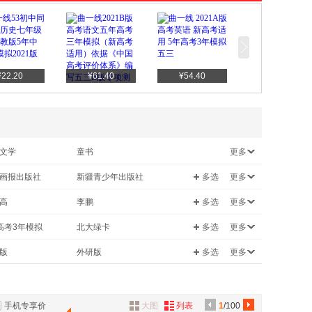
¥22.20
¥61.40
¥54.40
文学
童书
更多
计算机/网络
画报出版社
新疆青少年出版社
多选
更多
/宗教
心理学
首都经济贸易大学出版社
海南出版社
高
李鹏
多选
更多
/军事
课程
出版社
湖南教育出版社
王芳
高考3年模拟
北大绿卡
多选
更多
/林业
管理
出版社
文化艺术出版社
李建华
夺冠
基础知识手册
版
外研版
多选
更多
教育出版社
湖南师范大学出版社
53随堂测
版
语文S版
教学出版社
浙江大学出版社
牛津版
冀教版
江苏凤凰教育出版社
重庆出版社
手机专享价
大图
列表
1
/100
版
沪科版