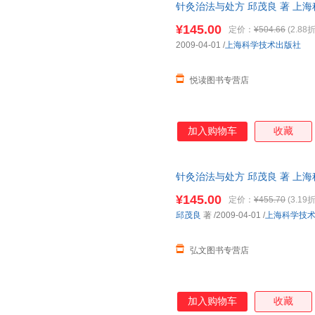
针灸治法与处方 邱茂良 著 上
力求理、法、方、穴之完整性，
客服，欢迎选购！
方》可供中西医高等院校针灸、
¥145.00
定价：
¥504.66
(2.88折
参考应用。
2009-04-01
/
上海科学技术出版社
悦读图书专营店
加入购物车
收藏
针灸治法与处方 邱茂良 著 上
客服查询库存后下单，避免纠纷
¥145.00
定价：
¥455.70
(3.19折
邱茂良
著
/2009-04-01
/
上海科学技
弘文图书专营店
加入购物车
收藏