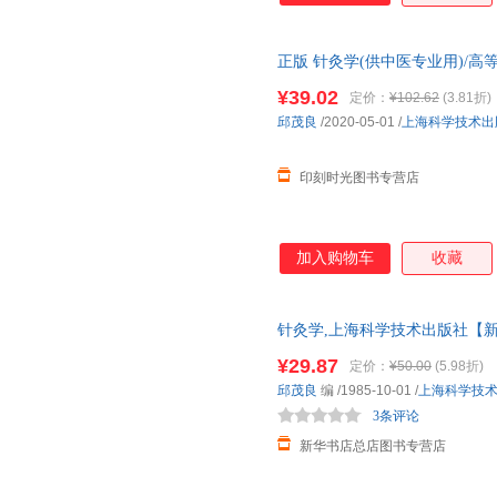
正版 针灸学(供中医专业用)/
础理论针灸教材笔记大全 中医教
¥39.02
定价：
¥102.62
(3.81折)
邱茂良
/2020-05-01
/
上海科学技术出
印刻时光图书专营店
加入购物车
收藏
针灸学,上海科学技术出版社【新
票 多仓就近发货 85%城市次日送达
¥29.87
定价：
¥50.00
(5.98折)
邱茂良
编
/1985-10-01
/
上海科学技
3条评论
新华书店总店图书专营店