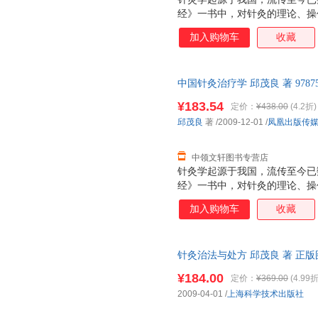
经》一书中，对针灸的理论、操
奠定了基础。随着社会的发展、
加入购物车
收藏
理论和临床上都得到了不断的丰
热，使这门古老医学变为新兴的
生保健事业中越来越显示出优越
中国针灸治疗学 邱茂良 著 9787
络、精神、气血等为主要内容.
术出版社 【速开发票，优质售
防等.为中医学包括针灸学奠定
¥183.54
定价：
¥438.00
(4.2折)
故被称为针灸学理论的核心。在
邱茂良
著
/2009-12-01
/
凤凰出版传
完善了针灸学的临床辨证归经、
络学说是
中领文轩图书专营店
针灸学起源于我国，流传至今已数
经》一书中，对针灸的理论、操
奠定了基础。随着社会的发展、
加入购物车
收藏
理论和临床上都得到了不断的丰
热，使这门古老医学变为新兴的
生保健事业中越来越显示出优越
针灸治法与处方 邱茂良 著 正版
络、精神、气血等为主要内容.
防等.为中医学包括针灸学奠定
¥184.00
定价：
¥369.00
(4.99折
故被称为针灸学理论的核心。在
2009-04-01
/
上海科学技术出版社
完善了针灸学的临床辨证归经、
络学说是