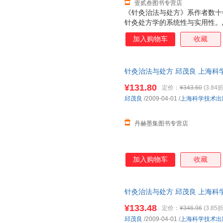
壹贰叁图书专营店
《针灸治法与处方》系作者数十
针灸处方学的系统性与实用性。
配穴等外，着重论述针灸治疗大
加入购物车
收藏
血……减肥、美容等20法，引
础；各论则分六淫病、痰饮病、
生理、病理及辨证方法，后以证
针灸治法与处方 邱茂良 上海科学技术
力求理、法、方、穴之完整性，
方》可供中西医高等院校针灸、
¥131.80
定价：
¥343.60
(3.84折
参考应用。
邱茂良
/2009-04-01
/
上海科学技术出
丹赫墨集图书专营店
加入购物车
收藏
针灸治法与处方 邱茂良 上海科学技术
¥133.48
定价：
¥346.96
(3.85折
邱茂良
/2009-04-01
/
上海科学技术出