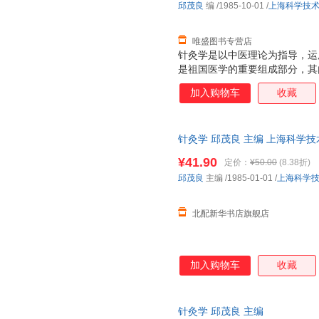
邱茂良
编
/1985-10-01
/
上海科学技
具、材料的逐步改革，扩大了针
唯盛图书专营店
针灸学是以中医理论为指导，运
是祖国医学的重要组成部分，其
等部分。 针灸具有适应证广、
加入购物车
收藏
年来深受广大劳动人民的欢迎，
针灸是我国历代劳动人民及医学
一种医学。历史悠久，其起源已
针灸学 邱茂良 主编 上海科学
展规律等方面探索，远在文字创
使用以后，人们发现身体某一部
¥41.90
定价：
¥50.00
(8.38折)
通过长期的实践，从各种树枝施
邱茂良
主编
/1985-01-01
/
上海科学
具、材料的逐步改革，扩大了针
北配新华书店旗舰店
加入购物车
收藏
针灸学 邱茂良 主编