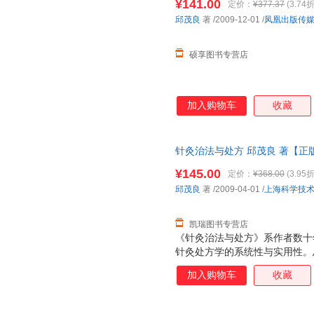
¥141.00
定价：
¥377.37
(3.74折
参考应用。
邱茂良
著
/2009-12-01
/
凤凰出版传
硕享图书专营店
加入购物车
收藏
针灸治法与处方 邱茂良 著【正
退换】
¥145.00
定价：
¥368.00
(3.95折
邱茂良
著
/2009-04-01
/
上海科学技
凯瑞图书专营店
《针灸治法与处方》系作者数十
针灸处方学的系统性与实用性。
配穴等外，着重论述针灸治疗大
加入购物车
收藏
血……减肥、美容等20法，引
础；各论则分六淫病、痰饮病、
生理、病理及辨证方法，后以证