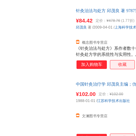
针灸治法与处方 邱茂良 著 9787
票，优质售后，支持7天无理由
¥84.42
定价：
¥478.76
(1.77折)
邱茂良
著
/2009-04-01
/
上海科学技
概念图书专营店
《针灸治法与处方》系作者数十
针灸处方学的系统性与实用性。
配穴等外，着重论述针灸治疗大
加入购物车
收藏
血……减肥、美容等20法，引
础；各论则分六淫病、痰饮病、
生理、病理及辨证方法，后以证
中国针灸治疗学 邱茂良主编；
力求理、法、方、穴之完整性，
方》可供中西医高等院校针灸、
¥102.00
定价：
¥102.00
参考应用。
1988-01-01
/
江苏科学技术出版社
文澜图书专营店