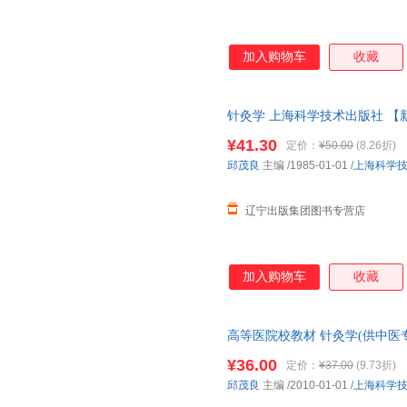
加入购物车
收藏
针灸学 上海科学技术出版社 【
¥41.30
定价：
¥50.00
(8.26折)
邱茂良
主编
/1985-01-01
/
上海科学
辽宁出版集团图书专营店
加入购物车
收藏
高等医院校教材 针灸学(供中医专
图片为准发货)
¥36.00
定价：
¥37.00
(9.73折)
邱茂良
主编
/2010-01-01
/
上海科学