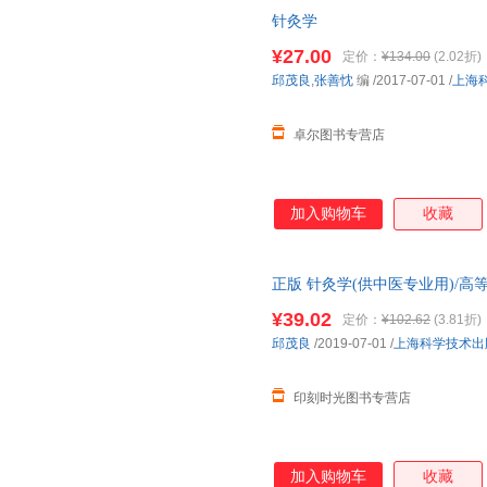
针灸学
¥27.00
定价：
¥134.00
(2.02折)
邱茂良
,
张善忱
编
/2017-07-01
/
上海
卓尔图书专营店
加入购物车
收藏
正版 针灸学(供中医专业用)/
础理论针灸教材笔记大全 中医教
¥39.02
定价：
¥102.62
(3.81折)
邱茂良
/2019-07-01
/
上海科学技术出
印刻时光图书专营店
加入购物车
收藏