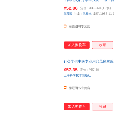
9787534504013 正版旧
¥52.80
定价：
¥310.60
(1.7折)
邱茂良
主编；
仇裕丰
编写
/1988-11-
丽德图书专营店
加入购物车
收藏
针灸学供中医专业用邱茂良主编上
后 收藏商品 优先发货 部分书籍
¥57.35
定价：
¥57.40
止。
上海科学技术出版社
儒冠图书专营店
加入购物车
收藏