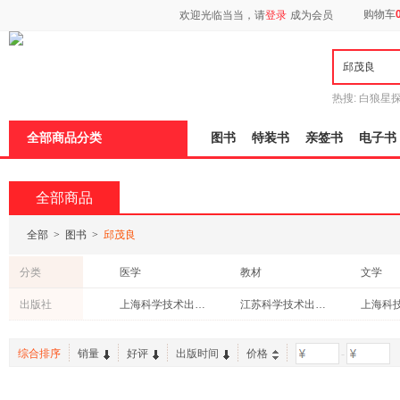
新
购物车
欢迎光临当当，请
登录
成为会员
窗
口
打
开
无
障
热搜:
白狼星
碍
师3
重建秦
说
全部商品分类
图书
特装书
亲签书
电子书
明
页
面,
按
全部商品
Ctrl
加
波
全部
>
图书
>
邱茂良
浪
键
分类
医学
教材
文学
打
开
考试
保健/养生
中小学
出版社
上海科学技术出版社
江苏科学技术出版社
导
港台圖書
法律
社会科
盲
模
投资理财
综合排序
销量
好评
出版时间
价格
-
式