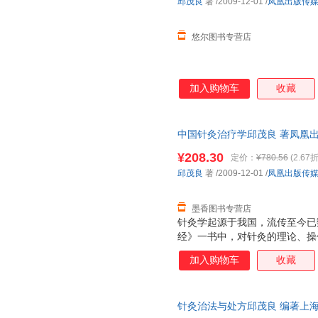
邱茂良
著
/2009-12-01
/
凤凰出版传
完善了针灸学的临床辨证归经、
络学说是
悠尔图书专营店
加入购物车
收藏
中国针灸治疗学邱茂良 著凤凰
9787534567865 正版旧
¥208.30
定价：
¥780.56
(2.67折
邱茂良
著
/2009-12-01
/
凤凰出版传
墨香图书专营店
针灸学起源于我国，流传至今已数
经》一书中，对针灸的理论、操
奠定了基础。随着社会的发展、
加入购物车
收藏
理论和临床上都得到了不断的丰
热，使这门古老医学变为新兴的
生保健事业中越来越显示出优越
针灸治法与处方邱茂良 编著上海科学
络、精神、气血等为主要内容.