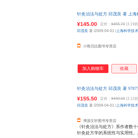
针灸治法与处方 邱茂良 著 上
客服查询库存后下单，避免纠纷
¥145.00
定价：
¥455.70
(3.19折
邱茂良
著
/2009-04-01
/
上海科学技
小熊贝比图书专营店
加入购物车
收藏
针灸治法与处方 邱茂良 著 9787
票，优质售后，支持7天无理由
¥155.50
定价：
¥499.00
(3.12折
邱茂良
著
/2009-04-01
/
上海科学技
博源文轩图书专营店
《针灸治法与处方》系作者数十
针灸处方学的系统性与实用性。