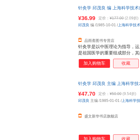
针灸学 邱茂良 编 上海科学技
理由退换】
¥36.99
定价：
¥177.00
(2.09折)
邱茂良
编
/1985-10-01
/
上海科学技
品雨斋图书专营店
针灸学是以中医理论为指导，运
是祖国医学的重要组成部分，其
等部分。 针灸具有适应证广、
加入购物车
收藏
年来深受广大劳动人民的欢迎，
针灸是我国历代劳动人民及医学
一种医学。历史悠久，其起源已
针灸学 邱茂良 主编 上海科学
展规律等方面探索，远在文字创
票 多仓就近发货
使用以后，人们发现身体某一部
¥47.70
定价：
¥50.00
(9.54折)
通过长期的实践，从各种树枝施
邱茂良
主编
/1985-01-01
/
上海科学
具、材料的逐步改革，扩大了针
盛文新华书店旗舰店
加入购物车
收藏