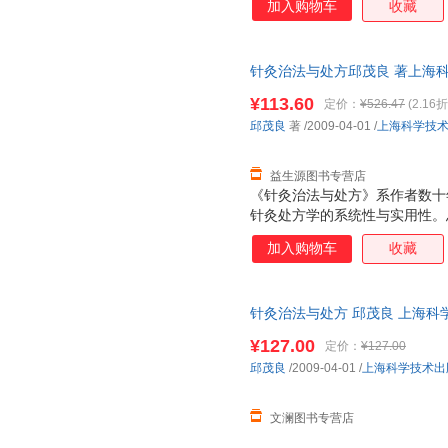
加入购物车
收藏
针灸治法与处方邱茂良 著上海科学技
证质量，此书为单本而非一套，
¥113.60
定价：
¥526.47
(2.16折
邱茂良
著
/2009-04-01
/
上海科学技
益生源图书专营店
《针灸治法与处方》系作者数十
针灸处方学的系统性与实用性。
配穴等外，着重论述针灸治疗大
加入购物车
收藏
血……减肥、美容等20法，引
础；各论则分六淫病、痰饮病、
生理、病理及辨证方法，后以证
针灸治法与处方 邱茂良 上海科
力求理、法、方、穴之完整性，
方》可供中西医高等院校针灸、
¥127.00
定价：
¥127.00
参考应用。
邱茂良
/2009-04-01
/
上海科学技术出
文澜图书专营店