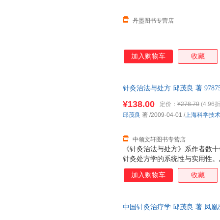
丹墨图书专营店
加入购物车
收藏
针灸治法与处方 邱茂良 著 9787
票，优质售后，支持7天无理由
¥138.00
定价：
¥278.70
(4.96折
邱茂良
著
/2009-04-01
/
上海科学技
中领文轩图书专营店
《针灸治法与处方》系作者数十
针灸处方学的系统性与实用性。
配穴等外，着重论述针灸治疗大
加入购物车
收藏
血……减肥、美容等20法，引
础；各论则分六淫病、痰饮病、
生理、病理及辨证方法，后以证
中国针灸治疗学 邱茂良 著 凤
力求理、法、方、穴之完整性，
版】 全国三仓发货，物流便捷
方》可供中西医高等院校针灸、