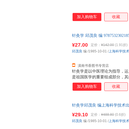
加入购物车
收藏
针灸学 邱茂良 编 97875323
后，支持7天无理由退换】
¥27.00
定价：
¥142.00
(1.91折)
邱茂良
编
/1985-10-01
/
上海科学技
潢南书香图书专营店
针灸学是以中医理论为指导，运
是祖国医学的重要组成部分，其
等部分。 针灸具有适应证广、
加入购物车
收藏
年来深受广大劳动人民的欢迎，
针灸是我国历代劳动人民及医学
一种医学。历史悠久，其起源已
针灸学邱茂良 编上海科学技术出版社
展规律等方面探索，远在文字创
此书为单本而非一套，电子发票
使用以后，人们发现身体某一部
¥29.10
定价：
¥488.80
(0.6折)
通过长期的实践，从各种树枝施
邱茂良
编
/1985-10-01
/
上海科学技
具、材料的逐步改革，扩大了针