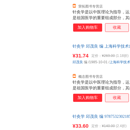
荣拓图书专营店
针灸学是以中医理论为指导，运
是祖国医学的重要组成部分，其
等部分。 针灸具有适应证广、
加入购物车
收藏
年来深受广大劳动人民的欢迎，
针灸是我国历代劳动人民及医学
一种医学。历史悠久，其起源已
针灸学 邱茂良 编 上海科学技
展规律等方面探索，远在文字创
支持7天无理由退换】
使用以后，人们发现身体某一部
¥31.74
定价：
¥269.00
(1.18折)
通过长期的实践，从各种树枝施
邱茂良
编
/1985-10-01
/
上海科学技
具、材料的逐步改革，扩大了针
概念图书专营店
针灸学是以中医理论为指导，运
是祖国医学的重要组成部分，其
等部分。 针灸具有适应证广、
加入购物车
收藏
年来深受广大劳动人民的欢迎，
针灸是我国历代劳动人民及医学
一种医学。历史悠久，其起源已
针灸学 邱茂良 编 97875323
展规律等方面探索，远在文字创
后，支持7天无理由退换】
使用以后，人们发现身体某一部
¥33.60
定价：
¥140.00
(2.4折)
通过长期的实践，从各种树枝施