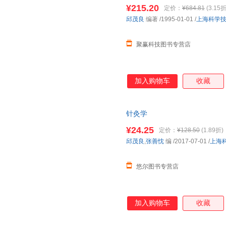
保证质量，此书为单本而非一套
防等.为中医学包括针灸学奠定
¥215.20
定价：
¥684.81
(3.15折
被称为针灸学理论的核心。在中
邱茂良
编著
/1995-01-01
/
上海科学
善了针灸学的临床辨证归经、循
学说是指
聚赢科技图书专营店
加入购物车
收藏
针灸学
¥24.25
定价：
¥128.50
(1.89折)
邱茂良
,
张善忱
编
/2017-07-01
/
上海
悠尔图书专营店
加入购物车
收藏