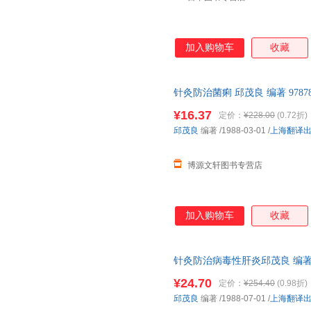
加入购物车
收藏
针灸防治菌痢 邱茂良 编著 9787
优质售后，支持7天无理由退换
¥16.37
定价：
¥228.00
(0.72折)
邱茂良
编著
/1988-03-01
/
上海翻译
博源文轩图书专营店
加入购物车
收藏
针灸防治病毒性肝炎邱茂良 编著上海
书，保证质量，此书为单本而非
¥24.70
定价：
¥254.40
(0.98折)
邱茂良
编著
/1988-07-01
/
上海翻译