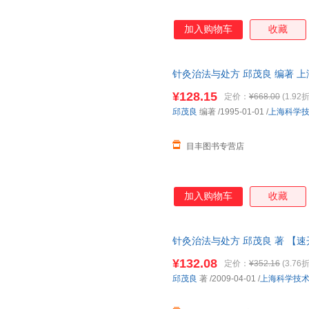
加入购物车
收藏
针灸治法与处方 邱茂良 编著 
书为单本而非一套，电子发票。
¥128.15
定价：
¥668.00
(1.92折
邱茂良
编著
/1995-01-01
/
上海科学
目丰图书专营店
加入购物车
收藏
针灸治法与处方 邱茂良 著 【
¥132.08
定价：
¥352.16
(3.76折
邱茂良
著
/2009-04-01
/
上海科学技