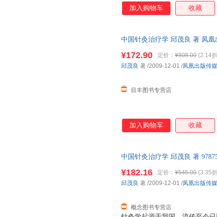
配穴等外，着重论述针灸治疗大
加入购物车
收藏
血……减肥、美容等20法，引
础；各论则分六淫病、痰饮病、
生理、病理及辨证方法，后以证
中国针灸治疗学 邱茂良 著 凤
力求理、法、方、穴之完整性，
书，保证质量，此书为单本而非
方》可供中西医高等院校针灸、
¥172.90
定价：
¥808.00
(2.14折
参考应用。
邱茂良
著
/2009-12-01
/
凤凰出版传
目丰图书专营店
加入购物车
收藏
中国针灸治疗学 邱茂良 著 9787
术出版社 【速开发票，优质售
¥182.16
定价：
¥545.00
(3.35折
邱茂良
著
/2009-12-01
/
凤凰出版传
概念图书专营店
针灸学起源于我国，流传至今已数