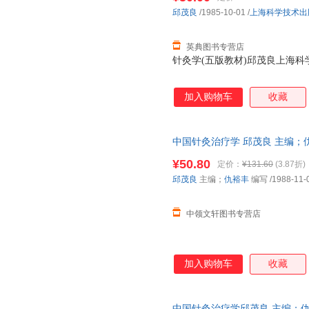
邱茂良
/1985-10-01
/
上海科学技术出
英典图书专营店
针灸学(五版教材)邱茂良上海科学技术
加入购物车
收藏
中国针灸治疗学 邱茂良 主编；
票，此书为单本而非一套，支持
¥50.80
定价：
¥131.60
(3.87折)
邱茂良
主编；
仇裕丰
编写
/1988-11-
中领文轩图书专营店
加入购物车
收藏
中国针灸治疗学邱茂良 主编；