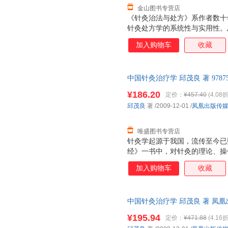
金山图书专营店
《针灸治法与处方》系作者数十
针灸处方学的系统性与实用性。
配穴等外，着重论述针灸治疗大
加入购物车
收藏
血……减肥、美容等20法，引
础；各论则分六淫病、痰饮病、
生理、病理及辨证方法，后以证
中国针灸治疗学 邱茂良 著 9787
力求理、法、方、穴之完整性，
术出版社 【速开发票，优质售
方》可供中西医高等院校针灸、
¥186.20
定价：
¥457.40
(4.08折
参考应用。
邱茂良
著
/2009-12-01
/
凤凰出版传
唯盛图书专营店
针灸学起源于我国，流传至今已数
经》一书中，对针灸的理论、操
奠定了基础。随着社会的发展、
加入购物车
收藏
理论和临床上都得到了不断的丰
热，使这门古老医学变为新兴的
生保健事业中越来越显示出优越
中国针灸治疗学 邱茂良 著 凤
络、精神、气血等为主要内容.
9787534567865
防等.为中医学包括针灸学奠定
¥195.94
定价：
¥471.88
(4.16折
故被称为针灸学理论的核心。在