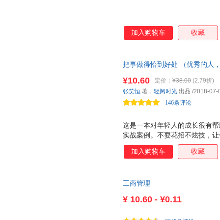
加入购物车
收藏
把事做得恰到好处 （优秀的人
有效的社交能力！高情商的人做
¥10.60
定价：
¥38.00
(2.79折)
别人觉得和他在一起特别舒服！
张笑恒
著，
轻阅时光
出品
/2018-07-
146条评论
这是一本对年轻人的成长很有帮
实战案例。不耍花招不炫技，让
阿谀奉承、拍马屁，而是要说话
加入购物车
收藏
伤害，该做的事做得得体，不该
别舒服！
工商管理
¥
10.60 - ¥0.11