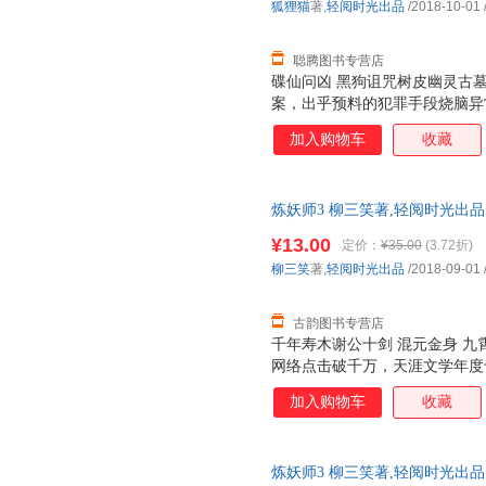
狐狸猫
著,
轻阅时光出品
/2018-10-01
聪腾图书专营店
碟仙问凶 黑狗诅咒树皮幽灵古
案，出乎预料的犯罪手段烧脑异
破疑难积案
加入购物车
收藏
炼妖师3 柳三笑著,轻阅时光出
货，物流便捷，下单秒杀，欢迎
¥13.00
定价：
¥35.00
(3.72折)
柳三笑
著,
轻阅时光出品
/2018-09-01
古韵图书专营店
千年寿木谢公十剑 混元金身 九霄
网络点击破千万，天涯文学年度
四起混元心到底有几颗？里面到
加入购物车
收藏
门，究竟各自怀有多少不可告人
炼妖师3 柳三笑著,轻阅时光出