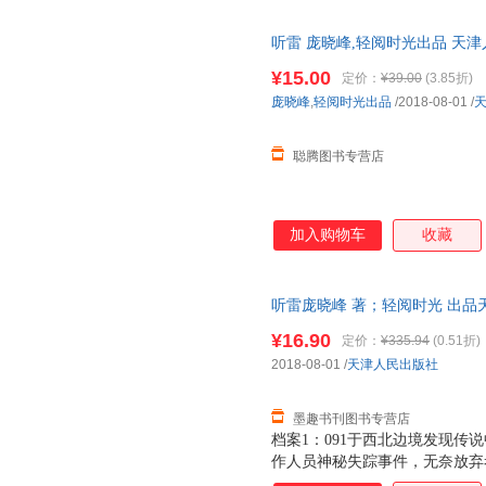
听雷 庞晓峰,轻阅时光出品 天
货，物流便捷，下单秒杀，欢迎
¥15.00
定价：
¥39.00
(3.85折)
庞晓峰
,
轻阅时光出品
/2018-08-01
/
聪腾图书专营店
加入购物车
收藏
听雷庞晓峰 著；轻阅时光 出品天津
证质量，此书为单本而非一套，
¥16.90
定价：
¥335.94
(0.51折)
2018-08-01
/
天津人民出版社
墨趣书刊图书专营店
档案1：091于西北边境发现传
作人员神秘失踪事件，无奈放弃考
候48天个日夜，终于成功拍摄