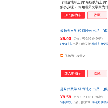
你知道地球上的*短航线与上的
解多少呢？ 你知道天文学家为
什么不会掉到太阳上去呢？ …
加入购物车
收藏
本内容和*基本现象，但对于我
另一种与众不同的方式阐述了出
的计算过程，并尽量用简单的数
趣味天文学 轻阅时光 出品；[俄
松地迈进天文学的大门。 总之
育出版社 正版旧书，保证质量
艰深的理论，或是那些专业、复
¥5.00
定价：
¥90.00
(0.56折)
已有天文学知识，又在快乐的方
轻阅时光
出品；[俄罗斯]
雅科夫·伊西
飞扬图书专营店
加入购物车
收藏
趣味代数学 轻阅时光 出品；[俄
育出版社 【速开发票，优质售
¥8.58
定价：
¥51.84
(1.66折)
轻阅时光
出品；[俄罗斯]
雅科夫·伊西