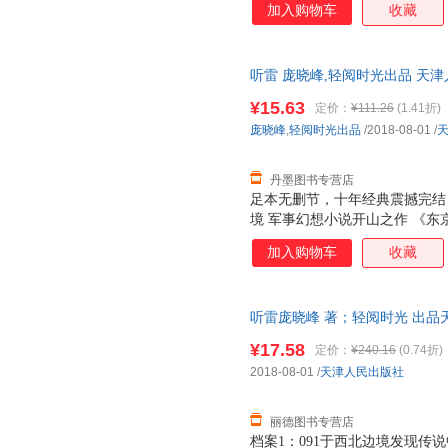
加入购物车
收藏
本； 档案3：091于某地发现
历，且与史实丝毫不相差； 档案
档案5：091前往汉右军事禁区，
听雷 庞晓峰,轻阅时光出品 天津人民出
而又神秘的部队，专门负责各种
索。 麒麟山为什么会出现昆虫
¥15.63
定价：
¥111.26
(1.41折)
中的神仙岛为什么会有奇特的生
庞晓峰
,
轻阅时光出品
/2018-08-01
/
死如归的热血青年，数次深入神
类文明的终极奥义。
丹墨图书专营店
足本无删节，十年经典震撼完结
境 军事幻想小说开山之作 《东
述从未公开的绝密大案 推荐阅
加入购物车
收藏
惊魂记系列：《中国异闻录》系
听雷庞晓峰 著；轻阅时光 出品天津
证质量，此书为单本而非一套，
¥17.58
定价：
¥240.16
(0.74折)
2018-08-01
/
天津人民出版社
丽德图书专营店
档案1：091于西北边境发现传