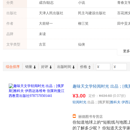
分类
成功/励志
小说
青春文
文学
科普读物
艺术
出版社
天津人民出版社
民主与建设出版社
百花洲
法律
社会科学
古籍
江西美术出版社
吉林文史出版社
九州出
作者
大前研一
柳三笑
田中贡
考试
心理学
中国画报出版社
人民日报出版社
武汉大
王楠
老舍
张笑恒
品牌
未读
林清玄
赵伟
浅田次
文学类型
古言
仙侠
王小圈
米粒
景天
更多
易小宛
桐木
汤木
钱钟书
张鸣
月关
综合排序
销量
好评
出版时间
价格
-
徐志摩
雾满拦江
吴晗
沈善书
慕容素衣
刘杨
趣味天文学轻阅时光 出品；[俄
李少聪
金庸
芥沫
育出版社9787570501441
¥3.00
定价：
¥434.60
(0.07折)
大象公会
陈映真
毕啸南
发票！
轻阅时光
出品；[俄罗斯]
雅科夫·伊西
丽德图书专营店
你知道地球上的*短航线与地图
的了解多少呢？ 你知道天文学