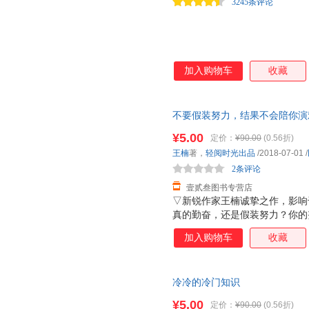
3245条评论
加入购物车
收藏
不要假装努力，结果不会陪你演
为单本而非一套，电子发票！
¥5.00
定价：
¥90.00
(0.56折)
王楠
著，
轻阅时光出品
/2018-07-01
/
2条评论
壹贰叁图书专营店
▽新锐作家王楠诚挚之作，影响
真的勤奋，还是假装努力？你的
你徒劳无功。▽数十篇关于梦想
加入购物车
收藏
拼的不是付出多少，也不是时间
力，因为结果会将你“打回原形
是一本适合处于迷茫中年轻人阅
冷冷的冷门知识
坚强，愿你永远无畏将来，给自
¥5.00
定价：
¥90.00
(0.56折)