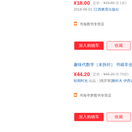
¥18.00
定价：
¥19.80
(9.1折)
中的神仙岛为什么会有奇特的生
2018-06-01
/
江西教育出版社
死如归的热血青年，数次深入神
类文明的终极奥义。
书海图书专营店
加入购物车
收藏
趣味代数学［未拆封］ 书籍非全
¥44.20
定价：
¥45.20
(9.78折)
轻阅时光
出品；[俄罗斯]
雅科夫·伊西
书海寻梦图书专营店
加入购物车
收藏