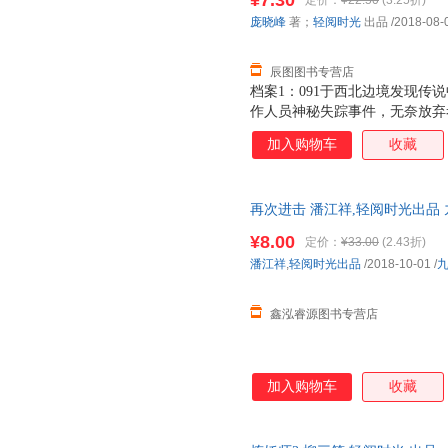
¥7.30
定价：
¥22.50
(3.25折)
庞晓峰
著；
轻阅时光
出品
/2018-08-
辰图图书专营店
档案1：091于西北边境发现传
作人员神秘失踪事件，无奈放弃考
候48天个日夜，终于成功拍摄
加入购物车
收藏
本； 档案3：091于某地发现
历，且与史实丝毫不相差； 档案
档案5：091前往汉右军事禁区，
再次进击 潘江祥,轻阅时光出品
而又神秘的部队，专门负责各种
便捷，下单秒杀，欢迎选购！
索。 麒麟山为什么会出现昆虫
¥8.00
定价：
¥33.00
(2.43折)
中的神仙岛为什么会有奇特的生
潘江祥
,
轻阅时光出品
/2018-10-01
/
死如归的热血青年，数次深入神
类文明的终极奥义。
鑫泓睿源图书专营店
加入购物车
收藏