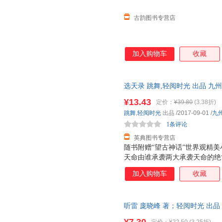
古韵图书专营店
加入购物车
收藏
选天录 跳舞,轻阅时光 出品 九州出版社
¥13.43
定价：
¥39.80
(3.38折)
跳舞
,
轻阅时光
出品
/2017-09-01
/
九
1条评论
英典图书专营店
随书附赠“望古神话”世界观精
天命由谁承袭两大承袭天命的绝
开启轮回之战回归华夏民族精神
加入购物车
收藏
界重构神话、重演历史、重现英雄
作来袭网络白金级大神跳舞全新
使奥斯卡联合打造随书附赠“望
听雷 庞晓峰 著；轻阅时光 出品 9
全方位推出2017年超级IP打造
票，优质售后，支持7天无理由