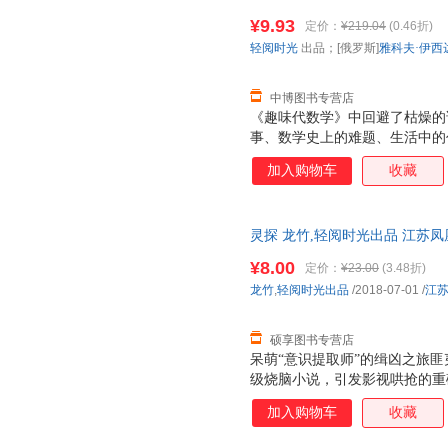
9787570501403 江西教
易为接受的方式表现出来的。
¥9.93
定价：
¥219.04
(0.46折)
换】
轻阅时光
出品；[俄罗斯]
雅科夫·伊西
中博图书专营店
《趣味代数学》中回避了枯燥的
事、数学史上的难题、生活中的
的就是为了培养起青少年们对代
加入购物车
收藏
老师，当我们对一门学科发生兴
它——这样一本充满趣味性的代
了。 此外，从内容上来说，作
灵探 龙竹,轻阅时光出品 江苏
涉及了多种运算方法，也涉及到
货，物流便捷，下单秒杀，欢迎
易为接受的方式表现出来的。
¥8.00
定价：
¥23.00
(3.48折)
龙竹
,
轻阅时光出品
/2018-07-01
/
江
硕享图书专营店
呆萌“意识提取师”的缉凶之旅
级烧脑小说，引发影视哄抢的重
间》带你触摸人类大脑意识的终
加入购物车
收藏