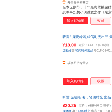
丹墨图书专营店
足本无删节，十年经典震撼完结
恋军事幻想小说诚意之作《东京
从未公开的绝密大案推荐阅读：
加入购物车
收藏
魂记系列：《中国异闻录》系列
听雷2 庞晓峰著,轻阅时光出品
物流便捷，下单秒杀，欢迎选购
¥18.00
定价：
¥43.37
(4.16折)
庞晓峰
著,
轻阅时光出品
/2018-08-01
硕享图书专营店
加入购物车
收藏
听雷 庞晓峰 著；轻阅时光 出品 9
票，优质售后，支持7天无理由
¥20.25
定价：
¥228.50
(0.89折)
庞晓峰
著；
轻阅时光
出品
/2018-08-