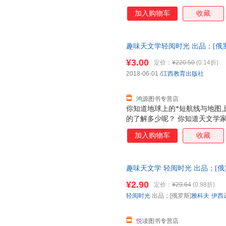
球为什么不会掉到太阳上去呢？
加入购物车
收藏
*基本内容和*基本现象，但对
象用另一种与众不同的方式阐述
基本的计算过程，并尽量用简单
趣味天文学轻阅时光 出品；[俄
少年们轻松地迈进天文学的大门
育出版社9787570501441
天文学中艰深的理论，或是那些
¥3.00
定价：
¥220.50
(0.14折)
发票！
觉中巩固已有天文学知识，又在
2018-06-01
/
江西教育出版社
鸿源图书专营店
你知道地球上的*短航线与地图
的了解多少呢？ 你知道天文学
球为什么不会掉到太阳上去呢？
加入购物车
收藏
*基本内容和*基本现象，但对
象用另一种与众不同的方式阐述
基本的计算过程，并尽量用简单
趣味天文学 轻阅时光 出品；[俄
少年们轻松地迈进天文学的大门
育出版社 【速开发票，优质售
天文学中艰深的理论，或是那些
¥2.90
定价：
¥29.64
(0.98折)
觉中巩固已有天文学知识，又在
轻阅时光
出品；[俄罗斯]
雅科夫·伊西
悦读图书专营店