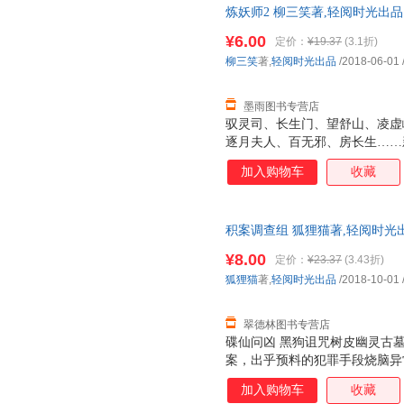
炼妖师2 柳三笑著,轻阅时光出
发货，物流便捷，下单秒杀，欢
¥6.00
定价：
¥19.37
(3.1折)
柳三笑
著,
轻阅时光出品
/2018-06-01
墨雨图书专营店
驭灵司、长生门、望舒山、凌虚
逐月夫人、百无邪、房长生……
兽 五色灵符 千叶金蝉 灵根巨
加入购物车
收藏
击破千万，天涯文学年度十大作
积案调查组 狐狸猫著,轻阅时光
国三仓发货，物流便捷，下单秒
¥8.00
定价：
¥23.37
(3.43折)
狐狸猫
著,
轻阅时光出品
/2018-10-01
翠德林图书专营店
碟仙问凶 黑狗诅咒树皮幽灵古
案，出乎预料的犯罪手段烧脑异
破疑难积案
加入购物车
收藏