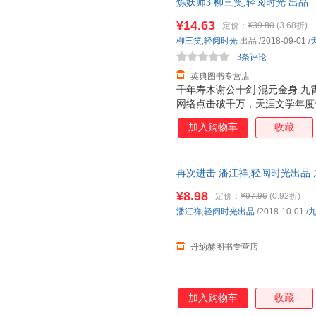
炼妖师3 柳三笑,轻阅时光 出品
¥14.63
定价：
¥39.80
(3.68折)
柳三笑
,
轻阅时光
出品
/2018-09-01
/
3条评论
英典图书专营店
千年寿木谢公十剑 混元金身 九霄
网络点击破千万，天涯文学年度
四起混元心到底有几颗？里面到
加入购物车
收藏
门，究竟各自怀有多少不可告人
再次进击 潘江祥,轻阅时光出品 九州
开发票，满额减】
¥8.98
定价：
¥97.96
(0.92折)
潘江祥
,
轻阅时光出品
/2018-10-01
/
丹纳赫图书专营店
加入购物车
收藏