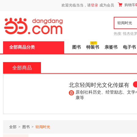
新
购物车
欢迎光临当当，请
登录
成为会员
窗
口
打
开
无
障
热搜:
怪杰佐
碍
谎
吾辈如神
说
全部商品分类
图书
特装书
亲签书
电子书
明
页
面,
按
全部商品
Ctrl
加
波
北京轻阅时光文化传媒有
浪
键
限公司
原创社科历史、经管励志、文学
打
康等
开
导
¥7.20
¥26.30
¥35.00
盲
模
式
全部
>
图书
>
轻阅时光