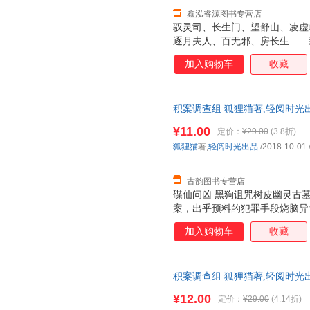
鑫泓睿源图书专营店
驭灵司、长生门、望舒山、凌虚
逐月夫人、百无邪、房长生……
兽 五色灵符 千叶金蝉 灵根巨
加入购物车
收藏
击破千万，天涯文学年度十大作
积案调查组 狐狸猫著,轻阅时光
三仓发货，物流便捷，下单秒杀
¥11.00
定价：
¥29.00
(3.8折)
狐狸猫
著,
轻阅时光出品
/2018-10-01
古韵图书专营店
碟仙问凶 黑狗诅咒树皮幽灵古
案，出乎预料的犯罪手段烧脑异
破疑难积案
加入购物车
收藏
积案调查组 狐狸猫著,轻阅时光
全国三仓发货，物流便捷，下单
¥12.00
定价：
¥29.00
(4.14折)