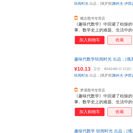
轻阅时光
出品；[俄罗斯]
雅科夫·伊西
概念图书专营店
《趣味代数学》中回避了枯燥的
事、数学史上的难题、生活中的
的就是为了培养起青少年们对代
加入购物车
收藏
老师，当我们对一门学科发生兴
它——这样一本充满趣味性的代
了。 此外，从内容上来说，作
趣味代数学轻阅时光 出品；[俄
涉及了多种运算方法，也涉及到
育出版社9787570501403
易为接受的方式表现出来的。
¥10.13
定价：
¥242.60
(0.42折)
发票！
轻阅时光
出品；[俄罗斯]
雅科夫·伊西
梦溪图书专营店
《趣味代数学》中回避了枯燥的
事、数学史上的难题、生活中的
的就是为了培养起青少年们对代
加入购物车
收藏
老师，当我们对一门学科发生兴
它——这样一本充满趣味性的代
了。 此外，从内容上来说，作
趣味代数学 轻阅时光 出品；[俄
涉及了多种运算方法，也涉及到