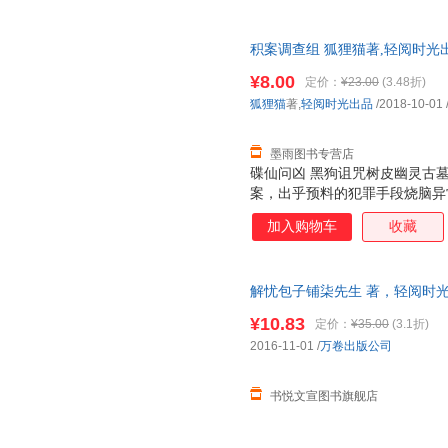
积案调查组 狐狸猫著,轻阅时光
国三仓发货，物流便捷，下单秒
¥8.00
定价：
¥23.00
(3.48折)
狐狸猫
著,
轻阅时光出品
/2018-10-01
墨雨图书专营店
碟仙问凶 黑狗诅咒树皮幽灵古
案，出乎预料的犯罪手段烧脑异
破疑难积案
加入购物车
收藏
解忧包子铺柒先生 著，轻阅时光
有库房,消毒发货,品质保障.套装
¥10.83
定价：
¥35.00
(3.1折)
2016-11-01
/
万卷出版公司
书悦文宣图书旗舰店