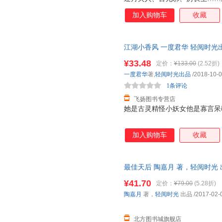
兽 五色灵符 千叶金蝉 灵根巨
加入购物车
收藏
击破千万，天涯文学年度十大作
江湖小香风 一度君华 轻阅时光
书，保证质量，此书为单本而非
¥33.48
定价：
¥133.00
(2.52折)
一度君华
著,
轻阅时光出品
/2018-10-
1条评论
飞扬图书专营店
她是古灵精怪小妖女他是寡言呆
加入购物车
收藏
最佳天后 陶嘉月 著，轻阅时光
¥41.70
定价：
¥79.00
(5.28折)
陶嘉月
著，
轻阅时光
出品
/2017-02-
北方图书城旗舰店