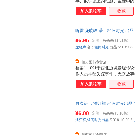
事、数学史上的难题、生活中的
的就是为了培养起青少年们对代
加入购物车
收藏
老师，当我们对一门学科发生兴
它——这样一本充满趣味性的代
了。 此外，从内容上来说，作
听雷 庞晓峰 著；轻阅时光 出
涉及了多种运算方法，也涉及到
持7天无理由退换】
易为接受的方式表现出来的。
¥6.96
定价：
¥53.30
(1.31折)
庞晓峰
著；
轻阅时光
出品
/2018-08-
佰拓图书专营店
档案1：091于西北边境发现传
作人员神秘失踪事件，无奈放弃考
候48天个日夜，终于成功拍摄
加入购物车
收藏
本； 档案3：091于某地发现
历，且与史实丝毫不相差； 档案
档案5：091前往汉右军事禁区，
再次进击 潘江祥,轻阅时光出品
而又神秘的部队，专门负责各种
捷，下单秒杀，欢迎选购！
索。 麒麟山为什么会出现昆虫
¥6.00
定价：
¥19.00
(3.16折)
中的神仙岛为什么会有奇特的生
潘江祥
,
轻阅时光出品
/2018-10-01
/
死如归的热血青年，数次深入神
类文明的终极奥义。