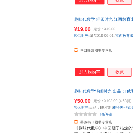
加入购物车
收藏
趣味代数学 轻阅时光 江西教育出版社 
¥19.00
定价：
¥19.00
轻阅时光
编
/2018-06-01
/
江西教育
营口旺京图书专营店
加入购物车
收藏
趣味代数学轻阅时光 出品；[俄
育出版社9787570501403
¥50.00
定价：
¥108.00
(4.63折)
发票！
轻阅时光
出品；[俄罗斯]
雅科夫·伊西
1条评论
墨趣书刊图书专营店
《趣味代数学》中回避了枯燥的