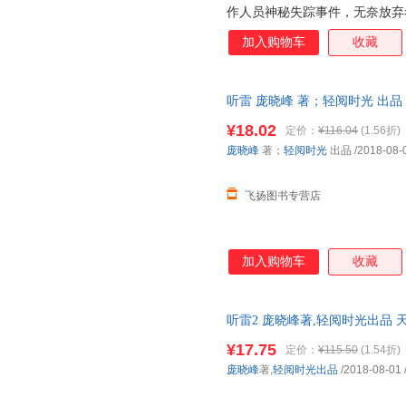
作人员神秘失踪事件，无奈放弃考
候48天个日夜，终于成功拍摄
加入购物车
收藏
本； 档案3：091于某地发现
历，且与史实丝毫不相差； 档案
档案5：091前往汉右军事禁区，
听雷 庞晓峰 著；轻阅时光 出
而又神秘的部队，专门负责各种
为单本而非一套，电子发票！
索。 麒麟山为什么会出现昆虫
¥18.02
定价：
¥116.04
(1.56折)
中的神仙岛为什么会有奇特的生
庞晓峰
著；
轻阅时光
出品
/2018-08-
死如归的热血青年，数次深入神
类文明的终极奥义。
飞扬图书专营店
加入购物车
收藏
听雷2 庞晓峰著,轻阅时光出品 天津人
¥17.75
定价：
¥115.50
(1.54折)
庞晓峰
著,
轻阅时光出品
/2018-08-01