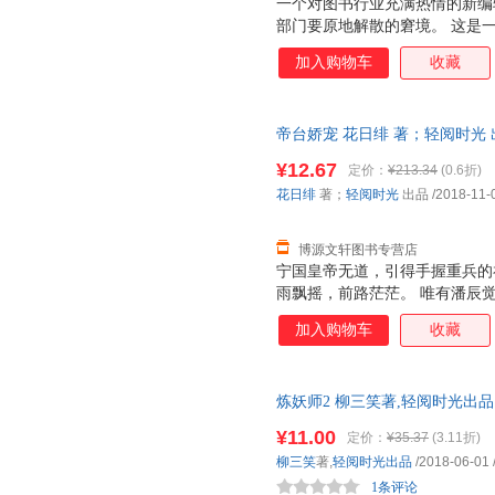
一个对图书行业充满热情的新编
部门要原地解散的窘境。 这是
混日子的老员工，有想上位的野
加入购物车
收藏
却又重新回归出版行业的上司。
令状不达任务就解散的困境下，
各自努力着。 一个筑梦的故事
帝台娇宠 花日绯 著；轻阅时光 出品
难的一年。 这也许是她在图书
票，优质售后，支持7天无理由
都隐藏着无数故事或者事故。 
¥12.67
定价：
¥213.34
(0.6折)
来自四面八方，被迫集结在一起
花日绯
著；
轻阅时光
出品
/2018-11-
博源文轩图书专营店
宁国皇帝无道，引得手握重兵的
雨飘摇，前路茫茫。 唯有潘辰
祸国殃民的路子，还不如另立新
加入购物车
收藏
如物件般被打包好，送进皇宫，
宁国皇帝，你为什么要这么痛快
的鬼马庶女 一场鱼与水的相遇
炼妖师2 柳三笑著,轻阅时光出
货，物流便捷，下单秒杀，欢迎
¥11.00
定价：
¥35.37
(3.11折)
柳三笑
著,
轻阅时光出品
/2018-06-01
1条评论