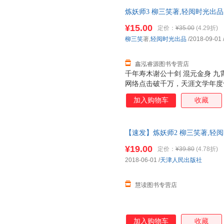
炼妖师3 柳三笑著,轻阅时光出
货，物流便捷，下单秒杀，欢迎
¥15.00
定价：
¥35.00
(4.29折)
柳三笑
著,
轻阅时光出品
/2018-09-01
鑫泓睿源图书专营店
千年寿木谢公十剑 混元金身 九霄
网络点击破千万，天涯文学年度
四起混元心到底有几颗？里面到
加入购物车
收藏
门，究竟各自怀有多少不可告人
【速发】炼妖师2 柳三笑著,轻阅时光
开发票，正版现货，支持7天无
¥19.00
定价：
¥39.80
(4.78折)
2018-06-01
/
天津人民出版社
慧读图书专营店
加入购物车
收藏