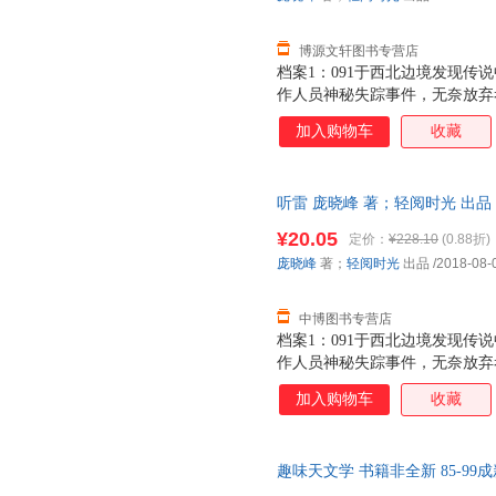
博源文轩图书专营店
档案1：091于西北边境发现传
作人员神秘失踪事件，无奈放弃考
候48天个日夜，终于成功拍摄
加入购物车
收藏
本； 档案3：091于某地发现
历，且与史实丝毫不相差； 档案
档案5：091前往汉右军事禁区，
听雷 庞晓峰 著；轻阅时光 出品 9
而又神秘的部队，专门负责各种
票，优质售后，支持7天无理由
索。 麒麟山为什么会出现昆虫
¥20.05
定价：
¥228.10
(0.88折)
中的神仙岛为什么会有奇特的生
庞晓峰
著；
轻阅时光
出品
/2018-08-
死如归的热血青年，数次深入神
类文明的终极奥义。
中博图书专营店
档案1：091于西北边境发现传
作人员神秘失踪事件，无奈放弃考
候48天个日夜，终于成功拍摄
加入购物车
收藏
本； 档案3：091于某地发现
历，且与史实丝毫不相差； 档案
档案5：091前往汉右军事禁区，
趣味天文学 书籍非全新 85-9
而又神秘的部队，专门负责各种
索。 麒麟山为什么会出现昆虫