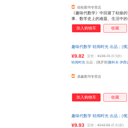
佰拓图书专营店
《趣味代数学》中回避了枯燥的
事、数学史上的难题、生活中的
的就是为了培养起青少年们对代
加入购物车
收藏
老师，当我们对一门学科发生兴
它——这样一本充满趣味性的代
了。 此外，从内容上来说，作
趣味代数学 轻阅时光 出品；[俄
涉及了多种运算方法，也涉及到
育出版社 正版旧书，保证质量
易为接受的方式表现出来的。
¥9.82
定价：
¥198.70
(0.5折)
轻阅时光
出品；[俄罗斯]
雅科夫·伊西
鼎鑫图书专营店
加入购物车
收藏
趣味代数学 轻阅时光 出品；[俄
9787570501403 江西教
¥9.93
定价：
¥243.56
(0.41折)
换】