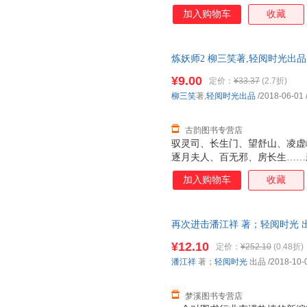
加入购物车
收藏
炼妖师2 柳三笑著,轻阅时光出
货，物流便捷，下单秒杀，欢迎
¥9.00
定价：
¥33.37
(2.7折)
柳三笑
著,
轻阅时光出品
/2018-06-01
古韵图书专营店
驭灵司、长生门、望舒山、凌虚
逐月夫人、百无邪、房长生……
兽 五色灵符 千叶金蝉 灵根巨
加入购物车
收藏
击破千万，天涯文学年度十大作
再次进击潘江祥 著；轻阅时光 出品
证质量，此书为单本而非一套，
¥12.10
定价：
¥252.10
(0.48折)
潘江祥
著；
轻阅时光
出品
/2018-10-
梦溪图书专营店