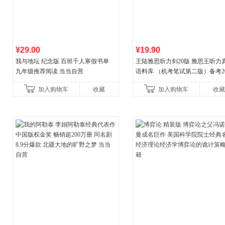
¥29.00
¥19.90
我与地坛 纪念版 百班千人寒假书单
王陆雅思听力剑20版 雅思王听力
九年级推荐阅读 当当自营
语料库 （机考笔试第二版）备考20
年新版领跑雅思听力IELTS听力
加入购物车
收藏
加入购物车
收藏
新增在