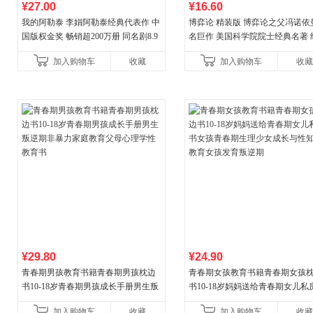
¥27.00
¥16.60
我的阿勒泰 李娟阿勒泰经典代表作 中
博弈论 精装版 博弈论之父冯诺依
国版权金奖 畅销超200万册 同名剧8.9
名巨作 美国科学院院士经典名著 
分爆款 北疆大地的旷野之梦 当当自营
理论经济学博弈论的诡计策略书
加入购物车
收藏
加入购物车
收藏
¥29.80
¥24.90
青春期男孩教育书籍青春期男孩枕边
青春期女孩教育书籍青春期女孩
书10-18岁青春期男孩成长手册男生叛
书10-18岁妈妈送给青春期女儿私
逆期非暴力家庭教育父母心理学性教
女孩青春期生理少女成长与性知
加入购物车
收藏
加入购物车
收藏