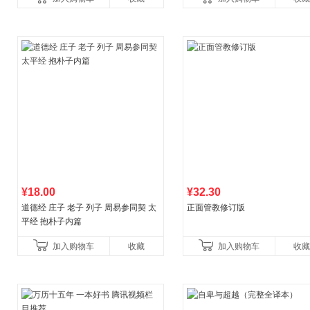
育书
育女孩发育叛逆期
¥18.00
¥32.30
道德经 庄子 老子 列子 周易参同契 太
正面管教修订版
平经 抱朴子内篇
加入购物车
收藏
加入购物车
收藏