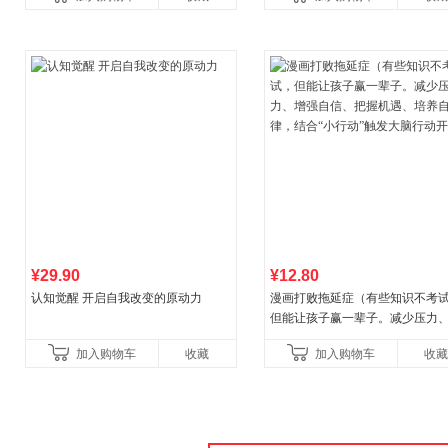
¥29.90
¥12.80
认知觉醒 开启自我改变的原动力
漫画打败拖延症（有些知识不考
但能让孩子赢一辈子。减少压力
强自信、把握机遇、培养自律，
加入购物车
收藏
加入购物车
收藏
合“小行动”触发大脑行动开