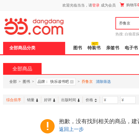
新
购物车
欢迎光临当当，请
登录
成为会员
窗
口
打
开
无
障
热搜:
白狼星
碍
师3
重建秦
说
全部商品分类
图书
特装书
亲签书
电子书
明
页
面,
按
全部商品
Ctrl
加
波
全部
>
图书
>
品牌：
快乐读书吧
>
乔鲁京
清除筛选
浪
键
打
综合排序
销量
好评
出版时间
价格
-
开
导
盲
模
抱歉，没有找到相关的商品，建
式
返回上一步