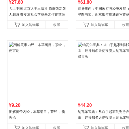
¥27.60
¥61.80
乡土中国 北京大学出版社 原著版新版
置身事内：中国政府与经济发展
无删减 费孝通社会学奠基之作传世经
津图书奖、新京报年度通识写作
典 入选中小学生阅读指导书目 当当自
作品，罗永浩、罗振宇、何帆、
加入购物车
收藏
加入购物车
收藏
营
菘、张军、周黎安、王烁联
¥9.20
¥44.20
图解黄帝内经，本草纲目，茶经 ，伤
纳瓦尔宝典：从白手起家到财务
害论
由，硅谷知名天使投资人纳瓦尔
箴言录
加入购物车
收藏
加入购物车
收藏