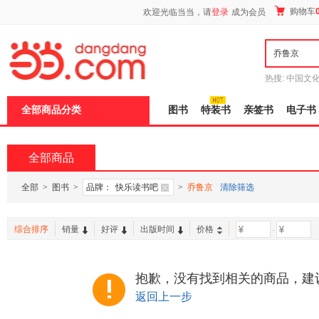
新
购物车
欢迎光临当当，请
登录
成为会员
窗
口
打
开
无
障
热搜:
中国文
碍
者从不说谎
说
全部商品分类
图书
特装书
亲签书
电子书
明
页
面,
按
全部商品
Ctrl
加
波
全部
>
图书
>
品牌：
快乐读书吧
>
乔鲁京
清除筛选
浪
键
打
综合排序
销量
好评
出版时间
价格
-
开
导
盲
模
抱歉，没有找到相关的商品，建
式
返回上一步