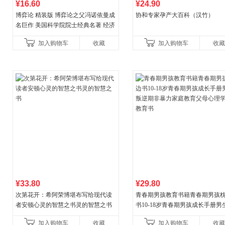
¥16.60
¥24.90
博弈论 精装版 博弈论之父冯诺依曼成
协和专家孕产大百科（汉竹）
名巨作 美国科学院院士经典名著 经济
理论经济学博弈论的诡计策略书籍
加入购物车
收藏
加入购物车
收藏
¥33.80
¥29.80
次第花开：希阿荣博堪布写给现代读
青春期男孩教育书籍青春期男孩
者安顿心灵的智慧之书灵的智慧之书
书10-18岁青春期男孩成长手册男
逆期非暴力家庭教育父母心理学
加入购物车
收藏
加入购物车
收藏