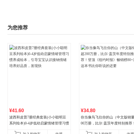
为您推荐
¥41.60
¥34.80
波西和皮普7册经典套装(小小聪明豆
你当像鸟飞往你的山（中文版销量
系列绘本)0-4岁低幼启蒙情绪管理习惯
00万册，比尔·盖茨年度特别推荐
养成绘本，引导宝宝认识接纳情绪培
顶《纽约时报》畅销榜80+周，这