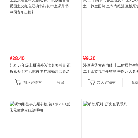
¥38.40
¥9.20
红岩 八年级上册课外阅读名著书目 正
漫画讲透黄帝内经 十二时辰养生
版原著全本无删减 罗广斌杨益言著爱
二十四节气养生智慧 中医八大名
国主义红色经典书籍初中生课外书中
一养生图解 皇帝内经漫画版原版
加入购物车
收藏
加入购物车
收藏
国青年出版社