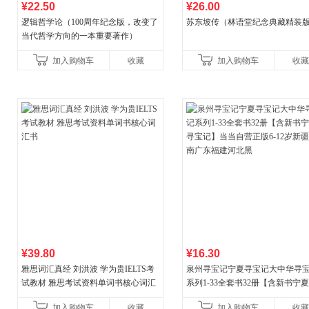
¥22.50
¥26.00
逻辑哲学论（100周年纪念版，改变了
苏东坡传（林语堂纪念典藏精装
当代哲学方向的一本重要著作）
加入购物车
收藏
加入购物车
收藏
¥39.80
¥16.30
雅思词汇真经 刘洪波 学为贵IELTS考
泉州寻宝记宁夏寻宝记大中华寻
试教材 雅思考试资料单词书核心词汇
系列1-33全套书32册【含新书宁
书
宝记】当当自营正版6-12岁新疆
加入购物车
收藏
加入购物车
收藏