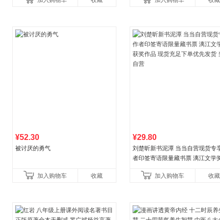
加入购物车
收藏
加入购物车
收藏
养好品质，发现快
比你听说的还要
¥52.30
¥29.80
被讨厌的勇气
刘楚昕新书泥潭 当当自营现货专
者印签寄语限量藏书票 漓江文学
奖作品 现货充足下单优先发货 当
加入购物车
收藏
加入购物车
收藏
营