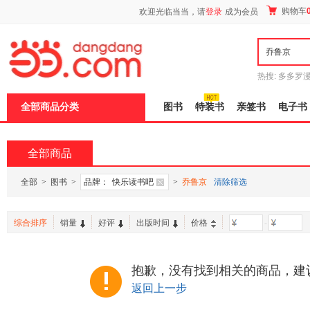
新
购物车
欢迎光临当当，请
登录
成为会员
窗
口
打
开
无
障
热搜:
多多罗
碍
传说
十日终
说
全部商品分类
图书
特装书
亲签书
电子书
明
页
面,
按
全部商品
Ctrl
加
波
全部
>
图书
>
品牌：
快乐读书吧
>
乔鲁京
清除筛选
浪
键
打
综合排序
销量
好评
出版时间
价格
-
开
导
盲
模
抱歉，没有找到相关的商品，建
式
返回上一步