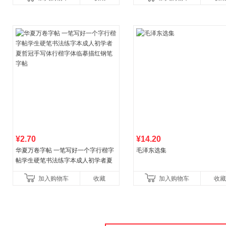
育书
¥2.70
¥14.20
华夏万卷字帖 一笔写好一个字行楷字
毛泽东选集
帖学生硬笔书法练字本成人初学者夏
哲冠手写体行楷字体临摹描红钢笔字
加入购物车
收藏
加入购物车
收藏
帖