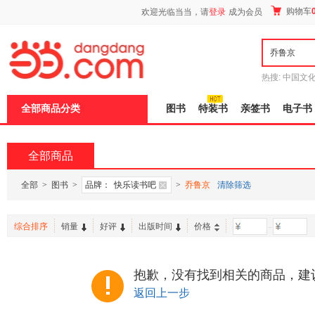
新
购物车
欢迎光临当当，请
登录
成为会员
窗
口
打
开
无
障
热搜:
中国文
碍
者从不说谎
说
全部商品分类
图书
特装书
亲签书
电子书
明
页
面,
按
全部商品
Ctrl
加
波
全部
>
图书
>
品牌：
快乐读书吧
>
乔鲁京
清除筛选
浪
键
打
综合排序
销量
好评
出版时间
价格
-
开
导
盲
模
抱歉，没有找到相关的商品，建
式
返回上一步