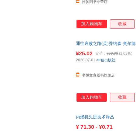
姝驰图书专营店
加入购物车
收藏
通往衰败之路(英)乔纳森·奥尔德
版微瑕,自有库房,消毒发货,品质
¥25.02
定价：
¥69.00
(3.63折)
2020-07-01
/
中信出版社
书悦文宣图书旗舰店
加入购物车
收藏
内燃机先进技术译丛
¥
71.30 - ¥0.71