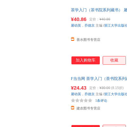
茶学入门（茶书院系列藏书） 屠
水图书 正版保真】 【本店支持
¥40.86
定价：
¥40.86
屠幼英
，
乔德京
主编
/
浙江大学出版
善水图书专营店
加入购物车
收藏
F当当网 茶学入门（茶书院系列
¥24.43
定价：
¥30.00
(8.15折)
屠幼英
，
乔德京
主编
/
浙江大学出版
1条评论
建农图书专营店