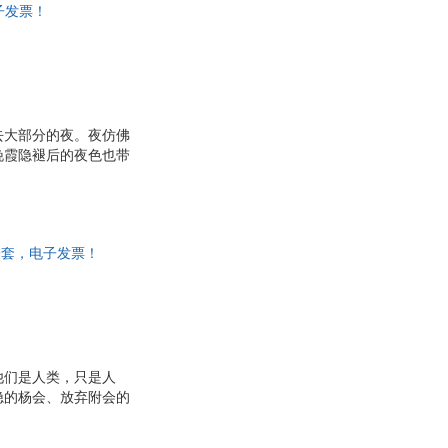
子发票！
去大部分的夜。夜仿佛
晚霞隐褪后的夜色也带
开始。这是七月下旬，
为这就是民国二十六年
非一套，电子发票！
他们是人类，只是人
隐的杨会、放弃附会的
的督促，替我挡了许多
国”、“还政于民”等