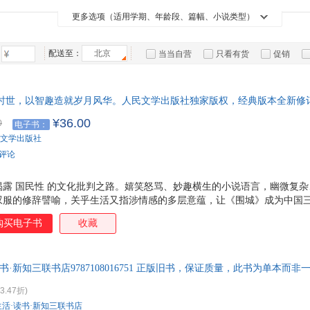
辽宁人民出版社
西苑出版社
中国广播影视出版社
中国
箱包皮
更多选项（适用学期、年龄段、篇幅、小说类型）
华东师范大学出版社
江西教育出版社
中南大学出版社
漓江
手表饰
运动户
配送至：
北京
当当自营
只看有货
促销
汽车用
特卖
预售
入驻商家
食品
手机通
难时世，以智趣造就岁月风华。人民文学出版社独家版权，经典版本全新修
数码影
¥36.00
0
电子书：
电脑办
文学出版社
大家电
条评论
家用电
揭露 国民性 的文化批判之路。嬉笑怒骂、妙趣横生的小说语言，幽微复
叹服的修辞譬喻，关乎生活又指涉情感的多层意蕴，让《围城》成为中国
当代小说史上不可跨越的翘楚之作。
购买电子书
收藏
书·新知三联书店9787108016751 正版旧书，保证质量，此书为单本而
3.47折)
生活·读书·新知三联书店