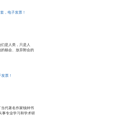
有脱手。随你怎样把作
非一套，电子发票！
他们是人类，只是人
隐的杨会、放弃附会的
的督促，替我挡了许多
国”、“还政于民”等
有脱手。随你怎样把作
子发票！
了当代著名作家钱钟书
从事专业学习和学术研