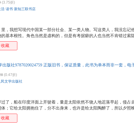
0
(3.75折)
生活·读书·新知三联书店
》里，我想写现代中国某一部分社会、某一类人物。写这类人，我没忘记
物的基本根性。角色当然是虚构的，但是有考据癖的人也当然不肯错过索
集：围城》整整写了两年。两年里忧世伤生，屡想中止。由于杨绛女士不断
收藏
锱铢积累地写完。照例这本书该献给她。不过，近来觉得献书也像“致身于
成的空花泡影，名说交付出去，其实只仿佛魔术家玩的飞刀，放手而并没
是作者自已的。大不了一本书，还不值得这样精巧地不老实，因此罢了。
出版社9787020024759 正版旧书，保证质量，此书为单本而非一套，电
28
(0.47折)
人民文学出版社
早过了，船在印度洋面上开驶着，量是太阳依然不饶人地迟落早起，侵占
明体；它给太阳拥抱住了，分不出身来，也许是给太阳陶醉了，所以夕照
，船舱里的睡人也一身腻汗地醒来，洗了澡赶到甲板上吹海风，又是一天
收藏
一年热的时候。在中国热得更比常年利害，事后大家都说是兵戈之象，因