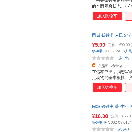
本书是钱钟书诸多著
的全面困窘状态。小
性思考。
加入购物车
围城 钱钟书 人民文学出版社
¥5.00
定价：
¥90.00
(
钱钟书
/2003-12-01
/
人民
1条评论
丹墨图书专营店
在这本书里，我想写
足动物的基本根性。
加入购物车
围城 钱钟书 著 生
¥16.00
定价：
¥66.0
钱钟书
著
/2002-05-01
/
1条评论