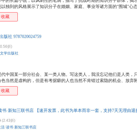
作中的长篇小说，以讽刺性的笔调，描写了抗战时期的知识分子群体，揭
说以独到的风格展示了知识分子在婚姻、家庭、事业等诸方面的“围城”心
收藏
 9787020024759
0.56折)
文学出版社
现代中国某一部分社会、某一类人物。写这类人，我没忘记他们是人类，
角色当然是虚构的，但是有考据癖的人也当然不肯错过索隐的机会、放弃
收藏
活·读书·新知三联书店 【速开发票，此书为单本而非一套，支持7天无理由退
0
(2.43折)
生活·读书·新知三联书店