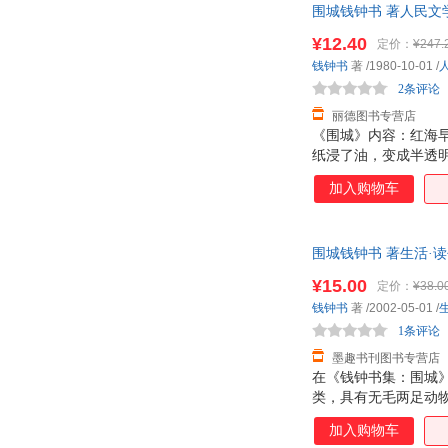
围城钱钟书 著人民文学
¥12.40
定价：
¥247.
钱钟书
著
/1980-10-01
/
2条评论
丽德图书专营店
《围城》内容：红海
纸浸了油，变成半透
着酡红。到红消醉醒
加入购物车
合中国旧历的三伏，
（一九三七年）。
围城钱钟书 著生活·读
¥15.00
定价：
¥38.0
钱钟书
著
/2002-05-01
/
1条评论
墨趣书刊图书专营店
在《钱钟书集：围城
类，具有无毛两足动
权利的。 《钱钟书
加入购物车
事，省出时间来，得以