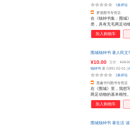
1条评论
梦溪图书专营店
在《钱钟书集：围城
类，具有无毛两足动
权利的。 《钱钟书
加入购物车
事，省出时间来，得以
等佳话，只是语言幻
品奉献给人，作品总
围城钱钟书 著人民文学
¥10.00
定价：
¥28.0
钱钟书
著
/1991-02-01
/
2条评论
墨趣书刊图书专营店
在《围城》里，我想
两足动物的基本根性
《围城》整整写了两
加入购物车
年三版，以后国内没有
它是禁书。
围城钱钟书 著生活·读