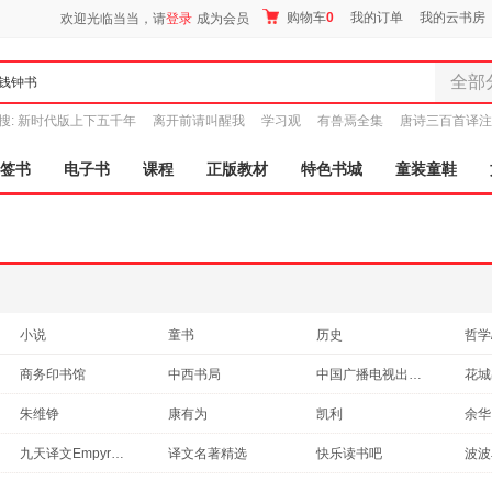
购物车
0
我的订单
我的云书房
欢迎光临当当，请
登录
成为会员
全部
全部分
搜:
新时代版上下五千年
离开前请叫醒我
学习观
有兽焉全集
唐诗三百首译注
尾品汇
图书
签书
电子书
课程
正版教材
特色书城
童装童鞋
电子书
音像
影视
时尚美
母婴用
玩具
小说
童书
历史
哲学
孕婴服
社会科学
传记
外语
法律
商务印书馆
中西书局
中国广播电视出版社
花城
童装童
成功/励志
教材
其他
文化
海峡文艺出版社
甘肃人民出版社
中国社会科学出版社
家居日
朱维铮
康有为
凯利
余华
艺术
休闲/爱好
医学
两性
家具装
人民教育出版社
中国华侨出版社
江西高校出版社
长江
吴敬梓
吴福辉
朱光潜
夏目
九天译文Empyrean Translation
译文名著精选
快乐读书吧
波波
育儿/早教
政治/军事
英文原版书
服装
农业
四川文艺出版社
人民出版社
上海古籍出版社
文化
乔纳森·斯威夫特
契诃夫
路遥
梁实
鞋