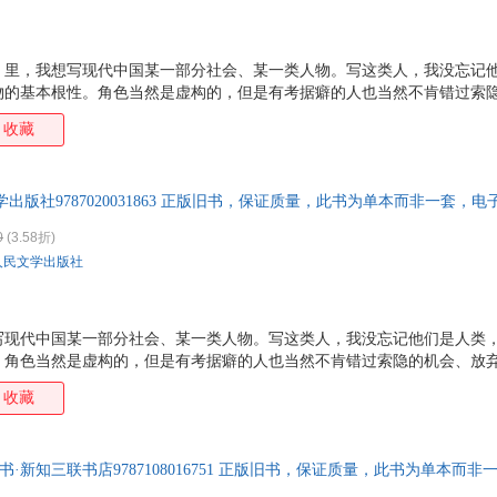
》里，我想写现代中国某一部分社会、某一类人物。写这类人，我没忘记
物的基本根性。角色当然是虚构的，但是有考据癖的人也当然不肯错过索
集：围城》整整写了两年。两年里忧世伤生，屡想中止。由于杨绛女士不断
收藏
锱铢积累地写完。照例这本书该献给她。不过，近来觉得献书也像“致身于
成的空花泡影，名说交付出去，其实只仿佛魔术家玩的飞刀，放手而并没
是作者自已的。大不了一本书，还不值得这样精巧地不老实，因此罢了。
出版社9787020031863 正版旧书，保证质量，此书为单本而非一套，电
0
(3.58折)
人民文学出版社
写现代中国某一部分社会、某一类人物。写这类人，我没忘记他们是人类
。角色当然是虚构的，但是有考据癖的人也当然不肯错过索隐的机会、放
年。两年里忧世伤生，屡想中止。《围城》一九四七年在上海初版，一九
收藏
重印过。偶然碰见它的新版，那都是香港的“盗印”本。没有看到台湾的“
书·新知三联书店9787108016751 正版旧书，保证质量，此书为单本而