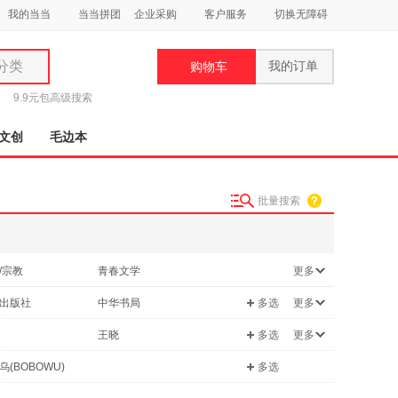
我的当当
当当拼团
企业采购
客户服务
切换无障碍
分类
我的订单
购物车
类
9.9元包
高级搜索
文创
毛边本
批量搜索
妆
品
/宗教
青春文学
更多
饰
古籍
出版社
中华书局
多选
更多
鞋
保健/养生
用
中国水利水电出版社
安徽师范大学出版社
王晓
多选
更多
关系
二手书
饰
文艺出版社
南海出版公司
漱石
夏洛蒂·勃朗特
乌(BOBOWU)
多选
/林业
艺术出版社
贵州人民出版社
秋