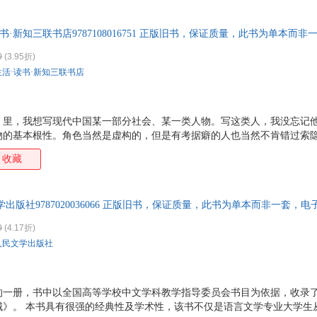
成的空花泡影，名说交付出去，其实只仿佛魔术家玩的飞刀，放手而并没
是作者自已的。大不了一本书，还不值得这样精巧地不老实，因此罢了。
书·新知三联书店9787108016751 正版旧书，保证质量，此书为单本而
0
(3.95折)
生活·读书·新知三联书店
》里，我想写现代中国某一部分社会、某一类人物。写这类人，我没忘记
物的基本根性。角色当然是虚构的，但是有考据癖的人也当然不肯错过索
集：围城》整整写了两年。两年里忧世伤生，屡想中止。由于杨绛女士不断
收藏
锱铢积累地写完。照例这本书该献给她。不过，近来觉得献书也像“致身于
成的空花泡影，名说交付出去，其实只仿佛魔术家玩的飞刀，放手而并没
是作者自已的。大不了一本书，还不值得这样精巧地不老实，因此罢了。
出版社9787020036066 正版旧书，保证质量，此书为单本而非一套，电
0
(4.17折)
人民文学出版社
的一册，书中以全国高等学校中文学科教学指导委员会书目为依据，收录
城》。 本书具有很强的经典性及学术性，该书不仅是语言文学专业大学生