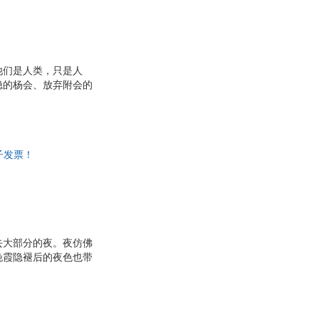
他们是人类，只是人
隐的杨会、放弃附会的
的督促，替我挡了许多
国”、“还政于民”等
有脱手。随你怎样把作
子发票！
去大部分的夜。夜仿佛
晚霞隐褪后的夜色也带
开始。这是七月下旬，
为这就是民国二十六年