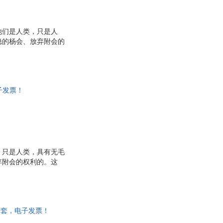
他们是人类，只是人
隐的杨会、放弃附会的
的督促，替我挡了许多
国”、“还政于民”等
有脱手。随你怎样把作
子发票！
，只是人类，具有无毛
弃附会的权利的。这
四入年再版，一九四九
盗印”本，据说在那里
非一套，电子发票！