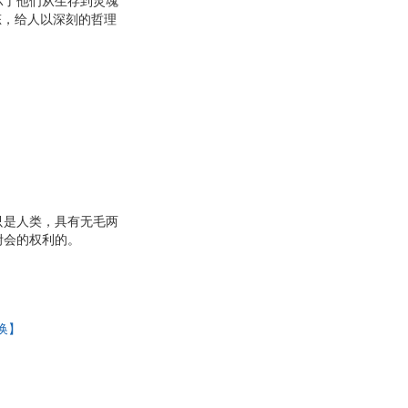
示了他们从生存到灵魂
态，给人以深刻的哲理
只是人类，具有无毛两
附会的权利的。
换】