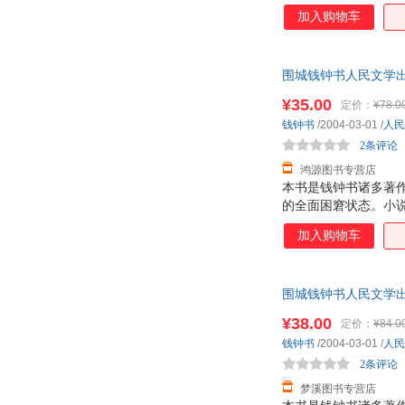
究不可缺少的重要书
加入购物车
同专业的大学生阅读
围城钱钟书人民文学出版
¥35.00
定价：
¥78.0
钱钟书
/2004-03-01
/
人民
2条评论
鸿源图书专营店
本书是钱钟书诸多著
的全面困窘状态。小
性思考。
加入购物车
围城钱钟书人民文学出版
¥38.00
定价：
¥84.0
钱钟书
/2004-03-01
/
人民
2条评论
梦溪图书专营店