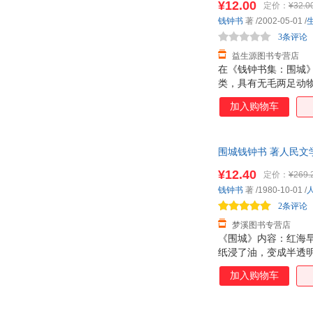
¥12.00
定价：
¥32.0
钱钟书
著
/2002-05-01
/
3条评论
益生源图书专营店
在《钱钟书集：围城
类，具有无毛两足动
权利的。 《钱钟书
加入购物车
事，省出时间来，得以
等佳话，只是语言幻
品奉献给人，作品总
围城钱钟书 著人民文学
¥12.40
定价：
¥269.
钱钟书
著
/1980-10-01
/
2条评论
梦溪图书专营店
《围城》内容：红海
纸浸了油，变成半透
着酡红。到红消醉醒
加入购物车
合中国旧历的三伏，
（一九三七年）。