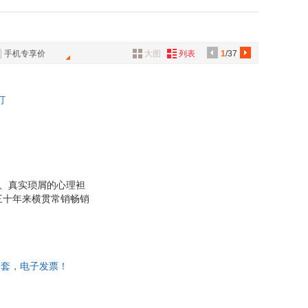
商务出版社
作家出版社
具
出版社
敦煌文艺出版社
品
外
手机专享价
大图
列表
1
/37
品
讯
订
音
公
器
杂、真实琐屑的心理袒
三十年来横贯常销畅销
非一套，电子发票！