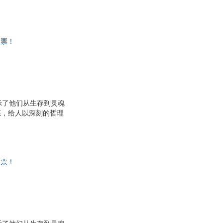
习的重要读物。可供不
发票！
示了他们从生存到灵魂
态，给人以深刻的哲理
发票！