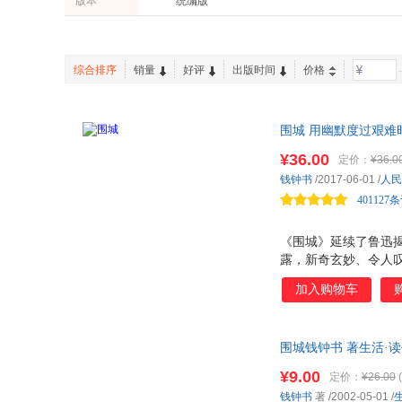
版本
统编版
河北教育出版社
北京十月文艺出版社
上海译文出版社
上海音乐出版社
京华出版社
开明出版社
综合排序
销量
好评
出版时间
价格
-
围城 用幽默度过艰
¥36.00
定价：
¥36.0
钱钟书
/2017-06-01
/
人民
401127
《围城》延续了鲁迅
露，新奇玄妙、令人
小说之首，亦成为现
加入购物车
围城钱钟书 著生活·读
¥9.00
定价：
¥26.00
(
钱钟书
著
/2002-05-01
/