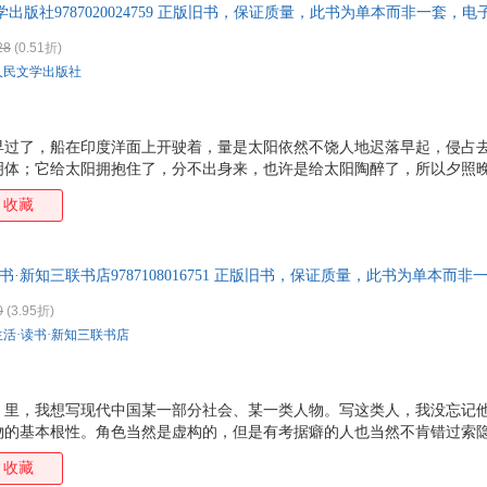
出版社9787020024759 正版旧书，保证质量，此书为单本而非一套，电
28
(0.51折)
人民文学出版社
早过了，船在印度洋面上开驶着，量是太阳依然不饶人地迟落早起，侵占
明体；它给太阳拥抱住了，分不出身来，也许是给太阳陶醉了，所以夕照
，船舱里的睡人也一身腻汗地醒来，洗了澡赶到甲板上吹海风，又是一天
收藏
一年热的时候。在中国热得更比常年利害，事后大家都说是兵戈之象，因
书·新知三联书店9787108016751 正版旧书，保证质量，此书为单本而
0
(3.95折)
生活·读书·新知三联书店
》里，我想写现代中国某一部分社会、某一类人物。写这类人，我没忘记
物的基本根性。角色当然是虚构的，但是有考据癖的人也当然不肯错过索
集：围城》整整写了两年。两年里忧世伤生，屡想中止。由于杨绛女士不断
收藏
锱铢积累地写完。照例这本书该献给她。不过，近来觉得献书也像“致身于