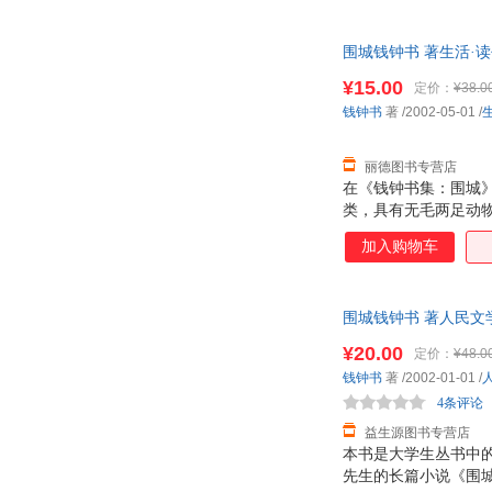
等佳话，只是语言幻
品奉献给人，作品总
围城钱钟书 著生活·读
¥15.00
定价：
¥38.0
钱钟书
著
/2002-05-01
/
丽德图书专营店
在《钱钟书集：围城
类，具有无毛两足动
权利的。 《钱钟书
加入购物车
事，省出时间来，得以
等佳话，只是语言幻
品奉献给人，作品总
围城钱钟书 著人民文学
¥20.00
定价：
¥48.0
钱钟书
著
/2002-01-01
/
4条评论
益生源图书专营店
本书是大学生丛书中
先生的长篇小说《围