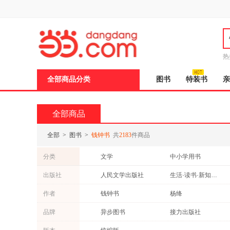
新
窗
口
打
开
无
障
热
碍
邮
说
全部商品分类
图书
特装书
亲
明
页
面,
按
全部商品
Ctrl
加
波
全部
>
图书
>
钱钟书
共
2183
件商品
浪
键
分类
文学
中小学用书
打
开
科普读物
自然科学
出版社
人民文学出版社
生活·读书·新知三联书店
导
考试
港台圖書
盲
生活 读书 新知三联书店
外语教学与研究出版社
作者
钱钟书
杨绛
模
动漫/幽默
计算机/网络
式
内蒙古人民出版社
华语教学出版社
余秋雨
贾平凹
品牌
异步图书
接力出版社
其他语种原版书
老书/收藏
南京大学出版社
云南人民出版社
王后雄
沈从文