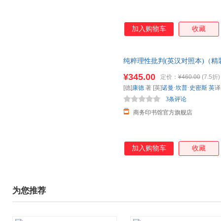
加入购物车
收藏
纯粹理性批判(英汉对照本)（精
¥345.00
定价：
¥460.00
(7.5折)
[德]
康德
著 [英]
诺曼·坎普·史密斯
英
3条评论
商务印书馆官方旗舰店
加入购物车
收藏
为您推荐