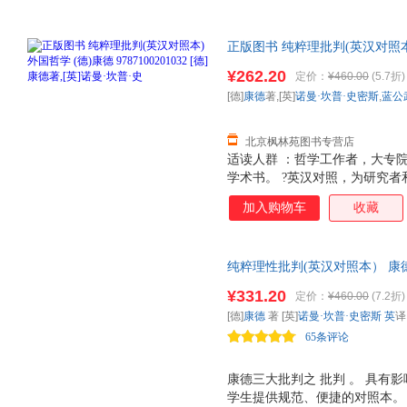
正版图书 纯粹理批判(英汉对照本) 外国
德著,[英]诺曼·坎普·史 温
¥262.20
定价：
¥460.00
(5.7折)
片仅供参考，以实物为准。（书
[德]
康德
著,[英]
诺曼·坎普·史密斯
,
蓝公
北京枫林苑图书专营店
适读人群 ：哲学工作者，大专院校
学术书。 ?英汉对照，为研究者
生中译本术语准确，用词典雅。
加入购物车
收藏
纯粹理性批判(英汉对照本） 康
术书， 英汉对照，为研究者和
¥331.20
定价：
¥460.00
(7.2折)
译本术语准确，用词典雅。
[德]
康德
著 [英]
诺曼·坎普·史密斯
英
65条评论
康德三大批判之 批判 。 具有
学生提供规范、便捷的对照本。