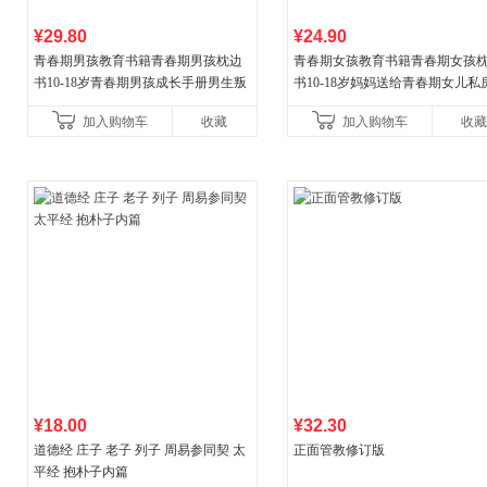
¥29.80
¥24.90
青春期男孩教育书籍青春期男孩枕边
青春期女孩教育书籍青春期女孩
书10-18岁青春期男孩成长手册男生叛
书10-18岁妈妈送给青春期女儿私
逆期非暴力家庭教育父母心理学性教
女孩青春期生理少女成长与性知
加入购物车
收藏
加入购物车
收藏
育书
育女孩发育叛逆期
¥18.00
¥32.30
道德经 庄子 老子 列子 周易参同契 太
正面管教修订版
平经 抱朴子内篇