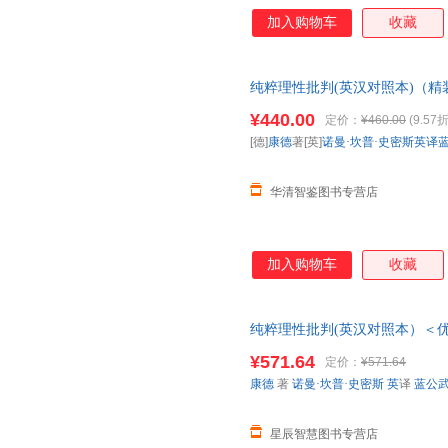
加入购物车
收藏
纯粹理性批判(英汉对照本)（精
单，开发票
¥440.00
定价：
¥460.00
(9.57折
[德]
康德
著[英]
诺曼·坎普·史密斯英译
华清智鉴图书专营店
加入购物车
收藏
纯粹理性批判(英汉对照本）＜优选
密斯 英译 蓝公武 中译 商务印
¥571.64
定价：
¥571.64
康德
著
诺曼·坎普·史密斯
英
译
蓝公
星辰智慧图书专营店