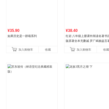
¥35.90
¥38.40
如果历史是一群喵系列
红岩 八年级上册课外阅读名著书目
版原著全本无删减 罗广斌杨益言
国主义红色经典书籍初中生课外
加入购物车
收藏
加入购物车
收藏
国青年出版社