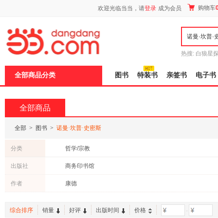
新
购物车
欢迎光临当当，请
登录
成为会员
窗
口
打
开
无
障
热搜:
白狼星
碍
师3
重建秦
说
全部商品分类
图书
特装书
亲签书
电子书
明
页
面,
按
全部商品
Ctrl
加
波
全部
>
图书
>
诺曼·坎普·史密斯
浪
键
分类
哲学/宗教
打
开
出版社
商务印书馆
导
盲
作者
康德
模
式
综合排序
销量
好评
出版时间
价格
-