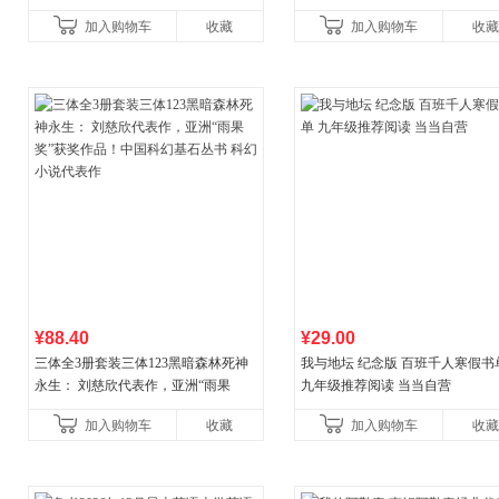
穆经典名著，1977年原版授权，岳麓
加入购物车
收藏
加入购物车
收藏
书社最新修订！中学生
¥88.40
¥29.00
三体全3册套装三体123黑暗森林死神
我与地坛 纪念版 百班千人寒假书
永生： 刘慈欣代表作，亚洲“雨果
九年级推荐阅读 当当自营
奖”获奖作品！中国科幻基石丛书 科幻
加入购物车
收藏
加入购物车
收藏
小说代表作