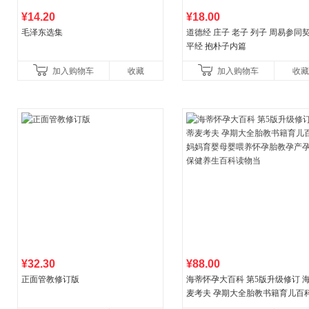
¥14.20
¥18.00
毛泽东选集
道德经 庄子 老子 列子 周易参同契
平经 抱朴子内篇
加入购物车
收藏
加入购物车
收藏
¥32.30
¥88.00
正面管教修订版
海蒂怀孕大百科 第5版升级修订 
麦考夫 孕期大全胎教书籍育儿百科
妈育婴母婴喂养怀孕胎教孕产孕