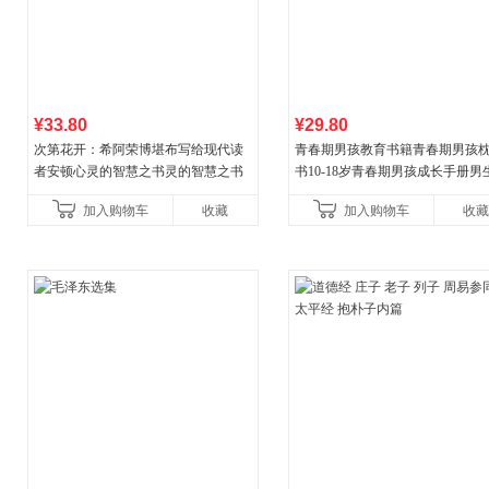
¥33.80
¥29.80
次第花开：希阿荣博堪布写给现代读
青春期男孩教育书籍青春期男孩
者安顿心灵的智慧之书灵的智慧之书
书10-18岁青春期男孩成长手册男
逆期非暴力家庭教育父母心理学
加入购物车
收藏
加入购物车
收藏
育书