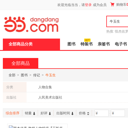
新
购物车
欢迎光临当当，请
登录
成为会员
窗
口
打
开
无
障
热搜:
怪杰佐
碍
谎
吾辈如神
说
全部商品分类
图书
特装书
亲签书
电子书
明
页
面,
按
全部商品
Ctrl
加
波
全部
>
图书
>
传记
>
牛玉生
浪
键
分类
人物合集
打
开
出版社
人民美术出版社
导
盲
模
综合排序
销量
好评
出版时间
价格
-
式