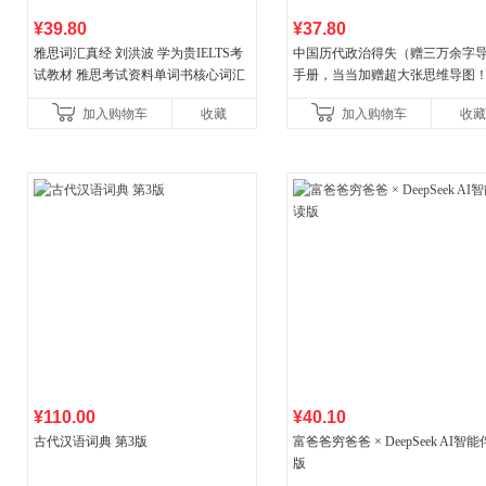
¥39.80
¥37.80
雅思词汇真经 刘洪波 学为贵IELTS考
中国历代政治得失（赠三万余字
试教材 雅思考试资料单词书核心词汇
手册，当当加赠超大张思维导图
书
穆经典名著，1977年原版授权，
加入购物车
收藏
加入购物车
收藏
书社最新修订！中学生
¥110.00
¥40.10
古代汉语词典 第3版
富爸爸穷爸爸 × DeepSeek AI智
版