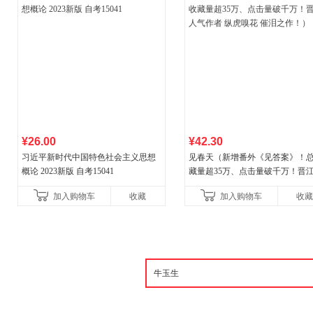
¥26.00
¥42.30
习近平新时代中国特色社会主义思想
见春天（新增番外《见答案》！
概论 2023新版 自考15041
藏量超35万、点击量破千万！晋
气作者 纵虎嗅花 催泪之作！）
加入购物车
收藏
加入购物车
收藏