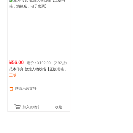
¥56.00
定价：
¥192.00
(2.92折)
范本传真·敦煌人物线描【正版书籍，
满额减，电子发票】
正版
陕西乐读文轩
加入购物车
收藏