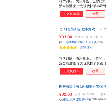
科学训练，快乐升级，让你的大
活全脑潜能 专为现代快节奏设
逻辑力、专注力，职场人、学生
加入购物车
收藏
力时间 ！ 2、法国脑科学权威
穆里埃尔 博泽克－皮尔斯倾力打
练，从数字记忆、图形记忆到词
7分钟全脑训练 数字游戏：12
题型，科学进阶体系，效果看得
力、逻辑力、专注力，可快速上
最快一周提升记忆速度！
¥33.80
定价：
¥45.00
(7.52折)
之作，职场人、学生、银发族皆
[法]］
穆里埃尔
?
博泽克
-
皮尔斯
/2025
117条评论
科学训练，快乐升级，让你的大
活全脑潜能 专为现代快节奏设
逻辑力、专注力，职场人、学生
加入购物车
收藏
力时间 ！ 2、法国脑科学作者
穆里埃尔 博泽克－皮尔斯倾力打
谜题，从数独、密码破译到蜂房
图解法语语法 (法)穆里埃尔·
型，科学进阶体系，效果看得见
正版旧书，保证质量，此书为单
含128道烧脑游戏，从经典数
¥32.63
定价：
¥323.98
(1.01折)
升解题速度，思维更敏捷！
(法)
穆里埃尔·里斯特
,
张穆
/2019-02-