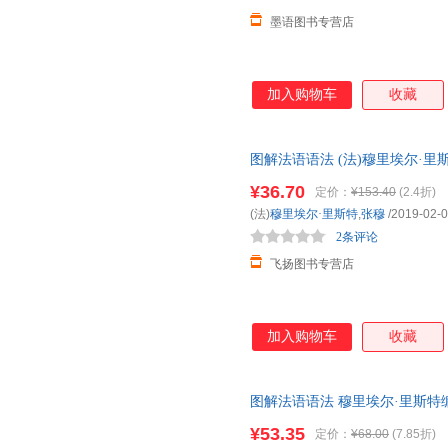
墨语图书专营店
加入购物车
收藏
图解法语语法 (法)穆里埃尔·
票】 正版旧书，保证质量，此
¥36.70
定价：
¥153.40
(2.4折)
(法)
穆里埃尔·里斯特
,
张穆
/2019-02-
2条评论
飞扬图书专营店
加入购物车
收藏
图解法语语法 穆里埃尔·里斯特
法入门自学参考资料书 上海外
¥53.35
定价：
¥68.00
(7.85折)