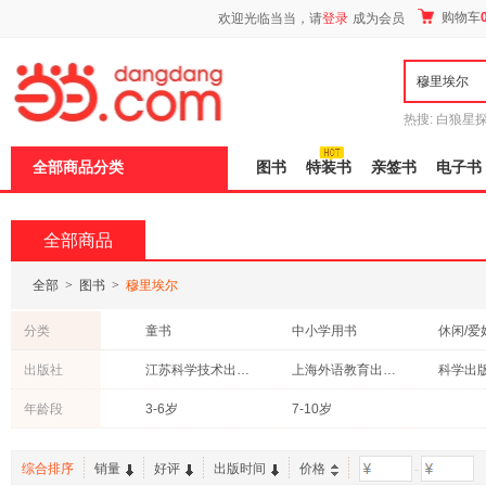
新
购物车
欢迎光临当当，请
登录
成为会员
窗
口
打
开
无
障
热搜:
白狼星
碍
师3
重建秦
说
全部商品分类
图书
特装书
亲签书
电子书
明
页
面,
按
全部商品
Ctrl
加
波
全部
>
图书
>
穆里埃尔
浪
键
分类
童书
中小学用书
休闲/爱
打
开
文学
社会科学
考试
出版社
江苏科学技术出版社
上海外语教育出版社
科学出
导
教材
科普读物
盲
明天出版社
年龄段
3-6岁
7-10岁
模
式
综合排序
销量
好评
出版时间
价格
-