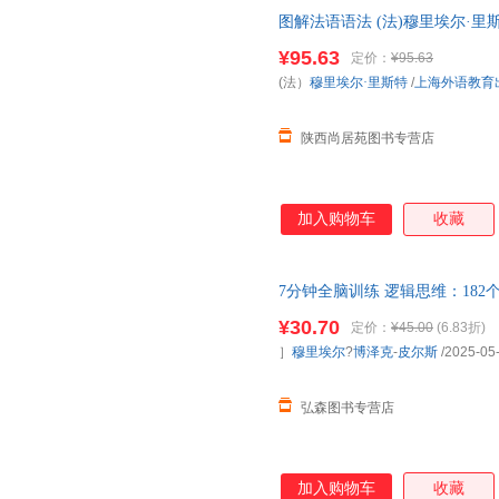
图解法语语法 (法)穆里埃尔·里斯
语教育出版社【速发】
¥95.63
定价：
¥95.63
(法）
穆里埃尔·里斯特
/
上海外语教育
陕西尚居苑图书专营店
加入购物车
收藏
7分钟全脑训练 逻辑思维：18
力、逻辑力、专注力，可快速上
¥30.70
定价：
¥45.00
(6.83折)
］
穆里埃尔
?
博泽克
-
皮尔斯
/2025-05
弘森图书专营店
加入购物车
收藏