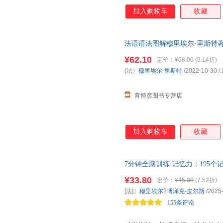
逻辑力、专注力，职场人、学生
加入购物车
收藏
力时间 ！ 2、法国脑科学作者
穆里埃尔 博泽克－皮尔斯倾力打
目，从连线到找不同，边玩边练
法语语法图解穆里埃尔·里斯特
系，效果看得见 题目难度循序渐
列情景式法语图解法语语法入门
游戏，挑战永不重样！最快一周
¥62.10
定价：
¥68.00
(9.14折)
(法）
穆里埃尔·里斯特
/2022-10-30
/
育博彦图书专营店
加入购物车
收藏
7分钟全脑训练 记忆力：195
逻辑力、专注力，可快速上手让
¥33.80
定价：
¥45.00
(7.52折)
作，职场人、学生、银发族皆可
[法]］
穆里埃尔
?
博泽克
-
皮尔斯
/2025
155条评论