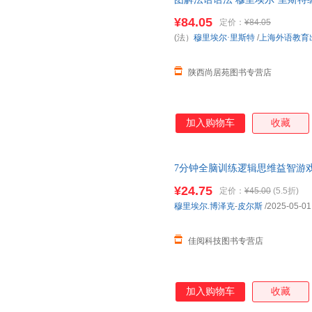
法入门自学参考资料书 上海外
¥84.05
定价：
¥84.05
(法）
穆里埃尔·里斯特
/
上海外语教育
陕西尚居苑图书专营店
加入购物车
收藏
7分钟全脑训练逻辑思维益智游戏
¥24.75
定价：
¥45.00
(5.5折)
穆里埃尔.博泽克
-
皮尔斯
/2025-05-01
佳阅科技图书专营店
加入购物车
收藏