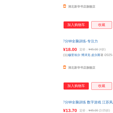
湖北新华书店旗舰店
加入购物车
收藏
7分钟全脑训练-专注力
¥18.00
定价：
¥45.00
(4折)
(法)
穆里埃尔·博泽克
-
皮尔斯
著
/2025
湖北新华书店旗舰店
加入购物车
收藏
7分钟全脑训练 数字游戏 江苏
发货，85%城市次日达，团购
¥13.70
定价：
¥45.00
(3.05折)