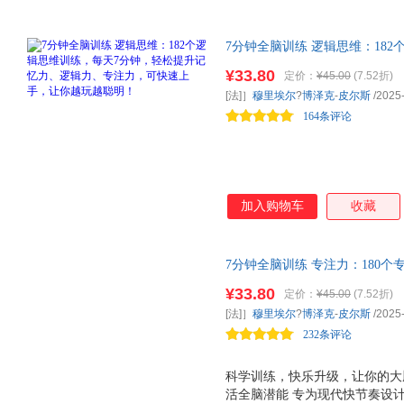
7分钟全脑训练 逻辑思维：18
力、逻辑力、专注力，可快速上
¥33.80
定价：
¥45.00
(7.52折)
碑之作
[法]］
穆里埃尔
?
博泽克
-
皮尔斯
/2025
164条评论
加入购物车
收藏
7分钟全脑训练 专注力：180
逻辑力、专注力，可快速上手，
¥33.80
定价：
¥45.00
(7.52折)
作，职场人、学生、银发族皆可
[法]］
穆里埃尔
?
博泽克
-
皮尔斯
/2025
232条评论
科学训练，快乐升级，让你的大
活全脑潜能 专为现代快节奏设