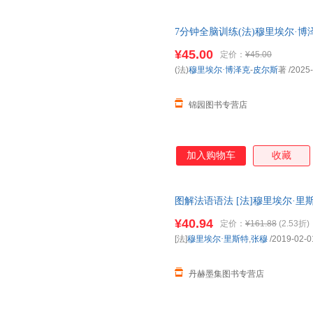
7分钟全脑训练(法)穆里埃尔·
书）
¥45.00
定价：
¥45.00
(法)
穆里埃尔·博泽克
-
皮尔斯
著
/2025
锦园图书专营店
加入购物车
收藏
图解法语语法 [法]穆里埃尔·里
9787544656016
¥40.94
定价：
¥161.88
(2.53折)
[法]
穆里埃尔·里斯特
,
张穆
/2019-02-0
丹赫墨集图书专营店