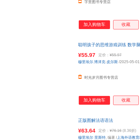
字里图书专营店
加入购物车
收藏
聪明孩子的思维游戏训练 数学脑
¥55.97
定价：
¥55.97
穆里埃尔.博泽克
-
皮尔斯
/2025-05-01
时光岁月图书专营店
加入购物车
收藏
正版图解法语语法
¥63.64
定价：
¥76.16
(8.36折)
穆里埃尔·里斯特
, 编著
/
上海外语教育