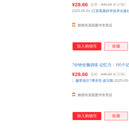
逻辑力、专注力，可快速上手，
¥28.66
定价：
¥45.00
(6.37折)
2025-05-01
/
江苏凤凰科学技术出版
陕西尚居苑图书专营店
加入购物车
收藏
7分钟全脑训练 记忆力：195
逻辑力、专注力，可快速上手让
¥28.66
定价：
¥45.00
(6.37折)
］
穆里埃尔
?
博泽克
-
皮尔斯
/2025-05
陕西尚居苑图书专营店
加入购物车
收藏