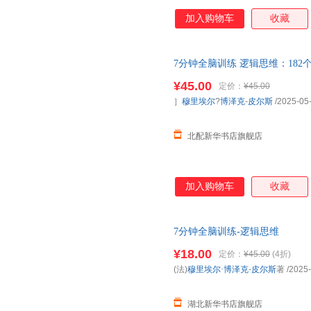
加入购物车
收藏
7分钟全脑训练 逻辑思维：18
力、逻辑力、专注力，可快速上
¥45.00
定价：
¥45.00
票 多仓就近发货 85%城市次日
］
穆里埃尔
?
博泽克
-
皮尔斯
/2025-05
北配新华书店旗舰店
加入购物车
收藏
7分钟全脑训练-逻辑思维
¥18.00
定价：
¥45.00
(4折)
(法)
穆里埃尔·博泽克
-
皮尔斯
著
/2025
湖北新华书店旗舰店