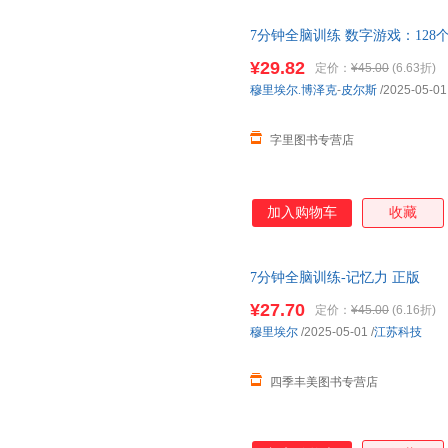
7分钟全脑训练 数字游戏：12
开发票，保证正版
¥29.82
定价：
¥45.00
(6.63折)
穆里埃尔.博泽克
-
皮尔斯
/2025-05-01
字里图书专营店
加入购物车
收藏
7分钟全脑训练-记忆力 正版
¥27.70
定价：
¥45.00
(6.16折)
穆里埃尔
/2025-05-01
/
江苏科技
四季丰美图书专营店