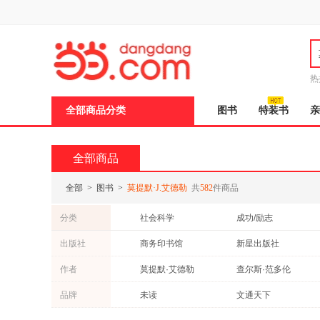
新
窗
口
打
开
无
障
热
碍
说
全部商品分类
图书
特装书
亲
明
页
面,
按
全部商品
Ctrl
加
波
全部
>
图书
>
莫提默·J.艾德勒
共
582
件商品
浪
键
分类
社会科学
成功/励志
打
开
文化
青春文学
出版社
商务印书馆
新星出版社
导
法律
考试
盲
作者
莫提默·艾德勒
查尔斯·范多伦
模
式
品牌
未读
文通天下