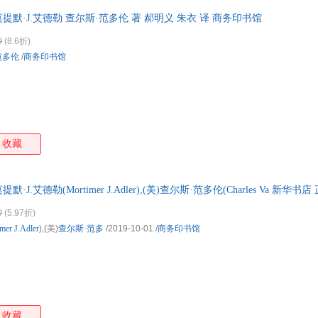
提默·J.艾德勒 查尔斯·范多伦 著 郝明义 朱衣 译 商务印书馆
0
(8.6折)
范多伦
/
商务印书馆
收藏
·J.艾德勒(Mortimer J.Adler),(美)查尔斯·范多伦(Charles Va 新
%城市次日送达！
0
(5.97折)
imer
J.Adler
),(美)
查尔斯·范多
/2019-10-01
/
商务印书馆
收藏