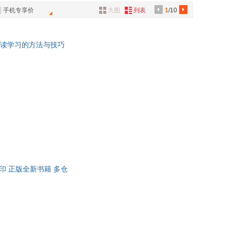
具
手机专享价
大图
列表
1
/10
品
外
阅读学习的方法与技巧
品
讯
音
公
器
商务印 正版全新书籍 多仓