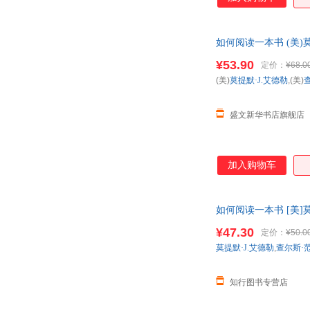
如何阅读一本书 (美)
¥53.90
定价：
¥68.0
(美)
莫提默·J.艾德勒
,(美)
盛文新华书店旗舰店
加入购物车
如何阅读一本书 [美]莫
¥47.30
定价：
¥50.0
莫提默·J.艾德勒
,
查尔斯·
知行图书专营店