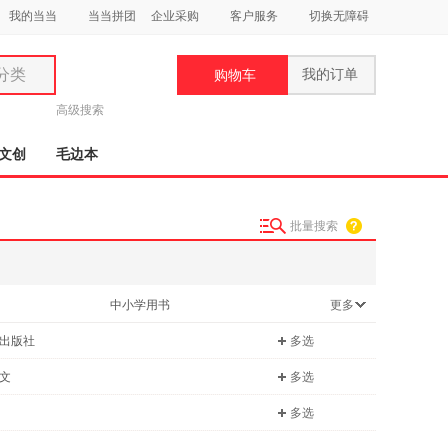
我的当当
当当拼团
企业采购
客户服务
切换无障碍
分类
我的订单
购物车
类
高级搜索
文创
毛边本
批量搜索
妆
品
中小学用书
更多
饰
科普读物
出版社
多选
鞋
用
文
多选
饰
多选