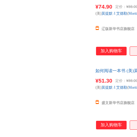
票
¥74.90
定价：
¥86.0
(美)
莫提默·J.艾德勒
(
Mort
辽版新华书店旗舰店
加入购物车
如何阅读一本书 (美)莫提默
¥51.30
定价：
¥86.0
(美)
莫提默·J.艾德勒
(
Mort
盛文新华书店旗舰店
加入购物车