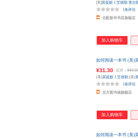
[美]
莫提默·J.艾德勒
查尔
1条评论
北配新华书店旗舰店
加入购物车
如何阅读一本书 (美)
籍 正规发票 多仓就近
¥31.30
定价：
¥50.0
(美)
莫提默·J.艾德勒
,(美)
1条评论
北方图书城旗舰店
加入购物车
如何阅读一本书 (美)莫提默