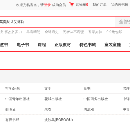
购物车
0
我的订单
我的云书房
欢迎光临当当，请
登录
成为会员
全部
全部分
搜:
怪杰佐罗力
早春晴朗
全球通史
死者从不说谎
吾辈如神
9.9元包邮
尾品汇
图书
签书
电子书
课程
正版教材
特色书城
童装童鞋
电子书
音像
影视
时尚美
母婴用
玩具
哲学/宗教
文学
童书
管理
孕婴服
外语
教材
工具书
历史
中国青年出版社
花城出版社
中国商务出版社
中译
童装童
工业技术
艺术
保健/养生
小说
家居日
郝明义
朱衣
周成刚
中青
家具装
有容书邦
波波乌(BOBOWU)
服装
鞋