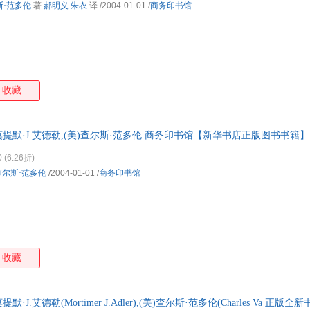
斯·范多伦
著
郝明义
朱衣
译
/2004-01-01
/
商务印书馆
收藏
莫提默·J.艾德勒,(美)查尔斯·范多伦 商务印书馆【新华书店正版图书书籍
发货 85%城市次日送达！
0
(6.26折)
查尔斯·范多伦
/2004-01-01
/
商务印书馆
收藏
·J.艾德勒(Mortimer J.Adler),(美)查尔斯·范多伦(Charles Va 正