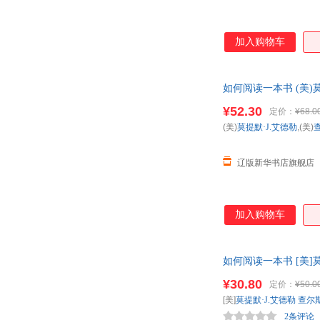
加入购物车
如何阅读一本书 (美)莫提
发货 正规发票
¥52.30
定价：
¥68.0
(美)
莫提默·J.艾德勒
,(美)
辽版新华书店旗舰店
加入购物车
如何阅读一本书 [美]
发票 多仓就近发货
¥30.80
定价：
¥50.0
[美]
莫提默·J.艾德勒
查尔
2条评论