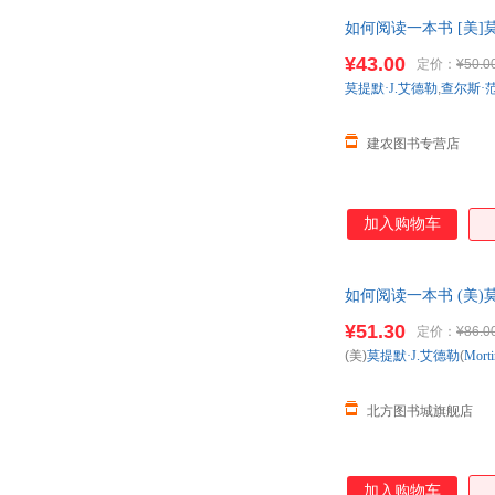
如何阅读一本书 [美]莫
¥43.00
定价：
¥50.0
莫提默·J.艾德勒
,
查尔斯·
建农图书专营店
加入购物车
如何阅读一本书 (美)莫提默
票 多仓就近发货 85
¥51.30
定价：
¥86.0
(美)
莫提默·J.艾德勒
(
Mort
北方图书城旗舰店
加入购物车