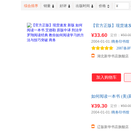
综合排序
销量
好评
出版时间
价格
-
【官方正版】现货速发
突破 商务 如何阅读
¥33.60
定价：
¥50.0
2004-01-01
/
商务印书馆
2087条
湖北新华书店旗舰店
加入购物车
如何阅读一本书 (美)莫提
发货 正规发票
¥39.30
定价：
¥50.0
2004-01-01
/
商务印书馆
辽版新华书店旗舰店