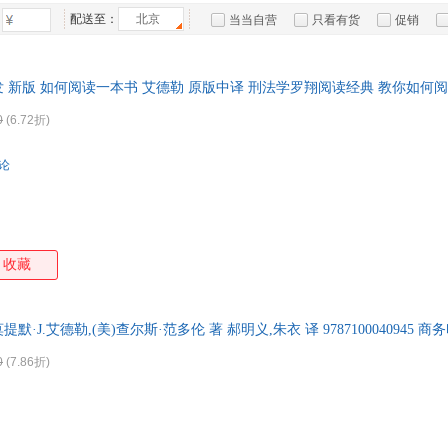
箱包皮
配送至：
北京
当当自营
只看有货
促销
手表饰
特卖
预售
入驻商家
运动户
 新版 如何阅读一本书 艾德勒 原版中译 刑法学罗翔阅读经典 教你如何
汽车用
一本书
食品
0
(6.72折)
手机通
数码影
评论
电脑办
大家电
家用电
收藏
默·J.艾德勒,(美)查尔斯·范多伦 著 郝明义,朱衣 译 9787100040945 
0
(7.86折)