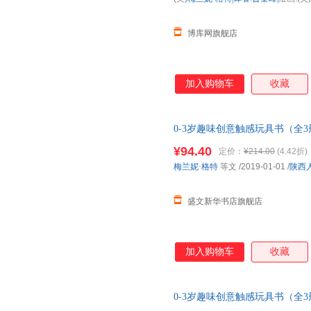
博库网旗舰店
加入购物车
收藏
0-3岁趣味创意触感玩具书（全
认知 正规电子发票 多仓就近发
¥94.40
定价：
¥214.00
(4.42折)
梅兰妮·格特
等文
/2019-01-01
/
陕西
盛文新华书店旗舰店
加入购物车
收藏
0-3岁趣味创意触感玩具书（全
认知 0-3岁 在家就可以玩的