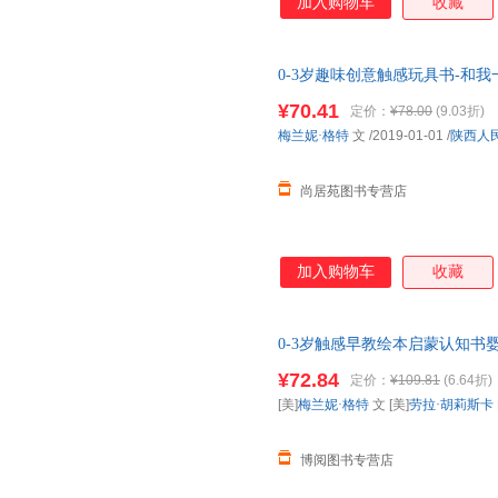
加入购物车
收藏
0-3岁趣味创意触感玩具书-和
版图书 请放心下单，本店所有
¥70.41
定价：
¥78.00
(9.03折)
梅兰妮·格特
文
/2019-01-01
/
陕西人
尚居苑图书专营店
加入购物车
收藏
0-3岁触感早教绘本启蒙认知
教育益智洞洞书
¥72.84
定价：
¥109.81
(6.64折)
[美]
梅兰妮·格特
文 [美]
劳拉·胡莉斯卡
博阅图书专营店