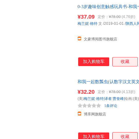
0-3岁趣味创意触感玩具书-和我
具！一套用触感玩具帮助幼儿理
¥37.09
定价：
¥78.00
(4.76折)
主入睡！宝宝边摸边思考，颜色
梅兰妮·格特
文
/2019-01-01
/
陕西人
文豪博阅图书旗舰店
加入购物车
收藏
和我一起数瓢虫(认数字汉文英文
在线客服
¥32.20
定价：
¥78.00
(4.13折)
(美)
梅兰妮·格特|译者
:
曹奎峰|
绘画:(美)
1条评论
博库网旗舰店
加入购物车
收藏