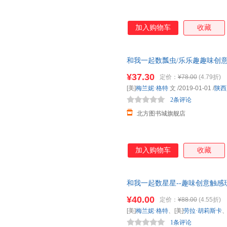
加入购物车
收藏
和我一起数瓢虫/乐乐趣趣味创意触
育出版社【新华书店正版全新书籍
¥37.30
定价：
¥78.00
(4.79折)
就近发货 85%城市次日送达！
[美]
梅兰妮·格特
文
/2019-01-01
/
陕西
2条评论
北方图书城旗舰店
加入购物车
收藏
和我一起数星星--趣味创意触感玩
卡、曹奎峰 译陕西人民教育出
¥40.00
定价：
¥88.00
(4.55折)
套，电子发票！
[美]
梅兰妮·格特
、[美]
劳拉·胡莉斯卡
1条评论