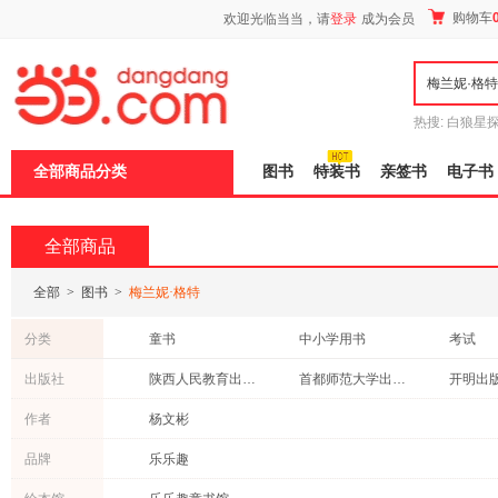
新
购物车
欢迎光临当当，请
登录
成为会员
窗
口
打
开
无
障
热搜:
白狼星
碍
师3
重建秦
说
全部商品分类
图书
特装书
亲签书
电子书
明
页
面,
按
全部商品
Ctrl
加
波
全部
>
图书
>
梅兰妮·格特
浪
键
分类
童书
中小学用书
考试
打
开
管理
教材
小说
出版社
陕西人民教育出版社
首都师范大学出版社
开明出
导
盲
作者
杨文彬
模
式
品牌
乐乐趣