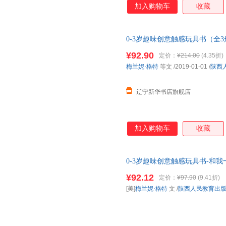
加入购物车
收藏
0-3岁趣味创意触感玩具书（全
认知 正版全新书籍 正规发票 多
¥92.90
定价：
¥214.00
(4.35折)
梅兰妮·格特
等文
/2019-01-01
/
陕西
辽宁新华书店旗舰店
加入购物车
收藏
0-3岁趣味创意触感玩具书-和
¥92.12
定价：
¥97.90
(9.41折)
[美]
梅兰妮·格特
文
/
陕西人民教育出