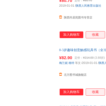
¥80.70
定价：
¥80.70
2019-01-01
/
陕西人民教育出版社
陕西尚居苑图书专营店
加入购物车
收藏
0-3岁趣味创意触感玩具书（全
认知 正版全新书籍 正规发票 多
¥82.90
定价：
¥214.00
(3.88折)
梅兰妮·格特
等文
/2019-01-01
/
陕西
北方图书城旗舰店
加入购物车
收藏