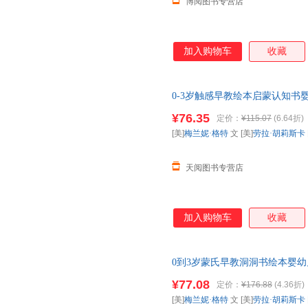
博阅图书专营店
加入购物车
收藏
0-3岁触感早教绘本启蒙认知
教育益智洞洞书
¥76.35
定价：
¥115.07
(6.64折)
[美]
梅兰妮·格特
文 [美]
劳拉·胡莉斯卡
天阅图书专营店
加入购物车
收藏
0到3岁蒙氏早教洞洞书绘本婴
星早教启蒙益智玩具书婴儿认知
¥77.08
定价：
¥176.88
(4.36折)
[美]
梅兰妮·格特
文 [美]
劳拉·胡莉斯卡