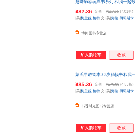
趣味触感玩具书系列 和我一起数瓢
儿亲子阅读书籍 幼儿园大班中
¥82.36
定价：
¥117.55
(7.01折)
[美]
梅兰妮·格特
文 [美]
劳拉·胡莉斯卡
博阅图书专营店
加入购物车
收藏
蒙氏早教绘本0-3岁触摸书和
蒙认知早教书籍婴儿宝宝1-2岁
¥85.36
定价：
¥176.88
(4.83折)
[美]
梅兰妮·格特
文 [美]
劳拉·胡莉斯卡
书香时光图书专营店
加入购物车
收藏