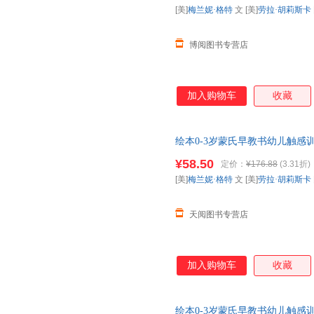
[美]
梅兰妮·格特
文 [美]
劳拉·胡莉斯卡
博阅图书专营店
加入购物车
收藏
绘本0-3岁蒙氏早教书幼儿触感
儿童认知婴儿绘本数星星做彩虹
¥58.50
定价：
¥176.88
(3.31折)
[美]
梅兰妮·格特
文 [美]
劳拉·胡莉斯卡
天阅图书专营店
加入购物车
收藏
绘本0-3岁蒙氏早教书幼儿触感