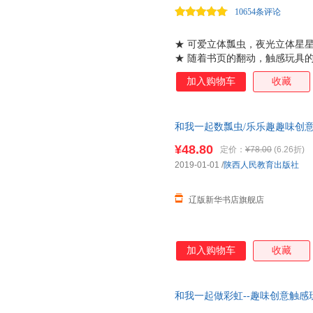
10654条评论
★ 可爱立体瓢虫，夜光立体星
★ 随着书页的翻动，触感玩具
宝宝观察力。 ★ 构思巧妙的
加入购物车
收藏
睡。 ★ 关键词中英双语，促进
墨，给宝宝新奇、安全、健康的
和我一起数瓢虫/乐乐趣趣味创意触
9787545061543 陕西人民
¥48.80
定价：
¥78.00
(6.26折)
2019-01-01
/
陕西人民教育出版社
辽版新华书店旗舰店
加入购物车
收藏
和我一起做彩虹--趣味创意触感玩
卡、曹奎峰 译 9787545061