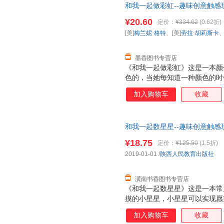
和我一起做彩虹--趣味创意触感玩
卡、曹奎峰 译陕西人民教育出
¥20.60
定价：
¥334.62
(0.62折)
套，电子发票！
[美]
梅兰妮·格特
、[美]
劳拉·胡莉斯卡
墨香图书专营店
《和我一起做彩虹》这是一本颜
色的，当她每知道一种颜色的时
的彩虹之外，书的后一页还有一
加入购物车
收藏
孩子了解彩虹，以及基本的颜色
习颜色的英语表达方式。
和我一起数星星--趣味创意触感玩
卡、曹奎峰 译 9787545061
¥18.75
定价：
¥125.50
(1.5折)
换】
2019-01-01
/
陕西人民教育出版社
潢南书香图书专营店
《和我一起数星星》这是一本常
摸的小星星，小星星可以实现愿
每个愿望对应一个中英对照的关
加入购物车
收藏
前阅读故事，有助于培养规律作