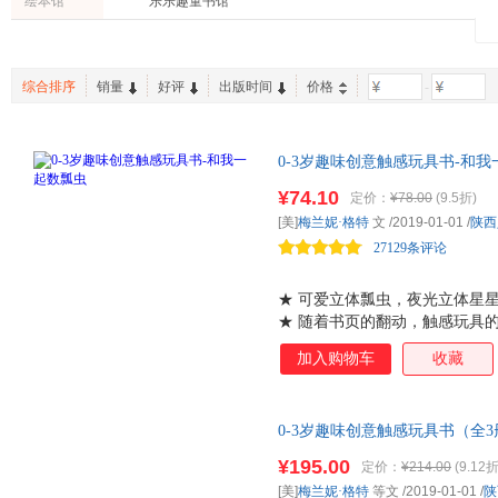
绘本馆
乐乐趣童书馆
综合排序
销量
好评
出版时间
价格
-
0-3岁趣味创意触感玩具书-和我
具！一套用触感玩具帮助幼儿理
¥74.10
定价：
¥78.00
(9.5折)
主入睡！宝宝边摸边思考，颜色
[美]
梅兰妮·格特
文
/2019-01-01
/
陕西
27129条评论
★ 可爱立体瓢虫，夜光立体星
★ 随着书页的翻动，触感玩具
宝宝观察力。 ★ 构思巧妙的
加入购物车
收藏
睡。 ★ 关键词中英双语，促进
墨，给宝宝新奇、安全、健康的
0-3岁趣味创意触感玩具书（全
认知 0-3岁 在家就可以玩的
¥195.00
定价：
¥214.00
(9.12折
和颜色的玩具书，还可以帮助宝
[美]
梅兰妮·格特
等文
/2019-01-01
/
陕
得牢。 乐乐趣玩具书