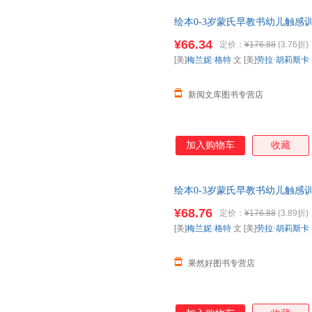
绘本0-3岁蒙氏早教书幼儿触感
儿童认知婴儿绘本数星星做彩虹
¥66.34
定价：
¥176.88
(3.76折)
[美]
梅兰妮·格特
文 [美]
劳拉·胡莉斯卡
新阅文库图书专营店
加入购物车
收藏
绘本0-3岁蒙氏早教书幼儿触感
儿童认知婴儿绘本数星星做彩虹
¥68.76
定价：
¥176.88
(3.89折)
书籍为准】
[美]
梅兰妮·格特
文 [美]
劳拉·胡莉斯卡
果然好图书专营店