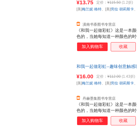
¥13.75
定价：
¥115.50
(1.2折)
换】
[美]
梅兰妮·格特
、[美]
劳拉·胡莉斯卡
潢南书香图书专营店
《和我一起做彩虹》这是一本颜
色的，当她每知道一种颜色的时
的彩虹之外，书的最后一页还有
加入购物车
收藏
让孩子了解彩虹，以及基本的颜
学习颜色的英语表达方式。
和我一起做彩虹--趣味创意触感玩
卡、曹奎峰 译 9787545061
¥16.00
定价：
¥112.00
(1.43折)
换】
[美]
梅兰妮·格特
、[美]
劳拉·胡莉斯卡
丹赫墨集图书专营店
《和我一起做彩虹》这是一本颜
色的，当她每知道一种颜色的时
的彩虹之外，书的最后一页还有
加入购物车
收藏
让孩子了解彩虹，以及基本的颜
学习颜色的英语表达方式。