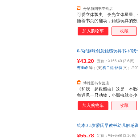
丹纳赫图书专营店
可爱立体瓢虫，夜光立体星星、
随着书页的翻动，触感玩具的数
宝观察力。 构思巧妙的故事，
加入购物车
收藏
关键词中英双语，促进宝宝早期
奇、安全、健康的阅读体验。
0-3岁趣味创意触感玩具书-和
票】
¥43.20
定价：
¥166.40
(2.6折)
曹奎峰
译；(美)
梅兰妮·格特
文；
/20
博雅图书专营店
《和我一起数瓢虫》这是一本数
每遇见一只动物，小瓢虫就会少
量变化，对数字有个初步的认知
加入购物车
收藏
趣。除此之外，每个跨页还有数
的英文表达。
绘本0-3岁蒙氏早教书幼儿触感
儿童认知婴儿绘本数星星做彩虹
¥55.78
定价：
¥176.88
(3.16折)