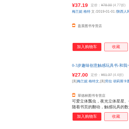
具！一套用触感玩具帮助幼儿理
¥37.19
定价：
¥78.00
(4.77折)
主入睡！宝宝边摸边思考，颜色
梅兰妮·格特
文
/2019-01-01
/
陕西人
盈晨图书专营店
加入购物车
收藏
0-3岁趣味创意触感玩具书-和我一
斯卡图,曹奎峰译,乐乐趣出版 
¥27.00
定价：
¥61.37
(4.4折)
杀，欢迎选购！
[美]
梅兰妮·格特文
,[美]
劳拉·胡莉斯卡
翠德林图书专营店
可爱立体瓢虫，夜光立体星星、
随着书页的翻动，触感玩具的数
宝观察力。 构思巧妙的故事，
加入购物车
收藏
关键词中英双语，促进宝宝早期
奇、安全、健康的阅读体验。