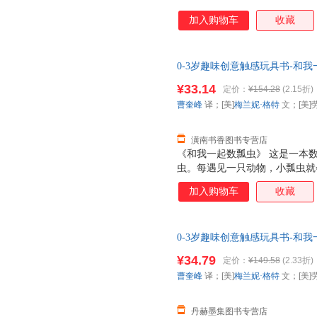
加入购物车
收藏
0-3岁趣味创意触感玩具书-和我
文；[美]劳拉·胡莉斯卡 图；
¥33.14
定价：
¥154.28
(2.15折)
换】
曹奎峰
译；[美]
梅兰妮·格特
文；[美]
潢南书香图书专营店
《和我一起数瓢虫》 这是一本
虫。每遇见一只动物，小瓢虫就
的数量变化，对数字有个初步的
加入购物车
收藏
加有趣。除此之外，每个跨页还
数字的英文表达。
0-3岁趣味创意触感玩具书-和我
文；[美]劳拉·胡莉斯卡 图；
¥34.79
定价：
¥149.58
(2.33折)
曹奎峰
译；[美]
梅兰妮·格特
文；[美]
丹赫墨集图书专营店