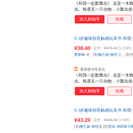
《和我一起数瓢虫》 这是一本
虫。每遇见一只动物，小瓢虫就
的数量变化，对数字有个初步的
加入购物车
收藏
加有趣。除此之外，每个跨页还
数字的英文表达。
0-3岁趣味创意触感玩具书-和我
[美]劳拉·胡莉斯卡 图；乐乐
¥38.40
定价：
¥375.32
(1.03折)
电子发票！
曹奎峰
译；[美]
梅兰妮·格特
文；[美]
墨香图书专营店
《和我一起数瓢虫》 这是一本
虫。每遇见一只动物，小瓢虫就
的数量变化，对数字有个初步的
加入购物车
收藏
加有趣。除此之外，每个跨页还
数字的英文表达。
0-3岁趣味创意触感玩具书-和
减】
¥43.20
定价：
¥166.40
(2.6折)
[美]
梅兰妮·格特文
,[美]
劳拉·胡莉斯卡