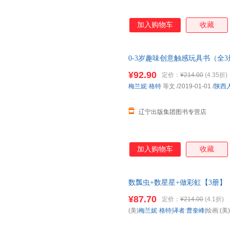
加入购物车
收藏
0-3岁趣味创意触感玩具书（全
认知 正规电子发票 多仓就近发
¥92.90
定价：
¥214.00
(4.35折)
梅兰妮·格特
等文
/2019-01-01
/
陕西
辽宁出版集团图书专营店
加入购物车
收藏
数瓢虫+数星星+做彩虹【3册】
¥87.70
定价：
¥214.00
(4.1折)
(美)
梅兰妮·格特|译者
:
曹奎峰|
绘画:(美)