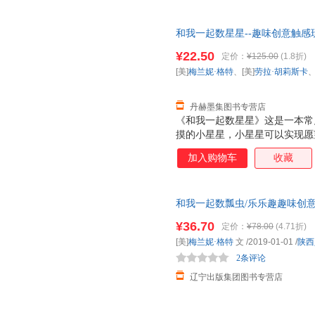
设计，也让阅读变得更加有趣。
和我一起数星星--趣味创意触感玩
卡、曹奎峰 译 【速开发票，优
¥22.50
定价：
¥125.00
(1.8折)
[美]
梅兰妮·格特
、[美]
劳拉·胡莉斯卡
丹赫墨集图书专营店
《和我一起数星星》这是一本常
摸的小星星，小星星可以实现愿
每个愿望对应一个中英对照的关
加入购物车
收藏
前阅读故事，有助于培养规律作
设计，也让阅读变得更加有趣。
和我一起数瓢虫/乐乐趣趣味创意触
育出版社 【新华书店自营】 正
¥36.70
定价：
¥78.00
(4.71折)
[美]
梅兰妮·格特
文
/2019-01-01
/
陕西
2条评论
辽宁出版集团图书专营店