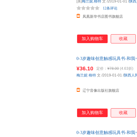
[美]
梅兰妮.格特
文
/2019-01-01
/
陕西
12条评论
凤凰新华书店图书旗舰店
加入购物车
收藏
0-3岁趣味创意触感玩具书-和
¥36.10
定价：
¥78.00
(4.63折)
梅兰妮·格特
文
/2019-01-01
/
陕西人
辽宁音像出版社旗舰店
加入购物车
收藏
0-3岁趣味创意触感玩具书-和我