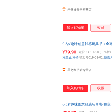
果然好图书专营店
加入购物车
收藏
0-3岁趣味创意触感玩具书（全
认知
¥79.90
定价：
¥214.00
(3.74折)
梅兰妮·格特
等文
/2019-01-01
/
陕西
星之红书籍专营店
加入购物车
收藏
0-3岁趣味创意触感玩具书-和