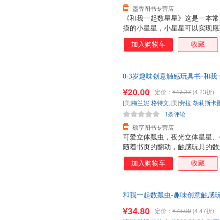
墨香图书专营店
《和我一起数星星》这是一本常
摸的小星星，小星星可以实现愿
每个愿望对应一个中英对照的关
加入购物车
收藏
前阅读故事，有助于培养规律作
设计，也让阅读变得更加有趣。
0-3岁趣味创意触感玩具书-和我一
斯卡图,曹奎峰译,乐乐趣出版 
¥20.00
定价：
¥47.37
(4.23折)
杀，欢迎选购！
[美]
梅兰妮·格特文
,[美]
劳拉·胡莉斯卡
1条评论
硕享图书专营店
可爱立体瓢虫，夜光立体星星、
随着书页的翻动，触感玩具的数
宝观察力。 构思巧妙的故事，
加入购物车
收藏
关键词中英双语，促进宝宝早期
奇、安全、健康的阅读体验。
和我一起数瓢虫-趣味创意触感玩
育出版社 新华正版书籍
¥34.80
定价：
¥78.00
(4.47折)