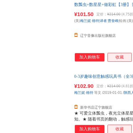
数瓢虫+数星星+做彩虹【3册】
正规发票
¥101.50
定价：
¥214.00
(4.75折
(美)
梅兰妮·格特|译者
:
曹奎峰|
绘画:(美)
辽宁音像出版社旗舰店
加入购物车
收藏
0-3岁趣味创意触感玩具书（全
认知
¥102.90
定价：
¥214.00
(4.81折
梅兰妮·格特
等文
/2019-01-01
/
陕西
新华书店辽宁旗舰店
★ 可爱立体瓢虫，夜光立体星
知。★ 随着书页的翻动，触感
培养宝宝观察力。★ 构思巧妙
加入购物车
收藏
主入睡。★ 关键词中英双语，