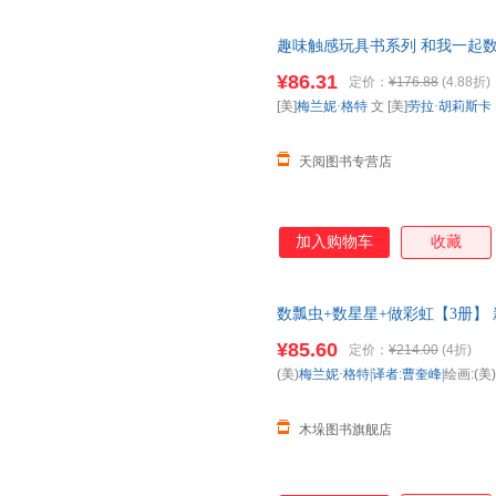
趣味触感玩具书系列 和我一起数瓢
儿亲子阅读书籍 幼儿园大班中
¥86.31
定价：
¥176.88
(4.88折)
准】
[美]
梅兰妮·格特
文 [美]
劳拉·胡莉斯卡
天阅图书专营店
加入购物车
收藏
数瓢虫+数星星+做彩虹【3册】
¥85.60
定价：
¥214.00
(4折)
(美)
梅兰妮·格特|译者
:
曹奎峰|
绘画:(美)
木垛图书旗舰店