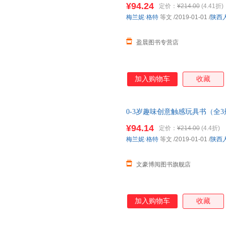
¥94.24
定价：
¥214.00
(4.41折)
和颜色的玩具书，还可以帮助宝
梅兰妮·格特
等文
/2019-01-01
/
陕西
得牢。 乐乐趣玩具书
盈晨图书专营店
加入购物车
收藏
0-3岁趣味创意触感玩具书（全
认知 0-3岁 在家就可以玩的
¥94.14
定价：
¥214.00
(4.4折)
和颜色的玩具书，还可以帮助宝
梅兰妮·格特
等文
/2019-01-01
/
陕西
得牢。 乐乐趣玩具书
文豪博阅图书旗舰店
加入购物车
收藏