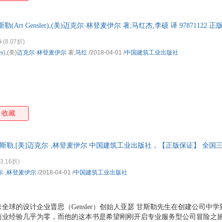
勒(Art Gensler),(美)迈克尔·林登麦伊尔 著;马红杰,李硕 译 97871122
0
(8.07折)
er
),(美)
迈克尔·林登麦伊尔
著;
马红
/2018-04-01
/
中国建筑工业出版社
收藏
,甘斯勒,[美]迈克尔·,林登麦伊尔 中国建筑工业出版社，【正版保证】 全
！
3.16折)
尔
·,
林登麦伊尔
/2018-04-01
/
中国建筑工业出版社
全球的设计企业晋思（Gensler）创始人亚瑟 甘斯勒先生在创建公司中
商业经验几乎为零，而他的这本书是希望刚刚开启专业服务型公司冒险之