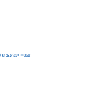
杰,李硕 亚瑟法则 中国建