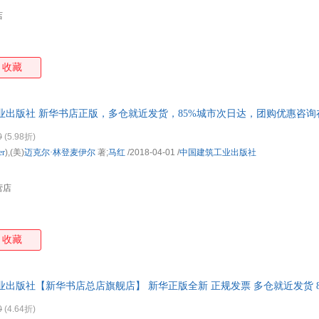
店
收藏
业出版社 新华书店正版，多仓就近发货，85%城市次日达，团购优惠咨询
0
(5.98折)
er
),(美)
迈克尔·林登麦伊尔
著;
马红
/2018-04-01
/
中国建筑工业出版社
营店
收藏
业出版社【新华书店总店旗舰店】 新华正版全新 正规发票 多仓就近发货 
0
(4.64折)