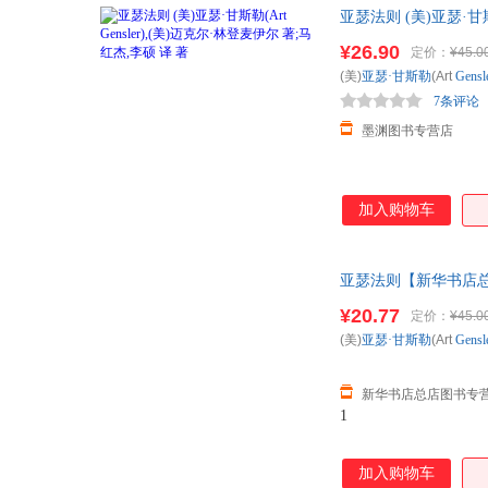
亚瑟法则 (美)亚瑟·甘
85%城市次日达，团
¥26.90
定价：
¥45.0
(美)
亚瑟·甘斯勒
(Art
Gensl
7条评论
墨渊图书专营店
加入购物车
亚瑟法则【新华书店总
¥20.77
定价：
¥45.0
(美)
亚瑟·甘斯勒
(Art
Gensl
新华书店总店图书专
1
加入购物车