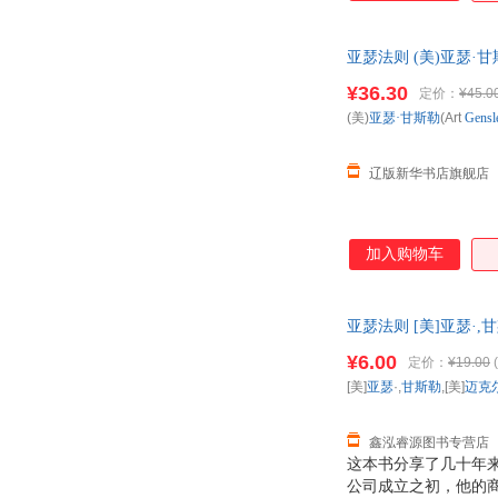
亚瑟法则 (美)亚瑟·甘斯
规发票
¥36.30
定价：
¥45.0
(美)
亚瑟·甘斯勒
(Art
Gensl
辽版新华书店旗舰店
加入购物车
亚瑟法则 [美]亚瑟·
下单秒杀，欢迎选购
¥6.00
定价：
¥19.00
(
[美]
亚瑟
·,
甘斯勒
,[美]
迈克
鑫泓睿源图书专营店
这本书分享了几十年来
公司成立之初，他的