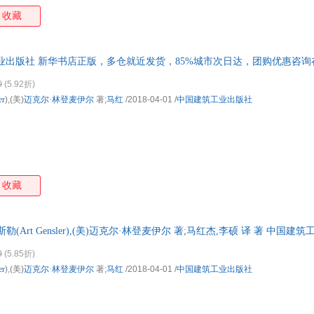
你掌握更多的商务技巧，它们对建立成功的商业生涯至关重要。 这本书很
收藏
，且不需要从头读起，一共有62个话题，你可以以自己的方式，选择一个
你发展出自己的模式，更好地去追逐梦想。当然，对那些想进入晋思之类
好地了解此类公司的生存法则。
业出版社 新华书店正版，多仓就近发货，85%城市次日达，团购优惠咨询
0
(5.92折)
er
),(美)
迈克尔·林登麦伊尔
著;
马红
/2018-04-01
/
中国建筑工业出版社
收藏
勒(Art Gensler),(美)迈克尔·林登麦伊尔 著;马红杰,李硕 译 著 中国
市次日达，团购优惠咨询在线客服！
0
(5.85折)
er
),(美)
迈克尔·林登麦伊尔
著;
马红
/2018-04-01
/
中国建筑工业出版社