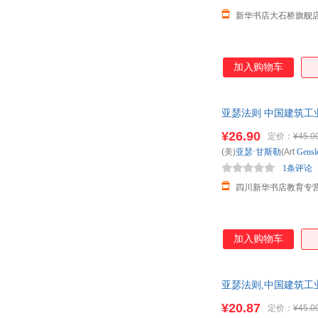
新华书店大石桥旗舰
加入购物车
亚瑟法则 中国建筑工
¥26.90
定价：
¥45.0
(美)
亚瑟·甘斯勒
(Art
Gensl
1条评论
四川新华书店教育专
加入购物车
亚瑟法则,中国建筑工
¥20.87
定价：
¥45.0