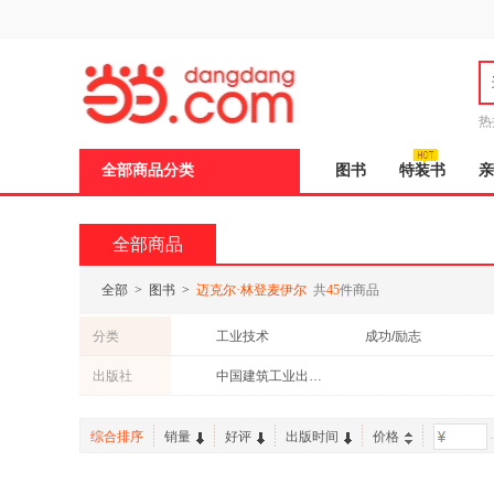
新
窗
口
打
开
无
障
热
碍
说
全部商品分类
图书
特装书
亲
明
页
面,
按
全部商品
Ctrl
加
波
全部
>
图书
>
迈克尔·林登麦伊尔
共
45
件商品
浪
键
分类
工业技术
成功/励志
打
开
童书
出版社
中国建筑工业出版社
导
盲
模
综合排序
销量
好评
出版时间
价格
-
式