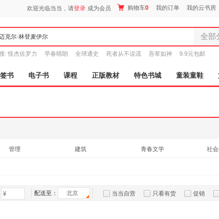
购物车
0
我的订单
我的云书房
欢迎光临当当，请
登录
成为会员
全部
全部分
搜:
怪杰佐罗力
早春晴朗
全球通史
死者从不说谎
吾辈如神
9.9元包邮
尾品汇
图书
签书
电子书
课程
正版教材
特色书城
童装童鞋
电子书
音像
影视
时尚美
母婴用
玩具
管理
建筑
青春文学
社会
孕婴服
童装童
家居日
家具装
配送至：
北京
当当自营
只看有货
促销
服装
特卖
预售
入驻商家
鞋