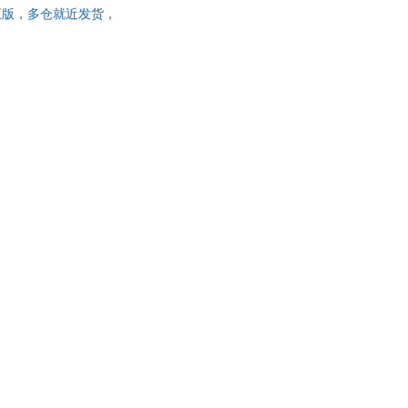
华书店正版，多仓就近发货，
具
品
外
品
讯
音
公
器