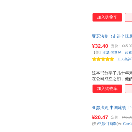
加入购物车
亚瑟法则（走进全球最
¥32.40
定价：
¥45.0
【美】
亚瑟·甘斯勒
、
迈克
1138条
这本书分享了几十年来
在公司成立之初，他
到。这本书会引导和
加入购物车
文字，还有幽默的插
中的各类法则可以帮
年轻人来说，也可以
亚瑟法则,中国建筑工
优惠咨询：132841785
¥20.47
定价：
¥45.0
(美)
亚瑟·甘斯勒
(Art
Gensl