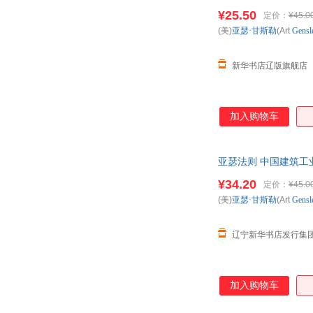
发票 广州成都无锡天
¥25.50
定价：
¥45.0
(美)
亚瑟·甘斯勒
(Art
Gensl
新华书店辽版旗舰店
加入购物车
亚瑟法则 中国建筑工业出
筑工业出版社 (美)亚瑟·
¥34.20
定价：
¥45.0
(美)
亚瑟·甘斯勒
(Art
Gensl
辽宁新华书店发行集
加入购物车