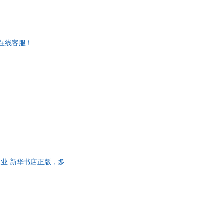
轻松，除了精炼的文
感兴趣的话题。而书中
的大设计企业入职的年
在线客服！
建筑工业 新华书店正版，多