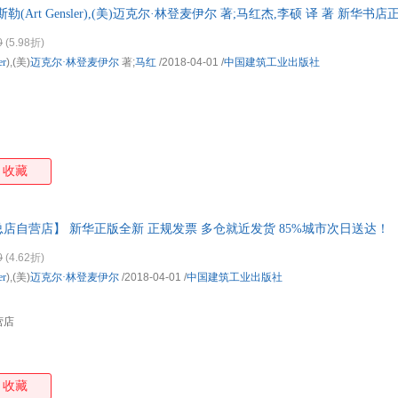
斯勒(Art Gensler),(美)迈克尔·林登麦伊尔 著;马红杰,李硕 译 著 新
箱包皮
购优惠咨询在线客服！
手表饰
0
(5.98折)
运动户
er
),(美)
迈克尔·林登麦伊尔
著;
马红
/2018-04-01
/
中国建筑工业出版社
汽车用
食品
手机通
数码影
电脑办
收藏
大家电
家用电
店自营店】 新华正版全新 正规发票 多仓就近发货 85%城市次日送达！
0
(4.62折)
er
),(美)
迈克尔·林登麦伊尔
/2018-04-01
/
中国建筑工业出版社
营店
收藏