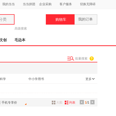
我的当当
当当拼团
企业采购
客户服务
切换无障碍
分类
我的订单
购物车
类
高级搜索
文创
毛边本
批量搜索
妆
品
科学
中小学用书
更多
饰
鞋
用
饰
手机专享价
大图
列表
1
/1