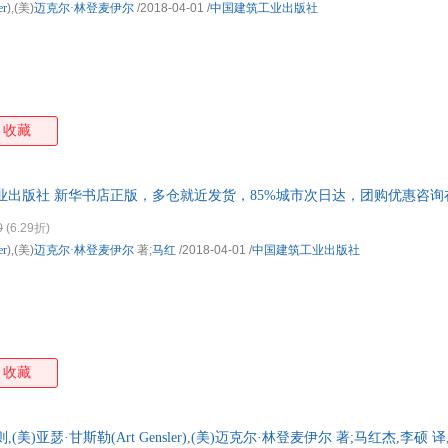
er
),(美)
迈克尔·林登麦伊尔
/2018-04-01
/
中国建筑工业出版社
收藏
业出版社 新华书店正版，多仓就近发货，85%城市次日达，团购优惠咨询
0
(6.29折)
er
),(美)
迈克尔·林登麦伊尔
著;
马红
/2018-04-01
/
中国建筑工业出版社
收藏
美)亚瑟·甘斯勒(Art Gensler),(美)迈克尔·林登麦伊尔 著;马红杰,李硕