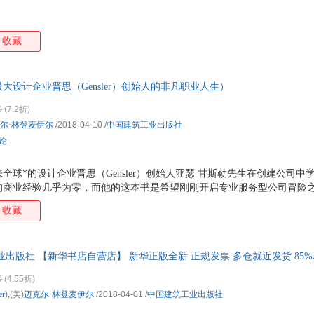
收藏
大设计企业晋思（Gensler）创始人的非凡职业人生）
0
(7.2折)
尔·林登麦伊尔
/2018-04-10
/
中国建筑工业出版社
评论
全球*的设计企业晋思（Gensler）创始人亚瑟 甘斯勒先生在创建公司
的商业经验几乎为零，而他的这本书是希望刚刚开启专业服务型公司冒险
促使你掌握更多的商务技巧，它们对建立成功的商业生涯至关重要。 这本
收藏
图，且不需要从头读起，一共有62个话题，你可以以自己的方式，选择一
助你发展出自己的模式，更好地去追逐梦想。当然，对那些想进入晋思之
更好地了解此类公司的生存法则。
业出版社 【新华书店自营店】 新华正版全新 正规发票 多仓就近发货 85
03
0
(4.55折)
er
),(美)
迈克尔·林登麦伊尔
/2018-04-01
/
中国建筑工业出版社