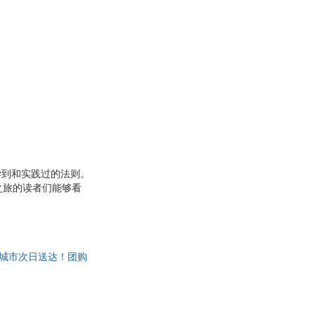
中学到和实践过的法则。
之旅的读者们能够看
书很轻松，除了精炼的
个感兴趣的话题。而书
类的大设计企业入职的
%城市次日送达！团购