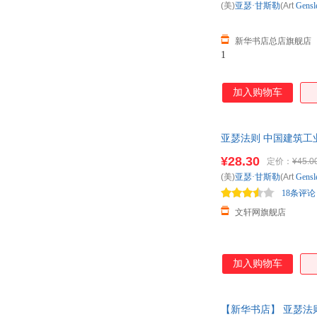
(美)
亚瑟·甘斯勒
(Art
Gensl
新华书店总店旗舰店
1
加入购物车
亚瑟法则 中国建筑工
¥28.30
定价：
¥45.0
(美)
亚瑟·甘斯勒
(Art
Gensl
18条评论
文轩网旗舰店
加入购物车
【新华书店】 亚瑟法则,(