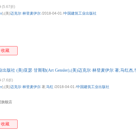
津辽宁 五仓就近发货 85%城市次日送达!团购优惠咨询在线客服!
0
(5.67折)
er
),(美)
迈克尔·林登麦伊尔
/2018-04-01
/
中国建筑工业出版社
收藏
版社 (美)亚瑟·甘斯勒(Art Gensler),(美)迈克尔·林登麦伊尔 著;马红
甘斯勒(Art Gensler),(美)迈克尔·林登麦伊尔 著;马红杰,李硕 译 著
0
(7.6折)
er
),(美)
迈克尔·林登麦伊尔
著;
马红
/2018-04-01
/
中国建筑工业出版社
团旗舰店
收藏