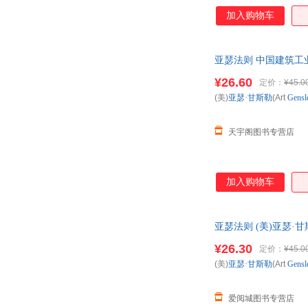
这本书会引导和促使
加入购物车
字，还有幽默的插图
的各类法则可以帮助
轻人来说，也可以更
亚瑟法则 中国建筑工
¥26.60
定价：
¥45.0
(美)
亚瑟·甘斯勒
(Art
Gensl
天宇阁图书专营店
加入购物车
亚瑟法则 (美)亚瑟·甘斯
仓就近发货，85%城
¥26.30
定价：
¥45.0
(美)
亚瑟·甘斯勒
(Art
Gensl
爱阅城图书专营店